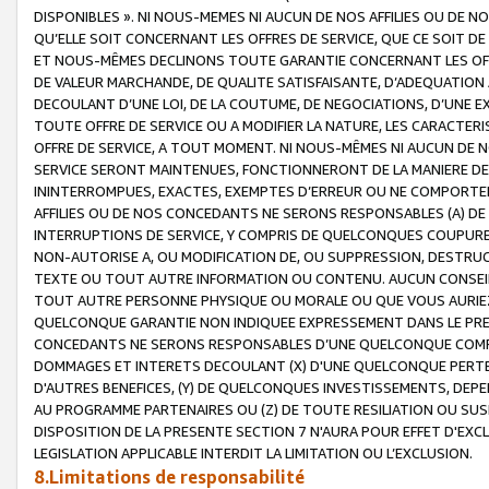
DISPONIBLES ». NI NOUS-MEMES NI AUCUN DE NOS AFFILIES OU D
QU’ELLE SOIT CONCERNANT LES OFFRES DE SERVICE, QUE CE SOIT DE
ET NOUS-MÊMES DECLINONS TOUTE GARANTIE CONCERNANT LES OFFRE
DE VALEUR MARCHANDE, DE QUALITE SATISFAISANTE, D’ADEQUATION
DECOULANT D’UNE LOI, DE LA COUTUME, DE NEGOCIATIONS, D’UNE
TOUTE OFFRE DE SERVICE OU A MODIFIER LA NATURE, LES CARACTERI
OFFRE DE SERVICE, A TOUT MOMENT. NI NOUS-MÊMES NI AUCUN DE 
SERVICE SERONT MAINTENUES, FONCTIONNERONT DE LA MANIERE DECR
ININTERROMPUES, EXACTES, EXEMPTES D’ERREUR OU NE COMPORT
AFFILIES OU DE NOS CONCEDANTS NE SERONS RESPONSABLES (A) DE
INTERRUPTIONS DE SERVICE, Y COMPRIS DE QUELCONQUES COUPURE
NON-AUTORISE A, OU MODIFICATION DE, OU SUPPRESSION, DESTRUC
TEXTE OU TOUT AUTRE INFORMATION OU CONTENU. AUCUN CONSEIL 
TOUT AUTRE PERSONNE PHYSIQUE OU MORALE OU QUE VOUS AURIEZ 
QUELCONQUE GARANTIE NON INDIQUEE EXPRESSEMENT DANS LE PRES
CONCEDANTS NE SERONS RESPONSABLES D’UNE QUELCONQUE COM
DOMMAGES ET INTERETS DECOULANT (X) D'UNE QUELCONQUE PERTE D
D'AUTRES BENEFICES, (Y) DE QUELCONQUES INVESTISSEMENTS, DEP
AU PROGRAMME PARTENAIRES OU (Z) DE TOUTE RESILIATION OU SU
DISPOSITION DE LA PRESENTE SECTION 7 N'AURA POUR EFFET D'EXC
LEGISLATION APPLICABLE INTERDIT LA LIMITATION OU L’EXCLUSION.
8.Limitations de responsabilité