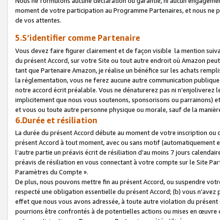
Nous ne formulons aucune déclaration ou garantie, ni aucun engagemen
moment de votre participation au Programme Partenaires, et nous ne p
de vos attentes.
5.S’identifier comme Partenaire
Vous devez faire figurer clairement et de façon visible la mention sui
du présent Accord, sur votre Site ou tout autre endroit où Amazon peut vo
tant que Partenaire Amazon, je réalise un bénéfice sur les achats remplis
la réglementation, vous ne ferez aucune autre communication publique
notre accord écrit préalable. Vous ne dénaturerez pas ni n’enjoliverez 
implicitement que nous vous soutenons, sponsorisons ou parrainons) et v
et vous ou toute autre personne physique ou morale, sauf de la manièr
6.Durée et résiliation
La durée du présent Accord débute au moment de votre inscription ou de
présent Accord à tout moment, avec ou sans motif (automatiquement et sa
l’autre partie un préavis écrit de résiliation d’au moins 7 jours calenda
préavis de résiliation en vous connectant à votre compte sur le Site Par
Paramètres du Compte ».
De plus, nous pouvons mettre fin au présent Accord, ou suspendre votre 
respecté une obligation essentielle du présent Accord; (b) vous n’avez p
effet que nous vous avons adressée, à toute autre violation du présen
pourrions être confrontés à de potentielles actions ou mises en œuvre 