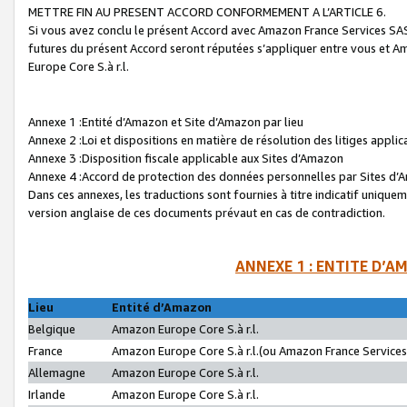
METTRE FIN AU PRESENT ACCORD CONFORMEMENT A L’ARTICLE 6.
Si vous avez conclu le présent Accord avec Amazon France Services SAS 
futures du présent Accord seront réputées s’appliquer entre vous et 
Europe Core S.à r.l.
Annexe 1 :Entité d’Amazon et Site d’Amazon par lieu
Annexe 2 :Loi et dispositions en matière de résolution des litiges appli
Annexe 3 :Disposition fiscale applicable aux Sites d’Amazon
Annexe 4 :Accord de protection des données personnelles par Sites d
Dans ces annexes, les traductions sont fournies à titre indicatif uniquem
version anglaise de ces documents prévaut en cas de contradiction.
ANNEXE 1 : ENTITE D’A
Lieu
Entité d’Amazon
Belgique
Amazon Europe Core S.à r.l.
France
Amazon Europe Core S.à r.l.(ou Amazon France Services 
Allemagne
Amazon Europe Core S.à r.l.
Irlande
Amazon Europe Core S.à r.l.