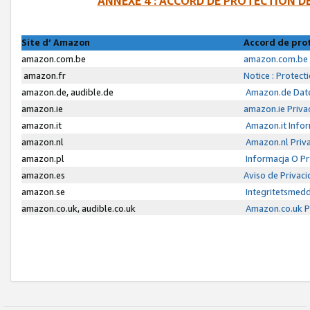
ANNEXE 4 : ACCORD DE PROTECTION 
Site d’ Amazon
Accord de pro
amazon.com.be
amazon.com.be 
amazon.fr
Notice : Protect
amazon.de, audible.de
Amazon.de Date
amazon.ie
amazon.ie Priva
amazon.it
Amazon.it Infor
amazon.nl
Amazon.nl Priva
amazon.pl
Informacja O P
amazon.es
Aviso de Privac
amazon.se
Integritetsmed
amazon.co.uk, audible.co.uk
Amazon.co.uk Pr