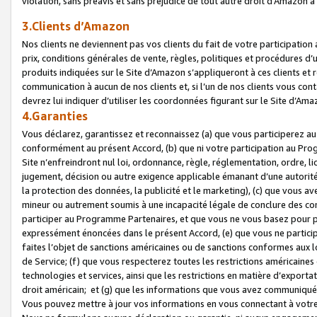
violation, sans préavis et sans préjudice de tout autre droit d’Amazo
3.Clients d’Amazon
Nos clients ne deviennent pas vos clients du fait de votre participati
prix, conditions générales de vente, règles, politiques et procédures d’u
produits indiquées sur le Site d’Amazon s’appliqueront à ces clients et
communication à aucun de nos clients et, si l’un de nos clients vous co
devrez lui indiquer d’utiliser les coordonnées figurant sur le Site d’Ama
4.Garanties
Vous déclarez, garantissez et reconnaissez (a) que vous participerez a
conformément au présent Accord, (b) que ni votre participation au Prog
Site n’enfreindront nul loi, ordonnance, règle, réglementation, ordre, li
jugement, décision ou autre exigence applicable émanant d’une autori
la protection des données, la publicité et le marketing), (c) que vous 
mineur ou autrement soumis à une incapacité légale de conclure des con
participer au Programme Partenaires, et que vous ne vous basez pour pr
expressément énoncées dans le présent Accord, (e) que vous ne particip
faites l’objet de sanctions américaines ou de sanctions conformes aux 
de Service; (f) que vous respecterez toutes les restrictions américaines
technologies et services, ainsi que les restrictions en matière d’exporta
droit américain; et (g) que les informations que vous avez communiqué
Vous pouvez mettre à jour vos informations en vous connectant à votre