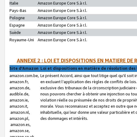
Italie
Amazon Europe Core S.à r.l.
Pays-Bas
Amazon Europe Core S.à r.l.
Pologne
Amazon Europe Core S.à r.l.
Espagne
Amazon Europe Core S.à r.l.
Suède
Amazon Europe Core S.à r.l.
Royaume-Uni
Amazon Europe Core S.à r.l.
ANNEXE 2 : LOI ET DISPOSITIONS EN MATIERE DE
Site d’Amazon
Loi et dispositions en matière de résolution des 
amazon.com.be,
Le présent Accord, ainsi que tout litige quel qu’il soi
amazon.fr,
en excluant l’application des règles de conflits de l
amazon.de,
exclusive des tribunaux de la circonscription judiciai
audible.de,
nous pouvons chercher à obtenir une injonction ou tou
amazon.ie,
violation réelle ou présumée de nos droits de proprié
amazon.it,
morale. Vous reconnaissez et acceptez en outre que n
amazon.nl,
inhabituelle, qui leur donne une valeur particulière 
amazon.pl,
des dommages et intérêts.
amazon.es,
amazon.se,
amazon.co.uk,