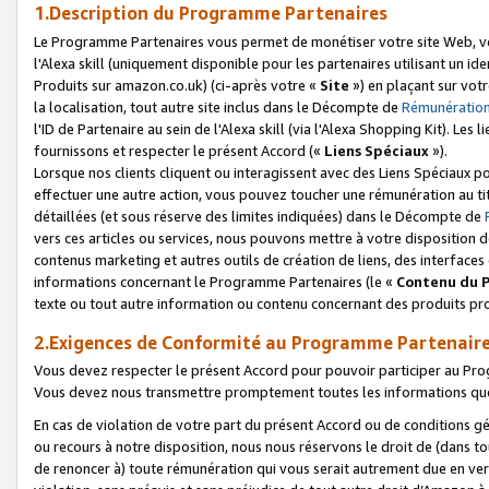
1.Description du Programme Partenaires
Le Programme Partenaires vous permet de monétiser votre site Web, vos 
l'Alexa skill (uniquement disponible pour les partenaires utilisant un 
Produits sur amazon.co.uk) (ci-après votre «
Site
») en plaçant sur votr
la localisation, tout autre site inclus dans le Décompte de
Rémunération
l'ID de Partenaire au sein de l'Alexa skill (via l'Alexa Shopping Kit). Le
fournissons et respecter le présent Accord («
Liens Spéciaux
»).
Lorsque nos clients cliquent ou interagissent avec des Liens Spéciaux p
effectuer une autre action, vous pouvez toucher une rémunération au ti
détaillées (et sous réserve des limites indiquées) dans le Décompte de
vers ces articles ou services, nous pouvons mettre à votre disposition d
contenus marketing et autres outils de création de liens, des interfaces
informations concernant le Programme Partenaires (le «
Contenu du 
texte ou tout autre information ou contenu concernant des produits prop
2.Exigences de Conformité au Programme Partenair
Vous devez respecter le présent Accord pour pouvoir participer au Pr
Vous devez nous transmettre promptement toutes les informations que
En cas de violation de votre part du présent Accord ou de conditions g
ou recours à notre disposition, nous nous réservons le droit de (dans 
de renoncer à) toute rémunération qui vous serait autrement due en ver