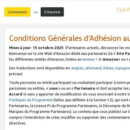
Connexion
S’inscrire
ou
Conditions Générales d’Adhésion 
Mises à jour
:
15 octobre 2025
(Partenaires actuels, découvrez les m
Bienvenue sur le site Web d’Amazon dédié aux partenaires (le «
Site P
les différentes entités d’Amazon, listées en
Annexe 1
(«
Amazon
» ou «
Des traductions sont disponibles en:
anglais
,
allemand
,
italien
,
espagno
prévaut.
Toute personne ou entité participant ou souhaitant participer à notre 
personnes ou entités, «
vous
» ou un «
Partenaire
») doit accepter le
Accord
») sans y apporter de modification. En vous inscrivant à notre Si
Politiques du Programme
(telles que définies à la Section 12), qui so
Partenaires, la Licence PI du Programme Partenaires, le Décompte de 
Marques du Programme Partenaires). Le contenu que vous publiez sur l
compris l'interdiction de créer, modifier ou supprimer des commentaires
directives.