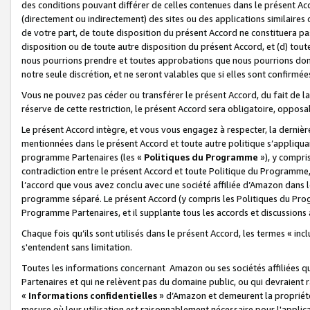
des conditions pouvant différer de celles contenues dans le présent Ac
(directement ou indirectement) des sites ou des applications similaires o
de votre part, de toute disposition du présent Accord ne constituera pa
disposition ou de toute autre disposition du présent Accord, et (d) tou
nous pourrions prendre et toutes approbations que nous pourrions donn
notre seule discrétion, et ne seront valables que si elles sont confirmée
Vous ne pouvez pas céder ou transférer le présent Accord, du fait de la 
réserve de cette restriction, le présent Accord sera obligatoire, opposab
Le présent Accord intègre, et vous vous engagez à respecter, la dernière 
mentionnées dans le présent Accord et toute autre politique s’appliqua
programme Partenaires (les «
Politiques du Programme
»), y compri
contradiction entre le présent Accord et toute Politique du Programme, 
l’accord que vous avez conclu avec une société affiliée d’Amazon dans 
programme séparé. Le présent Accord (y compris les Politiques du Progr
Programme Partenaires, et il supplante tous les accords et discussions 
Chaque fois qu’ils sont utilisés dans le présent Accord, les termes « in
s'entendent sans limitation.
Toutes les informations concernant Amazon ou ses sociétés affiliées 
Partenaires et qui ne relèvent pas du domaine public, ou qui devraient
«
Informations confidentielles
» d’Amazon et demeurent la propriété 
mesure où leur utilisation est raisonnablement nécessaire pour l'appli