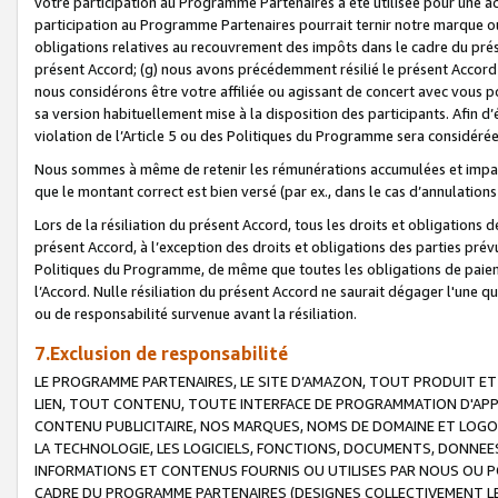
votre participation au Programme Partenaires a été utilisée pour une ac
participation au Programme Partenaires pourrait ternir notre marque ou
obligations relatives au recouvrement des impôts dans le cadre du prése
présent Accord; (g) nous avons précédemment résilié le présent Accord
nous considérons être votre affiliée ou agissant de concert avec vous 
sa version habituellement mise à la disposition des participants. Afin d’é
violation de l’Article 5 ou des Politiques du Programme sera considéré
Nous sommes à même de retenir les rémunérations accumulées et impayée
que le montant correct est bien versé (par ex., dans le cas d’annulations
Lors de la résiliation du présent Accord, tous les droits et obligations 
présent Accord, à l’exception des droits et obligations des parties prévus
Politiques du Programme, de même que toutes les obligations de paiement
l’Accord. Nulle résiliation du présent Accord ne saurait dégager l'une 
ou de responsabilité survenue avant la résiliation.
7.Exclusion de responsabilité
LE PROGRAMME PARTENAIRES, LE SITE D’AMAZON, TOUT PRODUIT ET 
LIEN, TOUT CONTENU, TOUTE INTERFACE DE PROGRAMMATION D'APP
CONTENU PUBLICITAIRE, NOS MARQUES, NOMS DE DOMAINE ET LOGOS
LA TECHNOLOGIE, LES LOGICIELS, FONCTIONS, DOCUMENTS, DONNEES
INFORMATIONS ET CONTENUS FOURNIS OU UTILISES PAR NOUS OU P
CADRE DU PROGRAMME PARTENAIRES (DESIGNES COLLECTIVEMENT LE