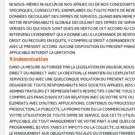
NI NOUS-MÊMES NI AUCUN DE NOS AFFILIES OU DE NOS CONCEDANT
SPECIFIQUES, CONSECUTIFS, EXEMPLAIRES OU TOUTE PERTE DE REVE
DONNEES DECOULANT DES OFFRES DE SERVICES, QUAND BIEN MEME N
NOTRE RESPONSABILITE GLOBALE DECOULANT DES OFFRES DE SERVI
VERSEES OU QUI VOUS SONT DUES EN VERTU DE CET ACCORD AU CO
INTERVENU L’EVENEMENT QUI A DONNE LIEU A LA DEMANDE DE RESP
DROIT OU RECOURS EN EQUITE, Y COMPRIS LE DROIT A DEMANDER l'
AVEC LE PRESENT ACCORD. AUCUNE DISPOSITION DU PRESENT PARAG
APPLICABLE INTERDIT LA LIMITATION.
9.Indemnisation
DANS LA MESURE AUTORISEE PAR LA LEGISLATION EN VIGUEUR, NO
DIRECT OU INDIRECT AVEC LA CREATION, LE MAINTIEN OU L’EXPLOIT
SERVICES) OU AVEC UNE QUELCONQUE VIOLATION DU PRESENT ACCO
DEGAGER DE TOUTE RESPONSABILITE NOS SOCIETES AFFILIEES, NOS 
ADMINISTRATEURS ET REPRESENTANTS RESPECTIFS CONTRE TOUS D
COMPRIS LES FRAIS D’AVOCAT) EN RELATION AVEC (A) VOTRE SITE O
ELEMENTS AVEC D’AUTRES APPLICATIONS, CONTENUS OU PROCESSUS, (
PRODUCTION, LA PUBLICITE, LA PROMOTION OU LA COMMERCIALISAT
VOTRE UTILISATION DE TOUTE OFFRE DE SERVICE, QUE CETTE UTILI
APPLICABLE, (D) TOUT MANQUEMENT DE VOTRE PART A UNE QUELCO
PROGRAMME), (E) VOS TAXES ET IMPOTS OU LA COLLECTE, LE REGLE
LE MANQUEMENT AUX OBLIGATIONS FISCALES OU D’ENREGISTREMENT 