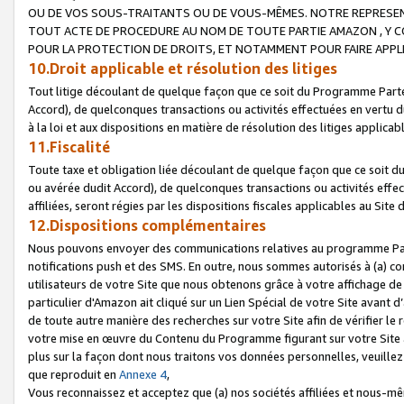
OU DE VOS SOUS-TRAITANTS OU DE VOUS-MÊMES. NOTRE REPRES
TOUT ACTE DE PROCEDURE AU NOM DE TOUTE PARTIE AMAZON , Y CO
POUR LA PROTECTION DE DROITS, ET NOTAMMENT POUR FAIRE APPL
10.Droit applicable et résolution des litiges
Tout litige découlant de quelque façon que ce soit du Programme Parte
Accord), de quelconques transactions ou activités effectuées en vertu d
à la loi et aux dispositions en matière de résolution des litiges applic
11.Fiscalité
Toute taxe et obligation liée découlant de quelque façon que ce soit 
ou avérée dudit Accord), de quelconques transactions ou activités effe
affiliées, seront régies par les dispositions fiscales applicables au Si
12.Dispositions complémentaires
Nous pouvons envoyer des communications relatives au programme Parten
notifications push et des SMS. En outre, nous sommes autorisés à (a) cont
utilisateurs de votre Site que nous obtenons grâce à votre affichage de
particulier d'Amazon ait cliqué sur un Lien Spécial de votre Site avant d
de toute autre manière des recherches sur votre Site afin de vérifier le re
votre mise en œuvre du Contenu du Programme figurant sur votre Site à
plus sur la façon dont nous traitons vos données personnelles, veuille
que reproduit en
Annexe 4
,
Vous reconnaissez et acceptez que (a) nos sociétés affiliées et nous-m