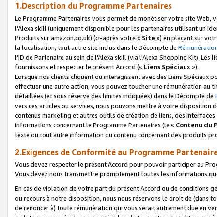
1.Description du Programme Partenaires
Le Programme Partenaires vous permet de monétiser votre site Web, vos 
l'Alexa skill (uniquement disponible pour les partenaires utilisant un 
Produits sur amazon.co.uk) (ci-après votre «
Site
») en plaçant sur votr
la localisation, tout autre site inclus dans le Décompte de
Rémunération
l'ID de Partenaire au sein de l'Alexa skill (via l'Alexa Shopping Kit). Le
fournissons et respecter le présent Accord («
Liens Spéciaux
»).
Lorsque nos clients cliquent ou interagissent avec des Liens Spéciaux p
effectuer une autre action, vous pouvez toucher une rémunération au ti
détaillées (et sous réserve des limites indiquées) dans le Décompte de
vers ces articles ou services, nous pouvons mettre à votre disposition d
contenus marketing et autres outils de création de liens, des interfaces
informations concernant le Programme Partenaires (le «
Contenu du 
texte ou tout autre information ou contenu concernant des produits prop
2.Exigences de Conformité au Programme Partenair
Vous devez respecter le présent Accord pour pouvoir participer au Pr
Vous devez nous transmettre promptement toutes les informations que
En cas de violation de votre part du présent Accord ou de conditions g
ou recours à notre disposition, nous nous réservons le droit de (dans 
de renoncer à) toute rémunération qui vous serait autrement due en ver