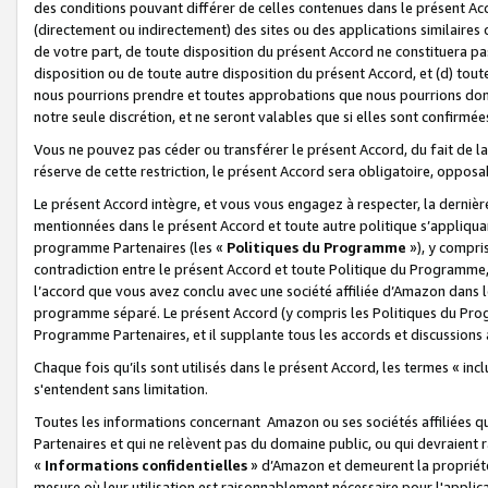
des conditions pouvant différer de celles contenues dans le présent Ac
(directement ou indirectement) des sites ou des applications similaires o
de votre part, de toute disposition du présent Accord ne constituera pa
disposition ou de toute autre disposition du présent Accord, et (d) tou
nous pourrions prendre et toutes approbations que nous pourrions donn
notre seule discrétion, et ne seront valables que si elles sont confirmée
Vous ne pouvez pas céder ou transférer le présent Accord, du fait de la 
réserve de cette restriction, le présent Accord sera obligatoire, opposab
Le présent Accord intègre, et vous vous engagez à respecter, la dernière 
mentionnées dans le présent Accord et toute autre politique s’appliqua
programme Partenaires (les «
Politiques du Programme
»), y compri
contradiction entre le présent Accord et toute Politique du Programme, 
l’accord que vous avez conclu avec une société affiliée d’Amazon dans 
programme séparé. Le présent Accord (y compris les Politiques du Progr
Programme Partenaires, et il supplante tous les accords et discussions 
Chaque fois qu’ils sont utilisés dans le présent Accord, les termes « in
s'entendent sans limitation.
Toutes les informations concernant Amazon ou ses sociétés affiliées 
Partenaires et qui ne relèvent pas du domaine public, ou qui devraient
«
Informations confidentielles
» d’Amazon et demeurent la propriété 
mesure où leur utilisation est raisonnablement nécessaire pour l'appli