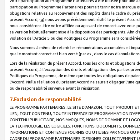
votre participation au Programme Partenaires a été utilisée pour une ac
participation au Programme Partenaires pourrait ternir notre marque ou
obligations relatives au recouvrement des impôts dans le cadre du prése
présent Accord; (g) nous avons précédemment résilié le présent Accord
nous considérons être votre affiliée ou agissant de concert avec vous 
sa version habituellement mise à la disposition des participants. Afin d’é
violation de l’Article 5 ou des Politiques du Programme sera considéré
Nous sommes à même de retenir les rémunérations accumulées et impayée
que le montant correct est bien versé (par ex., dans le cas d’annulations
Lors de la résiliation du présent Accord, tous les droits et obligations 
présent Accord, à l’exception des droits et obligations des parties prévus
Politiques du Programme, de même que toutes les obligations de paiement
l’Accord. Nulle résiliation du présent Accord ne saurait dégager l'une 
ou de responsabilité survenue avant la résiliation.
7.Exclusion de responsabilité
LE PROGRAMME PARTENAIRES, LE SITE D’AMAZON, TOUT PRODUIT ET 
LIEN, TOUT CONTENU, TOUTE INTERFACE DE PROGRAMMATION D'APP
CONTENU PUBLICITAIRE, NOS MARQUES, NOMS DE DOMAINE ET LOGOS
LA TECHNOLOGIE, LES LOGICIELS, FONCTIONS, DOCUMENTS, DONNEES
INFORMATIONS ET CONTENUS FOURNIS OU UTILISES PAR NOUS OU P
CADRE DU PROGRAMME PARTENAIRES (DESIGNES COLLECTIVEMENT LE