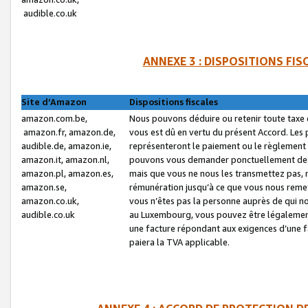
audible.co.uk
ANNEXE 3 : DISPOSITIONS FI
Site d’Amazon
Dispositions fiscales
amazon.com.be,
Nous pouvons déduire ou retenir toute taxe 
amazon.fr, amazon.de,
vous est dû en vertu du présent Accord. Les 
audible.de, amazon.ie,
représenteront le paiement ou le règlement 
amazon.it, amazon.nl,
pouvons vous demander ponctuellement des r
amazon.pl, amazon.es,
mais que vous ne nous les transmettez pas, n
amazon.se,
rémunération jusqu’à ce que vous nous reme
amazon.co.uk,
vous n’êtes pas la personne auprès de qui no
audible.co.uk
au Luxembourg, vous pouvez être légalement 
une facture répondant aux exigences d’une 
paiera la TVA applicable.