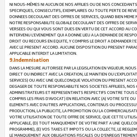
NI NOUS-MÊMES NI AUCUN DE NOS AFFILIES OU DE NOS CONCEDANT
SPECIFIQUES, CONSECUTIFS, EXEMPLAIRES OU TOUTE PERTE DE REVE
DONNEES DECOULANT DES OFFRES DE SERVICES, QUAND BIEN MEME N
NOTRE RESPONSABILITE GLOBALE DECOULANT DES OFFRES DE SERVI
VERSEES OU QUI VOUS SONT DUES EN VERTU DE CET ACCORD AU CO
INTERVENU L’EVENEMENT QUI A DONNE LIEU A LA DEMANDE DE RESP
DROIT OU RECOURS EN EQUITE, Y COMPRIS LE DROIT A DEMANDER l'
AVEC LE PRESENT ACCORD. AUCUNE DISPOSITION DU PRESENT PARAG
APPLICABLE INTERDIT LA LIMITATION.
9.Indemnisation
DANS LA MESURE AUTORISEE PAR LA LEGISLATION EN VIGUEUR, NO
DIRECT OU INDIRECT AVEC LA CREATION, LE MAINTIEN OU L’EXPLOIT
SERVICES) OU AVEC UNE QUELCONQUE VIOLATION DU PRESENT ACCO
DEGAGER DE TOUTE RESPONSABILITE NOS SOCIETES AFFILIEES, NOS 
ADMINISTRATEURS ET REPRESENTANTS RESPECTIFS CONTRE TOUS D
COMPRIS LES FRAIS D’AVOCAT) EN RELATION AVEC (A) VOTRE SITE O
ELEMENTS AVEC D’AUTRES APPLICATIONS, CONTENUS OU PROCESSUS, (
PRODUCTION, LA PUBLICITE, LA PROMOTION OU LA COMMERCIALISAT
VOTRE UTILISATION DE TOUTE OFFRE DE SERVICE, QUE CETTE UTILI
APPLICABLE, (D) TOUT MANQUEMENT DE VOTRE PART A UNE QUELCO
PROGRAMME), (E) VOS TAXES ET IMPOTS OU LA COLLECTE, LE REGLE
LE MANQUEMENT AUX OBLIGATIONS FISCALES OU D’ENREGISTREMENT 