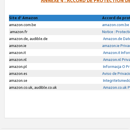
ANNEXE 4 : ACCORD DE PROTECTION 
Site d’ Amazon
Accord de pro
amazon.com.be
amazon.com.be 
amazon.fr
Notice : Protect
amazon.de, audible.de
Amazon.de Date
amazon.ie
amazon.ie Priva
amazon.it
Amazon.it Infor
amazon.nl
Amazon.nl Priva
amazon.pl
Informacja O P
amazon.es
Aviso de Privac
amazon.se
Integritetsmed
amazon.co.uk, audible.co.uk
Amazon.co.uk Pr