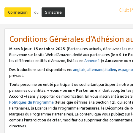
Connexion
S’inscrire
ou
Conditions Générales d’Adhésion 
Mises à jour
:
15 octobre 2025
(Partenaires actuels, découvrez les m
Bienvenue sur le site Web d’Amazon dédié aux partenaires (le «
Site P
les différentes entités d’Amazon, listées en
Annexe 1
(«
Amazon
» ou «
Des traductions sont disponibles en:
anglais
,
allemand
,
italien
,
espagno
prévaut.
Toute personne ou entité participant ou souhaitant participer à notre 
personnes ou entités, «
vous
» ou un «
Partenaire
») doit accepter le
Accord
») sans y apporter de modification. En vous inscrivant à notre Si
Politiques du Programme
(telles que définies à la Section 12), qui so
Partenaires, la Licence PI du Programme Partenaires, le Décompte de 
Marques du Programme Partenaires). Le contenu que vous publiez sur l
compris l'interdiction de créer, modifier ou supprimer des commentaires
directives.