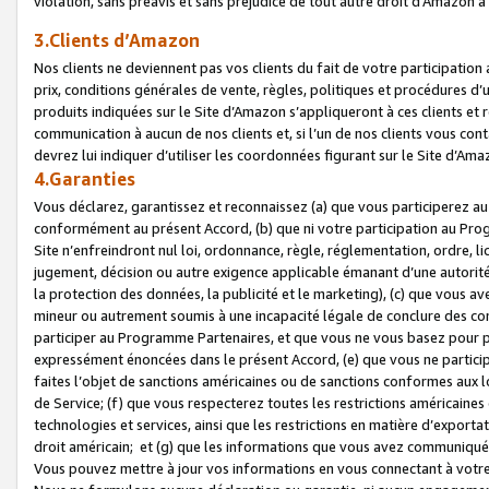
violation, sans préavis et sans préjudice de tout autre droit d’Amazo
3.Clients d’Amazon
Nos clients ne deviennent pas vos clients du fait de votre participati
prix, conditions générales de vente, règles, politiques et procédures d’u
produits indiquées sur le Site d’Amazon s’appliqueront à ces clients et
communication à aucun de nos clients et, si l’un de nos clients vous co
devrez lui indiquer d’utiliser les coordonnées figurant sur le Site d’Ama
4.Garanties
Vous déclarez, garantissez et reconnaissez (a) que vous participerez a
conformément au présent Accord, (b) que ni votre participation au Prog
Site n’enfreindront nul loi, ordonnance, règle, réglementation, ordre, li
jugement, décision ou autre exigence applicable émanant d’une autori
la protection des données, la publicité et le marketing), (c) que vous 
mineur ou autrement soumis à une incapacité légale de conclure des con
participer au Programme Partenaires, et que vous ne vous basez pour pr
expressément énoncées dans le présent Accord, (e) que vous ne particip
faites l’objet de sanctions américaines ou de sanctions conformes aux 
de Service; (f) que vous respecterez toutes les restrictions américaines
technologies et services, ainsi que les restrictions en matière d’exporta
droit américain; et (g) que les informations que vous avez communiqué
Vous pouvez mettre à jour vos informations en vous connectant à votre