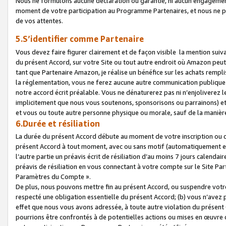
Nous ne formulons aucune déclaration ou garantie, ni aucun engagemen
moment de votre participation au Programme Partenaires, et nous ne p
de vos attentes.
5.S’identifier comme Partenaire
Vous devez faire figurer clairement et de façon visible la mention sui
du présent Accord, sur votre Site ou tout autre endroit où Amazon peut vo
tant que Partenaire Amazon, je réalise un bénéfice sur les achats remplis
la réglementation, vous ne ferez aucune autre communication publique
notre accord écrit préalable. Vous ne dénaturerez pas ni n’enjoliverez 
implicitement que nous vous soutenons, sponsorisons ou parrainons) et v
et vous ou toute autre personne physique ou morale, sauf de la manièr
6.Durée et résiliation
La durée du présent Accord débute au moment de votre inscription ou de
présent Accord à tout moment, avec ou sans motif (automatiquement et sa
l’autre partie un préavis écrit de résiliation d’au moins 7 jours calenda
préavis de résiliation en vous connectant à votre compte sur le Site Par
Paramètres du Compte ».
De plus, nous pouvons mettre fin au présent Accord, ou suspendre votre 
respecté une obligation essentielle du présent Accord; (b) vous n’avez p
effet que nous vous avons adressée, à toute autre violation du présen
pourrions être confrontés à de potentielles actions ou mises en œuvre 