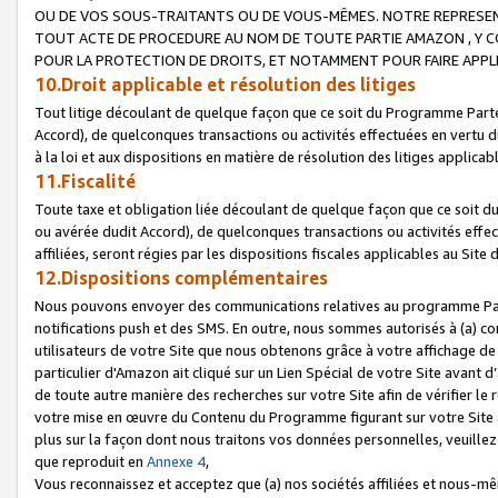
OU DE VOS SOUS-TRAITANTS OU DE VOUS-MÊMES. NOTRE REPRES
TOUT ACTE DE PROCEDURE AU NOM DE TOUTE PARTIE AMAZON , Y CO
POUR LA PROTECTION DE DROITS, ET NOTAMMENT POUR FAIRE APPL
10.Droit applicable et résolution des litiges
Tout litige découlant de quelque façon que ce soit du Programme Parte
Accord), de quelconques transactions ou activités effectuées en vertu d
à la loi et aux dispositions en matière de résolution des litiges applic
11.Fiscalité
Toute taxe et obligation liée découlant de quelque façon que ce soit 
ou avérée dudit Accord), de quelconques transactions ou activités effe
affiliées, seront régies par les dispositions fiscales applicables au Si
12.Dispositions complémentaires
Nous pouvons envoyer des communications relatives au programme Parten
notifications push et des SMS. En outre, nous sommes autorisés à (a) cont
utilisateurs de votre Site que nous obtenons grâce à votre affichage de
particulier d'Amazon ait cliqué sur un Lien Spécial de votre Site avant d
de toute autre manière des recherches sur votre Site afin de vérifier le re
votre mise en œuvre du Contenu du Programme figurant sur votre Site à
plus sur la façon dont nous traitons vos données personnelles, veuille
que reproduit en
Annexe 4
,
Vous reconnaissez et acceptez que (a) nos sociétés affiliées et nous-m