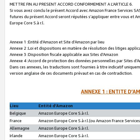
METTRE FIN AU PRESENT ACCORD CONFORMEMENT A L’ARTICLE 6.
Si vous avez conclu le présent Accord avec Amazon France Services SAS 
futures du présent Accord seront réputées s’appliquer entre vous et 
Europe Core S.à r.l.
Annexe 1 :Entité d’Amazon et Site d’Amazon par lieu
Annexe 2 :Loi et dispositions en matière de résolution des litiges appli
Annexe 3 :Disposition fiscale applicable aux Sites d’Amazon
Annexe 4 :Accord de protection des données personnelles par Sites d
Dans ces annexes, les traductions sont fournies à titre indicatif uniquem
version anglaise de ces documents prévaut en cas de contradiction.
ANNEXE 1 : ENTITE D’A
Lieu
Entité d’Amazon
Belgique
Amazon Europe Core S.à r.l.
France
Amazon Europe Core S.à r.l.(ou Amazon France Services 
Allemagne
Amazon Europe Core S.à r.l.
Irlande
Amazon Europe Core S.à r.l.