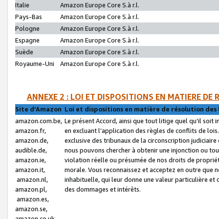
Italie
Amazon Europe Core S.à r.l.
Pays-Bas
Amazon Europe Core S.à r.l.
Pologne
Amazon Europe Core S.à r.l.
Espagne
Amazon Europe Core S.à r.l.
Suède
Amazon Europe Core S.à r.l.
Royaume-Uni
Amazon Europe Core S.à r.l.
ANNEXE 2 : LOI ET DISPOSITIONS EN MATIERE DE
Site d’Amazon
Loi et dispositions en matière de résolution des 
amazon.com.be,
Le présent Accord, ainsi que tout litige quel qu’il soi
amazon.fr,
en excluant l’application des règles de conflits de l
amazon.de,
exclusive des tribunaux de la circonscription judiciai
audible.de,
nous pouvons chercher à obtenir une injonction ou tou
amazon.ie,
violation réelle ou présumée de nos droits de proprié
amazon.it,
morale. Vous reconnaissez et acceptez en outre que n
amazon.nl,
inhabituelle, qui leur donne une valeur particulière 
amazon.pl,
des dommages et intérêts.
amazon.es,
amazon.se,
amazon.co.uk,