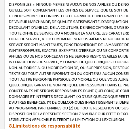
DISPONIBLES ». NI NOUS-MEMES NI AUCUN DE NOS AFFILIES OU D
QU’ELLE SOIT CONCERNANT LES OFFRES DE SERVICE, QUE CE SOIT DE
ET NOUS-MÊMES DECLINONS TOUTE GARANTIE CONCERNANT LES OFFRE
DE VALEUR MARCHANDE, DE QUALITE SATISFAISANTE, D’ADEQUATION
DECOULANT D’UNE LOI, DE LA COUTUME, DE NEGOCIATIONS, D’UNE
TOUTE OFFRE DE SERVICE OU A MODIFIER LA NATURE, LES CARACTERI
OFFRE DE SERVICE, A TOUT MOMENT. NI NOUS-MÊMES NI AUCUN DE 
SERVICE SERONT MAINTENUES, FONCTIONNERONT DE LA MANIERE DECR
ININTERROMPUES, EXACTES, EXEMPTES D’ERREUR OU NE COMPORT
AFFILIES OU DE NOS CONCEDANTS NE SERONS RESPONSABLES (A) DE
INTERRUPTIONS DE SERVICE, Y COMPRIS DE QUELCONQUES COUPURE
NON-AUTORISE A, OU MODIFICATION DE, OU SUPPRESSION, DESTRUC
TEXTE OU TOUT AUTRE INFORMATION OU CONTENU. AUCUN CONSEIL 
TOUT AUTRE PERSONNE PHYSIQUE OU MORALE OU QUE VOUS AURIEZ 
QUELCONQUE GARANTIE NON INDIQUEE EXPRESSEMENT DANS LE PRES
CONCEDANTS NE SERONS RESPONSABLES D’UNE QUELCONQUE COM
DOMMAGES ET INTERETS DECOULANT (X) D'UNE QUELCONQUE PERTE D
D'AUTRES BENEFICES, (Y) DE QUELCONQUES INVESTISSEMENTS, DEP
AU PROGRAMME PARTENAIRES OU (Z) DE TOUTE RESILIATION OU SU
DISPOSITION DE LA PRESENTE SECTION 7 N'AURA POUR EFFET D'EXC
LEGISLATION APPLICABLE INTERDIT LA LIMITATION OU L’EXCLUSION.
8.Limitations de responsabilité