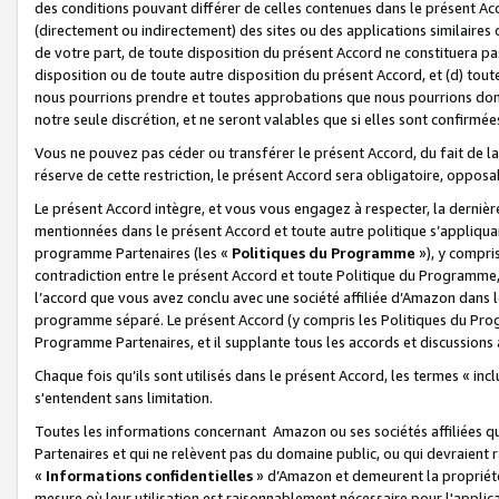
des conditions pouvant différer de celles contenues dans le présent Ac
(directement ou indirectement) des sites ou des applications similaires o
de votre part, de toute disposition du présent Accord ne constituera pa
disposition ou de toute autre disposition du présent Accord, et (d) tou
nous pourrions prendre et toutes approbations que nous pourrions donn
notre seule discrétion, et ne seront valables que si elles sont confirmée
Vous ne pouvez pas céder ou transférer le présent Accord, du fait de la 
réserve de cette restriction, le présent Accord sera obligatoire, opposab
Le présent Accord intègre, et vous vous engagez à respecter, la dernière 
mentionnées dans le présent Accord et toute autre politique s’appliqua
programme Partenaires (les «
Politiques du Programme
»), y compri
contradiction entre le présent Accord et toute Politique du Programme, 
l’accord que vous avez conclu avec une société affiliée d’Amazon dans 
programme séparé. Le présent Accord (y compris les Politiques du Progr
Programme Partenaires, et il supplante tous les accords et discussions 
Chaque fois qu’ils sont utilisés dans le présent Accord, les termes « in
s'entendent sans limitation.
Toutes les informations concernant Amazon ou ses sociétés affiliées 
Partenaires et qui ne relèvent pas du domaine public, ou qui devraient
«
Informations confidentielles
» d’Amazon et demeurent la propriété 
mesure où leur utilisation est raisonnablement nécessaire pour l'appli