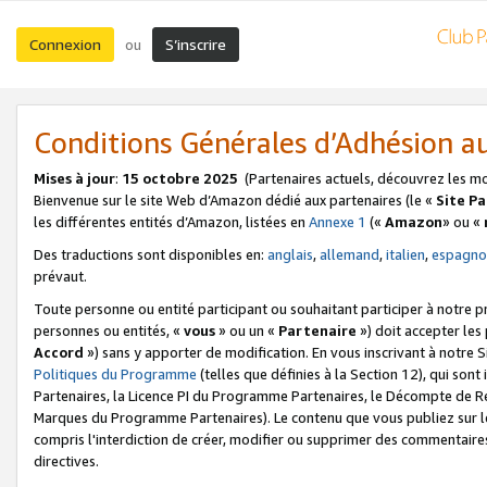
Connexion
S’inscrire
ou
Conditions Générales d’Adhésion 
Mises à jour
:
15 octobre 2025
(Partenaires actuels, découvrez les m
Bienvenue sur le site Web d’Amazon dédié aux partenaires (le «
Site P
les différentes entités d’Amazon, listées en
Annexe 1
(«
Amazon
» ou «
Des traductions sont disponibles en:
anglais
,
allemand
,
italien
,
espagno
prévaut.
Toute personne ou entité participant ou souhaitant participer à notre 
personnes ou entités, «
vous
» ou un «
Partenaire
») doit accepter le
Accord
») sans y apporter de modification. En vous inscrivant à notre Si
Politiques du Programme
(telles que définies à la Section 12), qui so
Partenaires, la Licence PI du Programme Partenaires, le Décompte de 
Marques du Programme Partenaires). Le contenu que vous publiez sur l
compris l'interdiction de créer, modifier ou supprimer des commentaires
directives.