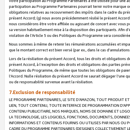
votre participation au Programme Partenaires a été utilisée pour une ac
participation au Programme Partenaires pourrait ternir notre marque ou
obligations relatives au recouvrement des impôts dans le cadre du prése
présent Accord; (g) nous avons précédemment résilié le présent Accord
nous considérons être votre affiliée ou agissant de concert avec vous 
sa version habituellement mise à la disposition des participants. Afin d’é
violation de l’Article 5 ou des Politiques du Programme sera considéré
Nous sommes à même de retenir les rémunérations accumulées et impayée
que le montant correct est bien versé (par ex., dans le cas d’annulations
Lors de la résiliation du présent Accord, tous les droits et obligations 
présent Accord, à l’exception des droits et obligations des parties prévus
Politiques du Programme, de même que toutes les obligations de paiement
l’Accord. Nulle résiliation du présent Accord ne saurait dégager l'une 
ou de responsabilité survenue avant la résiliation.
7.Exclusion de responsabilité
LE PROGRAMME PARTENAIRES, LE SITE D’AMAZON, TOUT PRODUIT ET 
LIEN, TOUT CONTENU, TOUTE INTERFACE DE PROGRAMMATION D'APP
CONTENU PUBLICITAIRE, NOS MARQUES, NOMS DE DOMAINE ET LOGOS
LA TECHNOLOGIE, LES LOGICIELS, FONCTIONS, DOCUMENTS, DONNEES
INFORMATIONS ET CONTENUS FOURNIS OU UTILISES PAR NOUS OU P
CADRE DU PROGRAMME PARTENAIRES (DESIGNES COLLECTIVEMENT LE