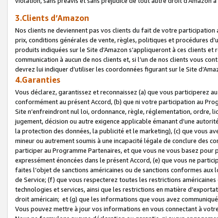
violation, sans préavis et sans préjudice de tout autre droit d’Amazo
3.Clients d’Amazon
Nos clients ne deviennent pas vos clients du fait de votre participati
prix, conditions générales de vente, règles, politiques et procédures d’u
produits indiquées sur le Site d’Amazon s’appliqueront à ces clients et
communication à aucun de nos clients et, si l’un de nos clients vous co
devrez lui indiquer d’utiliser les coordonnées figurant sur le Site d’Ama
4.Garanties
Vous déclarez, garantissez et reconnaissez (a) que vous participerez a
conformément au présent Accord, (b) que ni votre participation au Prog
Site n’enfreindront nul loi, ordonnance, règle, réglementation, ordre, li
jugement, décision ou autre exigence applicable émanant d’une autori
la protection des données, la publicité et le marketing), (c) que vous 
mineur ou autrement soumis à une incapacité légale de conclure des con
participer au Programme Partenaires, et que vous ne vous basez pour pr
expressément énoncées dans le présent Accord, (e) que vous ne particip
faites l’objet de sanctions américaines ou de sanctions conformes aux 
de Service; (f) que vous respecterez toutes les restrictions américaines
technologies et services, ainsi que les restrictions en matière d’exporta
droit américain; et (g) que les informations que vous avez communiqué
Vous pouvez mettre à jour vos informations en vous connectant à votre