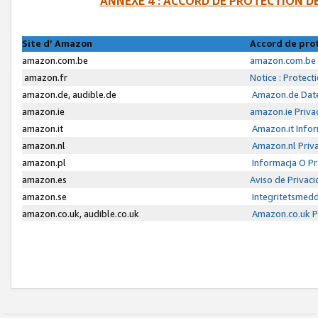
ANNEXE 4 : ACCORD DE PROTECTION 
Site d’ Amazon
Accord de pro
amazon.com.be
amazon.com.be 
amazon.fr
Notice : Protect
amazon.de, audible.de
Amazon.de Date
amazon.ie
amazon.ie Priva
amazon.it
Amazon.it Infor
amazon.nl
Amazon.nl Priva
amazon.pl
Informacja O P
amazon.es
Aviso de Privac
amazon.se
Integritetsmed
amazon.co.uk, audible.co.uk
Amazon.co.uk Pr