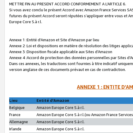
METTRE FIN AU PRESENT ACCORD CONFORMEMENT A L’ARTICLE 6.
Si vous avez conclu le présent Accord avec Amazon France Services SAS 
futures du présent Accord seront réputées s’appliquer entre vous et 
Europe Core S.à r.l.
Annexe 1 :Entité d’Amazon et Site d’Amazon par lieu
Annexe 2 :Loi et dispositions en matière de résolution des litiges appli
Annexe 3 :Disposition fiscale applicable aux Sites d’Amazon
Annexe 4 :Accord de protection des données personnelles par Sites d
Dans ces annexes, les traductions sont fournies à titre indicatif uniquem
version anglaise de ces documents prévaut en cas de contradiction.
ANNEXE 1 : ENTITE D’A
Lieu
Entité d’Amazon
Belgique
Amazon Europe Core S.à r.l.
France
Amazon Europe Core S.à r.l.(ou Amazon France Services 
Allemagne
Amazon Europe Core S.à r.l.
Irlande
Amazon Europe Core S.à r.l.