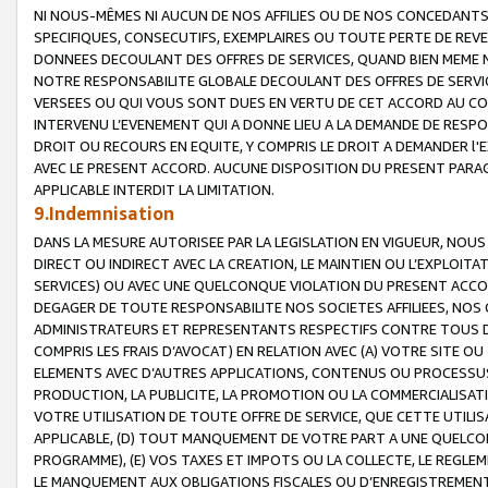
NI NOUS-MÊMES NI AUCUN DE NOS AFFILIES OU DE NOS CONCEDANT
SPECIFIQUES, CONSECUTIFS, EXEMPLAIRES OU TOUTE PERTE DE REVE
DONNEES DECOULANT DES OFFRES DE SERVICES, QUAND BIEN MEME N
NOTRE RESPONSABILITE GLOBALE DECOULANT DES OFFRES DE SERVI
VERSEES OU QUI VOUS SONT DUES EN VERTU DE CET ACCORD AU CO
INTERVENU L’EVENEMENT QUI A DONNE LIEU A LA DEMANDE DE RESP
DROIT OU RECOURS EN EQUITE, Y COMPRIS LE DROIT A DEMANDER l'
AVEC LE PRESENT ACCORD. AUCUNE DISPOSITION DU PRESENT PARAG
APPLICABLE INTERDIT LA LIMITATION.
9.Indemnisation
DANS LA MESURE AUTORISEE PAR LA LEGISLATION EN VIGUEUR, NO
DIRECT OU INDIRECT AVEC LA CREATION, LE MAINTIEN OU L’EXPLOIT
SERVICES) OU AVEC UNE QUELCONQUE VIOLATION DU PRESENT ACCO
DEGAGER DE TOUTE RESPONSABILITE NOS SOCIETES AFFILIEES, NOS 
ADMINISTRATEURS ET REPRESENTANTS RESPECTIFS CONTRE TOUS D
COMPRIS LES FRAIS D’AVOCAT) EN RELATION AVEC (A) VOTRE SITE O
ELEMENTS AVEC D’AUTRES APPLICATIONS, CONTENUS OU PROCESSUS, (
PRODUCTION, LA PUBLICITE, LA PROMOTION OU LA COMMERCIALISAT
VOTRE UTILISATION DE TOUTE OFFRE DE SERVICE, QUE CETTE UTILI
APPLICABLE, (D) TOUT MANQUEMENT DE VOTRE PART A UNE QUELCO
PROGRAMME), (E) VOS TAXES ET IMPOTS OU LA COLLECTE, LE REGLE
LE MANQUEMENT AUX OBLIGATIONS FISCALES OU D’ENREGISTREMENT 