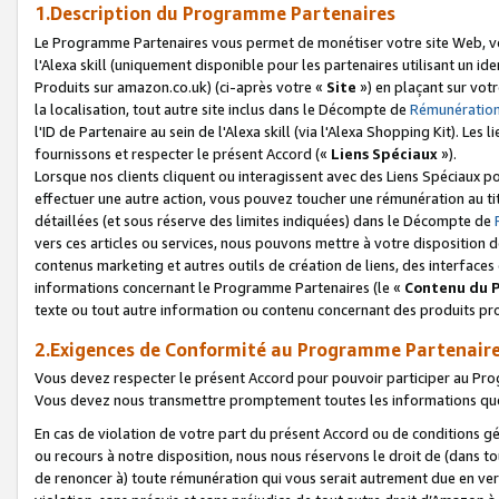
1.Description du Programme Partenaires
Le Programme Partenaires vous permet de monétiser votre site Web, vos 
l'Alexa skill (uniquement disponible pour les partenaires utilisant un 
Produits sur amazon.co.uk) (ci-après votre «
Site
») en plaçant sur votr
la localisation, tout autre site inclus dans le Décompte de
Rémunération
l'ID de Partenaire au sein de l'Alexa skill (via l'Alexa Shopping Kit). Le
fournissons et respecter le présent Accord («
Liens Spéciaux
»).
Lorsque nos clients cliquent ou interagissent avec des Liens Spéciaux p
effectuer une autre action, vous pouvez toucher une rémunération au ti
détaillées (et sous réserve des limites indiquées) dans le Décompte de
vers ces articles ou services, nous pouvons mettre à votre disposition d
contenus marketing et autres outils de création de liens, des interfaces
informations concernant le Programme Partenaires (le «
Contenu du 
texte ou tout autre information ou contenu concernant des produits prop
2.Exigences de Conformité au Programme Partenair
Vous devez respecter le présent Accord pour pouvoir participer au Pr
Vous devez nous transmettre promptement toutes les informations que
En cas de violation de votre part du présent Accord ou de conditions g
ou recours à notre disposition, nous nous réservons le droit de (dans 
de renoncer à) toute rémunération qui vous serait autrement due en ver