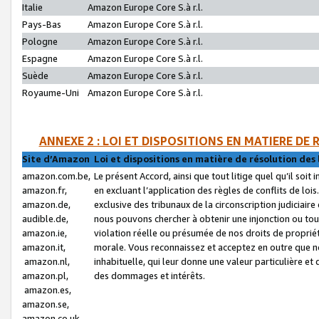
Italie
Amazon Europe Core S.à r.l.
Pays-Bas
Amazon Europe Core S.à r.l.
Pologne
Amazon Europe Core S.à r.l.
Espagne
Amazon Europe Core S.à r.l.
Suède
Amazon Europe Core S.à r.l.
Royaume-Uni
Amazon Europe Core S.à r.l.
ANNEXE 2 : LOI ET DISPOSITIONS EN MATIERE DE
Site d’Amazon
Loi et dispositions en matière de résolution des 
amazon.com.be,
Le présent Accord, ainsi que tout litige quel qu’il soi
amazon.fr,
en excluant l’application des règles de conflits de l
amazon.de,
exclusive des tribunaux de la circonscription judiciai
audible.de,
nous pouvons chercher à obtenir une injonction ou tou
amazon.ie,
violation réelle ou présumée de nos droits de proprié
amazon.it,
morale. Vous reconnaissez et acceptez en outre que n
amazon.nl,
inhabituelle, qui leur donne une valeur particulière 
amazon.pl,
des dommages et intérêts.
amazon.es,
amazon.se,
amazon.co.uk,