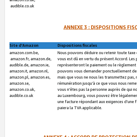
audible.co.uk
ANNEXE 3 : DISPOSITIONS FI
Site d’Amazon
Dispositions fiscales
amazon.com.be,
Nous pouvons déduire ou retenir toute taxe 
amazon.fr, amazon.de,
vous est dû en vertu du présent Accord. Les 
audible.de, amazon.ie,
représenteront le paiement ou le règlement 
amazon.it, amazon.nl,
pouvons vous demander ponctuellement des r
amazon.pl, amazon.es,
mais que vous ne nous les transmettez pas, n
amazon.se,
rémunération jusqu’à ce que vous nous reme
amazon.co.uk,
vous n’êtes pas la personne auprès de qui no
audible.co.uk
au Luxembourg, vous pouvez être légalement 
une facture répondant aux exigences d’une 
paiera la TVA applicable.