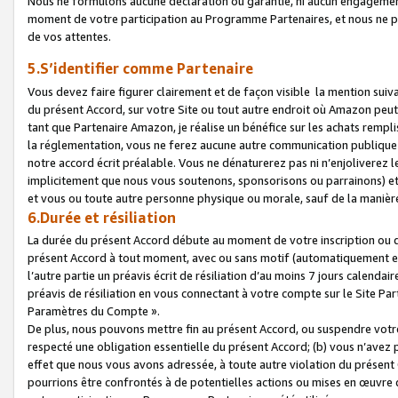
Nous ne formulons aucune déclaration ou garantie, ni aucun engagemen
moment de votre participation au Programme Partenaires, et nous ne p
de vos attentes.
5.S’identifier comme Partenaire
Vous devez faire figurer clairement et de façon visible la mention sui
du présent Accord, sur votre Site ou tout autre endroit où Amazon peut vo
tant que Partenaire Amazon, je réalise un bénéfice sur les achats remplis
la réglementation, vous ne ferez aucune autre communication publique
notre accord écrit préalable. Vous ne dénaturerez pas ni n’enjoliverez 
implicitement que nous vous soutenons, sponsorisons ou parrainons) et v
et vous ou toute autre personne physique ou morale, sauf de la manièr
6.Durée et résiliation
La durée du présent Accord débute au moment de votre inscription ou de
présent Accord à tout moment, avec ou sans motif (automatiquement et sa
l’autre partie un préavis écrit de résiliation d’au moins 7 jours calenda
préavis de résiliation en vous connectant à votre compte sur le Site Par
Paramètres du Compte ».
De plus, nous pouvons mettre fin au présent Accord, ou suspendre votre 
respecté une obligation essentielle du présent Accord; (b) vous n’avez p
effet que nous vous avons adressée, à toute autre violation du présen
pourrions être confrontés à de potentielles actions ou mises en œuvre 