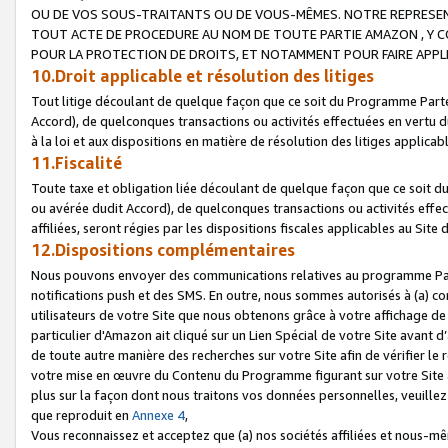
OU DE VOS SOUS-TRAITANTS OU DE VOUS-MÊMES. NOTRE REPRES
TOUT ACTE DE PROCEDURE AU NOM DE TOUTE PARTIE AMAZON , Y CO
POUR LA PROTECTION DE DROITS, ET NOTAMMENT POUR FAIRE APPL
10.Droit applicable et résolution des litiges
Tout litige découlant de quelque façon que ce soit du Programme Parte
Accord), de quelconques transactions ou activités effectuées en vertu d
à la loi et aux dispositions en matière de résolution des litiges applic
11.Fiscalité
Toute taxe et obligation liée découlant de quelque façon que ce soit 
ou avérée dudit Accord), de quelconques transactions ou activités effe
affiliées, seront régies par les dispositions fiscales applicables au Si
12.Dispositions complémentaires
Nous pouvons envoyer des communications relatives au programme Parten
notifications push et des SMS. En outre, nous sommes autorisés à (a) cont
utilisateurs de votre Site que nous obtenons grâce à votre affichage de
particulier d'Amazon ait cliqué sur un Lien Spécial de votre Site avant d
de toute autre manière des recherches sur votre Site afin de vérifier le re
votre mise en œuvre du Contenu du Programme figurant sur votre Site à
plus sur la façon dont nous traitons vos données personnelles, veuille
que reproduit en
Annexe 4
,
Vous reconnaissez et acceptez que (a) nos sociétés affiliées et nous-m