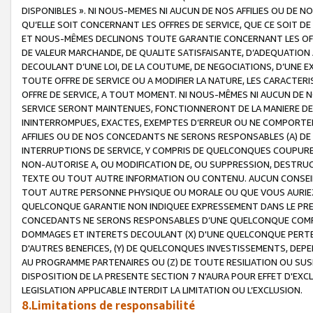
DISPONIBLES ». NI NOUS-MEMES NI AUCUN DE NOS AFFILIES OU D
QU’ELLE SOIT CONCERNANT LES OFFRES DE SERVICE, QUE CE SOIT DE
ET NOUS-MÊMES DECLINONS TOUTE GARANTIE CONCERNANT LES OFFRE
DE VALEUR MARCHANDE, DE QUALITE SATISFAISANTE, D’ADEQUATION
DECOULANT D’UNE LOI, DE LA COUTUME, DE NEGOCIATIONS, D’UNE
TOUTE OFFRE DE SERVICE OU A MODIFIER LA NATURE, LES CARACTERI
OFFRE DE SERVICE, A TOUT MOMENT. NI NOUS-MÊMES NI AUCUN DE 
SERVICE SERONT MAINTENUES, FONCTIONNERONT DE LA MANIERE DECR
ININTERROMPUES, EXACTES, EXEMPTES D’ERREUR OU NE COMPORT
AFFILIES OU DE NOS CONCEDANTS NE SERONS RESPONSABLES (A) DE
INTERRUPTIONS DE SERVICE, Y COMPRIS DE QUELCONQUES COUPURE
NON-AUTORISE A, OU MODIFICATION DE, OU SUPPRESSION, DESTRUC
TEXTE OU TOUT AUTRE INFORMATION OU CONTENU. AUCUN CONSEIL 
TOUT AUTRE PERSONNE PHYSIQUE OU MORALE OU QUE VOUS AURIEZ 
QUELCONQUE GARANTIE NON INDIQUEE EXPRESSEMENT DANS LE PRES
CONCEDANTS NE SERONS RESPONSABLES D’UNE QUELCONQUE COM
DOMMAGES ET INTERETS DECOULANT (X) D'UNE QUELCONQUE PERTE D
D'AUTRES BENEFICES, (Y) DE QUELCONQUES INVESTISSEMENTS, DEP
AU PROGRAMME PARTENAIRES OU (Z) DE TOUTE RESILIATION OU SU
DISPOSITION DE LA PRESENTE SECTION 7 N'AURA POUR EFFET D'EXC
LEGISLATION APPLICABLE INTERDIT LA LIMITATION OU L’EXCLUSION.
8.Limitations de responsabilité