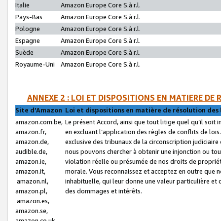
Italie
Amazon Europe Core S.à r.l.
Pays-Bas
Amazon Europe Core S.à r.l.
Pologne
Amazon Europe Core S.à r.l.
Espagne
Amazon Europe Core S.à r.l.
Suède
Amazon Europe Core S.à r.l.
Royaume-Uni
Amazon Europe Core S.à r.l.
ANNEXE 2 : LOI ET DISPOSITIONS EN MATIERE DE
Site d’Amazon
Loi et dispositions en matière de résolution des 
amazon.com.be,
Le présent Accord, ainsi que tout litige quel qu’il soi
amazon.fr,
en excluant l’application des règles de conflits de l
amazon.de,
exclusive des tribunaux de la circonscription judiciai
audible.de,
nous pouvons chercher à obtenir une injonction ou tou
amazon.ie,
violation réelle ou présumée de nos droits de proprié
amazon.it,
morale. Vous reconnaissez et acceptez en outre que n
amazon.nl,
inhabituelle, qui leur donne une valeur particulière 
amazon.pl,
des dommages et intérêts.
amazon.es,
amazon.se,
amazon.co.uk,