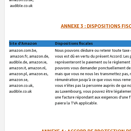
audible.co.uk
ANNEXE 3 : DISPOSITIONS FI
Site d’Amazon
Dispositions fiscales
amazon.com.be,
Nous pouvons déduire ou retenir toute taxe 
amazon.fr, amazon.de,
vous est dû en vertu du présent Accord. Les 
audible.de, amazon.ie,
représenteront le paiement ou le règlement 
amazon.it, amazon.nl,
pouvons vous demander ponctuellement des r
amazon.pl, amazon.es,
mais que vous ne nous les transmettez pas, n
amazon.se,
rémunération jusqu’à ce que vous nous reme
amazon.co.uk,
vous n’êtes pas la personne auprès de qui no
audible.co.uk
au Luxembourg, vous pouvez être légalement 
une facture répondant aux exigences d’une 
paiera la TVA applicable.