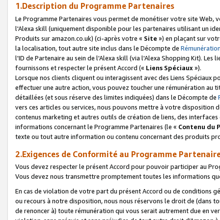
1.Description du Programme Partenaires
Le Programme Partenaires vous permet de monétiser votre site Web, vos 
l'Alexa skill (uniquement disponible pour les partenaires utilisant un 
Produits sur amazon.co.uk) (ci-après votre «
Site
») en plaçant sur votr
la localisation, tout autre site inclus dans le Décompte de
Rémunération
l'ID de Partenaire au sein de l'Alexa skill (via l'Alexa Shopping Kit). Le
fournissons et respecter le présent Accord («
Liens Spéciaux
»).
Lorsque nos clients cliquent ou interagissent avec des Liens Spéciaux p
effectuer une autre action, vous pouvez toucher une rémunération au ti
détaillées (et sous réserve des limites indiquées) dans le Décompte de
vers ces articles ou services, nous pouvons mettre à votre disposition d
contenus marketing et autres outils de création de liens, des interfaces
informations concernant le Programme Partenaires (le «
Contenu du 
texte ou tout autre information ou contenu concernant des produits prop
2.Exigences de Conformité au Programme Partenair
Vous devez respecter le présent Accord pour pouvoir participer au Pr
Vous devez nous transmettre promptement toutes les informations que
En cas de violation de votre part du présent Accord ou de conditions g
ou recours à notre disposition, nous nous réservons le droit de (dans 
de renoncer à) toute rémunération qui vous serait autrement due en ver