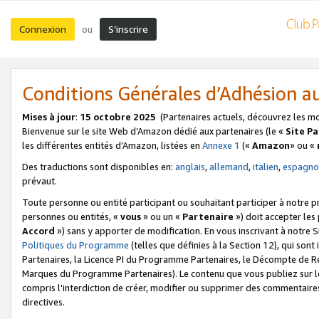
Connexion
S’inscrire
ou
Conditions Générales d’Adhésion 
Mises à jour
:
15 octobre 2025
(Partenaires actuels, découvrez les m
Bienvenue sur le site Web d’Amazon dédié aux partenaires (le «
Site P
les différentes entités d’Amazon, listées en
Annexe 1
(«
Amazon
» ou «
Des traductions sont disponibles en:
anglais
,
allemand
,
italien
,
espagno
prévaut.
Toute personne ou entité participant ou souhaitant participer à notre 
personnes ou entités, «
vous
» ou un «
Partenaire
») doit accepter le
Accord
») sans y apporter de modification. En vous inscrivant à notre Si
Politiques du Programme
(telles que définies à la Section 12), qui so
Partenaires, la Licence PI du Programme Partenaires, le Décompte de 
Marques du Programme Partenaires). Le contenu que vous publiez sur l
compris l'interdiction de créer, modifier ou supprimer des commentaires
directives.