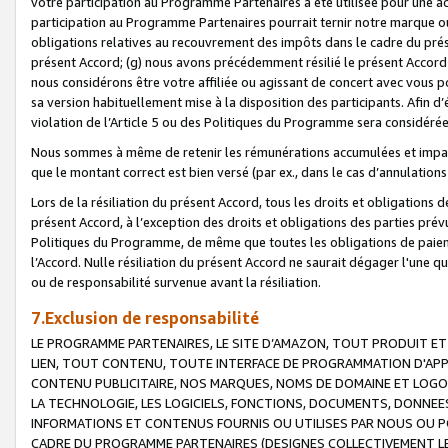
votre participation au Programme Partenaires a été utilisée pour une ac
participation au Programme Partenaires pourrait ternir notre marque ou
obligations relatives au recouvrement des impôts dans le cadre du prése
présent Accord; (g) nous avons précédemment résilié le présent Accord
nous considérons être votre affiliée ou agissant de concert avec vous 
sa version habituellement mise à la disposition des participants. Afin d’é
violation de l’Article 5 ou des Politiques du Programme sera considéré
Nous sommes à même de retenir les rémunérations accumulées et impayée
que le montant correct est bien versé (par ex., dans le cas d’annulations
Lors de la résiliation du présent Accord, tous les droits et obligations 
présent Accord, à l’exception des droits et obligations des parties prévus
Politiques du Programme, de même que toutes les obligations de paiement
l’Accord. Nulle résiliation du présent Accord ne saurait dégager l'une 
ou de responsabilité survenue avant la résiliation.
7.Exclusion de responsabilité
LE PROGRAMME PARTENAIRES, LE SITE D’AMAZON, TOUT PRODUIT ET 
LIEN, TOUT CONTENU, TOUTE INTERFACE DE PROGRAMMATION D'APP
CONTENU PUBLICITAIRE, NOS MARQUES, NOMS DE DOMAINE ET LOGOS
LA TECHNOLOGIE, LES LOGICIELS, FONCTIONS, DOCUMENTS, DONNEES
INFORMATIONS ET CONTENUS FOURNIS OU UTILISES PAR NOUS OU P
CADRE DU PROGRAMME PARTENAIRES (DESIGNES COLLECTIVEMENT LE