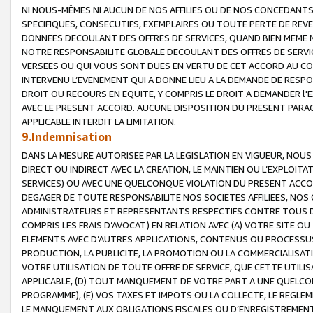
NI NOUS-MÊMES NI AUCUN DE NOS AFFILIES OU DE NOS CONCEDANT
SPECIFIQUES, CONSECUTIFS, EXEMPLAIRES OU TOUTE PERTE DE REVE
DONNEES DECOULANT DES OFFRES DE SERVICES, QUAND BIEN MEME N
NOTRE RESPONSABILITE GLOBALE DECOULANT DES OFFRES DE SERVI
VERSEES OU QUI VOUS SONT DUES EN VERTU DE CET ACCORD AU CO
INTERVENU L’EVENEMENT QUI A DONNE LIEU A LA DEMANDE DE RESP
DROIT OU RECOURS EN EQUITE, Y COMPRIS LE DROIT A DEMANDER l'
AVEC LE PRESENT ACCORD. AUCUNE DISPOSITION DU PRESENT PARAG
APPLICABLE INTERDIT LA LIMITATION.
9.Indemnisation
DANS LA MESURE AUTORISEE PAR LA LEGISLATION EN VIGUEUR, NO
DIRECT OU INDIRECT AVEC LA CREATION, LE MAINTIEN OU L’EXPLOIT
SERVICES) OU AVEC UNE QUELCONQUE VIOLATION DU PRESENT ACCO
DEGAGER DE TOUTE RESPONSABILITE NOS SOCIETES AFFILIEES, NOS 
ADMINISTRATEURS ET REPRESENTANTS RESPECTIFS CONTRE TOUS D
COMPRIS LES FRAIS D’AVOCAT) EN RELATION AVEC (A) VOTRE SITE O
ELEMENTS AVEC D’AUTRES APPLICATIONS, CONTENUS OU PROCESSUS, (
PRODUCTION, LA PUBLICITE, LA PROMOTION OU LA COMMERCIALISAT
VOTRE UTILISATION DE TOUTE OFFRE DE SERVICE, QUE CETTE UTILI
APPLICABLE, (D) TOUT MANQUEMENT DE VOTRE PART A UNE QUELCO
PROGRAMME), (E) VOS TAXES ET IMPOTS OU LA COLLECTE, LE REGLE
LE MANQUEMENT AUX OBLIGATIONS FISCALES OU D’ENREGISTREMENT 