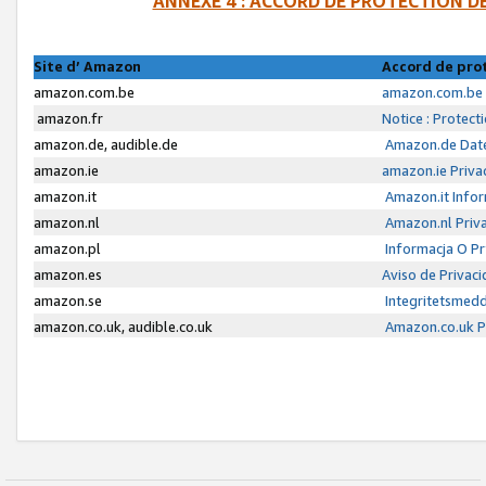
ANNEXE 4 : ACCORD DE PROTECTION 
Site d’ Amazon
Accord de pro
amazon.com.be
amazon.com.be 
amazon.fr
Notice : Protect
amazon.de, audible.de
Amazon.de Date
amazon.ie
amazon.ie Priva
amazon.it
Amazon.it Infor
amazon.nl
Amazon.nl Priva
amazon.pl
Informacja O P
amazon.es
Aviso de Privac
amazon.se
Integritetsmed
amazon.co.uk, audible.co.uk
Amazon.co.uk Pr