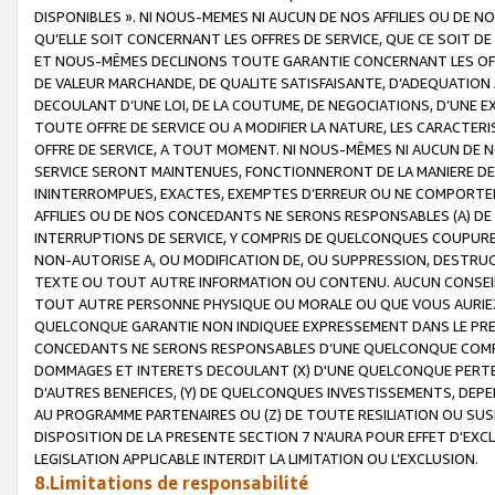
DISPONIBLES ». NI NOUS-MEMES NI AUCUN DE NOS AFFILIES OU D
QU’ELLE SOIT CONCERNANT LES OFFRES DE SERVICE, QUE CE SOIT DE
ET NOUS-MÊMES DECLINONS TOUTE GARANTIE CONCERNANT LES OFFRE
DE VALEUR MARCHANDE, DE QUALITE SATISFAISANTE, D’ADEQUATION
DECOULANT D’UNE LOI, DE LA COUTUME, DE NEGOCIATIONS, D’UNE
TOUTE OFFRE DE SERVICE OU A MODIFIER LA NATURE, LES CARACTERI
OFFRE DE SERVICE, A TOUT MOMENT. NI NOUS-MÊMES NI AUCUN DE 
SERVICE SERONT MAINTENUES, FONCTIONNERONT DE LA MANIERE DECR
ININTERROMPUES, EXACTES, EXEMPTES D’ERREUR OU NE COMPORT
AFFILIES OU DE NOS CONCEDANTS NE SERONS RESPONSABLES (A) DE
INTERRUPTIONS DE SERVICE, Y COMPRIS DE QUELCONQUES COUPURE
NON-AUTORISE A, OU MODIFICATION DE, OU SUPPRESSION, DESTRUC
TEXTE OU TOUT AUTRE INFORMATION OU CONTENU. AUCUN CONSEIL 
TOUT AUTRE PERSONNE PHYSIQUE OU MORALE OU QUE VOUS AURIEZ 
QUELCONQUE GARANTIE NON INDIQUEE EXPRESSEMENT DANS LE PRES
CONCEDANTS NE SERONS RESPONSABLES D’UNE QUELCONQUE COM
DOMMAGES ET INTERETS DECOULANT (X) D'UNE QUELCONQUE PERTE D
D'AUTRES BENEFICES, (Y) DE QUELCONQUES INVESTISSEMENTS, DEP
AU PROGRAMME PARTENAIRES OU (Z) DE TOUTE RESILIATION OU SU
DISPOSITION DE LA PRESENTE SECTION 7 N'AURA POUR EFFET D'EXC
LEGISLATION APPLICABLE INTERDIT LA LIMITATION OU L’EXCLUSION.
8.Limitations de responsabilité