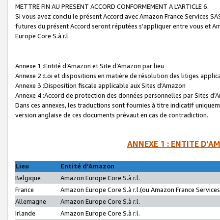
METTRE FIN AU PRESENT ACCORD CONFORMEMENT A L’ARTICLE 6.
Si vous avez conclu le présent Accord avec Amazon France Services SAS 
futures du présent Accord seront réputées s’appliquer entre vous et 
Europe Core S.à r.l.
Annexe 1 :Entité d’Amazon et Site d’Amazon par lieu
Annexe 2 :Loi et dispositions en matière de résolution des litiges appli
Annexe 3 :Disposition fiscale applicable aux Sites d’Amazon
Annexe 4 :Accord de protection des données personnelles par Sites d
Dans ces annexes, les traductions sont fournies à titre indicatif uniquem
version anglaise de ces documents prévaut en cas de contradiction.
ANNEXE 1 : ENTITE D’A
Lieu
Entité d’Amazon
Belgique
Amazon Europe Core S.à r.l.
France
Amazon Europe Core S.à r.l.(ou Amazon France Services 
Allemagne
Amazon Europe Core S.à r.l.
Irlande
Amazon Europe Core S.à r.l.