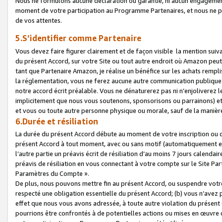
Nous ne formulons aucune déclaration ou garantie, ni aucun engagemen
moment de votre participation au Programme Partenaires, et nous ne p
de vos attentes.
5.S’identifier comme Partenaire
Vous devez faire figurer clairement et de façon visible la mention sui
du présent Accord, sur votre Site ou tout autre endroit où Amazon peut vo
tant que Partenaire Amazon, je réalise un bénéfice sur les achats remplis
la réglementation, vous ne ferez aucune autre communication publique
notre accord écrit préalable. Vous ne dénaturerez pas ni n’enjoliverez 
implicitement que nous vous soutenons, sponsorisons ou parrainons) et v
et vous ou toute autre personne physique ou morale, sauf de la manièr
6.Durée et résiliation
La durée du présent Accord débute au moment de votre inscription ou de
présent Accord à tout moment, avec ou sans motif (automatiquement et sa
l’autre partie un préavis écrit de résiliation d’au moins 7 jours calenda
préavis de résiliation en vous connectant à votre compte sur le Site Par
Paramètres du Compte ».
De plus, nous pouvons mettre fin au présent Accord, ou suspendre votre 
respecté une obligation essentielle du présent Accord; (b) vous n’avez p
effet que nous vous avons adressée, à toute autre violation du présen
pourrions être confrontés à de potentielles actions ou mises en œuvre 