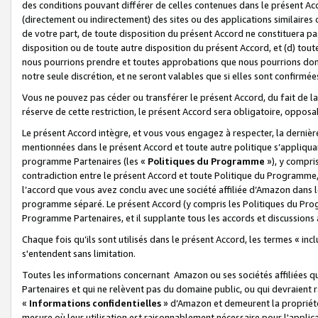
des conditions pouvant différer de celles contenues dans le présent Ac
(directement ou indirectement) des sites ou des applications similaires o
de votre part, de toute disposition du présent Accord ne constituera pa
disposition ou de toute autre disposition du présent Accord, et (d) tou
nous pourrions prendre et toutes approbations que nous pourrions donn
notre seule discrétion, et ne seront valables que si elles sont confirmée
Vous ne pouvez pas céder ou transférer le présent Accord, du fait de la 
réserve de cette restriction, le présent Accord sera obligatoire, opposab
Le présent Accord intègre, et vous vous engagez à respecter, la dernière 
mentionnées dans le présent Accord et toute autre politique s’appliqua
programme Partenaires (les «
Politiques du Programme
»), y compri
contradiction entre le présent Accord et toute Politique du Programme, 
l’accord que vous avez conclu avec une société affiliée d’Amazon dans 
programme séparé. Le présent Accord (y compris les Politiques du Progr
Programme Partenaires, et il supplante tous les accords et discussions 
Chaque fois qu’ils sont utilisés dans le présent Accord, les termes « in
s'entendent sans limitation.
Toutes les informations concernant Amazon ou ses sociétés affiliées 
Partenaires et qui ne relèvent pas du domaine public, ou qui devraient
«
Informations confidentielles
» d’Amazon et demeurent la propriété 
mesure où leur utilisation est raisonnablement nécessaire pour l'appli