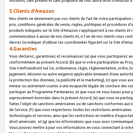
violation, sans préavis et sans préjudice de tout autre droit d’Amazo
3.Clients d’Amazon
Nos clients ne deviennent pas vos clients du fait de votre participati
prix, conditions générales de vente, règles, politiques et procédures d’u
produits indiquées sur le Site d’Amazon s’appliqueront à ces clients et
communication à aucun de nos clients et, si l’un de nos clients vous co
devrez lui indiquer d’utiliser les coordonnées figurant sur le Site d’Ama
4.Garanties
Vous déclarez, garantissez et reconnaissez (a) que vous participerez a
conformément au présent Accord, (b) que ni votre participation au Prog
Site n’enfreindront nul loi, ordonnance, règle, réglementation, ordre, li
jugement, décision ou autre exigence applicable émanant d’une autori
la protection des données, la publicité et le marketing), (c) que vous 
mineur ou autrement soumis à une incapacité légale de conclure des con
participer au Programme Partenaires, et que vous ne vous basez pour pr
expressément énoncées dans le présent Accord, (e) que vous ne particip
faites l’objet de sanctions américaines ou de sanctions conformes aux 
de Service; (f) que vous respecterez toutes les restrictions américaines
technologies et services, ainsi que les restrictions en matière d’exporta
droit américain; et (g) que les informations que vous avez communiqué
Vous pouvez mettre à jour vos informations en vous connectant à votre