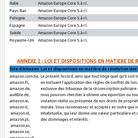
Italie
Amazon Europe Core S.à r.l.
Pays-Bas
Amazon Europe Core S.à r.l.
Pologne
Amazon Europe Core S.à r.l.
Espagne
Amazon Europe Core S.à r.l.
Suède
Amazon Europe Core S.à r.l.
Royaume-Uni
Amazon Europe Core S.à r.l.
ANNEXE 2 : LOI ET DISPOSITIONS EN MATIERE DE
Site d’Amazon
Loi et dispositions en matière de résolution des 
amazon.com.be,
Le présent Accord, ainsi que tout litige quel qu’il soi
amazon.fr,
en excluant l’application des règles de conflits de l
amazon.de,
exclusive des tribunaux de la circonscription judiciai
audible.de,
nous pouvons chercher à obtenir une injonction ou tou
amazon.ie,
violation réelle ou présumée de nos droits de proprié
amazon.it,
morale. Vous reconnaissez et acceptez en outre que n
amazon.nl,
inhabituelle, qui leur donne une valeur particulière 
amazon.pl,
des dommages et intérêts.
amazon.es,
amazon.se,
amazon.co.uk,