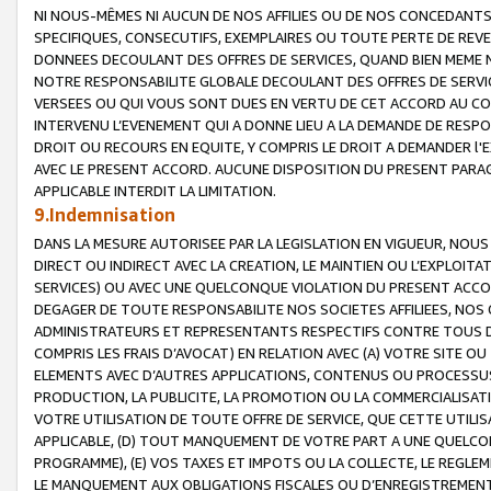
NI NOUS-MÊMES NI AUCUN DE NOS AFFILIES OU DE NOS CONCEDANT
SPECIFIQUES, CONSECUTIFS, EXEMPLAIRES OU TOUTE PERTE DE REVE
DONNEES DECOULANT DES OFFRES DE SERVICES, QUAND BIEN MEME N
NOTRE RESPONSABILITE GLOBALE DECOULANT DES OFFRES DE SERVI
VERSEES OU QUI VOUS SONT DUES EN VERTU DE CET ACCORD AU CO
INTERVENU L’EVENEMENT QUI A DONNE LIEU A LA DEMANDE DE RESP
DROIT OU RECOURS EN EQUITE, Y COMPRIS LE DROIT A DEMANDER l'
AVEC LE PRESENT ACCORD. AUCUNE DISPOSITION DU PRESENT PARAG
APPLICABLE INTERDIT LA LIMITATION.
9.Indemnisation
DANS LA MESURE AUTORISEE PAR LA LEGISLATION EN VIGUEUR, NO
DIRECT OU INDIRECT AVEC LA CREATION, LE MAINTIEN OU L’EXPLOIT
SERVICES) OU AVEC UNE QUELCONQUE VIOLATION DU PRESENT ACCO
DEGAGER DE TOUTE RESPONSABILITE NOS SOCIETES AFFILIEES, NOS 
ADMINISTRATEURS ET REPRESENTANTS RESPECTIFS CONTRE TOUS D
COMPRIS LES FRAIS D’AVOCAT) EN RELATION AVEC (A) VOTRE SITE O
ELEMENTS AVEC D’AUTRES APPLICATIONS, CONTENUS OU PROCESSUS, (
PRODUCTION, LA PUBLICITE, LA PROMOTION OU LA COMMERCIALISAT
VOTRE UTILISATION DE TOUTE OFFRE DE SERVICE, QUE CETTE UTILI
APPLICABLE, (D) TOUT MANQUEMENT DE VOTRE PART A UNE QUELCO
PROGRAMME), (E) VOS TAXES ET IMPOTS OU LA COLLECTE, LE REGLE
LE MANQUEMENT AUX OBLIGATIONS FISCALES OU D’ENREGISTREMENT 