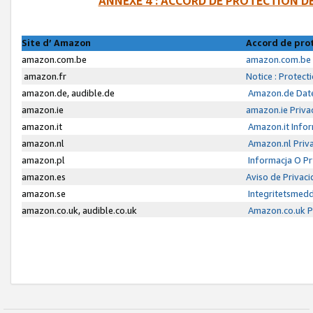
ANNEXE 4 : ACCORD DE PROTECTION 
Site d’ Amazon
Accord de pro
amazon.com.be
amazon.com.be 
amazon.fr
Notice : Protect
amazon.de, audible.de
Amazon.de Date
amazon.ie
amazon.ie Priva
amazon.it
Amazon.it Infor
amazon.nl
Amazon.nl Priva
amazon.pl
Informacja O P
amazon.es
Aviso de Privac
amazon.se
Integritetsmed
amazon.co.uk, audible.co.uk
Amazon.co.uk Pr