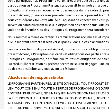
votre participation au Programme Partenaires a été utilisée pour une ac
participation au Programme Partenaires pourrait ternir notre marque ou
obligations relatives au recouvrement des impôts dans le cadre du prése
présent Accord; (g) nous avons précédemment résilié le présent Accord
nous considérons être votre affiliée ou agissant de concert avec vous 
sa version habituellement mise à la disposition des participants. Afin d’é
violation de l’Article 5 ou des Politiques du Programme sera considéré
Nous sommes à même de retenir les rémunérations accumulées et impayée
que le montant correct est bien versé (par ex., dans le cas d’annulations
Lors de la résiliation du présent Accord, tous les droits et obligations 
présent Accord, à l’exception des droits et obligations des parties prévus
Politiques du Programme, de même que toutes les obligations de paiement
l’Accord. Nulle résiliation du présent Accord ne saurait dégager l'une 
ou de responsabilité survenue avant la résiliation.
7.Exclusion de responsabilité
LE PROGRAMME PARTENAIRES, LE SITE D’AMAZON, TOUT PRODUIT ET 
LIEN, TOUT CONTENU, TOUTE INTERFACE DE PROGRAMMATION D'APP
CONTENU PUBLICITAIRE, NOS MARQUES, NOMS DE DOMAINE ET LOGOS
LA TECHNOLOGIE, LES LOGICIELS, FONCTIONS, DOCUMENTS, DONNEES
INFORMATIONS ET CONTENUS FOURNIS OU UTILISES PAR NOUS OU P
CADRE DU PROGRAMME PARTENAIRES (DESIGNES COLLECTIVEMENT LE