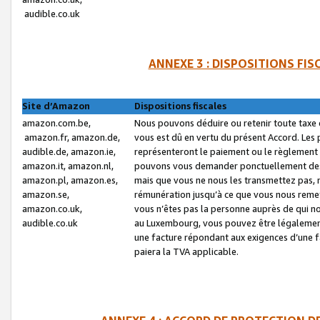
audible.co.uk
ANNEXE 3 : DISPOSITIONS FI
Site d’Amazon
Dispositions fiscales
amazon.com.be,
Nous pouvons déduire ou retenir toute taxe 
amazon.fr, amazon.de,
vous est dû en vertu du présent Accord. Les 
audible.de, amazon.ie,
représenteront le paiement ou le règlement 
amazon.it, amazon.nl,
pouvons vous demander ponctuellement des r
amazon.pl, amazon.es,
mais que vous ne nous les transmettez pas, n
amazon.se,
rémunération jusqu’à ce que vous nous reme
amazon.co.uk,
vous n’êtes pas la personne auprès de qui no
audible.co.uk
au Luxembourg, vous pouvez être légalement 
une facture répondant aux exigences d’une 
paiera la TVA applicable.