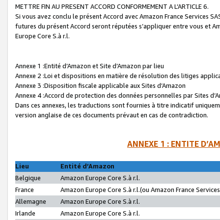
METTRE FIN AU PRESENT ACCORD CONFORMEMENT A L’ARTICLE 6.
Si vous avez conclu le présent Accord avec Amazon France Services SAS 
futures du présent Accord seront réputées s’appliquer entre vous et 
Europe Core S.à r.l.
Annexe 1 :Entité d’Amazon et Site d’Amazon par lieu
Annexe 2 :Loi et dispositions en matière de résolution des litiges appli
Annexe 3 :Disposition fiscale applicable aux Sites d’Amazon
Annexe 4 :Accord de protection des données personnelles par Sites d
Dans ces annexes, les traductions sont fournies à titre indicatif uniquem
version anglaise de ces documents prévaut en cas de contradiction.
ANNEXE 1 : ENTITE D’A
Lieu
Entité d’Amazon
Belgique
Amazon Europe Core S.à r.l.
France
Amazon Europe Core S.à r.l.(ou Amazon France Services 
Allemagne
Amazon Europe Core S.à r.l.
Irlande
Amazon Europe Core S.à r.l.