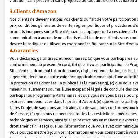
violation, sans préavis et sans préjudice de tout autre droit d’Amazo
3.Clients d’Amazon
Nos clients ne deviennent pas vos clients du fait de votre participati
prix, conditions générales de vente, règles, politiques et procédures d’u
produits indiquées sur le Site d’Amazon s’appliqueront à ces clients et
communication à aucun de nos clients et, si l’un de nos clients vous co
devrez lui indiquer d’utiliser les coordonnées figurant sur le Site d’Ama
4.Garanties
Vous déclarez, garantissez et reconnaissez (a) que vous participerez a
conformément au présent Accord, (b) que ni votre participation au Prog
Site n’enfreindront nul loi, ordonnance, règle, réglementation, ordre, li
jugement, décision ou autre exigence applicable émanant d’une autori
la protection des données, la publicité et le marketing), (c) que vous 
mineur ou autrement soumis à une incapacité légale de conclure des con
participer au Programme Partenaires, et que vous ne vous basez pour pr
expressément énoncées dans le présent Accord, (e) que vous ne particip
faites l’objet de sanctions américaines ou de sanctions conformes aux 
de Service; (f) que vous respecterez toutes les restrictions américaines
technologies et services, ainsi que les restrictions en matière d’exporta
droit américain; et (g) que les informations que vous avez communiqué
Vous pouvez mettre à jour vos informations en vous connectant à votre