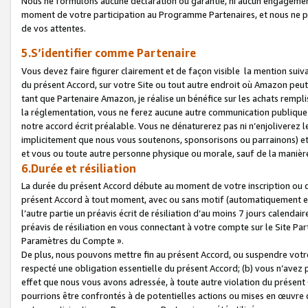
Nous ne formulons aucune déclaration ou garantie, ni aucun engagemen
moment de votre participation au Programme Partenaires, et nous ne p
de vos attentes.
5.S’identifier comme Partenaire
Vous devez faire figurer clairement et de façon visible la mention sui
du présent Accord, sur votre Site ou tout autre endroit où Amazon peut vo
tant que Partenaire Amazon, je réalise un bénéfice sur les achats remplis
la réglementation, vous ne ferez aucune autre communication publique
notre accord écrit préalable. Vous ne dénaturerez pas ni n’enjoliverez 
implicitement que nous vous soutenons, sponsorisons ou parrainons) et v
et vous ou toute autre personne physique ou morale, sauf de la manièr
6.Durée et résiliation
La durée du présent Accord débute au moment de votre inscription ou de
présent Accord à tout moment, avec ou sans motif (automatiquement et sa
l’autre partie un préavis écrit de résiliation d’au moins 7 jours calenda
préavis de résiliation en vous connectant à votre compte sur le Site Par
Paramètres du Compte ».
De plus, nous pouvons mettre fin au présent Accord, ou suspendre votre 
respecté une obligation essentielle du présent Accord; (b) vous n’avez p
effet que nous vous avons adressée, à toute autre violation du présen
pourrions être confrontés à de potentielles actions ou mises en œuvre 