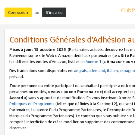
Connexion
S’inscrire
ou
Conditions Générales d’Adhésion 
Mises à jour
:
15 octobre 2025
(Partenaires actuels, découvrez les m
Bienvenue sur le site Web d’Amazon dédié aux partenaires (le «
Site P
les différentes entités d’Amazon, listées en
Annexe 1
(«
Amazon
» ou «
Des traductions sont disponibles en:
anglais
,
allemand
,
italien
,
espagno
prévaut.
Toute personne ou entité participant ou souhaitant participer à notre 
personnes ou entités, «
vous
» ou un «
Partenaire
») doit accepter le
Accord
») sans y apporter de modification. En vous inscrivant à notre Si
Politiques du Programme
(telles que définies à la Section 12), qui so
Partenaires, la Licence PI du Programme Partenaires, le Décompte de 
Marques du Programme Partenaires). Le contenu que vous publiez sur l
compris l'interdiction de créer, modifier ou supprimer des commentaires
directives.