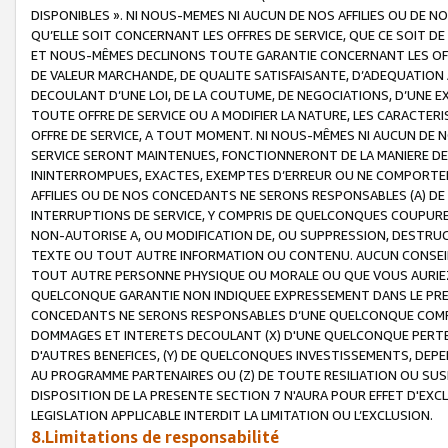
DISPONIBLES ». NI NOUS-MEMES NI AUCUN DE NOS AFFILIES OU D
QU’ELLE SOIT CONCERNANT LES OFFRES DE SERVICE, QUE CE SOIT DE
ET NOUS-MÊMES DECLINONS TOUTE GARANTIE CONCERNANT LES OFFRE
DE VALEUR MARCHANDE, DE QUALITE SATISFAISANTE, D’ADEQUATION
DECOULANT D’UNE LOI, DE LA COUTUME, DE NEGOCIATIONS, D’UNE
TOUTE OFFRE DE SERVICE OU A MODIFIER LA NATURE, LES CARACTERI
OFFRE DE SERVICE, A TOUT MOMENT. NI NOUS-MÊMES NI AUCUN DE 
SERVICE SERONT MAINTENUES, FONCTIONNERONT DE LA MANIERE DECR
ININTERROMPUES, EXACTES, EXEMPTES D’ERREUR OU NE COMPORT
AFFILIES OU DE NOS CONCEDANTS NE SERONS RESPONSABLES (A) DE
INTERRUPTIONS DE SERVICE, Y COMPRIS DE QUELCONQUES COUPURE
NON-AUTORISE A, OU MODIFICATION DE, OU SUPPRESSION, DESTRUC
TEXTE OU TOUT AUTRE INFORMATION OU CONTENU. AUCUN CONSEIL 
TOUT AUTRE PERSONNE PHYSIQUE OU MORALE OU QUE VOUS AURIEZ 
QUELCONQUE GARANTIE NON INDIQUEE EXPRESSEMENT DANS LE PRES
CONCEDANTS NE SERONS RESPONSABLES D’UNE QUELCONQUE COM
DOMMAGES ET INTERETS DECOULANT (X) D'UNE QUELCONQUE PERTE D
D'AUTRES BENEFICES, (Y) DE QUELCONQUES INVESTISSEMENTS, DEP
AU PROGRAMME PARTENAIRES OU (Z) DE TOUTE RESILIATION OU SU
DISPOSITION DE LA PRESENTE SECTION 7 N'AURA POUR EFFET D'EXC
LEGISLATION APPLICABLE INTERDIT LA LIMITATION OU L’EXCLUSION.
8.Limitations de responsabilité