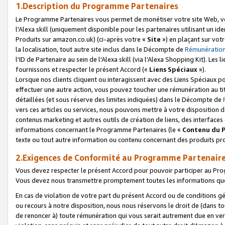
1.Description du Programme Partenaires
Le Programme Partenaires vous permet de monétiser votre site Web, vos 
l'Alexa skill (uniquement disponible pour les partenaires utilisant un 
Produits sur amazon.co.uk) (ci-après votre «
Site
») en plaçant sur votr
la localisation, tout autre site inclus dans le Décompte de
Rémunération
l'ID de Partenaire au sein de l'Alexa skill (via l'Alexa Shopping Kit). Le
fournissons et respecter le présent Accord («
Liens Spéciaux
»).
Lorsque nos clients cliquent ou interagissent avec des Liens Spéciaux p
effectuer une autre action, vous pouvez toucher une rémunération au ti
détaillées (et sous réserve des limites indiquées) dans le Décompte de
vers ces articles ou services, nous pouvons mettre à votre disposition d
contenus marketing et autres outils de création de liens, des interfaces
informations concernant le Programme Partenaires (le «
Contenu du 
texte ou tout autre information ou contenu concernant des produits prop
2.Exigences de Conformité au Programme Partenair
Vous devez respecter le présent Accord pour pouvoir participer au Pr
Vous devez nous transmettre promptement toutes les informations que
En cas de violation de votre part du présent Accord ou de conditions g
ou recours à notre disposition, nous nous réservons le droit de (dans 
de renoncer à) toute rémunération qui vous serait autrement due en ver