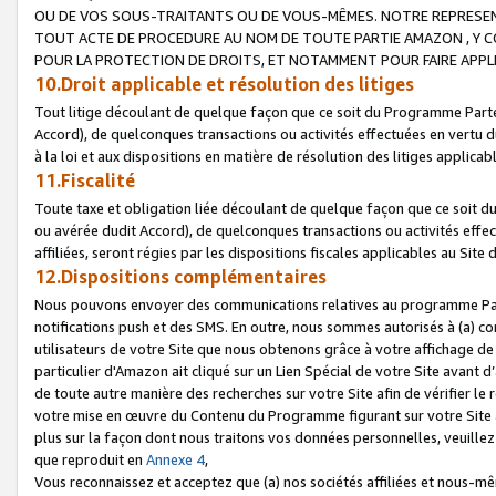
OU DE VOS SOUS-TRAITANTS OU DE VOUS-MÊMES. NOTRE REPRES
TOUT ACTE DE PROCEDURE AU NOM DE TOUTE PARTIE AMAZON , Y CO
POUR LA PROTECTION DE DROITS, ET NOTAMMENT POUR FAIRE APPL
10.Droit applicable et résolution des litiges
Tout litige découlant de quelque façon que ce soit du Programme Parte
Accord), de quelconques transactions ou activités effectuées en vertu d
à la loi et aux dispositions en matière de résolution des litiges applic
11.Fiscalité
Toute taxe et obligation liée découlant de quelque façon que ce soit 
ou avérée dudit Accord), de quelconques transactions ou activités effe
affiliées, seront régies par les dispositions fiscales applicables au Si
12.Dispositions complémentaires
Nous pouvons envoyer des communications relatives au programme Parten
notifications push et des SMS. En outre, nous sommes autorisés à (a) cont
utilisateurs de votre Site que nous obtenons grâce à votre affichage de
particulier d'Amazon ait cliqué sur un Lien Spécial de votre Site avant d
de toute autre manière des recherches sur votre Site afin de vérifier le re
votre mise en œuvre du Contenu du Programme figurant sur votre Site à
plus sur la façon dont nous traitons vos données personnelles, veuille
que reproduit en
Annexe 4
,
Vous reconnaissez et acceptez que (a) nos sociétés affiliées et nous-m