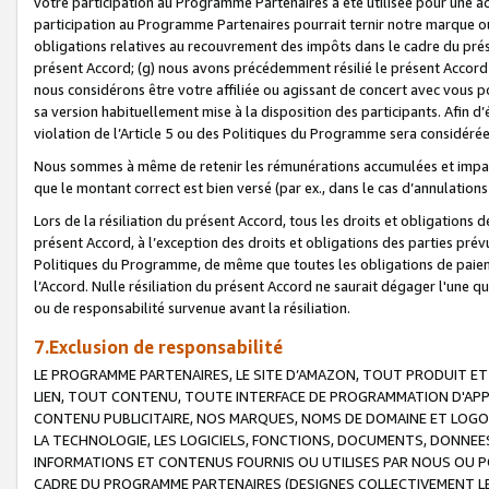
votre participation au Programme Partenaires a été utilisée pour une ac
participation au Programme Partenaires pourrait ternir notre marque ou
obligations relatives au recouvrement des impôts dans le cadre du prése
présent Accord; (g) nous avons précédemment résilié le présent Accord
nous considérons être votre affiliée ou agissant de concert avec vous 
sa version habituellement mise à la disposition des participants. Afin d’é
violation de l’Article 5 ou des Politiques du Programme sera considéré
Nous sommes à même de retenir les rémunérations accumulées et impayée
que le montant correct est bien versé (par ex., dans le cas d’annulations
Lors de la résiliation du présent Accord, tous les droits et obligations 
présent Accord, à l’exception des droits et obligations des parties prévus
Politiques du Programme, de même que toutes les obligations de paiement
l’Accord. Nulle résiliation du présent Accord ne saurait dégager l'une 
ou de responsabilité survenue avant la résiliation.
7.Exclusion de responsabilité
LE PROGRAMME PARTENAIRES, LE SITE D’AMAZON, TOUT PRODUIT ET 
LIEN, TOUT CONTENU, TOUTE INTERFACE DE PROGRAMMATION D'APP
CONTENU PUBLICITAIRE, NOS MARQUES, NOMS DE DOMAINE ET LOGOS
LA TECHNOLOGIE, LES LOGICIELS, FONCTIONS, DOCUMENTS, DONNEES
INFORMATIONS ET CONTENUS FOURNIS OU UTILISES PAR NOUS OU P
CADRE DU PROGRAMME PARTENAIRES (DESIGNES COLLECTIVEMENT LE