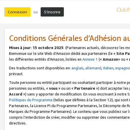
Connexion
S’inscrire
ou
Conditions Générales d’Adhésion 
Mises à jour
:
15 octobre 2025
(Partenaires actuels, découvrez les m
Bienvenue sur le site Web d’Amazon dédié aux partenaires (le «
Site P
les différentes entités d’Amazon, listées en
Annexe 1
(«
Amazon
» ou «
Des traductions sont disponibles en:
anglais
,
allemand
,
italien
,
espagno
prévaut.
Toute personne ou entité participant ou souhaitant participer à notre 
personnes ou entités, «
vous
» ou un «
Partenaire
») doit accepter le
Accord
») sans y apporter de modification. En vous inscrivant à notre Si
Politiques du Programme
(telles que définies à la Section 12), qui so
Partenaires, la Licence PI du Programme Partenaires, le Décompte de 
Marques du Programme Partenaires). Le contenu que vous publiez sur l
compris l'interdiction de créer, modifier ou supprimer des commentaires
directives.