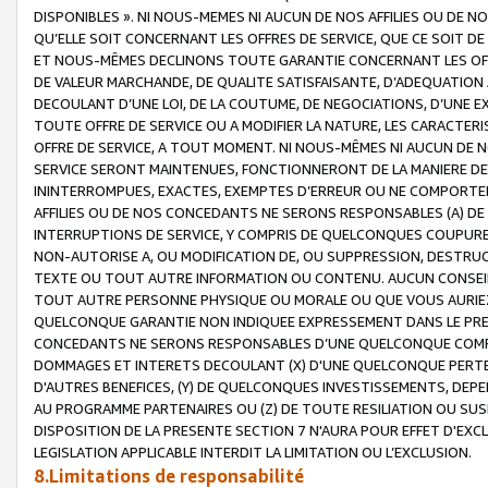
DISPONIBLES ». NI NOUS-MEMES NI AUCUN DE NOS AFFILIES OU D
QU’ELLE SOIT CONCERNANT LES OFFRES DE SERVICE, QUE CE SOIT DE
ET NOUS-MÊMES DECLINONS TOUTE GARANTIE CONCERNANT LES OFFRE
DE VALEUR MARCHANDE, DE QUALITE SATISFAISANTE, D’ADEQUATION
DECOULANT D’UNE LOI, DE LA COUTUME, DE NEGOCIATIONS, D’UNE
TOUTE OFFRE DE SERVICE OU A MODIFIER LA NATURE, LES CARACTERI
OFFRE DE SERVICE, A TOUT MOMENT. NI NOUS-MÊMES NI AUCUN DE 
SERVICE SERONT MAINTENUES, FONCTIONNERONT DE LA MANIERE DECR
ININTERROMPUES, EXACTES, EXEMPTES D’ERREUR OU NE COMPORT
AFFILIES OU DE NOS CONCEDANTS NE SERONS RESPONSABLES (A) DE
INTERRUPTIONS DE SERVICE, Y COMPRIS DE QUELCONQUES COUPURE
NON-AUTORISE A, OU MODIFICATION DE, OU SUPPRESSION, DESTRUC
TEXTE OU TOUT AUTRE INFORMATION OU CONTENU. AUCUN CONSEIL 
TOUT AUTRE PERSONNE PHYSIQUE OU MORALE OU QUE VOUS AURIEZ 
QUELCONQUE GARANTIE NON INDIQUEE EXPRESSEMENT DANS LE PRES
CONCEDANTS NE SERONS RESPONSABLES D’UNE QUELCONQUE COM
DOMMAGES ET INTERETS DECOULANT (X) D'UNE QUELCONQUE PERTE D
D'AUTRES BENEFICES, (Y) DE QUELCONQUES INVESTISSEMENTS, DEP
AU PROGRAMME PARTENAIRES OU (Z) DE TOUTE RESILIATION OU SU
DISPOSITION DE LA PRESENTE SECTION 7 N'AURA POUR EFFET D'EXC
LEGISLATION APPLICABLE INTERDIT LA LIMITATION OU L’EXCLUSION.
8.Limitations de responsabilité