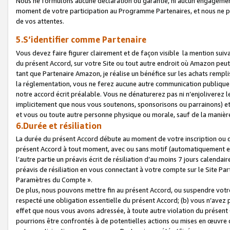
Nous ne formulons aucune déclaration ou garantie, ni aucun engagemen
moment de votre participation au Programme Partenaires, et nous ne p
de vos attentes.
5.S’identifier comme Partenaire
Vous devez faire figurer clairement et de façon visible la mention sui
du présent Accord, sur votre Site ou tout autre endroit où Amazon peut vo
tant que Partenaire Amazon, je réalise un bénéfice sur les achats remplis
la réglementation, vous ne ferez aucune autre communication publique
notre accord écrit préalable. Vous ne dénaturerez pas ni n’enjoliverez 
implicitement que nous vous soutenons, sponsorisons ou parrainons) et v
et vous ou toute autre personne physique ou morale, sauf de la manièr
6.Durée et résiliation
La durée du présent Accord débute au moment de votre inscription ou de
présent Accord à tout moment, avec ou sans motif (automatiquement et sa
l’autre partie un préavis écrit de résiliation d’au moins 7 jours calenda
préavis de résiliation en vous connectant à votre compte sur le Site Par
Paramètres du Compte ».
De plus, nous pouvons mettre fin au présent Accord, ou suspendre votre 
respecté une obligation essentielle du présent Accord; (b) vous n’avez p
effet que nous vous avons adressée, à toute autre violation du présen
pourrions être confrontés à de potentielles actions ou mises en œuvre 