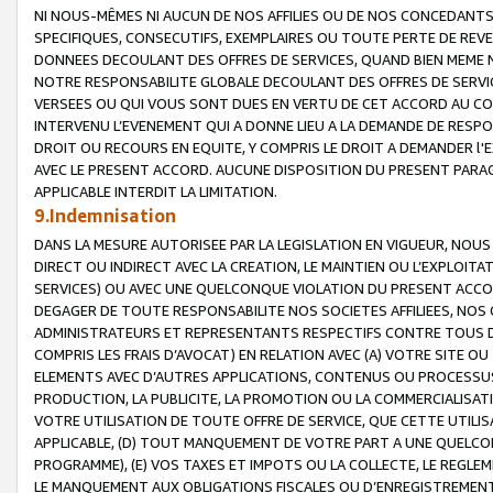
NI NOUS-MÊMES NI AUCUN DE NOS AFFILIES OU DE NOS CONCEDANT
SPECIFIQUES, CONSECUTIFS, EXEMPLAIRES OU TOUTE PERTE DE REVE
DONNEES DECOULANT DES OFFRES DE SERVICES, QUAND BIEN MEME N
NOTRE RESPONSABILITE GLOBALE DECOULANT DES OFFRES DE SERVI
VERSEES OU QUI VOUS SONT DUES EN VERTU DE CET ACCORD AU CO
INTERVENU L’EVENEMENT QUI A DONNE LIEU A LA DEMANDE DE RESP
DROIT OU RECOURS EN EQUITE, Y COMPRIS LE DROIT A DEMANDER l'
AVEC LE PRESENT ACCORD. AUCUNE DISPOSITION DU PRESENT PARAG
APPLICABLE INTERDIT LA LIMITATION.
9.Indemnisation
DANS LA MESURE AUTORISEE PAR LA LEGISLATION EN VIGUEUR, NO
DIRECT OU INDIRECT AVEC LA CREATION, LE MAINTIEN OU L’EXPLOIT
SERVICES) OU AVEC UNE QUELCONQUE VIOLATION DU PRESENT ACCO
DEGAGER DE TOUTE RESPONSABILITE NOS SOCIETES AFFILIEES, NOS 
ADMINISTRATEURS ET REPRESENTANTS RESPECTIFS CONTRE TOUS D
COMPRIS LES FRAIS D’AVOCAT) EN RELATION AVEC (A) VOTRE SITE O
ELEMENTS AVEC D’AUTRES APPLICATIONS, CONTENUS OU PROCESSUS, (
PRODUCTION, LA PUBLICITE, LA PROMOTION OU LA COMMERCIALISAT
VOTRE UTILISATION DE TOUTE OFFRE DE SERVICE, QUE CETTE UTILI
APPLICABLE, (D) TOUT MANQUEMENT DE VOTRE PART A UNE QUELCO
PROGRAMME), (E) VOS TAXES ET IMPOTS OU LA COLLECTE, LE REGLE
LE MANQUEMENT AUX OBLIGATIONS FISCALES OU D’ENREGISTREMENT 