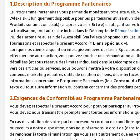
1.Description du Programme Partenaires
Le Programme Partenaires vous permet de monétiser votre site Web, vos 
l'Alexa skill (uniquement disponible pour les partenaires utilisant un 
Produits sur amazon.co.uk) (ci-après votre «
Site
») en plaçant sur votr
la localisation, tout autre site inclus dans le Décompte de
Rémunération
l'ID de Partenaire au sein de l'Alexa skill (via l'Alexa Shopping Kit). Le
fournissons et respecter le présent Accord («
Liens Spéciaux
»).
Lorsque nos clients cliquent ou interagissent avec des Liens Spéciaux p
effectuer une autre action, vous pouvez toucher une rémunération au ti
détaillées (et sous réserve des limites indiquées) dans le Décompte de
vers ces articles ou services, nous pouvons mettre à votre disposition d
contenus marketing et autres outils de création de liens, des interfaces
informations concernant le Programme Partenaires (le «
Contenu du 
texte ou tout autre information ou contenu concernant des produits prop
2.Exigences de Conformité au Programme Partenair
Vous devez respecter le présent Accord pour pouvoir participer au Pr
Vous devez nous transmettre promptement toutes les informations que
En cas de violation de votre part du présent Accord ou de conditions g
ou recours à notre disposition, nous nous réservons le droit de (dans 
de renoncer à) toute rémunération qui vous serait autrement due en ver