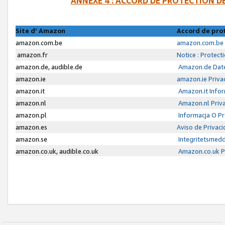
ANNEXE 4 : ACCORD DE PROTECTION 
Site d’ Amazon
Accord de pro
amazon.com.be
amazon.com.be 
amazon.fr
Notice : Protect
amazon.de, audible.de
Amazon.de Date
amazon.ie
amazon.ie Priva
amazon.it
Amazon.it Infor
amazon.nl
Amazon.nl Priva
amazon.pl
Informacja O P
amazon.es
Aviso de Privac
amazon.se
Integritetsmed
amazon.co.uk, audible.co.uk
Amazon.co.uk Pr