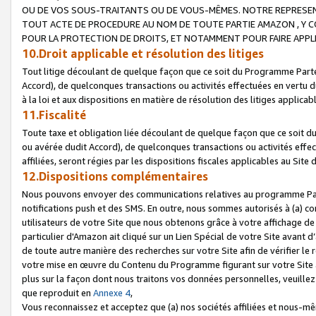
OU DE VOS SOUS-TRAITANTS OU DE VOUS-MÊMES. NOTRE REPRES
TOUT ACTE DE PROCEDURE AU NOM DE TOUTE PARTIE AMAZON , Y CO
POUR LA PROTECTION DE DROITS, ET NOTAMMENT POUR FAIRE APPL
10.Droit applicable et résolution des litiges
Tout litige découlant de quelque façon que ce soit du Programme Parte
Accord), de quelconques transactions ou activités effectuées en vertu d
à la loi et aux dispositions en matière de résolution des litiges applic
11.Fiscalité
Toute taxe et obligation liée découlant de quelque façon que ce soit 
ou avérée dudit Accord), de quelconques transactions ou activités effe
affiliées, seront régies par les dispositions fiscales applicables au Si
12.Dispositions complémentaires
Nous pouvons envoyer des communications relatives au programme Parten
notifications push et des SMS. En outre, nous sommes autorisés à (a) cont
utilisateurs de votre Site que nous obtenons grâce à votre affichage de
particulier d'Amazon ait cliqué sur un Lien Spécial de votre Site avant d
de toute autre manière des recherches sur votre Site afin de vérifier le re
votre mise en œuvre du Contenu du Programme figurant sur votre Site à
plus sur la façon dont nous traitons vos données personnelles, veuille
que reproduit en
Annexe 4
,
Vous reconnaissez et acceptez que (a) nos sociétés affiliées et nous-m