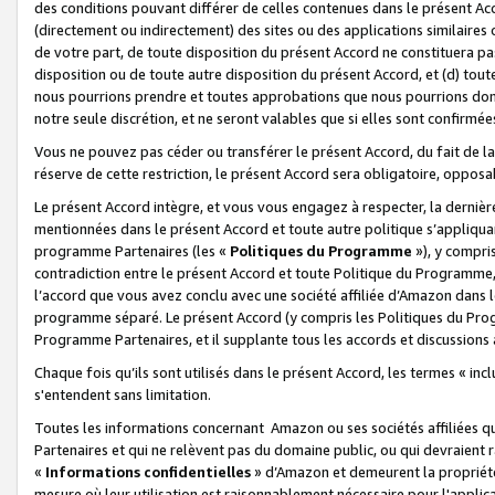
des conditions pouvant différer de celles contenues dans le présent Ac
(directement ou indirectement) des sites ou des applications similaires o
de votre part, de toute disposition du présent Accord ne constituera pa
disposition ou de toute autre disposition du présent Accord, et (d) tou
nous pourrions prendre et toutes approbations que nous pourrions donn
notre seule discrétion, et ne seront valables que si elles sont confirmée
Vous ne pouvez pas céder ou transférer le présent Accord, du fait de la 
réserve de cette restriction, le présent Accord sera obligatoire, opposab
Le présent Accord intègre, et vous vous engagez à respecter, la dernière 
mentionnées dans le présent Accord et toute autre politique s’appliqua
programme Partenaires (les «
Politiques du Programme
»), y compri
contradiction entre le présent Accord et toute Politique du Programme, 
l’accord que vous avez conclu avec une société affiliée d’Amazon dans 
programme séparé. Le présent Accord (y compris les Politiques du Progr
Programme Partenaires, et il supplante tous les accords et discussions 
Chaque fois qu’ils sont utilisés dans le présent Accord, les termes « in
s'entendent sans limitation.
Toutes les informations concernant Amazon ou ses sociétés affiliées 
Partenaires et qui ne relèvent pas du domaine public, ou qui devraient
«
Informations confidentielles
» d’Amazon et demeurent la propriété 
mesure où leur utilisation est raisonnablement nécessaire pour l'appli