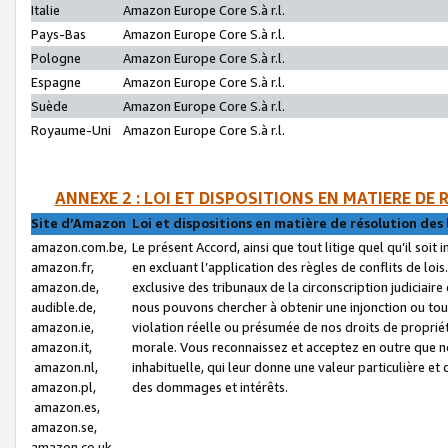
Italie
Amazon Europe Core S.à r.l.
Pays-Bas
Amazon Europe Core S.à r.l.
Pologne
Amazon Europe Core S.à r.l.
Espagne
Amazon Europe Core S.à r.l.
Suède
Amazon Europe Core S.à r.l.
Royaume-Uni
Amazon Europe Core S.à r.l.
ANNEXE 2 : LOI ET DISPOSITIONS EN MATIERE DE
Site d’Amazon
Loi et dispositions en matière de résolution des 
amazon.com.be,
Le présent Accord, ainsi que tout litige quel qu’il soi
amazon.fr,
en excluant l’application des règles de conflits de l
amazon.de,
exclusive des tribunaux de la circonscription judiciai
audible.de,
nous pouvons chercher à obtenir une injonction ou tou
amazon.ie,
violation réelle ou présumée de nos droits de proprié
amazon.it,
morale. Vous reconnaissez et acceptez en outre que n
amazon.nl,
inhabituelle, qui leur donne une valeur particulière 
amazon.pl,
des dommages et intérêts.
amazon.es,
amazon.se,
amazon.co.uk,