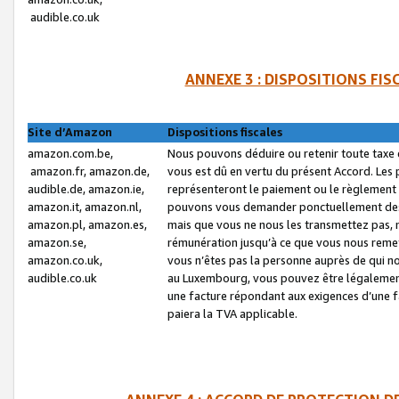
audible.co.uk
ANNEXE 3 : DISPOSITIONS FI
Site d’Amazon
Dispositions fiscales
amazon.com.be,
Nous pouvons déduire ou retenir toute taxe 
amazon.fr, amazon.de,
vous est dû en vertu du présent Accord. Les 
audible.de, amazon.ie,
représenteront le paiement ou le règlement 
amazon.it, amazon.nl,
pouvons vous demander ponctuellement des r
amazon.pl, amazon.es,
mais que vous ne nous les transmettez pas, n
amazon.se,
rémunération jusqu’à ce que vous nous reme
amazon.co.uk,
vous n’êtes pas la personne auprès de qui no
audible.co.uk
au Luxembourg, vous pouvez être légalement 
une facture répondant aux exigences d’une 
paiera la TVA applicable.