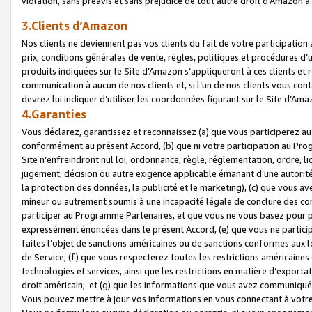
violation, sans préavis et sans préjudice de tout autre droit d’Amazo
3.Clients d’Amazon
Nos clients ne deviennent pas vos clients du fait de votre participati
prix, conditions générales de vente, règles, politiques et procédures d’u
produits indiquées sur le Site d’Amazon s’appliqueront à ces clients et
communication à aucun de nos clients et, si l’un de nos clients vous co
devrez lui indiquer d’utiliser les coordonnées figurant sur le Site d’Ama
4.Garanties
Vous déclarez, garantissez et reconnaissez (a) que vous participerez a
conformément au présent Accord, (b) que ni votre participation au Prog
Site n’enfreindront nul loi, ordonnance, règle, réglementation, ordre, li
jugement, décision ou autre exigence applicable émanant d’une autori
la protection des données, la publicité et le marketing), (c) que vous 
mineur ou autrement soumis à une incapacité légale de conclure des con
participer au Programme Partenaires, et que vous ne vous basez pour pr
expressément énoncées dans le présent Accord, (e) que vous ne particip
faites l’objet de sanctions américaines ou de sanctions conformes aux 
de Service; (f) que vous respecterez toutes les restrictions américaines
technologies et services, ainsi que les restrictions en matière d’exporta
droit américain; et (g) que les informations que vous avez communiqué
Vous pouvez mettre à jour vos informations en vous connectant à votre