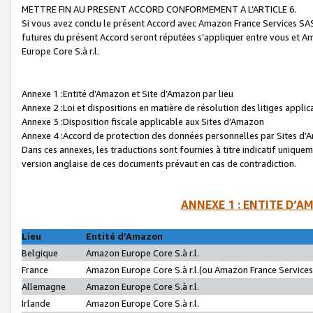
METTRE FIN AU PRESENT ACCORD CONFORMEMENT A L’ARTICLE 6.
Si vous avez conclu le présent Accord avec Amazon France Services SAS 
futures du présent Accord seront réputées s’appliquer entre vous et 
Europe Core S.à r.l.
Annexe 1 :Entité d’Amazon et Site d’Amazon par lieu
Annexe 2 :Loi et dispositions en matière de résolution des litiges appli
Annexe 3 :Disposition fiscale applicable aux Sites d’Amazon
Annexe 4 :Accord de protection des données personnelles par Sites d
Dans ces annexes, les traductions sont fournies à titre indicatif uniquem
version anglaise de ces documents prévaut en cas de contradiction.
ANNEXE 1 : ENTITE D’A
Lieu
Entité d’Amazon
Belgique
Amazon Europe Core S.à r.l.
France
Amazon Europe Core S.à r.l.(ou Amazon France Services 
Allemagne
Amazon Europe Core S.à r.l.
Irlande
Amazon Europe Core S.à r.l.