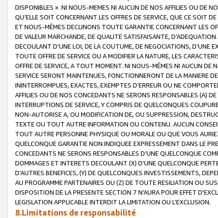
DISPONIBLES ». NI NOUS-MEMES NI AUCUN DE NOS AFFILIES OU D
QU’ELLE SOIT CONCERNANT LES OFFRES DE SERVICE, QUE CE SOIT DE
ET NOUS-MÊMES DECLINONS TOUTE GARANTIE CONCERNANT LES OFFRE
DE VALEUR MARCHANDE, DE QUALITE SATISFAISANTE, D’ADEQUATION
DECOULANT D’UNE LOI, DE LA COUTUME, DE NEGOCIATIONS, D’UNE
TOUTE OFFRE DE SERVICE OU A MODIFIER LA NATURE, LES CARACTERI
OFFRE DE SERVICE, A TOUT MOMENT. NI NOUS-MÊMES NI AUCUN DE 
SERVICE SERONT MAINTENUES, FONCTIONNERONT DE LA MANIERE DECR
ININTERROMPUES, EXACTES, EXEMPTES D’ERREUR OU NE COMPORT
AFFILIES OU DE NOS CONCEDANTS NE SERONS RESPONSABLES (A) DE
INTERRUPTIONS DE SERVICE, Y COMPRIS DE QUELCONQUES COUPURE
NON-AUTORISE A, OU MODIFICATION DE, OU SUPPRESSION, DESTRUC
TEXTE OU TOUT AUTRE INFORMATION OU CONTENU. AUCUN CONSEIL 
TOUT AUTRE PERSONNE PHYSIQUE OU MORALE OU QUE VOUS AURIEZ 
QUELCONQUE GARANTIE NON INDIQUEE EXPRESSEMENT DANS LE PRES
CONCEDANTS NE SERONS RESPONSABLES D’UNE QUELCONQUE COM
DOMMAGES ET INTERETS DECOULANT (X) D'UNE QUELCONQUE PERTE D
D'AUTRES BENEFICES, (Y) DE QUELCONQUES INVESTISSEMENTS, DEP
AU PROGRAMME PARTENAIRES OU (Z) DE TOUTE RESILIATION OU SU
DISPOSITION DE LA PRESENTE SECTION 7 N'AURA POUR EFFET D'EXC
LEGISLATION APPLICABLE INTERDIT LA LIMITATION OU L’EXCLUSION.
8.Limitations de responsabilité