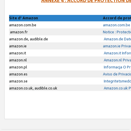
ANNEXE 4 : ACCORD DE PROTECTION 
Site d’ Amazon
Accord de pro
amazon.com.be
amazon.com.be 
amazon.fr
Notice : Protect
amazon.de, audible.de
Amazon.de Date
amazon.ie
amazon.ie Priva
amazon.it
Amazon.it Infor
amazon.nl
Amazon.nl Priva
amazon.pl
Informacja O P
amazon.es
Aviso de Privac
amazon.se
Integritetsmed
amazon.co.uk, audible.co.uk
Amazon.co.uk Pr