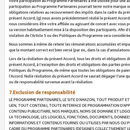
votre participation au Programme Partenaires a été utilisée pour une ac
participation au Programme Partenaires pourrait ternir notre marque ou
obligations relatives au recouvrement des impôts dans le cadre du prése
présent Accord; (g) nous avons précédemment résilié le présent Accord
nous considérons être votre affiliée ou agissant de concert avec vous 
sa version habituellement mise à la disposition des participants. Afin d’é
violation de l’Article 5 ou des Politiques du Programme sera considéré
Nous sommes à même de retenir les rémunérations accumulées et impayée
que le montant correct est bien versé (par ex., dans le cas d’annulations
Lors de la résiliation du présent Accord, tous les droits et obligations 
présent Accord, à l’exception des droits et obligations des parties prévus
Politiques du Programme, de même que toutes les obligations de paiement
l’Accord. Nulle résiliation du présent Accord ne saurait dégager l'une 
ou de responsabilité survenue avant la résiliation.
7.Exclusion de responsabilité
LE PROGRAMME PARTENAIRES, LE SITE D’AMAZON, TOUT PRODUIT ET 
LIEN, TOUT CONTENU, TOUTE INTERFACE DE PROGRAMMATION D'APP
CONTENU PUBLICITAIRE, NOS MARQUES, NOMS DE DOMAINE ET LOGOS
LA TECHNOLOGIE, LES LOGICIELS, FONCTIONS, DOCUMENTS, DONNEES
INFORMATIONS ET CONTENUS FOURNIS OU UTILISES PAR NOUS OU P
CADRE DU PROGRAMME PARTENAIRES (DESIGNES COLLECTIVEMENT LE