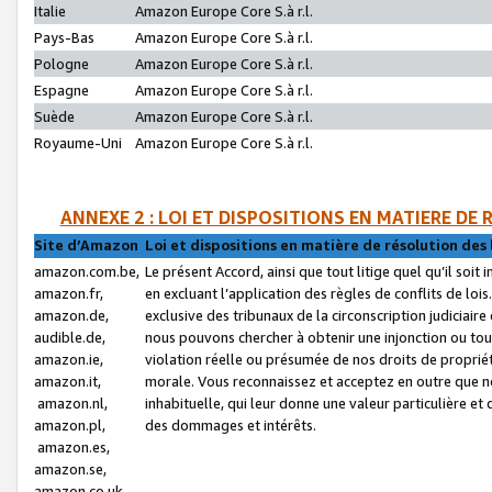
Italie
Amazon Europe Core S.à r.l.
Pays-Bas
Amazon Europe Core S.à r.l.
Pologne
Amazon Europe Core S.à r.l.
Espagne
Amazon Europe Core S.à r.l.
Suède
Amazon Europe Core S.à r.l.
Royaume-Uni
Amazon Europe Core S.à r.l.
ANNEXE 2 : LOI ET DISPOSITIONS EN MATIERE DE
Site d’Amazon
Loi et dispositions en matière de résolution des 
amazon.com.be,
Le présent Accord, ainsi que tout litige quel qu’il soi
amazon.fr,
en excluant l’application des règles de conflits de l
amazon.de,
exclusive des tribunaux de la circonscription judiciai
audible.de,
nous pouvons chercher à obtenir une injonction ou tou
amazon.ie,
violation réelle ou présumée de nos droits de proprié
amazon.it,
morale. Vous reconnaissez et acceptez en outre que n
amazon.nl,
inhabituelle, qui leur donne une valeur particulière 
amazon.pl,
des dommages et intérêts.
amazon.es,
amazon.se,
amazon.co.uk,