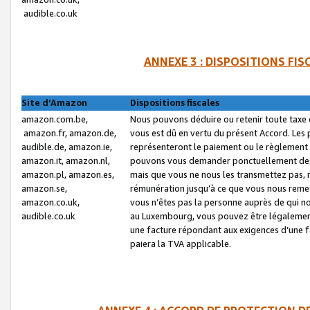
audible.co.uk
ANNEXE 3 : DISPOSITIONS FI
Site d’Amazon
Dispositions fiscales
amazon.com.be,
Nous pouvons déduire ou retenir toute taxe 
amazon.fr, amazon.de,
vous est dû en vertu du présent Accord. Les 
audible.de, amazon.ie,
représenteront le paiement ou le règlement 
amazon.it, amazon.nl,
pouvons vous demander ponctuellement des r
amazon.pl, amazon.es,
mais que vous ne nous les transmettez pas, n
amazon.se,
rémunération jusqu’à ce que vous nous reme
amazon.co.uk,
vous n’êtes pas la personne auprès de qui no
audible.co.uk
au Luxembourg, vous pouvez être légalement 
une facture répondant aux exigences d’une 
paiera la TVA applicable.