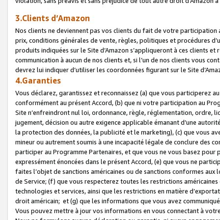
violation, sans préavis et sans préjudice de tout autre droit d’Amazo
3.Clients d’Amazon
Nos clients ne deviennent pas vos clients du fait de votre participati
prix, conditions générales de vente, règles, politiques et procédures d’u
produits indiquées sur le Site d’Amazon s’appliqueront à ces clients et
communication à aucun de nos clients et, si l’un de nos clients vous co
devrez lui indiquer d’utiliser les coordonnées figurant sur le Site d’Ama
4.Garanties
Vous déclarez, garantissez et reconnaissez (a) que vous participerez a
conformément au présent Accord, (b) que ni votre participation au Prog
Site n’enfreindront nul loi, ordonnance, règle, réglementation, ordre, li
jugement, décision ou autre exigence applicable émanant d’une autori
la protection des données, la publicité et le marketing), (c) que vous 
mineur ou autrement soumis à une incapacité légale de conclure des con
participer au Programme Partenaires, et que vous ne vous basez pour pr
expressément énoncées dans le présent Accord, (e) que vous ne particip
faites l’objet de sanctions américaines ou de sanctions conformes aux 
de Service; (f) que vous respecterez toutes les restrictions américaines
technologies et services, ainsi que les restrictions en matière d’exporta
droit américain; et (g) que les informations que vous avez communiqué
Vous pouvez mettre à jour vos informations en vous connectant à votre