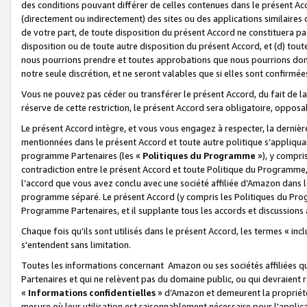
des conditions pouvant différer de celles contenues dans le présent Ac
(directement ou indirectement) des sites ou des applications similaires o
de votre part, de toute disposition du présent Accord ne constituera pa
disposition ou de toute autre disposition du présent Accord, et (d) tou
nous pourrions prendre et toutes approbations que nous pourrions donn
notre seule discrétion, et ne seront valables que si elles sont confirmée
Vous ne pouvez pas céder ou transférer le présent Accord, du fait de la 
réserve de cette restriction, le présent Accord sera obligatoire, opposab
Le présent Accord intègre, et vous vous engagez à respecter, la dernière 
mentionnées dans le présent Accord et toute autre politique s’appliqua
programme Partenaires (les «
Politiques du Programme
»), y compri
contradiction entre le présent Accord et toute Politique du Programme, 
l’accord que vous avez conclu avec une société affiliée d’Amazon dans 
programme séparé. Le présent Accord (y compris les Politiques du Progr
Programme Partenaires, et il supplante tous les accords et discussions 
Chaque fois qu’ils sont utilisés dans le présent Accord, les termes « in
s'entendent sans limitation.
Toutes les informations concernant Amazon ou ses sociétés affiliées 
Partenaires et qui ne relèvent pas du domaine public, ou qui devraient
«
Informations confidentielles
» d’Amazon et demeurent la propriété 
mesure où leur utilisation est raisonnablement nécessaire pour l'appli