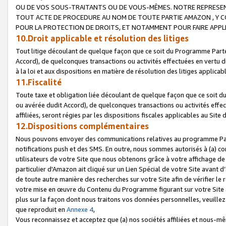
OU DE VOS SOUS-TRAITANTS OU DE VOUS-MÊMES. NOTRE REPRES
TOUT ACTE DE PROCEDURE AU NOM DE TOUTE PARTIE AMAZON , Y CO
POUR LA PROTECTION DE DROITS, ET NOTAMMENT POUR FAIRE APPL
10.Droit applicable et résolution des litiges
Tout litige découlant de quelque façon que ce soit du Programme Parte
Accord), de quelconques transactions ou activités effectuées en vertu d
à la loi et aux dispositions en matière de résolution des litiges applic
11.Fiscalité
Toute taxe et obligation liée découlant de quelque façon que ce soit 
ou avérée dudit Accord), de quelconques transactions ou activités effe
affiliées, seront régies par les dispositions fiscales applicables au Si
12.Dispositions complémentaires
Nous pouvons envoyer des communications relatives au programme Parten
notifications push et des SMS. En outre, nous sommes autorisés à (a) cont
utilisateurs de votre Site que nous obtenons grâce à votre affichage de
particulier d'Amazon ait cliqué sur un Lien Spécial de votre Site avant d
de toute autre manière des recherches sur votre Site afin de vérifier le re
votre mise en œuvre du Contenu du Programme figurant sur votre Site à
plus sur la façon dont nous traitons vos données personnelles, veuille
que reproduit en
Annexe 4
,
Vous reconnaissez et acceptez que (a) nos sociétés affiliées et nous-m