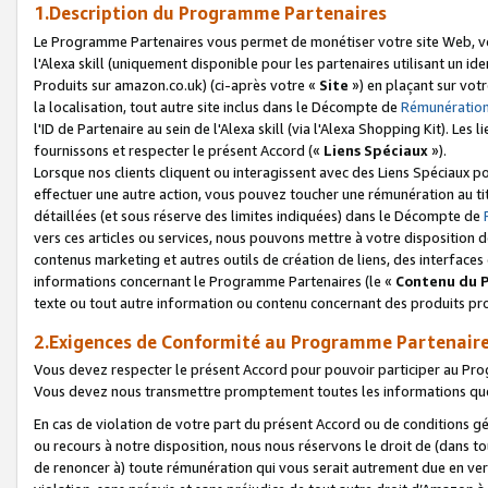
1.Description du Programme Partenaires
Le Programme Partenaires vous permet de monétiser votre site Web, vos 
l'Alexa skill (uniquement disponible pour les partenaires utilisant un 
Produits sur amazon.co.uk) (ci-après votre «
Site
») en plaçant sur votr
la localisation, tout autre site inclus dans le Décompte de
Rémunération
l'ID de Partenaire au sein de l'Alexa skill (via l'Alexa Shopping Kit). Le
fournissons et respecter le présent Accord («
Liens Spéciaux
»).
Lorsque nos clients cliquent ou interagissent avec des Liens Spéciaux p
effectuer une autre action, vous pouvez toucher une rémunération au ti
détaillées (et sous réserve des limites indiquées) dans le Décompte de
vers ces articles ou services, nous pouvons mettre à votre disposition d
contenus marketing et autres outils de création de liens, des interfaces
informations concernant le Programme Partenaires (le «
Contenu du 
texte ou tout autre information ou contenu concernant des produits prop
2.Exigences de Conformité au Programme Partenair
Vous devez respecter le présent Accord pour pouvoir participer au Pr
Vous devez nous transmettre promptement toutes les informations que
En cas de violation de votre part du présent Accord ou de conditions g
ou recours à notre disposition, nous nous réservons le droit de (dans 
de renoncer à) toute rémunération qui vous serait autrement due en ver