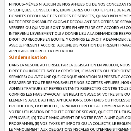
NI NOUS-MÊMES NI AUCUN DE NOS AFFILIES OU DE NOS CONCEDANT
SPECIFIQUES, CONSECUTIFS, EXEMPLAIRES OU TOUTE PERTE DE REVE
DONNEES DECOULANT DES OFFRES DE SERVICES, QUAND BIEN MEME N
NOTRE RESPONSABILITE GLOBALE DECOULANT DES OFFRES DE SERVI
VERSEES OU QUI VOUS SONT DUES EN VERTU DE CET ACCORD AU CO
INTERVENU L’EVENEMENT QUI A DONNE LIEU A LA DEMANDE DE RESP
DROIT OU RECOURS EN EQUITE, Y COMPRIS LE DROIT A DEMANDER l'
AVEC LE PRESENT ACCORD. AUCUNE DISPOSITION DU PRESENT PARAG
APPLICABLE INTERDIT LA LIMITATION.
9.Indemnisation
DANS LA MESURE AUTORISEE PAR LA LEGISLATION EN VIGUEUR, NO
DIRECT OU INDIRECT AVEC LA CREATION, LE MAINTIEN OU L’EXPLOIT
SERVICES) OU AVEC UNE QUELCONQUE VIOLATION DU PRESENT ACCO
DEGAGER DE TOUTE RESPONSABILITE NOS SOCIETES AFFILIEES, NOS 
ADMINISTRATEURS ET REPRESENTANTS RESPECTIFS CONTRE TOUS D
COMPRIS LES FRAIS D’AVOCAT) EN RELATION AVEC (A) VOTRE SITE O
ELEMENTS AVEC D’AUTRES APPLICATIONS, CONTENUS OU PROCESSUS, (
PRODUCTION, LA PUBLICITE, LA PROMOTION OU LA COMMERCIALISAT
VOTRE UTILISATION DE TOUTE OFFRE DE SERVICE, QUE CETTE UTILI
APPLICABLE, (D) TOUT MANQUEMENT DE VOTRE PART A UNE QUELCO
PROGRAMME), (E) VOS TAXES ET IMPOTS OU LA COLLECTE, LE REGLE
LE MANQUEMENT AUX OBLIGATIONS FISCALES OU D’ENREGISTREMENT 