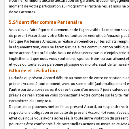
Nous ne formulons aucune déclaration ou garantie, ni aucun engagemen
moment de votre participation au Programme Partenaires, et nous ne p
de vos attentes.
5.S’identifier comme Partenaire
Vous devez faire figurer clairement et de façon visible la mention sui
du présent Accord, sur votre Site ou tout autre endroit où Amazon peut vo
tant que Partenaire Amazon, je réalise un bénéfice sur les achats remplis
la réglementation, vous ne ferez aucune autre communication publique
notre accord écrit préalable. Vous ne dénaturerez pas ni n’enjoliverez 
implicitement que nous vous soutenons, sponsorisons ou parrainons) et v
et vous ou toute autre personne physique ou morale, sauf de la manièr
6.Durée et résiliation
La durée du présent Accord débute au moment de votre inscription ou de
présent Accord à tout moment, avec ou sans motif (automatiquement et sa
l’autre partie un préavis écrit de résiliation d’au moins 7 jours calenda
préavis de résiliation en vous connectant à votre compte sur le Site Par
Paramètres du Compte ».
De plus, nous pouvons mettre fin au présent Accord, ou suspendre votre 
respecté une obligation essentielle du présent Accord; (b) vous n’avez p
effet que nous vous avons adressée, à toute autre violation du présen
pourrions être confrontés à de potentielles actions ou mises en œuvre 