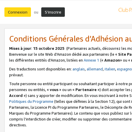
Connexion
S’inscrire
ou
Conditions Générales d’Adhésion 
Mises à jour
:
15 octobre 2025
(Partenaires actuels, découvrez les m
Bienvenue sur le site Web d’Amazon dédié aux partenaires (le «
Site P
les différentes entités d’Amazon, listées en
Annexe 1
(«
Amazon
» ou «
Des traductions sont disponibles en:
anglais
,
allemand
,
italien
,
espagno
prévaut.
Toute personne ou entité participant ou souhaitant participer à notre 
personnes ou entités, «
vous
» ou un «
Partenaire
») doit accepter le
Accord
») sans y apporter de modification. En vous inscrivant à notre Si
Politiques du Programme
(telles que définies à la Section 12), qui so
Partenaires, la Licence PI du Programme Partenaires, le Décompte de 
Marques du Programme Partenaires). Le contenu que vous publiez sur l
compris l'interdiction de créer, modifier ou supprimer des commentaires
directives.