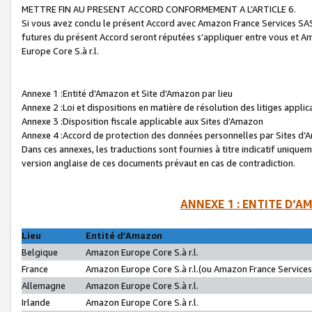
METTRE FIN AU PRESENT ACCORD CONFORMEMENT A L’ARTICLE 6.
Si vous avez conclu le présent Accord avec Amazon France Services SAS 
futures du présent Accord seront réputées s’appliquer entre vous et 
Europe Core S.à r.l.
Annexe 1 :Entité d’Amazon et Site d’Amazon par lieu
Annexe 2 :Loi et dispositions en matière de résolution des litiges appli
Annexe 3 :Disposition fiscale applicable aux Sites d’Amazon
Annexe 4 :Accord de protection des données personnelles par Sites d
Dans ces annexes, les traductions sont fournies à titre indicatif uniquem
version anglaise de ces documents prévaut en cas de contradiction.
ANNEXE 1 : ENTITE D’A
Lieu
Entité d’Amazon
Belgique
Amazon Europe Core S.à r.l.
France
Amazon Europe Core S.à r.l.(ou Amazon France Services 
Allemagne
Amazon Europe Core S.à r.l.
Irlande
Amazon Europe Core S.à r.l.