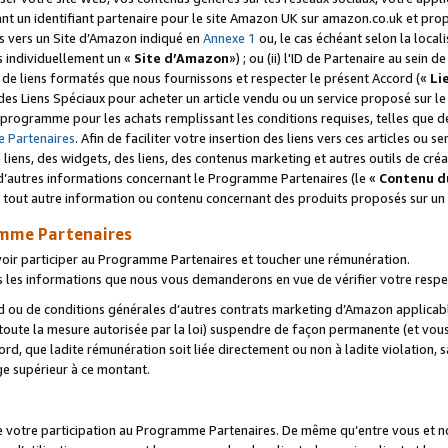
ant un identifiant partenaire pour le site Amazon UK sur amazon.co.uk et pro
ens vers un Site d’Amazon indiqué en
Annexe 1
ou, le cas échéant selon la local
s individuellement un «
Site d’Amazon
») ; ou (ii) l'ID de Partenaire au sein de
 de liens formatés que nous fournissons et respecter le présent Accord («
Li
 des Liens Spéciaux pour acheter un article vendu ou un service proposé sur l
rogramme pour les achats remplissant les conditions requises, telles que dét
 Partenaires
. Afin de faciliter votre insertion des liens vers ces articles ou
liens, des widgets, des liens, des contenus marketing et autres outils de cré
ue d’autres informations concernant le Programme Partenaires (le «
Contenu d
 tout autre information ou contenu concernant des produits proposés sur un s
amme Partenaires
oir participer au Programme Partenaires et toucher une rémunération.
les informations que nous vous demanderons en vue de vérifier votre respe
d ou de conditions générales d’autres contrats marketing d’Amazon applicable
 toute la mesure autorisée par la loi) suspendre de façon permanente (et vou
d, que ladite rémunération soit liée directement ou non à ladite violation, s
e supérieur à ce montant.
de votre participation au Programme Partenaires. De même qu’entre vous et nou