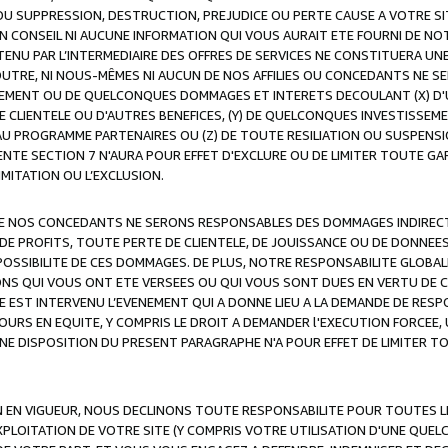
OU SUPPRESSION, DESTRUCTION, PREJUDICE OU PERTE CAUSE A VOTRE SI
 CONSEIL NI AUCUNE INFORMATION QUI VOUS AURAIT ETE FOURNI DE N
ENU PAR L’INTERMEDIAIRE DES OFFRES DE SERVICES NE CONSTITUERA U
OUTRE, NI NOUS-MÊMES NI AUCUN DE NOS AFFILIES OU CONCEDANTS NE
MENT OU DE QUELCONQUES DOMMAGES ET INTERETS DECOULANT (X) D'
DE CLIENTELE OU D'AUTRES BENEFICES, (Y) DE QUELCONQUES INVESTISS
 AU PROGRAMME PARTENAIRES OU (Z) DE TOUTE RESILIATION OU SUSPENS
ENTE SECTION 7 N'AURA POUR EFFET D'EXCLURE OU DE LIMITER TOUTE G
IMITATION OU L’EXCLUSION.
 DE NOS CONCEDANTS NE SERONS RESPONSABLES DES DOMMAGES INDIRECTS
DE PROFITS, TOUTE PERTE DE CLIENTELE, DE JOUISSANCE OU DE DONNEE
POSSIBILITE DE CES DOMMAGES. DE PLUS, NOTRE RESPONSABILITE GLOBA
ONS QUI VOUS ONT ETE VERSEES OU QUI VOUS SONT DUES EN VERTU DE
 EST INTERVENU L’EVENEMENT QUI A DONNE LIEU A LA DEMANDE DE RESP
OURS EN EQUITE, Y COMPRIS LE DROIT A DEMANDER l'EXECUTION FORCEE
UNE DISPOSITION DU PRESENT PARAGRAPHE N'A POUR EFFET DE LIMITER T
ON EN VIGUEUR, NOUS DECLINONS TOUTE RESPONSABILITE POUR TOUTES 
’EXPLOITATION DE VOTRE SITE (Y COMPRIS VOTRE UTILISATION D'UNE QUE