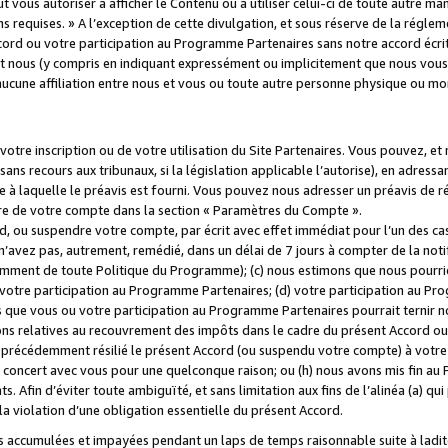
 vous autoriser à afficher le Contenu ou à utiliser celui-ci de toute autre man
ns requises. » A l’exception de cette divulgation, et sous réserve de la régle
rd ou votre participation au Programme Partenaires sans notre accord écrit
s et nous (y compris en indiquant expressément ou implicitement que nous vou
d'aucune affiliation entre nous et vous ou toute autre personne physique ou m
tre inscription ou de votre utilisation du Site Partenaires. Vous pouvez, et
 recours aux tribunaux, si la législation applicable l’autorise), en adressant 
e à laquelle le préavis est fourni. Vous pouvez nous adresser un préavis de r
ture de votre compte dans la section « Paramètres du Compte ».
, ou suspendre votre compte, par écrit avec effet immédiat pour l’un des cas
 n’avez pas, autrement, remédié, dans un délai de 7 jours à compter de la noti
tamment de toute Politique du Programme); (c) nous estimons que nous pourrio
votre participation au Programme Partenaires; (d) votre participation au Pro
ns que vous ou votre participation au Programme Partenaires pourrait ternir 
ons relatives au recouvrement des impôts dans le cadre du présent Accord ou 
s précédemment résilié le présent Accord (ou suspendu votre compte) à votre
de concert avec vous pour une quelconque raison; ou (h) nous avons mis fin a
. Afin d’éviter toute ambiguïté, et sans limitation aux fins de l’alinéa (a) qui
violation d’une obligation essentielle du présent Accord.
accumulées et impayées pendant un laps de temps raisonnable suite à ladite