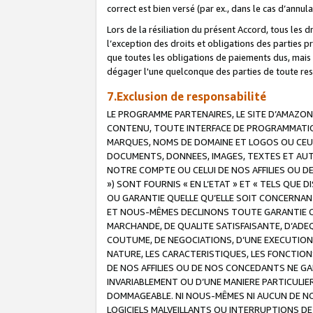
correct est bien versé (par ex., dans le cas d’annul
Lors de la résiliation du présent Accord, tous les 
l’exception des droits et obligations des parties p
que toutes les obligations de paiements dus, mais no
dégager l'une quelconque des parties de toute resp
7.Exclusion de responsabilité
LE PROGRAMME PARTENAIRES, LE SITE D’AMAZON
CONTENU, TOUTE INTERFACE DE PROGRAMMATION
MARQUES, NOMS DE DOMAINE ET LOGOS OU CEUX 
DOCUMENTS, DONNEES, IMAGES, TEXTES ET AUT
NOTRE COMPTE OU CELUI DE NOS AFFILIES OU 
») SONT FOURNIS « EN L’ETAT » ET « TELS QU
OU GARANTIE QUELLE QU’ELLE SOIT CONCERNANT 
ET NOUS-MÊMES DECLINONS TOUTE GARANTIE CON
MARCHANDE, DE QUALITE SATISFAISANTE, D’ADE
COUTUME, DE NEGOCIATIONS, D’UNE EXECUTION
NATURE, LES CARACTERISTIQUES, LES FONCTION
DE NOS AFFILIES OU DE NOS CONCEDANTS NE G
INVARIABLEMENT OU D’UNE MANIERE PARTICULI
DOMMAGEABLE. NI NOUS-MÊMES NI AUCUN DE NO
LOGICIELS MALVEILLANTS OU INTERRUPTIONS D