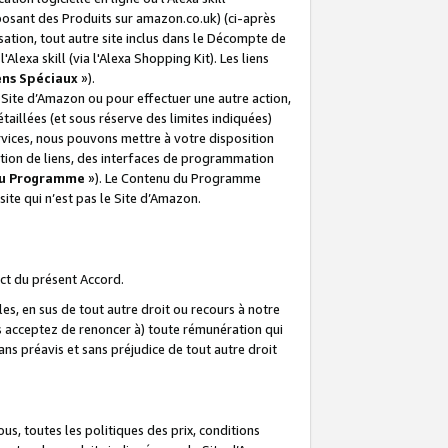
posant des Produits sur amazon.co.uk) (ci-après
isation, tout autre site inclus dans le Décompte de
 l'Alexa skill (via l'Alexa Shopping Kit). Les liens
ens Spéciaux
»).
e Site d’Amazon ou pour effectuer une autre action,
aillées (et sous réserve des limites indiquées)
 services, nous pouvons mettre à votre disposition
ation de liens, des interfaces de programmation
u Programme
»). Le Contenu du Programme
ite qui n’est pas le Site d’Amazon.
ct du présent Accord.
s, en sus de tout autre droit ou recours à notre
s acceptez de renoncer à) toute rémunération qui
ans préavis et sans préjudice de tout autre droit
s, toutes les politiques des prix, conditions