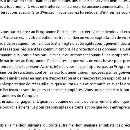
s d’utilisation concernant les commandes des clients, le service client et les
es à tout moment. Vous ne traiterez ni n'adresserez aucune communication à au
teractions avec un Site d’Amazon, vous devrez lui indiquer d’utiliser les coo
e vous participerez au Programme Partenaires et créerez, maintiendrez et ex
 Partenaires, ni votre création, votre maintien ou votre exploitation de votre
 code de pratiques, norme industrielle, règle d’autorégulation, jugement, déc
s règles régissant les communications, la protection des données, la public
amment, que vous n’êtes pas un mineur ou autrement soumis à une incapacité l
de participer au Programme Partenaires, et que vous ne vous basez pour pren
oncées dans le présent Accord, (e) que vous ne participerez pas au Programme
icaines ou de sanctions conformes aux lois américaines imposées par les gouv
ctions américaines en matière d’exportation et de réexportation applicables aux
e réexportation édictées ailleurs qu’aux Etats-Unis et compatibles avec le dr
artenaires sont toujours exactes et complètes. Vous pouvez mettre à jour 
 Paramètres du Compte ».
, ni aucun engagement, quant au volume du trafic ou de la rémunération qu
e pouvons être tenus pour responsables de toute action que vous entreprend
sible la mention suivante, ou toute autre mention similaire en substance pré