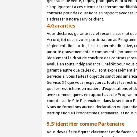
générales de vente, règles, politiques et procédure
s’appliqueront à ces clients et resteront modifiabl
contacte pour des questions en rapport avec ses in
s’adresser à notre service client.
4.Garanties
Vous déclarez, garantissez et reconnaissez (a) qu
Accord, (b) que ni votre participation au Programme
réglementation, ordre, licence, permis, directive,
autorité gouvernementale compétente (notamment le
légalement le droit de conclure des contrats (not
évalué en toute indépendance l’intérêt pour vous 
garantie autre que celles qui sont expressément én
Services si vous faites l’objet de sanctions amér
Service; (f) que vous respecterez toutes les restri
que les restrictions en matière d’exportations et d
avez communiquées en rapport avec le Programme P
compte sur le Site Partenaires, dans la section «
Nous ne formulons aucune déclaration ou garantie
participation au Programme Partenaires, et nous n
5.S’identifier comme Partenaire
Vous devez faire figurer clairement et de façon vi