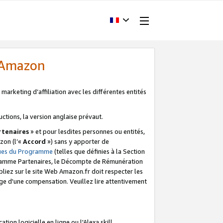
d'Amazon
marketing d’affiliation avec les différentes entités
uctions, la version anglaise prévaut.
tenaires
» et pour lesdites personnes ou entités,
zon (l’«
Accord
») sans y apporter de
ques du Programme
(telles que définies à la Section
ogramme Partenaires, le Décompte de Rémunération
iez sur le site Web Amazon.fr doit respecter les
ge d'une compensation. Veuillez lire attentivement
on logicielle en ligne ou l'Alexa skill