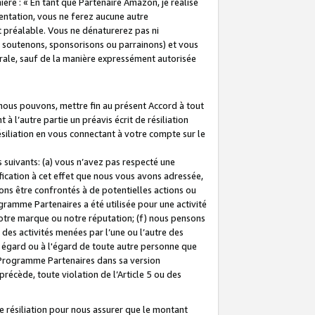
ière : « En tant que Partenaire Amazon, je réalise
mentation, vous ne ferez aucune autre
 préalable. Vous ne dénaturerez pas ni
s soutenons, sponsorisons ou parrainons) et vous
orale, sauf de la manière expressément autorisée
 nous pouvons, mettre fin au présent Accord à tout
à l’autre partie un préavis écrit de résiliation
ésiliation en vous connectant à votre compte sur le
 suivants: (a) vous n’avez pas respecté une
fication à cet effet que nous vous avons adressée,
ns être confrontés à de potentielles actions ou
gramme Partenaires a été utilisée pour une activité
notre marque ou notre réputation; (f) nous pensons
des activités menées par l’une ou l’autre des
 égard ou à l'égard de toute autre personne que
u Programme Partenaires dans sa version
 précède, toute violation de l’Article 5 ou des
 résiliation pour nous assurer que le montant