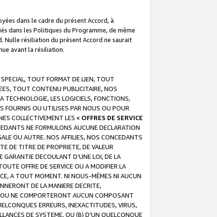
troyées dans le cadre du présent Accord, à
écifiés dans les Politiques du Programme, de même
. Nulle résiliation du présent Accord ne saurait
e avant la résiliation.
 SPECIAL, TOUT FORMAT DE LIEN, TOUT
EES, TOUT CONTENU PUBLICITAIRE, NOS
A TECHNOLOGIE, LES LOGICIELS, FONCTIONS,
S FOURNIS OU UTILISES PAR NOUS OU POUR
NES COLLECTIVEMENT LES «
OFFRES DE SERVICE
 CONCEDANTS NE FORMULONS AUCUNE DECLARATION
EGALE OU AUTRE. NOS AFFILIES, NOS CONCEDANTS
E DE TITRE DE PROPRIETE, DE VALEUR
 GARANTIE DECOULANT D’UNE LOI, DE LA
UTE OFFRE DE SERVICE OU A MODIFIER LA
VICE, A TOUT MOMENT. NI NOUS-MÊMES NI AUCUN
NNERONT DE LA MANIERE DECRITE,
REUR OU NE COMPORTERONT AUCUN COMPOSANT
ELCONQUES ERREURS, INEXACTITUDES, VIRUS,
LLANCES DE SYSTEME, OU (B) D'UN QUELCONQUE