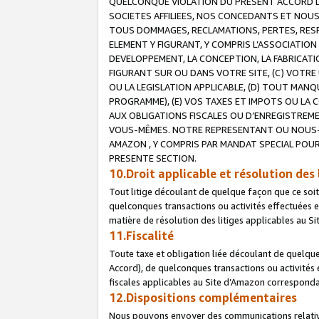
QUELCONQUE VIOLATION DU PRESENT ACCORD DE
SOCIETES AFFILIEES, NOS CONCEDANTS ET NOUS
TOUS DOMMAGES, RECLAMATIONS, PERTES, RESPO
ELEMENT Y FIGURANT, Y COMPRIS L’ASSOCIATION
DEVELOPPEMENT, LA CONCEPTION, LA FABRICATI
FIGURANT SUR OU DANS VOTRE SITE, (C) VOTRE 
OU LA LEGISLATION APPLICABLE, (D) TOUT MA
PROGRAMME), (E) VOS TAXES ET IMPOTS OU LA 
AUX OBLIGATIONS FISCALES OU D’ENREGISTREME
VOUS-MÊMES. NOTRE REPRESENTANT OU NOUS-
AMAZON , Y COMPRIS PAR MANDAT SPECIAL POUR
PRESENTE SECTION.
10.Droit applicable et résolution des 
Tout litige découlant de quelque façon que ce soi
quelconques transactions ou activités effectuées en
matière de résolution des litiges applicables au S
11.Fiscalité
Toute taxe et obligation liée découlant de quelqu
Accord), de quelconques transactions ou activités e
fiscales applicables au Site d’Amazon corresponda
12.Dispositions complémentaires
Nous pouvons envoyer des communications relatives