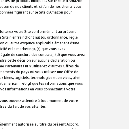
 ventes de produits indiquées sur le Site d’Amazon
cun de nos clients et, si l’un de nos clients vous
rdonnées figurant sur le Site d’Amazon pour
ploiterez votre Site conformément au présent
 Site n’enfreindront nul loi, ordonnance, règle,
ision ou autre exigence applicable émanant d’une
ité et le marketing), (c) que vous avez
égale de conclure des contrats), (d) que vous avez
dre cette décision sur aucune déclaration ou
 Partenaires ni n’utiliserez d’autres Offres de
ernements du pays où vous utilisez une Offre de
 biens, logiciels, technologies et services, ainsi
oit américain; et (g) que les informations que vous
vos informations en vous connectant à votre
e vous pouvez attendre à tout moment de votre
rez du fait de vos attentes.
cédemment autorisée au titre du présent Accord,