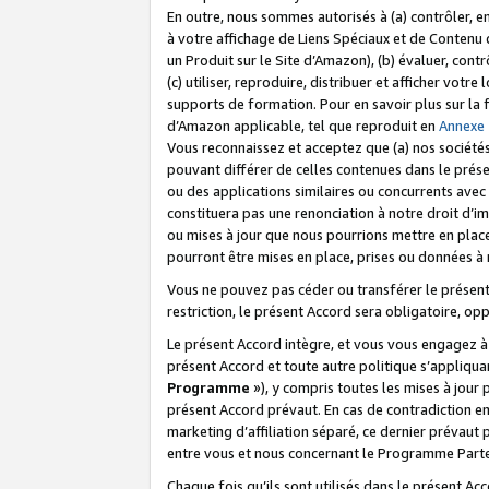
En outre, nous sommes autorisés à (a) contrôler, en
à votre affichage de Liens Spéciaux et de Contenu d
un Produit sur le Site d’Amazon), (b) évaluer, contr
(c) utiliser, reproduire, distribuer et afficher vo
supports de formation. Pour en savoir plus sur la
d’Amazon applicable, tel que reproduit en
Annexe
Vous reconnaissez et acceptez que (a) nos sociétés
pouvant différer de celles contenues dans le prése
ou des applications similaires ou concurrents avec 
constituera pas une renonciation à notre droit d’im
ou mises à jour que nous pourrions mettre en pla
pourront être mises en place, prises ou données à n
Vous ne pouvez pas céder ou transférer le présent 
restriction, le présent Accord sera obligatoire, op
Le présent Accord intègre, et vous vous engagez à r
présent Accord et toute autre politique s’appliqu
Programme
»), y compris toutes les mises à jour
présent Accord prévaut. En cas de contradiction e
marketing d’affiliation séparé, ce dernier prévaut
entre vous et nous concernant le Programme Partena
Chaque fois qu’ils sont utilisés dans le présent Ac