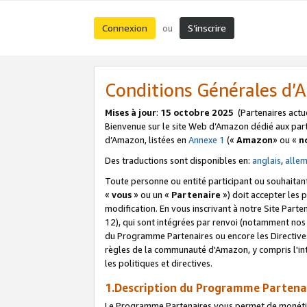
Connexion
S’inscrire
ou
Conditions Générales d
Mises à jour
:
15 octobre 2025
(Partenaires actu
Bienvenue sur le site Web d’Amazon dédié aux part
d’Amazon, listées en
Annexe 1
(«
Amazon
» ou «
n
Des traductions sont disponibles en:
anglais
,
alle
Toute personne ou entité participant ou souhaitan
«
vous
» ou un «
Partenaire
») doit accepter les
modification. En vous inscrivant à notre Site Parte
12), qui sont intégrées par renvoi (notamment no
du Programme Partenaires ou encore les Directive
règles de la communauté d'Amazon, y compris l'int
les politiques et directives.
1.Description du Programme Partena
Le Programme Partenaires vous permet de monétiser 