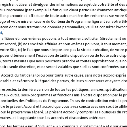
registrer, utiliser et divulguer des informations au sujet de votre Site et des
u Programme (par exemple, le fait qu’un client particulier d'Amazon ait cliqu
ôler, parcourir et effectuer de toute autre manière des recherches sur votre Si
tre logo et votre mise en œuvre du Contenu du Programme figurant sur votre Si
 façon dont nous traitons vos données personnelles, veuillez consulter l’Acc
 4
,
 affiliées et nous-mêmes pouvons, à tout moment, solliciter (directement ou 
nt Accord, (b) nos sociétés affiliées et nous-mêmes pouvons, à tout moment, 
votre Site, (c) le fait que nous n’imposions pas la stricte exécution, de votre
poser ultérieurement l’exécution de ladite disposition ou de toute autre disp
ce, toutes mesures que nous pourrions prendre et toutes approbations que n
otre seule discrétion, et ne seront valables que si elles sont confirmées par 
Accord, du fait de la loi ou pour toute autre cause, sans notre accord exprès 
posable et exécutoire à l’égard des parties, de leurs successeurs et ayants dro
especter, la dernière version de toutes les politiques, annexes, spécification
ant aux outils, sous-programmes et fonctions mis à votre disposition par le 
 ponctuelles des Politiques du Programme. En cas de contradiction entre le p
ntre le présent Accord et l’accord que vous avez conclu avec une société aff
 pour le programme séparé. Le présent Accord (y compris les Politiques du Pr
ires, et il supplante tous les accords et discussions antérieurs.
cord, les termes « inclut/incluent », « y compris », « notamment » et « par e