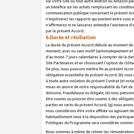
sur votre Site ou tout autre endroit où Amazon peut
un bénéfice sur les achats remplissant les conditio
communication publique concernant le présent Acco
n’enjoliverez les rapports qui existent entre vou
n’affirmerez ni ne laisserez entendre l'existence 
par le présent Accord.
6.Durée et résiliation
La durée du présent Accord débute au moment de vo
moment, avec ou sans motif (automatiquement et sans
d’au moins 7 jours calendaires à compter de la dat
Site Partenaires et en choisissant l’option de clô
De plus, nous pouvons mettre fin au présent Accord
obligation essentielle du présent Accord; (b) vous
à toute autre violation du présent Contrat (et no
mises en œuvre de notre responsabilité du fait de 
dolosive, frauduleuse ou illégale; (e) nous penso
être soumis ou pouvoir être soumis à des obligati
parties en vertu du présent Accord; (g) nous avon
nous considérons être votre affiliée ou agissant 
habituellement mise à la disposition des participants
Politiques du Programme sera considérée comme la 
Nous sommes à même de retenir les rémunérations 