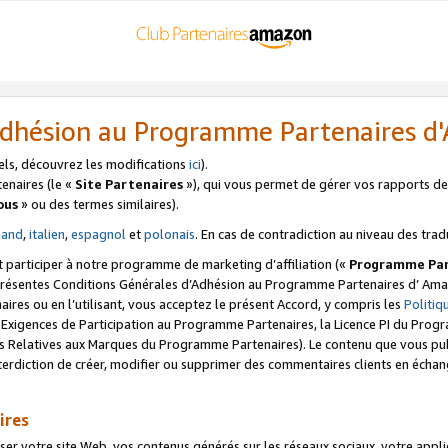
’Adhésion au Programme Partenaires 
els, découvrez les modifications
ici
).
enaires (le «
Site Partenaires
»), qui vous permet de gérer vos rapports de 
ous
» ou des termes similaires).
mand
,
italien
,
espagnol
et
polonais
. En cas de contradiction au niveau des trad
t participer à notre programme de marketing d’affiliation («
Programme Par
 présentes Conditions Générales d’Adhésion au Programme Partenaires d’ Ama
naires ou en l’utilisant, vous acceptez le présent Accord, y compris les
Politi
s Exigences de Participation au Programme Partenaires, la Licence PI du Pr
s Relatives aux Marques du Programme Partenaires). Le contenu que vous publ
erdiction de créer, modifier ou supprimer des commentaires clients en échan
ires
votre site Web, vos contenus générés sur les réseaux sociaux, votre applicati