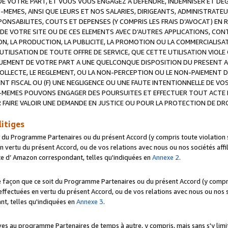
 VOTRE PART, ET VOUS VOUS ENGAGEZ A DEFENDRE, INDEMNISER ET DE
-MEMES, AINSI QUE LEURS ET NOS SALARIES, DIRIGEANTS, ADMINISTRAT
NSABILITES, COUTS ET DEPENSES (Y COMPRIS LES FRAIS D’AVOCAT) EN R
 DE VOTRE SITE OU DE CES ELEMENTS AVEC D’AUTRES APPLICATIONS, CONT
ON, LA PRODUCTION, LA PUBLICITE, LA PROMOTION OU LA COMMERCIALIS
UTILISATION DE TOUTE OFFRE DE SERVICE, QUE CETTE UTILISATION VIOL
NQUEMENT DE VOTRE PART A UNE QUELCONQUE DISPOSITION DU PRESENT 
COLLECTE, LE REGLEMENT, OU LA NON-PERCEPTION OU LE NON-PAIEMENT 
NT FISCAL OU (F) UNE NEGLIGENCE OU UNE FAUTE INTENTIONNELLE DE V
MEMES POUVONS ENGAGER DES POURSUITES ET EFFECTUER TOUT ACTE 
 FAIRE VALOIR UNE DEMANDE EN JUSTICE OU POUR LA PROTECTION DE DR
litiges
t du Programme Partenaires ou du présent Accord (y compris toute violation
 vertu du présent Accord, ou de vos relations avec nous ou nos sociétés affili
ite d’ Amazon correspondant, telles qu'indiquées en
Annexe 2
.
e façon que ce soit du Programme Partenaires ou du présent Accord (y compr
ffectuées en vertu du présent Accord, ou de vos relations avec nous ou nos soc
nt, telles qu'indiquées en
Annexe 3
.
 au programme Partenaires de temps à autre, y compris, mais sans s'y limite