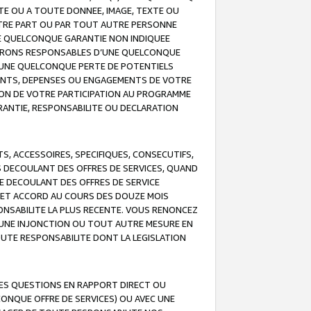
TE OU A TOUTE DONNEE, IMAGE, TEXTE OU
OTRE PART OU PAR TOUT AUTRE PERSONNE
NE QUELCONQUE GARANTIE NON INDIQUEE
 SERONS RESPONSABLES D’UNE QUELCONQUE
UNE QUELCONQUE PERTE DE POTENTIELS
EMENTS, DEPENSES OU ENGAGEMENTS DE VOTRE
ION DE VOTRE PARTICIPATION AU PROGRAMME
ARANTIE, RESPONSABILITE OU DECLARATION
, ACCESSOIRES, SPECIFIQUES, CONSECUTIFS,
S DECOULANT DES OFFRES DE SERVICES, QUAND
LE DECOULANT DES OFFRES DE SERVICE
 CET ACCORD AU COURS DES DOUZE MOIS
ONSABILITE LA PLUS RECENTE. VOUS RENONCEZ
, UNE INJONCTION OU TOUT AUTRE MESURE EN
OUTE RESPONSABILITE DONT LA LEGISLATION
LES QUESTIONS EN RAPPORT DIRECT OU
LCONQUE OFFRE DE SERVICES) OU AVEC UNE