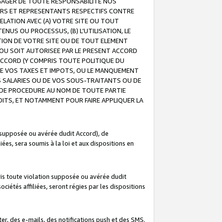
GAGER DE TOUTE RESPONSABILITE NOS
EURS ET REPRESENTANTS RESPECTIFS CONTRE
ELATION AVEC (A) VOTRE SITE OU TOUT
ENUS OU PROCESSUS, (B) L’UTILISATION, LE
ATION DE VOTRE SITE OU DE TOUT ELEMENT
E OU SOIT AUTORISEE PAR LE PRESENT ACCORD
ACCORD (Y COMPRIS TOUTE POLITIQUE DU
DE VOS TAXES ET IMPOTS, OU LE MANQUEMENT
OS SALARIES OU DE VOS SOUS-TRAITANTS OU DE
DE PROCEDURE AU NOM DE TOUTE PARTIE
OITS, ET NOTAMMENT POUR FAIRE APPLIQUER LA
 supposée ou avérée dudit Accord), de
ées, sera soumis à la loi et aux dispositions en
is toute violation supposée ou avérée dudit
iétés affiliées, seront régies par les dispositions
r, des e-mails, des notifications push et des SMS.