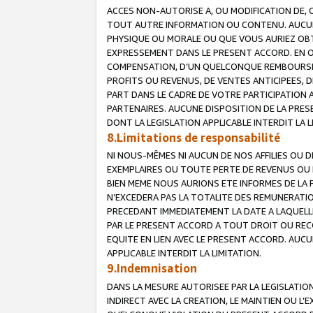
ACCES NON-AUTORISE A, OU MODIFICATION DE, 
TOUT AUTRE INFORMATION OU CONTENU. AUCUN
PHYSIQUE OU MORALE OU QUE VOUS AURIEZ OBT
EXPRESSEMENT DANS LE PRESENT ACCORD. EN 
COMPENSATION, D’UN QUELCONQUE REMBOURSE
PROFITS OU REVENUS, DE VENTES ANTICIPEES, 
PART DANS LE CADRE DE VOTRE PARTICIPATION
PARTENAIRES. AUCUNE DISPOSITION DE LA PRES
DONT LA LEGISLATION APPLICABLE INTERDIT LA L
8.Limitations de responsabilité
NI NOUS-MÊMES NI AUCUN DE NOS AFFILIES OU
EXEMPLAIRES OU TOUTE PERTE DE REVENUS OU 
BIEN MEME NOUS AURIONS ETE INFORMES DE LA 
N’EXCEDERA PAS LA TOTALITE DES REMUNERATI
PRECEDANT IMMEDIATEMENT LA DATE A LAQUELLE
PAR LE PRESENT ACCORD A TOUT DROIT OU REC
EQUITE EN LIEN AVEC LE PRESENT ACCORD. AUC
APPLICABLE INTERDIT LA LIMITATION.
9.Indemnisation
DANS LA MESURE AUTORISEE PAR LA LEGISLATI
INDIRECT AVEC LA CREATION, LE MAINTIEN OU L