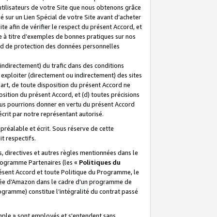
 utilisateurs de votre Site que nous obtenons grâce
é sur un Lien Spécial de votre Site avant d’acheter
te afin de vérifier le respect du présent Accord, et
te à titre d’exemples de bonnes pratiques sur nos
ord de protection des données personnelles
indirectement) du trafic dans des conditions
exploiter (directement ou indirectement) des sites
 part, de toute disposition du présent Accord ne
osition du présent Accord, et (d) toutes précisions
ous pourrions donner en vertu du présent Accord
écrit par notre représentant autorisé.
préalable et écrit. Sous réserve de cette
it respectifs.
s, directives et autres règles mentionnées dans le
programme Partenaires (les «
Politiques du
résent Accord et toute Politique du Programme, le
iliée d’Amazon dans le cadre d’un programme de
ogramme) constitue l’intégralité du contrat passé
xemple » sont employés et s'entendent sans