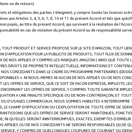
ations ou de retours).
droits et obligations des parties s’éteignent, y compris toutes les licences oc
révus aux Articles 3, 4, 5, 6, 7, 8, 10 et 11 du présent Accord et tels que sp
n payés, au titre du présent Accord, qui survivent à la résiliation de l’Accord
onsabilité en cas de violation du présent Accord ou de responsabilité survenu
, TOUT PRODUIT ET SERVICE PROPOSE SUR LE SITE D’AMAZON, TOUT LIEN
 D'APPLICATION POUR LA PUBLICITE DE PRODUITS, TOUT FLUX DE DONN
DE NOS AFFILIES (Y COMPRIS LES MARQUES AMAZON ) AINSI QUE TOUTE L
RES DROITS DE PROPRIETE INTELLECTUELLE, INFORMATIONS ET CONTENU
DE NOS CONCEDANTS DANS LE CADRE DU PROGRAMME PARTENAIRES (DESIG
E DISPONIBLES ». NI NOUS-MEMES NI AUCUN DE NOS AFFILIES OU DE NOS
LES OFFRES DE SERVICE, QUE CE SOIT DE FACON EXPRESSE, IMPLICITE, L
CERNANT LES OFFRES DE SERVICE, Y COMPRIS TOUTE GARANTIE IMPLICIT
QUATION A UNE FINALITE SPECIFIQUE OU DE NON-CONTREFAÇON, ET TOUTE
 OU D’USAGES COMMERCIAUX. NOUS SOMMES HABILITES A INTERROMPRE TO
S, LE CHAMP D’APPLICATION OU L’EXPLOITATION DE TOUTE OFFRE DE SER
ARANTISSONS QUE LES OFFRES DE SERVICE SERONT MAINTENUES, FONCTIO
ERE, NI QU’ELLES SERONT ININTERROMPUES, EXACTES, EXEMPTES D’ER
S AFFILIES OU DE NOS CONCEDANTS NE SERONS RESPONSABLES (A) DE QU
E SERVICE, Y COMPRIS DE QUELCONQUES COUPURES DE COURANT OU DEFAI