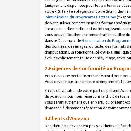
(uniquement disponible pour les partenaires utilis
votre «
Site
») en plaçant sur votre Site (i) des li
Rémunération du Programme Partenaires
(ci-aprè
doivent utiliser correctement les formats spéciaux
Lorsque nos clients cliquent ou interagissent avec
vous pouvez toucher une rémunération au titre du p
dans le Décompte de
Rémunération du Programme
des données, des images, du texte, des formats de 
d’applications, la fonctionnalité d'Alexa, ainsi q
exclut explicitement toute donnée, image, texte ou
2.Exigences de Conformité au Progr
Vous devez respecter le présent Accord pour pouv
Vous devez nous transmettre promptement toutes 
En cas de violation de votre part du présent Accor
disposition, nous nous réservons le droit de (dans
vous serait autrement due en vertu du présent Accor
d’Amazon à demander réparation de tout dommag
3.Clients d’Amazon
Nos clients ne deviennent pas vos clients du fait 