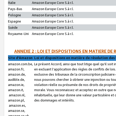
Italie
Amazon Europe Core S.à r.l.
Pays-Bas
Amazon Europe Core S.à r.l.
Pologne
Amazon Europe Core S.à r.l.
Espagne
Amazon Europe Core S.à r.l.
Suède
Amazon Europe Core S.à r.l.
Royaume-Uni
Amazon Europe Core S.à r.l.
ANNEXE 2 : LOI ET DISPOSITIONS EN MATIERE DE
Site d’Amazon
Loi et dispositions en matière de résolution des 
amazon.com.be,
Le présent Accord, ainsi que tout litige quel qu’il soi
amazon.fr,
en excluant l’application des règles de conflits de l
amazon.de,
exclusive des tribunaux de la circonscription judiciai
audible.de,
nous pouvons chercher à obtenir une injonction ou tou
amazon.ie,
violation réelle ou présumée de nos droits de proprié
amazon.it,
morale. Vous reconnaissez et acceptez en outre que n
amazon.nl,
inhabituelle, qui leur donne une valeur particulière 
amazon.pl,
des dommages et intérêts.
amazon.es,
amazon.se,
amazon.co.uk,