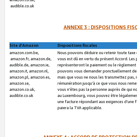
audible.co.uk
ANNEXE 3 : DISPOSITIONS FI
Site d’Amazon
Dispositions fiscales
amazon.com.be,
Nous pouvons déduire ou retenir toute taxe 
amazon.fr, amazon.de,
vous est dû en vertu du présent Accord. Les 
audible.de, amazon.ie,
représenteront le paiement ou le règlement 
amazon.it, amazon.nl,
pouvons vous demander ponctuellement des r
amazon.pl, amazon.es,
mais que vous ne nous les transmettez pas, n
amazon.se,
rémunération jusqu’à ce que vous nous reme
amazon.co.uk,
vous n’êtes pas la personne auprès de qui no
audible.co.uk
au Luxembourg, vous pouvez être légalement 
une facture répondant aux exigences d’une 
paiera la TVA applicable.