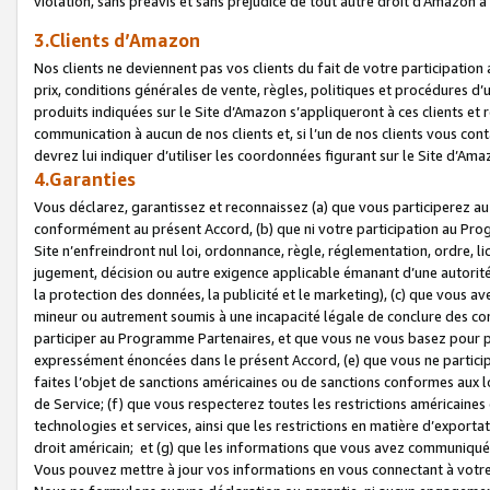
violation, sans préavis et sans préjudice de tout autre droit d’Amazo
3.Clients d’Amazon
Nos clients ne deviennent pas vos clients du fait de votre participati
prix, conditions générales de vente, règles, politiques et procédures d’u
produits indiquées sur le Site d’Amazon s’appliqueront à ces clients et
communication à aucun de nos clients et, si l’un de nos clients vous co
devrez lui indiquer d’utiliser les coordonnées figurant sur le Site d’Ama
4.Garanties
Vous déclarez, garantissez et reconnaissez (a) que vous participerez a
conformément au présent Accord, (b) que ni votre participation au Prog
Site n’enfreindront nul loi, ordonnance, règle, réglementation, ordre, li
jugement, décision ou autre exigence applicable émanant d’une autori
la protection des données, la publicité et le marketing), (c) que vous 
mineur ou autrement soumis à une incapacité légale de conclure des con
participer au Programme Partenaires, et que vous ne vous basez pour pr
expressément énoncées dans le présent Accord, (e) que vous ne particip
faites l’objet de sanctions américaines ou de sanctions conformes aux 
de Service; (f) que vous respecterez toutes les restrictions américaines
technologies et services, ainsi que les restrictions en matière d’exporta
droit américain; et (g) que les informations que vous avez communiqué
Vous pouvez mettre à jour vos informations en vous connectant à votre