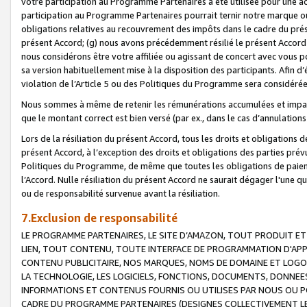
votre participation au Programme Partenaires a été utilisée pour une ac
participation au Programme Partenaires pourrait ternir notre marque ou
obligations relatives au recouvrement des impôts dans le cadre du prése
présent Accord; (g) nous avons précédemment résilié le présent Accord
nous considérons être votre affiliée ou agissant de concert avec vous 
sa version habituellement mise à la disposition des participants. Afin d’é
violation de l’Article 5 ou des Politiques du Programme sera considéré
Nous sommes à même de retenir les rémunérations accumulées et impayée
que le montant correct est bien versé (par ex., dans le cas d’annulations
Lors de la résiliation du présent Accord, tous les droits et obligations 
présent Accord, à l’exception des droits et obligations des parties prévus
Politiques du Programme, de même que toutes les obligations de paiement
l’Accord. Nulle résiliation du présent Accord ne saurait dégager l'une 
ou de responsabilité survenue avant la résiliation.
7.Exclusion de responsabilité
LE PROGRAMME PARTENAIRES, LE SITE D’AMAZON, TOUT PRODUIT ET 
LIEN, TOUT CONTENU, TOUTE INTERFACE DE PROGRAMMATION D'APP
CONTENU PUBLICITAIRE, NOS MARQUES, NOMS DE DOMAINE ET LOGOS
LA TECHNOLOGIE, LES LOGICIELS, FONCTIONS, DOCUMENTS, DONNEES
INFORMATIONS ET CONTENUS FOURNIS OU UTILISES PAR NOUS OU P
CADRE DU PROGRAMME PARTENAIRES (DESIGNES COLLECTIVEMENT LE