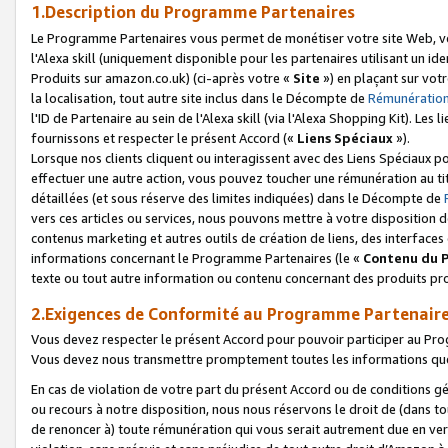
1.Description du Programme Partenaires
Le Programme Partenaires vous permet de monétiser votre site Web, vos 
l'Alexa skill (uniquement disponible pour les partenaires utilisant un 
Produits sur amazon.co.uk) (ci-après votre «
Site
») en plaçant sur votr
la localisation, tout autre site inclus dans le Décompte de
Rémunération
l'ID de Partenaire au sein de l'Alexa skill (via l'Alexa Shopping Kit). Le
fournissons et respecter le présent Accord («
Liens Spéciaux
»).
Lorsque nos clients cliquent ou interagissent avec des Liens Spéciaux p
effectuer une autre action, vous pouvez toucher une rémunération au ti
détaillées (et sous réserve des limites indiquées) dans le Décompte de
vers ces articles ou services, nous pouvons mettre à votre disposition d
contenus marketing et autres outils de création de liens, des interfaces
informations concernant le Programme Partenaires (le «
Contenu du 
texte ou tout autre information ou contenu concernant des produits prop
2.Exigences de Conformité au Programme Partenair
Vous devez respecter le présent Accord pour pouvoir participer au Pr
Vous devez nous transmettre promptement toutes les informations que
En cas de violation de votre part du présent Accord ou de conditions g
ou recours à notre disposition, nous nous réservons le droit de (dans 
de renoncer à) toute rémunération qui vous serait autrement due en ver