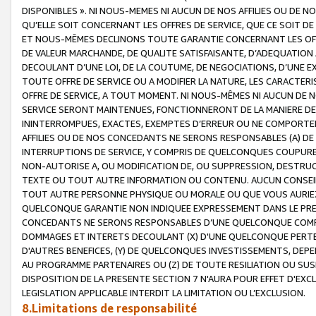
DISPONIBLES ». NI NOUS-MEMES NI AUCUN DE NOS AFFILIES OU D
QU’ELLE SOIT CONCERNANT LES OFFRES DE SERVICE, QUE CE SOIT DE
ET NOUS-MÊMES DECLINONS TOUTE GARANTIE CONCERNANT LES OFFRE
DE VALEUR MARCHANDE, DE QUALITE SATISFAISANTE, D’ADEQUATION
DECOULANT D’UNE LOI, DE LA COUTUME, DE NEGOCIATIONS, D’UNE
TOUTE OFFRE DE SERVICE OU A MODIFIER LA NATURE, LES CARACTERI
OFFRE DE SERVICE, A TOUT MOMENT. NI NOUS-MÊMES NI AUCUN DE 
SERVICE SERONT MAINTENUES, FONCTIONNERONT DE LA MANIERE DECR
ININTERROMPUES, EXACTES, EXEMPTES D’ERREUR OU NE COMPORT
AFFILIES OU DE NOS CONCEDANTS NE SERONS RESPONSABLES (A) DE
INTERRUPTIONS DE SERVICE, Y COMPRIS DE QUELCONQUES COUPURE
NON-AUTORISE A, OU MODIFICATION DE, OU SUPPRESSION, DESTRUC
TEXTE OU TOUT AUTRE INFORMATION OU CONTENU. AUCUN CONSEIL 
TOUT AUTRE PERSONNE PHYSIQUE OU MORALE OU QUE VOUS AURIEZ 
QUELCONQUE GARANTIE NON INDIQUEE EXPRESSEMENT DANS LE PRES
CONCEDANTS NE SERONS RESPONSABLES D’UNE QUELCONQUE COM
DOMMAGES ET INTERETS DECOULANT (X) D'UNE QUELCONQUE PERTE D
D'AUTRES BENEFICES, (Y) DE QUELCONQUES INVESTISSEMENTS, DEP
AU PROGRAMME PARTENAIRES OU (Z) DE TOUTE RESILIATION OU SU
DISPOSITION DE LA PRESENTE SECTION 7 N'AURA POUR EFFET D'EXC
LEGISLATION APPLICABLE INTERDIT LA LIMITATION OU L’EXCLUSION.
8.Limitations de responsabilité