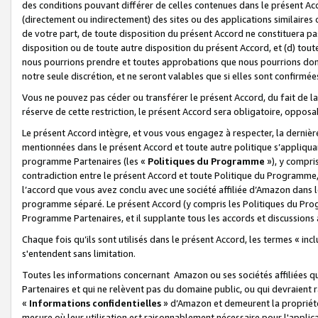
des conditions pouvant différer de celles contenues dans le présent Ac
(directement ou indirectement) des sites ou des applications similaires o
de votre part, de toute disposition du présent Accord ne constituera pa
disposition ou de toute autre disposition du présent Accord, et (d) tou
nous pourrions prendre et toutes approbations que nous pourrions donn
notre seule discrétion, et ne seront valables que si elles sont confirmée
Vous ne pouvez pas céder ou transférer le présent Accord, du fait de la 
réserve de cette restriction, le présent Accord sera obligatoire, opposab
Le présent Accord intègre, et vous vous engagez à respecter, la dernière 
mentionnées dans le présent Accord et toute autre politique s’appliqua
programme Partenaires (les «
Politiques du Programme
»), y compri
contradiction entre le présent Accord et toute Politique du Programme, 
l’accord que vous avez conclu avec une société affiliée d’Amazon dans 
programme séparé. Le présent Accord (y compris les Politiques du Progr
Programme Partenaires, et il supplante tous les accords et discussions 
Chaque fois qu’ils sont utilisés dans le présent Accord, les termes « in
s'entendent sans limitation.
Toutes les informations concernant Amazon ou ses sociétés affiliées 
Partenaires et qui ne relèvent pas du domaine public, ou qui devraient
«
Informations confidentielles
» d’Amazon et demeurent la propriété 
mesure où leur utilisation est raisonnablement nécessaire pour l'appli