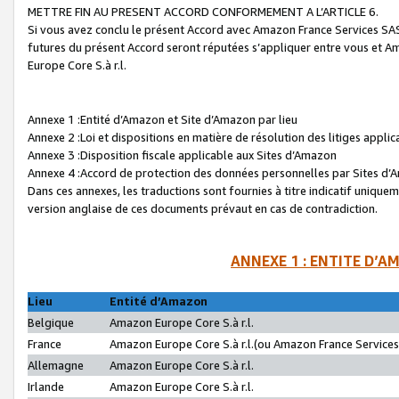
METTRE FIN AU PRESENT ACCORD CONFORMEMENT A L’ARTICLE 6.
Si vous avez conclu le présent Accord avec Amazon France Services SAS 
futures du présent Accord seront réputées s’appliquer entre vous et 
Europe Core S.à r.l.
Annexe 1 :Entité d’Amazon et Site d’Amazon par lieu
Annexe 2 :Loi et dispositions en matière de résolution des litiges appli
Annexe 3 :Disposition fiscale applicable aux Sites d’Amazon
Annexe 4 :Accord de protection des données personnelles par Sites d
Dans ces annexes, les traductions sont fournies à titre indicatif uniquem
version anglaise de ces documents prévaut en cas de contradiction.
ANNEXE 1 : ENTITE D’A
Lieu
Entité d’Amazon
Belgique
Amazon Europe Core S.à r.l.
France
Amazon Europe Core S.à r.l.(ou Amazon France Services 
Allemagne
Amazon Europe Core S.à r.l.
Irlande
Amazon Europe Core S.à r.l.