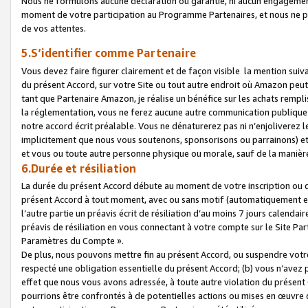
Nous ne formulons aucune déclaration ou garantie, ni aucun engagemen
moment de votre participation au Programme Partenaires, et nous ne p
de vos attentes.
5.S’identifier comme Partenaire
Vous devez faire figurer clairement et de façon visible la mention sui
du présent Accord, sur votre Site ou tout autre endroit où Amazon peut vo
tant que Partenaire Amazon, je réalise un bénéfice sur les achats remplis
la réglementation, vous ne ferez aucune autre communication publique
notre accord écrit préalable. Vous ne dénaturerez pas ni n’enjoliverez 
implicitement que nous vous soutenons, sponsorisons ou parrainons) et v
et vous ou toute autre personne physique ou morale, sauf de la manièr
6.Durée et résiliation
La durée du présent Accord débute au moment de votre inscription ou de
présent Accord à tout moment, avec ou sans motif (automatiquement et sa
l’autre partie un préavis écrit de résiliation d’au moins 7 jours calenda
préavis de résiliation en vous connectant à votre compte sur le Site Par
Paramètres du Compte ».
De plus, nous pouvons mettre fin au présent Accord, ou suspendre votre 
respecté une obligation essentielle du présent Accord; (b) vous n’avez p
effet que nous vous avons adressée, à toute autre violation du présen
pourrions être confrontés à de potentielles actions ou mises en œuvre 