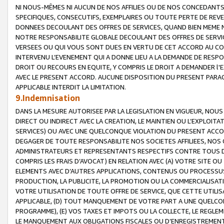
NI NOUS-MÊMES NI AUCUN DE NOS AFFILIES OU DE NOS CONCEDANT
SPECIFIQUES, CONSECUTIFS, EXEMPLAIRES OU TOUTE PERTE DE REVE
DONNEES DECOULANT DES OFFRES DE SERVICES, QUAND BIEN MEME N
NOTRE RESPONSABILITE GLOBALE DECOULANT DES OFFRES DE SERVI
VERSEES OU QUI VOUS SONT DUES EN VERTU DE CET ACCORD AU CO
INTERVENU L’EVENEMENT QUI A DONNE LIEU A LA DEMANDE DE RESP
DROIT OU RECOURS EN EQUITE, Y COMPRIS LE DROIT A DEMANDER l'
AVEC LE PRESENT ACCORD. AUCUNE DISPOSITION DU PRESENT PARAG
APPLICABLE INTERDIT LA LIMITATION.
9.Indemnisation
DANS LA MESURE AUTORISEE PAR LA LEGISLATION EN VIGUEUR, NO
DIRECT OU INDIRECT AVEC LA CREATION, LE MAINTIEN OU L’EXPLOIT
SERVICES) OU AVEC UNE QUELCONQUE VIOLATION DU PRESENT ACCO
DEGAGER DE TOUTE RESPONSABILITE NOS SOCIETES AFFILIEES, NOS 
ADMINISTRATEURS ET REPRESENTANTS RESPECTIFS CONTRE TOUS D
COMPRIS LES FRAIS D’AVOCAT) EN RELATION AVEC (A) VOTRE SITE O
ELEMENTS AVEC D’AUTRES APPLICATIONS, CONTENUS OU PROCESSUS, (
PRODUCTION, LA PUBLICITE, LA PROMOTION OU LA COMMERCIALISAT
VOTRE UTILISATION DE TOUTE OFFRE DE SERVICE, QUE CETTE UTILI
APPLICABLE, (D) TOUT MANQUEMENT DE VOTRE PART A UNE QUELCO
PROGRAMME), (E) VOS TAXES ET IMPOTS OU LA COLLECTE, LE REGLE
LE MANQUEMENT AUX OBLIGATIONS FISCALES OU D’ENREGISTREMENT 