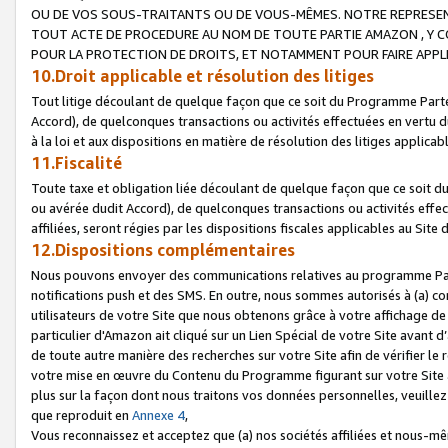
OU DE VOS SOUS-TRAITANTS OU DE VOUS-MÊMES. NOTRE REPRES
TOUT ACTE DE PROCEDURE AU NOM DE TOUTE PARTIE AMAZON , Y CO
POUR LA PROTECTION DE DROITS, ET NOTAMMENT POUR FAIRE APPL
10.Droit applicable et résolution des litiges
Tout litige découlant de quelque façon que ce soit du Programme Parte
Accord), de quelconques transactions ou activités effectuées en vertu d
à la loi et aux dispositions en matière de résolution des litiges applic
11.Fiscalité
Toute taxe et obligation liée découlant de quelque façon que ce soit 
ou avérée dudit Accord), de quelconques transactions ou activités effe
affiliées, seront régies par les dispositions fiscales applicables au Si
12.Dispositions complémentaires
Nous pouvons envoyer des communications relatives au programme Parten
notifications push et des SMS. En outre, nous sommes autorisés à (a) cont
utilisateurs de votre Site que nous obtenons grâce à votre affichage de
particulier d'Amazon ait cliqué sur un Lien Spécial de votre Site avant d
de toute autre manière des recherches sur votre Site afin de vérifier le re
votre mise en œuvre du Contenu du Programme figurant sur votre Site à
plus sur la façon dont nous traitons vos données personnelles, veuille
que reproduit en
Annexe 4
,
Vous reconnaissez et acceptez que (a) nos sociétés affiliées et nous-m