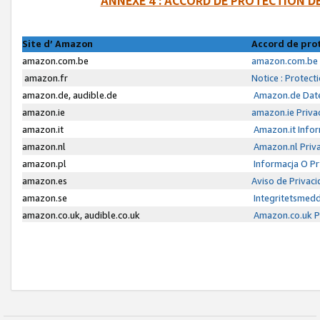
ANNEXE 4 : ACCORD DE PROTECTION 
Site d’ Amazon
Accord de pro
amazon.com.be
amazon.com.be 
amazon.fr
Notice : Protect
amazon.de, audible.de
Amazon.de Date
amazon.ie
amazon.ie Priva
amazon.it
Amazon.it Infor
amazon.nl
Amazon.nl Priva
amazon.pl
Informacja O P
amazon.es
Aviso de Privac
amazon.se
Integritetsmed
amazon.co.uk, audible.co.uk
Amazon.co.uk Pr