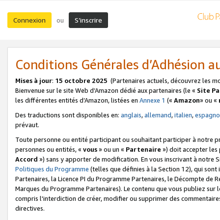
Connexion
S’inscrire
ou
Conditions Générales d’Adhésion 
Mises à jour
:
15 octobre 2025
(Partenaires actuels, découvrez les m
Bienvenue sur le site Web d’Amazon dédié aux partenaires (le «
Site P
les différentes entités d’Amazon, listées en
Annexe 1
(«
Amazon
» ou «
Des traductions sont disponibles en:
anglais
,
allemand
,
italien
,
espagno
prévaut.
Toute personne ou entité participant ou souhaitant participer à notre 
personnes ou entités, «
vous
» ou un «
Partenaire
») doit accepter le
Accord
») sans y apporter de modification. En vous inscrivant à notre Si
Politiques du Programme
(telles que définies à la Section 12), qui so
Partenaires, la Licence PI du Programme Partenaires, le Décompte de 
Marques du Programme Partenaires). Le contenu que vous publiez sur l
compris l'interdiction de créer, modifier ou supprimer des commentaires
directives.