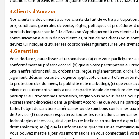
violation, sans préavis et sans préjudice de tout autre droit d’Amazo
3.Clients d’Amazon
Nos clients ne deviennent pas vos clients du fait de votre participati
prix, conditions générales de vente, règles, politiques et procédures d’u
produits indiquées sur le Site d’Amazon s’appliqueront à ces clients et
communication à aucun de nos clients et, si l’un de nos clients vous co
devrez lui indiquer d’utiliser les coordonnées figurant sur le Site d’Ama
4.Garanties
Vous déclarez, garantissez et reconnaissez (a) que vous participerez a
conformément au présent Accord, (b) que ni votre participation au Prog
Site n’enfreindront nul loi, ordonnance, règle, réglementation, ordre, li
jugement, décision ou autre exigence applicable émanant d’une autori
la protection des données, la publicité et le marketing), (c) que vous 
mineur ou autrement soumis à une incapacité légale de conclure des con
participer au Programme Partenaires, et que vous ne vous basez pour pr
expressément énoncées dans le présent Accord, (e) que vous ne particip
faites l’objet de sanctions américaines ou de sanctions conformes aux 
de Service; (f) que vous respecterez toutes les restrictions américaines
technologies et services, ainsi que les restrictions en matière d’exporta
droit américain; et (g) que les informations que vous avez communiqué
Vous pouvez mettre à jour vos informations en vous connectant à votre