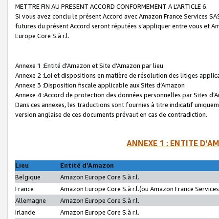
METTRE FIN AU PRESENT ACCORD CONFORMEMENT A L’ARTICLE 6.
Si vous avez conclu le présent Accord avec Amazon France Services SAS 
futures du présent Accord seront réputées s’appliquer entre vous et 
Europe Core S.à r.l.
Annexe 1 :Entité d’Amazon et Site d’Amazon par lieu
Annexe 2 :Loi et dispositions en matière de résolution des litiges appli
Annexe 3 :Disposition fiscale applicable aux Sites d’Amazon
Annexe 4 :Accord de protection des données personnelles par Sites d
Dans ces annexes, les traductions sont fournies à titre indicatif uniquem
version anglaise de ces documents prévaut en cas de contradiction.
ANNEXE 1 : ENTITE D’A
Lieu
Entité d’Amazon
Belgique
Amazon Europe Core S.à r.l.
France
Amazon Europe Core S.à r.l.(ou Amazon France Services 
Allemagne
Amazon Europe Core S.à r.l.
Irlande
Amazon Europe Core S.à r.l.