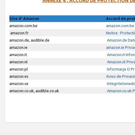
ANNEXE 4 : ACCORD DE PROTECTION 
Site d’ Amazon
Accord de pro
amazon.com.be
amazon.com.be 
amazon.fr
Notice : Protect
amazon.de, audible.de
Amazon.de Date
amazon.ie
amazon.ie Priva
amazon.it
Amazon.it Infor
amazon.nl
Amazon.nl Priva
amazon.pl
Informacja O P
amazon.es
Aviso de Privac
amazon.se
Integritetsmed
amazon.co.uk, audible.co.uk
Amazon.co.uk Pr