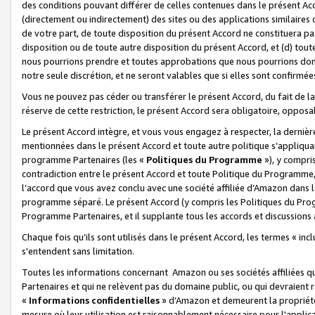
des conditions pouvant différer de celles contenues dans le présent Ac
(directement ou indirectement) des sites ou des applications similaires o
de votre part, de toute disposition du présent Accord ne constituera pa
disposition ou de toute autre disposition du présent Accord, et (d) tou
nous pourrions prendre et toutes approbations que nous pourrions donn
notre seule discrétion, et ne seront valables que si elles sont confirmée
Vous ne pouvez pas céder ou transférer le présent Accord, du fait de la 
réserve de cette restriction, le présent Accord sera obligatoire, opposab
Le présent Accord intègre, et vous vous engagez à respecter, la dernière 
mentionnées dans le présent Accord et toute autre politique s’appliqua
programme Partenaires (les «
Politiques du Programme
»), y compri
contradiction entre le présent Accord et toute Politique du Programme, 
l’accord que vous avez conclu avec une société affiliée d’Amazon dans 
programme séparé. Le présent Accord (y compris les Politiques du Progr
Programme Partenaires, et il supplante tous les accords et discussions 
Chaque fois qu’ils sont utilisés dans le présent Accord, les termes « in
s'entendent sans limitation.
Toutes les informations concernant Amazon ou ses sociétés affiliées 
Partenaires et qui ne relèvent pas du domaine public, ou qui devraient
«
Informations confidentielles
» d’Amazon et demeurent la propriété 
mesure où leur utilisation est raisonnablement nécessaire pour l'appli