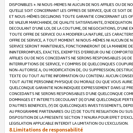
DISPONIBLES ». NI NOUS-MEMES NI AUCUN DE NOS AFFILIES OU D
QU’ELLE SOIT CONCERNANT LES OFFRES DE SERVICE, QUE CE SOIT DE
ET NOUS-MÊMES DECLINONS TOUTE GARANTIE CONCERNANT LES OFFRE
DE VALEUR MARCHANDE, DE QUALITE SATISFAISANTE, D’ADEQUATION
DECOULANT D’UNE LOI, DE LA COUTUME, DE NEGOCIATIONS, D’UNE
TOUTE OFFRE DE SERVICE OU A MODIFIER LA NATURE, LES CARACTERI
OFFRE DE SERVICE, A TOUT MOMENT. NI NOUS-MÊMES NI AUCUN DE 
SERVICE SERONT MAINTENUES, FONCTIONNERONT DE LA MANIERE DECR
ININTERROMPUES, EXACTES, EXEMPTES D’ERREUR OU NE COMPORT
AFFILIES OU DE NOS CONCEDANTS NE SERONS RESPONSABLES (A) DE
INTERRUPTIONS DE SERVICE, Y COMPRIS DE QUELCONQUES COUPURE
NON-AUTORISE A, OU MODIFICATION DE, OU SUPPRESSION, DESTRUC
TEXTE OU TOUT AUTRE INFORMATION OU CONTENU. AUCUN CONSEIL 
TOUT AUTRE PERSONNE PHYSIQUE OU MORALE OU QUE VOUS AURIEZ 
QUELCONQUE GARANTIE NON INDIQUEE EXPRESSEMENT DANS LE PRES
CONCEDANTS NE SERONS RESPONSABLES D’UNE QUELCONQUE COM
DOMMAGES ET INTERETS DECOULANT (X) D'UNE QUELCONQUE PERTE D
D'AUTRES BENEFICES, (Y) DE QUELCONQUES INVESTISSEMENTS, DEP
AU PROGRAMME PARTENAIRES OU (Z) DE TOUTE RESILIATION OU SU
DISPOSITION DE LA PRESENTE SECTION 7 N'AURA POUR EFFET D'EXC
LEGISLATION APPLICABLE INTERDIT LA LIMITATION OU L’EXCLUSION.
8.Limitations de responsabilité