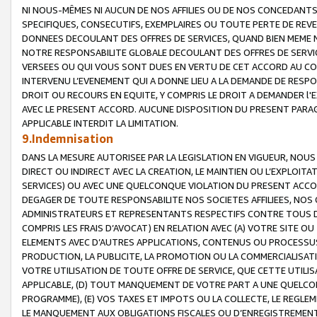
NI NOUS-MÊMES NI AUCUN DE NOS AFFILIES OU DE NOS CONCEDANT
SPECIFIQUES, CONSECUTIFS, EXEMPLAIRES OU TOUTE PERTE DE REVE
DONNEES DECOULANT DES OFFRES DE SERVICES, QUAND BIEN MEME N
NOTRE RESPONSABILITE GLOBALE DECOULANT DES OFFRES DE SERVI
VERSEES OU QUI VOUS SONT DUES EN VERTU DE CET ACCORD AU CO
INTERVENU L’EVENEMENT QUI A DONNE LIEU A LA DEMANDE DE RESP
DROIT OU RECOURS EN EQUITE, Y COMPRIS LE DROIT A DEMANDER l'
AVEC LE PRESENT ACCORD. AUCUNE DISPOSITION DU PRESENT PARAG
APPLICABLE INTERDIT LA LIMITATION.
9.Indemnisation
DANS LA MESURE AUTORISEE PAR LA LEGISLATION EN VIGUEUR, NO
DIRECT OU INDIRECT AVEC LA CREATION, LE MAINTIEN OU L’EXPLOIT
SERVICES) OU AVEC UNE QUELCONQUE VIOLATION DU PRESENT ACCO
DEGAGER DE TOUTE RESPONSABILITE NOS SOCIETES AFFILIEES, NOS 
ADMINISTRATEURS ET REPRESENTANTS RESPECTIFS CONTRE TOUS D
COMPRIS LES FRAIS D’AVOCAT) EN RELATION AVEC (A) VOTRE SITE O
ELEMENTS AVEC D’AUTRES APPLICATIONS, CONTENUS OU PROCESSUS, (
PRODUCTION, LA PUBLICITE, LA PROMOTION OU LA COMMERCIALISAT
VOTRE UTILISATION DE TOUTE OFFRE DE SERVICE, QUE CETTE UTILI
APPLICABLE, (D) TOUT MANQUEMENT DE VOTRE PART A UNE QUELCO
PROGRAMME), (E) VOS TAXES ET IMPOTS OU LA COLLECTE, LE REGLE
LE MANQUEMENT AUX OBLIGATIONS FISCALES OU D’ENREGISTREMENT 