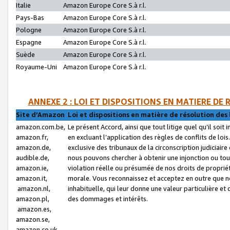
Italie
Amazon Europe Core S.à r.l.
Pays-Bas
Amazon Europe Core S.à r.l.
Pologne
Amazon Europe Core S.à r.l.
Espagne
Amazon Europe Core S.à r.l.
Suède
Amazon Europe Core S.à r.l.
Royaume-Uni
Amazon Europe Core S.à r.l.
ANNEXE 2 : LOI ET DISPOSITIONS EN MATIERE DE
Site d’Amazon
Loi et dispositions en matière de résolution des 
amazon.com.be,
Le présent Accord, ainsi que tout litige quel qu’il soi
amazon.fr,
en excluant l’application des règles de conflits de l
amazon.de,
exclusive des tribunaux de la circonscription judiciai
audible.de,
nous pouvons chercher à obtenir une injonction ou tou
amazon.ie,
violation réelle ou présumée de nos droits de proprié
amazon.it,
morale. Vous reconnaissez et acceptez en outre que n
amazon.nl,
inhabituelle, qui leur donne une valeur particulière 
amazon.pl,
des dommages et intérêts.
amazon.es,
amazon.se,
amazon.co.uk,