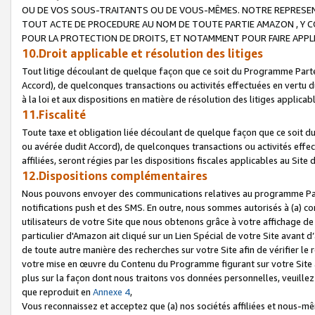
OU DE VOS SOUS-TRAITANTS OU DE VOUS-MÊMES. NOTRE REPRES
TOUT ACTE DE PROCEDURE AU NOM DE TOUTE PARTIE AMAZON , Y CO
POUR LA PROTECTION DE DROITS, ET NOTAMMENT POUR FAIRE APPL
10.Droit applicable et résolution des litiges
Tout litige découlant de quelque façon que ce soit du Programme Parte
Accord), de quelconques transactions ou activités effectuées en vertu d
à la loi et aux dispositions en matière de résolution des litiges applic
11.Fiscalité
Toute taxe et obligation liée découlant de quelque façon que ce soit 
ou avérée dudit Accord), de quelconques transactions ou activités effe
affiliées, seront régies par les dispositions fiscales applicables au Si
12.Dispositions complémentaires
Nous pouvons envoyer des communications relatives au programme Parten
notifications push et des SMS. En outre, nous sommes autorisés à (a) cont
utilisateurs de votre Site que nous obtenons grâce à votre affichage de
particulier d'Amazon ait cliqué sur un Lien Spécial de votre Site avant d
de toute autre manière des recherches sur votre Site afin de vérifier le re
votre mise en œuvre du Contenu du Programme figurant sur votre Site à
plus sur la façon dont nous traitons vos données personnelles, veuille
que reproduit en
Annexe 4
,
Vous reconnaissez et acceptez que (a) nos sociétés affiliées et nous-m