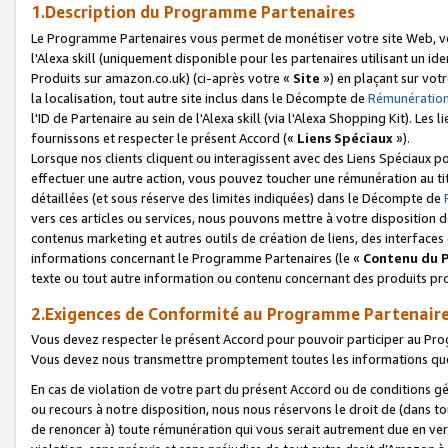
1.Description du Programme Partenaires
Le Programme Partenaires vous permet de monétiser votre site Web, vos 
l'Alexa skill (uniquement disponible pour les partenaires utilisant un 
Produits sur amazon.co.uk) (ci-après votre «
Site
») en plaçant sur votr
la localisation, tout autre site inclus dans le Décompte de
Rémunération
l'ID de Partenaire au sein de l'Alexa skill (via l'Alexa Shopping Kit). Le
fournissons et respecter le présent Accord («
Liens Spéciaux
»).
Lorsque nos clients cliquent ou interagissent avec des Liens Spéciaux p
effectuer une autre action, vous pouvez toucher une rémunération au ti
détaillées (et sous réserve des limites indiquées) dans le Décompte de
vers ces articles ou services, nous pouvons mettre à votre disposition d
contenus marketing et autres outils de création de liens, des interfaces
informations concernant le Programme Partenaires (le «
Contenu du 
texte ou tout autre information ou contenu concernant des produits prop
2.Exigences de Conformité au Programme Partenair
Vous devez respecter le présent Accord pour pouvoir participer au Pr
Vous devez nous transmettre promptement toutes les informations que
En cas de violation de votre part du présent Accord ou de conditions g
ou recours à notre disposition, nous nous réservons le droit de (dans 
de renoncer à) toute rémunération qui vous serait autrement due en ver