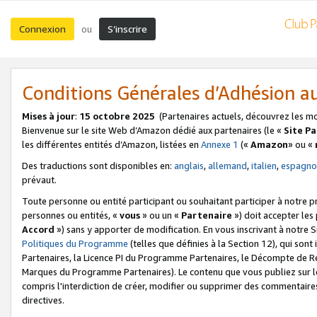
Connexion
S’inscrire
ou
Conditions Générales d’Adhésion 
Mises à jour
:
15 octobre 2025
(Partenaires actuels, découvrez les m
Bienvenue sur le site Web d’Amazon dédié aux partenaires (le «
Site P
les différentes entités d’Amazon, listées en
Annexe 1
(«
Amazon
» ou «
Des traductions sont disponibles en:
anglais
,
allemand
,
italien
,
espagno
prévaut.
Toute personne ou entité participant ou souhaitant participer à notre 
personnes ou entités, «
vous
» ou un «
Partenaire
») doit accepter le
Accord
») sans y apporter de modification. En vous inscrivant à notre Si
Politiques du Programme
(telles que définies à la Section 12), qui so
Partenaires, la Licence PI du Programme Partenaires, le Décompte de 
Marques du Programme Partenaires). Le contenu que vous publiez sur l
compris l'interdiction de créer, modifier ou supprimer des commentaires
directives.