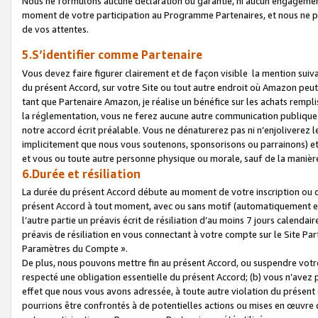
Nous ne formulons aucune déclaration ou garantie, ni aucun engagemen
moment de votre participation au Programme Partenaires, et nous ne p
de vos attentes.
5.S’identifier comme Partenaire
Vous devez faire figurer clairement et de façon visible la mention sui
du présent Accord, sur votre Site ou tout autre endroit où Amazon peut vo
tant que Partenaire Amazon, je réalise un bénéfice sur les achats remplis
la réglementation, vous ne ferez aucune autre communication publique
notre accord écrit préalable. Vous ne dénaturerez pas ni n’enjoliverez 
implicitement que nous vous soutenons, sponsorisons ou parrainons) et v
et vous ou toute autre personne physique ou morale, sauf de la manièr
6.Durée et résiliation
La durée du présent Accord débute au moment de votre inscription ou de
présent Accord à tout moment, avec ou sans motif (automatiquement et sa
l’autre partie un préavis écrit de résiliation d’au moins 7 jours calenda
préavis de résiliation en vous connectant à votre compte sur le Site Par
Paramètres du Compte ».
De plus, nous pouvons mettre fin au présent Accord, ou suspendre votre 
respecté une obligation essentielle du présent Accord; (b) vous n’avez p
effet que nous vous avons adressée, à toute autre violation du présen
pourrions être confrontés à de potentielles actions ou mises en œuvre 