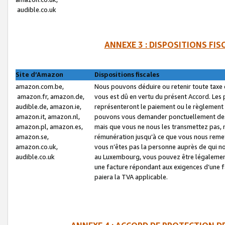
audible.co.uk
ANNEXE 3 : DISPOSITIONS FI
Site d’Amazon
Dispositions fiscales
amazon.com.be,
Nous pouvons déduire ou retenir toute taxe 
amazon.fr, amazon.de,
vous est dû en vertu du présent Accord. Les 
audible.de, amazon.ie,
représenteront le paiement ou le règlement 
amazon.it, amazon.nl,
pouvons vous demander ponctuellement des r
amazon.pl, amazon.es,
mais que vous ne nous les transmettez pas, n
amazon.se,
rémunération jusqu’à ce que vous nous reme
amazon.co.uk,
vous n’êtes pas la personne auprès de qui no
audible.co.uk
au Luxembourg, vous pouvez être légalement 
une facture répondant aux exigences d’une 
paiera la TVA applicable.