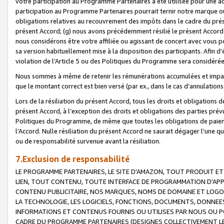
votre participation au Programme Partenaires a été utilisée pour une ac
participation au Programme Partenaires pourrait ternir notre marque ou
obligations relatives au recouvrement des impôts dans le cadre du prése
présent Accord; (g) nous avons précédemment résilié le présent Accord
nous considérons être votre affiliée ou agissant de concert avec vous 
sa version habituellement mise à la disposition des participants. Afin d’é
violation de l’Article 5 ou des Politiques du Programme sera considéré
Nous sommes à même de retenir les rémunérations accumulées et impayée
que le montant correct est bien versé (par ex., dans le cas d’annulations
Lors de la résiliation du présent Accord, tous les droits et obligations 
présent Accord, à l’exception des droits et obligations des parties prévus
Politiques du Programme, de même que toutes les obligations de paiement
l’Accord. Nulle résiliation du présent Accord ne saurait dégager l'une 
ou de responsabilité survenue avant la résiliation.
7.Exclusion de responsabilité
LE PROGRAMME PARTENAIRES, LE SITE D’AMAZON, TOUT PRODUIT ET 
LIEN, TOUT CONTENU, TOUTE INTERFACE DE PROGRAMMATION D'APP
CONTENU PUBLICITAIRE, NOS MARQUES, NOMS DE DOMAINE ET LOGOS
LA TECHNOLOGIE, LES LOGICIELS, FONCTIONS, DOCUMENTS, DONNEES
INFORMATIONS ET CONTENUS FOURNIS OU UTILISES PAR NOUS OU P
CADRE DU PROGRAMME PARTENAIRES (DESIGNES COLLECTIVEMENT LE