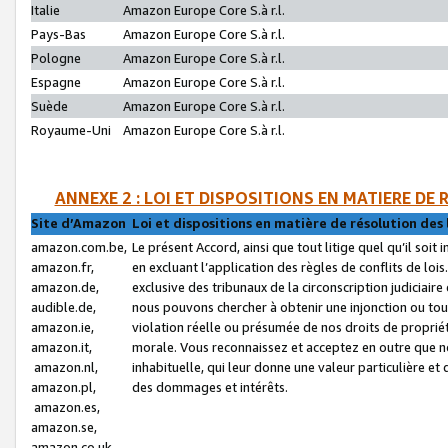
Italie
Amazon Europe Core S.à r.l.
Pays-Bas
Amazon Europe Core S.à r.l.
Pologne
Amazon Europe Core S.à r.l.
Espagne
Amazon Europe Core S.à r.l.
Suède
Amazon Europe Core S.à r.l.
Royaume-Uni
Amazon Europe Core S.à r.l.
ANNEXE 2 : LOI ET DISPOSITIONS EN MATIERE DE
Site d’Amazon
Loi et dispositions en matière de résolution des 
amazon.com.be,
Le présent Accord, ainsi que tout litige quel qu’il soi
amazon.fr,
en excluant l’application des règles de conflits de l
amazon.de,
exclusive des tribunaux de la circonscription judiciai
audible.de,
nous pouvons chercher à obtenir une injonction ou tou
amazon.ie,
violation réelle ou présumée de nos droits de proprié
amazon.it,
morale. Vous reconnaissez et acceptez en outre que n
amazon.nl,
inhabituelle, qui leur donne une valeur particulière 
amazon.pl,
des dommages et intérêts.
amazon.es,
amazon.se,
amazon.co.uk,