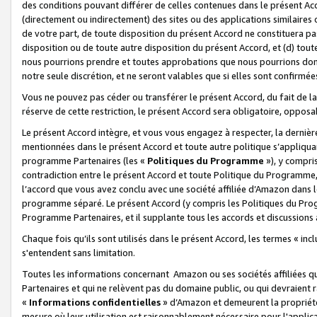
des conditions pouvant différer de celles contenues dans le présent Ac
(directement ou indirectement) des sites ou des applications similaires o
de votre part, de toute disposition du présent Accord ne constituera pa
disposition ou de toute autre disposition du présent Accord, et (d) tou
nous pourrions prendre et toutes approbations que nous pourrions donn
notre seule discrétion, et ne seront valables que si elles sont confirmée
Vous ne pouvez pas céder ou transférer le présent Accord, du fait de la 
réserve de cette restriction, le présent Accord sera obligatoire, opposab
Le présent Accord intègre, et vous vous engagez à respecter, la dernière 
mentionnées dans le présent Accord et toute autre politique s’appliqua
programme Partenaires (les «
Politiques du Programme
»), y compri
contradiction entre le présent Accord et toute Politique du Programme, 
l’accord que vous avez conclu avec une société affiliée d’Amazon dans 
programme séparé. Le présent Accord (y compris les Politiques du Progr
Programme Partenaires, et il supplante tous les accords et discussions 
Chaque fois qu’ils sont utilisés dans le présent Accord, les termes « in
s'entendent sans limitation.
Toutes les informations concernant Amazon ou ses sociétés affiliées 
Partenaires et qui ne relèvent pas du domaine public, ou qui devraient
«
Informations confidentielles
» d’Amazon et demeurent la propriété 
mesure où leur utilisation est raisonnablement nécessaire pour l'appli