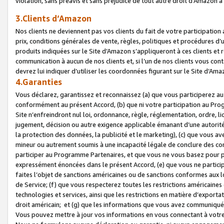
violation, sans préavis et sans préjudice de tout autre droit d’Amazo
3.Clients d’Amazon
Nos clients ne deviennent pas vos clients du fait de votre participati
prix, conditions générales de vente, règles, politiques et procédures d’u
produits indiquées sur le Site d’Amazon s’appliqueront à ces clients et
communication à aucun de nos clients et, si l’un de nos clients vous co
devrez lui indiquer d’utiliser les coordonnées figurant sur le Site d’Ama
4.Garanties
Vous déclarez, garantissez et reconnaissez (a) que vous participerez a
conformément au présent Accord, (b) que ni votre participation au Prog
Site n’enfreindront nul loi, ordonnance, règle, réglementation, ordre, li
jugement, décision ou autre exigence applicable émanant d’une autori
la protection des données, la publicité et le marketing), (c) que vous 
mineur ou autrement soumis à une incapacité légale de conclure des con
participer au Programme Partenaires, et que vous ne vous basez pour pr
expressément énoncées dans le présent Accord, (e) que vous ne particip
faites l’objet de sanctions américaines ou de sanctions conformes aux 
de Service; (f) que vous respecterez toutes les restrictions américaines
technologies et services, ainsi que les restrictions en matière d’exporta
droit américain; et (g) que les informations que vous avez communiqué
Vous pouvez mettre à jour vos informations en vous connectant à votre