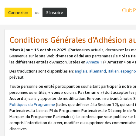
Connexion
S’inscrire
ou
Conditions Générales d’Adhésion 
Mises à jour
:
15 octobre 2025
(Partenaires actuels, découvrez les m
Bienvenue sur le site Web d’Amazon dédié aux partenaires (le «
Site P
les différentes entités d’Amazon, listées en
Annexe 1
(«
Amazon
» ou «
Des traductions sont disponibles en:
anglais
,
allemand
,
italien
,
espagno
prévaut.
Toute personne ou entité participant ou souhaitant participer à notre 
personnes ou entités, «
vous
» ou un «
Partenaire
») doit accepter le
Accord
») sans y apporter de modification. En vous inscrivant à notre Si
Politiques du Programme
(telles que définies à la Section 12), qui so
Partenaires, la Licence PI du Programme Partenaires, le Décompte de 
Marques du Programme Partenaires). Le contenu que vous publiez sur l
compris l'interdiction de créer, modifier ou supprimer des commentaires
directives.