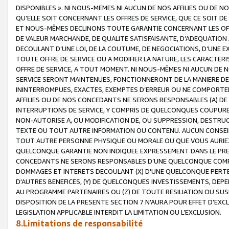
DISPONIBLES ». NI NOUS-MEMES NI AUCUN DE NOS AFFILIES OU D
QU’ELLE SOIT CONCERNANT LES OFFRES DE SERVICE, QUE CE SOIT DE
ET NOUS-MÊMES DECLINONS TOUTE GARANTIE CONCERNANT LES OFFRE
DE VALEUR MARCHANDE, DE QUALITE SATISFAISANTE, D’ADEQUATION
DECOULANT D’UNE LOI, DE LA COUTUME, DE NEGOCIATIONS, D’UNE
TOUTE OFFRE DE SERVICE OU A MODIFIER LA NATURE, LES CARACTERI
OFFRE DE SERVICE, A TOUT MOMENT. NI NOUS-MÊMES NI AUCUN DE 
SERVICE SERONT MAINTENUES, FONCTIONNERONT DE LA MANIERE DECR
ININTERROMPUES, EXACTES, EXEMPTES D’ERREUR OU NE COMPORT
AFFILIES OU DE NOS CONCEDANTS NE SERONS RESPONSABLES (A) DE
INTERRUPTIONS DE SERVICE, Y COMPRIS DE QUELCONQUES COUPURE
NON-AUTORISE A, OU MODIFICATION DE, OU SUPPRESSION, DESTRUC
TEXTE OU TOUT AUTRE INFORMATION OU CONTENU. AUCUN CONSEIL 
TOUT AUTRE PERSONNE PHYSIQUE OU MORALE OU QUE VOUS AURIEZ 
QUELCONQUE GARANTIE NON INDIQUEE EXPRESSEMENT DANS LE PRES
CONCEDANTS NE SERONS RESPONSABLES D’UNE QUELCONQUE COM
DOMMAGES ET INTERETS DECOULANT (X) D'UNE QUELCONQUE PERTE D
D'AUTRES BENEFICES, (Y) DE QUELCONQUES INVESTISSEMENTS, DEP
AU PROGRAMME PARTENAIRES OU (Z) DE TOUTE RESILIATION OU SU
DISPOSITION DE LA PRESENTE SECTION 7 N'AURA POUR EFFET D'EXC
LEGISLATION APPLICABLE INTERDIT LA LIMITATION OU L’EXCLUSION.
8.Limitations de responsabilité