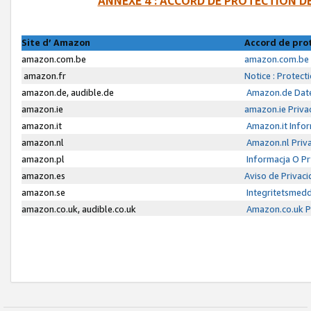
ANNEXE 4 : ACCORD DE PROTECTION 
Site d’ Amazon
Accord de pro
amazon.com.be
amazon.com.be 
amazon.fr
Notice : Protect
amazon.de, audible.de
Amazon.de Date
amazon.ie
amazon.ie Priva
amazon.it
Amazon.it Infor
amazon.nl
Amazon.nl Priva
amazon.pl
Informacja O P
amazon.es
Aviso de Privac
amazon.se
Integritetsmed
amazon.co.uk, audible.co.uk
Amazon.co.uk Pr