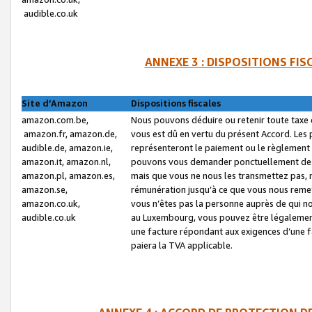
audible.co.uk
ANNEXE 3 : DISPOSITIONS FI
Site d’Amazon
Dispositions fiscales
amazon.com.be,
Nous pouvons déduire ou retenir toute taxe 
amazon.fr, amazon.de,
vous est dû en vertu du présent Accord. Les 
audible.de, amazon.ie,
représenteront le paiement ou le règlement 
amazon.it, amazon.nl,
pouvons vous demander ponctuellement des r
amazon.pl, amazon.es,
mais que vous ne nous les transmettez pas, n
amazon.se,
rémunération jusqu’à ce que vous nous reme
amazon.co.uk,
vous n’êtes pas la personne auprès de qui no
audible.co.uk
au Luxembourg, vous pouvez être légalement 
une facture répondant aux exigences d’une 
paiera la TVA applicable.