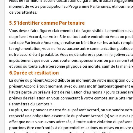
Nous ne formulons aucune déclaration ou garantie, ni aucun engagemen
moment de votre participation au Programme Partenaires, et nous ne p
de vos attentes.
5.S’identifier comme Partenaire
Vous devez faire figurer clairement et de façon visible la mention sui
du présent Accord, sur votre Site ou tout autre endroit où Amazon peut vo
tant que Partenaire Amazon, je réalise un bénéfice sur les achats remplis
la réglementation, vous ne ferez aucune autre communication publique
notre accord écrit préalable. Vous ne dénaturerez pas ni n’enjoliverez 
implicitement que nous vous soutenons, sponsorisons ou parrainons) et v
et vous ou toute autre personne physique ou morale, sauf de la manièr
6.Durée et résiliation
La durée du présent Accord débute au moment de votre inscription ou de
présent Accord à tout moment, avec ou sans motif (automatiquement et sa
l’autre partie un préavis écrit de résiliation d’au moins 7 jours calenda
préavis de résiliation en vous connectant à votre compte sur le Site Par
Paramètres du Compte ».
De plus, nous pouvons mettre fin au présent Accord, ou suspendre votre 
respecté une obligation essentielle du présent Accord; (b) vous n’avez p
effet que nous vous avons adressée, à toute autre violation du présen
pourrions être confrontés à de potentielles actions ou mises en œuvre 