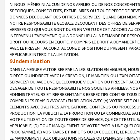
NI NOUS-MÊMES NI AUCUN DE NOS AFFILIES OU DE NOS CONCEDANT
SPECIFIQUES, CONSECUTIFS, EXEMPLAIRES OU TOUTE PERTE DE REVE
DONNEES DECOULANT DES OFFRES DE SERVICES, QUAND BIEN MEME N
NOTRE RESPONSABILITE GLOBALE DECOULANT DES OFFRES DE SERVI
VERSEES OU QUI VOUS SONT DUES EN VERTU DE CET ACCORD AU CO
INTERVENU L’EVENEMENT QUI A DONNE LIEU A LA DEMANDE DE RESP
DROIT OU RECOURS EN EQUITE, Y COMPRIS LE DROIT A DEMANDER l'
AVEC LE PRESENT ACCORD. AUCUNE DISPOSITION DU PRESENT PARAG
APPLICABLE INTERDIT LA LIMITATION.
9.Indemnisation
DANS LA MESURE AUTORISEE PAR LA LEGISLATION EN VIGUEUR, NO
DIRECT OU INDIRECT AVEC LA CREATION, LE MAINTIEN OU L’EXPLOIT
SERVICES) OU AVEC UNE QUELCONQUE VIOLATION DU PRESENT ACCO
DEGAGER DE TOUTE RESPONSABILITE NOS SOCIETES AFFILIEES, NOS 
ADMINISTRATEURS ET REPRESENTANTS RESPECTIFS CONTRE TOUS D
COMPRIS LES FRAIS D’AVOCAT) EN RELATION AVEC (A) VOTRE SITE O
ELEMENTS AVEC D’AUTRES APPLICATIONS, CONTENUS OU PROCESSUS, (
PRODUCTION, LA PUBLICITE, LA PROMOTION OU LA COMMERCIALISAT
VOTRE UTILISATION DE TOUTE OFFRE DE SERVICE, QUE CETTE UTILI
APPLICABLE, (D) TOUT MANQUEMENT DE VOTRE PART A UNE QUELCO
PROGRAMME), (E) VOS TAXES ET IMPOTS OU LA COLLECTE, LE REGLE
LE MANQUEMENT AUX OBLIGATIONS FISCALES OU D’ENREGISTREMENT 