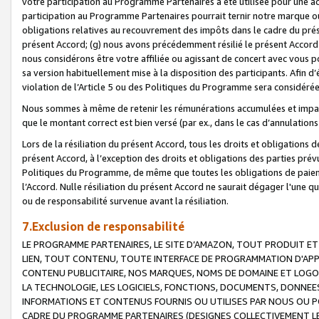
votre participation au Programme Partenaires a été utilisée pour une ac
participation au Programme Partenaires pourrait ternir notre marque ou
obligations relatives au recouvrement des impôts dans le cadre du prése
présent Accord; (g) nous avons précédemment résilié le présent Accord
nous considérons être votre affiliée ou agissant de concert avec vous 
sa version habituellement mise à la disposition des participants. Afin d’é
violation de l’Article 5 ou des Politiques du Programme sera considéré
Nous sommes à même de retenir les rémunérations accumulées et impayée
que le montant correct est bien versé (par ex., dans le cas d’annulations
Lors de la résiliation du présent Accord, tous les droits et obligations 
présent Accord, à l’exception des droits et obligations des parties prévus
Politiques du Programme, de même que toutes les obligations de paiement
l’Accord. Nulle résiliation du présent Accord ne saurait dégager l'une 
ou de responsabilité survenue avant la résiliation.
7.Exclusion de responsabilité
LE PROGRAMME PARTENAIRES, LE SITE D’AMAZON, TOUT PRODUIT ET 
LIEN, TOUT CONTENU, TOUTE INTERFACE DE PROGRAMMATION D'APP
CONTENU PUBLICITAIRE, NOS MARQUES, NOMS DE DOMAINE ET LOGOS
LA TECHNOLOGIE, LES LOGICIELS, FONCTIONS, DOCUMENTS, DONNEES
INFORMATIONS ET CONTENUS FOURNIS OU UTILISES PAR NOUS OU P
CADRE DU PROGRAMME PARTENAIRES (DESIGNES COLLECTIVEMENT LE