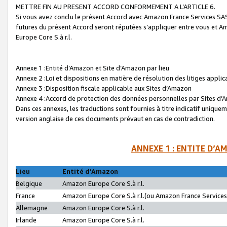
METTRE FIN AU PRESENT ACCORD CONFORMEMENT A L’ARTICLE 6.
Si vous avez conclu le présent Accord avec Amazon France Services SAS 
futures du présent Accord seront réputées s’appliquer entre vous et 
Europe Core S.à r.l.
Annexe 1 :Entité d’Amazon et Site d’Amazon par lieu
Annexe 2 :Loi et dispositions en matière de résolution des litiges appli
Annexe 3 :Disposition fiscale applicable aux Sites d’Amazon
Annexe 4 :Accord de protection des données personnelles par Sites d
Dans ces annexes, les traductions sont fournies à titre indicatif uniquem
version anglaise de ces documents prévaut en cas de contradiction.
ANNEXE 1 : ENTITE D’A
Lieu
Entité d’Amazon
Belgique
Amazon Europe Core S.à r.l.
France
Amazon Europe Core S.à r.l.(ou Amazon France Services 
Allemagne
Amazon Europe Core S.à r.l.
Irlande
Amazon Europe Core S.à r.l.