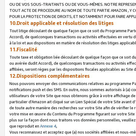
OU DE VOS SOUS-TRAITANTS OU DE VOUS-MÊMES. NOTRE REPRES
TOUT ACTE DE PROCEDURE AU NOM DE TOUTE PARTIE AMAZON , Y CO
POUR LA PROTECTION DE DROITS, ET NOTAMMENT POUR FAIRE APPL
10.Droit applicable et résolution des litiges
Tout litige découlant de quelque façon que ce soit du Programme Parte
Accord), de quelconques transactions ou activités effectuées en vertu d
à la loi et aux dispositions en matière de résolution des litiges applic
11.Fiscalité
Toute taxe et obligation liée découlant de quelque façon que ce soit 
ou avérée dudit Accord), de quelconques transactions ou activités effe
affiliées, seront régies par les dispositions fiscales applicables au Si
12.Dispositions complémentaires
Nous pouvons envoyer des communications relatives au programme Parten
notifications push et des SMS. En outre, nous sommes autorisés à (a) cont
utilisateurs de votre Site que nous obtenons grâce à votre affichage de
particulier d'Amazon ait cliqué sur un Lien Spécial de votre Site avant d
de toute autre manière des recherches sur votre Site afin de vérifier le re
votre mise en œuvre du Contenu du Programme figurant sur votre Site à
plus sur la façon dont nous traitons vos données personnelles, veuille
que reproduit en
Annexe 4
,
Vous reconnaissez et acceptez que (a) nos sociétés affiliées et nous-m