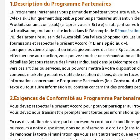
1.Description du Programme Partenaires
Le Programme Partenaires vous permet de monétiser votre site Web, vos 
l'Alexa skill (uniquement disponible pour les partenaires utilisant un 
Produits sur amazon.co.uk) (ci-après votre «
Site
») en plaçant sur votr
la localisation, tout autre site inclus dans le Décompte de
Rémunération
l'ID de Partenaire au sein de l'Alexa skill (via l'Alexa Shopping Kit). Le
fournissons et respecter le présent Accord («
Liens Spéciaux
»).
Lorsque nos clients cliquent ou interagissent avec des Liens Spéciaux p
effectuer une autre action, vous pouvez toucher une rémunération au ti
détaillées (et sous réserve des limites indiquées) dans le Décompte de
vers ces articles ou services, nous pouvons mettre à votre disposition d
contenus marketing et autres outils de création de liens, des interfaces
informations concernant le Programme Partenaires (le «
Contenu du 
texte ou tout autre information ou contenu concernant des produits prop
2.Exigences de Conformité au Programme Partenair
Vous devez respecter le présent Accord pour pouvoir participer au Pr
Vous devez nous transmettre promptement toutes les informations que
En cas de violation de votre part du présent Accord ou de conditions g
ou recours à notre disposition, nous nous réservons le droit de (dans 
de renoncer à) toute rémunération qui vous serait autrement due en ver