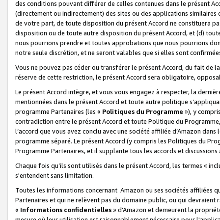
des conditions pouvant différer de celles contenues dans le présent Ac
(directement ou indirectement) des sites ou des applications similaires o
de votre part, de toute disposition du présent Accord ne constituera pa
disposition ou de toute autre disposition du présent Accord, et (d) tou
nous pourrions prendre et toutes approbations que nous pourrions donn
notre seule discrétion, et ne seront valables que si elles sont confirmée
Vous ne pouvez pas céder ou transférer le présent Accord, du fait de la 
réserve de cette restriction, le présent Accord sera obligatoire, opposab
Le présent Accord intègre, et vous vous engagez à respecter, la dernière 
mentionnées dans le présent Accord et toute autre politique s’appliqua
programme Partenaires (les «
Politiques du Programme
»), y compri
contradiction entre le présent Accord et toute Politique du Programme, 
l’accord que vous avez conclu avec une société affiliée d’Amazon dans 
programme séparé. Le présent Accord (y compris les Politiques du Progr
Programme Partenaires, et il supplante tous les accords et discussions 
Chaque fois qu’ils sont utilisés dans le présent Accord, les termes « in
s'entendent sans limitation.
Toutes les informations concernant Amazon ou ses sociétés affiliées 
Partenaires et qui ne relèvent pas du domaine public, ou qui devraient
«
Informations confidentielles
» d’Amazon et demeurent la propriété 
mesure où leur utilisation est raisonnablement nécessaire pour l'appli