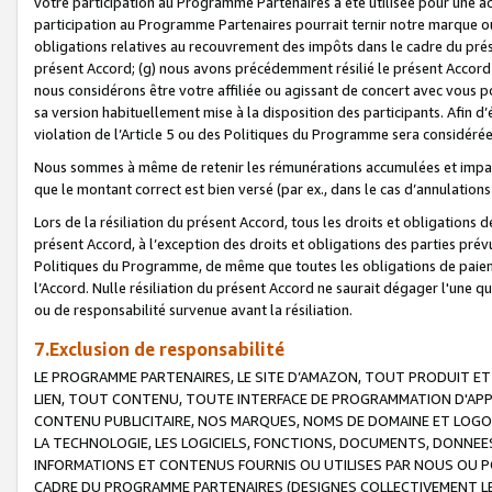
votre participation au Programme Partenaires a été utilisée pour une ac
participation au Programme Partenaires pourrait ternir notre marque ou
obligations relatives au recouvrement des impôts dans le cadre du prése
présent Accord; (g) nous avons précédemment résilié le présent Accord
nous considérons être votre affiliée ou agissant de concert avec vous 
sa version habituellement mise à la disposition des participants. Afin d’é
violation de l’Article 5 ou des Politiques du Programme sera considéré
Nous sommes à même de retenir les rémunérations accumulées et impayée
que le montant correct est bien versé (par ex., dans le cas d’annulations
Lors de la résiliation du présent Accord, tous les droits et obligations 
présent Accord, à l’exception des droits et obligations des parties prévus
Politiques du Programme, de même que toutes les obligations de paiement
l’Accord. Nulle résiliation du présent Accord ne saurait dégager l'une 
ou de responsabilité survenue avant la résiliation.
7.Exclusion de responsabilité
LE PROGRAMME PARTENAIRES, LE SITE D’AMAZON, TOUT PRODUIT ET 
LIEN, TOUT CONTENU, TOUTE INTERFACE DE PROGRAMMATION D'APP
CONTENU PUBLICITAIRE, NOS MARQUES, NOMS DE DOMAINE ET LOGOS
LA TECHNOLOGIE, LES LOGICIELS, FONCTIONS, DOCUMENTS, DONNEES
INFORMATIONS ET CONTENUS FOURNIS OU UTILISES PAR NOUS OU P
CADRE DU PROGRAMME PARTENAIRES (DESIGNES COLLECTIVEMENT LE