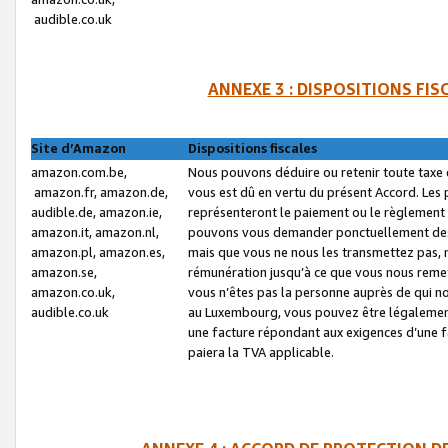
audible.co.uk
ANNEXE 3 : DISPOSITIONS FI
Site d’Amazon
Dispositions fiscales
amazon.com.be,
Nous pouvons déduire ou retenir toute taxe 
amazon.fr, amazon.de,
vous est dû en vertu du présent Accord. Les 
audible.de, amazon.ie,
représenteront le paiement ou le règlement 
amazon.it, amazon.nl,
pouvons vous demander ponctuellement des r
amazon.pl, amazon.es,
mais que vous ne nous les transmettez pas, n
amazon.se,
rémunération jusqu’à ce que vous nous reme
amazon.co.uk,
vous n’êtes pas la personne auprès de qui no
audible.co.uk
au Luxembourg, vous pouvez être légalement 
une facture répondant aux exigences d’une 
paiera la TVA applicable.