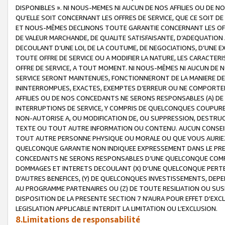
DISPONIBLES ». NI NOUS-MEMES NI AUCUN DE NOS AFFILIES OU D
QU’ELLE SOIT CONCERNANT LES OFFRES DE SERVICE, QUE CE SOIT DE
ET NOUS-MÊMES DECLINONS TOUTE GARANTIE CONCERNANT LES OFFRE
DE VALEUR MARCHANDE, DE QUALITE SATISFAISANTE, D’ADEQUATION
DECOULANT D’UNE LOI, DE LA COUTUME, DE NEGOCIATIONS, D’UNE
TOUTE OFFRE DE SERVICE OU A MODIFIER LA NATURE, LES CARACTERI
OFFRE DE SERVICE, A TOUT MOMENT. NI NOUS-MÊMES NI AUCUN DE 
SERVICE SERONT MAINTENUES, FONCTIONNERONT DE LA MANIERE DECR
ININTERROMPUES, EXACTES, EXEMPTES D’ERREUR OU NE COMPORT
AFFILIES OU DE NOS CONCEDANTS NE SERONS RESPONSABLES (A) DE
INTERRUPTIONS DE SERVICE, Y COMPRIS DE QUELCONQUES COUPURE
NON-AUTORISE A, OU MODIFICATION DE, OU SUPPRESSION, DESTRUC
TEXTE OU TOUT AUTRE INFORMATION OU CONTENU. AUCUN CONSEIL 
TOUT AUTRE PERSONNE PHYSIQUE OU MORALE OU QUE VOUS AURIEZ 
QUELCONQUE GARANTIE NON INDIQUEE EXPRESSEMENT DANS LE PRES
CONCEDANTS NE SERONS RESPONSABLES D’UNE QUELCONQUE COM
DOMMAGES ET INTERETS DECOULANT (X) D'UNE QUELCONQUE PERTE D
D'AUTRES BENEFICES, (Y) DE QUELCONQUES INVESTISSEMENTS, DEP
AU PROGRAMME PARTENAIRES OU (Z) DE TOUTE RESILIATION OU SU
DISPOSITION DE LA PRESENTE SECTION 7 N'AURA POUR EFFET D'EXC
LEGISLATION APPLICABLE INTERDIT LA LIMITATION OU L’EXCLUSION.
8.Limitations de responsabilité