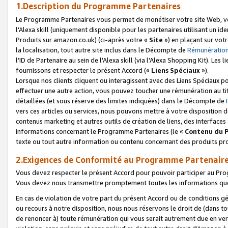
1.Description du Programme Partenaires
Le Programme Partenaires vous permet de monétiser votre site Web, vos 
l'Alexa skill (uniquement disponible pour les partenaires utilisant un 
Produits sur amazon.co.uk) (ci-après votre «
Site
») en plaçant sur votr
la localisation, tout autre site inclus dans le Décompte de
Rémunération
l'ID de Partenaire au sein de l'Alexa skill (via l'Alexa Shopping Kit). Le
fournissons et respecter le présent Accord («
Liens Spéciaux
»).
Lorsque nos clients cliquent ou interagissent avec des Liens Spéciaux p
effectuer une autre action, vous pouvez toucher une rémunération au ti
détaillées (et sous réserve des limites indiquées) dans le Décompte de
vers ces articles ou services, nous pouvons mettre à votre disposition d
contenus marketing et autres outils de création de liens, des interfaces
informations concernant le Programme Partenaires (le «
Contenu du 
texte ou tout autre information ou contenu concernant des produits prop
2.Exigences de Conformité au Programme Partenair
Vous devez respecter le présent Accord pour pouvoir participer au Pr
Vous devez nous transmettre promptement toutes les informations que
En cas de violation de votre part du présent Accord ou de conditions g
ou recours à notre disposition, nous nous réservons le droit de (dans 
de renoncer à) toute rémunération qui vous serait autrement due en ver