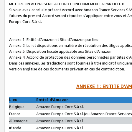
METTRE FIN AU PRESENT ACCORD CONFORMEMENT A L’ARTICLE 6.
Si vous avez conclu le présent Accord avec Amazon France Services SAS 
futures du présent Accord seront réputées s’appliquer entre vous et 
Europe Core S.à r.l.
Annexe 1 :Entité d’Amazon et Site d’Amazon par lieu
Annexe 2 :Loi et dispositions en matière de résolution des litiges appli
Annexe 3 :Disposition fiscale applicable aux Sites d’Amazon
Annexe 4 :Accord de protection des données personnelles par Sites d
Dans ces annexes, les traductions sont fournies à titre indicatif uniquem
version anglaise de ces documents prévaut en cas de contradiction.
ANNEXE 1 : ENTITE D’A
Lieu
Entité d’Amazon
Belgique
Amazon Europe Core S.à r.l.
France
Amazon Europe Core S.à r.l.(ou Amazon France Services 
Allemagne
Amazon Europe Core S.à r.l.
Irlande
Amazon Europe Core S.à r.l.