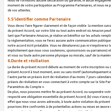
Nous ne formulons aucune déclaration ou garantie, ni aucun engagemen
moment de votre participation au Programme Partenaires, et nous ne p
de vos attentes.
5.S’identifier comme Partenaire
Vous devez faire figurer clairement et de façon visible la mention sui
du présent Accord, sur votre Site ou tout autre endroit où Amazon peut vo
tant que Partenaire Amazon, je réalise un bénéfice sur les achats remplis
la réglementation, vous ne ferez aucune autre communication publique
notre accord écrit préalable. Vous ne dénaturerez pas ni n’enjoliverez 
implicitement que nous vous soutenons, sponsorisons ou parrainons) et v
et vous ou toute autre personne physique ou morale, sauf de la manièr
6.Durée et résiliation
La durée du présent Accord débute au moment de votre inscription ou de
présent Accord à tout moment, avec ou sans motif (automatiquement et sa
l’autre partie un préavis écrit de résiliation d’au moins 7 jours calenda
préavis de résiliation en vous connectant à votre compte sur le Site Par
Paramètres du Compte ».
De plus, nous pouvons mettre fin au présent Accord, ou suspendre votre 
respecté une obligation essentielle du présent Accord; (b) vous n’avez p
effet que nous vous avons adressée, à toute autre violation du présen
pourrions être confrontés à de potentielles actions ou mises en œuvre 