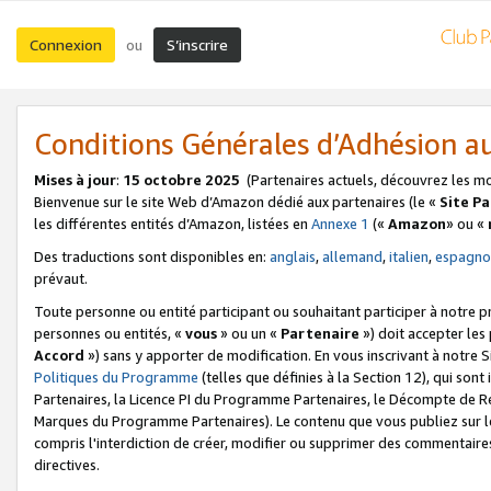
Connexion
S’inscrire
ou
Conditions Générales d’Adhésion 
Mises à jour
:
15 octobre 2025
(Partenaires actuels, découvrez les m
Bienvenue sur le site Web d’Amazon dédié aux partenaires (le «
Site P
les différentes entités d’Amazon, listées en
Annexe 1
(«
Amazon
» ou «
Des traductions sont disponibles en:
anglais
,
allemand
,
italien
,
espagno
prévaut.
Toute personne ou entité participant ou souhaitant participer à notre 
personnes ou entités, «
vous
» ou un «
Partenaire
») doit accepter le
Accord
») sans y apporter de modification. En vous inscrivant à notre Si
Politiques du Programme
(telles que définies à la Section 12), qui so
Partenaires, la Licence PI du Programme Partenaires, le Décompte de 
Marques du Programme Partenaires). Le contenu que vous publiez sur l
compris l'interdiction de créer, modifier ou supprimer des commentaires
directives.