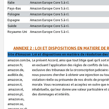
Italie
Amazon Europe Core S.à r.l.
Pays-Bas
Amazon Europe Core S.à r.l.
Pologne
Amazon Europe Core S.à r.l.
Espagne
Amazon Europe Core S.à r.l.
Suède
Amazon Europe Core S.à r.l.
Royaume-Uni
Amazon Europe Core S.à r.l.
ANNEXE 2 : LOI ET DISPOSITIONS EN MATIERE DE
Site d’Amazon
Loi et dispositions en matière de résolution des 
amazon.com.be,
Le présent Accord, ainsi que tout litige quel qu’il soi
amazon.fr,
en excluant l’application des règles de conflits de l
amazon.de,
exclusive des tribunaux de la circonscription judiciai
audible.de,
nous pouvons chercher à obtenir une injonction ou tou
amazon.ie,
violation réelle ou présumée de nos droits de proprié
amazon.it,
morale. Vous reconnaissez et acceptez en outre que n
amazon.nl,
inhabituelle, qui leur donne une valeur particulière 
amazon.pl,
des dommages et intérêts.
amazon.es,
amazon.se,
amazon.co.uk,