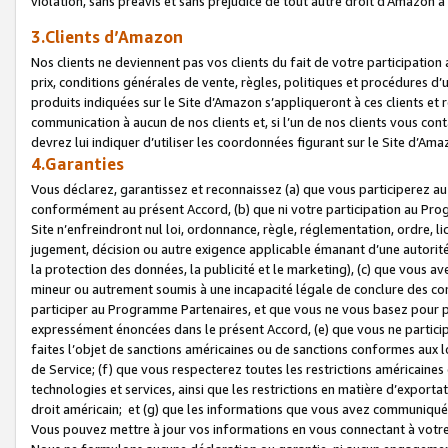
violation, sans préavis et sans préjudice de tout autre droit d’Amazo
3.Clients d’Amazon
Nos clients ne deviennent pas vos clients du fait de votre participati
prix, conditions générales de vente, règles, politiques et procédures d’u
produits indiquées sur le Site d’Amazon s’appliqueront à ces clients et
communication à aucun de nos clients et, si l’un de nos clients vous co
devrez lui indiquer d’utiliser les coordonnées figurant sur le Site d’Ama
4.Garanties
Vous déclarez, garantissez et reconnaissez (a) que vous participerez a
conformément au présent Accord, (b) que ni votre participation au Prog
Site n’enfreindront nul loi, ordonnance, règle, réglementation, ordre, li
jugement, décision ou autre exigence applicable émanant d’une autori
la protection des données, la publicité et le marketing), (c) que vous 
mineur ou autrement soumis à une incapacité légale de conclure des con
participer au Programme Partenaires, et que vous ne vous basez pour pr
expressément énoncées dans le présent Accord, (e) que vous ne particip
faites l’objet de sanctions américaines ou de sanctions conformes aux 
de Service; (f) que vous respecterez toutes les restrictions américaines
technologies et services, ainsi que les restrictions en matière d’exporta
droit américain; et (g) que les informations que vous avez communiqué
Vous pouvez mettre à jour vos informations en vous connectant à votre