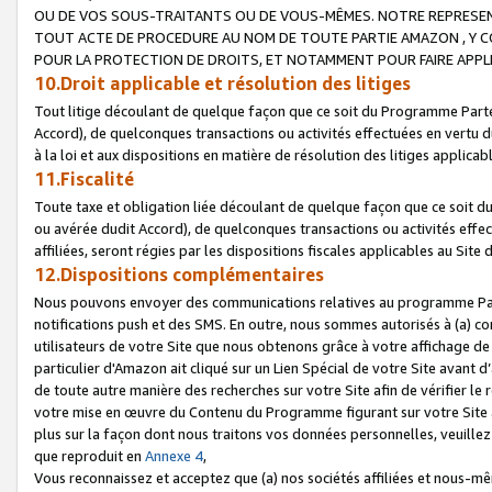
OU DE VOS SOUS-TRAITANTS OU DE VOUS-MÊMES. NOTRE REPRES
TOUT ACTE DE PROCEDURE AU NOM DE TOUTE PARTIE AMAZON , Y CO
POUR LA PROTECTION DE DROITS, ET NOTAMMENT POUR FAIRE APPL
10.Droit applicable et résolution des litiges
Tout litige découlant de quelque façon que ce soit du Programme Parte
Accord), de quelconques transactions ou activités effectuées en vertu d
à la loi et aux dispositions en matière de résolution des litiges applic
11.Fiscalité
Toute taxe et obligation liée découlant de quelque façon que ce soit 
ou avérée dudit Accord), de quelconques transactions ou activités effe
affiliées, seront régies par les dispositions fiscales applicables au Si
12.Dispositions complémentaires
Nous pouvons envoyer des communications relatives au programme Parten
notifications push et des SMS. En outre, nous sommes autorisés à (a) cont
utilisateurs de votre Site que nous obtenons grâce à votre affichage de
particulier d'Amazon ait cliqué sur un Lien Spécial de votre Site avant d
de toute autre manière des recherches sur votre Site afin de vérifier le re
votre mise en œuvre du Contenu du Programme figurant sur votre Site à
plus sur la façon dont nous traitons vos données personnelles, veuille
que reproduit en
Annexe 4
,
Vous reconnaissez et acceptez que (a) nos sociétés affiliées et nous-m