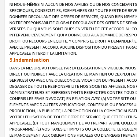
NI NOUS-MÊMES NI AUCUN DE NOS AFFILIES OU DE NOS CONCEDANT
SPECIFIQUES, CONSECUTIFS, EXEMPLAIRES OU TOUTE PERTE DE REVE
DONNEES DECOULANT DES OFFRES DE SERVICES, QUAND BIEN MEME N
NOTRE RESPONSABILITE GLOBALE DECOULANT DES OFFRES DE SERVI
VERSEES OU QUI VOUS SONT DUES EN VERTU DE CET ACCORD AU CO
INTERVENU L’EVENEMENT QUI A DONNE LIEU A LA DEMANDE DE RESP
DROIT OU RECOURS EN EQUITE, Y COMPRIS LE DROIT A DEMANDER l'
AVEC LE PRESENT ACCORD. AUCUNE DISPOSITION DU PRESENT PARAG
APPLICABLE INTERDIT LA LIMITATION.
9.Indemnisation
DANS LA MESURE AUTORISEE PAR LA LEGISLATION EN VIGUEUR, NO
DIRECT OU INDIRECT AVEC LA CREATION, LE MAINTIEN OU L’EXPLOIT
SERVICES) OU AVEC UNE QUELCONQUE VIOLATION DU PRESENT ACCO
DEGAGER DE TOUTE RESPONSABILITE NOS SOCIETES AFFILIEES, NOS 
ADMINISTRATEURS ET REPRESENTANTS RESPECTIFS CONTRE TOUS D
COMPRIS LES FRAIS D’AVOCAT) EN RELATION AVEC (A) VOTRE SITE O
ELEMENTS AVEC D’AUTRES APPLICATIONS, CONTENUS OU PROCESSUS, (
PRODUCTION, LA PUBLICITE, LA PROMOTION OU LA COMMERCIALISAT
VOTRE UTILISATION DE TOUTE OFFRE DE SERVICE, QUE CETTE UTILI
APPLICABLE, (D) TOUT MANQUEMENT DE VOTRE PART A UNE QUELCO
PROGRAMME), (E) VOS TAXES ET IMPOTS OU LA COLLECTE, LE REGLE
LE MANQUEMENT AUX OBLIGATIONS FISCALES OU D’ENREGISTREMENT 