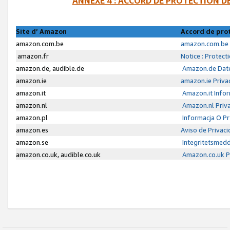
ANNEXE 4 : ACCORD DE PROTECTION 
Site d’ Amazon
Accord de pro
amazon.com.be
amazon.com.be 
amazon.fr
Notice : Protect
amazon.de, audible.de
Amazon.de Date
amazon.ie
amazon.ie Priva
amazon.it
Amazon.it Infor
amazon.nl
Amazon.nl Priva
amazon.pl
Informacja O P
amazon.es
Aviso de Privac
amazon.se
Integritetsmed
amazon.co.uk, audible.co.uk
Amazon.co.uk Pr