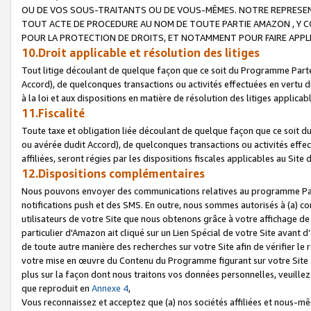
OU DE VOS SOUS-TRAITANTS OU DE VOUS-MÊMES. NOTRE REPRES
TOUT ACTE DE PROCEDURE AU NOM DE TOUTE PARTIE AMAZON , Y CO
POUR LA PROTECTION DE DROITS, ET NOTAMMENT POUR FAIRE APPL
10.Droit applicable et résolution des litiges
Tout litige découlant de quelque façon que ce soit du Programme Parte
Accord), de quelconques transactions ou activités effectuées en vertu d
à la loi et aux dispositions en matière de résolution des litiges applic
11.Fiscalité
Toute taxe et obligation liée découlant de quelque façon que ce soit 
ou avérée dudit Accord), de quelconques transactions ou activités effe
affiliées, seront régies par les dispositions fiscales applicables au Si
12.Dispositions complémentaires
Nous pouvons envoyer des communications relatives au programme Parten
notifications push et des SMS. En outre, nous sommes autorisés à (a) cont
utilisateurs de votre Site que nous obtenons grâce à votre affichage de
particulier d'Amazon ait cliqué sur un Lien Spécial de votre Site avant d
de toute autre manière des recherches sur votre Site afin de vérifier le re
votre mise en œuvre du Contenu du Programme figurant sur votre Site à
plus sur la façon dont nous traitons vos données personnelles, veuille
que reproduit en
Annexe 4
,
Vous reconnaissez et acceptez que (a) nos sociétés affiliées et nous-m