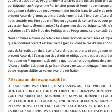
votre participation au Programme Partenaires a été utilisée pour une ac
participation au Programme Partenaires pourrait ternir notre marque ou
obligations relatives au recouvrement des impôts dans le cadre du prése
présent Accord; (g) nous avons précédemment résilié le présent Accord
nous considérons être votre affiliée ou agissant de concert avec vous 
sa version habituellement mise à la disposition des participants. Afin d’é
violation de l’Article 5 ou des Politiques du Programme sera considéré
Nous sommes à même de retenir les rémunérations accumulées et impayée
que le montant correct est bien versé (par ex., dans le cas d’annulations
Lors de la résiliation du présent Accord, tous les droits et obligations 
présent Accord, à l’exception des droits et obligations des parties prévus
Politiques du Programme, de même que toutes les obligations de paiement
l’Accord. Nulle résiliation du présent Accord ne saurait dégager l'une 
ou de responsabilité survenue avant la résiliation.
7.Exclusion de responsabilité
LE PROGRAMME PARTENAIRES, LE SITE D’AMAZON, TOUT PRODUIT ET 
LIEN, TOUT CONTENU, TOUTE INTERFACE DE PROGRAMMATION D'APP
CONTENU PUBLICITAIRE, NOS MARQUES, NOMS DE DOMAINE ET LOGOS
LA TECHNOLOGIE, LES LOGICIELS, FONCTIONS, DOCUMENTS, DONNEES
INFORMATIONS ET CONTENUS FOURNIS OU UTILISES PAR NOUS OU P
CADRE DU PROGRAMME PARTENAIRES (DESIGNES COLLECTIVEMENT LE