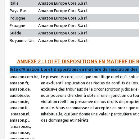
Italie
Amazon Europe Core S.à r.l.
Pays-Bas
Amazon Europe Core S.à r.l.
Pologne
Amazon Europe Core S.à r.l.
Espagne
Amazon Europe Core S.à r.l.
Suède
Amazon Europe Core S.à r.l.
Royaume-Uni
Amazon Europe Core S.à r.l.
ANNEXE 2 : LOI ET DISPOSITIONS EN MATIERE DE
Site d’Amazon
Loi et dispositions en matière de résolution des 
amazon.com.be,
Le présent Accord, ainsi que tout litige quel qu’il soi
amazon.fr,
en excluant l’application des règles de conflits de l
amazon.de,
exclusive des tribunaux de la circonscription judiciai
audible.de,
nous pouvons chercher à obtenir une injonction ou tou
amazon.ie,
violation réelle ou présumée de nos droits de proprié
amazon.it,
morale. Vous reconnaissez et acceptez en outre que n
amazon.nl,
inhabituelle, qui leur donne une valeur particulière 
amazon.pl,
des dommages et intérêts.
amazon.es,
amazon.se,
amazon.co.uk,