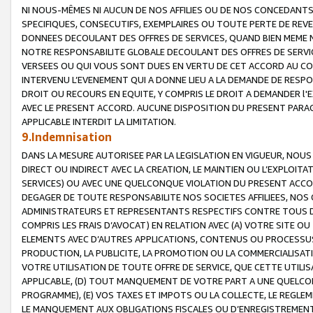
NI NOUS-MÊMES NI AUCUN DE NOS AFFILIES OU DE NOS CONCEDANT
SPECIFIQUES, CONSECUTIFS, EXEMPLAIRES OU TOUTE PERTE DE REVE
DONNEES DECOULANT DES OFFRES DE SERVICES, QUAND BIEN MEME N
NOTRE RESPONSABILITE GLOBALE DECOULANT DES OFFRES DE SERVI
VERSEES OU QUI VOUS SONT DUES EN VERTU DE CET ACCORD AU CO
INTERVENU L’EVENEMENT QUI A DONNE LIEU A LA DEMANDE DE RESP
DROIT OU RECOURS EN EQUITE, Y COMPRIS LE DROIT A DEMANDER l'
AVEC LE PRESENT ACCORD. AUCUNE DISPOSITION DU PRESENT PARAG
APPLICABLE INTERDIT LA LIMITATION.
9.Indemnisation
DANS LA MESURE AUTORISEE PAR LA LEGISLATION EN VIGUEUR, NO
DIRECT OU INDIRECT AVEC LA CREATION, LE MAINTIEN OU L’EXPLOIT
SERVICES) OU AVEC UNE QUELCONQUE VIOLATION DU PRESENT ACCO
DEGAGER DE TOUTE RESPONSABILITE NOS SOCIETES AFFILIEES, NOS 
ADMINISTRATEURS ET REPRESENTANTS RESPECTIFS CONTRE TOUS D
COMPRIS LES FRAIS D’AVOCAT) EN RELATION AVEC (A) VOTRE SITE O
ELEMENTS AVEC D’AUTRES APPLICATIONS, CONTENUS OU PROCESSUS, (
PRODUCTION, LA PUBLICITE, LA PROMOTION OU LA COMMERCIALISAT
VOTRE UTILISATION DE TOUTE OFFRE DE SERVICE, QUE CETTE UTILI
APPLICABLE, (D) TOUT MANQUEMENT DE VOTRE PART A UNE QUELCO
PROGRAMME), (E) VOS TAXES ET IMPOTS OU LA COLLECTE, LE REGLE
LE MANQUEMENT AUX OBLIGATIONS FISCALES OU D’ENREGISTREMENT 