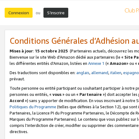
Connexion
S’inscrire
ou
Conditions Générales d’Adhésion 
Mises à jour
:
15 octobre 2025
(Partenaires actuels, découvrez les m
Bienvenue sur le site Web d’Amazon dédié aux partenaires (le «
Site P
les différentes entités d’Amazon, listées en
Annexe 1
(«
Amazon
» ou «
Des traductions sont disponibles en:
anglais
,
allemand
,
italien
,
espagno
prévaut.
Toute personne ou entité participant ou souhaitant participer à notre 
personnes ou entités, «
vous
» ou un «
Partenaire
») doit accepter le
Accord
») sans y apporter de modification. En vous inscrivant à notre Si
Politiques du Programme
(telles que définies à la Section 12), qui so
Partenaires, la Licence PI du Programme Partenaires, le Décompte de 
Marques du Programme Partenaires). Le contenu que vous publiez sur l
compris l'interdiction de créer, modifier ou supprimer des commentaires
directives.