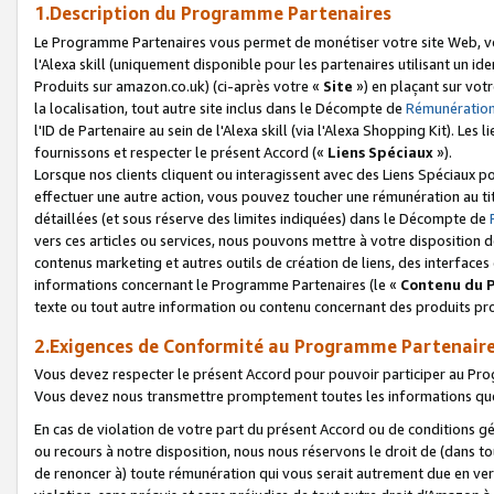
1.Description du Programme Partenaires
Le Programme Partenaires vous permet de monétiser votre site Web, vos 
l'Alexa skill (uniquement disponible pour les partenaires utilisant un 
Produits sur amazon.co.uk) (ci-après votre «
Site
») en plaçant sur votr
la localisation, tout autre site inclus dans le Décompte de
Rémunération
l'ID de Partenaire au sein de l'Alexa skill (via l'Alexa Shopping Kit). Le
fournissons et respecter le présent Accord («
Liens Spéciaux
»).
Lorsque nos clients cliquent ou interagissent avec des Liens Spéciaux p
effectuer une autre action, vous pouvez toucher une rémunération au ti
détaillées (et sous réserve des limites indiquées) dans le Décompte de
vers ces articles ou services, nous pouvons mettre à votre disposition d
contenus marketing et autres outils de création de liens, des interfaces
informations concernant le Programme Partenaires (le «
Contenu du 
texte ou tout autre information ou contenu concernant des produits prop
2.Exigences de Conformité au Programme Partenair
Vous devez respecter le présent Accord pour pouvoir participer au Pr
Vous devez nous transmettre promptement toutes les informations que
En cas de violation de votre part du présent Accord ou de conditions g
ou recours à notre disposition, nous nous réservons le droit de (dans 
de renoncer à) toute rémunération qui vous serait autrement due en ver