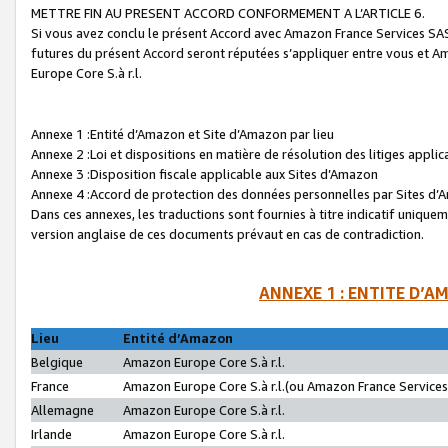
METTRE FIN AU PRESENT ACCORD CONFORMEMENT A L’ARTICLE 6.
Si vous avez conclu le présent Accord avec Amazon France Services SAS 
futures du présent Accord seront réputées s’appliquer entre vous et 
Europe Core S.à r.l.
Annexe 1 :Entité d’Amazon et Site d’Amazon par lieu
Annexe 2 :Loi et dispositions en matière de résolution des litiges appli
Annexe 3 :Disposition fiscale applicable aux Sites d’Amazon
Annexe 4 :Accord de protection des données personnelles par Sites d
Dans ces annexes, les traductions sont fournies à titre indicatif uniquem
version anglaise de ces documents prévaut en cas de contradiction.
ANNEXE 1 : ENTITE D’A
Lieu
Entité d’Amazon
Belgique
Amazon Europe Core S.à r.l.
France
Amazon Europe Core S.à r.l.(ou Amazon France Services 
Allemagne
Amazon Europe Core S.à r.l.
Irlande
Amazon Europe Core S.à r.l.