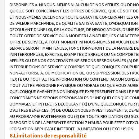
DISPONIBLES ». NI NOUS-MEMES NI AUCUN DE NOS AFFILIES OU D
QU’ELLE SOIT CONCERNANT LES OFFRES DE SERVICE, QUE CE SOIT DE
ET NOUS-MÊMES DECLINONS TOUTE GARANTIE CONCERNANT LES OFFRE
DE VALEUR MARCHANDE, DE QUALITE SATISFAISANTE, D’ADEQUATION
DECOULANT D’UNE LOI, DE LA COUTUME, DE NEGOCIATIONS, D’UNE
TOUTE OFFRE DE SERVICE OU A MODIFIER LA NATURE, LES CARACTERI
OFFRE DE SERVICE, A TOUT MOMENT. NI NOUS-MÊMES NI AUCUN DE 
SERVICE SERONT MAINTENUES, FONCTIONNERONT DE LA MANIERE DECR
ININTERROMPUES, EXACTES, EXEMPTES D’ERREUR OU NE COMPORT
AFFILIES OU DE NOS CONCEDANTS NE SERONS RESPONSABLES (A) DE
INTERRUPTIONS DE SERVICE, Y COMPRIS DE QUELCONQUES COUPURE
NON-AUTORISE A, OU MODIFICATION DE, OU SUPPRESSION, DESTRUC
TEXTE OU TOUT AUTRE INFORMATION OU CONTENU. AUCUN CONSEIL 
TOUT AUTRE PERSONNE PHYSIQUE OU MORALE OU QUE VOUS AURIEZ 
QUELCONQUE GARANTIE NON INDIQUEE EXPRESSEMENT DANS LE PRES
CONCEDANTS NE SERONS RESPONSABLES D’UNE QUELCONQUE COM
DOMMAGES ET INTERETS DECOULANT (X) D'UNE QUELCONQUE PERTE D
D'AUTRES BENEFICES, (Y) DE QUELCONQUES INVESTISSEMENTS, DEP
AU PROGRAMME PARTENAIRES OU (Z) DE TOUTE RESILIATION OU SU
DISPOSITION DE LA PRESENTE SECTION 7 N'AURA POUR EFFET D'EXC
LEGISLATION APPLICABLE INTERDIT LA LIMITATION OU L’EXCLUSION.
8.Limitations de responsabilité