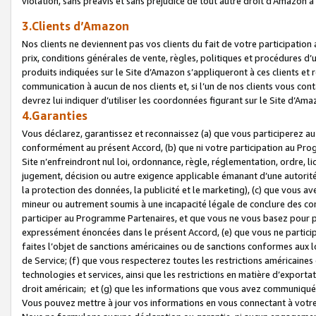
violation, sans préavis et sans préjudice de tout autre droit d’Amazo
3.Clients d’Amazon
Nos clients ne deviennent pas vos clients du fait de votre participati
prix, conditions générales de vente, règles, politiques et procédures d’u
produits indiquées sur le Site d’Amazon s’appliqueront à ces clients et
communication à aucun de nos clients et, si l’un de nos clients vous co
devrez lui indiquer d’utiliser les coordonnées figurant sur le Site d’Ama
4.Garanties
Vous déclarez, garantissez et reconnaissez (a) que vous participerez a
conformément au présent Accord, (b) que ni votre participation au Prog
Site n’enfreindront nul loi, ordonnance, règle, réglementation, ordre, li
jugement, décision ou autre exigence applicable émanant d’une autori
la protection des données, la publicité et le marketing), (c) que vous 
mineur ou autrement soumis à une incapacité légale de conclure des con
participer au Programme Partenaires, et que vous ne vous basez pour pr
expressément énoncées dans le présent Accord, (e) que vous ne particip
faites l’objet de sanctions américaines ou de sanctions conformes aux 
de Service; (f) que vous respecterez toutes les restrictions américaines
technologies et services, ainsi que les restrictions en matière d’exporta
droit américain; et (g) que les informations que vous avez communiqué
Vous pouvez mettre à jour vos informations en vous connectant à votre