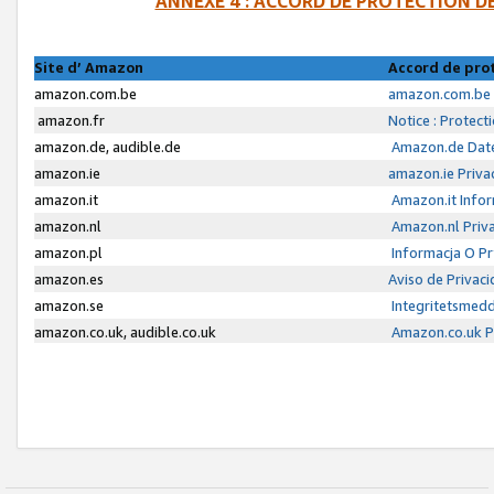
ANNEXE 4 : ACCORD DE PROTECTION 
Site d’ Amazon
Accord de pro
amazon.com.be
amazon.com.be 
amazon.fr
Notice : Protect
amazon.de, audible.de
Amazon.de Date
amazon.ie
amazon.ie Priva
amazon.it
Amazon.it Infor
amazon.nl
Amazon.nl Priva
amazon.pl
Informacja O P
amazon.es
Aviso de Privac
amazon.se
Integritetsmed
amazon.co.uk, audible.co.uk
Amazon.co.uk Pr