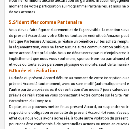
Nous ne formulons aucune déclaration ou garantie, ni aucun engagemen
moment de votre participation au Programme Partenaires, et nous ne p
de vos attentes.
5.S’identifier comme Partenaire
Vous devez faire figurer clairement et de façon visible la mention sui
du présent Accord, sur votre Site ou tout autre endroit où Amazon peut vo
tant que Partenaire Amazon, je réalise un bénéfice sur les achats remplis
la réglementation, vous ne ferez aucune autre communication publique
notre accord écrit préalable. Vous ne dénaturerez pas ni n’enjoliverez 
implicitement que nous vous soutenons, sponsorisons ou parrainons) et v
et vous ou toute autre personne physique ou morale, sauf de la manièr
6.Durée et résiliation
La durée du présent Accord débute au moment de votre inscription ou de
présent Accord à tout moment, avec ou sans motif (automatiquement et sa
l’autre partie un préavis écrit de résiliation d’au moins 7 jours calenda
préavis de résiliation en vous connectant à votre compte sur le Site Par
Paramètres du Compte ».
De plus, nous pouvons mettre fin au présent Accord, ou suspendre votre 
respecté une obligation essentielle du présent Accord; (b) vous n’avez p
effet que nous vous avons adressée, à toute autre violation du présen
pourrions être confrontés à de potentielles actions ou mises en œuvre 