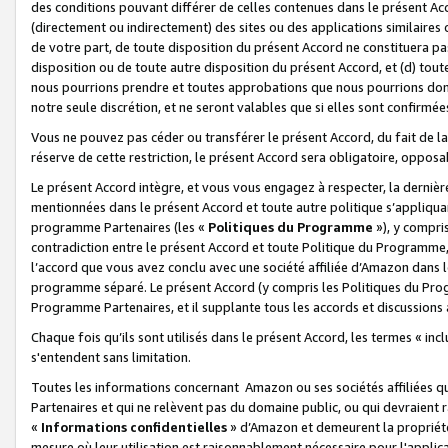
des conditions pouvant différer de celles contenues dans le présent Ac
(directement ou indirectement) des sites ou des applications similaires o
de votre part, de toute disposition du présent Accord ne constituera pa
disposition ou de toute autre disposition du présent Accord, et (d) tou
nous pourrions prendre et toutes approbations que nous pourrions donn
notre seule discrétion, et ne seront valables que si elles sont confirmée
Vous ne pouvez pas céder ou transférer le présent Accord, du fait de la 
réserve de cette restriction, le présent Accord sera obligatoire, opposab
Le présent Accord intègre, et vous vous engagez à respecter, la dernière 
mentionnées dans le présent Accord et toute autre politique s’appliqua
programme Partenaires (les «
Politiques du Programme
»), y compri
contradiction entre le présent Accord et toute Politique du Programme, 
l’accord que vous avez conclu avec une société affiliée d’Amazon dans 
programme séparé. Le présent Accord (y compris les Politiques du Progr
Programme Partenaires, et il supplante tous les accords et discussions 
Chaque fois qu’ils sont utilisés dans le présent Accord, les termes « in
s'entendent sans limitation.
Toutes les informations concernant Amazon ou ses sociétés affiliées 
Partenaires et qui ne relèvent pas du domaine public, ou qui devraient
«
Informations confidentielles
» d’Amazon et demeurent la propriété 
mesure où leur utilisation est raisonnablement nécessaire pour l'appli