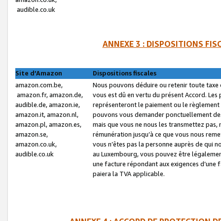
audible.co.uk
ANNEXE 3 : DISPOSITIONS FI
Site d’Amazon
Dispositions fiscales
amazon.com.be,
Nous pouvons déduire ou retenir toute taxe 
amazon.fr, amazon.de,
vous est dû en vertu du présent Accord. Les 
audible.de, amazon.ie,
représenteront le paiement ou le règlement 
amazon.it, amazon.nl,
pouvons vous demander ponctuellement des r
amazon.pl, amazon.es,
mais que vous ne nous les transmettez pas, n
amazon.se,
rémunération jusqu’à ce que vous nous reme
amazon.co.uk,
vous n’êtes pas la personne auprès de qui no
audible.co.uk
au Luxembourg, vous pouvez être légalement 
une facture répondant aux exigences d’une 
paiera la TVA applicable.