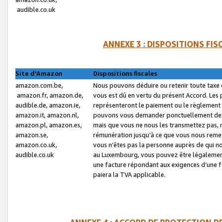
audible.co.uk
ANNEXE 3 : DISPOSITIONS FI
Site d’Amazon
Dispositions fiscales
amazon.com.be,
Nous pouvons déduire ou retenir toute taxe 
amazon.fr, amazon.de,
vous est dû en vertu du présent Accord. Les 
audible.de, amazon.ie,
représenteront le paiement ou le règlement 
amazon.it, amazon.nl,
pouvons vous demander ponctuellement des r
amazon.pl, amazon.es,
mais que vous ne nous les transmettez pas, n
amazon.se,
rémunération jusqu’à ce que vous nous reme
amazon.co.uk,
vous n’êtes pas la personne auprès de qui no
audible.co.uk
au Luxembourg, vous pouvez être légalement 
une facture répondant aux exigences d’une 
paiera la TVA applicable.