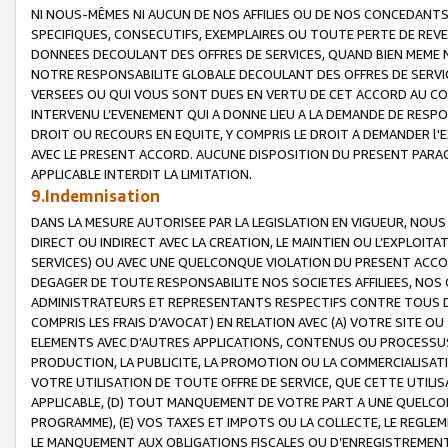
NI NOUS-MÊMES NI AUCUN DE NOS AFFILIES OU DE NOS CONCEDANT
SPECIFIQUES, CONSECUTIFS, EXEMPLAIRES OU TOUTE PERTE DE REVE
DONNEES DECOULANT DES OFFRES DE SERVICES, QUAND BIEN MEME N
NOTRE RESPONSABILITE GLOBALE DECOULANT DES OFFRES DE SERVI
VERSEES OU QUI VOUS SONT DUES EN VERTU DE CET ACCORD AU CO
INTERVENU L’EVENEMENT QUI A DONNE LIEU A LA DEMANDE DE RESP
DROIT OU RECOURS EN EQUITE, Y COMPRIS LE DROIT A DEMANDER l'
AVEC LE PRESENT ACCORD. AUCUNE DISPOSITION DU PRESENT PARAG
APPLICABLE INTERDIT LA LIMITATION.
9.Indemnisation
DANS LA MESURE AUTORISEE PAR LA LEGISLATION EN VIGUEUR, NO
DIRECT OU INDIRECT AVEC LA CREATION, LE MAINTIEN OU L’EXPLOIT
SERVICES) OU AVEC UNE QUELCONQUE VIOLATION DU PRESENT ACCO
DEGAGER DE TOUTE RESPONSABILITE NOS SOCIETES AFFILIEES, NOS 
ADMINISTRATEURS ET REPRESENTANTS RESPECTIFS CONTRE TOUS D
COMPRIS LES FRAIS D’AVOCAT) EN RELATION AVEC (A) VOTRE SITE O
ELEMENTS AVEC D’AUTRES APPLICATIONS, CONTENUS OU PROCESSUS, (
PRODUCTION, LA PUBLICITE, LA PROMOTION OU LA COMMERCIALISAT
VOTRE UTILISATION DE TOUTE OFFRE DE SERVICE, QUE CETTE UTILI
APPLICABLE, (D) TOUT MANQUEMENT DE VOTRE PART A UNE QUELCO
PROGRAMME), (E) VOS TAXES ET IMPOTS OU LA COLLECTE, LE REGLE
LE MANQUEMENT AUX OBLIGATIONS FISCALES OU D’ENREGISTREMENT 