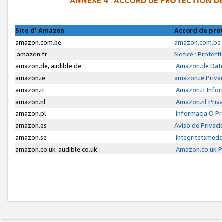
ANNEXE 4 : ACCORD DE PROTECTION 
Site d’ Amazon
Accord de pro
amazon.com.be
amazon.com.be 
amazon.fr
Notice : Protect
amazon.de, audible.de
Amazon.de Date
amazon.ie
amazon.ie Priva
amazon.it
Amazon.it Infor
amazon.nl
Amazon.nl Priva
amazon.pl
Informacja O P
amazon.es
Aviso de Privac
amazon.se
Integritetsmed
amazon.co.uk, audible.co.uk
Amazon.co.uk Pr