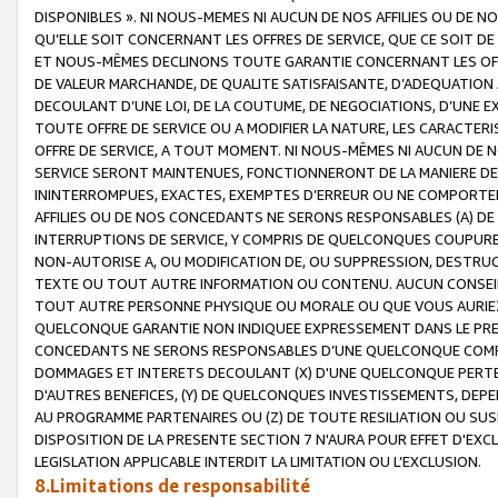
DISPONIBLES ». NI NOUS-MEMES NI AUCUN DE NOS AFFILIES OU D
QU’ELLE SOIT CONCERNANT LES OFFRES DE SERVICE, QUE CE SOIT DE
ET NOUS-MÊMES DECLINONS TOUTE GARANTIE CONCERNANT LES OFFRE
DE VALEUR MARCHANDE, DE QUALITE SATISFAISANTE, D’ADEQUATION
DECOULANT D’UNE LOI, DE LA COUTUME, DE NEGOCIATIONS, D’UNE
TOUTE OFFRE DE SERVICE OU A MODIFIER LA NATURE, LES CARACTERI
OFFRE DE SERVICE, A TOUT MOMENT. NI NOUS-MÊMES NI AUCUN DE 
SERVICE SERONT MAINTENUES, FONCTIONNERONT DE LA MANIERE DECR
ININTERROMPUES, EXACTES, EXEMPTES D’ERREUR OU NE COMPORT
AFFILIES OU DE NOS CONCEDANTS NE SERONS RESPONSABLES (A) DE
INTERRUPTIONS DE SERVICE, Y COMPRIS DE QUELCONQUES COUPURE
NON-AUTORISE A, OU MODIFICATION DE, OU SUPPRESSION, DESTRUC
TEXTE OU TOUT AUTRE INFORMATION OU CONTENU. AUCUN CONSEIL 
TOUT AUTRE PERSONNE PHYSIQUE OU MORALE OU QUE VOUS AURIEZ 
QUELCONQUE GARANTIE NON INDIQUEE EXPRESSEMENT DANS LE PRES
CONCEDANTS NE SERONS RESPONSABLES D’UNE QUELCONQUE COM
DOMMAGES ET INTERETS DECOULANT (X) D'UNE QUELCONQUE PERTE D
D'AUTRES BENEFICES, (Y) DE QUELCONQUES INVESTISSEMENTS, DEP
AU PROGRAMME PARTENAIRES OU (Z) DE TOUTE RESILIATION OU SU
DISPOSITION DE LA PRESENTE SECTION 7 N'AURA POUR EFFET D'EXC
LEGISLATION APPLICABLE INTERDIT LA LIMITATION OU L’EXCLUSION.
8.Limitations de responsabilité