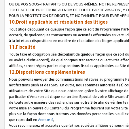
OU DE VOS SOUS-TRAITANTS OU DE VOUS-MÊMES. NOTRE REPRES
TOUT ACTE DE PROCEDURE AU NOM DE TOUTE PARTIE AMAZON , Y CO
POUR LA PROTECTION DE DROITS, ET NOTAMMENT POUR FAIRE APPL
10.Droit applicable et résolution des litiges
Tout litige découlant de quelque façon que ce soit du Programme Parte
Accord), de quelconques transactions ou activités effectuées en vertu d
à la loi et aux dispositions en matière de résolution des litiges applic
11.Fiscalité
Toute taxe et obligation liée découlant de quelque façon que ce soit 
ou avérée dudit Accord), de quelconques transactions ou activités effe
affiliées, seront régies par les dispositions fiscales applicables au Si
12.Dispositions complémentaires
Nous pouvons envoyer des communications relatives au programme Parten
notifications push et des SMS. En outre, nous sommes autorisés à (a) cont
utilisateurs de votre Site que nous obtenons grâce à votre affichage de
particulier d'Amazon ait cliqué sur un Lien Spécial de votre Site avant d
de toute autre manière des recherches sur votre Site afin de vérifier le re
votre mise en œuvre du Contenu du Programme figurant sur votre Site à
plus sur la façon dont nous traitons vos données personnelles, veuille
que reproduit en
Annexe 4
,
Vous reconnaissez et acceptez que (a) nos sociétés affiliées et nous-m