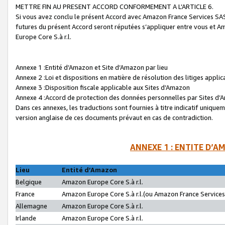
METTRE FIN AU PRESENT ACCORD CONFORMEMENT A L’ARTICLE 6.
Si vous avez conclu le présent Accord avec Amazon France Services SAS 
futures du présent Accord seront réputées s’appliquer entre vous et 
Europe Core S.à r.l.
Annexe 1 :Entité d’Amazon et Site d’Amazon par lieu
Annexe 2 :Loi et dispositions en matière de résolution des litiges appli
Annexe 3 :Disposition fiscale applicable aux Sites d’Amazon
Annexe 4 :Accord de protection des données personnelles par Sites d
Dans ces annexes, les traductions sont fournies à titre indicatif uniquem
version anglaise de ces documents prévaut en cas de contradiction.
ANNEXE 1 : ENTITE D’A
Lieu
Entité d’Amazon
Belgique
Amazon Europe Core S.à r.l.
France
Amazon Europe Core S.à r.l.(ou Amazon France Services 
Allemagne
Amazon Europe Core S.à r.l.
Irlande
Amazon Europe Core S.à r.l.