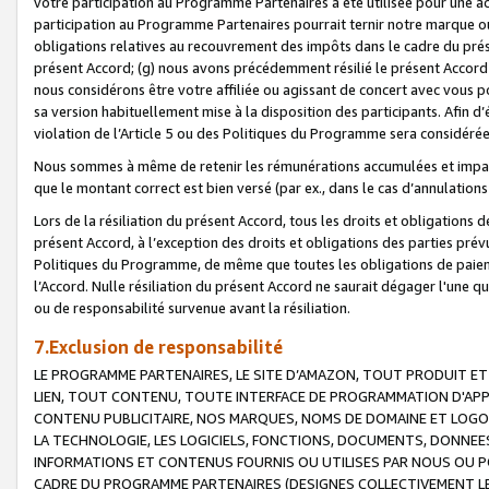
votre participation au Programme Partenaires a été utilisée pour une ac
participation au Programme Partenaires pourrait ternir notre marque ou
obligations relatives au recouvrement des impôts dans le cadre du prése
présent Accord; (g) nous avons précédemment résilié le présent Accord
nous considérons être votre affiliée ou agissant de concert avec vous 
sa version habituellement mise à la disposition des participants. Afin d’é
violation de l’Article 5 ou des Politiques du Programme sera considéré
Nous sommes à même de retenir les rémunérations accumulées et impayée
que le montant correct est bien versé (par ex., dans le cas d’annulations
Lors de la résiliation du présent Accord, tous les droits et obligations 
présent Accord, à l’exception des droits et obligations des parties prévus
Politiques du Programme, de même que toutes les obligations de paiement
l’Accord. Nulle résiliation du présent Accord ne saurait dégager l'une 
ou de responsabilité survenue avant la résiliation.
7.Exclusion de responsabilité
LE PROGRAMME PARTENAIRES, LE SITE D’AMAZON, TOUT PRODUIT ET 
LIEN, TOUT CONTENU, TOUTE INTERFACE DE PROGRAMMATION D'APP
CONTENU PUBLICITAIRE, NOS MARQUES, NOMS DE DOMAINE ET LOGOS
LA TECHNOLOGIE, LES LOGICIELS, FONCTIONS, DOCUMENTS, DONNEES
INFORMATIONS ET CONTENUS FOURNIS OU UTILISES PAR NOUS OU P
CADRE DU PROGRAMME PARTENAIRES (DESIGNES COLLECTIVEMENT LE