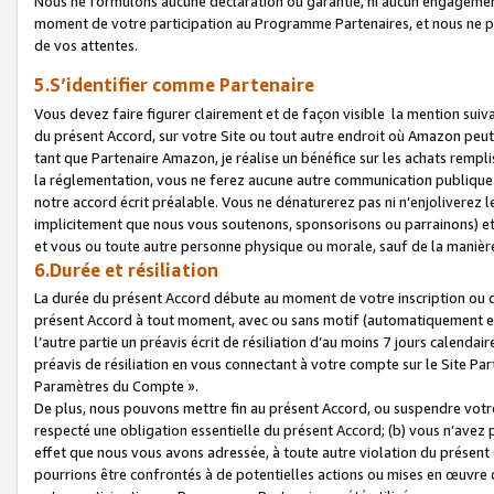
Nous ne formulons aucune déclaration ou garantie, ni aucun engagemen
moment de votre participation au Programme Partenaires, et nous ne p
de vos attentes.
5.S’identifier comme Partenaire
Vous devez faire figurer clairement et de façon visible la mention sui
du présent Accord, sur votre Site ou tout autre endroit où Amazon peut vo
tant que Partenaire Amazon, je réalise un bénéfice sur les achats remplis
la réglementation, vous ne ferez aucune autre communication publique
notre accord écrit préalable. Vous ne dénaturerez pas ni n’enjoliverez 
implicitement que nous vous soutenons, sponsorisons ou parrainons) et v
et vous ou toute autre personne physique ou morale, sauf de la manièr
6.Durée et résiliation
La durée du présent Accord débute au moment de votre inscription ou de
présent Accord à tout moment, avec ou sans motif (automatiquement et sa
l’autre partie un préavis écrit de résiliation d’au moins 7 jours calenda
préavis de résiliation en vous connectant à votre compte sur le Site Par
Paramètres du Compte ».
De plus, nous pouvons mettre fin au présent Accord, ou suspendre votre 
respecté une obligation essentielle du présent Accord; (b) vous n’avez p
effet que nous vous avons adressée, à toute autre violation du présen
pourrions être confrontés à de potentielles actions ou mises en œuvre 