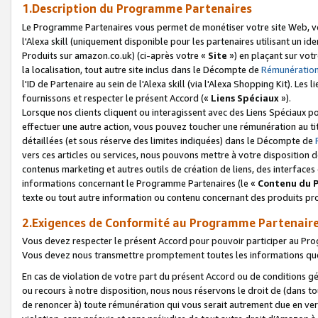
1.Description du Programme Partenaires
Le Programme Partenaires vous permet de monétiser votre site Web, vos 
l'Alexa skill (uniquement disponible pour les partenaires utilisant un 
Produits sur amazon.co.uk) (ci-après votre «
Site
») en plaçant sur votr
la localisation, tout autre site inclus dans le Décompte de
Rémunération
l'ID de Partenaire au sein de l'Alexa skill (via l'Alexa Shopping Kit). Le
fournissons et respecter le présent Accord («
Liens Spéciaux
»).
Lorsque nos clients cliquent ou interagissent avec des Liens Spéciaux p
effectuer une autre action, vous pouvez toucher une rémunération au ti
détaillées (et sous réserve des limites indiquées) dans le Décompte de
vers ces articles ou services, nous pouvons mettre à votre disposition d
contenus marketing et autres outils de création de liens, des interfaces
informations concernant le Programme Partenaires (le «
Contenu du 
texte ou tout autre information ou contenu concernant des produits prop
2.Exigences de Conformité au Programme Partenair
Vous devez respecter le présent Accord pour pouvoir participer au Pr
Vous devez nous transmettre promptement toutes les informations que
En cas de violation de votre part du présent Accord ou de conditions g
ou recours à notre disposition, nous nous réservons le droit de (dans 
de renoncer à) toute rémunération qui vous serait autrement due en ver