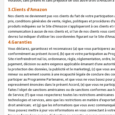
violation, sans préavis et sans préjudice de tout autre droit d’Amazo
3.Clients d’Amazon
Nos clients ne deviennent pas vos clients du fait de votre participati
prix, conditions générales de vente, règles, politiques et procédures d’u
produits indiquées sur le Site d’Amazon s’appliqueront à ces clients et
communication à aucun de nos clients et, si l’un de nos clients vous co
devrez lui indiquer d’utiliser les coordonnées figurant sur le Site d’Ama
4.Garanties
Vous déclarez, garantissez et reconnaissez (a) que vous participerez a
conformément au présent Accord, (b) que ni votre participation au Prog
Site n’enfreindront nul loi, ordonnance, règle, réglementation, ordre, li
jugement, décision ou autre exigence applicable émanant d’une autori
la protection des données, la publicité et le marketing), (c) que vous 
mineur ou autrement soumis à une incapacité légale de conclure des con
participer au Programme Partenaires, et que vous ne vous basez pour pr
expressément énoncées dans le présent Accord, (e) que vous ne particip
faites l’objet de sanctions américaines ou de sanctions conformes aux 
de Service; (f) que vous respecterez toutes les restrictions américaines
technologies et services, ainsi que les restrictions en matière d’exporta
droit américain; et (g) que les informations que vous avez communiqué
Vous pouvez mettre à jour vos informations en vous connectant à votre