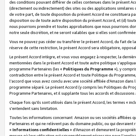
des conditions pouvant différer de celles contenues dans le présent Ac
(directement ou indirectement) des sites ou des applications similaires o
de votre part, de toute disposition du présent Accord ne constituera pa
disposition ou de toute autre disposition du présent Accord, et (d) tou
nous pourrions prendre et toutes approbations que nous pourrions donn
notre seule discrétion, et ne seront valables que si elles sont confirmée
Vous ne pouvez pas céder ou transférer le présent Accord, du fait de la 
réserve de cette restriction, le présent Accord sera obligatoire, opposab
Le présent Accord intègre, et vous vous engagez à respecter, la dernière 
mentionnées dans le présent Accord et toute autre politique s’appliqua
programme Partenaires (les «
Politiques du Programme
»), y compri
contradiction entre le présent Accord et toute Politique du Programme, 
l’accord que vous avez conclu avec une société affiliée d’Amazon dans 
programme séparé. Le présent Accord (y compris les Politiques du Progr
Programme Partenaires, et il supplante tous les accords et discussions 
Chaque fois qu’ils sont utilisés dans le présent Accord, les termes « in
s'entendent sans limitation.
Toutes les informations concernant Amazon ou ses sociétés affiliées 
Partenaires et qui ne relèvent pas du domaine public, ou qui devraient
«
Informations confidentielles
» d’Amazon et demeurent la propriété 
mesure où leur utilisation est raisonnablement nécessaire pour l'appli