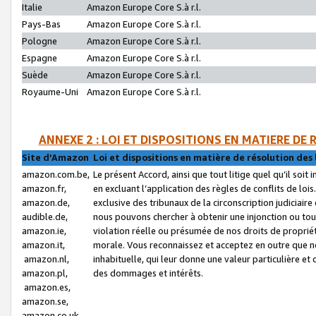
Italie
Amazon Europe Core S.à r.l.
Pays-Bas
Amazon Europe Core S.à r.l.
Pologne
Amazon Europe Core S.à r.l.
Espagne
Amazon Europe Core S.à r.l.
Suède
Amazon Europe Core S.à r.l.
Royaume-Uni
Amazon Europe Core S.à r.l.
ANNEXE 2 : LOI ET DISPOSITIONS EN MATIERE DE
Site d’Amazon
Loi et dispositions en matière de résolution des 
amazon.com.be,
Le présent Accord, ainsi que tout litige quel qu’il soi
amazon.fr,
en excluant l’application des règles de conflits de l
amazon.de,
exclusive des tribunaux de la circonscription judiciai
audible.de,
nous pouvons chercher à obtenir une injonction ou tou
amazon.ie,
violation réelle ou présumée de nos droits de proprié
amazon.it,
morale. Vous reconnaissez et acceptez en outre que n
amazon.nl,
inhabituelle, qui leur donne une valeur particulière 
amazon.pl,
des dommages et intérêts.
amazon.es,
amazon.se,
amazon.co.uk,