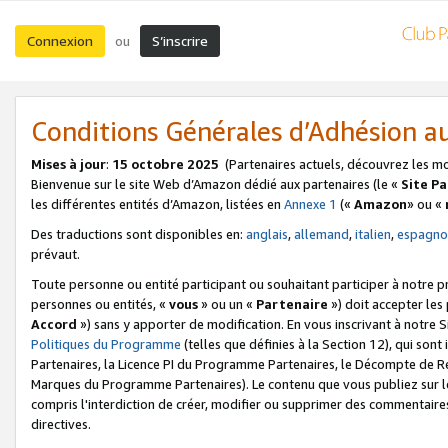
Connexion
S’inscrire
ou
Conditions Générales d’Adhésion 
Mises à jour
:
15 octobre 2025
(Partenaires actuels, découvrez les m
Bienvenue sur le site Web d’Amazon dédié aux partenaires (le «
Site P
les différentes entités d’Amazon, listées en
Annexe 1
(«
Amazon
» ou «
Des traductions sont disponibles en:
anglais
,
allemand
,
italien
,
espagno
prévaut.
Toute personne ou entité participant ou souhaitant participer à notre 
personnes ou entités, «
vous
» ou un «
Partenaire
») doit accepter le
Accord
») sans y apporter de modification. En vous inscrivant à notre Si
Politiques du Programme
(telles que définies à la Section 12), qui so
Partenaires, la Licence PI du Programme Partenaires, le Décompte de 
Marques du Programme Partenaires). Le contenu que vous publiez sur l
compris l'interdiction de créer, modifier ou supprimer des commentaires
directives.