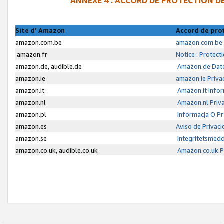
ANNEXE 4 : ACCORD DE PROTECTION 
Site d’ Amazon
Accord de pro
amazon.com.be
amazon.com.be 
amazon.fr
Notice : Protect
amazon.de, audible.de
Amazon.de Date
amazon.ie
amazon.ie Priva
amazon.it
Amazon.it Infor
amazon.nl
Amazon.nl Priva
amazon.pl
Informacja O P
amazon.es
Aviso de Privac
amazon.se
Integritetsmed
amazon.co.uk, audible.co.uk
Amazon.co.uk Pr