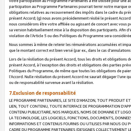
votre participation au Programme Partenaires a été utilisée pour une ac
participation au Programme Partenaires pourrait ternir notre marque ou
obligations relatives au recouvrement des impôts dans le cadre du prése
présent Accord; (g) nous avons précédemment résilié le présent Accord
nous considérons être votre affiliée ou agissant de concert avec vous 
sa version habituellement mise à la disposition des participants. Afin d’é
violation de l’Article 5 ou des Politiques du Programme sera considéré
Nous sommes à même de retenir les rémunérations accumulées et impayée
que le montant correct est bien versé (par ex., dans le cas d’annulations
Lors de la résiliation du présent Accord, tous les droits et obligations 
présent Accord, à l’exception des droits et obligations des parties prévus
Politiques du Programme, de même que toutes les obligations de paiement
l’Accord. Nulle résiliation du présent Accord ne saurait dégager l'une 
ou de responsabilité survenue avant la résiliation.
7.Exclusion de responsabilité
LE PROGRAMME PARTENAIRES, LE SITE D’AMAZON, TOUT PRODUIT ET 
LIEN, TOUT CONTENU, TOUTE INTERFACE DE PROGRAMMATION D'APP
CONTENU PUBLICITAIRE, NOS MARQUES, NOMS DE DOMAINE ET LOGOS
LA TECHNOLOGIE, LES LOGICIELS, FONCTIONS, DOCUMENTS, DONNEES
INFORMATIONS ET CONTENUS FOURNIS OU UTILISES PAR NOUS OU P
CADRE DU PROGRAMME PARTENAIRES (DESIGNES COLLECTIVEMENT LE