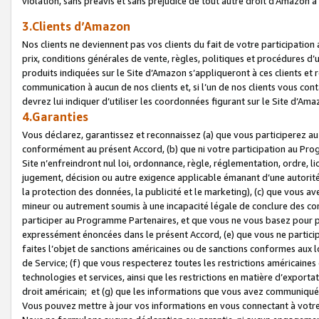
violation, sans préavis et sans préjudice de tout autre droit d’Amazo
3.Clients d’Amazon
Nos clients ne deviennent pas vos clients du fait de votre participati
prix, conditions générales de vente, règles, politiques et procédures d’u
produits indiquées sur le Site d’Amazon s’appliqueront à ces clients et
communication à aucun de nos clients et, si l’un de nos clients vous co
devrez lui indiquer d’utiliser les coordonnées figurant sur le Site d’Ama
4.Garanties
Vous déclarez, garantissez et reconnaissez (a) que vous participerez a
conformément au présent Accord, (b) que ni votre participation au Prog
Site n’enfreindront nul loi, ordonnance, règle, réglementation, ordre, li
jugement, décision ou autre exigence applicable émanant d’une autori
la protection des données, la publicité et le marketing), (c) que vous 
mineur ou autrement soumis à une incapacité légale de conclure des con
participer au Programme Partenaires, et que vous ne vous basez pour pr
expressément énoncées dans le présent Accord, (e) que vous ne particip
faites l’objet de sanctions américaines ou de sanctions conformes aux 
de Service; (f) que vous respecterez toutes les restrictions américaines
technologies et services, ainsi que les restrictions en matière d’exporta
droit américain; et (g) que les informations que vous avez communiqué
Vous pouvez mettre à jour vos informations en vous connectant à votre