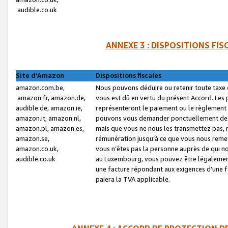
audible.co.uk
ANNEXE 3 : DISPOSITIONS FI
Site d’Amazon
Dispositions fiscales
amazon.com.be,
Nous pouvons déduire ou retenir toute taxe 
amazon.fr, amazon.de,
vous est dû en vertu du présent Accord. Les 
audible.de, amazon.ie,
représenteront le paiement ou le règlement 
amazon.it, amazon.nl,
pouvons vous demander ponctuellement des r
amazon.pl, amazon.es,
mais que vous ne nous les transmettez pas, n
amazon.se,
rémunération jusqu’à ce que vous nous reme
amazon.co.uk,
vous n’êtes pas la personne auprès de qui no
audible.co.uk
au Luxembourg, vous pouvez être légalement 
une facture répondant aux exigences d’une 
paiera la TVA applicable.