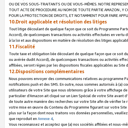
OU DE VOS SOUS-TRAITANTS OU DE VOUS-MÊMES. NOTRE REPRES
TOUT ACTE DE PROCEDURE AU NOM DE TOUTE PARTIE AMAZON , Y CO
POUR LA PROTECTION DE DROITS, ET NOTAMMENT POUR FAIRE APPL
10.Droit applicable et résolution des litiges
Tout litige découlant de quelque façon que ce soit du Programme Parte
Accord), de quelconques transactions ou activités effectuées en vertu d
à la loi et aux dispositions en matière de résolution des litiges applic
11.Fiscalité
Toute taxe et obligation liée découlant de quelque façon que ce soit 
ou avérée dudit Accord), de quelconques transactions ou activités effe
affiliées, seront régies par les dispositions fiscales applicables au Si
12.Dispositions complémentaires
Nous pouvons envoyer des communications relatives au programme Parten
notifications push et des SMS. En outre, nous sommes autorisés à (a) cont
utilisateurs de votre Site que nous obtenons grâce à votre affichage de
particulier d'Amazon ait cliqué sur un Lien Spécial de votre Site avant d
de toute autre manière des recherches sur votre Site afin de vérifier le re
votre mise en œuvre du Contenu du Programme figurant sur votre Site à
plus sur la façon dont nous traitons vos données personnelles, veuille
que reproduit en
Annexe 4
,
Vous reconnaissez et acceptez que (a) nos sociétés affiliées et nous-m