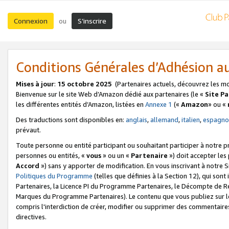
Connexion
S’inscrire
ou
Conditions Générales d’Adhésion 
Mises à jour
:
15 octobre 2025
(Partenaires actuels, découvrez les m
Bienvenue sur le site Web d’Amazon dédié aux partenaires (le «
Site P
les différentes entités d’Amazon, listées en
Annexe 1
(«
Amazon
» ou «
Des traductions sont disponibles en:
anglais
,
allemand
,
italien
,
espagno
prévaut.
Toute personne ou entité participant ou souhaitant participer à notre 
personnes ou entités, «
vous
» ou un «
Partenaire
») doit accepter le
Accord
») sans y apporter de modification. En vous inscrivant à notre Si
Politiques du Programme
(telles que définies à la Section 12), qui so
Partenaires, la Licence PI du Programme Partenaires, le Décompte de 
Marques du Programme Partenaires). Le contenu que vous publiez sur l
compris l'interdiction de créer, modifier ou supprimer des commentaires
directives.