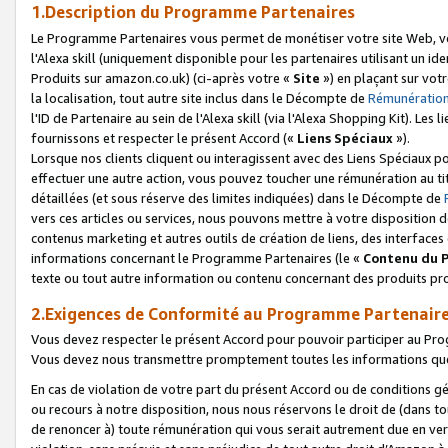
1.Description du Programme Partenaires
Le Programme Partenaires vous permet de monétiser votre site Web, vos 
l'Alexa skill (uniquement disponible pour les partenaires utilisant un 
Produits sur amazon.co.uk) (ci-après votre «
Site
») en plaçant sur votr
la localisation, tout autre site inclus dans le Décompte de
Rémunération
l'ID de Partenaire au sein de l'Alexa skill (via l'Alexa Shopping Kit). Le
fournissons et respecter le présent Accord («
Liens Spéciaux
»).
Lorsque nos clients cliquent ou interagissent avec des Liens Spéciaux p
effectuer une autre action, vous pouvez toucher une rémunération au ti
détaillées (et sous réserve des limites indiquées) dans le Décompte de
vers ces articles ou services, nous pouvons mettre à votre disposition d
contenus marketing et autres outils de création de liens, des interfaces
informations concernant le Programme Partenaires (le «
Contenu du 
texte ou tout autre information ou contenu concernant des produits prop
2.Exigences de Conformité au Programme Partenair
Vous devez respecter le présent Accord pour pouvoir participer au Pr
Vous devez nous transmettre promptement toutes les informations que
En cas de violation de votre part du présent Accord ou de conditions g
ou recours à notre disposition, nous nous réservons le droit de (dans 
de renoncer à) toute rémunération qui vous serait autrement due en ver