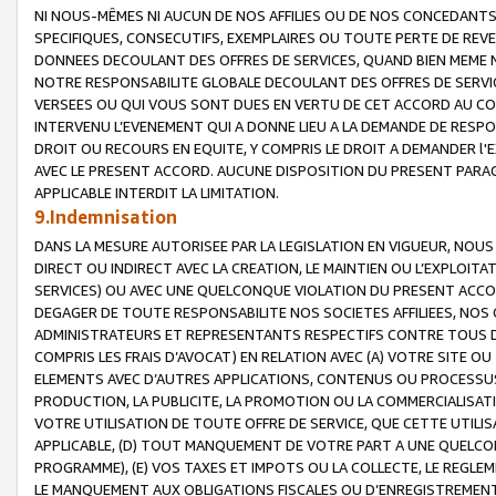
NI NOUS-MÊMES NI AUCUN DE NOS AFFILIES OU DE NOS CONCEDANT
SPECIFIQUES, CONSECUTIFS, EXEMPLAIRES OU TOUTE PERTE DE REVE
DONNEES DECOULANT DES OFFRES DE SERVICES, QUAND BIEN MEME N
NOTRE RESPONSABILITE GLOBALE DECOULANT DES OFFRES DE SERVI
VERSEES OU QUI VOUS SONT DUES EN VERTU DE CET ACCORD AU CO
INTERVENU L’EVENEMENT QUI A DONNE LIEU A LA DEMANDE DE RESP
DROIT OU RECOURS EN EQUITE, Y COMPRIS LE DROIT A DEMANDER l'
AVEC LE PRESENT ACCORD. AUCUNE DISPOSITION DU PRESENT PARAG
APPLICABLE INTERDIT LA LIMITATION.
9.Indemnisation
DANS LA MESURE AUTORISEE PAR LA LEGISLATION EN VIGUEUR, NO
DIRECT OU INDIRECT AVEC LA CREATION, LE MAINTIEN OU L’EXPLOIT
SERVICES) OU AVEC UNE QUELCONQUE VIOLATION DU PRESENT ACCO
DEGAGER DE TOUTE RESPONSABILITE NOS SOCIETES AFFILIEES, NOS 
ADMINISTRATEURS ET REPRESENTANTS RESPECTIFS CONTRE TOUS D
COMPRIS LES FRAIS D’AVOCAT) EN RELATION AVEC (A) VOTRE SITE O
ELEMENTS AVEC D’AUTRES APPLICATIONS, CONTENUS OU PROCESSUS, (
PRODUCTION, LA PUBLICITE, LA PROMOTION OU LA COMMERCIALISAT
VOTRE UTILISATION DE TOUTE OFFRE DE SERVICE, QUE CETTE UTILI
APPLICABLE, (D) TOUT MANQUEMENT DE VOTRE PART A UNE QUELCO
PROGRAMME), (E) VOS TAXES ET IMPOTS OU LA COLLECTE, LE REGLE
LE MANQUEMENT AUX OBLIGATIONS FISCALES OU D’ENREGISTREMENT 