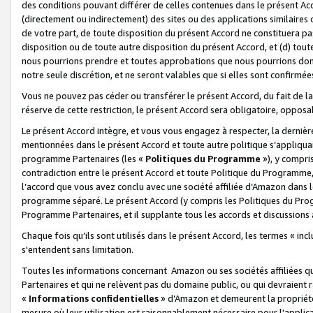
des conditions pouvant différer de celles contenues dans le présent Ac
(directement ou indirectement) des sites ou des applications similaires o
de votre part, de toute disposition du présent Accord ne constituera pa
disposition ou de toute autre disposition du présent Accord, et (d) tou
nous pourrions prendre et toutes approbations que nous pourrions donn
notre seule discrétion, et ne seront valables que si elles sont confirmée
Vous ne pouvez pas céder ou transférer le présent Accord, du fait de la 
réserve de cette restriction, le présent Accord sera obligatoire, opposab
Le présent Accord intègre, et vous vous engagez à respecter, la dernière 
mentionnées dans le présent Accord et toute autre politique s’appliqua
programme Partenaires (les «
Politiques du Programme
»), y compri
contradiction entre le présent Accord et toute Politique du Programme, 
l’accord que vous avez conclu avec une société affiliée d’Amazon dans 
programme séparé. Le présent Accord (y compris les Politiques du Progr
Programme Partenaires, et il supplante tous les accords et discussions 
Chaque fois qu’ils sont utilisés dans le présent Accord, les termes « in
s'entendent sans limitation.
Toutes les informations concernant Amazon ou ses sociétés affiliées 
Partenaires et qui ne relèvent pas du domaine public, ou qui devraient
«
Informations confidentielles
» d’Amazon et demeurent la propriété 
mesure où leur utilisation est raisonnablement nécessaire pour l'appli