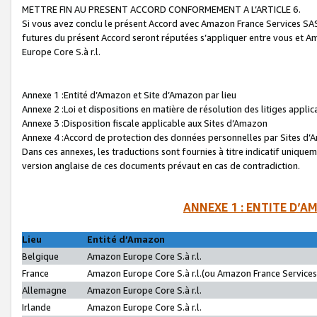
METTRE FIN AU PRESENT ACCORD CONFORMEMENT A L’ARTICLE 6.
Si vous avez conclu le présent Accord avec Amazon France Services SAS 
futures du présent Accord seront réputées s’appliquer entre vous et 
Europe Core S.à r.l.
Annexe 1 :Entité d’Amazon et Site d’Amazon par lieu
Annexe 2 :Loi et dispositions en matière de résolution des litiges appli
Annexe 3 :Disposition fiscale applicable aux Sites d’Amazon
Annexe 4 :Accord de protection des données personnelles par Sites d
Dans ces annexes, les traductions sont fournies à titre indicatif uniquem
version anglaise de ces documents prévaut en cas de contradiction.
ANNEXE 1 : ENTITE D’A
Lieu
Entité d’Amazon
Belgique
Amazon Europe Core S.à r.l.
France
Amazon Europe Core S.à r.l.(ou Amazon France Services 
Allemagne
Amazon Europe Core S.à r.l.
Irlande
Amazon Europe Core S.à r.l.