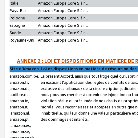
Italie
Amazon Europe Core S.à r.l.
Pays-Bas
Amazon Europe Core S.à r.l.
Pologne
Amazon Europe Core S.à r.l.
Espagne
Amazon Europe Core S.à r.l.
Suède
Amazon Europe Core S.à r.l.
Royaume-Uni
Amazon Europe Core S.à r.l.
ANNEXE 2 : LOI ET DISPOSITIONS EN MATIERE DE
Site d’Amazon
Loi et dispositions en matière de résolution des 
amazon.com.be,
Le présent Accord, ainsi que tout litige quel qu’il soi
amazon.fr,
en excluant l’application des règles de conflits de l
amazon.de,
exclusive des tribunaux de la circonscription judiciai
audible.de,
nous pouvons chercher à obtenir une injonction ou tou
amazon.ie,
violation réelle ou présumée de nos droits de proprié
amazon.it,
morale. Vous reconnaissez et acceptez en outre que n
amazon.nl,
inhabituelle, qui leur donne une valeur particulière 
amazon.pl,
des dommages et intérêts.
amazon.es,
amazon.se,
amazon.co.uk,