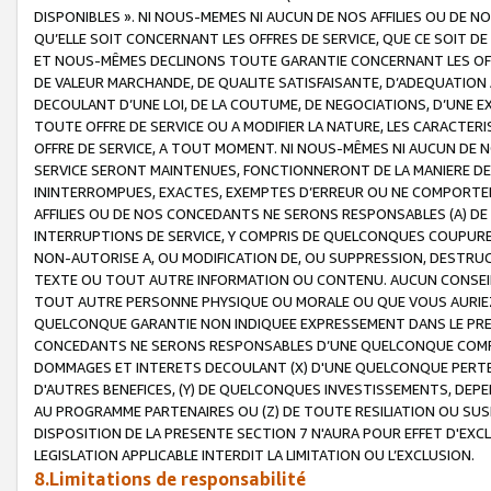
DISPONIBLES ». NI NOUS-MEMES NI AUCUN DE NOS AFFILIES OU D
QU’ELLE SOIT CONCERNANT LES OFFRES DE SERVICE, QUE CE SOIT DE
ET NOUS-MÊMES DECLINONS TOUTE GARANTIE CONCERNANT LES OFFRE
DE VALEUR MARCHANDE, DE QUALITE SATISFAISANTE, D’ADEQUATION
DECOULANT D’UNE LOI, DE LA COUTUME, DE NEGOCIATIONS, D’UNE
TOUTE OFFRE DE SERVICE OU A MODIFIER LA NATURE, LES CARACTERI
OFFRE DE SERVICE, A TOUT MOMENT. NI NOUS-MÊMES NI AUCUN DE 
SERVICE SERONT MAINTENUES, FONCTIONNERONT DE LA MANIERE DECR
ININTERROMPUES, EXACTES, EXEMPTES D’ERREUR OU NE COMPORT
AFFILIES OU DE NOS CONCEDANTS NE SERONS RESPONSABLES (A) DE
INTERRUPTIONS DE SERVICE, Y COMPRIS DE QUELCONQUES COUPURE
NON-AUTORISE A, OU MODIFICATION DE, OU SUPPRESSION, DESTRUC
TEXTE OU TOUT AUTRE INFORMATION OU CONTENU. AUCUN CONSEIL 
TOUT AUTRE PERSONNE PHYSIQUE OU MORALE OU QUE VOUS AURIEZ 
QUELCONQUE GARANTIE NON INDIQUEE EXPRESSEMENT DANS LE PRES
CONCEDANTS NE SERONS RESPONSABLES D’UNE QUELCONQUE COM
DOMMAGES ET INTERETS DECOULANT (X) D'UNE QUELCONQUE PERTE D
D'AUTRES BENEFICES, (Y) DE QUELCONQUES INVESTISSEMENTS, DEP
AU PROGRAMME PARTENAIRES OU (Z) DE TOUTE RESILIATION OU SU
DISPOSITION DE LA PRESENTE SECTION 7 N'AURA POUR EFFET D'EXC
LEGISLATION APPLICABLE INTERDIT LA LIMITATION OU L’EXCLUSION.
8.Limitations de responsabilité