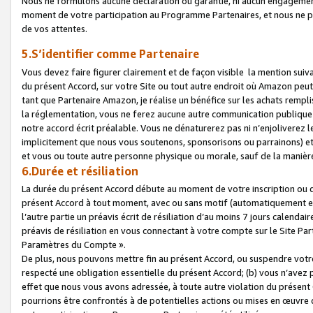
Nous ne formulons aucune déclaration ou garantie, ni aucun engagemen
moment de votre participation au Programme Partenaires, et nous ne p
de vos attentes.
5.S’identifier comme Partenaire
Vous devez faire figurer clairement et de façon visible la mention sui
du présent Accord, sur votre Site ou tout autre endroit où Amazon peut vo
tant que Partenaire Amazon, je réalise un bénéfice sur les achats remplis
la réglementation, vous ne ferez aucune autre communication publique
notre accord écrit préalable. Vous ne dénaturerez pas ni n’enjoliverez 
implicitement que nous vous soutenons, sponsorisons ou parrainons) et v
et vous ou toute autre personne physique ou morale, sauf de la manièr
6.Durée et résiliation
La durée du présent Accord débute au moment de votre inscription ou de
présent Accord à tout moment, avec ou sans motif (automatiquement et sa
l’autre partie un préavis écrit de résiliation d’au moins 7 jours calenda
préavis de résiliation en vous connectant à votre compte sur le Site Par
Paramètres du Compte ».
De plus, nous pouvons mettre fin au présent Accord, ou suspendre votre 
respecté une obligation essentielle du présent Accord; (b) vous n’avez p
effet que nous vous avons adressée, à toute autre violation du présen
pourrions être confrontés à de potentielles actions ou mises en œuvre 