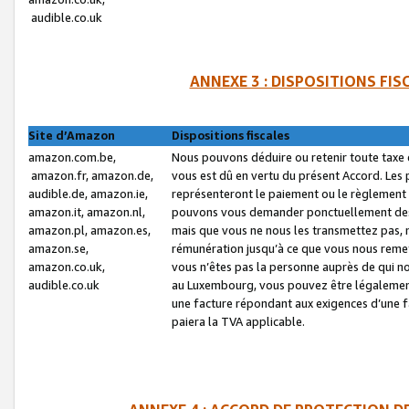
audible.co.uk
ANNEXE 3 : DISPOSITIONS FI
Site d’Amazon
Dispositions fiscales
amazon.com.be,
Nous pouvons déduire ou retenir toute taxe 
amazon.fr, amazon.de,
vous est dû en vertu du présent Accord. Les 
audible.de, amazon.ie,
représenteront le paiement ou le règlement 
amazon.it, amazon.nl,
pouvons vous demander ponctuellement des r
amazon.pl, amazon.es,
mais que vous ne nous les transmettez pas, n
amazon.se,
rémunération jusqu’à ce que vous nous reme
amazon.co.uk,
vous n’êtes pas la personne auprès de qui no
audible.co.uk
au Luxembourg, vous pouvez être légalement 
une facture répondant aux exigences d’une 
paiera la TVA applicable.