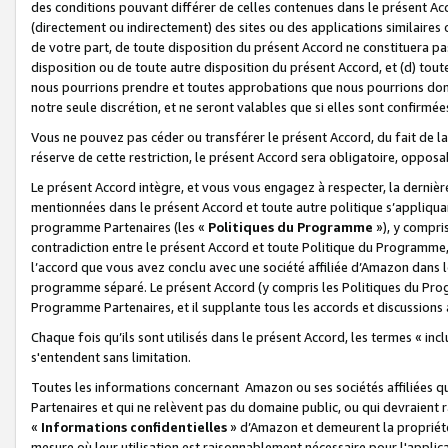
des conditions pouvant différer de celles contenues dans le présent Ac
(directement ou indirectement) des sites ou des applications similaires o
de votre part, de toute disposition du présent Accord ne constituera pa
disposition ou de toute autre disposition du présent Accord, et (d) tou
nous pourrions prendre et toutes approbations que nous pourrions donn
notre seule discrétion, et ne seront valables que si elles sont confirmée
Vous ne pouvez pas céder ou transférer le présent Accord, du fait de la 
réserve de cette restriction, le présent Accord sera obligatoire, opposab
Le présent Accord intègre, et vous vous engagez à respecter, la dernière 
mentionnées dans le présent Accord et toute autre politique s’appliqua
programme Partenaires (les «
Politiques du Programme
»), y compri
contradiction entre le présent Accord et toute Politique du Programme, 
l’accord que vous avez conclu avec une société affiliée d’Amazon dans 
programme séparé. Le présent Accord (y compris les Politiques du Progr
Programme Partenaires, et il supplante tous les accords et discussions 
Chaque fois qu’ils sont utilisés dans le présent Accord, les termes « in
s'entendent sans limitation.
Toutes les informations concernant Amazon ou ses sociétés affiliées 
Partenaires et qui ne relèvent pas du domaine public, ou qui devraient
«
Informations confidentielles
» d’Amazon et demeurent la propriété 
mesure où leur utilisation est raisonnablement nécessaire pour l'appli