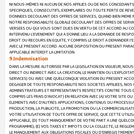
NI NOUS-MÊMES NI AUCUN DE NOS AFFILIES OU DE NOS CONCEDANT
SPECIFIQUES, CONSECUTIFS, EXEMPLAIRES OU TOUTE PERTE DE REVE
DONNEES DECOULANT DES OFFRES DE SERVICES, QUAND BIEN MEME N
NOTRE RESPONSABILITE GLOBALE DECOULANT DES OFFRES DE SERVI
VERSEES OU QUI VOUS SONT DUES EN VERTU DE CET ACCORD AU CO
INTERVENU L’EVENEMENT QUI A DONNE LIEU A LA DEMANDE DE RESP
DROIT OU RECOURS EN EQUITE, Y COMPRIS LE DROIT A DEMANDER l'
AVEC LE PRESENT ACCORD. AUCUNE DISPOSITION DU PRESENT PARAG
APPLICABLE INTERDIT LA LIMITATION.
9.Indemnisation
DANS LA MESURE AUTORISEE PAR LA LEGISLATION EN VIGUEUR, NO
DIRECT OU INDIRECT AVEC LA CREATION, LE MAINTIEN OU L’EXPLOIT
SERVICES) OU AVEC UNE QUELCONQUE VIOLATION DU PRESENT ACCO
DEGAGER DE TOUTE RESPONSABILITE NOS SOCIETES AFFILIEES, NOS 
ADMINISTRATEURS ET REPRESENTANTS RESPECTIFS CONTRE TOUS D
COMPRIS LES FRAIS D’AVOCAT) EN RELATION AVEC (A) VOTRE SITE O
ELEMENTS AVEC D’AUTRES APPLICATIONS, CONTENUS OU PROCESSUS, (
PRODUCTION, LA PUBLICITE, LA PROMOTION OU LA COMMERCIALISAT
VOTRE UTILISATION DE TOUTE OFFRE DE SERVICE, QUE CETTE UTILI
APPLICABLE, (D) TOUT MANQUEMENT DE VOTRE PART A UNE QUELCO
PROGRAMME), (E) VOS TAXES ET IMPOTS OU LA COLLECTE, LE REGLE
LE MANQUEMENT AUX OBLIGATIONS FISCALES OU D’ENREGISTREMENT 