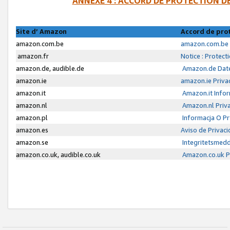
ANNEXE 4 : ACCORD DE PROTECTION 
Site d’ Amazon
Accord de pro
amazon.com.be
amazon.com.be 
amazon.fr
Notice : Protect
amazon.de, audible.de
Amazon.de Date
amazon.ie
amazon.ie Priva
amazon.it
Amazon.it Infor
amazon.nl
Amazon.nl Priva
amazon.pl
Informacja O P
amazon.es
Aviso de Privac
amazon.se
Integritetsmed
amazon.co.uk, audible.co.uk
Amazon.co.uk Pr