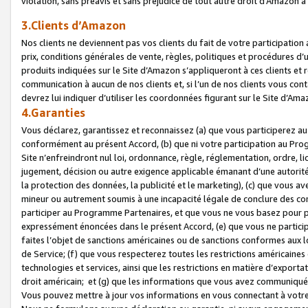
violation, sans préavis et sans préjudice de tout autre droit d’Amazo
3.Clients d’Amazon
Nos clients ne deviennent pas vos clients du fait de votre participati
prix, conditions générales de vente, règles, politiques et procédures d’u
produits indiquées sur le Site d’Amazon s’appliqueront à ces clients et
communication à aucun de nos clients et, si l’un de nos clients vous co
devrez lui indiquer d’utiliser les coordonnées figurant sur le Site d’Ama
4.Garanties
Vous déclarez, garantissez et reconnaissez (a) que vous participerez a
conformément au présent Accord, (b) que ni votre participation au Prog
Site n’enfreindront nul loi, ordonnance, règle, réglementation, ordre, li
jugement, décision ou autre exigence applicable émanant d’une autori
la protection des données, la publicité et le marketing), (c) que vous 
mineur ou autrement soumis à une incapacité légale de conclure des con
participer au Programme Partenaires, et que vous ne vous basez pour pr
expressément énoncées dans le présent Accord, (e) que vous ne particip
faites l’objet de sanctions américaines ou de sanctions conformes aux 
de Service; (f) que vous respecterez toutes les restrictions américaines
technologies et services, ainsi que les restrictions en matière d’exporta
droit américain; et (g) que les informations que vous avez communiqué
Vous pouvez mettre à jour vos informations en vous connectant à votre