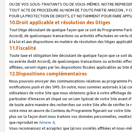
OU DE VOS SOUS-TRAITANTS OU DE VOUS-MÊMES. NOTRE REPRES
TOUT ACTE DE PROCEDURE AU NOM DE TOUTE PARTIE AMAZON , Y CO
POUR LA PROTECTION DE DROITS, ET NOTAMMENT POUR FAIRE APPL
10.Droit applicable et résolution des litiges
Tout litige découlant de quelque façon que ce soit du Programme Parte
Accord), de quelconques transactions ou activités effectuées en vertu d
à la loi et aux dispositions en matière de résolution des litiges applic
11.Fiscalité
Toute taxe et obligation liée découlant de quelque façon que ce soit 
ou avérée dudit Accord), de quelconques transactions ou activités effe
affiliées, seront régies par les dispositions fiscales applicables au Si
12.Dispositions complémentaires
Nous pouvons envoyer des communications relatives au programme Parten
notifications push et des SMS. En outre, nous sommes autorisés à (a) cont
utilisateurs de votre Site que nous obtenons grâce à votre affichage de
particulier d'Amazon ait cliqué sur un Lien Spécial de votre Site avant d
de toute autre manière des recherches sur votre Site afin de vérifier le re
votre mise en œuvre du Contenu du Programme figurant sur votre Site à
plus sur la façon dont nous traitons vos données personnelles, veuille
que reproduit en
Annexe 4
,
Vous reconnaissez et acceptez que (a) nos sociétés affiliées et nous-m