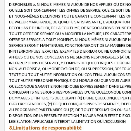
DISPONIBLES ». NI NOUS-MEMES NI AUCUN DE NOS AFFILIES OU D
QU’ELLE SOIT CONCERNANT LES OFFRES DE SERVICE, QUE CE SOIT DE
ET NOUS-MÊMES DECLINONS TOUTE GARANTIE CONCERNANT LES OFFRE
DE VALEUR MARCHANDE, DE QUALITE SATISFAISANTE, D’ADEQUATION
DECOULANT D’UNE LOI, DE LA COUTUME, DE NEGOCIATIONS, D’UNE
TOUTE OFFRE DE SERVICE OU A MODIFIER LA NATURE, LES CARACTERI
OFFRE DE SERVICE, A TOUT MOMENT. NI NOUS-MÊMES NI AUCUN DE 
SERVICE SERONT MAINTENUES, FONCTIONNERONT DE LA MANIERE DECR
ININTERROMPUES, EXACTES, EXEMPTES D’ERREUR OU NE COMPORT
AFFILIES OU DE NOS CONCEDANTS NE SERONS RESPONSABLES (A) DE
INTERRUPTIONS DE SERVICE, Y COMPRIS DE QUELCONQUES COUPURE
NON-AUTORISE A, OU MODIFICATION DE, OU SUPPRESSION, DESTRUC
TEXTE OU TOUT AUTRE INFORMATION OU CONTENU. AUCUN CONSEIL 
TOUT AUTRE PERSONNE PHYSIQUE OU MORALE OU QUE VOUS AURIEZ 
QUELCONQUE GARANTIE NON INDIQUEE EXPRESSEMENT DANS LE PRES
CONCEDANTS NE SERONS RESPONSABLES D’UNE QUELCONQUE COM
DOMMAGES ET INTERETS DECOULANT (X) D'UNE QUELCONQUE PERTE D
D'AUTRES BENEFICES, (Y) DE QUELCONQUES INVESTISSEMENTS, DEP
AU PROGRAMME PARTENAIRES OU (Z) DE TOUTE RESILIATION OU SU
DISPOSITION DE LA PRESENTE SECTION 7 N'AURA POUR EFFET D'EXC
LEGISLATION APPLICABLE INTERDIT LA LIMITATION OU L’EXCLUSION.
8.Limitations de responsabilité