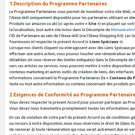
1.Description du Programme Partenaires
Le Programme Partenaires vous permet de monétiser votre site Web, vos 
l'Alexa skill (uniquement disponible pour les partenaires utilisant un 
Produits sur amazon.co.uk) (ci-après votre «
Site
») en plaçant sur votr
la localisation, tout autre site inclus dans le Décompte de
Rémunération
l'ID de Partenaire au sein de l'Alexa skill (via l'Alexa Shopping Kit). Le
fournissons et respecter le présent Accord («
Liens Spéciaux
»).
Lorsque nos clients cliquent ou interagissent avec des Liens Spéciaux p
effectuer une autre action, vous pouvez toucher une rémunération au ti
détaillées (et sous réserve des limites indiquées) dans le Décompte de
vers ces articles ou services, nous pouvons mettre à votre disposition d
contenus marketing et autres outils de création de liens, des interfaces
informations concernant le Programme Partenaires (le «
Contenu du 
texte ou tout autre information ou contenu concernant des produits prop
2.Exigences de Conformité au Programme Partenair
Vous devez respecter le présent Accord pour pouvoir participer au Pr
Vous devez nous transmettre promptement toutes les informations que
En cas de violation de votre part du présent Accord ou de conditions g
ou recours à notre disposition, nous nous réservons le droit de (dans 
de renoncer à) toute rémunération qui vous serait autrement due en ver