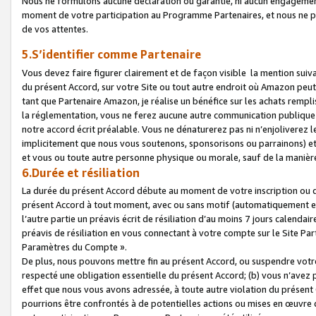
Nous ne formulons aucune déclaration ou garantie, ni aucun engagemen
moment de votre participation au Programme Partenaires, et nous ne p
de vos attentes.
5.S’identifier comme Partenaire
Vous devez faire figurer clairement et de façon visible la mention sui
du présent Accord, sur votre Site ou tout autre endroit où Amazon peut vo
tant que Partenaire Amazon, je réalise un bénéfice sur les achats remplis
la réglementation, vous ne ferez aucune autre communication publique
notre accord écrit préalable. Vous ne dénaturerez pas ni n’enjoliverez 
implicitement que nous vous soutenons, sponsorisons ou parrainons) et v
et vous ou toute autre personne physique ou morale, sauf de la manièr
6.Durée et résiliation
La durée du présent Accord débute au moment de votre inscription ou de
présent Accord à tout moment, avec ou sans motif (automatiquement et sa
l’autre partie un préavis écrit de résiliation d’au moins 7 jours calenda
préavis de résiliation en vous connectant à votre compte sur le Site Par
Paramètres du Compte ».
De plus, nous pouvons mettre fin au présent Accord, ou suspendre votre 
respecté une obligation essentielle du présent Accord; (b) vous n’avez p
effet que nous vous avons adressée, à toute autre violation du présen
pourrions être confrontés à de potentielles actions ou mises en œuvre 