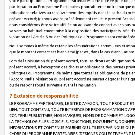
votre participation au Programme Partenaires a été utilisée pour une ac
participation au Programme Partenaires pourrait ternir notre marque ou
obligations relatives au recouvrement des impôts dans le cadre du prése
présent Accord; (g) nous avons précédemment résilié le présent Accord
nous considérons être votre affiliée ou agissant de concert avec vous 
sa version habituellement mise à la disposition des participants. Afin d’é
violation de l’Article 5 ou des Politiques du Programme sera considéré
Nous sommes à même de retenir les rémunérations accumulées et impayée
que le montant correct est bien versé (par ex., dans le cas d’annulations
Lors de la résiliation du présent Accord, tous les droits et obligations 
présent Accord, à l’exception des droits et obligations des parties prévus
Politiques du Programme, de même que toutes les obligations de paiement
l’Accord. Nulle résiliation du présent Accord ne saurait dégager l'une 
ou de responsabilité survenue avant la résiliation.
7.Exclusion de responsabilité
LE PROGRAMME PARTENAIRES, LE SITE D’AMAZON, TOUT PRODUIT ET 
LIEN, TOUT CONTENU, TOUTE INTERFACE DE PROGRAMMATION D'APP
CONTENU PUBLICITAIRE, NOS MARQUES, NOMS DE DOMAINE ET LOGOS
LA TECHNOLOGIE, LES LOGICIELS, FONCTIONS, DOCUMENTS, DONNEES
INFORMATIONS ET CONTENUS FOURNIS OU UTILISES PAR NOUS OU P
CADRE DU PROGRAMME PARTENAIRES (DESIGNES COLLECTIVEMENT LE