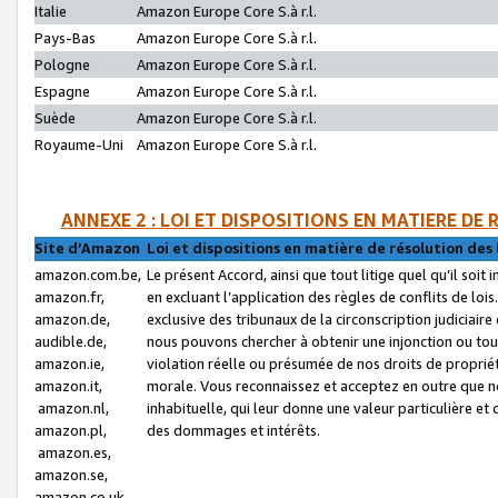
Italie
Amazon Europe Core S.à r.l.
Pays-Bas
Amazon Europe Core S.à r.l.
Pologne
Amazon Europe Core S.à r.l.
Espagne
Amazon Europe Core S.à r.l.
Suède
Amazon Europe Core S.à r.l.
Royaume-Uni
Amazon Europe Core S.à r.l.
ANNEXE 2 : LOI ET DISPOSITIONS EN MATIERE DE
Site d’Amazon
Loi et dispositions en matière de résolution des 
amazon.com.be,
Le présent Accord, ainsi que tout litige quel qu’il soi
amazon.fr,
en excluant l’application des règles de conflits de l
amazon.de,
exclusive des tribunaux de la circonscription judiciai
audible.de,
nous pouvons chercher à obtenir une injonction ou tou
amazon.ie,
violation réelle ou présumée de nos droits de proprié
amazon.it,
morale. Vous reconnaissez et acceptez en outre que n
amazon.nl,
inhabituelle, qui leur donne une valeur particulière 
amazon.pl,
des dommages et intérêts.
amazon.es,
amazon.se,
amazon.co.uk,