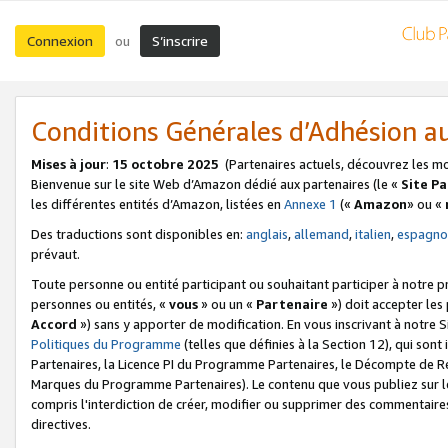
Connexion
S’inscrire
ou
Conditions Générales d’Adhésion 
Mises à jour
:
15 octobre 2025
(Partenaires actuels, découvrez les m
Bienvenue sur le site Web d’Amazon dédié aux partenaires (le «
Site P
les différentes entités d’Amazon, listées en
Annexe 1
(«
Amazon
» ou «
Des traductions sont disponibles en:
anglais
,
allemand
,
italien
,
espagno
prévaut.
Toute personne ou entité participant ou souhaitant participer à notre 
personnes ou entités, «
vous
» ou un «
Partenaire
») doit accepter le
Accord
») sans y apporter de modification. En vous inscrivant à notre Si
Politiques du Programme
(telles que définies à la Section 12), qui so
Partenaires, la Licence PI du Programme Partenaires, le Décompte de 
Marques du Programme Partenaires). Le contenu que vous publiez sur l
compris l'interdiction de créer, modifier ou supprimer des commentaires
directives.