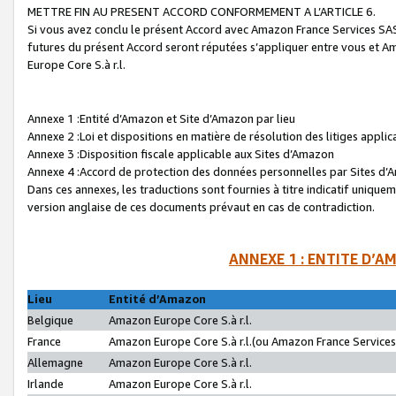
METTRE FIN AU PRESENT ACCORD CONFORMEMENT A L’ARTICLE 6.
Si vous avez conclu le présent Accord avec Amazon France Services SAS 
futures du présent Accord seront réputées s’appliquer entre vous et 
Europe Core S.à r.l.
Annexe 1 :Entité d’Amazon et Site d’Amazon par lieu
Annexe 2 :Loi et dispositions en matière de résolution des litiges appli
Annexe 3 :Disposition fiscale applicable aux Sites d’Amazon
Annexe 4 :Accord de protection des données personnelles par Sites d
Dans ces annexes, les traductions sont fournies à titre indicatif uniquem
version anglaise de ces documents prévaut en cas de contradiction.
ANNEXE 1 : ENTITE D’A
Lieu
Entité d’Amazon
Belgique
Amazon Europe Core S.à r.l.
France
Amazon Europe Core S.à r.l.(ou Amazon France Services 
Allemagne
Amazon Europe Core S.à r.l.
Irlande
Amazon Europe Core S.à r.l.