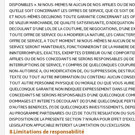
DISPONIBLES ». NI NOUS-MEMES NI AUCUN DE NOS AFFILIES OU D
QU’ELLE SOIT CONCERNANT LES OFFRES DE SERVICE, QUE CE SOIT DE
ET NOUS-MÊMES DECLINONS TOUTE GARANTIE CONCERNANT LES OFFRE
DE VALEUR MARCHANDE, DE QUALITE SATISFAISANTE, D’ADEQUATION
DECOULANT D’UNE LOI, DE LA COUTUME, DE NEGOCIATIONS, D’UNE
TOUTE OFFRE DE SERVICE OU A MODIFIER LA NATURE, LES CARACTERI
OFFRE DE SERVICE, A TOUT MOMENT. NI NOUS-MÊMES NI AUCUN DE 
SERVICE SERONT MAINTENUES, FONCTIONNERONT DE LA MANIERE DECR
ININTERROMPUES, EXACTES, EXEMPTES D’ERREUR OU NE COMPORT
AFFILIES OU DE NOS CONCEDANTS NE SERONS RESPONSABLES (A) DE
INTERRUPTIONS DE SERVICE, Y COMPRIS DE QUELCONQUES COUPURE
NON-AUTORISE A, OU MODIFICATION DE, OU SUPPRESSION, DESTRUC
TEXTE OU TOUT AUTRE INFORMATION OU CONTENU. AUCUN CONSEIL 
TOUT AUTRE PERSONNE PHYSIQUE OU MORALE OU QUE VOUS AURIEZ 
QUELCONQUE GARANTIE NON INDIQUEE EXPRESSEMENT DANS LE PRES
CONCEDANTS NE SERONS RESPONSABLES D’UNE QUELCONQUE COM
DOMMAGES ET INTERETS DECOULANT (X) D'UNE QUELCONQUE PERTE D
D'AUTRES BENEFICES, (Y) DE QUELCONQUES INVESTISSEMENTS, DEP
AU PROGRAMME PARTENAIRES OU (Z) DE TOUTE RESILIATION OU SU
DISPOSITION DE LA PRESENTE SECTION 7 N'AURA POUR EFFET D'EXC
LEGISLATION APPLICABLE INTERDIT LA LIMITATION OU L’EXCLUSION.
8.Limitations de responsabilité