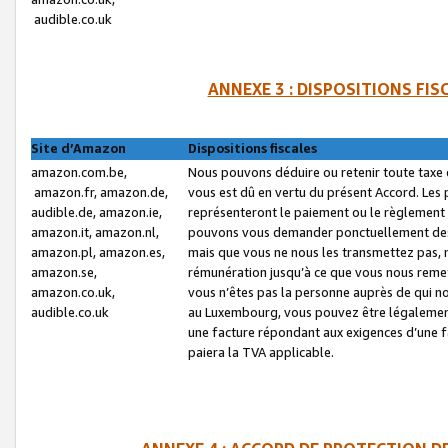
audible.co.uk
ANNEXE 3 : DISPOSITIONS FI
Site d’Amazon
Dispositions fiscales
amazon.com.be,
Nous pouvons déduire ou retenir toute taxe 
amazon.fr, amazon.de,
vous est dû en vertu du présent Accord. Les 
audible.de, amazon.ie,
représenteront le paiement ou le règlement 
amazon.it, amazon.nl,
pouvons vous demander ponctuellement des r
amazon.pl, amazon.es,
mais que vous ne nous les transmettez pas, n
amazon.se,
rémunération jusqu’à ce que vous nous reme
amazon.co.uk,
vous n’êtes pas la personne auprès de qui no
audible.co.uk
au Luxembourg, vous pouvez être légalement 
une facture répondant aux exigences d’une 
paiera la TVA applicable.