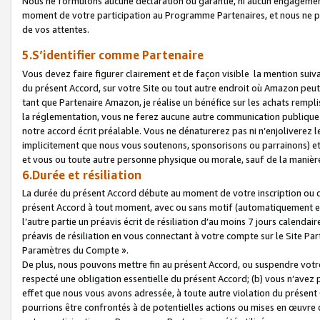
Nous ne formulons aucune déclaration ou garantie, ni aucun engagemen
moment de votre participation au Programme Partenaires, et nous ne p
de vos attentes.
5.S’identifier comme Partenaire
Vous devez faire figurer clairement et de façon visible la mention sui
du présent Accord, sur votre Site ou tout autre endroit où Amazon peut vo
tant que Partenaire Amazon, je réalise un bénéfice sur les achats remplis
la réglementation, vous ne ferez aucune autre communication publique
notre accord écrit préalable. Vous ne dénaturerez pas ni n’enjoliverez 
implicitement que nous vous soutenons, sponsorisons ou parrainons) et v
et vous ou toute autre personne physique ou morale, sauf de la manièr
6.Durée et résiliation
La durée du présent Accord débute au moment de votre inscription ou de
présent Accord à tout moment, avec ou sans motif (automatiquement et sa
l’autre partie un préavis écrit de résiliation d’au moins 7 jours calenda
préavis de résiliation en vous connectant à votre compte sur le Site Par
Paramètres du Compte ».
De plus, nous pouvons mettre fin au présent Accord, ou suspendre votre 
respecté une obligation essentielle du présent Accord; (b) vous n’avez p
effet que nous vous avons adressée, à toute autre violation du présen
pourrions être confrontés à de potentielles actions ou mises en œuvre 