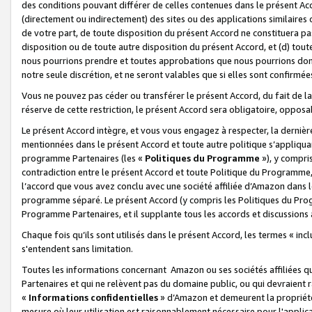
des conditions pouvant différer de celles contenues dans le présent Ac
(directement ou indirectement) des sites ou des applications similaires o
de votre part, de toute disposition du présent Accord ne constituera pa
disposition ou de toute autre disposition du présent Accord, et (d) tou
nous pourrions prendre et toutes approbations que nous pourrions donn
notre seule discrétion, et ne seront valables que si elles sont confirmée
Vous ne pouvez pas céder ou transférer le présent Accord, du fait de la 
réserve de cette restriction, le présent Accord sera obligatoire, opposab
Le présent Accord intègre, et vous vous engagez à respecter, la dernière 
mentionnées dans le présent Accord et toute autre politique s’appliqua
programme Partenaires (les «
Politiques du Programme
»), y compri
contradiction entre le présent Accord et toute Politique du Programme, 
l’accord que vous avez conclu avec une société affiliée d’Amazon dans 
programme séparé. Le présent Accord (y compris les Politiques du Progr
Programme Partenaires, et il supplante tous les accords et discussions 
Chaque fois qu’ils sont utilisés dans le présent Accord, les termes « in
s'entendent sans limitation.
Toutes les informations concernant Amazon ou ses sociétés affiliées 
Partenaires et qui ne relèvent pas du domaine public, ou qui devraient
«
Informations confidentielles
» d’Amazon et demeurent la propriété 
mesure où leur utilisation est raisonnablement nécessaire pour l'appli