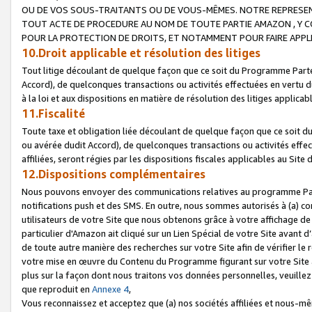
OU DE VOS SOUS-TRAITANTS OU DE VOUS-MÊMES. NOTRE REPRES
TOUT ACTE DE PROCEDURE AU NOM DE TOUTE PARTIE AMAZON , Y CO
POUR LA PROTECTION DE DROITS, ET NOTAMMENT POUR FAIRE APPL
10.Droit applicable et résolution des litiges
Tout litige découlant de quelque façon que ce soit du Programme Parte
Accord), de quelconques transactions ou activités effectuées en vertu d
à la loi et aux dispositions en matière de résolution des litiges applic
11.Fiscalité
Toute taxe et obligation liée découlant de quelque façon que ce soit 
ou avérée dudit Accord), de quelconques transactions ou activités effe
affiliées, seront régies par les dispositions fiscales applicables au Si
12.Dispositions complémentaires
Nous pouvons envoyer des communications relatives au programme Parten
notifications push et des SMS. En outre, nous sommes autorisés à (a) cont
utilisateurs de votre Site que nous obtenons grâce à votre affichage de
particulier d'Amazon ait cliqué sur un Lien Spécial de votre Site avant d
de toute autre manière des recherches sur votre Site afin de vérifier le re
votre mise en œuvre du Contenu du Programme figurant sur votre Site à
plus sur la façon dont nous traitons vos données personnelles, veuille
que reproduit en
Annexe 4
,
Vous reconnaissez et acceptez que (a) nos sociétés affiliées et nous-m