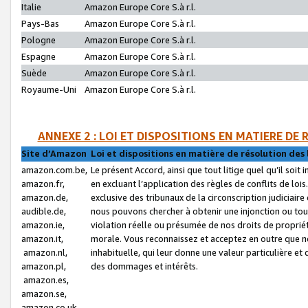
Italie
Amazon Europe Core S.à r.l.
Pays-Bas
Amazon Europe Core S.à r.l.
Pologne
Amazon Europe Core S.à r.l.
Espagne
Amazon Europe Core S.à r.l.
Suède
Amazon Europe Core S.à r.l.
Royaume-Uni
Amazon Europe Core S.à r.l.
ANNEXE 2 : LOI ET DISPOSITIONS EN MATIERE DE
Site d’Amazon
Loi et dispositions en matière de résolution des 
amazon.com.be,
Le présent Accord, ainsi que tout litige quel qu’il soi
amazon.fr,
en excluant l’application des règles de conflits de l
amazon.de,
exclusive des tribunaux de la circonscription judiciai
audible.de,
nous pouvons chercher à obtenir une injonction ou tou
amazon.ie,
violation réelle ou présumée de nos droits de proprié
amazon.it,
morale. Vous reconnaissez et acceptez en outre que n
amazon.nl,
inhabituelle, qui leur donne une valeur particulière 
amazon.pl,
des dommages et intérêts.
amazon.es,
amazon.se,
amazon.co.uk,