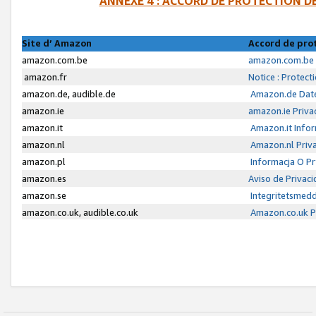
ANNEXE 4 : ACCORD DE PROTECTION 
Site d’ Amazon
Accord de pro
amazon.com.be
amazon.com.be 
amazon.fr
Notice : Protect
amazon.de, audible.de
Amazon.de Date
amazon.ie
amazon.ie Priva
amazon.it
Amazon.it Infor
amazon.nl
Amazon.nl Priva
amazon.pl
Informacja O P
amazon.es
Aviso de Privac
amazon.se
Integritetsmed
amazon.co.uk, audible.co.uk
Amazon.co.uk Pr