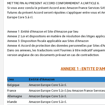
METTRE FIN AU PRESENT ACCORD CONFORMEMENT A L’ARTICLE 6.
Si vous avez conclu le présent Accord avec Amazon France Services SAS 
futures du présent Accord seront réputées s’appliquer entre vous et 
Europe Core S.à r.l.
Annexe 1 :Entité d’Amazon et Site d’Amazon par lieu
Annexe 2 :Loi et dispositions en matière de résolution des litiges appli
Annexe 3 :Disposition fiscale applicable aux Sites d’Amazon
Annexe 4 :Accord de protection des données personnelles par Sites d
Dans ces annexes, les traductions sont fournies à titre indicatif uniquem
version anglaise de ces documents prévaut en cas de contradiction.
ANNEXE 1 : ENTITE D’A
Lieu
Entité d’Amazon
Belgique
Amazon Europe Core S.à r.l.
France
Amazon Europe Core S.à r.l.(ou Amazon France Services 
Allemagne
Amazon Europe Core S.à r.l.
Irlande
Amazon Europe Core S.à r.l.