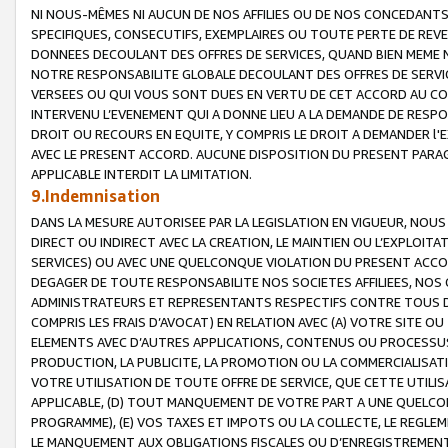
NI NOUS-MÊMES NI AUCUN DE NOS AFFILIES OU DE NOS CONCEDANT
SPECIFIQUES, CONSECUTIFS, EXEMPLAIRES OU TOUTE PERTE DE REVE
DONNEES DECOULANT DES OFFRES DE SERVICES, QUAND BIEN MEME N
NOTRE RESPONSABILITE GLOBALE DECOULANT DES OFFRES DE SERVI
VERSEES OU QUI VOUS SONT DUES EN VERTU DE CET ACCORD AU CO
INTERVENU L’EVENEMENT QUI A DONNE LIEU A LA DEMANDE DE RESP
DROIT OU RECOURS EN EQUITE, Y COMPRIS LE DROIT A DEMANDER l'
AVEC LE PRESENT ACCORD. AUCUNE DISPOSITION DU PRESENT PARAG
APPLICABLE INTERDIT LA LIMITATION.
9.Indemnisation
DANS LA MESURE AUTORISEE PAR LA LEGISLATION EN VIGUEUR, NO
DIRECT OU INDIRECT AVEC LA CREATION, LE MAINTIEN OU L’EXPLOIT
SERVICES) OU AVEC UNE QUELCONQUE VIOLATION DU PRESENT ACCO
DEGAGER DE TOUTE RESPONSABILITE NOS SOCIETES AFFILIEES, NOS 
ADMINISTRATEURS ET REPRESENTANTS RESPECTIFS CONTRE TOUS D
COMPRIS LES FRAIS D’AVOCAT) EN RELATION AVEC (A) VOTRE SITE O
ELEMENTS AVEC D’AUTRES APPLICATIONS, CONTENUS OU PROCESSUS, (
PRODUCTION, LA PUBLICITE, LA PROMOTION OU LA COMMERCIALISAT
VOTRE UTILISATION DE TOUTE OFFRE DE SERVICE, QUE CETTE UTILI
APPLICABLE, (D) TOUT MANQUEMENT DE VOTRE PART A UNE QUELCO
PROGRAMME), (E) VOS TAXES ET IMPOTS OU LA COLLECTE, LE REGLE
LE MANQUEMENT AUX OBLIGATIONS FISCALES OU D’ENREGISTREMENT 