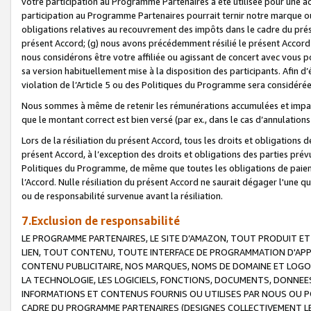
votre participation au Programme Partenaires a été utilisée pour une ac
participation au Programme Partenaires pourrait ternir notre marque ou
obligations relatives au recouvrement des impôts dans le cadre du prése
présent Accord; (g) nous avons précédemment résilié le présent Accord
nous considérons être votre affiliée ou agissant de concert avec vous 
sa version habituellement mise à la disposition des participants. Afin d’é
violation de l’Article 5 ou des Politiques du Programme sera considéré
Nous sommes à même de retenir les rémunérations accumulées et impayée
que le montant correct est bien versé (par ex., dans le cas d’annulations
Lors de la résiliation du présent Accord, tous les droits et obligations 
présent Accord, à l’exception des droits et obligations des parties prévus
Politiques du Programme, de même que toutes les obligations de paiement
l’Accord. Nulle résiliation du présent Accord ne saurait dégager l'une 
ou de responsabilité survenue avant la résiliation.
7.Exclusion de responsabilité
LE PROGRAMME PARTENAIRES, LE SITE D’AMAZON, TOUT PRODUIT ET 
LIEN, TOUT CONTENU, TOUTE INTERFACE DE PROGRAMMATION D'APP
CONTENU PUBLICITAIRE, NOS MARQUES, NOMS DE DOMAINE ET LOGOS
LA TECHNOLOGIE, LES LOGICIELS, FONCTIONS, DOCUMENTS, DONNEES
INFORMATIONS ET CONTENUS FOURNIS OU UTILISES PAR NOUS OU P
CADRE DU PROGRAMME PARTENAIRES (DESIGNES COLLECTIVEMENT LE