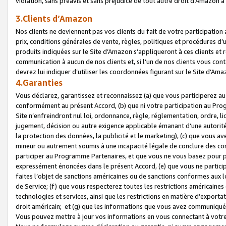
violation, sans préavis et sans préjudice de tout autre droit d’Amazo
3.Clients d’Amazon
Nos clients ne deviennent pas vos clients du fait de votre participati
prix, conditions générales de vente, règles, politiques et procédures d’u
produits indiquées sur le Site d’Amazon s’appliqueront à ces clients et
communication à aucun de nos clients et, si l’un de nos clients vous co
devrez lui indiquer d’utiliser les coordonnées figurant sur le Site d’Ama
4.Garanties
Vous déclarez, garantissez et reconnaissez (a) que vous participerez a
conformément au présent Accord, (b) que ni votre participation au Prog
Site n’enfreindront nul loi, ordonnance, règle, réglementation, ordre, li
jugement, décision ou autre exigence applicable émanant d’une autori
la protection des données, la publicité et le marketing), (c) que vous 
mineur ou autrement soumis à une incapacité légale de conclure des con
participer au Programme Partenaires, et que vous ne vous basez pour pr
expressément énoncées dans le présent Accord, (e) que vous ne particip
faites l’objet de sanctions américaines ou de sanctions conformes aux 
de Service; (f) que vous respecterez toutes les restrictions américaines
technologies et services, ainsi que les restrictions en matière d’exporta
droit américain; et (g) que les informations que vous avez communiqué
Vous pouvez mettre à jour vos informations en vous connectant à votre