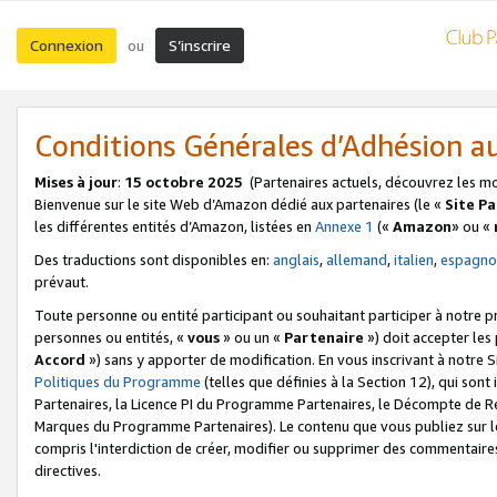
Connexion
S’inscrire
ou
Conditions Générales d’Adhésion 
Mises à jour
:
15 octobre 2025
(Partenaires actuels, découvrez les m
Bienvenue sur le site Web d’Amazon dédié aux partenaires (le «
Site P
les différentes entités d’Amazon, listées en
Annexe 1
(«
Amazon
» ou «
Des traductions sont disponibles en:
anglais
,
allemand
,
italien
,
espagno
prévaut.
Toute personne ou entité participant ou souhaitant participer à notre 
personnes ou entités, «
vous
» ou un «
Partenaire
») doit accepter le
Accord
») sans y apporter de modification. En vous inscrivant à notre Si
Politiques du Programme
(telles que définies à la Section 12), qui so
Partenaires, la Licence PI du Programme Partenaires, le Décompte de 
Marques du Programme Partenaires). Le contenu que vous publiez sur l
compris l'interdiction de créer, modifier ou supprimer des commentaires
directives.