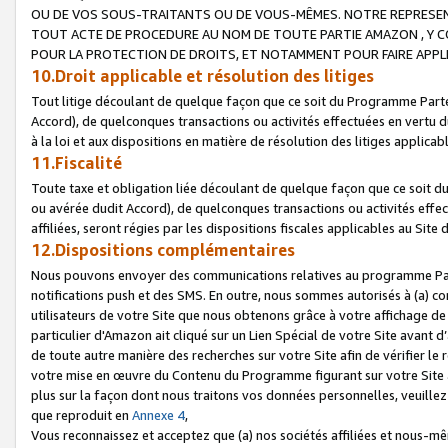
OU DE VOS SOUS-TRAITANTS OU DE VOUS-MÊMES. NOTRE REPRES
TOUT ACTE DE PROCEDURE AU NOM DE TOUTE PARTIE AMAZON , Y CO
POUR LA PROTECTION DE DROITS, ET NOTAMMENT POUR FAIRE APPL
10.Droit applicable et résolution des litiges
Tout litige découlant de quelque façon que ce soit du Programme Parte
Accord), de quelconques transactions ou activités effectuées en vertu d
à la loi et aux dispositions en matière de résolution des litiges applic
11.Fiscalité
Toute taxe et obligation liée découlant de quelque façon que ce soit 
ou avérée dudit Accord), de quelconques transactions ou activités effe
affiliées, seront régies par les dispositions fiscales applicables au Si
12.Dispositions complémentaires
Nous pouvons envoyer des communications relatives au programme Parten
notifications push et des SMS. En outre, nous sommes autorisés à (a) cont
utilisateurs de votre Site que nous obtenons grâce à votre affichage de
particulier d'Amazon ait cliqué sur un Lien Spécial de votre Site avant d
de toute autre manière des recherches sur votre Site afin de vérifier le re
votre mise en œuvre du Contenu du Programme figurant sur votre Site à
plus sur la façon dont nous traitons vos données personnelles, veuille
que reproduit en
Annexe 4
,
Vous reconnaissez et acceptez que (a) nos sociétés affiliées et nous-m