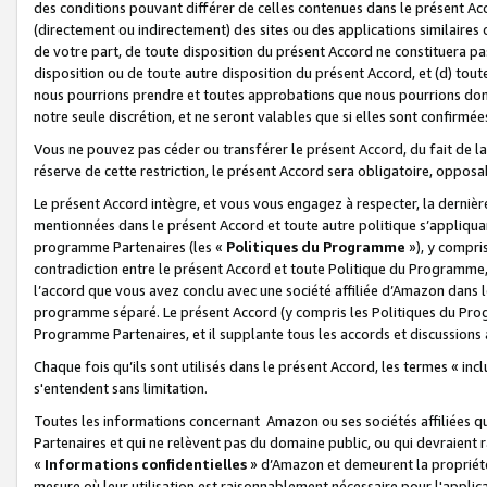
des conditions pouvant différer de celles contenues dans le présent Ac
(directement ou indirectement) des sites ou des applications similaires o
de votre part, de toute disposition du présent Accord ne constituera pa
disposition ou de toute autre disposition du présent Accord, et (d) tou
nous pourrions prendre et toutes approbations que nous pourrions donn
notre seule discrétion, et ne seront valables que si elles sont confirmée
Vous ne pouvez pas céder ou transférer le présent Accord, du fait de la 
réserve de cette restriction, le présent Accord sera obligatoire, opposab
Le présent Accord intègre, et vous vous engagez à respecter, la dernière 
mentionnées dans le présent Accord et toute autre politique s’appliqua
programme Partenaires (les «
Politiques du Programme
»), y compri
contradiction entre le présent Accord et toute Politique du Programme, 
l’accord que vous avez conclu avec une société affiliée d’Amazon dans 
programme séparé. Le présent Accord (y compris les Politiques du Progr
Programme Partenaires, et il supplante tous les accords et discussions 
Chaque fois qu’ils sont utilisés dans le présent Accord, les termes « in
s'entendent sans limitation.
Toutes les informations concernant Amazon ou ses sociétés affiliées 
Partenaires et qui ne relèvent pas du domaine public, ou qui devraient
«
Informations confidentielles
» d’Amazon et demeurent la propriété 
mesure où leur utilisation est raisonnablement nécessaire pour l'appli