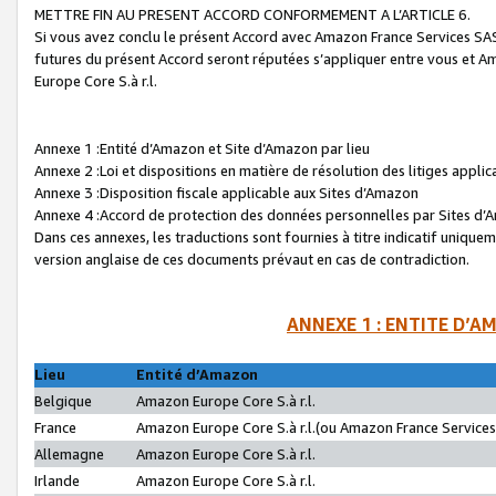
METTRE FIN AU PRESENT ACCORD CONFORMEMENT A L’ARTICLE 6.
Si vous avez conclu le présent Accord avec Amazon France Services SAS 
futures du présent Accord seront réputées s’appliquer entre vous et 
Europe Core S.à r.l.
Annexe 1 :Entité d’Amazon et Site d’Amazon par lieu
Annexe 2 :Loi et dispositions en matière de résolution des litiges appli
Annexe 3 :Disposition fiscale applicable aux Sites d’Amazon
Annexe 4 :Accord de protection des données personnelles par Sites d
Dans ces annexes, les traductions sont fournies à titre indicatif uniquem
version anglaise de ces documents prévaut en cas de contradiction.
ANNEXE 1 : ENTITE D’A
Lieu
Entité d’Amazon
Belgique
Amazon Europe Core S.à r.l.
France
Amazon Europe Core S.à r.l.(ou Amazon France Services 
Allemagne
Amazon Europe Core S.à r.l.
Irlande
Amazon Europe Core S.à r.l.