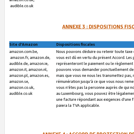
audible.co.uk
ANNEXE 3 : DISPOSITIONS FI
Site d’Amazon
Dispositions fiscales
amazon.com.be,
Nous pouvons déduire ou retenir toute taxe 
amazon.fr, amazon.de,
vous est dû en vertu du présent Accord. Les 
audible.de, amazon.ie,
représenteront le paiement ou le règlement 
amazon.it, amazon.nl,
pouvons vous demander ponctuellement des r
amazon.pl, amazon.es,
mais que vous ne nous les transmettez pas, n
amazon.se,
rémunération jusqu’à ce que vous nous reme
amazon.co.uk,
vous n’êtes pas la personne auprès de qui no
audible.co.uk
au Luxembourg, vous pouvez être légalement 
une facture répondant aux exigences d’une 
paiera la TVA applicable.