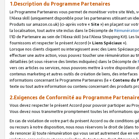
1.Description du Programme Partenaires
Le Programme Partenaires vous permet de monétiser votre site Web, vos 
l'Alexa skill (uniquement disponible pour les partenaires utilisant un 
Produits sur amazon.co.uk) (ci-après votre «
Site
») en plaçant sur votr
la localisation, tout autre site inclus dans le Décompte de
Rémunération
l'ID de Partenaire au sein de l'Alexa skill (via l'Alexa Shopping Kit). Le
fournissons et respecter le présent Accord («
Liens Spéciaux
»).
Lorsque nos clients cliquent ou interagissent avec des Liens Spéciaux p
effectuer une autre action, vous pouvez toucher une rémunération au ti
détaillées (et sous réserve des limites indiquées) dans le Décompte de
vers ces articles ou services, nous pouvons mettre à votre disposition d
contenus marketing et autres outils de création de liens, des interfaces
informations concernant le Programme Partenaires (le «
Contenu du 
texte ou tout autre information ou contenu concernant des produits prop
2.Exigences de Conformité au Programme Partenair
Vous devez respecter le présent Accord pour pouvoir participer au Pr
Vous devez nous transmettre promptement toutes les informations que
En cas de violation de votre part du présent Accord ou de conditions g
ou recours à notre disposition, nous nous réservons le droit de (dans 
de renoncer à) toute rémunération qui vous serait autrement due en ver