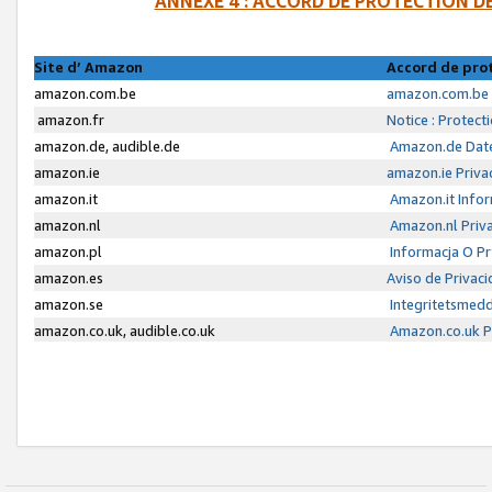
ANNEXE 4 : ACCORD DE PROTECTION 
Site d’ Amazon
Accord de pro
amazon.com.be
amazon.com.be 
amazon.fr
Notice : Protect
amazon.de, audible.de
Amazon.de Date
amazon.ie
amazon.ie Priva
amazon.it
Amazon.it Infor
amazon.nl
Amazon.nl Priva
amazon.pl
Informacja O P
amazon.es
Aviso de Privac
amazon.se
Integritetsmed
amazon.co.uk, audible.co.uk
Amazon.co.uk Pr