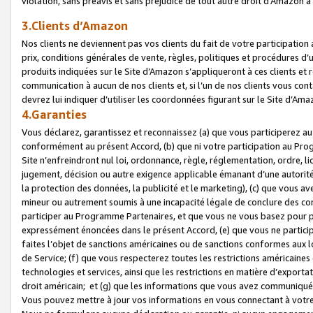
violation, sans préavis et sans préjudice de tout autre droit d’Amazo
3.Clients d’Amazon
Nos clients ne deviennent pas vos clients du fait de votre participati
prix, conditions générales de vente, règles, politiques et procédures d’u
produits indiquées sur le Site d’Amazon s’appliqueront à ces clients et
communication à aucun de nos clients et, si l’un de nos clients vous co
devrez lui indiquer d’utiliser les coordonnées figurant sur le Site d’Ama
4.Garanties
Vous déclarez, garantissez et reconnaissez (a) que vous participerez a
conformément au présent Accord, (b) que ni votre participation au Prog
Site n’enfreindront nul loi, ordonnance, règle, réglementation, ordre, li
jugement, décision ou autre exigence applicable émanant d’une autori
la protection des données, la publicité et le marketing), (c) que vous 
mineur ou autrement soumis à une incapacité légale de conclure des con
participer au Programme Partenaires, et que vous ne vous basez pour pr
expressément énoncées dans le présent Accord, (e) que vous ne particip
faites l’objet de sanctions américaines ou de sanctions conformes aux 
de Service; (f) que vous respecterez toutes les restrictions américaines
technologies et services, ainsi que les restrictions en matière d’exporta
droit américain; et (g) que les informations que vous avez communiqué
Vous pouvez mettre à jour vos informations en vous connectant à votre