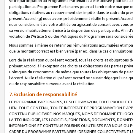
votre participation au Programme Partenaires a été utilisée pour une ac
participation au Programme Partenaires pourrait ternir notre marque ou
obligations relatives au recouvrement des impôts dans le cadre du prése
présent Accord; (g) nous avons précédemment résilié le présent Accord
nous considérons être votre affiliée ou agissant de concert avec vous 
sa version habituellement mise à la disposition des participants. Afin d’é
violation de l’Article 5 ou des Politiques du Programme sera considéré
Nous sommes à même de retenir les rémunérations accumulées et impayée
que le montant correct est bien versé (par ex., dans le cas d’annulations
Lors de la résiliation du présent Accord, tous les droits et obligations 
présent Accord, à l’exception des droits et obligations des parties prévus
Politiques du Programme, de même que toutes les obligations de paiement
l’Accord. Nulle résiliation du présent Accord ne saurait dégager l'une 
ou de responsabilité survenue avant la résiliation.
7.Exclusion de responsabilité
LE PROGRAMME PARTENAIRES, LE SITE D’AMAZON, TOUT PRODUIT ET 
LIEN, TOUT CONTENU, TOUTE INTERFACE DE PROGRAMMATION D'APP
CONTENU PUBLICITAIRE, NOS MARQUES, NOMS DE DOMAINE ET LOGOS
LA TECHNOLOGIE, LES LOGICIELS, FONCTIONS, DOCUMENTS, DONNEES
INFORMATIONS ET CONTENUS FOURNIS OU UTILISES PAR NOUS OU P
CADRE DU PROGRAMME PARTENAIRES (DESIGNES COLLECTIVEMENT LE