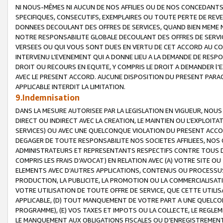
NI NOUS-MÊMES NI AUCUN DE NOS AFFILIES OU DE NOS CONCEDANT
SPECIFIQUES, CONSECUTIFS, EXEMPLAIRES OU TOUTE PERTE DE REVE
DONNEES DECOULANT DES OFFRES DE SERVICES, QUAND BIEN MEME N
NOTRE RESPONSABILITE GLOBALE DECOULANT DES OFFRES DE SERVI
VERSEES OU QUI VOUS SONT DUES EN VERTU DE CET ACCORD AU CO
INTERVENU L’EVENEMENT QUI A DONNE LIEU A LA DEMANDE DE RESP
DROIT OU RECOURS EN EQUITE, Y COMPRIS LE DROIT A DEMANDER l'
AVEC LE PRESENT ACCORD. AUCUNE DISPOSITION DU PRESENT PARAG
APPLICABLE INTERDIT LA LIMITATION.
9.Indemnisation
DANS LA MESURE AUTORISEE PAR LA LEGISLATION EN VIGUEUR, NO
DIRECT OU INDIRECT AVEC LA CREATION, LE MAINTIEN OU L’EXPLOIT
SERVICES) OU AVEC UNE QUELCONQUE VIOLATION DU PRESENT ACCO
DEGAGER DE TOUTE RESPONSABILITE NOS SOCIETES AFFILIEES, NOS 
ADMINISTRATEURS ET REPRESENTANTS RESPECTIFS CONTRE TOUS D
COMPRIS LES FRAIS D’AVOCAT) EN RELATION AVEC (A) VOTRE SITE O
ELEMENTS AVEC D’AUTRES APPLICATIONS, CONTENUS OU PROCESSUS, (
PRODUCTION, LA PUBLICITE, LA PROMOTION OU LA COMMERCIALISAT
VOTRE UTILISATION DE TOUTE OFFRE DE SERVICE, QUE CETTE UTILI
APPLICABLE, (D) TOUT MANQUEMENT DE VOTRE PART A UNE QUELCO
PROGRAMME), (E) VOS TAXES ET IMPOTS OU LA COLLECTE, LE REGLE
LE MANQUEMENT AUX OBLIGATIONS FISCALES OU D’ENREGISTREMENT 