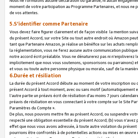
Nous ne formulons aucune déclaration ou garantie, ni aucun engagemen
moment de votre participation au Programme Partenaires, et nous ne p
de vos attentes.
5.S’identifier comme Partenaire
Vous devez faire figurer clairement et de façon visible la mention sui
du présent Accord, sur votre Site ou tout autre endroit où Amazon peut vo
tant que Partenaire Amazon, je réalise un bénéfice sur les achats remplis
la réglementation, vous ne ferez aucune autre communication publique
notre accord écrit préalable. Vous ne dénaturerez pas ni n’enjoliverez 
implicitement que nous vous soutenons, sponsorisons ou parrainons) et v
et vous ou toute autre personne physique ou morale, sauf de la manièr
6.Durée et résiliation
La durée du présent Accord débute au moment de votre inscription ou de
présent Accord à tout moment, avec ou sans motif (automatiquement et sa
l’autre partie un préavis écrit de résiliation d’au moins 7 jours calenda
préavis de résiliation en vous connectant à votre compte sur le Site Par
Paramètres du Compte ».
De plus, nous pouvons mettre fin au présent Accord, ou suspendre votre 
respecté une obligation essentielle du présent Accord; (b) vous n’avez p
effet que nous vous avons adressée, à toute autre violation du présen
pourrions être confrontés à de potentielles actions ou mises en œuvre 