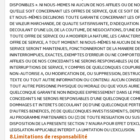
DISPONIBLES ». NI NOUS-MEMES NI AUCUN DE NOS AFFILIES OU D
QU’ELLE SOIT CONCERNANT LES OFFRES DE SERVICE, QUE CE SOIT DE
ET NOUS-MÊMES DECLINONS TOUTE GARANTIE CONCERNANT LES OFFRE
DE VALEUR MARCHANDE, DE QUALITE SATISFAISANTE, D’ADEQUATION
DECOULANT D’UNE LOI, DE LA COUTUME, DE NEGOCIATIONS, D’UNE
TOUTE OFFRE DE SERVICE OU A MODIFIER LA NATURE, LES CARACTERI
OFFRE DE SERVICE, A TOUT MOMENT. NI NOUS-MÊMES NI AUCUN DE 
SERVICE SERONT MAINTENUES, FONCTIONNERONT DE LA MANIERE DECR
ININTERROMPUES, EXACTES, EXEMPTES D’ERREUR OU NE COMPORT
AFFILIES OU DE NOS CONCEDANTS NE SERONS RESPONSABLES (A) DE
INTERRUPTIONS DE SERVICE, Y COMPRIS DE QUELCONQUES COUPURE
NON-AUTORISE A, OU MODIFICATION DE, OU SUPPRESSION, DESTRUC
TEXTE OU TOUT AUTRE INFORMATION OU CONTENU. AUCUN CONSEIL 
TOUT AUTRE PERSONNE PHYSIQUE OU MORALE OU QUE VOUS AURIEZ 
QUELCONQUE GARANTIE NON INDIQUEE EXPRESSEMENT DANS LE PRES
CONCEDANTS NE SERONS RESPONSABLES D’UNE QUELCONQUE COM
DOMMAGES ET INTERETS DECOULANT (X) D'UNE QUELCONQUE PERTE D
D'AUTRES BENEFICES, (Y) DE QUELCONQUES INVESTISSEMENTS, DEP
AU PROGRAMME PARTENAIRES OU (Z) DE TOUTE RESILIATION OU SU
DISPOSITION DE LA PRESENTE SECTION 7 N'AURA POUR EFFET D'EXC
LEGISLATION APPLICABLE INTERDIT LA LIMITATION OU L’EXCLUSION.
8.Limitations de responsabilité