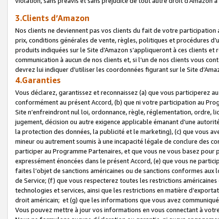
violation, sans préavis et sans préjudice de tout autre droit d’Amazo
3.Clients d’Amazon
Nos clients ne deviennent pas vos clients du fait de votre participati
prix, conditions générales de vente, règles, politiques et procédures d’u
produits indiquées sur le Site d’Amazon s’appliqueront à ces clients et
communication à aucun de nos clients et, si l’un de nos clients vous co
devrez lui indiquer d’utiliser les coordonnées figurant sur le Site d’Ama
4.Garanties
Vous déclarez, garantissez et reconnaissez (a) que vous participerez a
conformément au présent Accord, (b) que ni votre participation au Prog
Site n’enfreindront nul loi, ordonnance, règle, réglementation, ordre, li
jugement, décision ou autre exigence applicable émanant d’une autori
la protection des données, la publicité et le marketing), (c) que vous 
mineur ou autrement soumis à une incapacité légale de conclure des con
participer au Programme Partenaires, et que vous ne vous basez pour pr
expressément énoncées dans le présent Accord, (e) que vous ne particip
faites l’objet de sanctions américaines ou de sanctions conformes aux 
de Service; (f) que vous respecterez toutes les restrictions américaines
technologies et services, ainsi que les restrictions en matière d’exporta
droit américain; et (g) que les informations que vous avez communiqué
Vous pouvez mettre à jour vos informations en vous connectant à votre