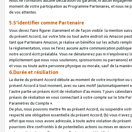
Nous ne formulons aucune déclaration ou garantie, ni aucun engagemen
moment de votre participation au Programme Partenaires, et nous ne p
de vos attentes.
5.S’identifier comme Partenaire
Vous devez faire figurer clairement et de façon visible la mention sui
du présent Accord, sur votre Site ou tout autre endroit où Amazon peut vo
tant que Partenaire Amazon, je réalise un bénéfice sur les achats remplis
la réglementation, vous ne ferez aucune autre communication publique
notre accord écrit préalable. Vous ne dénaturerez pas ni n’enjoliverez 
implicitement que nous vous soutenons, sponsorisons ou parrainons) et v
et vous ou toute autre personne physique ou morale, sauf de la manièr
6.Durée et résiliation
La durée du présent Accord débute au moment de votre inscription ou de
présent Accord à tout moment, avec ou sans motif (automatiquement et sa
l’autre partie un préavis écrit de résiliation d’au moins 7 jours calenda
préavis de résiliation en vous connectant à votre compte sur le Site Par
Paramètres du Compte ».
De plus, nous pouvons mettre fin au présent Accord, ou suspendre votre 
respecté une obligation essentielle du présent Accord; (b) vous n’avez p
effet que nous vous avons adressée, à toute autre violation du présen
pourrions être confrontés à de potentielles actions ou mises en œuvre 