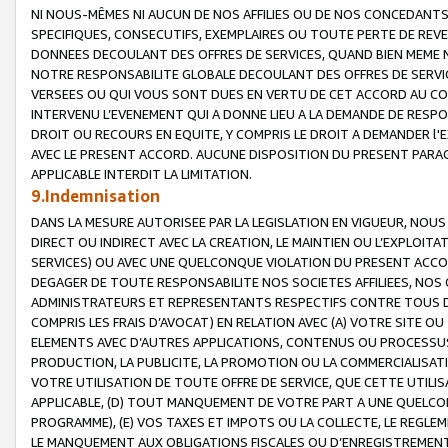
NI NOUS-MÊMES NI AUCUN DE NOS AFFILIES OU DE NOS CONCEDANT
SPECIFIQUES, CONSECUTIFS, EXEMPLAIRES OU TOUTE PERTE DE REVE
DONNEES DECOULANT DES OFFRES DE SERVICES, QUAND BIEN MEME N
NOTRE RESPONSABILITE GLOBALE DECOULANT DES OFFRES DE SERVI
VERSEES OU QUI VOUS SONT DUES EN VERTU DE CET ACCORD AU CO
INTERVENU L’EVENEMENT QUI A DONNE LIEU A LA DEMANDE DE RESP
DROIT OU RECOURS EN EQUITE, Y COMPRIS LE DROIT A DEMANDER l'
AVEC LE PRESENT ACCORD. AUCUNE DISPOSITION DU PRESENT PARAG
APPLICABLE INTERDIT LA LIMITATION.
9.Indemnisation
DANS LA MESURE AUTORISEE PAR LA LEGISLATION EN VIGUEUR, NO
DIRECT OU INDIRECT AVEC LA CREATION, LE MAINTIEN OU L’EXPLOIT
SERVICES) OU AVEC UNE QUELCONQUE VIOLATION DU PRESENT ACCO
DEGAGER DE TOUTE RESPONSABILITE NOS SOCIETES AFFILIEES, NOS 
ADMINISTRATEURS ET REPRESENTANTS RESPECTIFS CONTRE TOUS D
COMPRIS LES FRAIS D’AVOCAT) EN RELATION AVEC (A) VOTRE SITE O
ELEMENTS AVEC D’AUTRES APPLICATIONS, CONTENUS OU PROCESSUS, (
PRODUCTION, LA PUBLICITE, LA PROMOTION OU LA COMMERCIALISAT
VOTRE UTILISATION DE TOUTE OFFRE DE SERVICE, QUE CETTE UTILI
APPLICABLE, (D) TOUT MANQUEMENT DE VOTRE PART A UNE QUELCO
PROGRAMME), (E) VOS TAXES ET IMPOTS OU LA COLLECTE, LE REGLE
LE MANQUEMENT AUX OBLIGATIONS FISCALES OU D’ENREGISTREMENT 