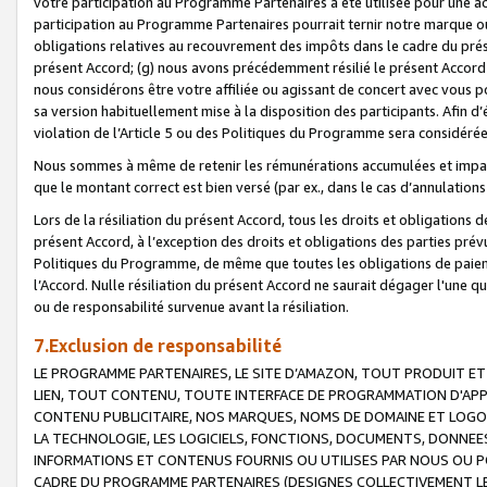
votre participation au Programme Partenaires a été utilisée pour une ac
participation au Programme Partenaires pourrait ternir notre marque ou
obligations relatives au recouvrement des impôts dans le cadre du prése
présent Accord; (g) nous avons précédemment résilié le présent Accord
nous considérons être votre affiliée ou agissant de concert avec vous 
sa version habituellement mise à la disposition des participants. Afin d’é
violation de l’Article 5 ou des Politiques du Programme sera considéré
Nous sommes à même de retenir les rémunérations accumulées et impayée
que le montant correct est bien versé (par ex., dans le cas d’annulations
Lors de la résiliation du présent Accord, tous les droits et obligations 
présent Accord, à l’exception des droits et obligations des parties prévus
Politiques du Programme, de même que toutes les obligations de paiement
l’Accord. Nulle résiliation du présent Accord ne saurait dégager l'une 
ou de responsabilité survenue avant la résiliation.
7.Exclusion de responsabilité
LE PROGRAMME PARTENAIRES, LE SITE D’AMAZON, TOUT PRODUIT ET 
LIEN, TOUT CONTENU, TOUTE INTERFACE DE PROGRAMMATION D'APP
CONTENU PUBLICITAIRE, NOS MARQUES, NOMS DE DOMAINE ET LOGOS
LA TECHNOLOGIE, LES LOGICIELS, FONCTIONS, DOCUMENTS, DONNEES
INFORMATIONS ET CONTENUS FOURNIS OU UTILISES PAR NOUS OU P
CADRE DU PROGRAMME PARTENAIRES (DESIGNES COLLECTIVEMENT LE