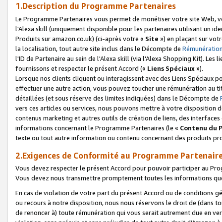
1.Description du Programme Partenaires
Le Programme Partenaires vous permet de monétiser votre site Web, vos 
l'Alexa skill (uniquement disponible pour les partenaires utilisant un 
Produits sur amazon.co.uk) (ci-après votre «
Site
») en plaçant sur votr
la localisation, tout autre site inclus dans le Décompte de
Rémunération
l'ID de Partenaire au sein de l'Alexa skill (via l'Alexa Shopping Kit). Le
fournissons et respecter le présent Accord («
Liens Spéciaux
»).
Lorsque nos clients cliquent ou interagissent avec des Liens Spéciaux p
effectuer une autre action, vous pouvez toucher une rémunération au ti
détaillées (et sous réserve des limites indiquées) dans le Décompte de
vers ces articles ou services, nous pouvons mettre à votre disposition d
contenus marketing et autres outils de création de liens, des interfaces
informations concernant le Programme Partenaires (le «
Contenu du 
texte ou tout autre information ou contenu concernant des produits prop
2.Exigences de Conformité au Programme Partenair
Vous devez respecter le présent Accord pour pouvoir participer au Pr
Vous devez nous transmettre promptement toutes les informations que
En cas de violation de votre part du présent Accord ou de conditions g
ou recours à notre disposition, nous nous réservons le droit de (dans 
de renoncer à) toute rémunération qui vous serait autrement due en ver