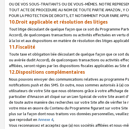
OU DE VOS SOUS-TRAITANTS OU DE VOUS-MÊMES. NOTRE REPRES
TOUT ACTE DE PROCEDURE AU NOM DE TOUTE PARTIE AMAZON , Y CO
POUR LA PROTECTION DE DROITS, ET NOTAMMENT POUR FAIRE APPL
10.Droit applicable et résolution des litiges
Tout litige découlant de quelque façon que ce soit du Programme Parte
Accord), de quelconques transactions ou activités effectuées en vertu d
à la loi et aux dispositions en matière de résolution des litiges applic
11.Fiscalité
Toute taxe et obligation liée découlant de quelque façon que ce soit 
ou avérée dudit Accord), de quelconques transactions ou activités effe
affiliées, seront régies par les dispositions fiscales applicables au Si
12.Dispositions complémentaires
Nous pouvons envoyer des communications relatives au programme Parten
notifications push et des SMS. En outre, nous sommes autorisés à (a) cont
utilisateurs de votre Site que nous obtenons grâce à votre affichage de
particulier d'Amazon ait cliqué sur un Lien Spécial de votre Site avant d
de toute autre manière des recherches sur votre Site afin de vérifier le re
votre mise en œuvre du Contenu du Programme figurant sur votre Site à
plus sur la façon dont nous traitons vos données personnelles, veuille
que reproduit en
Annexe 4
,
Vous reconnaissez et acceptez que (a) nos sociétés affiliées et nous-m