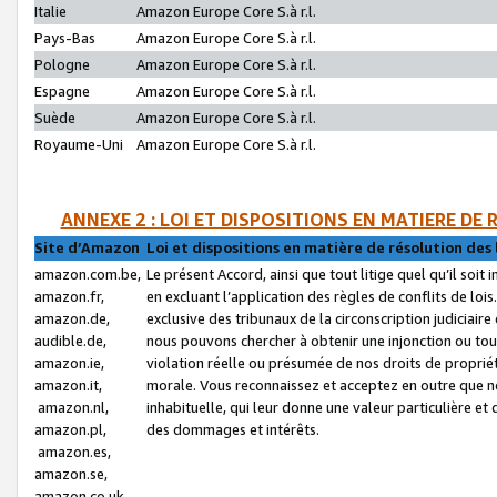
Italie
Amazon Europe Core S.à r.l.
Pays-Bas
Amazon Europe Core S.à r.l.
Pologne
Amazon Europe Core S.à r.l.
Espagne
Amazon Europe Core S.à r.l.
Suède
Amazon Europe Core S.à r.l.
Royaume-Uni
Amazon Europe Core S.à r.l.
ANNEXE 2 : LOI ET DISPOSITIONS EN MATIERE DE
Site d’Amazon
Loi et dispositions en matière de résolution des 
amazon.com.be,
Le présent Accord, ainsi que tout litige quel qu’il soi
amazon.fr,
en excluant l’application des règles de conflits de l
amazon.de,
exclusive des tribunaux de la circonscription judiciai
audible.de,
nous pouvons chercher à obtenir une injonction ou tou
amazon.ie,
violation réelle ou présumée de nos droits de proprié
amazon.it,
morale. Vous reconnaissez et acceptez en outre que n
amazon.nl,
inhabituelle, qui leur donne une valeur particulière 
amazon.pl,
des dommages et intérêts.
amazon.es,
amazon.se,
amazon.co.uk,