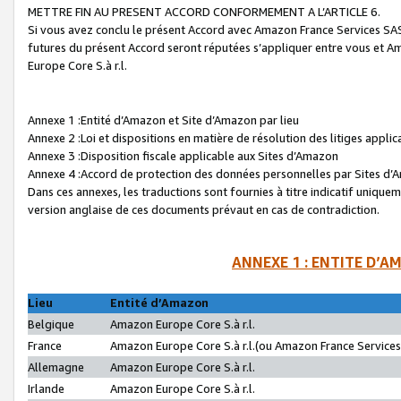
METTRE FIN AU PRESENT ACCORD CONFORMEMENT A L’ARTICLE 6.
Si vous avez conclu le présent Accord avec Amazon France Services SAS 
futures du présent Accord seront réputées s’appliquer entre vous et 
Europe Core S.à r.l.
Annexe 1 :Entité d’Amazon et Site d’Amazon par lieu
Annexe 2 :Loi et dispositions en matière de résolution des litiges appli
Annexe 3 :Disposition fiscale applicable aux Sites d’Amazon
Annexe 4 :Accord de protection des données personnelles par Sites d
Dans ces annexes, les traductions sont fournies à titre indicatif uniquem
version anglaise de ces documents prévaut en cas de contradiction.
ANNEXE 1 : ENTITE D’A
Lieu
Entité d’Amazon
Belgique
Amazon Europe Core S.à r.l.
France
Amazon Europe Core S.à r.l.(ou Amazon France Services 
Allemagne
Amazon Europe Core S.à r.l.
Irlande
Amazon Europe Core S.à r.l.