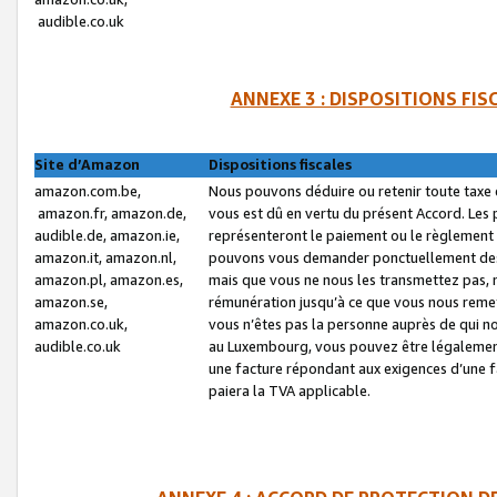
audible.co.uk
ANNEXE 3 : DISPOSITIONS FI
Site d’Amazon
Dispositions fiscales
amazon.com.be,
Nous pouvons déduire ou retenir toute taxe 
amazon.fr, amazon.de,
vous est dû en vertu du présent Accord. Les 
audible.de, amazon.ie,
représenteront le paiement ou le règlement 
amazon.it, amazon.nl,
pouvons vous demander ponctuellement des r
amazon.pl, amazon.es,
mais que vous ne nous les transmettez pas, n
amazon.se,
rémunération jusqu’à ce que vous nous reme
amazon.co.uk,
vous n’êtes pas la personne auprès de qui no
audible.co.uk
au Luxembourg, vous pouvez être légalement 
une facture répondant aux exigences d’une 
paiera la TVA applicable.