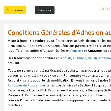
Connexion
S’inscrire
ou
Conditions Générales d’Adhésion 
Mises à jour
:
15 octobre 2025
(Partenaires actuels, découvrez les m
Bienvenue sur le site Web d’Amazon dédié aux partenaires (le «
Site P
les différentes entités d’Amazon, listées en
Annexe 1
(«
Amazon
» ou «
Des traductions sont disponibles en:
anglais
,
allemand
,
italien
,
espagno
prévaut.
Toute personne ou entité participant ou souhaitant participer à notre 
personnes ou entités, «
vous
» ou un «
Partenaire
») doit accepter le
Accord
») sans y apporter de modification. En vous inscrivant à notre Si
Politiques du Programme
(telles que définies à la Section 12), qui so
Partenaires, la Licence PI du Programme Partenaires, le Décompte de 
Marques du Programme Partenaires). Le contenu que vous publiez sur l
compris l'interdiction de créer, modifier ou supprimer des commentaires
directives.