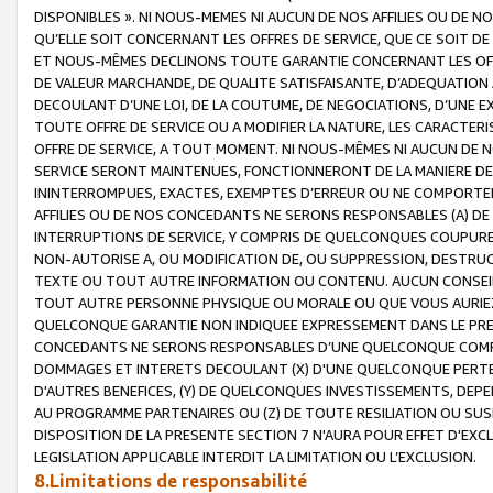
DISPONIBLES ». NI NOUS-MEMES NI AUCUN DE NOS AFFILIES OU D
QU’ELLE SOIT CONCERNANT LES OFFRES DE SERVICE, QUE CE SOIT DE
ET NOUS-MÊMES DECLINONS TOUTE GARANTIE CONCERNANT LES OFFRE
DE VALEUR MARCHANDE, DE QUALITE SATISFAISANTE, D’ADEQUATION
DECOULANT D’UNE LOI, DE LA COUTUME, DE NEGOCIATIONS, D’UNE
TOUTE OFFRE DE SERVICE OU A MODIFIER LA NATURE, LES CARACTERI
OFFRE DE SERVICE, A TOUT MOMENT. NI NOUS-MÊMES NI AUCUN DE 
SERVICE SERONT MAINTENUES, FONCTIONNERONT DE LA MANIERE DECR
ININTERROMPUES, EXACTES, EXEMPTES D’ERREUR OU NE COMPORT
AFFILIES OU DE NOS CONCEDANTS NE SERONS RESPONSABLES (A) DE
INTERRUPTIONS DE SERVICE, Y COMPRIS DE QUELCONQUES COUPURE
NON-AUTORISE A, OU MODIFICATION DE, OU SUPPRESSION, DESTRUC
TEXTE OU TOUT AUTRE INFORMATION OU CONTENU. AUCUN CONSEIL 
TOUT AUTRE PERSONNE PHYSIQUE OU MORALE OU QUE VOUS AURIEZ 
QUELCONQUE GARANTIE NON INDIQUEE EXPRESSEMENT DANS LE PRES
CONCEDANTS NE SERONS RESPONSABLES D’UNE QUELCONQUE COM
DOMMAGES ET INTERETS DECOULANT (X) D'UNE QUELCONQUE PERTE D
D'AUTRES BENEFICES, (Y) DE QUELCONQUES INVESTISSEMENTS, DEP
AU PROGRAMME PARTENAIRES OU (Z) DE TOUTE RESILIATION OU SU
DISPOSITION DE LA PRESENTE SECTION 7 N'AURA POUR EFFET D'EXC
LEGISLATION APPLICABLE INTERDIT LA LIMITATION OU L’EXCLUSION.
8.Limitations de responsabilité