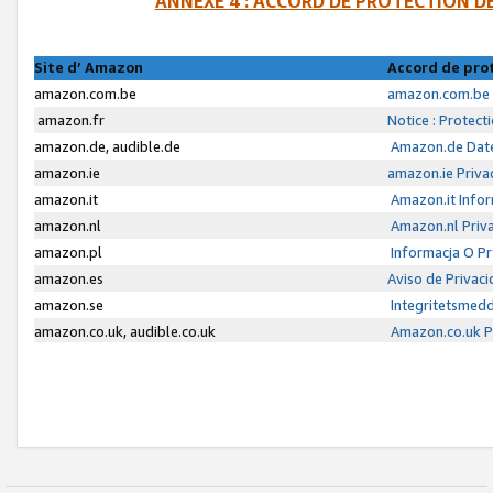
ANNEXE 4 : ACCORD DE PROTECTION 
Site d’ Amazon
Accord de pro
amazon.com.be
amazon.com.be 
amazon.fr
Notice : Protect
amazon.de, audible.de
Amazon.de Date
amazon.ie
amazon.ie Priva
amazon.it
Amazon.it Infor
amazon.nl
Amazon.nl Priva
amazon.pl
Informacja O P
amazon.es
Aviso de Privac
amazon.se
Integritetsmed
amazon.co.uk, audible.co.uk
Amazon.co.uk Pr