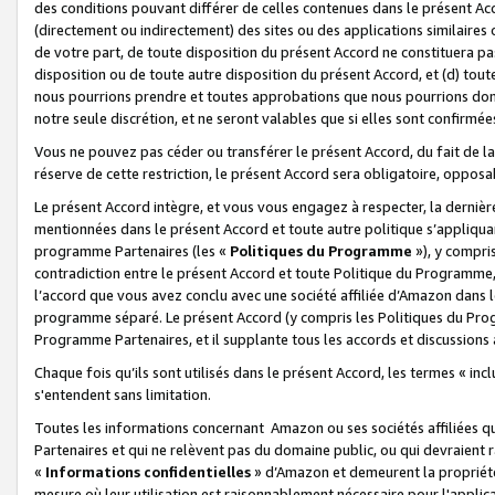
des conditions pouvant différer de celles contenues dans le présent Ac
(directement ou indirectement) des sites ou des applications similaires o
de votre part, de toute disposition du présent Accord ne constituera pa
disposition ou de toute autre disposition du présent Accord, et (d) tou
nous pourrions prendre et toutes approbations que nous pourrions donn
notre seule discrétion, et ne seront valables que si elles sont confirmée
Vous ne pouvez pas céder ou transférer le présent Accord, du fait de la 
réserve de cette restriction, le présent Accord sera obligatoire, opposab
Le présent Accord intègre, et vous vous engagez à respecter, la dernière 
mentionnées dans le présent Accord et toute autre politique s’appliqua
programme Partenaires (les «
Politiques du Programme
»), y compri
contradiction entre le présent Accord et toute Politique du Programme, 
l’accord que vous avez conclu avec une société affiliée d’Amazon dans 
programme séparé. Le présent Accord (y compris les Politiques du Progr
Programme Partenaires, et il supplante tous les accords et discussions 
Chaque fois qu’ils sont utilisés dans le présent Accord, les termes « in
s'entendent sans limitation.
Toutes les informations concernant Amazon ou ses sociétés affiliées 
Partenaires et qui ne relèvent pas du domaine public, ou qui devraient
«
Informations confidentielles
» d’Amazon et demeurent la propriété 
mesure où leur utilisation est raisonnablement nécessaire pour l'appli