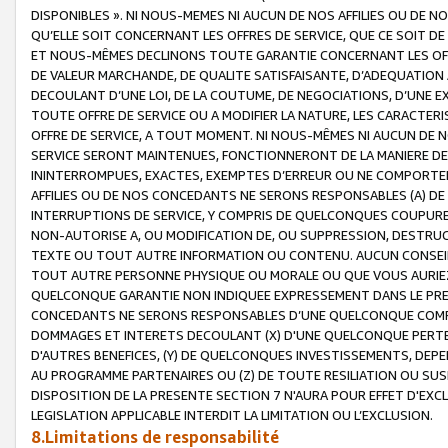
DISPONIBLES ». NI NOUS-MEMES NI AUCUN DE NOS AFFILIES OU D
QU’ELLE SOIT CONCERNANT LES OFFRES DE SERVICE, QUE CE SOIT DE
ET NOUS-MÊMES DECLINONS TOUTE GARANTIE CONCERNANT LES OFFRE
DE VALEUR MARCHANDE, DE QUALITE SATISFAISANTE, D’ADEQUATION
DECOULANT D’UNE LOI, DE LA COUTUME, DE NEGOCIATIONS, D’UNE
TOUTE OFFRE DE SERVICE OU A MODIFIER LA NATURE, LES CARACTERI
OFFRE DE SERVICE, A TOUT MOMENT. NI NOUS-MÊMES NI AUCUN DE 
SERVICE SERONT MAINTENUES, FONCTIONNERONT DE LA MANIERE DECR
ININTERROMPUES, EXACTES, EXEMPTES D’ERREUR OU NE COMPORT
AFFILIES OU DE NOS CONCEDANTS NE SERONS RESPONSABLES (A) DE
INTERRUPTIONS DE SERVICE, Y COMPRIS DE QUELCONQUES COUPURE
NON-AUTORISE A, OU MODIFICATION DE, OU SUPPRESSION, DESTRUC
TEXTE OU TOUT AUTRE INFORMATION OU CONTENU. AUCUN CONSEIL 
TOUT AUTRE PERSONNE PHYSIQUE OU MORALE OU QUE VOUS AURIEZ 
QUELCONQUE GARANTIE NON INDIQUEE EXPRESSEMENT DANS LE PRES
CONCEDANTS NE SERONS RESPONSABLES D’UNE QUELCONQUE COM
DOMMAGES ET INTERETS DECOULANT (X) D'UNE QUELCONQUE PERTE D
D'AUTRES BENEFICES, (Y) DE QUELCONQUES INVESTISSEMENTS, DEP
AU PROGRAMME PARTENAIRES OU (Z) DE TOUTE RESILIATION OU SU
DISPOSITION DE LA PRESENTE SECTION 7 N'AURA POUR EFFET D'EXC
LEGISLATION APPLICABLE INTERDIT LA LIMITATION OU L’EXCLUSION.
8.Limitations de responsabilité