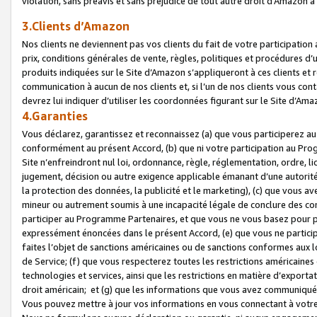
violation, sans préavis et sans préjudice de tout autre droit d’Amazo
3.Clients d’Amazon
Nos clients ne deviennent pas vos clients du fait de votre participati
prix, conditions générales de vente, règles, politiques et procédures d’u
produits indiquées sur le Site d’Amazon s’appliqueront à ces clients et
communication à aucun de nos clients et, si l’un de nos clients vous co
devrez lui indiquer d’utiliser les coordonnées figurant sur le Site d’Ama
4.Garanties
Vous déclarez, garantissez et reconnaissez (a) que vous participerez a
conformément au présent Accord, (b) que ni votre participation au Prog
Site n’enfreindront nul loi, ordonnance, règle, réglementation, ordre, li
jugement, décision ou autre exigence applicable émanant d’une autori
la protection des données, la publicité et le marketing), (c) que vous 
mineur ou autrement soumis à une incapacité légale de conclure des con
participer au Programme Partenaires, et que vous ne vous basez pour pr
expressément énoncées dans le présent Accord, (e) que vous ne particip
faites l’objet de sanctions américaines ou de sanctions conformes aux 
de Service; (f) que vous respecterez toutes les restrictions américaines
technologies et services, ainsi que les restrictions en matière d’exporta
droit américain; et (g) que les informations que vous avez communiqué
Vous pouvez mettre à jour vos informations en vous connectant à votre