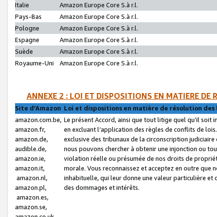
Italie
Amazon Europe Core S.à r.l.
Pays-Bas
Amazon Europe Core S.à r.l.
Pologne
Amazon Europe Core S.à r.l.
Espagne
Amazon Europe Core S.à r.l.
Suède
Amazon Europe Core S.à r.l.
Royaume-Uni
Amazon Europe Core S.à r.l.
ANNEXE 2 : LOI ET DISPOSITIONS EN MATIERE DE
Site d’Amazon
Loi et dispositions en matière de résolution des 
amazon.com.be,
Le présent Accord, ainsi que tout litige quel qu’il soi
amazon.fr,
en excluant l’application des règles de conflits de l
amazon.de,
exclusive des tribunaux de la circonscription judiciai
audible.de,
nous pouvons chercher à obtenir une injonction ou tou
amazon.ie,
violation réelle ou présumée de nos droits de proprié
amazon.it,
morale. Vous reconnaissez et acceptez en outre que n
amazon.nl,
inhabituelle, qui leur donne une valeur particulière 
amazon.pl,
des dommages et intérêts.
amazon.es,
amazon.se,
amazon.co.uk,