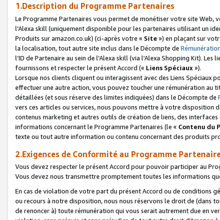
1.Description du Programme Partenaires
Le Programme Partenaires vous permet de monétiser votre site Web, vos 
l'Alexa skill (uniquement disponible pour les partenaires utilisant un 
Produits sur amazon.co.uk) (ci-après votre «
Site
») en plaçant sur votr
la localisation, tout autre site inclus dans le Décompte de
Rémunération
l'ID de Partenaire au sein de l'Alexa skill (via l'Alexa Shopping Kit). Le
fournissons et respecter le présent Accord («
Liens Spéciaux
»).
Lorsque nos clients cliquent ou interagissent avec des Liens Spéciaux p
effectuer une autre action, vous pouvez toucher une rémunération au ti
détaillées (et sous réserve des limites indiquées) dans le Décompte de
vers ces articles ou services, nous pouvons mettre à votre disposition d
contenus marketing et autres outils de création de liens, des interfaces
informations concernant le Programme Partenaires (le «
Contenu du 
texte ou tout autre information ou contenu concernant des produits prop
2.Exigences de Conformité au Programme Partenair
Vous devez respecter le présent Accord pour pouvoir participer au Pr
Vous devez nous transmettre promptement toutes les informations que
En cas de violation de votre part du présent Accord ou de conditions g
ou recours à notre disposition, nous nous réservons le droit de (dans 
de renoncer à) toute rémunération qui vous serait autrement due en ver