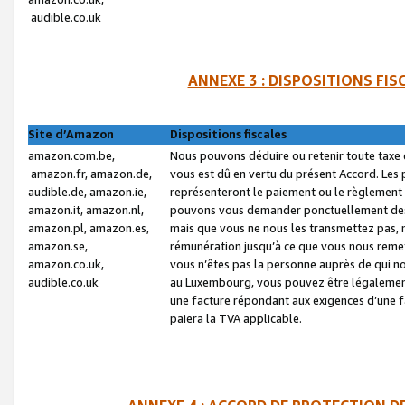
audible.co.uk
ANNEXE 3 : DISPOSITIONS FI
Site d’Amazon
Dispositions fiscales
amazon.com.be,
Nous pouvons déduire ou retenir toute taxe 
amazon.fr, amazon.de,
vous est dû en vertu du présent Accord. Les 
audible.de, amazon.ie,
représenteront le paiement ou le règlement 
amazon.it, amazon.nl,
pouvons vous demander ponctuellement des r
amazon.pl, amazon.es,
mais que vous ne nous les transmettez pas, n
amazon.se,
rémunération jusqu’à ce que vous nous reme
amazon.co.uk,
vous n’êtes pas la personne auprès de qui no
audible.co.uk
au Luxembourg, vous pouvez être légalement 
une facture répondant aux exigences d’une 
paiera la TVA applicable.