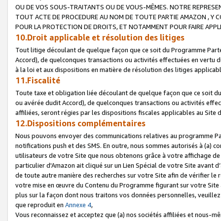
OU DE VOS SOUS-TRAITANTS OU DE VOUS-MÊMES. NOTRE REPRES
TOUT ACTE DE PROCEDURE AU NOM DE TOUTE PARTIE AMAZON , Y CO
POUR LA PROTECTION DE DROITS, ET NOTAMMENT POUR FAIRE APPL
10.Droit applicable et résolution des litiges
Tout litige découlant de quelque façon que ce soit du Programme Parte
Accord), de quelconques transactions ou activités effectuées en vertu d
à la loi et aux dispositions en matière de résolution des litiges applic
11.Fiscalité
Toute taxe et obligation liée découlant de quelque façon que ce soit 
ou avérée dudit Accord), de quelconques transactions ou activités effe
affiliées, seront régies par les dispositions fiscales applicables au Si
12.Dispositions complémentaires
Nous pouvons envoyer des communications relatives au programme Parten
notifications push et des SMS. En outre, nous sommes autorisés à (a) cont
utilisateurs de votre Site que nous obtenons grâce à votre affichage de
particulier d'Amazon ait cliqué sur un Lien Spécial de votre Site avant d
de toute autre manière des recherches sur votre Site afin de vérifier le re
votre mise en œuvre du Contenu du Programme figurant sur votre Site à
plus sur la façon dont nous traitons vos données personnelles, veuille
que reproduit en
Annexe 4
,
Vous reconnaissez et acceptez que (a) nos sociétés affiliées et nous-m