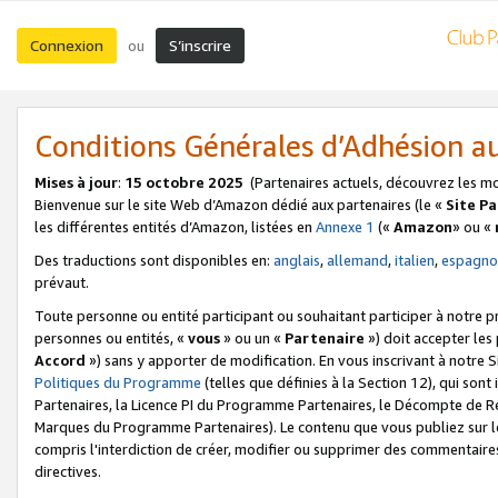
Connexion
S’inscrire
ou
Conditions Générales d’Adhésion 
Mises à jour
:
15 octobre 2025
(Partenaires actuels, découvrez les m
Bienvenue sur le site Web d’Amazon dédié aux partenaires (le «
Site P
les différentes entités d’Amazon, listées en
Annexe 1
(«
Amazon
» ou «
Des traductions sont disponibles en:
anglais
,
allemand
,
italien
,
espagno
prévaut.
Toute personne ou entité participant ou souhaitant participer à notre 
personnes ou entités, «
vous
» ou un «
Partenaire
») doit accepter le
Accord
») sans y apporter de modification. En vous inscrivant à notre Si
Politiques du Programme
(telles que définies à la Section 12), qui so
Partenaires, la Licence PI du Programme Partenaires, le Décompte de 
Marques du Programme Partenaires). Le contenu que vous publiez sur l
compris l'interdiction de créer, modifier ou supprimer des commentaires
directives.