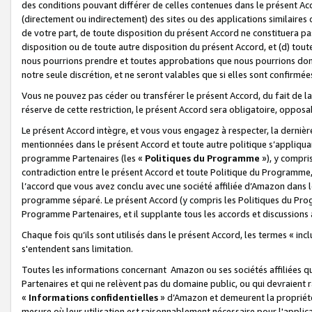
des conditions pouvant différer de celles contenues dans le présent Ac
(directement ou indirectement) des sites ou des applications similaires o
de votre part, de toute disposition du présent Accord ne constituera pa
disposition ou de toute autre disposition du présent Accord, et (d) tou
nous pourrions prendre et toutes approbations que nous pourrions donn
notre seule discrétion, et ne seront valables que si elles sont confirmée
Vous ne pouvez pas céder ou transférer le présent Accord, du fait de la 
réserve de cette restriction, le présent Accord sera obligatoire, opposab
Le présent Accord intègre, et vous vous engagez à respecter, la dernière 
mentionnées dans le présent Accord et toute autre politique s’appliqua
programme Partenaires (les «
Politiques du Programme
»), y compri
contradiction entre le présent Accord et toute Politique du Programme, 
l’accord que vous avez conclu avec une société affiliée d’Amazon dans 
programme séparé. Le présent Accord (y compris les Politiques du Progr
Programme Partenaires, et il supplante tous les accords et discussions 
Chaque fois qu’ils sont utilisés dans le présent Accord, les termes « in
s'entendent sans limitation.
Toutes les informations concernant Amazon ou ses sociétés affiliées 
Partenaires et qui ne relèvent pas du domaine public, ou qui devraient
«
Informations confidentielles
» d’Amazon et demeurent la propriété 
mesure où leur utilisation est raisonnablement nécessaire pour l'appli