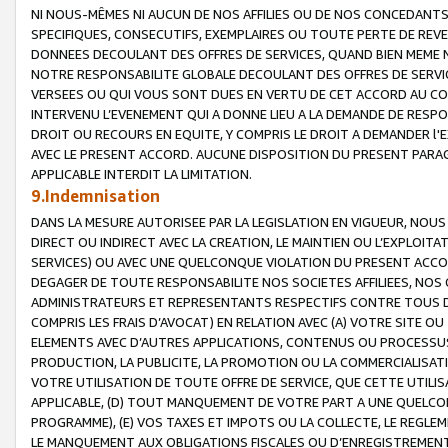
NI NOUS-MÊMES NI AUCUN DE NOS AFFILIES OU DE NOS CONCEDANT
SPECIFIQUES, CONSECUTIFS, EXEMPLAIRES OU TOUTE PERTE DE REVE
DONNEES DECOULANT DES OFFRES DE SERVICES, QUAND BIEN MEME N
NOTRE RESPONSABILITE GLOBALE DECOULANT DES OFFRES DE SERVI
VERSEES OU QUI VOUS SONT DUES EN VERTU DE CET ACCORD AU CO
INTERVENU L’EVENEMENT QUI A DONNE LIEU A LA DEMANDE DE RESP
DROIT OU RECOURS EN EQUITE, Y COMPRIS LE DROIT A DEMANDER l'
AVEC LE PRESENT ACCORD. AUCUNE DISPOSITION DU PRESENT PARAG
APPLICABLE INTERDIT LA LIMITATION.
9.Indemnisation
DANS LA MESURE AUTORISEE PAR LA LEGISLATION EN VIGUEUR, NO
DIRECT OU INDIRECT AVEC LA CREATION, LE MAINTIEN OU L’EXPLOIT
SERVICES) OU AVEC UNE QUELCONQUE VIOLATION DU PRESENT ACCO
DEGAGER DE TOUTE RESPONSABILITE NOS SOCIETES AFFILIEES, NOS 
ADMINISTRATEURS ET REPRESENTANTS RESPECTIFS CONTRE TOUS D
COMPRIS LES FRAIS D’AVOCAT) EN RELATION AVEC (A) VOTRE SITE O
ELEMENTS AVEC D’AUTRES APPLICATIONS, CONTENUS OU PROCESSUS, (
PRODUCTION, LA PUBLICITE, LA PROMOTION OU LA COMMERCIALISAT
VOTRE UTILISATION DE TOUTE OFFRE DE SERVICE, QUE CETTE UTILI
APPLICABLE, (D) TOUT MANQUEMENT DE VOTRE PART A UNE QUELCO
PROGRAMME), (E) VOS TAXES ET IMPOTS OU LA COLLECTE, LE REGLE
LE MANQUEMENT AUX OBLIGATIONS FISCALES OU D’ENREGISTREMENT 