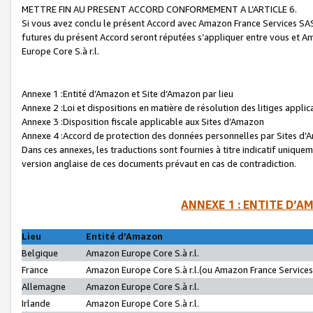
METTRE FIN AU PRESENT ACCORD CONFORMEMENT A L’ARTICLE 6.
Si vous avez conclu le présent Accord avec Amazon France Services SAS 
futures du présent Accord seront réputées s’appliquer entre vous et 
Europe Core S.à r.l.
Annexe 1 :Entité d’Amazon et Site d’Amazon par lieu
Annexe 2 :Loi et dispositions en matière de résolution des litiges appli
Annexe 3 :Disposition fiscale applicable aux Sites d’Amazon
Annexe 4 :Accord de protection des données personnelles par Sites d
Dans ces annexes, les traductions sont fournies à titre indicatif uniquem
version anglaise de ces documents prévaut en cas de contradiction.
ANNEXE 1 : ENTITE D’A
Lieu
Entité d’Amazon
Belgique
Amazon Europe Core S.à r.l.
France
Amazon Europe Core S.à r.l.(ou Amazon France Services 
Allemagne
Amazon Europe Core S.à r.l.
Irlande
Amazon Europe Core S.à r.l.