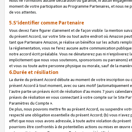
Nous ne formulons aucune déclaration ou garantie, ni aucun engagemen
moment de votre participation au Programme Partenaires, et nous ne p
de vos attentes.
5.S’identifier comme Partenaire
Vous devez faire figurer clairement et de façon visible la mention sui
du présent Accord, sur votre Site ou tout autre endroit où Amazon peut vo
tant que Partenaire Amazon, je réalise un bénéfice sur les achats remplis
la réglementation, vous ne ferez aucune autre communication publique
notre accord écrit préalable. Vous ne dénaturerez pas ni n’enjoliverez 
implicitement que nous vous soutenons, sponsorisons ou parrainons) et v
et vous ou toute autre personne physique ou morale, sauf de la manièr
6.Durée et résiliation
La durée du présent Accord débute au moment de votre inscription ou de
présent Accord à tout moment, avec ou sans motif (automatiquement et sa
l’autre partie un préavis écrit de résiliation d’au moins 7 jours calenda
préavis de résiliation en vous connectant à votre compte sur le Site Par
Paramètres du Compte ».
De plus, nous pouvons mettre fin au présent Accord, ou suspendre votre 
respecté une obligation essentielle du présent Accord; (b) vous n’avez p
effet que nous vous avons adressée, à toute autre violation du présen
pourrions être confrontés à de potentielles actions ou mises en œuvre 