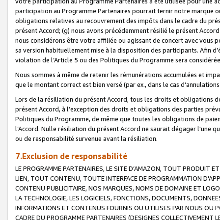
votre participation au Programme Partenaires a été utilisée pour une ac
participation au Programme Partenaires pourrait ternir notre marque ou
obligations relatives au recouvrement des impôts dans le cadre du prése
présent Accord; (g) nous avons précédemment résilié le présent Accord
nous considérons être votre affiliée ou agissant de concert avec vous 
sa version habituellement mise à la disposition des participants. Afin d’é
violation de l’Article 5 ou des Politiques du Programme sera considéré
Nous sommes à même de retenir les rémunérations accumulées et impayée
que le montant correct est bien versé (par ex., dans le cas d’annulations
Lors de la résiliation du présent Accord, tous les droits et obligations 
présent Accord, à l’exception des droits et obligations des parties prévus
Politiques du Programme, de même que toutes les obligations de paiement
l’Accord. Nulle résiliation du présent Accord ne saurait dégager l'une 
ou de responsabilité survenue avant la résiliation.
7.Exclusion de responsabilité
LE PROGRAMME PARTENAIRES, LE SITE D’AMAZON, TOUT PRODUIT ET 
LIEN, TOUT CONTENU, TOUTE INTERFACE DE PROGRAMMATION D'APP
CONTENU PUBLICITAIRE, NOS MARQUES, NOMS DE DOMAINE ET LOGOS
LA TECHNOLOGIE, LES LOGICIELS, FONCTIONS, DOCUMENTS, DONNEES
INFORMATIONS ET CONTENUS FOURNIS OU UTILISES PAR NOUS OU P
CADRE DU PROGRAMME PARTENAIRES (DESIGNES COLLECTIVEMENT LE