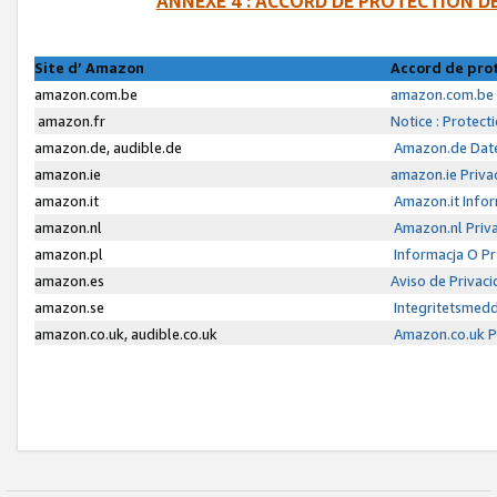
ANNEXE 4 : ACCORD DE PROTECTION 
Site d’ Amazon
Accord de pro
amazon.com.be
amazon.com.be 
amazon.fr
Notice : Protect
amazon.de, audible.de
Amazon.de Date
amazon.ie
amazon.ie Priva
amazon.it
Amazon.it Infor
amazon.nl
Amazon.nl Priva
amazon.pl
Informacja O P
amazon.es
Aviso de Privac
amazon.se
Integritetsmed
amazon.co.uk, audible.co.uk
Amazon.co.uk Pr