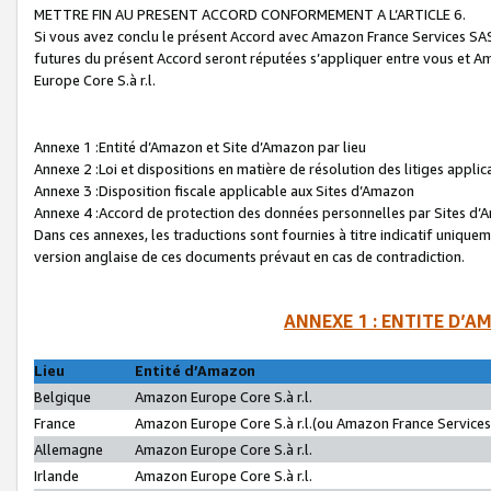
METTRE FIN AU PRESENT ACCORD CONFORMEMENT A L’ARTICLE 6.
Si vous avez conclu le présent Accord avec Amazon France Services SAS 
futures du présent Accord seront réputées s’appliquer entre vous et 
Europe Core S.à r.l.
Annexe 1 :Entité d’Amazon et Site d’Amazon par lieu
Annexe 2 :Loi et dispositions en matière de résolution des litiges appli
Annexe 3 :Disposition fiscale applicable aux Sites d’Amazon
Annexe 4 :Accord de protection des données personnelles par Sites d
Dans ces annexes, les traductions sont fournies à titre indicatif uniquem
version anglaise de ces documents prévaut en cas de contradiction.
ANNEXE 1 : ENTITE D’A
Lieu
Entité d’Amazon
Belgique
Amazon Europe Core S.à r.l.
France
Amazon Europe Core S.à r.l.(ou Amazon France Services 
Allemagne
Amazon Europe Core S.à r.l.
Irlande
Amazon Europe Core S.à r.l.