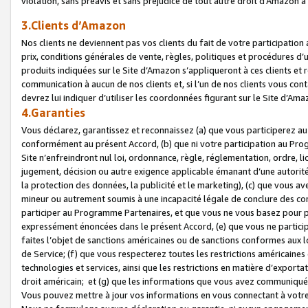
violation, sans préavis et sans préjudice de tout autre droit d’Amazo
3.Clients d’Amazon
Nos clients ne deviennent pas vos clients du fait de votre participati
prix, conditions générales de vente, règles, politiques et procédures d’u
produits indiquées sur le Site d’Amazon s’appliqueront à ces clients et
communication à aucun de nos clients et, si l’un de nos clients vous co
devrez lui indiquer d’utiliser les coordonnées figurant sur le Site d’Ama
4.Garanties
Vous déclarez, garantissez et reconnaissez (a) que vous participerez a
conformément au présent Accord, (b) que ni votre participation au Prog
Site n’enfreindront nul loi, ordonnance, règle, réglementation, ordre, li
jugement, décision ou autre exigence applicable émanant d’une autori
la protection des données, la publicité et le marketing), (c) que vous 
mineur ou autrement soumis à une incapacité légale de conclure des con
participer au Programme Partenaires, et que vous ne vous basez pour pr
expressément énoncées dans le présent Accord, (e) que vous ne particip
faites l’objet de sanctions américaines ou de sanctions conformes aux 
de Service; (f) que vous respecterez toutes les restrictions américaines
technologies et services, ainsi que les restrictions en matière d’exporta
droit américain; et (g) que les informations que vous avez communiqué
Vous pouvez mettre à jour vos informations en vous connectant à votre