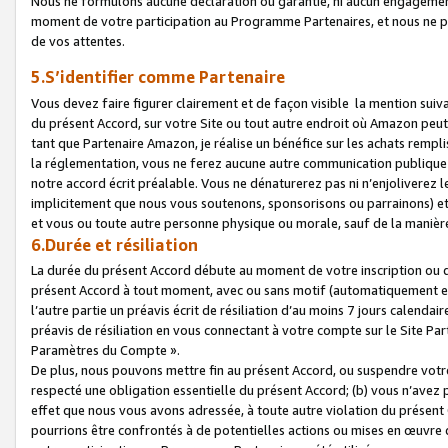
Nous ne formulons aucune déclaration ou garantie, ni aucun engagemen
moment de votre participation au Programme Partenaires, et nous ne p
de vos attentes.
5.S’identifier comme Partenaire
Vous devez faire figurer clairement et de façon visible la mention sui
du présent Accord, sur votre Site ou tout autre endroit où Amazon peut vo
tant que Partenaire Amazon, je réalise un bénéfice sur les achats remplis
la réglementation, vous ne ferez aucune autre communication publique
notre accord écrit préalable. Vous ne dénaturerez pas ni n’enjoliverez 
implicitement que nous vous soutenons, sponsorisons ou parrainons) et v
et vous ou toute autre personne physique ou morale, sauf de la manièr
6.Durée et résiliation
La durée du présent Accord débute au moment de votre inscription ou de
présent Accord à tout moment, avec ou sans motif (automatiquement et sa
l’autre partie un préavis écrit de résiliation d’au moins 7 jours calenda
préavis de résiliation en vous connectant à votre compte sur le Site Par
Paramètres du Compte ».
De plus, nous pouvons mettre fin au présent Accord, ou suspendre votre 
respecté une obligation essentielle du présent Accord; (b) vous n’avez p
effet que nous vous avons adressée, à toute autre violation du présen
pourrions être confrontés à de potentielles actions ou mises en œuvre 