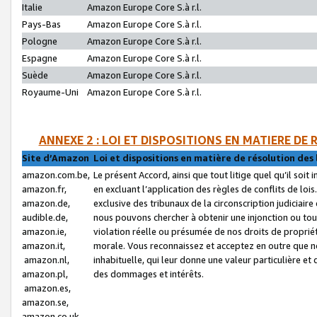
Italie
Amazon Europe Core S.à r.l.
Pays-Bas
Amazon Europe Core S.à r.l.
Pologne
Amazon Europe Core S.à r.l.
Espagne
Amazon Europe Core S.à r.l.
Suède
Amazon Europe Core S.à r.l.
Royaume-Uni
Amazon Europe Core S.à r.l.
ANNEXE 2 : LOI ET DISPOSITIONS EN MATIERE DE
Site d’Amazon
Loi et dispositions en matière de résolution des 
amazon.com.be,
Le présent Accord, ainsi que tout litige quel qu’il soi
amazon.fr,
en excluant l’application des règles de conflits de l
amazon.de,
exclusive des tribunaux de la circonscription judiciai
audible.de,
nous pouvons chercher à obtenir une injonction ou tou
amazon.ie,
violation réelle ou présumée de nos droits de proprié
amazon.it,
morale. Vous reconnaissez et acceptez en outre que n
amazon.nl,
inhabituelle, qui leur donne une valeur particulière 
amazon.pl,
des dommages et intérêts.
amazon.es,
amazon.se,
amazon.co.uk,