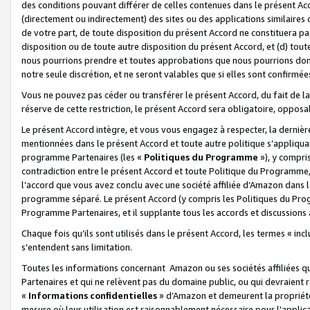
des conditions pouvant différer de celles contenues dans le présent Ac
(directement ou indirectement) des sites ou des applications similaires o
de votre part, de toute disposition du présent Accord ne constituera pa
disposition ou de toute autre disposition du présent Accord, et (d) tou
nous pourrions prendre et toutes approbations que nous pourrions donn
notre seule discrétion, et ne seront valables que si elles sont confirmée
Vous ne pouvez pas céder ou transférer le présent Accord, du fait de la 
réserve de cette restriction, le présent Accord sera obligatoire, opposab
Le présent Accord intègre, et vous vous engagez à respecter, la dernière 
mentionnées dans le présent Accord et toute autre politique s’appliqua
programme Partenaires (les «
Politiques du Programme
»), y compri
contradiction entre le présent Accord et toute Politique du Programme, 
l’accord que vous avez conclu avec une société affiliée d’Amazon dans 
programme séparé. Le présent Accord (y compris les Politiques du Progr
Programme Partenaires, et il supplante tous les accords et discussions 
Chaque fois qu’ils sont utilisés dans le présent Accord, les termes « in
s'entendent sans limitation.
Toutes les informations concernant Amazon ou ses sociétés affiliées 
Partenaires et qui ne relèvent pas du domaine public, ou qui devraient
«
Informations confidentielles
» d’Amazon et demeurent la propriété 
mesure où leur utilisation est raisonnablement nécessaire pour l'appli