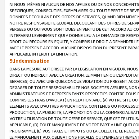
NI NOUS-MÊMES NI AUCUN DE NOS AFFILIES OU DE NOS CONCEDANT
SPECIFIQUES, CONSECUTIFS, EXEMPLAIRES OU TOUTE PERTE DE REVE
DONNEES DECOULANT DES OFFRES DE SERVICES, QUAND BIEN MEME N
NOTRE RESPONSABILITE GLOBALE DECOULANT DES OFFRES DE SERVI
VERSEES OU QUI VOUS SONT DUES EN VERTU DE CET ACCORD AU CO
INTERVENU L’EVENEMENT QUI A DONNE LIEU A LA DEMANDE DE RESP
DROIT OU RECOURS EN EQUITE, Y COMPRIS LE DROIT A DEMANDER l'
AVEC LE PRESENT ACCORD. AUCUNE DISPOSITION DU PRESENT PARAG
APPLICABLE INTERDIT LA LIMITATION.
9.Indemnisation
DANS LA MESURE AUTORISEE PAR LA LEGISLATION EN VIGUEUR, NO
DIRECT OU INDIRECT AVEC LA CREATION, LE MAINTIEN OU L’EXPLOIT
SERVICES) OU AVEC UNE QUELCONQUE VIOLATION DU PRESENT ACCO
DEGAGER DE TOUTE RESPONSABILITE NOS SOCIETES AFFILIEES, NOS 
ADMINISTRATEURS ET REPRESENTANTS RESPECTIFS CONTRE TOUS D
COMPRIS LES FRAIS D’AVOCAT) EN RELATION AVEC (A) VOTRE SITE O
ELEMENTS AVEC D’AUTRES APPLICATIONS, CONTENUS OU PROCESSUS, (
PRODUCTION, LA PUBLICITE, LA PROMOTION OU LA COMMERCIALISAT
VOTRE UTILISATION DE TOUTE OFFRE DE SERVICE, QUE CETTE UTILI
APPLICABLE, (D) TOUT MANQUEMENT DE VOTRE PART A UNE QUELCO
PROGRAMME), (E) VOS TAXES ET IMPOTS OU LA COLLECTE, LE REGLE
LE MANQUEMENT AUX OBLIGATIONS FISCALES OU D’ENREGISTREMENT 