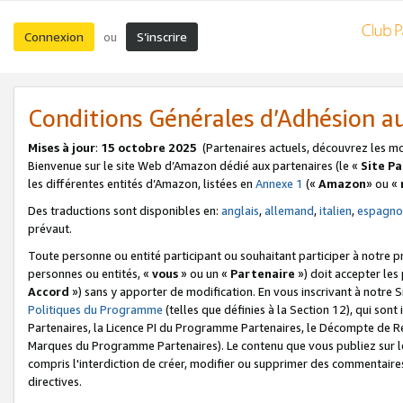
Connexion
S’inscrire
ou
Conditions Générales d’Adhésion 
Mises à jour
:
15 octobre 2025
(Partenaires actuels, découvrez les m
Bienvenue sur le site Web d’Amazon dédié aux partenaires (le «
Site P
les différentes entités d’Amazon, listées en
Annexe 1
(«
Amazon
» ou «
Des traductions sont disponibles en:
anglais
,
allemand
,
italien
,
espagno
prévaut.
Toute personne ou entité participant ou souhaitant participer à notre 
personnes ou entités, «
vous
» ou un «
Partenaire
») doit accepter le
Accord
») sans y apporter de modification. En vous inscrivant à notre Si
Politiques du Programme
(telles que définies à la Section 12), qui so
Partenaires, la Licence PI du Programme Partenaires, le Décompte de 
Marques du Programme Partenaires). Le contenu que vous publiez sur l
compris l'interdiction de créer, modifier ou supprimer des commentaires
directives.