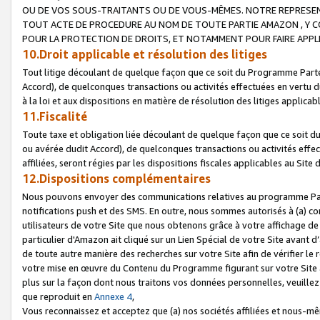
OU DE VOS SOUS-TRAITANTS OU DE VOUS-MÊMES. NOTRE REPRES
TOUT ACTE DE PROCEDURE AU NOM DE TOUTE PARTIE AMAZON , Y CO
POUR LA PROTECTION DE DROITS, ET NOTAMMENT POUR FAIRE APPL
10.Droit applicable et résolution des litiges
Tout litige découlant de quelque façon que ce soit du Programme Parte
Accord), de quelconques transactions ou activités effectuées en vertu d
à la loi et aux dispositions en matière de résolution des litiges applic
11.Fiscalité
Toute taxe et obligation liée découlant de quelque façon que ce soit 
ou avérée dudit Accord), de quelconques transactions ou activités effe
affiliées, seront régies par les dispositions fiscales applicables au Si
12.Dispositions complémentaires
Nous pouvons envoyer des communications relatives au programme Parten
notifications push et des SMS. En outre, nous sommes autorisés à (a) cont
utilisateurs de votre Site que nous obtenons grâce à votre affichage de
particulier d'Amazon ait cliqué sur un Lien Spécial de votre Site avant d
de toute autre manière des recherches sur votre Site afin de vérifier le re
votre mise en œuvre du Contenu du Programme figurant sur votre Site à
plus sur la façon dont nous traitons vos données personnelles, veuille
que reproduit en
Annexe 4
,
Vous reconnaissez et acceptez que (a) nos sociétés affiliées et nous-m