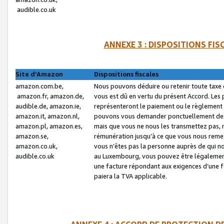
audible.co.uk
ANNEXE 3 : DISPOSITIONS FI
Site d’Amazon
Dispositions fiscales
amazon.com.be,
Nous pouvons déduire ou retenir toute taxe 
amazon.fr, amazon.de,
vous est dû en vertu du présent Accord. Les 
audible.de, amazon.ie,
représenteront le paiement ou le règlement 
amazon.it, amazon.nl,
pouvons vous demander ponctuellement des r
amazon.pl, amazon.es,
mais que vous ne nous les transmettez pas, n
amazon.se,
rémunération jusqu’à ce que vous nous reme
amazon.co.uk,
vous n’êtes pas la personne auprès de qui no
audible.co.uk
au Luxembourg, vous pouvez être légalement 
une facture répondant aux exigences d’une 
paiera la TVA applicable.