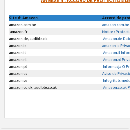
ANNEXE 4 : ACCORD DE PROTECTION 
Site d’ Amazon
Accord de pro
amazon.com.be
amazon.com.be 
amazon.fr
Notice : Protect
amazon.de, audible.de
Amazon.de Date
amazon.ie
amazon.ie Priva
amazon.it
Amazon.it Infor
amazon.nl
Amazon.nl Priva
amazon.pl
Informacja O P
amazon.es
Aviso de Privac
amazon.se
Integritetsmed
amazon.co.uk, audible.co.uk
Amazon.co.uk Pr