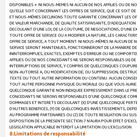
DISPONIBLES ». NI NOUS-MEMES NI AUCUN DE NOS AFFILIES OU D
QU’ELLE SOIT CONCERNANT LES OFFRES DE SERVICE, QUE CE SOIT DE
ET NOUS-MÊMES DECLINONS TOUTE GARANTIE CONCERNANT LES OFFRE
DE VALEUR MARCHANDE, DE QUALITE SATISFAISANTE, D’ADEQUATION
DECOULANT D’UNE LOI, DE LA COUTUME, DE NEGOCIATIONS, D’UNE
TOUTE OFFRE DE SERVICE OU A MODIFIER LA NATURE, LES CARACTERI
OFFRE DE SERVICE, A TOUT MOMENT. NI NOUS-MÊMES NI AUCUN DE 
SERVICE SERONT MAINTENUES, FONCTIONNERONT DE LA MANIERE DECR
ININTERROMPUES, EXACTES, EXEMPTES D’ERREUR OU NE COMPORT
AFFILIES OU DE NOS CONCEDANTS NE SERONS RESPONSABLES (A) DE
INTERRUPTIONS DE SERVICE, Y COMPRIS DE QUELCONQUES COUPURE
NON-AUTORISE A, OU MODIFICATION DE, OU SUPPRESSION, DESTRUC
TEXTE OU TOUT AUTRE INFORMATION OU CONTENU. AUCUN CONSEIL 
TOUT AUTRE PERSONNE PHYSIQUE OU MORALE OU QUE VOUS AURIEZ 
QUELCONQUE GARANTIE NON INDIQUEE EXPRESSEMENT DANS LE PRES
CONCEDANTS NE SERONS RESPONSABLES D’UNE QUELCONQUE COM
DOMMAGES ET INTERETS DECOULANT (X) D'UNE QUELCONQUE PERTE D
D'AUTRES BENEFICES, (Y) DE QUELCONQUES INVESTISSEMENTS, DEP
AU PROGRAMME PARTENAIRES OU (Z) DE TOUTE RESILIATION OU SU
DISPOSITION DE LA PRESENTE SECTION 7 N'AURA POUR EFFET D'EXC
LEGISLATION APPLICABLE INTERDIT LA LIMITATION OU L’EXCLUSION.
8.Limitations de responsabilité