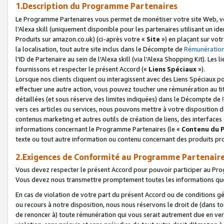
1.Description du Programme Partenaires
Le Programme Partenaires vous permet de monétiser votre site Web, vos 
l'Alexa skill (uniquement disponible pour les partenaires utilisant un 
Produits sur amazon.co.uk) (ci-après votre «
Site
») en plaçant sur votr
la localisation, tout autre site inclus dans le Décompte de
Rémunération
l'ID de Partenaire au sein de l'Alexa skill (via l'Alexa Shopping Kit). Le
fournissons et respecter le présent Accord («
Liens Spéciaux
»).
Lorsque nos clients cliquent ou interagissent avec des Liens Spéciaux p
effectuer une autre action, vous pouvez toucher une rémunération au ti
détaillées (et sous réserve des limites indiquées) dans le Décompte de
vers ces articles ou services, nous pouvons mettre à votre disposition d
contenus marketing et autres outils de création de liens, des interfaces
informations concernant le Programme Partenaires (le «
Contenu du 
texte ou tout autre information ou contenu concernant des produits prop
2.Exigences de Conformité au Programme Partenair
Vous devez respecter le présent Accord pour pouvoir participer au Pr
Vous devez nous transmettre promptement toutes les informations que
En cas de violation de votre part du présent Accord ou de conditions g
ou recours à notre disposition, nous nous réservons le droit de (dans 
de renoncer à) toute rémunération qui vous serait autrement due en ver