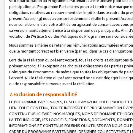
votre participation au Programme Partenaires a été utilisée pour une ac
participation au Programme Partenaires pourrait ternir notre marque ou
obligations relatives au recouvrement des impôts dans le cadre du prése
présent Accord; (g) nous avons précédemment résilié le présent Accord
nous considérons être votre affiliée ou agissant de concert avec vous 
sa version habituellement mise à la disposition des participants. Afin d’é
violation de l’Article 5 ou des Politiques du Programme sera considéré
Nous sommes à même de retenir les rémunérations accumulées et impayée
que le montant correct est bien versé (par ex., dans le cas d’annulations
Lors de la résiliation du présent Accord, tous les droits et obligations 
présent Accord, à l’exception des droits et obligations des parties prévus
Politiques du Programme, de même que toutes les obligations de paiement
l’Accord. Nulle résiliation du présent Accord ne saurait dégager l'une 
ou de responsabilité survenue avant la résiliation.
7.Exclusion de responsabilité
LE PROGRAMME PARTENAIRES, LE SITE D’AMAZON, TOUT PRODUIT ET 
LIEN, TOUT CONTENU, TOUTE INTERFACE DE PROGRAMMATION D'APP
CONTENU PUBLICITAIRE, NOS MARQUES, NOMS DE DOMAINE ET LOGOS
LA TECHNOLOGIE, LES LOGICIELS, FONCTIONS, DOCUMENTS, DONNEES
INFORMATIONS ET CONTENUS FOURNIS OU UTILISES PAR NOUS OU P
CADRE DU PROGRAMME PARTENAIRES (DESIGNES COLLECTIVEMENT LE