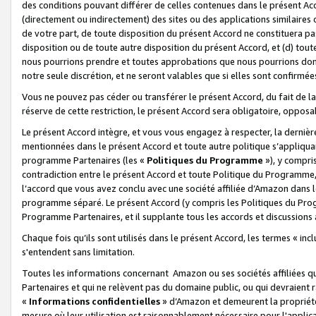
des conditions pouvant différer de celles contenues dans le présent Ac
(directement ou indirectement) des sites ou des applications similaires o
de votre part, de toute disposition du présent Accord ne constituera pa
disposition ou de toute autre disposition du présent Accord, et (d) tou
nous pourrions prendre et toutes approbations que nous pourrions donn
notre seule discrétion, et ne seront valables que si elles sont confirmée
Vous ne pouvez pas céder ou transférer le présent Accord, du fait de la 
réserve de cette restriction, le présent Accord sera obligatoire, opposab
Le présent Accord intègre, et vous vous engagez à respecter, la dernière 
mentionnées dans le présent Accord et toute autre politique s’appliqua
programme Partenaires (les «
Politiques du Programme
»), y compri
contradiction entre le présent Accord et toute Politique du Programme, 
l’accord que vous avez conclu avec une société affiliée d’Amazon dans 
programme séparé. Le présent Accord (y compris les Politiques du Progr
Programme Partenaires, et il supplante tous les accords et discussions 
Chaque fois qu’ils sont utilisés dans le présent Accord, les termes « in
s'entendent sans limitation.
Toutes les informations concernant Amazon ou ses sociétés affiliées 
Partenaires et qui ne relèvent pas du domaine public, ou qui devraient
«
Informations confidentielles
» d’Amazon et demeurent la propriété 
mesure où leur utilisation est raisonnablement nécessaire pour l'appli