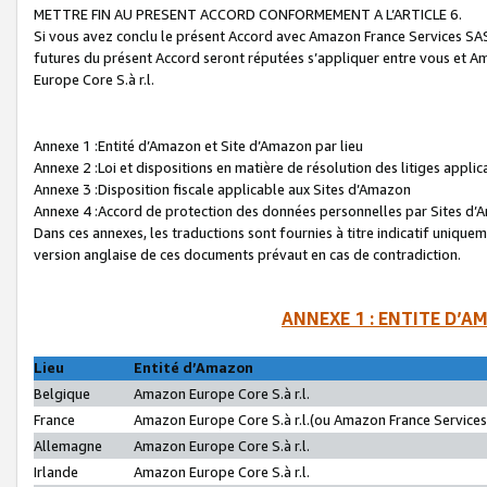
METTRE FIN AU PRESENT ACCORD CONFORMEMENT A L’ARTICLE 6.
Si vous avez conclu le présent Accord avec Amazon France Services SAS 
futures du présent Accord seront réputées s’appliquer entre vous et 
Europe Core S.à r.l.
Annexe 1 :Entité d’Amazon et Site d’Amazon par lieu
Annexe 2 :Loi et dispositions en matière de résolution des litiges appli
Annexe 3 :Disposition fiscale applicable aux Sites d’Amazon
Annexe 4 :Accord de protection des données personnelles par Sites d
Dans ces annexes, les traductions sont fournies à titre indicatif uniquem
version anglaise de ces documents prévaut en cas de contradiction.
ANNEXE 1 : ENTITE D’A
Lieu
Entité d’Amazon
Belgique
Amazon Europe Core S.à r.l.
France
Amazon Europe Core S.à r.l.(ou Amazon France Services 
Allemagne
Amazon Europe Core S.à r.l.
Irlande
Amazon Europe Core S.à r.l.