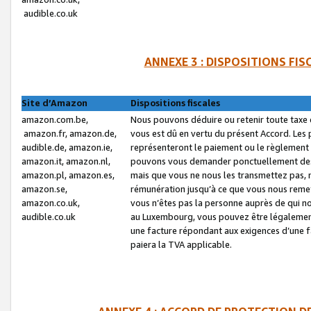
audible.co.uk
ANNEXE 3 : DISPOSITIONS FI
Site d’Amazon
Dispositions fiscales
amazon.com.be,
Nous pouvons déduire ou retenir toute taxe 
amazon.fr, amazon.de,
vous est dû en vertu du présent Accord. Les 
audible.de, amazon.ie,
représenteront le paiement ou le règlement 
amazon.it, amazon.nl,
pouvons vous demander ponctuellement des r
amazon.pl, amazon.es,
mais que vous ne nous les transmettez pas, n
amazon.se,
rémunération jusqu’à ce que vous nous reme
amazon.co.uk,
vous n’êtes pas la personne auprès de qui no
audible.co.uk
au Luxembourg, vous pouvez être légalement 
une facture répondant aux exigences d’une 
paiera la TVA applicable.