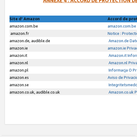
ANNEXE 4 : ACCORD DE PROTECTION 
Site d’ Amazon
Accord de pro
amazon.com.be
amazon.com.be 
amazon.fr
Notice : Protect
amazon.de, audible.de
Amazon.de Date
amazon.ie
amazon.ie Priva
amazon.it
Amazon.it Infor
amazon.nl
Amazon.nl Priva
amazon.pl
Informacja O P
amazon.es
Aviso de Privac
amazon.se
Integritetsmed
amazon.co.uk, audible.co.uk
Amazon.co.uk Pr