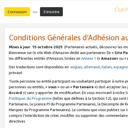
Connexion
S’inscrire
ou
Conditions Générales d’Adhésion 
Mises à jour
:
15 octobre 2025
(Partenaires actuels, découvrez les m
Bienvenue sur le site Web d’Amazon dédié aux partenaires (le «
Site P
les différentes entités d’Amazon, listées en
Annexe 1
(«
Amazon
» ou «
Des traductions sont disponibles en:
anglais
,
allemand
,
italien
,
espagno
prévaut.
Toute personne ou entité participant ou souhaitant participer à notre 
personnes ou entités, «
vous
» ou un «
Partenaire
») doit accepter le
Accord
») sans y apporter de modification. En vous inscrivant à notre Si
Politiques du Programme
(telles que définies à la Section 12), qui so
Partenaires, la Licence PI du Programme Partenaires, le Décompte de 
Marques du Programme Partenaires). Le contenu que vous publiez sur l
compris l'interdiction de créer, modifier ou supprimer des commentaires
directives.