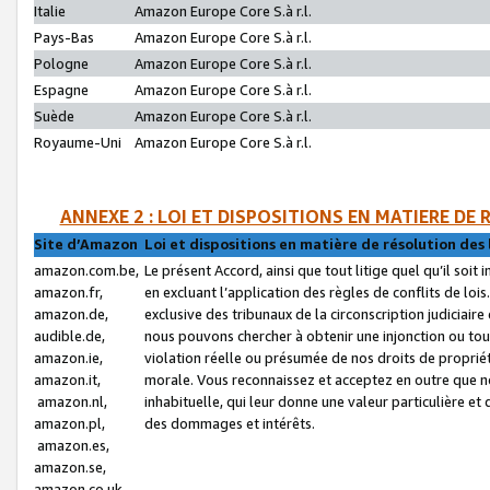
Italie
Amazon Europe Core S.à r.l.
Pays-Bas
Amazon Europe Core S.à r.l.
Pologne
Amazon Europe Core S.à r.l.
Espagne
Amazon Europe Core S.à r.l.
Suède
Amazon Europe Core S.à r.l.
Royaume-Uni
Amazon Europe Core S.à r.l.
ANNEXE 2 : LOI ET DISPOSITIONS EN MATIERE DE
Site d’Amazon
Loi et dispositions en matière de résolution des 
amazon.com.be,
Le présent Accord, ainsi que tout litige quel qu’il soi
amazon.fr,
en excluant l’application des règles de conflits de l
amazon.de,
exclusive des tribunaux de la circonscription judiciai
audible.de,
nous pouvons chercher à obtenir une injonction ou tou
amazon.ie,
violation réelle ou présumée de nos droits de proprié
amazon.it,
morale. Vous reconnaissez et acceptez en outre que n
amazon.nl,
inhabituelle, qui leur donne une valeur particulière 
amazon.pl,
des dommages et intérêts.
amazon.es,
amazon.se,
amazon.co.uk,