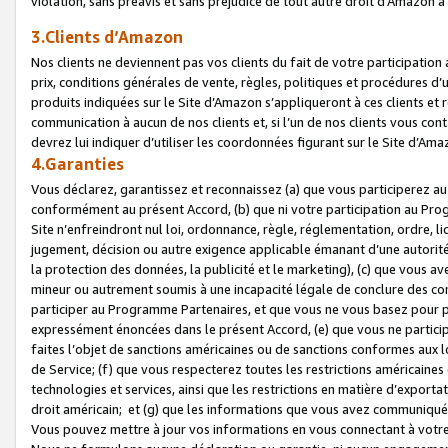
violation, sans préavis et sans préjudice de tout autre droit d’Amazo
3.Clients d’Amazon
Nos clients ne deviennent pas vos clients du fait de votre participati
prix, conditions générales de vente, règles, politiques et procédures d’u
produits indiquées sur le Site d’Amazon s’appliqueront à ces clients et
communication à aucun de nos clients et, si l’un de nos clients vous co
devrez lui indiquer d’utiliser les coordonnées figurant sur le Site d’Ama
4.Garanties
Vous déclarez, garantissez et reconnaissez (a) que vous participerez a
conformément au présent Accord, (b) que ni votre participation au Prog
Site n’enfreindront nul loi, ordonnance, règle, réglementation, ordre, li
jugement, décision ou autre exigence applicable émanant d’une autori
la protection des données, la publicité et le marketing), (c) que vous 
mineur ou autrement soumis à une incapacité légale de conclure des con
participer au Programme Partenaires, et que vous ne vous basez pour pr
expressément énoncées dans le présent Accord, (e) que vous ne particip
faites l’objet de sanctions américaines ou de sanctions conformes aux 
de Service; (f) que vous respecterez toutes les restrictions américaines
technologies et services, ainsi que les restrictions en matière d’exporta
droit américain; et (g) que les informations que vous avez communiqué
Vous pouvez mettre à jour vos informations en vous connectant à votre