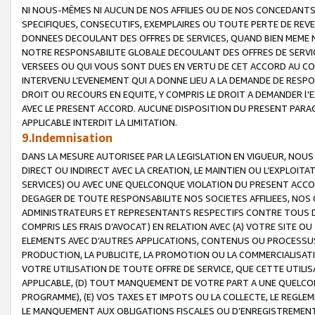
NI NOUS-MÊMES NI AUCUN DE NOS AFFILIES OU DE NOS CONCEDANT
SPECIFIQUES, CONSECUTIFS, EXEMPLAIRES OU TOUTE PERTE DE REVE
DONNEES DECOULANT DES OFFRES DE SERVICES, QUAND BIEN MEME N
NOTRE RESPONSABILITE GLOBALE DECOULANT DES OFFRES DE SERVI
VERSEES OU QUI VOUS SONT DUES EN VERTU DE CET ACCORD AU CO
INTERVENU L’EVENEMENT QUI A DONNE LIEU A LA DEMANDE DE RESP
DROIT OU RECOURS EN EQUITE, Y COMPRIS LE DROIT A DEMANDER l'
AVEC LE PRESENT ACCORD. AUCUNE DISPOSITION DU PRESENT PARAG
APPLICABLE INTERDIT LA LIMITATION.
9.Indemnisation
DANS LA MESURE AUTORISEE PAR LA LEGISLATION EN VIGUEUR, NO
DIRECT OU INDIRECT AVEC LA CREATION, LE MAINTIEN OU L’EXPLOIT
SERVICES) OU AVEC UNE QUELCONQUE VIOLATION DU PRESENT ACCO
DEGAGER DE TOUTE RESPONSABILITE NOS SOCIETES AFFILIEES, NOS 
ADMINISTRATEURS ET REPRESENTANTS RESPECTIFS CONTRE TOUS D
COMPRIS LES FRAIS D’AVOCAT) EN RELATION AVEC (A) VOTRE SITE O
ELEMENTS AVEC D’AUTRES APPLICATIONS, CONTENUS OU PROCESSUS, (
PRODUCTION, LA PUBLICITE, LA PROMOTION OU LA COMMERCIALISAT
VOTRE UTILISATION DE TOUTE OFFRE DE SERVICE, QUE CETTE UTILI
APPLICABLE, (D) TOUT MANQUEMENT DE VOTRE PART A UNE QUELCO
PROGRAMME), (E) VOS TAXES ET IMPOTS OU LA COLLECTE, LE REGLE
LE MANQUEMENT AUX OBLIGATIONS FISCALES OU D’ENREGISTREMENT 