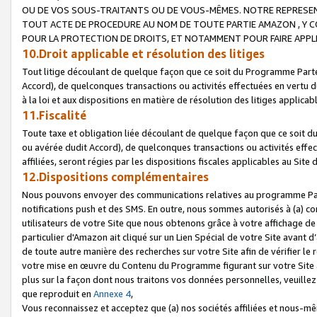
OU DE VOS SOUS-TRAITANTS OU DE VOUS-MÊMES. NOTRE REPRES
TOUT ACTE DE PROCEDURE AU NOM DE TOUTE PARTIE AMAZON , Y CO
POUR LA PROTECTION DE DROITS, ET NOTAMMENT POUR FAIRE APPL
10.Droit applicable et résolution des litiges
Tout litige découlant de quelque façon que ce soit du Programme Parte
Accord), de quelconques transactions ou activités effectuées en vertu d
à la loi et aux dispositions en matière de résolution des litiges applic
11.Fiscalité
Toute taxe et obligation liée découlant de quelque façon que ce soit 
ou avérée dudit Accord), de quelconques transactions ou activités effe
affiliées, seront régies par les dispositions fiscales applicables au Si
12.Dispositions complémentaires
Nous pouvons envoyer des communications relatives au programme Parten
notifications push et des SMS. En outre, nous sommes autorisés à (a) cont
utilisateurs de votre Site que nous obtenons grâce à votre affichage de
particulier d'Amazon ait cliqué sur un Lien Spécial de votre Site avant d
de toute autre manière des recherches sur votre Site afin de vérifier le re
votre mise en œuvre du Contenu du Programme figurant sur votre Site à
plus sur la façon dont nous traitons vos données personnelles, veuille
que reproduit en
Annexe 4
,
Vous reconnaissez et acceptez que (a) nos sociétés affiliées et nous-m