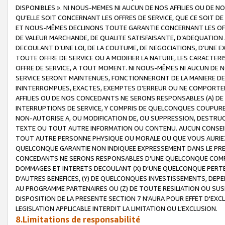
DISPONIBLES ». NI NOUS-MEMES NI AUCUN DE NOS AFFILIES OU D
QU’ELLE SOIT CONCERNANT LES OFFRES DE SERVICE, QUE CE SOIT DE
ET NOUS-MÊMES DECLINONS TOUTE GARANTIE CONCERNANT LES OFFRE
DE VALEUR MARCHANDE, DE QUALITE SATISFAISANTE, D’ADEQUATION
DECOULANT D’UNE LOI, DE LA COUTUME, DE NEGOCIATIONS, D’UNE
TOUTE OFFRE DE SERVICE OU A MODIFIER LA NATURE, LES CARACTERI
OFFRE DE SERVICE, A TOUT MOMENT. NI NOUS-MÊMES NI AUCUN DE 
SERVICE SERONT MAINTENUES, FONCTIONNERONT DE LA MANIERE DECR
ININTERROMPUES, EXACTES, EXEMPTES D’ERREUR OU NE COMPORT
AFFILIES OU DE NOS CONCEDANTS NE SERONS RESPONSABLES (A) DE
INTERRUPTIONS DE SERVICE, Y COMPRIS DE QUELCONQUES COUPURE
NON-AUTORISE A, OU MODIFICATION DE, OU SUPPRESSION, DESTRUC
TEXTE OU TOUT AUTRE INFORMATION OU CONTENU. AUCUN CONSEIL 
TOUT AUTRE PERSONNE PHYSIQUE OU MORALE OU QUE VOUS AURIEZ 
QUELCONQUE GARANTIE NON INDIQUEE EXPRESSEMENT DANS LE PRES
CONCEDANTS NE SERONS RESPONSABLES D’UNE QUELCONQUE COM
DOMMAGES ET INTERETS DECOULANT (X) D'UNE QUELCONQUE PERTE D
D'AUTRES BENEFICES, (Y) DE QUELCONQUES INVESTISSEMENTS, DEP
AU PROGRAMME PARTENAIRES OU (Z) DE TOUTE RESILIATION OU SU
DISPOSITION DE LA PRESENTE SECTION 7 N'AURA POUR EFFET D'EXC
LEGISLATION APPLICABLE INTERDIT LA LIMITATION OU L’EXCLUSION.
8.Limitations de responsabilité