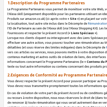
1.Description du Programme Partenaires
Le Programme Partenaires vous permet de monétiser votre site Web, vos 
l'Alexa skill (uniquement disponible pour les partenaires utilisant un 
Produits sur amazon.co.uk) (ci-après votre «
Site
») en plaçant sur votr
la localisation, tout autre site inclus dans le Décompte de
Rémunération
l'ID de Partenaire au sein de l'Alexa skill (via l'Alexa Shopping Kit). Le
fournissons et respecter le présent Accord («
Liens Spéciaux
»).
Lorsque nos clients cliquent ou interagissent avec des Liens Spéciaux p
effectuer une autre action, vous pouvez toucher une rémunération au ti
détaillées (et sous réserve des limites indiquées) dans le Décompte de
vers ces articles ou services, nous pouvons mettre à votre disposition d
contenus marketing et autres outils de création de liens, des interfaces
informations concernant le Programme Partenaires (le «
Contenu du 
texte ou tout autre information ou contenu concernant des produits prop
2.Exigences de Conformité au Programme Partenair
Vous devez respecter le présent Accord pour pouvoir participer au Pr
Vous devez nous transmettre promptement toutes les informations que
En cas de violation de votre part du présent Accord ou de conditions g
ou recours à notre disposition, nous nous réservons le droit de (dans 
de renoncer à) toute rémunération qui vous serait autrement due en ver