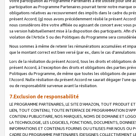
votre participation au Programme Partenaires a été utilisée pour une ac
participation au Programme Partenaires pourrait ternir notre marque ou
obligations relatives au recouvrement des impôts dans le cadre du prése
présent Accord; (g) nous avons précédemment résilié le présent Accord
nous considérons être votre affiliée ou agissant de concert avec vous 
sa version habituellement mise à la disposition des participants. Afin d’é
violation de l’Article 5 ou des Politiques du Programme sera considéré
Nous sommes à même de retenir les rémunérations accumulées et impayée
que le montant correct est bien versé (par ex., dans le cas d’annulations
Lors de la résiliation du présent Accord, tous les droits et obligations 
présent Accord, à l’exception des droits et obligations des parties prévus
Politiques du Programme, de même que toutes les obligations de paiement
l’Accord. Nulle résiliation du présent Accord ne saurait dégager l'une 
ou de responsabilité survenue avant la résiliation.
7.Exclusion de responsabilité
LE PROGRAMME PARTENAIRES, LE SITE D’AMAZON, TOUT PRODUIT ET 
LIEN, TOUT CONTENU, TOUTE INTERFACE DE PROGRAMMATION D'APP
CONTENU PUBLICITAIRE, NOS MARQUES, NOMS DE DOMAINE ET LOGOS
LA TECHNOLOGIE, LES LOGICIELS, FONCTIONS, DOCUMENTS, DONNEES
INFORMATIONS ET CONTENUS FOURNIS OU UTILISES PAR NOUS OU P
CADRE DU PROGRAMME PARTENAIRES (DESIGNES COLLECTIVEMENT LE