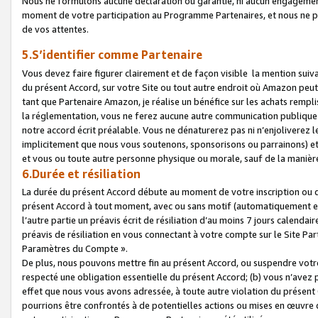
Nous ne formulons aucune déclaration ou garantie, ni aucun engagemen
moment de votre participation au Programme Partenaires, et nous ne p
de vos attentes.
5.S’identifier comme Partenaire
Vous devez faire figurer clairement et de façon visible la mention sui
du présent Accord, sur votre Site ou tout autre endroit où Amazon peut vo
tant que Partenaire Amazon, je réalise un bénéfice sur les achats remplis
la réglementation, vous ne ferez aucune autre communication publique
notre accord écrit préalable. Vous ne dénaturerez pas ni n’enjoliverez 
implicitement que nous vous soutenons, sponsorisons ou parrainons) et v
et vous ou toute autre personne physique ou morale, sauf de la manièr
6.Durée et résiliation
La durée du présent Accord débute au moment de votre inscription ou de
présent Accord à tout moment, avec ou sans motif (automatiquement et sa
l’autre partie un préavis écrit de résiliation d’au moins 7 jours calenda
préavis de résiliation en vous connectant à votre compte sur le Site Par
Paramètres du Compte ».
De plus, nous pouvons mettre fin au présent Accord, ou suspendre votre 
respecté une obligation essentielle du présent Accord; (b) vous n’avez p
effet que nous vous avons adressée, à toute autre violation du présen
pourrions être confrontés à de potentielles actions ou mises en œuvre 