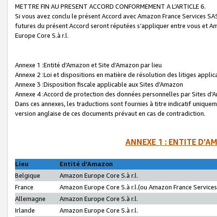
METTRE FIN AU PRESENT ACCORD CONFORMEMENT A L’ARTICLE 6.
Si vous avez conclu le présent Accord avec Amazon France Services SAS 
futures du présent Accord seront réputées s’appliquer entre vous et 
Europe Core S.à r.l.
Annexe 1 :Entité d’Amazon et Site d’Amazon par lieu
Annexe 2 :Loi et dispositions en matière de résolution des litiges appli
Annexe 3 :Disposition fiscale applicable aux Sites d’Amazon
Annexe 4 :Accord de protection des données personnelles par Sites d
Dans ces annexes, les traductions sont fournies à titre indicatif uniquem
version anglaise de ces documents prévaut en cas de contradiction.
ANNEXE 1 : ENTITE D’A
Lieu
Entité d’Amazon
Belgique
Amazon Europe Core S.à r.l.
France
Amazon Europe Core S.à r.l.(ou Amazon France Services 
Allemagne
Amazon Europe Core S.à r.l.
Irlande
Amazon Europe Core S.à r.l.