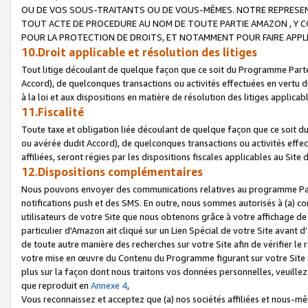
OU DE VOS SOUS-TRAITANTS OU DE VOUS-MÊMES. NOTRE REPRES
TOUT ACTE DE PROCEDURE AU NOM DE TOUTE PARTIE AMAZON , Y CO
POUR LA PROTECTION DE DROITS, ET NOTAMMENT POUR FAIRE APPL
10.Droit applicable et résolution des litiges
Tout litige découlant de quelque façon que ce soit du Programme Parte
Accord), de quelconques transactions ou activités effectuées en vertu d
à la loi et aux dispositions en matière de résolution des litiges applic
11.Fiscalité
Toute taxe et obligation liée découlant de quelque façon que ce soit 
ou avérée dudit Accord), de quelconques transactions ou activités effe
affiliées, seront régies par les dispositions fiscales applicables au Si
12.Dispositions complémentaires
Nous pouvons envoyer des communications relatives au programme Parten
notifications push et des SMS. En outre, nous sommes autorisés à (a) cont
utilisateurs de votre Site que nous obtenons grâce à votre affichage de
particulier d'Amazon ait cliqué sur un Lien Spécial de votre Site avant d
de toute autre manière des recherches sur votre Site afin de vérifier le re
votre mise en œuvre du Contenu du Programme figurant sur votre Site à
plus sur la façon dont nous traitons vos données personnelles, veuille
que reproduit en
Annexe 4
,
Vous reconnaissez et acceptez que (a) nos sociétés affiliées et nous-m