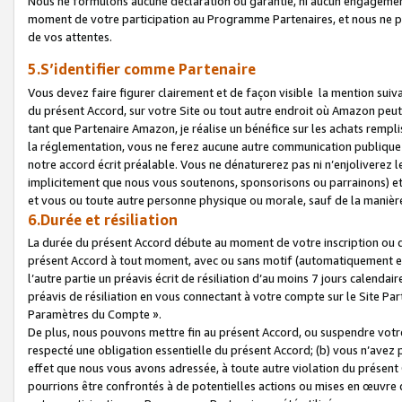
Nous ne formulons aucune déclaration ou garantie, ni aucun engagemen
moment de votre participation au Programme Partenaires, et nous ne p
de vos attentes.
5.S’identifier comme Partenaire
Vous devez faire figurer clairement et de façon visible la mention sui
du présent Accord, sur votre Site ou tout autre endroit où Amazon peut vo
tant que Partenaire Amazon, je réalise un bénéfice sur les achats remplis
la réglementation, vous ne ferez aucune autre communication publique
notre accord écrit préalable. Vous ne dénaturerez pas ni n’enjoliverez 
implicitement que nous vous soutenons, sponsorisons ou parrainons) et v
et vous ou toute autre personne physique ou morale, sauf de la manièr
6.Durée et résiliation
La durée du présent Accord débute au moment de votre inscription ou de
présent Accord à tout moment, avec ou sans motif (automatiquement et sa
l’autre partie un préavis écrit de résiliation d’au moins 7 jours calenda
préavis de résiliation en vous connectant à votre compte sur le Site Par
Paramètres du Compte ».
De plus, nous pouvons mettre fin au présent Accord, ou suspendre votre 
respecté une obligation essentielle du présent Accord; (b) vous n’avez p
effet que nous vous avons adressée, à toute autre violation du présen
pourrions être confrontés à de potentielles actions ou mises en œuvre 