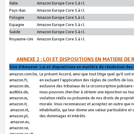
Italie
Amazon Europe Core S.à r.l.
Pays-Bas
Amazon Europe Core S.à r.l.
Pologne
Amazon Europe Core S.à r.l.
Espagne
Amazon Europe Core S.à r.l.
Suède
Amazon Europe Core S.à r.l.
Royaume-Uni
Amazon Europe Core S.à r.l.
ANNEXE 2 : LOI ET DISPOSITIONS EN MATIERE DE
Site d’Amazon
Loi et dispositions en matière de résolution des 
amazon.com.be,
Le présent Accord, ainsi que tout litige quel qu’il soi
amazon.fr,
en excluant l’application des règles de conflits de l
amazon.de,
exclusive des tribunaux de la circonscription judiciai
audible.de,
nous pouvons chercher à obtenir une injonction ou tou
amazon.ie,
violation réelle ou présumée de nos droits de proprié
amazon.it,
morale. Vous reconnaissez et acceptez en outre que n
amazon.nl,
inhabituelle, qui leur donne une valeur particulière 
amazon.pl,
des dommages et intérêts.
amazon.es,
amazon.se,
amazon.co.uk,