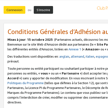
Connexion
S’inscrire
ou
Conditions Générales d’Adhésion 
Mises à jour
:
15 octobre 2025
(Partenaires actuels, découvrez les m
Bienvenue sur le site Web d’Amazon dédié aux partenaires (le «
Site P
les différentes entités d’Amazon, listées en
Annexe 1
(«
Amazon
» ou «
Des traductions sont disponibles en:
anglais
,
allemand
,
italien
,
espagno
prévaut.
Toute personne ou entité participant ou souhaitant participer à notre 
personnes ou entités, «
vous
» ou un «
Partenaire
») doit accepter le
Accord
») sans y apporter de modification. En vous inscrivant à notre Si
Politiques du Programme
(telles que définies à la Section 12), qui so
Partenaires, la Licence PI du Programme Partenaires, le Décompte de 
Marques du Programme Partenaires). Le contenu que vous publiez sur l
compris l'interdiction de créer, modifier ou supprimer des commentaires
directives.