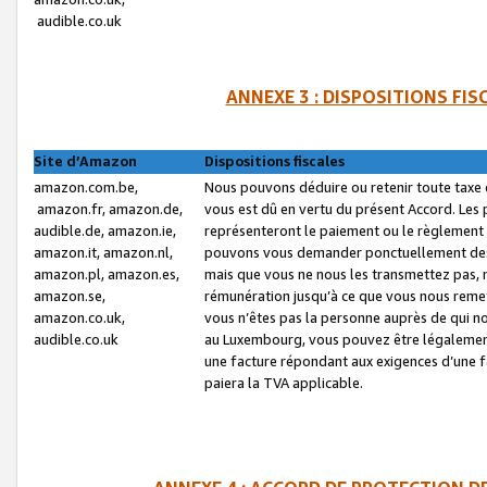
audible.co.uk
ANNEXE 3 : DISPOSITIONS FI
Site d’Amazon
Dispositions fiscales
amazon.com.be,
Nous pouvons déduire ou retenir toute taxe 
amazon.fr, amazon.de,
vous est dû en vertu du présent Accord. Les 
audible.de, amazon.ie,
représenteront le paiement ou le règlement 
amazon.it, amazon.nl,
pouvons vous demander ponctuellement des r
amazon.pl, amazon.es,
mais que vous ne nous les transmettez pas, n
amazon.se,
rémunération jusqu’à ce que vous nous reme
amazon.co.uk,
vous n’êtes pas la personne auprès de qui no
audible.co.uk
au Luxembourg, vous pouvez être légalement 
une facture répondant aux exigences d’une 
paiera la TVA applicable.