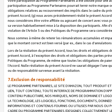
votre participation au Programme Partenaires a été utilisée pour une ac
participation au Programme Partenaires pourrait ternir notre marque ou
obligations relatives au recouvrement des impôts dans le cadre du prése
présent Accord; (g) nous avons précédemment résilié le présent Accord
nous considérons être votre affiliée ou agissant de concert avec vous 
sa version habituellement mise à la disposition des participants. Afin d’é
violation de l’Article 5 ou des Politiques du Programme sera considéré
Nous sommes à même de retenir les rémunérations accumulées et impayée
que le montant correct est bien versé (par ex., dans le cas d’annulations
Lors de la résiliation du présent Accord, tous les droits et obligations 
présent Accord, à l’exception des droits et obligations des parties prévus
Politiques du Programme, de même que toutes les obligations de paiement
l’Accord. Nulle résiliation du présent Accord ne saurait dégager l'une 
ou de responsabilité survenue avant la résiliation.
7.Exclusion de responsabilité
LE PROGRAMME PARTENAIRES, LE SITE D’AMAZON, TOUT PRODUIT ET 
LIEN, TOUT CONTENU, TOUTE INTERFACE DE PROGRAMMATION D'APP
CONTENU PUBLICITAIRE, NOS MARQUES, NOMS DE DOMAINE ET LOGOS
LA TECHNOLOGIE, LES LOGICIELS, FONCTIONS, DOCUMENTS, DONNEES
INFORMATIONS ET CONTENUS FOURNIS OU UTILISES PAR NOUS OU P
CADRE DU PROGRAMME PARTENAIRES (DESIGNES COLLECTIVEMENT LE