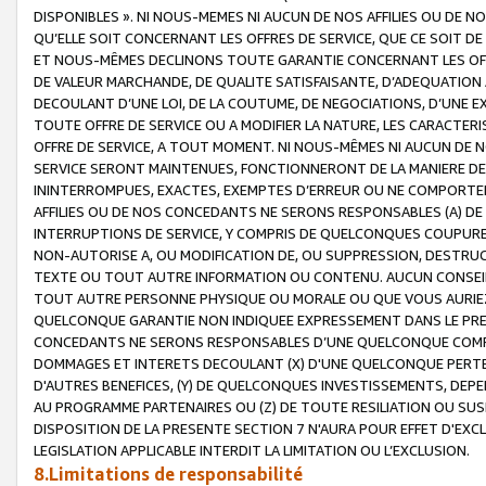
DISPONIBLES ». NI NOUS-MEMES NI AUCUN DE NOS AFFILIES OU D
QU’ELLE SOIT CONCERNANT LES OFFRES DE SERVICE, QUE CE SOIT DE
ET NOUS-MÊMES DECLINONS TOUTE GARANTIE CONCERNANT LES OFFRE
DE VALEUR MARCHANDE, DE QUALITE SATISFAISANTE, D’ADEQUATION
DECOULANT D’UNE LOI, DE LA COUTUME, DE NEGOCIATIONS, D’UNE
TOUTE OFFRE DE SERVICE OU A MODIFIER LA NATURE, LES CARACTERI
OFFRE DE SERVICE, A TOUT MOMENT. NI NOUS-MÊMES NI AUCUN DE 
SERVICE SERONT MAINTENUES, FONCTIONNERONT DE LA MANIERE DECR
ININTERROMPUES, EXACTES, EXEMPTES D’ERREUR OU NE COMPORT
AFFILIES OU DE NOS CONCEDANTS NE SERONS RESPONSABLES (A) DE
INTERRUPTIONS DE SERVICE, Y COMPRIS DE QUELCONQUES COUPURE
NON-AUTORISE A, OU MODIFICATION DE, OU SUPPRESSION, DESTRUC
TEXTE OU TOUT AUTRE INFORMATION OU CONTENU. AUCUN CONSEIL 
TOUT AUTRE PERSONNE PHYSIQUE OU MORALE OU QUE VOUS AURIEZ 
QUELCONQUE GARANTIE NON INDIQUEE EXPRESSEMENT DANS LE PRES
CONCEDANTS NE SERONS RESPONSABLES D’UNE QUELCONQUE COM
DOMMAGES ET INTERETS DECOULANT (X) D'UNE QUELCONQUE PERTE D
D'AUTRES BENEFICES, (Y) DE QUELCONQUES INVESTISSEMENTS, DEP
AU PROGRAMME PARTENAIRES OU (Z) DE TOUTE RESILIATION OU SU
DISPOSITION DE LA PRESENTE SECTION 7 N'AURA POUR EFFET D'EXC
LEGISLATION APPLICABLE INTERDIT LA LIMITATION OU L’EXCLUSION.
8.Limitations de responsabilité