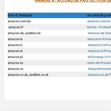
ANNEXE 4 : ACCORD DE PROTECTION 
Site d’ Amazon
Accord de pro
amazon.com.be
amazon.com.be 
amazon.fr
Notice : Protect
amazon.de, audible.de
Amazon.de Date
amazon.ie
amazon.ie Priva
amazon.it
Amazon.it Infor
amazon.nl
Amazon.nl Priva
amazon.pl
Informacja O P
amazon.es
Aviso de Privac
amazon.se
Integritetsmed
amazon.co.uk, audible.co.uk
Amazon.co.uk Pr