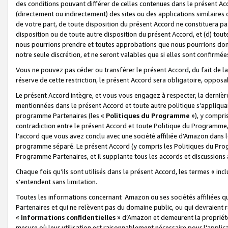
des conditions pouvant différer de celles contenues dans le présent Ac
(directement ou indirectement) des sites ou des applications similaires o
de votre part, de toute disposition du présent Accord ne constituera pa
disposition ou de toute autre disposition du présent Accord, et (d) tou
nous pourrions prendre et toutes approbations que nous pourrions donn
notre seule discrétion, et ne seront valables que si elles sont confirmée
Vous ne pouvez pas céder ou transférer le présent Accord, du fait de la 
réserve de cette restriction, le présent Accord sera obligatoire, opposab
Le présent Accord intègre, et vous vous engagez à respecter, la dernière 
mentionnées dans le présent Accord et toute autre politique s’appliqua
programme Partenaires (les «
Politiques du Programme
»), y compri
contradiction entre le présent Accord et toute Politique du Programme, 
l’accord que vous avez conclu avec une société affiliée d’Amazon dans 
programme séparé. Le présent Accord (y compris les Politiques du Progr
Programme Partenaires, et il supplante tous les accords et discussions 
Chaque fois qu’ils sont utilisés dans le présent Accord, les termes « in
s'entendent sans limitation.
Toutes les informations concernant Amazon ou ses sociétés affiliées 
Partenaires et qui ne relèvent pas du domaine public, ou qui devraient
«
Informations confidentielles
» d’Amazon et demeurent la propriété 
mesure où leur utilisation est raisonnablement nécessaire pour l'appli