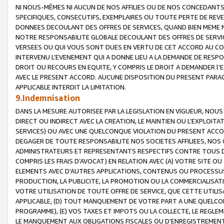
NI NOUS-MÊMES NI AUCUN DE NOS AFFILIES OU DE NOS CONCEDANT
SPECIFIQUES, CONSECUTIFS, EXEMPLAIRES OU TOUTE PERTE DE REVE
DONNEES DECOULANT DES OFFRES DE SERVICES, QUAND BIEN MEME N
NOTRE RESPONSABILITE GLOBALE DECOULANT DES OFFRES DE SERVI
VERSEES OU QUI VOUS SONT DUES EN VERTU DE CET ACCORD AU CO
INTERVENU L’EVENEMENT QUI A DONNE LIEU A LA DEMANDE DE RESP
DROIT OU RECOURS EN EQUITE, Y COMPRIS LE DROIT A DEMANDER l'
AVEC LE PRESENT ACCORD. AUCUNE DISPOSITION DU PRESENT PARAG
APPLICABLE INTERDIT LA LIMITATION.
9.Indemnisation
DANS LA MESURE AUTORISEE PAR LA LEGISLATION EN VIGUEUR, NO
DIRECT OU INDIRECT AVEC LA CREATION, LE MAINTIEN OU L’EXPLOIT
SERVICES) OU AVEC UNE QUELCONQUE VIOLATION DU PRESENT ACCO
DEGAGER DE TOUTE RESPONSABILITE NOS SOCIETES AFFILIEES, NOS 
ADMINISTRATEURS ET REPRESENTANTS RESPECTIFS CONTRE TOUS D
COMPRIS LES FRAIS D’AVOCAT) EN RELATION AVEC (A) VOTRE SITE O
ELEMENTS AVEC D’AUTRES APPLICATIONS, CONTENUS OU PROCESSUS, (
PRODUCTION, LA PUBLICITE, LA PROMOTION OU LA COMMERCIALISAT
VOTRE UTILISATION DE TOUTE OFFRE DE SERVICE, QUE CETTE UTILI
APPLICABLE, (D) TOUT MANQUEMENT DE VOTRE PART A UNE QUELCO
PROGRAMME), (E) VOS TAXES ET IMPOTS OU LA COLLECTE, LE REGLE
LE MANQUEMENT AUX OBLIGATIONS FISCALES OU D’ENREGISTREMENT 