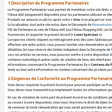
1.Description du Programme Partenaires
Le Programme Partenaires vous permet de monétiser votre site Web, vos 
l'Alexa skill (uniquement disponible pour les partenaires utilisant un 
Produits sur amazon.co.uk) (ci-après votre «
Site
») en plaçant sur votr
la localisation, tout autre site inclus dans le Décompte de
Rémunération
l'ID de Partenaire au sein de l'Alexa skill (via l'Alexa Shopping Kit). Le
fournissons et respecter le présent Accord («
Liens Spéciaux
»).
Lorsque nos clients cliquent ou interagissent avec des Liens Spéciaux p
effectuer une autre action, vous pouvez toucher une rémunération au ti
détaillées (et sous réserve des limites indiquées) dans le Décompte de
vers ces articles ou services, nous pouvons mettre à votre disposition d
contenus marketing et autres outils de création de liens, des interfaces
informations concernant le Programme Partenaires (le «
Contenu du 
texte ou tout autre information ou contenu concernant des produits prop
2.Exigences de Conformité au Programme Partenair
Vous devez respecter le présent Accord pour pouvoir participer au Pr
Vous devez nous transmettre promptement toutes les informations que
En cas de violation de votre part du présent Accord ou de conditions g
ou recours à notre disposition, nous nous réservons le droit de (dans 
de renoncer à) toute rémunération qui vous serait autrement due en ver