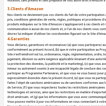
violation, sans préavis et sans préjudice de tout autre droit d’Amazo
3.Clients d’Amazon
Nos clients ne deviennent pas vos clients du fait de votre participati
prix, conditions générales de vente, règles, politiques et procédures d’u
produits indiquées sur le Site d’Amazon s’appliqueront à ces clients et
communication à aucun de nos clients et, si l’un de nos clients vous co
devrez lui indiquer d’utiliser les coordonnées figurant sur le Site d’Ama
4.Garanties
Vous déclarez, garantissez et reconnaissez (a) que vous participerez a
conformément au présent Accord, (b) que ni votre participation au Prog
Site n’enfreindront nul loi, ordonnance, règle, réglementation, ordre, li
jugement, décision ou autre exigence applicable émanant d’une autori
la protection des données, la publicité et le marketing), (c) que vous 
mineur ou autrement soumis à une incapacité légale de conclure des con
participer au Programme Partenaires, et que vous ne vous basez pour pr
expressément énoncées dans le présent Accord, (e) que vous ne particip
faites l’objet de sanctions américaines ou de sanctions conformes aux 
de Service; (f) que vous respecterez toutes les restrictions américaines
technologies et services, ainsi que les restrictions en matière d’exporta
droit américain; et (g) que les informations que vous avez communiqué
Vous pouvez mettre à jour vos informations en vous connectant à votre