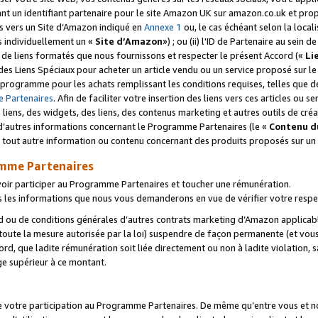
ant un identifiant partenaire pour le site Amazon UK sur amazon.co.uk et pro
ens vers un Site d’Amazon indiqué en
Annexe 1
ou, le cas échéant selon la local
s individuellement un «
Site d’Amazon
») ; ou (ii) l'ID de Partenaire au sein de
 de liens formatés que nous fournissons et respecter le présent Accord («
Li
 des Liens Spéciaux pour acheter un article vendu ou un service proposé sur l
rogramme pour les achats remplissant les conditions requises, telles que dét
 Partenaires
. Afin de faciliter votre insertion des liens vers ces articles ou
liens, des widgets, des liens, des contenus marketing et autres outils de cré
ue d’autres informations concernant le Programme Partenaires (le «
Contenu d
 tout autre information ou contenu concernant des produits proposés sur un s
amme Partenaires
oir participer au Programme Partenaires et toucher une rémunération.
les informations que nous vous demanderons en vue de vérifier votre respe
d ou de conditions générales d’autres contrats marketing d’Amazon applicable
 toute la mesure autorisée par la loi) suspendre de façon permanente (et vou
d, que ladite rémunération soit liée directement ou non à ladite violation, s
e supérieur à ce montant.
de votre participation au Programme Partenaires. De même qu’entre vous et nou