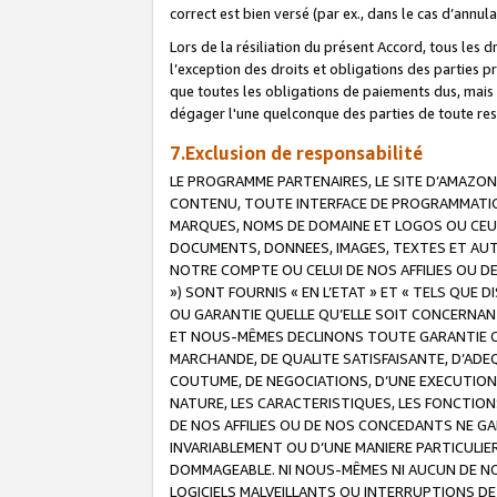
correct est bien versé (par ex., dans le cas d’annul
Lors de la résiliation du présent Accord, tous les 
l’exception des droits et obligations des parties p
que toutes les obligations de paiements dus, mais no
dégager l'une quelconque des parties de toute resp
7.Exclusion de responsabilité
LE PROGRAMME PARTENAIRES, LE SITE D’AMAZON
CONTENU, TOUTE INTERFACE DE PROGRAMMATION
MARQUES, NOMS DE DOMAINE ET LOGOS OU CEUX 
DOCUMENTS, DONNEES, IMAGES, TEXTES ET AUT
NOTRE COMPTE OU CELUI DE NOS AFFILIES OU 
») SONT FOURNIS « EN L’ETAT » ET « TELS QU
OU GARANTIE QUELLE QU’ELLE SOIT CONCERNANT 
ET NOUS-MÊMES DECLINONS TOUTE GARANTIE CON
MARCHANDE, DE QUALITE SATISFAISANTE, D’ADE
COUTUME, DE NEGOCIATIONS, D’UNE EXECUTION
NATURE, LES CARACTERISTIQUES, LES FONCTION
DE NOS AFFILIES OU DE NOS CONCEDANTS NE G
INVARIABLEMENT OU D’UNE MANIERE PARTICULI
DOMMAGEABLE. NI NOUS-MÊMES NI AUCUN DE NO
LOGICIELS MALVEILLANTS OU INTERRUPTIONS D