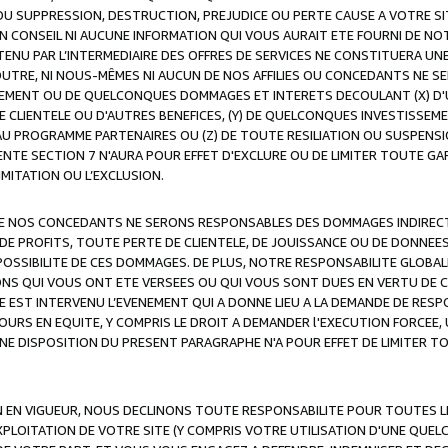
OU SUPPRESSION, DESTRUCTION, PREJUDICE OU PERTE CAUSE A VOTRE SI
 CONSEIL NI AUCUNE INFORMATION QUI VOUS AURAIT ETE FOURNI DE N
ENU PAR L’INTERMEDIAIRE DES OFFRES DE SERVICES NE CONSTITUERA U
OUTRE, NI NOUS-MÊMES NI AUCUN DE NOS AFFILIES OU CONCEDANTS NE
MENT OU DE QUELCONQUES DOMMAGES ET INTERETS DECOULANT (X) D'
DE CLIENTELE OU D'AUTRES BENEFICES, (Y) DE QUELCONQUES INVESTISS
 AU PROGRAMME PARTENAIRES OU (Z) DE TOUTE RESILIATION OU SUSPENS
ENTE SECTION 7 N'AURA POUR EFFET D'EXCLURE OU DE LIMITER TOUTE G
IMITATION OU L’EXCLUSION.
 DE NOS CONCEDANTS NE SERONS RESPONSABLES DES DOMMAGES INDIRECTS
DE PROFITS, TOUTE PERTE DE CLIENTELE, DE JOUISSANCE OU DE DONNEE
POSSIBILITE DE CES DOMMAGES. DE PLUS, NOTRE RESPONSABILITE GLOBA
ONS QUI VOUS ONT ETE VERSEES OU QUI VOUS SONT DUES EN VERTU DE
 EST INTERVENU L’EVENEMENT QUI A DONNE LIEU A LA DEMANDE DE RESP
OURS EN EQUITE, Y COMPRIS LE DROIT A DEMANDER l'EXECUTION FORCEE
UNE DISPOSITION DU PRESENT PARAGRAPHE N'A POUR EFFET DE LIMITER T
ON EN VIGUEUR, NOUS DECLINONS TOUTE RESPONSABILITE POUR TOUTES 
’EXPLOITATION DE VOTRE SITE (Y COMPRIS VOTRE UTILISATION D'UNE QUE