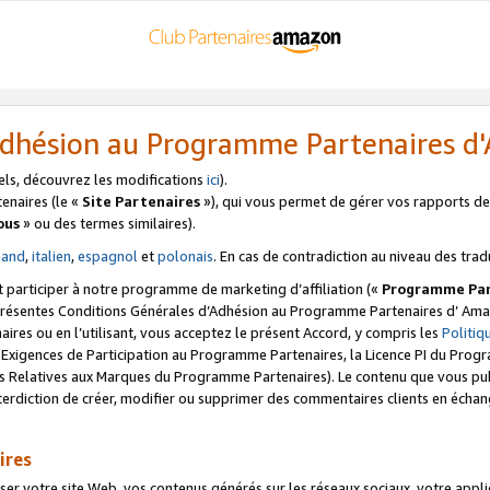
’Adhésion au Programme Partenaires 
els, découvrez les modifications
ici
).
enaires (le «
Site Partenaires
»), qui vous permet de gérer vos rapports de 
ous
» ou des termes similaires).
mand
,
italien
,
espagnol
et
polonais
. En cas de contradiction au niveau des trad
t participer à notre programme de marketing d’affiliation («
Programme Par
 présentes Conditions Générales d’Adhésion au Programme Partenaires d’ Ama
naires ou en l’utilisant, vous acceptez le présent Accord, y compris les
Politi
s Exigences de Participation au Programme Partenaires, la Licence PI du Pr
s Relatives aux Marques du Programme Partenaires). Le contenu que vous publ
erdiction de créer, modifier ou supprimer des commentaires clients en échan
ires
votre site Web, vos contenus générés sur les réseaux sociaux, votre applicati