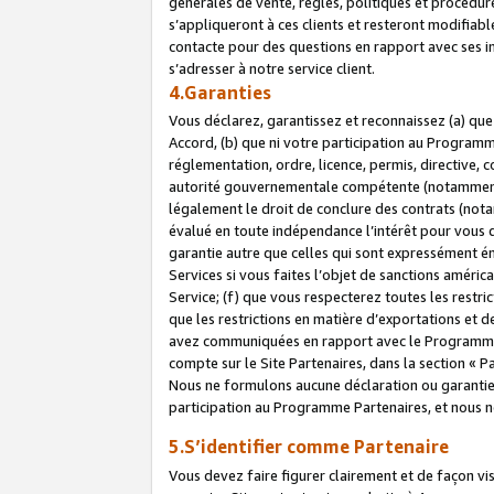
générales de vente, règles, politiques et procédure
s’appliqueront à ces clients et resteront modifiabl
contacte pour des questions en rapport avec ses in
s’adresser à notre service client.
4.Garanties
Vous déclarez, garantissez et reconnaissez (a) qu
Accord, (b) que ni votre participation au Programme
réglementation, ordre, licence, permis, directive,
autorité gouvernementale compétente (notamment le
légalement le droit de conclure des contrats (not
évalué en toute indépendance l’intérêt pour vous 
garantie autre que celles qui sont expressément én
Services si vous faites l’objet de sanctions amér
Service; (f) que vous respecterez toutes les restri
que les restrictions en matière d’exportations et d
avez communiquées en rapport avec le Programme P
compte sur le Site Partenaires, dans la section «
Nous ne formulons aucune déclaration ou garantie
participation au Programme Partenaires, et nous n
5.S’identifier comme Partenaire
Vous devez faire figurer clairement et de façon vi