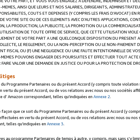
 VOTRE PART, ET VOUS VOUS ENGAGEZ A DEFENDRE, INDEMNISER ET DE
-MEMES, AINSI QUE LEURS ET NOS SALARIES, DIRIGEANTS, ADMINISTRAT
NSABILITES, COUTS ET DEPENSES (Y COMPRIS LES FRAIS D’AVOCAT) EN R
 DE VOTRE SITE OU DE CES ELEMENTS AVEC D’AUTRES APPLICATIONS, CONT
ON, LA PRODUCTION, LA PUBLICITE, LA PROMOTION OU LA COMMERCIALIS
UTILISATION DE TOUTE OFFRE DE SERVICE, QUE CETTE UTILISATION VIOL
NQUEMENT DE VOTRE PART A UNE QUELCONQUE DISPOSITION DU PRESENT 
COLLECTE, LE REGLEMENT, OU LA NON-PERCEPTION OU LE NON-PAIEMENT 
NT FISCAL OU (F) UNE NEGLIGENCE OU UNE FAUTE INTENTIONNELLE DE V
MEMES POUVONS ENGAGER DES POURSUITES ET EFFECTUER TOUT ACTE 
 FAIRE VALOIR UNE DEMANDE EN JUSTICE OU POUR LA PROTECTION DE DR
litiges
t du Programme Partenaires ou du présent Accord (y compris toute violation
 vertu du présent Accord, ou de vos relations avec nous ou nos sociétés affili
ite d’ Amazon correspondant, telles qu'indiquées en
Annexe 2
.
e façon que ce soit du Programme Partenaires ou du présent Accord (y compr
ffectuées en vertu du présent Accord, ou de vos relations avec nous ou nos soc
nt, telles qu'indiquées en
Annexe 3
.
 au programme Partenaires de temps à autre, y compris, mais sans s'y limite