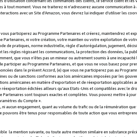
s d’utilisation concernant les commandes des clients, le service client et les
es à tout moment. Vous ne traiterez ni n'adresserez aucune communication à au
teractions avec un Site d’Amazon, vous devrez lui indiquer d’utiliser les coo
e vous participerez au Programme Partenaires et créerez, maintiendrez et ex
 Partenaires, ni votre création, votre maintien ou votre exploitation de votre
 code de pratiques, norme industrielle, règle d’autorégulation, jugement, déc
s règles régissant les communications, la protection des données, la public
amment, que vous n’êtes pas un mineur ou autrement soumis à une incapacité l
de participer au Programme Partenaires, et que vous ne vous basez pour pren
oncées dans le présent Accord, (e) que vous ne participerez pas au Programme
icaines ou de sanctions conformes aux lois américaines imposées par les gouv
ctions américaines en matière d’exportation et de réexportation applicables aux
e réexportation édictées ailleurs qu’aux Etats-Unis et compatibles avec le dr
artenaires sont toujours exactes et complètes. Vous pouvez mettre à jour 
 Paramètres du Compte ».
, ni aucun engagement, quant au volume du trafic ou de la rémunération qu
e pouvons être tenus pour responsables de toute action que vous entreprend
sible la mention suivante, ou toute autre mention similaire en substance pré