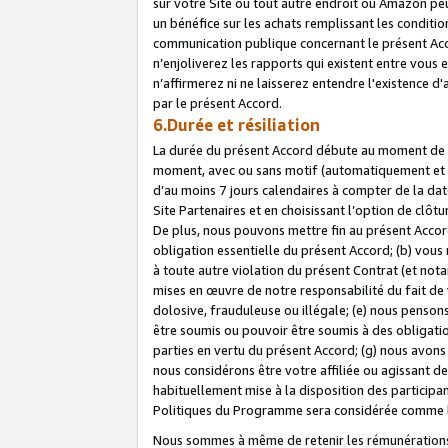
sur votre Site ou tout autre endroit où Amazon peut
un bénéfice sur les achats remplissant les conditio
communication publique concernant le présent Acco
n’enjoliverez les rapports qui existent entre vou
n’affirmerez ni ne laisserez entendre l'existence 
par le présent Accord.
6.Durée et résiliation
La durée du présent Accord débute au moment de vo
moment, avec ou sans motif (automatiquement et sans
d’au moins 7 jours calendaires à compter de la dat
Site Partenaires et en choisissant l’option de clô
De plus, nous pouvons mettre fin au présent Accord
obligation essentielle du présent Accord; (b) vous
à toute autre violation du présent Contrat (et no
mises en œuvre de notre responsabilité du fait de 
dolosive, frauduleuse ou illégale; (e) nous penso
être soumis ou pouvoir être soumis à des obligati
parties en vertu du présent Accord; (g) nous avon
nous considérons être votre affiliée ou agissant 
habituellement mise à la disposition des participants
Politiques du Programme sera considérée comme la 
Nous sommes à même de retenir les rémunérations 