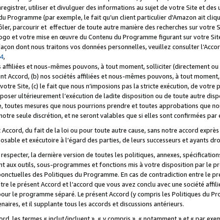
registrer, utiliser et divulguer des informations au sujet de votre Site et des
u Programme (par exemple, le fait qu’un client particulier d'Amazon ait cliqu
ôler, parcourir et effectuer de toute autre manière des recherches sur votre Si
tre logo et votre mise en œuvre du Contenu du Programme figurant sur votre Si
 façon dont nous traitons vos données personnelles, veuillez consulter l’Acc
 4
,
 affiliées et nous-mêmes pouvons, à tout moment, solliciter (directement ou 
nt Accord, (b) nos sociétés affiliées et nous-mêmes pouvons, à tout moment, 
votre Site, (c) le fait que nous n’imposions pas la stricte exécution, de votre
poser ultérieurement l’exécution de ladite disposition ou de toute autre disp
ce, toutes mesures que nous pourrions prendre et toutes approbations que n
otre seule discrétion, et ne seront valables que si elles sont confirmées par 
Accord, du fait de la loi ou pour toute autre cause, sans notre accord exprès 
posable et exécutoire à l’égard des parties, de leurs successeurs et ayants dro
especter, la dernière version de toutes les politiques, annexes, spécification
ant aux outils, sous-programmes et fonctions mis à votre disposition par le 
 ponctuelles des Politiques du Programme. En cas de contradiction entre le p
ntre le présent Accord et l’accord que vous avez conclu avec une société aff
 pour le programme séparé. Le présent Accord (y compris les Politiques du Pr
ires, et il supplante tous les accords et discussions antérieurs.
cord, les termes « inclut/incluent », « y compris », « notamment » et « par e