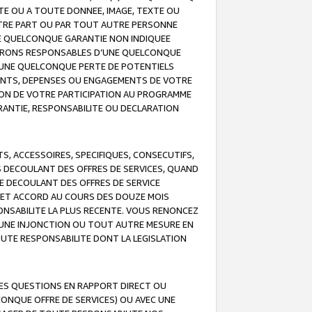
TE OU A TOUTE DONNEE, IMAGE, TEXTE OU
OTRE PART OU PAR TOUT AUTRE PERSONNE
NE QUELCONQUE GARANTIE NON INDIQUEE
 SERONS RESPONSABLES D’UNE QUELCONQUE
UNE QUELCONQUE PERTE DE POTENTIELS
EMENTS, DEPENSES OU ENGAGEMENTS DE VOTRE
ION DE VOTRE PARTICIPATION AU PROGRAMME
ARANTIE, RESPONSABILITE OU DECLARATION
, ACCESSOIRES, SPECIFIQUES, CONSECUTIFS,
S DECOULANT DES OFFRES DE SERVICES, QUAND
LE DECOULANT DES OFFRES DE SERVICE
 CET ACCORD AU COURS DES DOUZE MOIS
ONSABILITE LA PLUS RECENTE. VOUS RENONCEZ
, UNE INJONCTION OU TOUT AUTRE MESURE EN
OUTE RESPONSABILITE DONT LA LEGISLATION
LES QUESTIONS EN RAPPORT DIRECT OU
LCONQUE OFFRE DE SERVICES) OU AVEC UNE