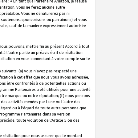
ière : « En tant que Partenaire Amazon, je réalise
mentation, vous ne ferez aucune autre
 préalable. Vous ne dénaturerez pas ni
s soutenons, sponsorisons ou parrainons) et vous
orale, sauf de la manière expressément autorisée
 nous pouvons, mettre fin au présent Accord à tout
à l’autre partie un préavis écrit de résiliation
ésiliation en vous connectant à votre compte sur le
 suivants: (a) vous n’avez pas respecté une
fication à cet effet que nous vous avons adressée,
ns être confrontés à de potentielles actions ou
gramme Partenaires a été utilisée pour une activité
notre marque ou notre réputation; (f) nous pensons
des activités menées par l’une ou l’autre des
 égard ou à l'égard de toute autre personne que
u Programme Partenaires dans sa version
 précède, toute violation de l’Article 5 ou des
 résiliation pour nous assurer que le montant