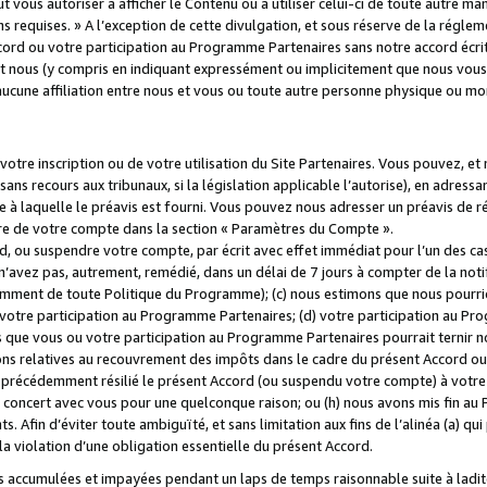
 vous autoriser à afficher le Contenu ou à utiliser celui-ci de toute autre man
ns requises. » A l’exception de cette divulgation, et sous réserve de la régle
rd ou votre participation au Programme Partenaires sans notre accord écrit
s et nous (y compris en indiquant expressément ou implicitement que nous vou
d'aucune affiliation entre nous et vous ou toute autre personne physique ou m
tre inscription ou de votre utilisation du Site Partenaires. Vous pouvez, et
 recours aux tribunaux, si la législation applicable l’autorise), en adressant 
e à laquelle le préavis est fourni. Vous pouvez nous adresser un préavis de r
ture de votre compte dans la section « Paramètres du Compte ».
, ou suspendre votre compte, par écrit avec effet immédiat pour l’un des cas
 n’avez pas, autrement, remédié, dans un délai de 7 jours à compter de la noti
tamment de toute Politique du Programme); (c) nous estimons que nous pourrio
votre participation au Programme Partenaires; (d) votre participation au Pro
ns que vous ou votre participation au Programme Partenaires pourrait ternir 
ons relatives au recouvrement des impôts dans le cadre du présent Accord ou 
s précédemment résilié le présent Accord (ou suspendu votre compte) à votre
de concert avec vous pour une quelconque raison; ou (h) nous avons mis fin a
. Afin d’éviter toute ambiguïté, et sans limitation aux fins de l’alinéa (a) qui
violation d’une obligation essentielle du présent Accord.
accumulées et impayées pendant un laps de temps raisonnable suite à ladite