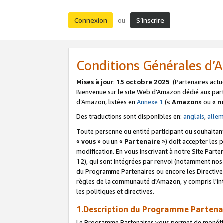
Connexion
S’inscrire
ou
Conditions Générales d
Mises à jour
:
15 octobre 2025
(Partenaires actu
Bienvenue sur le site Web d’Amazon dédié aux part
d’Amazon, listées en
Annexe 1
(«
Amazon
» ou «
n
Des traductions sont disponibles en:
anglais
,
alle
Toute personne ou entité participant ou souhaitan
«
vous
» ou un «
Partenaire
») doit accepter les
modification. En vous inscrivant à notre Site Parte
12), qui sont intégrées par renvoi (notamment no
du Programme Partenaires ou encore les Directive
règles de la communauté d'Amazon, y compris l'int
les politiques et directives.
1.Description du Programme Partena
Le Programme Partenaires vous permet de monétiser 