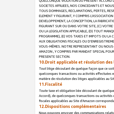
QUELCONQUE VIOLATION DU PRESENT ACCORD DE
SOCIETES AFFILIEES, NOS CONCEDANTS ET NOUS
TOUS DOMMAGES, RECLAMATIONS, PERTES, RESPO
ELEMENT Y FIGURANT, Y COMPRIS L’ASSOCIATION
DEVELOPPEMENT, LA CONCEPTION, LA FABRICATI
FIGURANT SUR OU DANS VOTRE SITE, (C) VOTRE 
OU LA LEGISLATION APPLICABLE, (D) TOUT MA
PROGRAMME), (E) VOS TAXES ET IMPOTS OU LA 
AUX OBLIGATIONS FISCALES OU D’ENREGISTREME
VOUS-MÊMES. NOTRE REPRESENTANT OU NOUS-
AMAZON , Y COMPRIS PAR MANDAT SPECIAL POUR
PRESENTE SECTION.
10.Droit applicable et résolution des 
Tout litige découlant de quelque façon que ce soi
quelconques transactions ou activités effectuées en
matière de résolution des litiges applicables au S
11.Fiscalité
Toute taxe et obligation liée découlant de quelqu
Accord), de quelconques transactions ou activités e
fiscales applicables au Site d’Amazon corresponda
12.Dispositions complémentaires
Nous pouvons envoyer des communications relatives