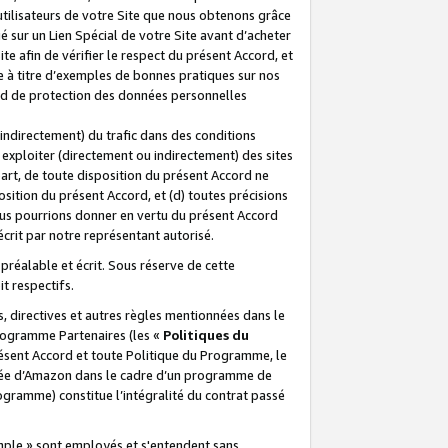
 utilisateurs de votre Site que nous obtenons grâce
é sur un Lien Spécial de votre Site avant d’acheter
te afin de vérifier le respect du présent Accord, et
te à titre d’exemples de bonnes pratiques sur nos
ord de protection des données personnelles
indirectement) du trafic dans des conditions
exploiter (directement ou indirectement) des sites
 part, de toute disposition du présent Accord ne
osition du présent Accord, et (d) toutes précisions
ous pourrions donner en vertu du présent Accord
écrit par notre représentant autorisé.
préalable et écrit. Sous réserve de cette
it respectifs.
s, directives et autres règles mentionnées dans le
programme Partenaires (les «
Politiques du
résent Accord et toute Politique du Programme, le
iliée d’Amazon dans le cadre d’un programme de
ogramme) constitue l’intégralité du contrat passé
xemple » sont employés et s'entendent sans