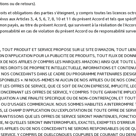
ations ou de retours).
droits et obligations des parties s’éteignent, y compris toutes les licences oc
révus aux Articles 3, 4, 5, 6, 7, 8, 10 et 11 du présent Accord et tels que sp
n payés, au titre du présent Accord, qui survivent à la résiliation de l’Accord
onsabilité en cas de violation du présent Accord ou de responsabilité survenu
, TOUT PRODUIT ET SERVICE PROPOSE SUR LE SITE D’AMAZON, TOUT LIEN
 D'APPLICATION POUR LA PUBLICITE DE PRODUITS, TOUT FLUX DE DONN
DE NOS AFFILIES (Y COMPRIS LES MARQUES AMAZON ) AINSI QUE TOUTE L
RES DROITS DE PROPRIETE INTELLECTUELLE, INFORMATIONS ET CONTENU
DE NOS CONCEDANTS DANS LE CADRE DU PROGRAMME PARTENAIRES (DESIG
E DISPONIBLES ». NI NOUS-MEMES NI AUCUN DE NOS AFFILIES OU DE NOS
LES OFFRES DE SERVICE, QUE CE SOIT DE FACON EXPRESSE, IMPLICITE, L
CERNANT LES OFFRES DE SERVICE, Y COMPRIS TOUTE GARANTIE IMPLICIT
QUATION A UNE FINALITE SPECIFIQUE OU DE NON-CONTREFAÇON, ET TOUTE
 OU D’USAGES COMMERCIAUX. NOUS SOMMES HABILITES A INTERROMPRE TO
S, LE CHAMP D’APPLICATION OU L’EXPLOITATION DE TOUTE OFFRE DE SER
ARANTISSONS QUE LES OFFRES DE SERVICE SERONT MAINTENUES, FONCTIO
ERE, NI QU’ELLES SERONT ININTERROMPUES, EXACTES, EXEMPTES D’ER
S AFFILIES OU DE NOS CONCEDANTS NE SERONS RESPONSABLES (A) DE QU
E SERVICE, Y COMPRIS DE QUELCONQUES COUPURES DE COURANT OU DEFAI