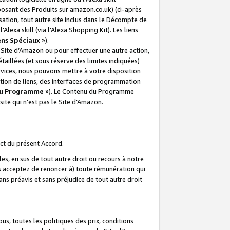
posant des Produits sur amazon.co.uk) (ci-après
isation, tout autre site inclus dans le Décompte de
 l'Alexa skill (via l'Alexa Shopping Kit). Les liens
ens Spéciaux
»).
e Site d’Amazon ou pour effectuer une autre action,
aillées (et sous réserve des limites indiquées)
 services, nous pouvons mettre à votre disposition
ation de liens, des interfaces de programmation
u Programme
»). Le Contenu du Programme
ite qui n’est pas le Site d’Amazon.
ct du présent Accord.
s, en sus de tout autre droit ou recours à notre
s acceptez de renoncer à) toute rémunération qui
ans préavis et sans préjudice de tout autre droit
s, toutes les politiques des prix, conditions