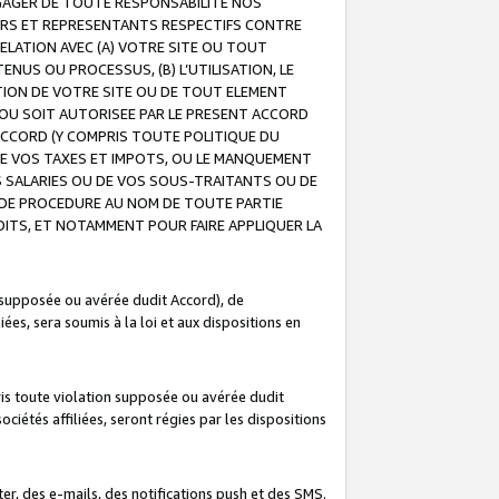
GAGER DE TOUTE RESPONSABILITE NOS
EURS ET REPRESENTANTS RESPECTIFS CONTRE
ELATION AVEC (A) VOTRE SITE OU TOUT
ENUS OU PROCESSUS, (B) L’UTILISATION, LE
ATION DE VOTRE SITE OU DE TOUT ELEMENT
E OU SOIT AUTORISEE PAR LE PRESENT ACCORD
ACCORD (Y COMPRIS TOUTE POLITIQUE DU
DE VOS TAXES ET IMPOTS, OU LE MANQUEMENT
OS SALARIES OU DE VOS SOUS-TRAITANTS OU DE
DE PROCEDURE AU NOM DE TOUTE PARTIE
OITS, ET NOTAMMENT POUR FAIRE APPLIQUER LA
 supposée ou avérée dudit Accord), de
ées, sera soumis à la loi et aux dispositions en
is toute violation supposée ou avérée dudit
iétés affiliées, seront régies par les dispositions
r, des e-mails, des notifications push et des SMS.