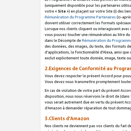
(uniquement disponible pour les partenaires utilis
votre «
Site
») en plaçant sur votre Site (i) des li
Rémunération du Programme Partenaires
(ci-aprè
doivent utiliser correctement les formats spéciaux
Lorsque nos clients cliquent ou interagissent avec
vous pouvez toucher une rémunération au titre du p
dans le Décompte de
Rémunération du Programme
des données, des images, du texte, des formats de 
d’applications, la fonctionnalité d'Alexa, ainsi q
exclut explicitement toute donnée, image, texte ou
2.Exigences de Conformité au Progr
Vous devez respecter le présent Accord pour pouv
Vous devez nous transmettre promptement toutes 
En cas de violation de votre part du présent Accor
disposition, nous nous réservons le droit de (dans
vous serait autrement due en vertu du présent Accor
d’Amazon à demander réparation de tout dommag
3.Clients d’Amazon
Nos clients ne deviennent pas vos clients du fait 