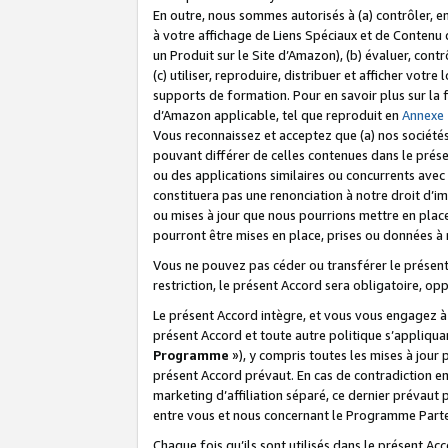
En outre, nous sommes autorisés à (a) contrôler, en
à votre affichage de Liens Spéciaux et de Contenu d
un Produit sur le Site d’Amazon), (b) évaluer, contr
(c) utiliser, reproduire, distribuer et afficher vo
supports de formation. Pour en savoir plus sur la
d’Amazon applicable, tel que reproduit en
Annexe
Vous reconnaissez et acceptez que (a) nos sociétés
pouvant différer de celles contenues dans le prése
ou des applications similaires ou concurrents avec 
constituera pas une renonciation à notre droit d’im
ou mises à jour que nous pourrions mettre en pla
pourront être mises en place, prises ou données à n
Vous ne pouvez pas céder ou transférer le présent 
restriction, le présent Accord sera obligatoire, op
Le présent Accord intègre, et vous vous engagez à r
présent Accord et toute autre politique s’appliqu
Programme
»), y compris toutes les mises à jour
présent Accord prévaut. En cas de contradiction e
marketing d’affiliation séparé, ce dernier prévaut
entre vous et nous concernant le Programme Partena
Chaque fois qu’ils sont utilisés dans le présent Ac