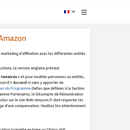
d'Amazon
marketing d’affiliation avec les différentes entités
uctions, la version anglaise prévaut.
tenaires
» et pour lesdites personnes ou entités,
zon (l’«
Accord
») sans y apporter de
ques du Programme
(telles que définies à la Section
ogramme Partenaires, le Décompte de Rémunération
iez sur le site Web Amazon.fr doit respecter les
ge d'une compensation. Veuillez lire attentivement
on logicielle en ligne ou l'Alexa skill