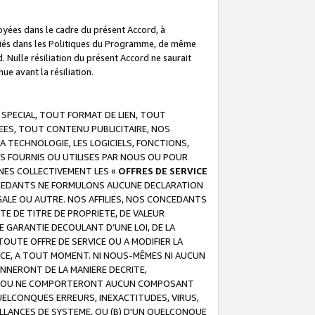
troyées dans le cadre du présent Accord, à
écifiés dans les Politiques du Programme, de même
. Nulle résiliation du présent Accord ne saurait
e avant la résiliation.
 SPECIAL, TOUT FORMAT DE LIEN, TOUT
EES, TOUT CONTENU PUBLICITAIRE, NOS
A TECHNOLOGIE, LES LOGICIELS, FONCTIONS,
S FOURNIS OU UTILISES PAR NOUS OU POUR
NES COLLECTIVEMENT LES «
OFFRES DE SERVICE
 CONCEDANTS NE FORMULONS AUCUNE DECLARATION
EGALE OU AUTRE. NOS AFFILIES, NOS CONCEDANTS
E DE TITRE DE PROPRIETE, DE VALEUR
 GARANTIE DECOULANT D’UNE LOI, DE LA
UTE OFFRE DE SERVICE OU A MODIFIER LA
VICE, A TOUT MOMENT. NI NOUS-MÊMES NI AUCUN
NNERONT DE LA MANIERE DECRITE,
REUR OU NE COMPORTERONT AUCUN COMPOSANT
ELCONQUES ERREURS, INEXACTITUDES, VIRUS,
LLANCES DE SYSTEME, OU (B) D'UN QUELCONQUE