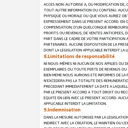
ACCES NON-AUTORISE A, OU MODIFICATION DE, 
TOUT AUTRE INFORMATION OU CONTENU. AUCUN
PHYSIQUE OU MORALE OU QUE VOUS AURIEZ OBT
EXPRESSEMENT DANS LE PRESENT ACCORD. EN 
COMPENSATION, D’UN QUELCONQUE REMBOURSE
PROFITS OU REVENUS, DE VENTES ANTICIPEES, 
PART DANS LE CADRE DE VOTRE PARTICIPATION
PARTENAIRES. AUCUNE DISPOSITION DE LA PRES
DONT LA LEGISLATION APPLICABLE INTERDIT LA L
8.Limitations de responsabilité
NI NOUS-MÊMES NI AUCUN DE NOS AFFILIES OU
EXEMPLAIRES OU TOUTE PERTE DE REVENUS OU 
BIEN MEME NOUS AURIONS ETE INFORMES DE LA 
N’EXCEDERA PAS LA TOTALITE DES REMUNERATI
PRECEDANT IMMEDIATEMENT LA DATE A LAQUELLE
PAR LE PRESENT ACCORD A TOUT DROIT OU REC
EQUITE EN LIEN AVEC LE PRESENT ACCORD. AUC
APPLICABLE INTERDIT LA LIMITATION.
9.Indemnisation
DANS LA MESURE AUTORISEE PAR LA LEGISLATI
INDIRECT AVEC LA CREATION, LE MAINTIEN OU L