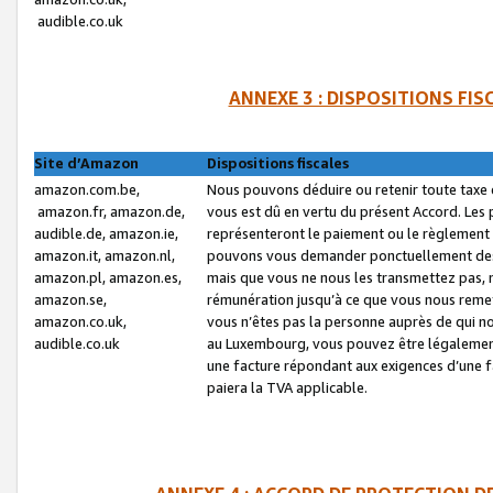
audible.co.uk
ANNEXE 3 : DISPOSITIONS FI
Site d’Amazon
Dispositions fiscales
amazon.com.be,
Nous pouvons déduire ou retenir toute taxe 
amazon.fr, amazon.de,
vous est dû en vertu du présent Accord. Les 
audible.de, amazon.ie,
représenteront le paiement ou le règlement 
amazon.it, amazon.nl,
pouvons vous demander ponctuellement des r
amazon.pl, amazon.es,
mais que vous ne nous les transmettez pas, n
amazon.se,
rémunération jusqu’à ce que vous nous reme
amazon.co.uk,
vous n’êtes pas la personne auprès de qui no
audible.co.uk
au Luxembourg, vous pouvez être légalement 
une facture répondant aux exigences d’une 
paiera la TVA applicable.