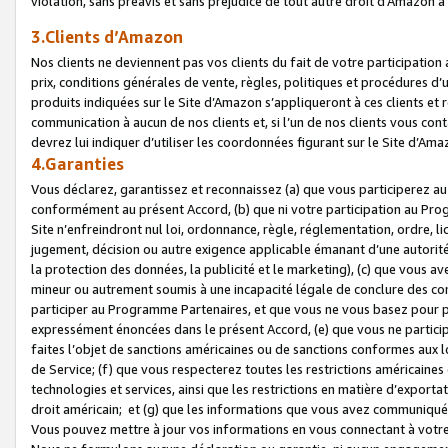
violation, sans préavis et sans préjudice de tout autre droit d’Amazo
3.Clients d’Amazon
Nos clients ne deviennent pas vos clients du fait de votre participati
prix, conditions générales de vente, règles, politiques et procédures d’u
produits indiquées sur le Site d’Amazon s’appliqueront à ces clients et
communication à aucun de nos clients et, si l’un de nos clients vous co
devrez lui indiquer d’utiliser les coordonnées figurant sur le Site d’Ama
4.Garanties
Vous déclarez, garantissez et reconnaissez (a) que vous participerez a
conformément au présent Accord, (b) que ni votre participation au Prog
Site n’enfreindront nul loi, ordonnance, règle, réglementation, ordre, li
jugement, décision ou autre exigence applicable émanant d’une autori
la protection des données, la publicité et le marketing), (c) que vous 
mineur ou autrement soumis à une incapacité légale de conclure des con
participer au Programme Partenaires, et que vous ne vous basez pour pr
expressément énoncées dans le présent Accord, (e) que vous ne particip
faites l’objet de sanctions américaines ou de sanctions conformes aux 
de Service; (f) que vous respecterez toutes les restrictions américaines
technologies et services, ainsi que les restrictions en matière d’exporta
droit américain; et (g) que les informations que vous avez communiqué
Vous pouvez mettre à jour vos informations en vous connectant à votre