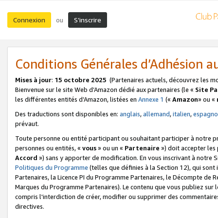
Connexion
S’inscrire
ou
Conditions Générales d’Adhésion 
Mises à jour
:
15 octobre 2025
(Partenaires actuels, découvrez les m
Bienvenue sur le site Web d’Amazon dédié aux partenaires (le «
Site P
les différentes entités d’Amazon, listées en
Annexe 1
(«
Amazon
» ou «
Des traductions sont disponibles en:
anglais
,
allemand
,
italien
,
espagno
prévaut.
Toute personne ou entité participant ou souhaitant participer à notre 
personnes ou entités, «
vous
» ou un «
Partenaire
») doit accepter le
Accord
») sans y apporter de modification. En vous inscrivant à notre Si
Politiques du Programme
(telles que définies à la Section 12), qui so
Partenaires, la Licence PI du Programme Partenaires, le Décompte de 
Marques du Programme Partenaires). Le contenu que vous publiez sur l
compris l'interdiction de créer, modifier ou supprimer des commentaires
directives.