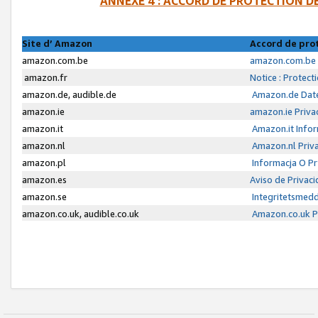
ANNEXE 4 : ACCORD DE PROTECTION 
Site d’ Amazon
Accord de pro
amazon.com.be
amazon.com.be 
amazon.fr
Notice : Protect
amazon.de, audible.de
Amazon.de Date
amazon.ie
amazon.ie Priva
amazon.it
Amazon.it Infor
amazon.nl
Amazon.nl Priva
amazon.pl
Informacja O P
amazon.es
Aviso de Privac
amazon.se
Integritetsmed
amazon.co.uk, audible.co.uk
Amazon.co.uk Pr