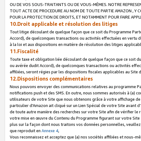
OU DE VOS SOUS-TRAITANTS OU DE VOUS-MÊMES. NOTRE REPRES
TOUT ACTE DE PROCEDURE AU NOM DE TOUTE PARTIE AMAZON , Y CO
POUR LA PROTECTION DE DROITS, ET NOTAMMENT POUR FAIRE APPL
10.Droit applicable et résolution des litiges
Tout litige découlant de quelque façon que ce soit du Programme Parte
Accord), de quelconques transactions ou activités effectuées en vertu d
à la loi et aux dispositions en matière de résolution des litiges applic
11.Fiscalité
Toute taxe et obligation liée découlant de quelque façon que ce soit 
ou avérée dudit Accord), de quelconques transactions ou activités effe
affiliées, seront régies par les dispositions fiscales applicables au Si
12.Dispositions complémentaires
Nous pouvons envoyer des communications relatives au programme Parten
notifications push et des SMS. En outre, nous sommes autorisés à (a) cont
utilisateurs de votre Site que nous obtenons grâce à votre affichage de
particulier d'Amazon ait cliqué sur un Lien Spécial de votre Site avant d
de toute autre manière des recherches sur votre Site afin de vérifier le re
votre mise en œuvre du Contenu du Programme figurant sur votre Site à
plus sur la façon dont nous traitons vos données personnelles, veuille
que reproduit en
Annexe 4
,
Vous reconnaissez et acceptez que (a) nos sociétés affiliées et nous-m