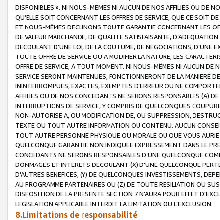
DISPONIBLES ». NI NOUS-MEMES NI AUCUN DE NOS AFFILIES OU D
QU’ELLE SOIT CONCERNANT LES OFFRES DE SERVICE, QUE CE SOIT DE
ET NOUS-MÊMES DECLINONS TOUTE GARANTIE CONCERNANT LES OFFRE
DE VALEUR MARCHANDE, DE QUALITE SATISFAISANTE, D’ADEQUATION
DECOULANT D’UNE LOI, DE LA COUTUME, DE NEGOCIATIONS, D’UNE
TOUTE OFFRE DE SERVICE OU A MODIFIER LA NATURE, LES CARACTERI
OFFRE DE SERVICE, A TOUT MOMENT. NI NOUS-MÊMES NI AUCUN DE 
SERVICE SERONT MAINTENUES, FONCTIONNERONT DE LA MANIERE DECR
ININTERROMPUES, EXACTES, EXEMPTES D’ERREUR OU NE COMPORT
AFFILIES OU DE NOS CONCEDANTS NE SERONS RESPONSABLES (A) DE
INTERRUPTIONS DE SERVICE, Y COMPRIS DE QUELCONQUES COUPURE
NON-AUTORISE A, OU MODIFICATION DE, OU SUPPRESSION, DESTRUC
TEXTE OU TOUT AUTRE INFORMATION OU CONTENU. AUCUN CONSEIL 
TOUT AUTRE PERSONNE PHYSIQUE OU MORALE OU QUE VOUS AURIEZ 
QUELCONQUE GARANTIE NON INDIQUEE EXPRESSEMENT DANS LE PRES
CONCEDANTS NE SERONS RESPONSABLES D’UNE QUELCONQUE COM
DOMMAGES ET INTERETS DECOULANT (X) D'UNE QUELCONQUE PERTE D
D'AUTRES BENEFICES, (Y) DE QUELCONQUES INVESTISSEMENTS, DEP
AU PROGRAMME PARTENAIRES OU (Z) DE TOUTE RESILIATION OU SU
DISPOSITION DE LA PRESENTE SECTION 7 N'AURA POUR EFFET D'EXC
LEGISLATION APPLICABLE INTERDIT LA LIMITATION OU L’EXCLUSION.
8.Limitations de responsabilité