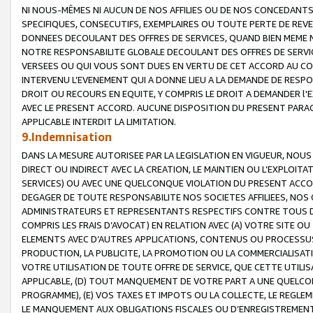
NI NOUS-MÊMES NI AUCUN DE NOS AFFILIES OU DE NOS CONCEDANT
SPECIFIQUES, CONSECUTIFS, EXEMPLAIRES OU TOUTE PERTE DE REVE
DONNEES DECOULANT DES OFFRES DE SERVICES, QUAND BIEN MEME N
NOTRE RESPONSABILITE GLOBALE DECOULANT DES OFFRES DE SERVI
VERSEES OU QUI VOUS SONT DUES EN VERTU DE CET ACCORD AU CO
INTERVENU L’EVENEMENT QUI A DONNE LIEU A LA DEMANDE DE RESP
DROIT OU RECOURS EN EQUITE, Y COMPRIS LE DROIT A DEMANDER l'
AVEC LE PRESENT ACCORD. AUCUNE DISPOSITION DU PRESENT PARAG
APPLICABLE INTERDIT LA LIMITATION.
9.Indemnisation
DANS LA MESURE AUTORISEE PAR LA LEGISLATION EN VIGUEUR, NO
DIRECT OU INDIRECT AVEC LA CREATION, LE MAINTIEN OU L’EXPLOIT
SERVICES) OU AVEC UNE QUELCONQUE VIOLATION DU PRESENT ACCO
DEGAGER DE TOUTE RESPONSABILITE NOS SOCIETES AFFILIEES, NOS 
ADMINISTRATEURS ET REPRESENTANTS RESPECTIFS CONTRE TOUS D
COMPRIS LES FRAIS D’AVOCAT) EN RELATION AVEC (A) VOTRE SITE O
ELEMENTS AVEC D’AUTRES APPLICATIONS, CONTENUS OU PROCESSUS, (
PRODUCTION, LA PUBLICITE, LA PROMOTION OU LA COMMERCIALISAT
VOTRE UTILISATION DE TOUTE OFFRE DE SERVICE, QUE CETTE UTILI
APPLICABLE, (D) TOUT MANQUEMENT DE VOTRE PART A UNE QUELCO
PROGRAMME), (E) VOS TAXES ET IMPOTS OU LA COLLECTE, LE REGLE
LE MANQUEMENT AUX OBLIGATIONS FISCALES OU D’ENREGISTREMENT 