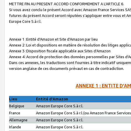
METTRE FIN AU PRESENT ACCORD CONFORMEMENT A L’ARTICLE 6.
Si vous avez conclu le présent Accord avec Amazon France Services SAS 
futures du présent Accord seront réputées s’appliquer entre vous et 
Europe Core S.à r.l.
Annexe 1 :Entité d’Amazon et Site d’Amazon par lieu
Annexe 2 :Loi et dispositions en matière de résolution des litiges appli
Annexe 3 :Disposition fiscale applicable aux Sites d’Amazon
Annexe 4 :Accord de protection des données personnelles par Sites d
Dans ces annexes, les traductions sont fournies à titre indicatif uniquem
version anglaise de ces documents prévaut en cas de contradiction.
ANNEXE 1 : ENTITE D’A
Lieu
Entité d’Amazon
Belgique
Amazon Europe Core S.à r.l.
France
Amazon Europe Core S.à r.l.(ou Amazon France Services 
Allemagne
Amazon Europe Core S.à r.l.
Irlande
Amazon Europe Core S.à r.l.