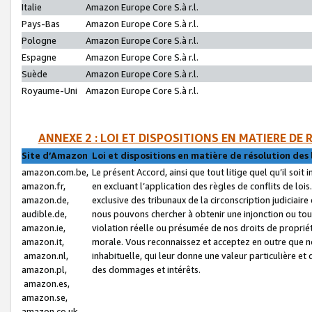
Italie
Amazon Europe Core S.à r.l.
Pays-Bas
Amazon Europe Core S.à r.l.
Pologne
Amazon Europe Core S.à r.l.
Espagne
Amazon Europe Core S.à r.l.
Suède
Amazon Europe Core S.à r.l.
Royaume-Uni
Amazon Europe Core S.à r.l.
ANNEXE 2 : LOI ET DISPOSITIONS EN MATIERE DE
Site d’Amazon
Loi et dispositions en matière de résolution des 
amazon.com.be,
Le présent Accord, ainsi que tout litige quel qu’il soi
amazon.fr,
en excluant l’application des règles de conflits de l
amazon.de,
exclusive des tribunaux de la circonscription judiciai
audible.de,
nous pouvons chercher à obtenir une injonction ou tou
amazon.ie,
violation réelle ou présumée de nos droits de proprié
amazon.it,
morale. Vous reconnaissez et acceptez en outre que n
amazon.nl,
inhabituelle, qui leur donne une valeur particulière 
amazon.pl,
des dommages et intérêts.
amazon.es,
amazon.se,
amazon.co.uk,