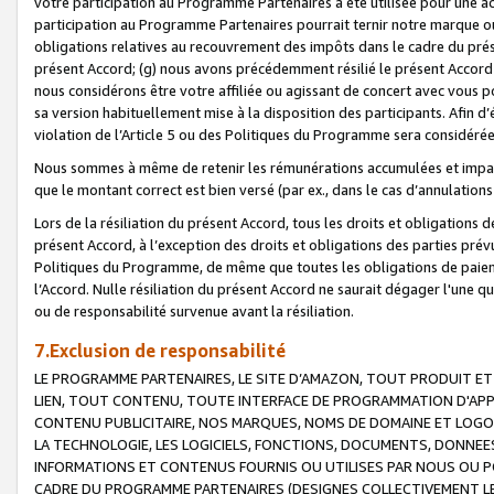
votre participation au Programme Partenaires a été utilisée pour une ac
participation au Programme Partenaires pourrait ternir notre marque ou
obligations relatives au recouvrement des impôts dans le cadre du prése
présent Accord; (g) nous avons précédemment résilié le présent Accord
nous considérons être votre affiliée ou agissant de concert avec vous 
sa version habituellement mise à la disposition des participants. Afin d’é
violation de l’Article 5 ou des Politiques du Programme sera considéré
Nous sommes à même de retenir les rémunérations accumulées et impayée
que le montant correct est bien versé (par ex., dans le cas d’annulations
Lors de la résiliation du présent Accord, tous les droits et obligations 
présent Accord, à l’exception des droits et obligations des parties prévus
Politiques du Programme, de même que toutes les obligations de paiement
l’Accord. Nulle résiliation du présent Accord ne saurait dégager l'une 
ou de responsabilité survenue avant la résiliation.
7.Exclusion de responsabilité
LE PROGRAMME PARTENAIRES, LE SITE D’AMAZON, TOUT PRODUIT ET 
LIEN, TOUT CONTENU, TOUTE INTERFACE DE PROGRAMMATION D'APP
CONTENU PUBLICITAIRE, NOS MARQUES, NOMS DE DOMAINE ET LOGOS
LA TECHNOLOGIE, LES LOGICIELS, FONCTIONS, DOCUMENTS, DONNEES
INFORMATIONS ET CONTENUS FOURNIS OU UTILISES PAR NOUS OU P
CADRE DU PROGRAMME PARTENAIRES (DESIGNES COLLECTIVEMENT LE