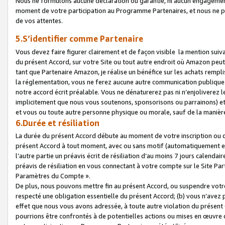
Nous ne formulons aucune déclaration ou garantie, ni aucun engagemen
moment de votre participation au Programme Partenaires, et nous ne p
de vos attentes.
5.S’identifier comme Partenaire
Vous devez faire figurer clairement et de façon visible la mention sui
du présent Accord, sur votre Site ou tout autre endroit où Amazon peut vo
tant que Partenaire Amazon, je réalise un bénéfice sur les achats remplis
la réglementation, vous ne ferez aucune autre communication publique
notre accord écrit préalable. Vous ne dénaturerez pas ni n’enjoliverez 
implicitement que nous vous soutenons, sponsorisons ou parrainons) et v
et vous ou toute autre personne physique ou morale, sauf de la manièr
6.Durée et résiliation
La durée du présent Accord débute au moment de votre inscription ou de
présent Accord à tout moment, avec ou sans motif (automatiquement et sa
l’autre partie un préavis écrit de résiliation d’au moins 7 jours calenda
préavis de résiliation en vous connectant à votre compte sur le Site Par
Paramètres du Compte ».
De plus, nous pouvons mettre fin au présent Accord, ou suspendre votre 
respecté une obligation essentielle du présent Accord; (b) vous n’avez p
effet que nous vous avons adressée, à toute autre violation du présen
pourrions être confrontés à de potentielles actions ou mises en œuvre 