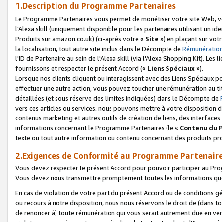
1.Description du Programme Partenaires
Le Programme Partenaires vous permet de monétiser votre site Web, vos 
l'Alexa skill (uniquement disponible pour les partenaires utilisant un 
Produits sur amazon.co.uk) (ci-après votre «
Site
») en plaçant sur votr
la localisation, tout autre site inclus dans le Décompte de
Rémunération
l'ID de Partenaire au sein de l'Alexa skill (via l'Alexa Shopping Kit). Le
fournissons et respecter le présent Accord («
Liens Spéciaux
»).
Lorsque nos clients cliquent ou interagissent avec des Liens Spéciaux p
effectuer une autre action, vous pouvez toucher une rémunération au ti
détaillées (et sous réserve des limites indiquées) dans le Décompte de
vers ces articles ou services, nous pouvons mettre à votre disposition d
contenus marketing et autres outils de création de liens, des interfaces
informations concernant le Programme Partenaires (le «
Contenu du 
texte ou tout autre information ou contenu concernant des produits prop
2.Exigences de Conformité au Programme Partenair
Vous devez respecter le présent Accord pour pouvoir participer au Pr
Vous devez nous transmettre promptement toutes les informations que
En cas de violation de votre part du présent Accord ou de conditions g
ou recours à notre disposition, nous nous réservons le droit de (dans 
de renoncer à) toute rémunération qui vous serait autrement due en ver