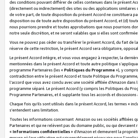
des conditions pouvant différer de celles contenues dans le présent Ac
(directement ou indirectement) des sites ou des applications similaires o
de votre part, de toute disposition du présent Accord ne constituera pa
disposition ou de toute autre disposition du présent Accord, et (d) tou
nous pourrions prendre et toutes approbations que nous pourrions donn
notre seule discrétion, et ne seront valables que si elles sont confirmée
Vous ne pouvez pas céder ou transférer le présent Accord, du fait de la 
réserve de cette restriction, le présent Accord sera obligatoire, opposab
Le présent Accord intègre, et vous vous engagez à respecter, la dernière 
mentionnées dans le présent Accord et toute autre politique s’appliqua
programme Partenaires (les «
Politiques du Programme
»), y compri
contradiction entre le présent Accord et toute Politique du Programme, 
l’accord que vous avez conclu avec une société affiliée d’Amazon dans 
programme séparé. Le présent Accord (y compris les Politiques du Progr
Programme Partenaires, et il supplante tous les accords et discussions 
Chaque fois qu’ils sont utilisés dans le présent Accord, les termes « in
s'entendent sans limitation.
Toutes les informations concernant Amazon ou ses sociétés affiliées 
Partenaires et qui ne relèvent pas du domaine public, ou qui devraient
«
Informations confidentielles
» d’Amazon et demeurent la propriété 
mesure où leur utilisation est raisonnablement nécessaire pour l'appli