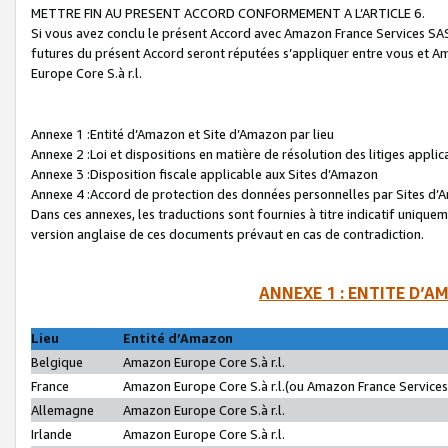
METTRE FIN AU PRESENT ACCORD CONFORMEMENT A L’ARTICLE 6.
Si vous avez conclu le présent Accord avec Amazon France Services SAS 
futures du présent Accord seront réputées s’appliquer entre vous et 
Europe Core S.à r.l.
Annexe 1 :Entité d’Amazon et Site d’Amazon par lieu
Annexe 2 :Loi et dispositions en matière de résolution des litiges appli
Annexe 3 :Disposition fiscale applicable aux Sites d’Amazon
Annexe 4 :Accord de protection des données personnelles par Sites d
Dans ces annexes, les traductions sont fournies à titre indicatif uniquem
version anglaise de ces documents prévaut en cas de contradiction.
ANNEXE 1 : ENTITE D’A
Lieu
Entité d’Amazon
Belgique
Amazon Europe Core S.à r.l.
France
Amazon Europe Core S.à r.l.(ou Amazon France Services 
Allemagne
Amazon Europe Core S.à r.l.
Irlande
Amazon Europe Core S.à r.l.