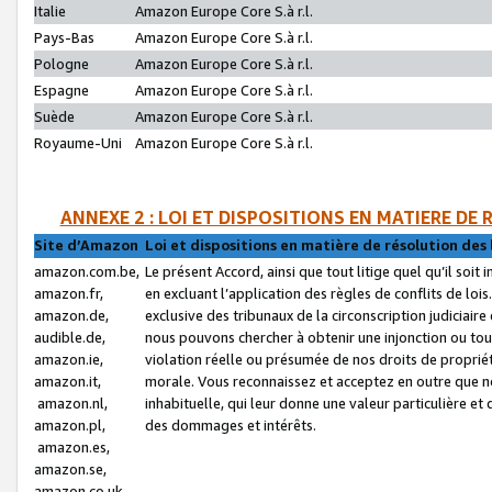
Italie
Amazon Europe Core S.à r.l.
Pays-Bas
Amazon Europe Core S.à r.l.
Pologne
Amazon Europe Core S.à r.l.
Espagne
Amazon Europe Core S.à r.l.
Suède
Amazon Europe Core S.à r.l.
Royaume-Uni
Amazon Europe Core S.à r.l.
ANNEXE 2 : LOI ET DISPOSITIONS EN MATIERE DE
Site d’Amazon
Loi et dispositions en matière de résolution des 
amazon.com.be,
Le présent Accord, ainsi que tout litige quel qu’il soi
amazon.fr,
en excluant l’application des règles de conflits de l
amazon.de,
exclusive des tribunaux de la circonscription judiciai
audible.de,
nous pouvons chercher à obtenir une injonction ou tou
amazon.ie,
violation réelle ou présumée de nos droits de proprié
amazon.it,
morale. Vous reconnaissez et acceptez en outre que n
amazon.nl,
inhabituelle, qui leur donne une valeur particulière 
amazon.pl,
des dommages et intérêts.
amazon.es,
amazon.se,
amazon.co.uk,