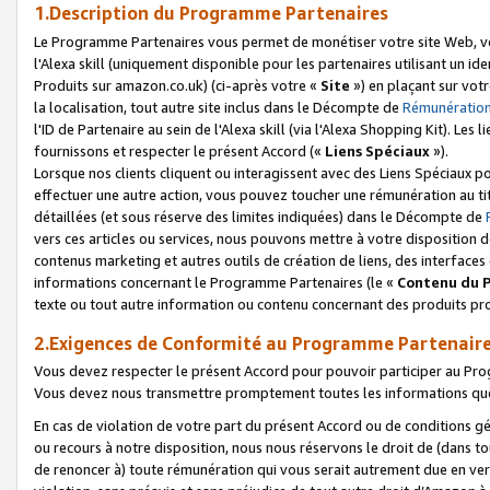
1.Description du Programme Partenaires
Le Programme Partenaires vous permet de monétiser votre site Web, vos 
l'Alexa skill (uniquement disponible pour les partenaires utilisant un 
Produits sur amazon.co.uk) (ci-après votre «
Site
») en plaçant sur votr
la localisation, tout autre site inclus dans le Décompte de
Rémunération
l'ID de Partenaire au sein de l'Alexa skill (via l'Alexa Shopping Kit). Le
fournissons et respecter le présent Accord («
Liens Spéciaux
»).
Lorsque nos clients cliquent ou interagissent avec des Liens Spéciaux p
effectuer une autre action, vous pouvez toucher une rémunération au ti
détaillées (et sous réserve des limites indiquées) dans le Décompte de
vers ces articles ou services, nous pouvons mettre à votre disposition d
contenus marketing et autres outils de création de liens, des interfaces
informations concernant le Programme Partenaires (le «
Contenu du 
texte ou tout autre information ou contenu concernant des produits prop
2.Exigences de Conformité au Programme Partenair
Vous devez respecter le présent Accord pour pouvoir participer au Pr
Vous devez nous transmettre promptement toutes les informations que
En cas de violation de votre part du présent Accord ou de conditions g
ou recours à notre disposition, nous nous réservons le droit de (dans 
de renoncer à) toute rémunération qui vous serait autrement due en ver