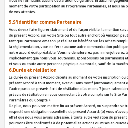
Nous ne formulons aucune déclaration ou garantie, ni aucun engagemen
moment de votre participation au Programme Partenaires, et nous ne p
de vos attentes.
5.S’identifier comme Partenaire
Vous devez faire figurer clairement et de façon visible la mention sui
du présent Accord, sur votre Site ou tout autre endroit où Amazon peut vo
tant que Partenaire Amazon, je réalise un bénéfice sur les achats remplis
la réglementation, vous ne ferez aucune autre communication publique
notre accord écrit préalable. Vous ne dénaturerez pas ni n’enjoliverez 
implicitement que nous vous soutenons, sponsorisons ou parrainons) et v
et vous ou toute autre personne physique ou morale, sauf de la manièr
6.Durée et résiliation
La durée du présent Accord débute au moment de votre inscription ou de
présent Accord à tout moment, avec ou sans motif (automatiquement et sa
l’autre partie un préavis écrit de résiliation d’au moins 7 jours calenda
préavis de résiliation en vous connectant à votre compte sur le Site Par
Paramètres du Compte ».
De plus, nous pouvons mettre fin au présent Accord, ou suspendre votre 
respecté une obligation essentielle du présent Accord; (b) vous n’avez p
effet que nous vous avons adressée, à toute autre violation du présen
pourrions être confrontés à de potentielles actions ou mises en œuvre 