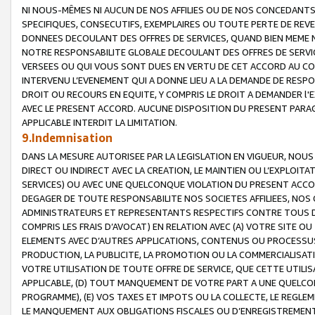
NI NOUS-MÊMES NI AUCUN DE NOS AFFILIES OU DE NOS CONCEDANT
SPECIFIQUES, CONSECUTIFS, EXEMPLAIRES OU TOUTE PERTE DE REVE
DONNEES DECOULANT DES OFFRES DE SERVICES, QUAND BIEN MEME N
NOTRE RESPONSABILITE GLOBALE DECOULANT DES OFFRES DE SERVI
VERSEES OU QUI VOUS SONT DUES EN VERTU DE CET ACCORD AU CO
INTERVENU L’EVENEMENT QUI A DONNE LIEU A LA DEMANDE DE RESP
DROIT OU RECOURS EN EQUITE, Y COMPRIS LE DROIT A DEMANDER l'
AVEC LE PRESENT ACCORD. AUCUNE DISPOSITION DU PRESENT PARAG
APPLICABLE INTERDIT LA LIMITATION.
9.Indemnisation
DANS LA MESURE AUTORISEE PAR LA LEGISLATION EN VIGUEUR, NO
DIRECT OU INDIRECT AVEC LA CREATION, LE MAINTIEN OU L’EXPLOIT
SERVICES) OU AVEC UNE QUELCONQUE VIOLATION DU PRESENT ACCO
DEGAGER DE TOUTE RESPONSABILITE NOS SOCIETES AFFILIEES, NOS 
ADMINISTRATEURS ET REPRESENTANTS RESPECTIFS CONTRE TOUS D
COMPRIS LES FRAIS D’AVOCAT) EN RELATION AVEC (A) VOTRE SITE O
ELEMENTS AVEC D’AUTRES APPLICATIONS, CONTENUS OU PROCESSUS, (
PRODUCTION, LA PUBLICITE, LA PROMOTION OU LA COMMERCIALISAT
VOTRE UTILISATION DE TOUTE OFFRE DE SERVICE, QUE CETTE UTILI
APPLICABLE, (D) TOUT MANQUEMENT DE VOTRE PART A UNE QUELCO
PROGRAMME), (E) VOS TAXES ET IMPOTS OU LA COLLECTE, LE REGLE
LE MANQUEMENT AUX OBLIGATIONS FISCALES OU D’ENREGISTREMENT 