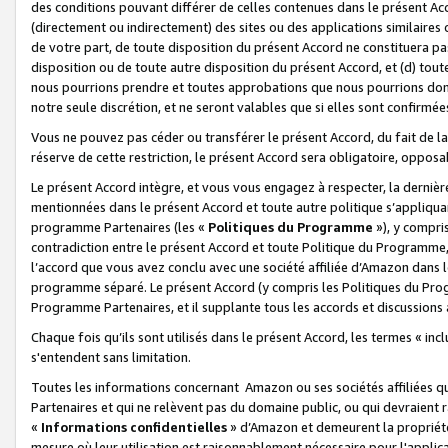
des conditions pouvant différer de celles contenues dans le présent Ac
(directement ou indirectement) des sites ou des applications similaires o
de votre part, de toute disposition du présent Accord ne constituera pa
disposition ou de toute autre disposition du présent Accord, et (d) tou
nous pourrions prendre et toutes approbations que nous pourrions donn
notre seule discrétion, et ne seront valables que si elles sont confirmée
Vous ne pouvez pas céder ou transférer le présent Accord, du fait de la 
réserve de cette restriction, le présent Accord sera obligatoire, opposab
Le présent Accord intègre, et vous vous engagez à respecter, la dernière 
mentionnées dans le présent Accord et toute autre politique s’appliqua
programme Partenaires (les «
Politiques du Programme
»), y compri
contradiction entre le présent Accord et toute Politique du Programme, 
l’accord que vous avez conclu avec une société affiliée d’Amazon dans 
programme séparé. Le présent Accord (y compris les Politiques du Progr
Programme Partenaires, et il supplante tous les accords et discussions 
Chaque fois qu’ils sont utilisés dans le présent Accord, les termes « in
s'entendent sans limitation.
Toutes les informations concernant Amazon ou ses sociétés affiliées 
Partenaires et qui ne relèvent pas du domaine public, ou qui devraient
«
Informations confidentielles
» d’Amazon et demeurent la propriété 
mesure où leur utilisation est raisonnablement nécessaire pour l'appli