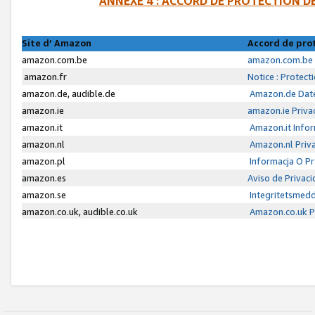
ANNEXE 4 : ACCORD DE PROTECTION 
Site d’ Amazon
Accord de pro
amazon.com.be
amazon.com.be 
amazon.fr
Notice : Protect
amazon.de, audible.de
Amazon.de Date
amazon.ie
amazon.ie Priva
amazon.it
Amazon.it Infor
amazon.nl
Amazon.nl Priva
amazon.pl
Informacja O P
amazon.es
Aviso de Privac
amazon.se
Integritetsmed
amazon.co.uk, audible.co.uk
Amazon.co.uk Pr