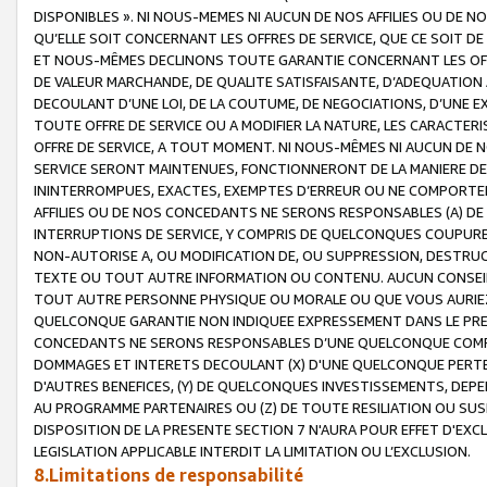
DISPONIBLES ». NI NOUS-MEMES NI AUCUN DE NOS AFFILIES OU D
QU’ELLE SOIT CONCERNANT LES OFFRES DE SERVICE, QUE CE SOIT DE
ET NOUS-MÊMES DECLINONS TOUTE GARANTIE CONCERNANT LES OFFRE
DE VALEUR MARCHANDE, DE QUALITE SATISFAISANTE, D’ADEQUATION
DECOULANT D’UNE LOI, DE LA COUTUME, DE NEGOCIATIONS, D’UNE
TOUTE OFFRE DE SERVICE OU A MODIFIER LA NATURE, LES CARACTERI
OFFRE DE SERVICE, A TOUT MOMENT. NI NOUS-MÊMES NI AUCUN DE 
SERVICE SERONT MAINTENUES, FONCTIONNERONT DE LA MANIERE DECR
ININTERROMPUES, EXACTES, EXEMPTES D’ERREUR OU NE COMPORT
AFFILIES OU DE NOS CONCEDANTS NE SERONS RESPONSABLES (A) DE
INTERRUPTIONS DE SERVICE, Y COMPRIS DE QUELCONQUES COUPURE
NON-AUTORISE A, OU MODIFICATION DE, OU SUPPRESSION, DESTRUC
TEXTE OU TOUT AUTRE INFORMATION OU CONTENU. AUCUN CONSEIL 
TOUT AUTRE PERSONNE PHYSIQUE OU MORALE OU QUE VOUS AURIEZ 
QUELCONQUE GARANTIE NON INDIQUEE EXPRESSEMENT DANS LE PRES
CONCEDANTS NE SERONS RESPONSABLES D’UNE QUELCONQUE COM
DOMMAGES ET INTERETS DECOULANT (X) D'UNE QUELCONQUE PERTE D
D'AUTRES BENEFICES, (Y) DE QUELCONQUES INVESTISSEMENTS, DEP
AU PROGRAMME PARTENAIRES OU (Z) DE TOUTE RESILIATION OU SU
DISPOSITION DE LA PRESENTE SECTION 7 N'AURA POUR EFFET D'EXC
LEGISLATION APPLICABLE INTERDIT LA LIMITATION OU L’EXCLUSION.
8.Limitations de responsabilité