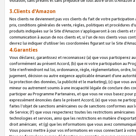
violation, sans préavis et sans préjudice de tout autre droit d’Amazo
3.Clients d’Amazon
Nos clients ne deviennent pas vos clients du fait de votre participati
prix, conditions générales de vente, règles, politiques et procédures d’u
produits indiquées sur le Site d’Amazon s’appliqueront à ces clients et
communication à aucun de nos clients et, si l’un de nos clients vous co
devrez lui indiquer d’utiliser les coordonnées figurant sur le Site d’Ama
4.Garanties
Vous déclarez, garantissez et reconnaissez (a) que vous participerez a
conformément au présent Accord, (b) que ni votre participation au Prog
Site n’enfreindront nul loi, ordonnance, règle, réglementation, ordre, li
jugement, décision ou autre exigence applicable émanant d’une autori
la protection des données, la publicité et le marketing), (c) que vous 
mineur ou autrement soumis à une incapacité légale de conclure des con
participer au Programme Partenaires, et que vous ne vous basez pour pr
expressément énoncées dans le présent Accord, (e) que vous ne particip
faites l’objet de sanctions américaines ou de sanctions conformes aux 
de Service; (f) que vous respecterez toutes les restrictions américaines
technologies et services, ainsi que les restrictions en matière d’exporta
droit américain; et (g) que les informations que vous avez communiqué
Vous pouvez mettre à jour vos informations en vous connectant à votre