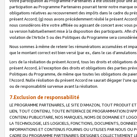
votre participation au Programme Partenaires a été utilisée pour une ac
participation au Programme Partenaires pourrait ternir notre marque ou
obligations relatives au recouvrement des impôts dans le cadre du prése
présent Accord; (g) nous avons précédemment résilié le présent Accord
nous considérons être votre affiliée ou agissant de concert avec vous 
sa version habituellement mise à la disposition des participants. Afin d’é
violation de l’Article 5 ou des Politiques du Programme sera considéré
Nous sommes à même de retenir les rémunérations accumulées et impayée
que le montant correct est bien versé (par ex., dans le cas d’annulations
Lors de la résiliation du présent Accord, tous les droits et obligations 
présent Accord, à l’exception des droits et obligations des parties prévus
Politiques du Programme, de même que toutes les obligations de paiement
l’Accord. Nulle résiliation du présent Accord ne saurait dégager l'une 
ou de responsabilité survenue avant la résiliation.
7.Exclusion de responsabilité
LE PROGRAMME PARTENAIRES, LE SITE D’AMAZON, TOUT PRODUIT ET 
LIEN, TOUT CONTENU, TOUTE INTERFACE DE PROGRAMMATION D'APP
CONTENU PUBLICITAIRE, NOS MARQUES, NOMS DE DOMAINE ET LOGOS
LA TECHNOLOGIE, LES LOGICIELS, FONCTIONS, DOCUMENTS, DONNEES
INFORMATIONS ET CONTENUS FOURNIS OU UTILISES PAR NOUS OU P
CADRE DU PROGRAMME PARTENAIRES (DESIGNES COLLECTIVEMENT LE