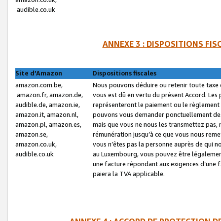
audible.co.uk
ANNEXE 3 : DISPOSITIONS FI
Site d’Amazon
Dispositions fiscales
amazon.com.be,
Nous pouvons déduire ou retenir toute taxe 
amazon.fr, amazon.de,
vous est dû en vertu du présent Accord. Les 
audible.de, amazon.ie,
représenteront le paiement ou le règlement 
amazon.it, amazon.nl,
pouvons vous demander ponctuellement des r
amazon.pl, amazon.es,
mais que vous ne nous les transmettez pas, n
amazon.se,
rémunération jusqu’à ce que vous nous reme
amazon.co.uk,
vous n’êtes pas la personne auprès de qui no
audible.co.uk
au Luxembourg, vous pouvez être légalement 
une facture répondant aux exigences d’une 
paiera la TVA applicable.