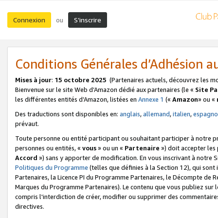
Connexion
S’inscrire
ou
Conditions Générales d’Adhésion 
Mises à jour
:
15 octobre 2025
(Partenaires actuels, découvrez les m
Bienvenue sur le site Web d’Amazon dédié aux partenaires (le «
Site P
les différentes entités d’Amazon, listées en
Annexe 1
(«
Amazon
» ou «
Des traductions sont disponibles en:
anglais
,
allemand
,
italien
,
espagno
prévaut.
Toute personne ou entité participant ou souhaitant participer à notre 
personnes ou entités, «
vous
» ou un «
Partenaire
») doit accepter le
Accord
») sans y apporter de modification. En vous inscrivant à notre Si
Politiques du Programme
(telles que définies à la Section 12), qui so
Partenaires, la Licence PI du Programme Partenaires, le Décompte de 
Marques du Programme Partenaires). Le contenu que vous publiez sur l
compris l'interdiction de créer, modifier ou supprimer des commentaires
directives.