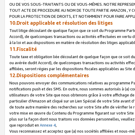
OU DE VOS SOUS-TRAITANTS OU DE VOUS-MÊMES. NOTRE REPRES
TOUT ACTE DE PROCEDURE AU NOM DE TOUTE PARTIE AMAZON , Y CO
POUR LA PROTECTION DE DROITS, ET NOTAMMENT POUR FAIRE APPL
10.Droit applicable et résolution des litiges
Tout litige découlant de quelque façon que ce soit du Programme Parte
Accord), de quelconques transactions ou activités effectuées en vertu d
à la loi et aux dispositions en matière de résolution des litiges applic
11.Fiscalité
Toute taxe et obligation liée découlant de quelque façon que ce soit 
ou avérée dudit Accord), de quelconques transactions ou activités effe
affiliées, seront régies par les dispositions fiscales applicables au Si
12.Dispositions complémentaires
Nous pouvons envoyer des communications relatives au programme Parten
notifications push et des SMS. En outre, nous sommes autorisés à (a) cont
utilisateurs de votre Site que nous obtenons grâce à votre affichage de
particulier d'Amazon ait cliqué sur un Lien Spécial de votre Site avant d
de toute autre manière des recherches sur votre Site afin de vérifier le re
votre mise en œuvre du Contenu du Programme figurant sur votre Site à
plus sur la façon dont nous traitons vos données personnelles, veuille
que reproduit en
Annexe 4
,
Vous reconnaissez et acceptez que (a) nos sociétés affiliées et nous-m