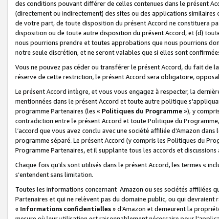
des conditions pouvant différer de celles contenues dans le présent Ac
(directement ou indirectement) des sites ou des applications similaires o
de votre part, de toute disposition du présent Accord ne constituera pa
disposition ou de toute autre disposition du présent Accord, et (d) tou
nous pourrions prendre et toutes approbations que nous pourrions donn
notre seule discrétion, et ne seront valables que si elles sont confirmée
Vous ne pouvez pas céder ou transférer le présent Accord, du fait de la 
réserve de cette restriction, le présent Accord sera obligatoire, opposab
Le présent Accord intègre, et vous vous engagez à respecter, la dernière 
mentionnées dans le présent Accord et toute autre politique s’appliqua
programme Partenaires (les «
Politiques du Programme
»), y compri
contradiction entre le présent Accord et toute Politique du Programme, 
l’accord que vous avez conclu avec une société affiliée d’Amazon dans 
programme séparé. Le présent Accord (y compris les Politiques du Progr
Programme Partenaires, et il supplante tous les accords et discussions 
Chaque fois qu’ils sont utilisés dans le présent Accord, les termes « in
s'entendent sans limitation.
Toutes les informations concernant Amazon ou ses sociétés affiliées 
Partenaires et qui ne relèvent pas du domaine public, ou qui devraient
«
Informations confidentielles
» d’Amazon et demeurent la propriété 
mesure où leur utilisation est raisonnablement nécessaire pour l'appli