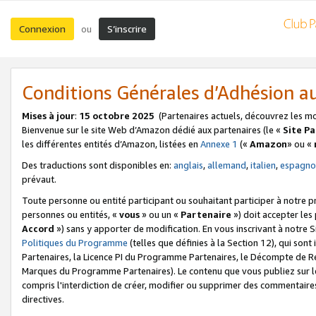
Connexion
S’inscrire
ou
Conditions Générales d’Adhésion 
Mises à jour
:
15 octobre 2025
(Partenaires actuels, découvrez les m
Bienvenue sur le site Web d’Amazon dédié aux partenaires (le «
Site P
les différentes entités d’Amazon, listées en
Annexe 1
(«
Amazon
» ou «
Des traductions sont disponibles en:
anglais
,
allemand
,
italien
,
espagno
prévaut.
Toute personne ou entité participant ou souhaitant participer à notre 
personnes ou entités, «
vous
» ou un «
Partenaire
») doit accepter le
Accord
») sans y apporter de modification. En vous inscrivant à notre Si
Politiques du Programme
(telles que définies à la Section 12), qui so
Partenaires, la Licence PI du Programme Partenaires, le Décompte de 
Marques du Programme Partenaires). Le contenu que vous publiez sur l
compris l'interdiction de créer, modifier ou supprimer des commentaires
directives.