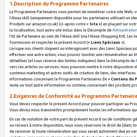
1.Description du Programme Partenaires
Le Programme Partenaires vous permet de monétiser votre site Web, vos 
l'Alexa skill (uniquement disponible pour les partenaires utilisant un 
Produits sur amazon.co.uk) (ci-après votre «
Site
») en plaçant sur votr
la localisation, tout autre site inclus dans le Décompte de
Rémunération
l'ID de Partenaire au sein de l'Alexa skill (via l'Alexa Shopping Kit). Le
fournissons et respecter le présent Accord («
Liens Spéciaux
»).
Lorsque nos clients cliquent ou interagissent avec des Liens Spéciaux p
effectuer une autre action, vous pouvez toucher une rémunération au ti
détaillées (et sous réserve des limites indiquées) dans le Décompte de
vers ces articles ou services, nous pouvons mettre à votre disposition d
contenus marketing et autres outils de création de liens, des interfaces
informations concernant le Programme Partenaires (le «
Contenu du 
texte ou tout autre information ou contenu concernant des produits prop
2.Exigences de Conformité au Programme Partenair
Vous devez respecter le présent Accord pour pouvoir participer au Pr
Vous devez nous transmettre promptement toutes les informations que
En cas de violation de votre part du présent Accord ou de conditions g
ou recours à notre disposition, nous nous réservons le droit de (dans 
de renoncer à) toute rémunération qui vous serait autrement due en ver