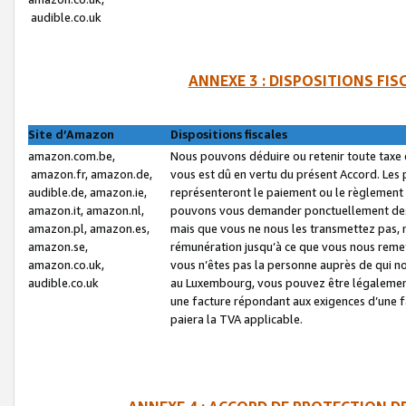
audible.co.uk
ANNEXE 3 : DISPOSITIONS FI
Site d’Amazon
Dispositions fiscales
amazon.com.be,
Nous pouvons déduire ou retenir toute taxe 
amazon.fr, amazon.de,
vous est dû en vertu du présent Accord. Les 
audible.de, amazon.ie,
représenteront le paiement ou le règlement 
amazon.it, amazon.nl,
pouvons vous demander ponctuellement des r
amazon.pl, amazon.es,
mais que vous ne nous les transmettez pas, n
amazon.se,
rémunération jusqu’à ce que vous nous reme
amazon.co.uk,
vous n’êtes pas la personne auprès de qui no
audible.co.uk
au Luxembourg, vous pouvez être légalement 
une facture répondant aux exigences d’une 
paiera la TVA applicable.