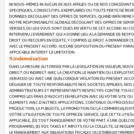
NI NOUS-MÊMES NI AUCUN DE NOS AFFILIES OU DE NOS CONCEDANT
SPECIFIQUES, CONSECUTIFS, EXEMPLAIRES OU TOUTE PERTE DE REVE
DONNEES DECOULANT DES OFFRES DE SERVICES, QUAND BIEN MEME N
NOTRE RESPONSABILITE GLOBALE DECOULANT DES OFFRES DE SERVI
VERSEES OU QUI VOUS SONT DUES EN VERTU DE CET ACCORD AU CO
INTERVENU L’EVENEMENT QUI A DONNE LIEU A LA DEMANDE DE RESP
DROIT OU RECOURS EN EQUITE, Y COMPRIS LE DROIT A DEMANDER l'
AVEC LE PRESENT ACCORD. AUCUNE DISPOSITION DU PRESENT PARAG
APPLICABLE INTERDIT LA LIMITATION.
9.Indemnisation
DANS LA MESURE AUTORISEE PAR LA LEGISLATION EN VIGUEUR, NO
DIRECT OU INDIRECT AVEC LA CREATION, LE MAINTIEN OU L’EXPLOIT
SERVICES) OU AVEC UNE QUELCONQUE VIOLATION DU PRESENT ACCO
DEGAGER DE TOUTE RESPONSABILITE NOS SOCIETES AFFILIEES, NOS 
ADMINISTRATEURS ET REPRESENTANTS RESPECTIFS CONTRE TOUS D
COMPRIS LES FRAIS D’AVOCAT) EN RELATION AVEC (A) VOTRE SITE O
ELEMENTS AVEC D’AUTRES APPLICATIONS, CONTENUS OU PROCESSUS, (
PRODUCTION, LA PUBLICITE, LA PROMOTION OU LA COMMERCIALISAT
VOTRE UTILISATION DE TOUTE OFFRE DE SERVICE, QUE CETTE UTILI
APPLICABLE, (D) TOUT MANQUEMENT DE VOTRE PART A UNE QUELCO
PROGRAMME), (E) VOS TAXES ET IMPOTS OU LA COLLECTE, LE REGLE
LE MANQUEMENT AUX OBLIGATIONS FISCALES OU D’ENREGISTREMENT 