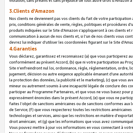
violation, sans préavis et sans préjudice de tout autre droit d’Amazo
3.Clients d’Amazon
Nos clients ne deviennent pas vos clients du fait de votre participati
prix, conditions générales de vente, règles, politiques et procédures d’u
produits indiquées sur le Site d’Amazon s’appliqueront à ces clients et
communication à aucun de nos clients et, si l’un de nos clients vous co
devrez lui indiquer d’utiliser les coordonnées figurant sur le Site d’Ama
4.Garanties
Vous déclarez, garantissez et reconnaissez (a) que vous participerez a
conformément au présent Accord, (b) que ni votre participation au Prog
Site n’enfreindront nul loi, ordonnance, règle, réglementation, ordre, li
jugement, décision ou autre exigence applicable émanant d’une autori
la protection des données, la publicité et le marketing), (c) que vous 
mineur ou autrement soumis à une incapacité légale de conclure des con
participer au Programme Partenaires, et que vous ne vous basez pour pr
expressément énoncées dans le présent Accord, (e) que vous ne particip
faites l’objet de sanctions américaines ou de sanctions conformes aux 
de Service; (f) que vous respecterez toutes les restrictions américaines
technologies et services, ainsi que les restrictions en matière d’exporta
droit américain; et (g) que les informations que vous avez communiqué
Vous pouvez mettre à jour vos informations en vous connectant à votre