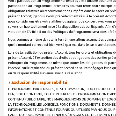
votre participation au Programme Partenaires a été utilisée pour une ac
participation au Programme Partenaires pourrait ternir notre marque ou
obligations relatives au recouvrement des impôts dans le cadre du prése
présent Accord; (g) nous avons précédemment résilié le présent Accord
nous considérons être votre affiliée ou agissant de concert avec vous 
sa version habituellement mise à la disposition des participants. Afin d’é
violation de l’Article 5 ou des Politiques du Programme sera considéré
Nous sommes à même de retenir les rémunérations accumulées et impayée
que le montant correct est bien versé (par ex., dans le cas d’annulations
Lors de la résiliation du présent Accord, tous les droits et obligations 
présent Accord, à l’exception des droits et obligations des parties prévus
Politiques du Programme, de même que toutes les obligations de paiement
l’Accord. Nulle résiliation du présent Accord ne saurait dégager l'une 
ou de responsabilité survenue avant la résiliation.
7.Exclusion de responsabilité
LE PROGRAMME PARTENAIRES, LE SITE D’AMAZON, TOUT PRODUIT ET 
LIEN, TOUT CONTENU, TOUTE INTERFACE DE PROGRAMMATION D'APP
CONTENU PUBLICITAIRE, NOS MARQUES, NOMS DE DOMAINE ET LOGOS
LA TECHNOLOGIE, LES LOGICIELS, FONCTIONS, DOCUMENTS, DONNEES
INFORMATIONS ET CONTENUS FOURNIS OU UTILISES PAR NOUS OU P
CADRE DU PROGRAMME PARTENAIRES (DESIGNES COLLECTIVEMENT LE