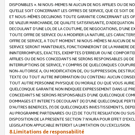
DISPONIBLES ». NI NOUS-MEMES NI AUCUN DE NOS AFFILIES OU D
QU’ELLE SOIT CONCERNANT LES OFFRES DE SERVICE, QUE CE SOIT DE
ET NOUS-MÊMES DECLINONS TOUTE GARANTIE CONCERNANT LES OFFRE
DE VALEUR MARCHANDE, DE QUALITE SATISFAISANTE, D’ADEQUATION
DECOULANT D’UNE LOI, DE LA COUTUME, DE NEGOCIATIONS, D’UNE
TOUTE OFFRE DE SERVICE OU A MODIFIER LA NATURE, LES CARACTERI
OFFRE DE SERVICE, A TOUT MOMENT. NI NOUS-MÊMES NI AUCUN DE 
SERVICE SERONT MAINTENUES, FONCTIONNERONT DE LA MANIERE DECR
ININTERROMPUES, EXACTES, EXEMPTES D’ERREUR OU NE COMPORT
AFFILIES OU DE NOS CONCEDANTS NE SERONS RESPONSABLES (A) DE
INTERRUPTIONS DE SERVICE, Y COMPRIS DE QUELCONQUES COUPURE
NON-AUTORISE A, OU MODIFICATION DE, OU SUPPRESSION, DESTRUC
TEXTE OU TOUT AUTRE INFORMATION OU CONTENU. AUCUN CONSEIL 
TOUT AUTRE PERSONNE PHYSIQUE OU MORALE OU QUE VOUS AURIEZ 
QUELCONQUE GARANTIE NON INDIQUEE EXPRESSEMENT DANS LE PRES
CONCEDANTS NE SERONS RESPONSABLES D’UNE QUELCONQUE COM
DOMMAGES ET INTERETS DECOULANT (X) D'UNE QUELCONQUE PERTE D
D'AUTRES BENEFICES, (Y) DE QUELCONQUES INVESTISSEMENTS, DEP
AU PROGRAMME PARTENAIRES OU (Z) DE TOUTE RESILIATION OU SU
DISPOSITION DE LA PRESENTE SECTION 7 N'AURA POUR EFFET D'EXC
LEGISLATION APPLICABLE INTERDIT LA LIMITATION OU L’EXCLUSION.
8.Limitations de responsabilité