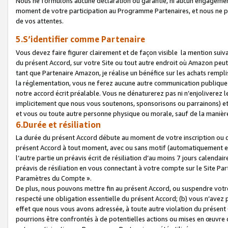
Nous ne formulons aucune déclaration ou garantie, ni aucun engagemen
moment de votre participation au Programme Partenaires, et nous ne p
de vos attentes.
5.S’identifier comme Partenaire
Vous devez faire figurer clairement et de façon visible la mention sui
du présent Accord, sur votre Site ou tout autre endroit où Amazon peut vo
tant que Partenaire Amazon, je réalise un bénéfice sur les achats remplis
la réglementation, vous ne ferez aucune autre communication publique
notre accord écrit préalable. Vous ne dénaturerez pas ni n’enjoliverez 
implicitement que nous vous soutenons, sponsorisons ou parrainons) et v
et vous ou toute autre personne physique ou morale, sauf de la manièr
6.Durée et résiliation
La durée du présent Accord débute au moment de votre inscription ou de
présent Accord à tout moment, avec ou sans motif (automatiquement et sa
l’autre partie un préavis écrit de résiliation d’au moins 7 jours calenda
préavis de résiliation en vous connectant à votre compte sur le Site Par
Paramètres du Compte ».
De plus, nous pouvons mettre fin au présent Accord, ou suspendre votre 
respecté une obligation essentielle du présent Accord; (b) vous n’avez p
effet que nous vous avons adressée, à toute autre violation du présen
pourrions être confrontés à de potentielles actions ou mises en œuvre 