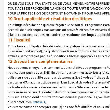
OU DE VOS SOUS-TRAITANTS OU DE VOUS-MÊMES. NOTRE REPRES
TOUT ACTE DE PROCEDURE AU NOM DE TOUTE PARTIE AMAZON , Y CO
POUR LA PROTECTION DE DROITS, ET NOTAMMENT POUR FAIRE APPL
10.Droit applicable et résolution des litiges
Tout litige découlant de quelque façon que ce soit du Programme Parte
Accord), de quelconques transactions ou activités effectuées en vertu d
à la loi et aux dispositions en matière de résolution des litiges applic
11.Fiscalité
Toute taxe et obligation liée découlant de quelque façon que ce soit 
ou avérée dudit Accord), de quelconques transactions ou activités effe
affiliées, seront régies par les dispositions fiscales applicables au Si
12.Dispositions complémentaires
Nous pouvons envoyer des communications relatives au programme Parten
notifications push et des SMS. En outre, nous sommes autorisés à (a) cont
utilisateurs de votre Site que nous obtenons grâce à votre affichage de
particulier d'Amazon ait cliqué sur un Lien Spécial de votre Site avant d
de toute autre manière des recherches sur votre Site afin de vérifier le re
votre mise en œuvre du Contenu du Programme figurant sur votre Site à
plus sur la façon dont nous traitons vos données personnelles, veuille
que reproduit en
Annexe 4
,
Vous reconnaissez et acceptez que (a) nos sociétés affiliées et nous-m