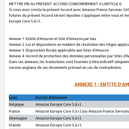
METTRE FIN AU PRESENT ACCORD CONFORMEMENT A L’ARTICLE 6.
Si vous avez conclu le présent Accord avec Amazon France Services SAS 
futures du présent Accord seront réputées s’appliquer entre vous et 
Europe Core S.à r.l.
Annexe 1 :Entité d’Amazon et Site d’Amazon par lieu
Annexe 2 :Loi et dispositions en matière de résolution des litiges appli
Annexe 3 :Disposition fiscale applicable aux Sites d’Amazon
Annexe 4 :Accord de protection des données personnelles par Sites d
Dans ces annexes, les traductions sont fournies à titre indicatif uniquem
version anglaise de ces documents prévaut en cas de contradiction.
ANNEXE 1 : ENTITE D’A
Lieu
Entité d’Amazon
Belgique
Amazon Europe Core S.à r.l.
France
Amazon Europe Core S.à r.l.(ou Amazon France Services 
Allemagne
Amazon Europe Core S.à r.l.
Irlande
Amazon Europe Core S.à r.l.