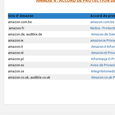
ANNEXE 4 : ACCORD DE PROTECTION 
Site d’ Amazon
Accord de pro
amazon.com.be
amazon.com.be 
amazon.fr
Notice : Protect
amazon.de, audible.de
Amazon.de Date
amazon.ie
amazon.ie Priva
amazon.it
Amazon.it Infor
amazon.nl
Amazon.nl Priva
amazon.pl
Informacja O P
amazon.es
Aviso de Privac
amazon.se
Integritetsmed
amazon.co.uk, audible.co.uk
Amazon.co.uk Pr