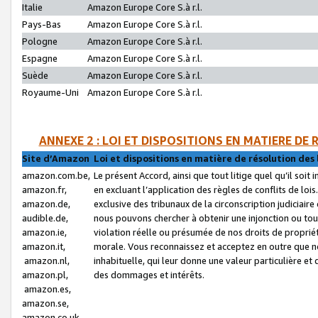
Italie
Amazon Europe Core S.à r.l.
Pays-Bas
Amazon Europe Core S.à r.l.
Pologne
Amazon Europe Core S.à r.l.
Espagne
Amazon Europe Core S.à r.l.
Suède
Amazon Europe Core S.à r.l.
Royaume-Uni
Amazon Europe Core S.à r.l.
ANNEXE 2 : LOI ET DISPOSITIONS EN MATIERE DE
Site d’Amazon
Loi et dispositions en matière de résolution des 
amazon.com.be,
Le présent Accord, ainsi que tout litige quel qu’il soi
amazon.fr,
en excluant l’application des règles de conflits de l
amazon.de,
exclusive des tribunaux de la circonscription judiciai
audible.de,
nous pouvons chercher à obtenir une injonction ou tou
amazon.ie,
violation réelle ou présumée de nos droits de proprié
amazon.it,
morale. Vous reconnaissez et acceptez en outre que n
amazon.nl,
inhabituelle, qui leur donne une valeur particulière 
amazon.pl,
des dommages et intérêts.
amazon.es,
amazon.se,
amazon.co.uk,