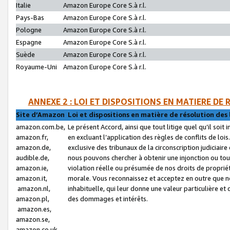
Italie
Amazon Europe Core S.à r.l.
Pays-Bas
Amazon Europe Core S.à r.l.
Pologne
Amazon Europe Core S.à r.l.
Espagne
Amazon Europe Core S.à r.l.
Suède
Amazon Europe Core S.à r.l.
Royaume-Uni
Amazon Europe Core S.à r.l.
ANNEXE 2 : LOI ET DISPOSITIONS EN MATIERE DE
Site d’Amazon
Loi et dispositions en matière de résolution des 
amazon.com.be,
Le présent Accord, ainsi que tout litige quel qu’il soi
amazon.fr,
en excluant l’application des règles de conflits de l
amazon.de,
exclusive des tribunaux de la circonscription judiciai
audible.de,
nous pouvons chercher à obtenir une injonction ou tou
amazon.ie,
violation réelle ou présumée de nos droits de proprié
amazon.it,
morale. Vous reconnaissez et acceptez en outre que n
amazon.nl,
inhabituelle, qui leur donne une valeur particulière 
amazon.pl,
des dommages et intérêts.
amazon.es,
amazon.se,
amazon.co.uk,