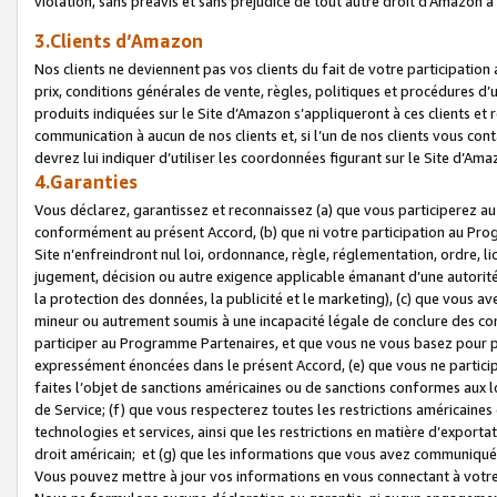
violation, sans préavis et sans préjudice de tout autre droit d’Amazo
3.Clients d’Amazon
Nos clients ne deviennent pas vos clients du fait de votre participati
prix, conditions générales de vente, règles, politiques et procédures d’u
produits indiquées sur le Site d’Amazon s’appliqueront à ces clients et
communication à aucun de nos clients et, si l’un de nos clients vous co
devrez lui indiquer d’utiliser les coordonnées figurant sur le Site d’Ama
4.Garanties
Vous déclarez, garantissez et reconnaissez (a) que vous participerez a
conformément au présent Accord, (b) que ni votre participation au Prog
Site n’enfreindront nul loi, ordonnance, règle, réglementation, ordre, li
jugement, décision ou autre exigence applicable émanant d’une autori
la protection des données, la publicité et le marketing), (c) que vous 
mineur ou autrement soumis à une incapacité légale de conclure des con
participer au Programme Partenaires, et que vous ne vous basez pour pr
expressément énoncées dans le présent Accord, (e) que vous ne particip
faites l’objet de sanctions américaines ou de sanctions conformes aux 
de Service; (f) que vous respecterez toutes les restrictions américaines
technologies et services, ainsi que les restrictions en matière d’exporta
droit américain; et (g) que les informations que vous avez communiqué
Vous pouvez mettre à jour vos informations en vous connectant à votre