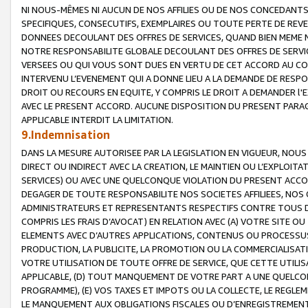
NI NOUS-MÊMES NI AUCUN DE NOS AFFILIES OU DE NOS CONCEDANT
SPECIFIQUES, CONSECUTIFS, EXEMPLAIRES OU TOUTE PERTE DE REVE
DONNEES DECOULANT DES OFFRES DE SERVICES, QUAND BIEN MEME N
NOTRE RESPONSABILITE GLOBALE DECOULANT DES OFFRES DE SERVI
VERSEES OU QUI VOUS SONT DUES EN VERTU DE CET ACCORD AU CO
INTERVENU L’EVENEMENT QUI A DONNE LIEU A LA DEMANDE DE RESP
DROIT OU RECOURS EN EQUITE, Y COMPRIS LE DROIT A DEMANDER l'
AVEC LE PRESENT ACCORD. AUCUNE DISPOSITION DU PRESENT PARAG
APPLICABLE INTERDIT LA LIMITATION.
9.Indemnisation
DANS LA MESURE AUTORISEE PAR LA LEGISLATION EN VIGUEUR, NO
DIRECT OU INDIRECT AVEC LA CREATION, LE MAINTIEN OU L’EXPLOIT
SERVICES) OU AVEC UNE QUELCONQUE VIOLATION DU PRESENT ACCO
DEGAGER DE TOUTE RESPONSABILITE NOS SOCIETES AFFILIEES, NOS 
ADMINISTRATEURS ET REPRESENTANTS RESPECTIFS CONTRE TOUS D
COMPRIS LES FRAIS D’AVOCAT) EN RELATION AVEC (A) VOTRE SITE O
ELEMENTS AVEC D’AUTRES APPLICATIONS, CONTENUS OU PROCESSUS, (
PRODUCTION, LA PUBLICITE, LA PROMOTION OU LA COMMERCIALISAT
VOTRE UTILISATION DE TOUTE OFFRE DE SERVICE, QUE CETTE UTILI
APPLICABLE, (D) TOUT MANQUEMENT DE VOTRE PART A UNE QUELCO
PROGRAMME), (E) VOS TAXES ET IMPOTS OU LA COLLECTE, LE REGLE
LE MANQUEMENT AUX OBLIGATIONS FISCALES OU D’ENREGISTREMENT 