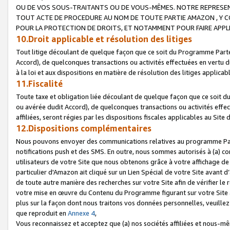
OU DE VOS SOUS-TRAITANTS OU DE VOUS-MÊMES. NOTRE REPRES
TOUT ACTE DE PROCEDURE AU NOM DE TOUTE PARTIE AMAZON , Y CO
POUR LA PROTECTION DE DROITS, ET NOTAMMENT POUR FAIRE APPL
10.Droit applicable et résolution des litiges
Tout litige découlant de quelque façon que ce soit du Programme Parte
Accord), de quelconques transactions ou activités effectuées en vertu d
à la loi et aux dispositions en matière de résolution des litiges applic
11.Fiscalité
Toute taxe et obligation liée découlant de quelque façon que ce soit 
ou avérée dudit Accord), de quelconques transactions ou activités effe
affiliées, seront régies par les dispositions fiscales applicables au Si
12.Dispositions complémentaires
Nous pouvons envoyer des communications relatives au programme Parten
notifications push et des SMS. En outre, nous sommes autorisés à (a) cont
utilisateurs de votre Site que nous obtenons grâce à votre affichage de
particulier d'Amazon ait cliqué sur un Lien Spécial de votre Site avant d
de toute autre manière des recherches sur votre Site afin de vérifier le re
votre mise en œuvre du Contenu du Programme figurant sur votre Site à
plus sur la façon dont nous traitons vos données personnelles, veuille
que reproduit en
Annexe 4
,
Vous reconnaissez et acceptez que (a) nos sociétés affiliées et nous-m