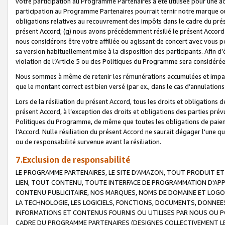
votre participation au Programme Partenaires a été utilisée pour une ac
participation au Programme Partenaires pourrait ternir notre marque ou
obligations relatives au recouvrement des impôts dans le cadre du prése
présent Accord; (g) nous avons précédemment résilié le présent Accord
nous considérons être votre affiliée ou agissant de concert avec vous 
sa version habituellement mise à la disposition des participants. Afin d’é
violation de l’Article 5 ou des Politiques du Programme sera considéré
Nous sommes à même de retenir les rémunérations accumulées et impayée
que le montant correct est bien versé (par ex., dans le cas d’annulations
Lors de la résiliation du présent Accord, tous les droits et obligations 
présent Accord, à l’exception des droits et obligations des parties prévus
Politiques du Programme, de même que toutes les obligations de paiement
l’Accord. Nulle résiliation du présent Accord ne saurait dégager l'une 
ou de responsabilité survenue avant la résiliation.
7.Exclusion de responsabilité
LE PROGRAMME PARTENAIRES, LE SITE D’AMAZON, TOUT PRODUIT ET 
LIEN, TOUT CONTENU, TOUTE INTERFACE DE PROGRAMMATION D'APP
CONTENU PUBLICITAIRE, NOS MARQUES, NOMS DE DOMAINE ET LOGOS
LA TECHNOLOGIE, LES LOGICIELS, FONCTIONS, DOCUMENTS, DONNEES
INFORMATIONS ET CONTENUS FOURNIS OU UTILISES PAR NOUS OU P
CADRE DU PROGRAMME PARTENAIRES (DESIGNES COLLECTIVEMENT LE