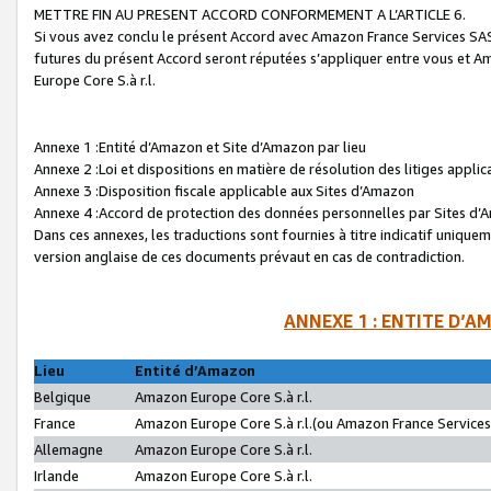
METTRE FIN AU PRESENT ACCORD CONFORMEMENT A L’ARTICLE 6.
Si vous avez conclu le présent Accord avec Amazon France Services SAS 
futures du présent Accord seront réputées s’appliquer entre vous et 
Europe Core S.à r.l.
Annexe 1 :Entité d’Amazon et Site d’Amazon par lieu
Annexe 2 :Loi et dispositions en matière de résolution des litiges appli
Annexe 3 :Disposition fiscale applicable aux Sites d’Amazon
Annexe 4 :Accord de protection des données personnelles par Sites d
Dans ces annexes, les traductions sont fournies à titre indicatif uniquem
version anglaise de ces documents prévaut en cas de contradiction.
ANNEXE 1 : ENTITE D’A
Lieu
Entité d’Amazon
Belgique
Amazon Europe Core S.à r.l.
France
Amazon Europe Core S.à r.l.(ou Amazon France Services 
Allemagne
Amazon Europe Core S.à r.l.
Irlande
Amazon Europe Core S.à r.l.