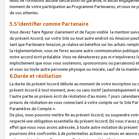
Nous ne formulons aucune déclaration ou garantie, ni aucun engagemen
moment de votre participation au Programme Partenaires, et nous ne p
de vos attentes.
5.S’identifier comme Partenaire
Vous devez faire figurer clairement et de façon visible la mention sui
du présent Accord, sur votre Site ou tout autre endroit où Amazon peut vo
tant que Partenaire Amazon, je réalise un bénéfice sur les achats remplis
la réglementation, vous ne ferez aucune autre communication publique
notre accord écrit préalable. Vous ne dénaturerez pas ni n’enjoliverez 
implicitement que nous vous soutenons, sponsorisons ou parrainons) et v
et vous ou toute autre personne physique ou morale, sauf de la manièr
6.Durée et résiliation
La durée du présent Accord débute au moment de votre inscription ou de
présent Accord à tout moment, avec ou sans motif (automatiquement et sa
l’autre partie un préavis écrit de résiliation d’au moins 7 jours calenda
préavis de résiliation en vous connectant à votre compte sur le Site Par
Paramètres du Compte ».
De plus, nous pouvons mettre fin au présent Accord, ou suspendre votre 
respecté une obligation essentielle du présent Accord; (b) vous n’avez p
effet que nous vous avons adressée, à toute autre violation du présen
pourrions être confrontés à de potentielles actions ou mises en œuvre 