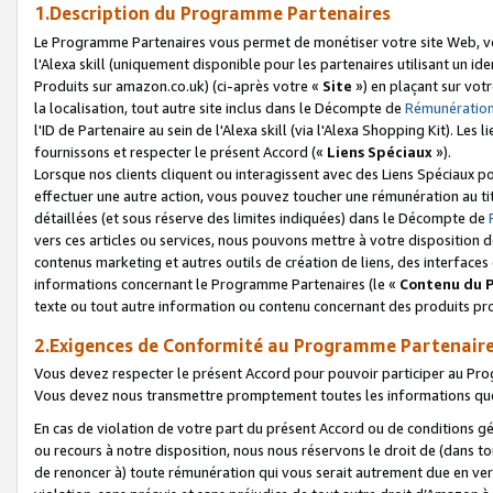
1.Description du Programme Partenaires
Le Programme Partenaires vous permet de monétiser votre site Web, vos 
l'Alexa skill (uniquement disponible pour les partenaires utilisant un 
Produits sur amazon.co.uk) (ci-après votre «
Site
») en plaçant sur votr
la localisation, tout autre site inclus dans le Décompte de
Rémunération
l'ID de Partenaire au sein de l'Alexa skill (via l'Alexa Shopping Kit). Le
fournissons et respecter le présent Accord («
Liens Spéciaux
»).
Lorsque nos clients cliquent ou interagissent avec des Liens Spéciaux p
effectuer une autre action, vous pouvez toucher une rémunération au ti
détaillées (et sous réserve des limites indiquées) dans le Décompte de
vers ces articles ou services, nous pouvons mettre à votre disposition d
contenus marketing et autres outils de création de liens, des interfaces
informations concernant le Programme Partenaires (le «
Contenu du 
texte ou tout autre information ou contenu concernant des produits prop
2.Exigences de Conformité au Programme Partenair
Vous devez respecter le présent Accord pour pouvoir participer au Pr
Vous devez nous transmettre promptement toutes les informations que
En cas de violation de votre part du présent Accord ou de conditions g
ou recours à notre disposition, nous nous réservons le droit de (dans 
de renoncer à) toute rémunération qui vous serait autrement due en ver