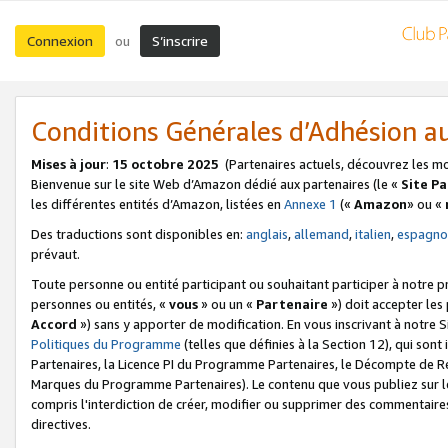
Connexion
S’inscrire
ou
Conditions Générales d’Adhésion 
Mises à jour
:
15 octobre 2025
(Partenaires actuels, découvrez les m
Bienvenue sur le site Web d’Amazon dédié aux partenaires (le «
Site P
les différentes entités d’Amazon, listées en
Annexe 1
(«
Amazon
» ou «
Des traductions sont disponibles en:
anglais
,
allemand
,
italien
,
espagno
prévaut.
Toute personne ou entité participant ou souhaitant participer à notre 
personnes ou entités, «
vous
» ou un «
Partenaire
») doit accepter le
Accord
») sans y apporter de modification. En vous inscrivant à notre Si
Politiques du Programme
(telles que définies à la Section 12), qui so
Partenaires, la Licence PI du Programme Partenaires, le Décompte de 
Marques du Programme Partenaires). Le contenu que vous publiez sur l
compris l'interdiction de créer, modifier ou supprimer des commentaires
directives.