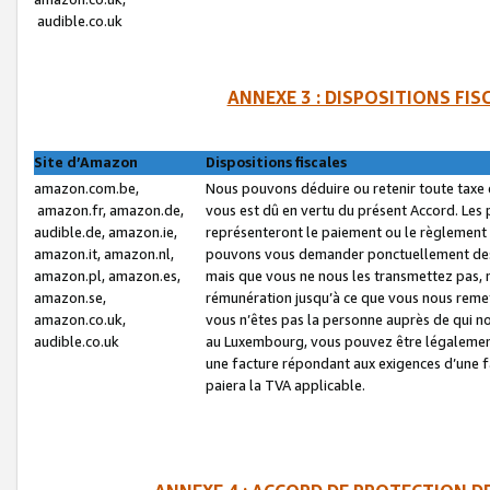
audible.co.uk
ANNEXE 3 : DISPOSITIONS FI
Site d’Amazon
Dispositions fiscales
amazon.com.be,
Nous pouvons déduire ou retenir toute taxe 
amazon.fr, amazon.de,
vous est dû en vertu du présent Accord. Les 
audible.de, amazon.ie,
représenteront le paiement ou le règlement 
amazon.it, amazon.nl,
pouvons vous demander ponctuellement des r
amazon.pl, amazon.es,
mais que vous ne nous les transmettez pas, n
amazon.se,
rémunération jusqu’à ce que vous nous reme
amazon.co.uk,
vous n’êtes pas la personne auprès de qui no
audible.co.uk
au Luxembourg, vous pouvez être légalement 
une facture répondant aux exigences d’une 
paiera la TVA applicable.