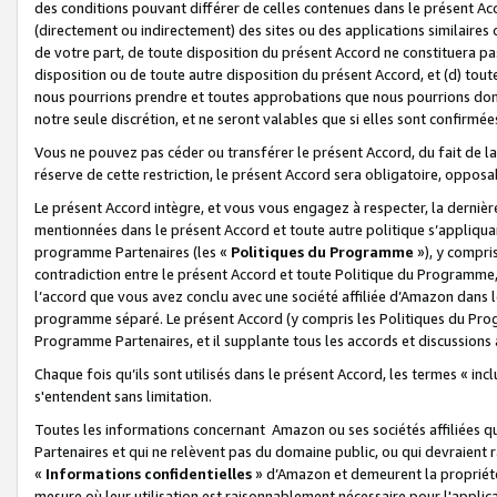
des conditions pouvant différer de celles contenues dans le présent Ac
(directement ou indirectement) des sites ou des applications similaires o
de votre part, de toute disposition du présent Accord ne constituera pa
disposition ou de toute autre disposition du présent Accord, et (d) tou
nous pourrions prendre et toutes approbations que nous pourrions donn
notre seule discrétion, et ne seront valables que si elles sont confirmée
Vous ne pouvez pas céder ou transférer le présent Accord, du fait de la 
réserve de cette restriction, le présent Accord sera obligatoire, opposab
Le présent Accord intègre, et vous vous engagez à respecter, la dernière 
mentionnées dans le présent Accord et toute autre politique s’appliqua
programme Partenaires (les «
Politiques du Programme
»), y compri
contradiction entre le présent Accord et toute Politique du Programme, 
l’accord que vous avez conclu avec une société affiliée d’Amazon dans 
programme séparé. Le présent Accord (y compris les Politiques du Progr
Programme Partenaires, et il supplante tous les accords et discussions 
Chaque fois qu’ils sont utilisés dans le présent Accord, les termes « in
s'entendent sans limitation.
Toutes les informations concernant Amazon ou ses sociétés affiliées 
Partenaires et qui ne relèvent pas du domaine public, ou qui devraient
«
Informations confidentielles
» d’Amazon et demeurent la propriété 
mesure où leur utilisation est raisonnablement nécessaire pour l'appli