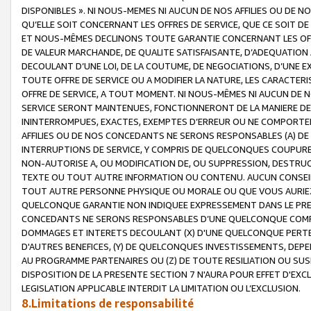
DISPONIBLES ». NI NOUS-MEMES NI AUCUN DE NOS AFFILIES OU D
QU’ELLE SOIT CONCERNANT LES OFFRES DE SERVICE, QUE CE SOIT DE
ET NOUS-MÊMES DECLINONS TOUTE GARANTIE CONCERNANT LES OFFRE
DE VALEUR MARCHANDE, DE QUALITE SATISFAISANTE, D’ADEQUATION
DECOULANT D’UNE LOI, DE LA COUTUME, DE NEGOCIATIONS, D’UNE
TOUTE OFFRE DE SERVICE OU A MODIFIER LA NATURE, LES CARACTERI
OFFRE DE SERVICE, A TOUT MOMENT. NI NOUS-MÊMES NI AUCUN DE 
SERVICE SERONT MAINTENUES, FONCTIONNERONT DE LA MANIERE DECR
ININTERROMPUES, EXACTES, EXEMPTES D’ERREUR OU NE COMPORT
AFFILIES OU DE NOS CONCEDANTS NE SERONS RESPONSABLES (A) DE
INTERRUPTIONS DE SERVICE, Y COMPRIS DE QUELCONQUES COUPURE
NON-AUTORISE A, OU MODIFICATION DE, OU SUPPRESSION, DESTRUC
TEXTE OU TOUT AUTRE INFORMATION OU CONTENU. AUCUN CONSEIL 
TOUT AUTRE PERSONNE PHYSIQUE OU MORALE OU QUE VOUS AURIEZ 
QUELCONQUE GARANTIE NON INDIQUEE EXPRESSEMENT DANS LE PRES
CONCEDANTS NE SERONS RESPONSABLES D’UNE QUELCONQUE COM
DOMMAGES ET INTERETS DECOULANT (X) D'UNE QUELCONQUE PERTE D
D'AUTRES BENEFICES, (Y) DE QUELCONQUES INVESTISSEMENTS, DEP
AU PROGRAMME PARTENAIRES OU (Z) DE TOUTE RESILIATION OU SU
DISPOSITION DE LA PRESENTE SECTION 7 N'AURA POUR EFFET D'EXC
LEGISLATION APPLICABLE INTERDIT LA LIMITATION OU L’EXCLUSION.
8.Limitations de responsabilité