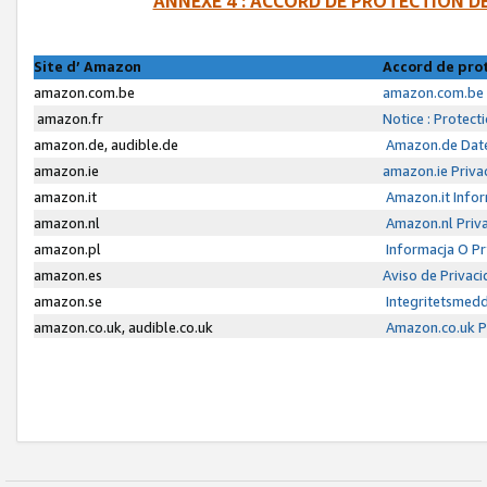
ANNEXE 4 : ACCORD DE PROTECTION 
Site d’ Amazon
Accord de pro
amazon.com.be
amazon.com.be 
amazon.fr
Notice : Protect
amazon.de, audible.de
Amazon.de Date
amazon.ie
amazon.ie Priva
amazon.it
Amazon.it Infor
amazon.nl
Amazon.nl Priva
amazon.pl
Informacja O P
amazon.es
Aviso de Privac
amazon.se
Integritetsmed
amazon.co.uk, audible.co.uk
Amazon.co.uk Pr