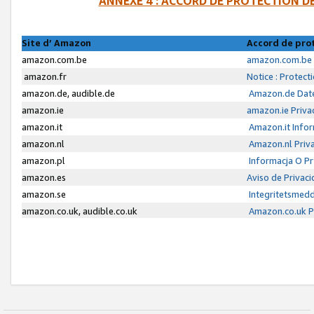
ANNEXE 4 : ACCORD DE PROTECTION 
Site d’ Amazon
Accord de pro
amazon.com.be
amazon.com.be 
amazon.fr
Notice : Protect
amazon.de, audible.de
Amazon.de Date
amazon.ie
amazon.ie Priva
amazon.it
Amazon.it Infor
amazon.nl
Amazon.nl Priva
amazon.pl
Informacja O P
amazon.es
Aviso de Privac
amazon.se
Integritetsmed
amazon.co.uk, audible.co.uk
Amazon.co.uk Pr