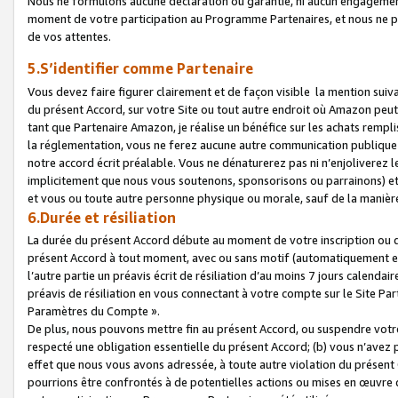
Nous ne formulons aucune déclaration ou garantie, ni aucun engagemen
moment de votre participation au Programme Partenaires, et nous ne p
de vos attentes.
5.S’identifier comme Partenaire
Vous devez faire figurer clairement et de façon visible la mention sui
du présent Accord, sur votre Site ou tout autre endroit où Amazon peut vo
tant que Partenaire Amazon, je réalise un bénéfice sur les achats remplis
la réglementation, vous ne ferez aucune autre communication publique
notre accord écrit préalable. Vous ne dénaturerez pas ni n’enjoliverez 
implicitement que nous vous soutenons, sponsorisons ou parrainons) et v
et vous ou toute autre personne physique ou morale, sauf de la manièr
6.Durée et résiliation
La durée du présent Accord débute au moment de votre inscription ou de
présent Accord à tout moment, avec ou sans motif (automatiquement et sa
l’autre partie un préavis écrit de résiliation d’au moins 7 jours calenda
préavis de résiliation en vous connectant à votre compte sur le Site Par
Paramètres du Compte ».
De plus, nous pouvons mettre fin au présent Accord, ou suspendre votre 
respecté une obligation essentielle du présent Accord; (b) vous n’avez p
effet que nous vous avons adressée, à toute autre violation du présen
pourrions être confrontés à de potentielles actions ou mises en œuvre 