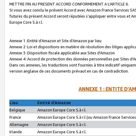
METTRE FIN AU PRESENT ACCORD CONFORMEMENT A L’ARTICLE 6.
Si vous avez conclu le présent Accord avec Amazon France Services SAS 
futures du présent Accord seront réputées s’appliquer entre vous et 
Europe Core S.à r.l.
Annexe 1 :Entité d’Amazon et Site d’Amazon par lieu
Annexe 2 :Loi et dispositions en matière de résolution des litiges appli
Annexe 3 :Disposition fiscale applicable aux Sites d’Amazon
Annexe 4 :Accord de protection des données personnelles par Sites d
Dans ces annexes, les traductions sont fournies à titre indicatif uniquem
version anglaise de ces documents prévaut en cas de contradiction.
ANNEXE 1 : ENTITE D’A
Lieu
Entité d’Amazon
Belgique
Amazon Europe Core S.à r.l.
France
Amazon Europe Core S.à r.l.(ou Amazon France Services 
Allemagne
Amazon Europe Core S.à r.l.
Irlande
Amazon Europe Core S.à r.l.