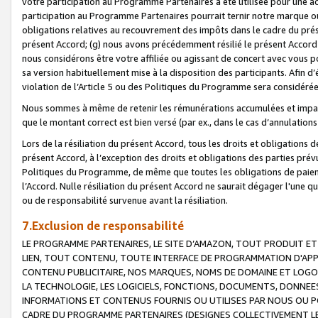
votre participation au Programme Partenaires a été utilisée pour une ac
participation au Programme Partenaires pourrait ternir notre marque ou
obligations relatives au recouvrement des impôts dans le cadre du prése
présent Accord; (g) nous avons précédemment résilié le présent Accord
nous considérons être votre affiliée ou agissant de concert avec vous 
sa version habituellement mise à la disposition des participants. Afin d’é
violation de l’Article 5 ou des Politiques du Programme sera considéré
Nous sommes à même de retenir les rémunérations accumulées et impayée
que le montant correct est bien versé (par ex., dans le cas d’annulations
Lors de la résiliation du présent Accord, tous les droits et obligations 
présent Accord, à l’exception des droits et obligations des parties prévus
Politiques du Programme, de même que toutes les obligations de paiement
l’Accord. Nulle résiliation du présent Accord ne saurait dégager l'une 
ou de responsabilité survenue avant la résiliation.
7.Exclusion de responsabilité
LE PROGRAMME PARTENAIRES, LE SITE D’AMAZON, TOUT PRODUIT ET 
LIEN, TOUT CONTENU, TOUTE INTERFACE DE PROGRAMMATION D'APP
CONTENU PUBLICITAIRE, NOS MARQUES, NOMS DE DOMAINE ET LOGOS
LA TECHNOLOGIE, LES LOGICIELS, FONCTIONS, DOCUMENTS, DONNEES
INFORMATIONS ET CONTENUS FOURNIS OU UTILISES PAR NOUS OU P
CADRE DU PROGRAMME PARTENAIRES (DESIGNES COLLECTIVEMENT LE