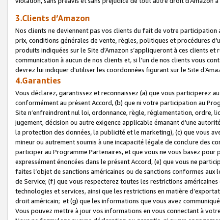
violation, sans préavis et sans préjudice de tout autre droit d’Amazo
3.Clients d’Amazon
Nos clients ne deviennent pas vos clients du fait de votre participati
prix, conditions générales de vente, règles, politiques et procédures d’u
produits indiquées sur le Site d’Amazon s’appliqueront à ces clients et
communication à aucun de nos clients et, si l’un de nos clients vous co
devrez lui indiquer d’utiliser les coordonnées figurant sur le Site d’Ama
4.Garanties
Vous déclarez, garantissez et reconnaissez (a) que vous participerez a
conformément au présent Accord, (b) que ni votre participation au Prog
Site n’enfreindront nul loi, ordonnance, règle, réglementation, ordre, li
jugement, décision ou autre exigence applicable émanant d’une autori
la protection des données, la publicité et le marketing), (c) que vous 
mineur ou autrement soumis à une incapacité légale de conclure des con
participer au Programme Partenaires, et que vous ne vous basez pour pr
expressément énoncées dans le présent Accord, (e) que vous ne particip
faites l’objet de sanctions américaines ou de sanctions conformes aux 
de Service; (f) que vous respecterez toutes les restrictions américaines
technologies et services, ainsi que les restrictions en matière d’exporta
droit américain; et (g) que les informations que vous avez communiqué
Vous pouvez mettre à jour vos informations en vous connectant à votre