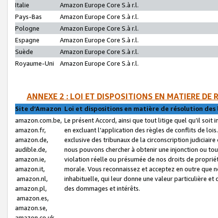
Italie
Amazon Europe Core S.à r.l.
Pays-Bas
Amazon Europe Core S.à r.l.
Pologne
Amazon Europe Core S.à r.l.
Espagne
Amazon Europe Core S.à r.l.
Suède
Amazon Europe Core S.à r.l.
Royaume-Uni
Amazon Europe Core S.à r.l.
ANNEXE 2 : LOI ET DISPOSITIONS EN MATIERE DE
Site d’Amazon
Loi et dispositions en matière de résolution des 
amazon.com.be,
Le présent Accord, ainsi que tout litige quel qu’il soi
amazon.fr,
en excluant l’application des règles de conflits de l
amazon.de,
exclusive des tribunaux de la circonscription judiciai
audible.de,
nous pouvons chercher à obtenir une injonction ou tou
amazon.ie,
violation réelle ou présumée de nos droits de proprié
amazon.it,
morale. Vous reconnaissez et acceptez en outre que n
amazon.nl,
inhabituelle, qui leur donne une valeur particulière 
amazon.pl,
des dommages et intérêts.
amazon.es,
amazon.se,
amazon.co.uk,