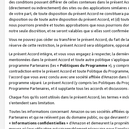
des conditions pouvant différer de celles contenues dans le présent Ac
(directement ou indirectement) des sites ou des applications similaires o
de votre part, de toute disposition du présent Accord ne constituera pa
disposition ou de toute autre disposition du présent Accord, et (d) tou
nous pourrions prendre et toutes approbations que nous pourrions donn
notre seule discrétion, et ne seront valables que si elles sont confirmée
Vous ne pouvez pas céder ou transférer le présent Accord, du fait de la 
réserve de cette restriction, le présent Accord sera obligatoire, opposab
Le présent Accord intègre, et vous vous engagez à respecter, la dernière 
mentionnées dans le présent Accord et toute autre politique s’appliqua
programme Partenaires (les «
Politiques du Programme
»), y compri
contradiction entre le présent Accord et toute Politique du Programme, 
l’accord que vous avez conclu avec une société affiliée d’Amazon dans 
programme séparé. Le présent Accord (y compris les Politiques du Progr
Programme Partenaires, et il supplante tous les accords et discussions 
Chaque fois qu’ils sont utilisés dans le présent Accord, les termes « in
s'entendent sans limitation.
Toutes les informations concernant Amazon ou ses sociétés affiliées 
Partenaires et qui ne relèvent pas du domaine public, ou qui devraient
«
Informations confidentielles
» d’Amazon et demeurent la propriété 
mesure où leur utilisation est raisonnablement nécessaire pour l'appli