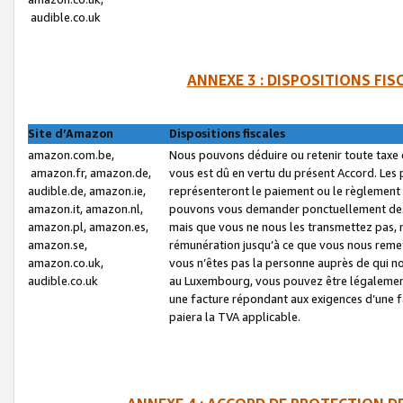
audible.co.uk
ANNEXE 3 : DISPOSITIONS FI
Site d’Amazon
Dispositions fiscales
amazon.com.be,
Nous pouvons déduire ou retenir toute taxe 
amazon.fr, amazon.de,
vous est dû en vertu du présent Accord. Les 
audible.de, amazon.ie,
représenteront le paiement ou le règlement 
amazon.it, amazon.nl,
pouvons vous demander ponctuellement des r
amazon.pl, amazon.es,
mais que vous ne nous les transmettez pas, n
amazon.se,
rémunération jusqu’à ce que vous nous reme
amazon.co.uk,
vous n’êtes pas la personne auprès de qui no
audible.co.uk
au Luxembourg, vous pouvez être légalement 
une facture répondant aux exigences d’une 
paiera la TVA applicable.