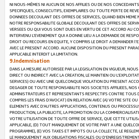
NI NOUS-MÊMES NI AUCUN DE NOS AFFILIES OU DE NOS CONCEDANT
SPECIFIQUES, CONSECUTIFS, EXEMPLAIRES OU TOUTE PERTE DE REVE
DONNEES DECOULANT DES OFFRES DE SERVICES, QUAND BIEN MEME N
NOTRE RESPONSABILITE GLOBALE DECOULANT DES OFFRES DE SERVI
VERSEES OU QUI VOUS SONT DUES EN VERTU DE CET ACCORD AU CO
INTERVENU L’EVENEMENT QUI A DONNE LIEU A LA DEMANDE DE RESP
DROIT OU RECOURS EN EQUITE, Y COMPRIS LE DROIT A DEMANDER l'
AVEC LE PRESENT ACCORD. AUCUNE DISPOSITION DU PRESENT PARAG
APPLICABLE INTERDIT LA LIMITATION.
9.Indemnisation
DANS LA MESURE AUTORISEE PAR LA LEGISLATION EN VIGUEUR, NO
DIRECT OU INDIRECT AVEC LA CREATION, LE MAINTIEN OU L’EXPLOIT
SERVICES) OU AVEC UNE QUELCONQUE VIOLATION DU PRESENT ACCO
DEGAGER DE TOUTE RESPONSABILITE NOS SOCIETES AFFILIEES, NOS 
ADMINISTRATEURS ET REPRESENTANTS RESPECTIFS CONTRE TOUS D
COMPRIS LES FRAIS D’AVOCAT) EN RELATION AVEC (A) VOTRE SITE O
ELEMENTS AVEC D’AUTRES APPLICATIONS, CONTENUS OU PROCESSUS, (
PRODUCTION, LA PUBLICITE, LA PROMOTION OU LA COMMERCIALISAT
VOTRE UTILISATION DE TOUTE OFFRE DE SERVICE, QUE CETTE UTILI
APPLICABLE, (D) TOUT MANQUEMENT DE VOTRE PART A UNE QUELCO
PROGRAMME), (E) VOS TAXES ET IMPOTS OU LA COLLECTE, LE REGLE
LE MANQUEMENT AUX OBLIGATIONS FISCALES OU D’ENREGISTREMENT 