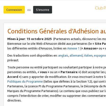
Connexion
S’inscrire
ou
Conditions Générales d’Adhésion 
Mises à jour
:
15 octobre 2025
(Partenaires actuels, découvrez les m
Bienvenue sur le site Web d’Amazon dédié aux partenaires (le «
Site P
les différentes entités d’Amazon, listées en
Annexe 1
(«
Amazon
» ou «
Des traductions sont disponibles en:
anglais
,
allemand
,
italien
,
espagno
prévaut.
Toute personne ou entité participant ou souhaitant participer à notre 
personnes ou entités, «
vous
» ou un «
Partenaire
») doit accepter le
Accord
») sans y apporter de modification. En vous inscrivant à notre Si
Politiques du Programme
(telles que définies à la Section 12), qui so
Partenaires, la Licence PI du Programme Partenaires, le Décompte de 
Marques du Programme Partenaires). Le contenu que vous publiez sur l
compris l'interdiction de créer, modifier ou supprimer des commentaires
directives.