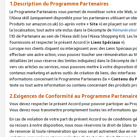
1.Description du Programme Partenaires
Le Programme Partenaires vous permet de monétiser votre site Web, vos 
l'Alexa skill (uniquement disponible pour les partenaires utilisant un 
Produits sur amazon.co.uk) (ci-après votre «
Site
») en plaçant sur votr
la localisation, tout autre site inclus dans le Décompte de
Rémunération
l'ID de Partenaire au sein de l'Alexa skill (via l'Alexa Shopping Kit). Le
fournissons et respecter le présent Accord («
Liens Spéciaux
»).
Lorsque nos clients cliquent ou interagissent avec des Liens Spéciaux p
effectuer une autre action, vous pouvez toucher une rémunération au ti
détaillées (et sous réserve des limites indiquées) dans le Décompte de
vers ces articles ou services, nous pouvons mettre à votre disposition d
contenus marketing et autres outils de création de liens, des interfaces
informations concernant le Programme Partenaires (le «
Contenu du 
texte ou tout autre information ou contenu concernant des produits prop
2.Exigences de Conformité au Programme Partenair
Vous devez respecter le présent Accord pour pouvoir participer au Pr
Vous devez nous transmettre promptement toutes les informations que
En cas de violation de votre part du présent Accord ou de conditions g
ou recours à notre disposition, nous nous réservons le droit de (dans 
de renoncer à) toute rémunération qui vous serait autrement due en ver