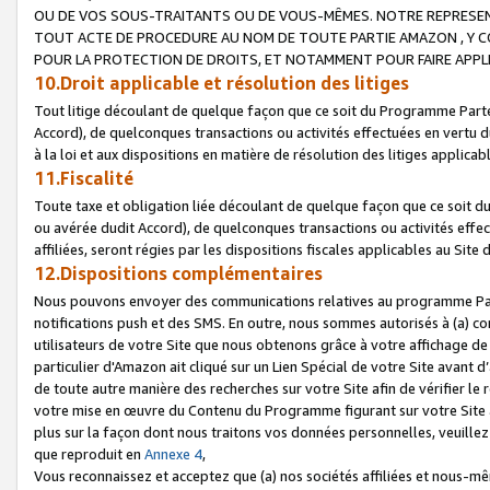
OU DE VOS SOUS-TRAITANTS OU DE VOUS-MÊMES. NOTRE REPRES
TOUT ACTE DE PROCEDURE AU NOM DE TOUTE PARTIE AMAZON , Y CO
POUR LA PROTECTION DE DROITS, ET NOTAMMENT POUR FAIRE APPL
10.Droit applicable et résolution des litiges
Tout litige découlant de quelque façon que ce soit du Programme Parte
Accord), de quelconques transactions ou activités effectuées en vertu d
à la loi et aux dispositions en matière de résolution des litiges applic
11.Fiscalité
Toute taxe et obligation liée découlant de quelque façon que ce soit 
ou avérée dudit Accord), de quelconques transactions ou activités effe
affiliées, seront régies par les dispositions fiscales applicables au Si
12.Dispositions complémentaires
Nous pouvons envoyer des communications relatives au programme Parten
notifications push et des SMS. En outre, nous sommes autorisés à (a) cont
utilisateurs de votre Site que nous obtenons grâce à votre affichage de
particulier d'Amazon ait cliqué sur un Lien Spécial de votre Site avant d
de toute autre manière des recherches sur votre Site afin de vérifier le re
votre mise en œuvre du Contenu du Programme figurant sur votre Site à
plus sur la façon dont nous traitons vos données personnelles, veuille
que reproduit en
Annexe 4
,
Vous reconnaissez et acceptez que (a) nos sociétés affiliées et nous-m