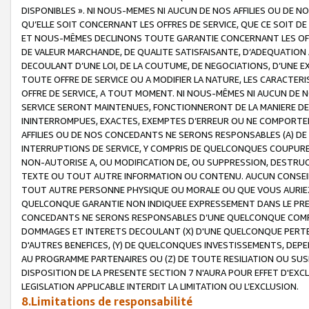
DISPONIBLES ». NI NOUS-MEMES NI AUCUN DE NOS AFFILIES OU D
QU’ELLE SOIT CONCERNANT LES OFFRES DE SERVICE, QUE CE SOIT DE
ET NOUS-MÊMES DECLINONS TOUTE GARANTIE CONCERNANT LES OFFRE
DE VALEUR MARCHANDE, DE QUALITE SATISFAISANTE, D’ADEQUATION
DECOULANT D’UNE LOI, DE LA COUTUME, DE NEGOCIATIONS, D’UNE
TOUTE OFFRE DE SERVICE OU A MODIFIER LA NATURE, LES CARACTERI
OFFRE DE SERVICE, A TOUT MOMENT. NI NOUS-MÊMES NI AUCUN DE 
SERVICE SERONT MAINTENUES, FONCTIONNERONT DE LA MANIERE DECR
ININTERROMPUES, EXACTES, EXEMPTES D’ERREUR OU NE COMPORT
AFFILIES OU DE NOS CONCEDANTS NE SERONS RESPONSABLES (A) DE
INTERRUPTIONS DE SERVICE, Y COMPRIS DE QUELCONQUES COUPURE
NON-AUTORISE A, OU MODIFICATION DE, OU SUPPRESSION, DESTRUC
TEXTE OU TOUT AUTRE INFORMATION OU CONTENU. AUCUN CONSEIL 
TOUT AUTRE PERSONNE PHYSIQUE OU MORALE OU QUE VOUS AURIEZ 
QUELCONQUE GARANTIE NON INDIQUEE EXPRESSEMENT DANS LE PRES
CONCEDANTS NE SERONS RESPONSABLES D’UNE QUELCONQUE COM
DOMMAGES ET INTERETS DECOULANT (X) D'UNE QUELCONQUE PERTE D
D'AUTRES BENEFICES, (Y) DE QUELCONQUES INVESTISSEMENTS, DEP
AU PROGRAMME PARTENAIRES OU (Z) DE TOUTE RESILIATION OU SU
DISPOSITION DE LA PRESENTE SECTION 7 N'AURA POUR EFFET D'EXC
LEGISLATION APPLICABLE INTERDIT LA LIMITATION OU L’EXCLUSION.
8.Limitations de responsabilité