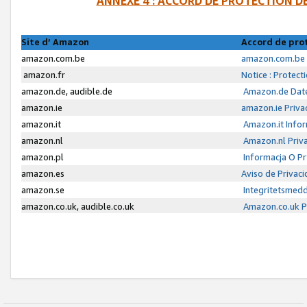
ANNEXE 4 : ACCORD DE PROTECTION 
Site d’ Amazon
Accord de pro
amazon.com.be
amazon.com.be 
amazon.fr
Notice : Protect
amazon.de, audible.de
Amazon.de Date
amazon.ie
amazon.ie Priva
amazon.it
Amazon.it Infor
amazon.nl
Amazon.nl Priva
amazon.pl
Informacja O P
amazon.es
Aviso de Privac
amazon.se
Integritetsmed
amazon.co.uk, audible.co.uk
Amazon.co.uk Pr