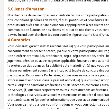
violation, sans préavis et sans préjudice de tout autre droit d’Amazo
3.Clients d’Amazon
Nos clients ne deviennent pas vos clients du fait de votre participati
prix, conditions générales de vente, règles, politiques et procédures d’u
produits indiquées sur le Site d’Amazon s’appliqueront à ces clients et
communication à aucun de nos clients et, si l’un de nos clients vous co
devrez lui indiquer d’utiliser les coordonnées figurant sur le Site d’Ama
4.Garanties
Vous déclarez, garantissez et reconnaissez (a) que vous participerez a
conformément au présent Accord, (b) que ni votre participation au Prog
Site n’enfreindront nul loi, ordonnance, règle, réglementation, ordre, li
jugement, décision ou autre exigence applicable émanant d’une autori
la protection des données, la publicité et le marketing), (c) que vous 
mineur ou autrement soumis à une incapacité légale de conclure des con
participer au Programme Partenaires, et que vous ne vous basez pour pr
expressément énoncées dans le présent Accord, (e) que vous ne particip
faites l’objet de sanctions américaines ou de sanctions conformes aux 
de Service; (f) que vous respecterez toutes les restrictions américaines
technologies et services, ainsi que les restrictions en matière d’exporta
droit américain; et (g) que les informations que vous avez communiqué
Vous pouvez mettre à jour vos informations en vous connectant à votre