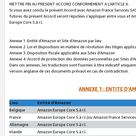
METTRE FIN AU PRESENT ACCORD CONFORMEMENT A L’ARTICLE 6.
Si vous avez conclu le présent Accord avec Amazon France Services SAS 
futures du présent Accord seront réputées s’appliquer entre vous et 
Europe Core S.à r.l.
Annexe 1 :Entité d’Amazon et Site d’Amazon par lieu
Annexe 2 :Loi et dispositions en matière de résolution des litiges appli
Annexe 3 :Disposition fiscale applicable aux Sites d’Amazon
Annexe 4 :Accord de protection des données personnelles par Sites d
Dans ces annexes, les traductions sont fournies à titre indicatif uniquem
version anglaise de ces documents prévaut en cas de contradiction.
ANNEXE 1 : ENTITE D’A
Lieu
Entité d’Amazon
Belgique
Amazon Europe Core S.à r.l.
France
Amazon Europe Core S.à r.l.(ou Amazon France Services 
Allemagne
Amazon Europe Core S.à r.l.
Irlande
Amazon Europe Core S.à r.l.