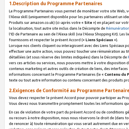
1.Description du Programme Partenaires
Le Programme Partenaires vous permet de monétiser votre site Web, vos 
l'Alexa skill (uniquement disponible pour les partenaires utilisant un 
Produits sur amazon.co.uk) (ci-après votre «
Site
») en plaçant sur votr
la localisation, tout autre site inclus dans le Décompte de
Rémunération
l'ID de Partenaire au sein de l'Alexa skill (via l'Alexa Shopping Kit). Le
fournissons et respecter le présent Accord («
Liens Spéciaux
»).
Lorsque nos clients cliquent ou interagissent avec des Liens Spéciaux p
effectuer une autre action, vous pouvez toucher une rémunération au ti
détaillées (et sous réserve des limites indiquées) dans le Décompte de
vers ces articles ou services, nous pouvons mettre à votre disposition d
contenus marketing et autres outils de création de liens, des interfaces
informations concernant le Programme Partenaires (le «
Contenu du 
texte ou tout autre information ou contenu concernant des produits prop
2.Exigences de Conformité au Programme Partenair
Vous devez respecter le présent Accord pour pouvoir participer au Pr
Vous devez nous transmettre promptement toutes les informations que
En cas de violation de votre part du présent Accord ou de conditions g
ou recours à notre disposition, nous nous réservons le droit de (dans 
de renoncer à) toute rémunération qui vous serait autrement due en ver