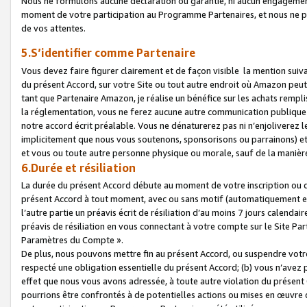
Nous ne formulons aucune déclaration ou garantie, ni aucun engagemen
moment de votre participation au Programme Partenaires, et nous ne p
de vos attentes.
5.S’identifier comme Partenaire
Vous devez faire figurer clairement et de façon visible la mention sui
du présent Accord, sur votre Site ou tout autre endroit où Amazon peut vo
tant que Partenaire Amazon, je réalise un bénéfice sur les achats remplis
la réglementation, vous ne ferez aucune autre communication publique
notre accord écrit préalable. Vous ne dénaturerez pas ni n’enjoliverez 
implicitement que nous vous soutenons, sponsorisons ou parrainons) et v
et vous ou toute autre personne physique ou morale, sauf de la manièr
6.Durée et résiliation
La durée du présent Accord débute au moment de votre inscription ou de
présent Accord à tout moment, avec ou sans motif (automatiquement et sa
l’autre partie un préavis écrit de résiliation d’au moins 7 jours calenda
préavis de résiliation en vous connectant à votre compte sur le Site Par
Paramètres du Compte ».
De plus, nous pouvons mettre fin au présent Accord, ou suspendre votre 
respecté une obligation essentielle du présent Accord; (b) vous n’avez p
effet que nous vous avons adressée, à toute autre violation du présen
pourrions être confrontés à de potentielles actions ou mises en œuvre 