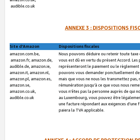
audible.co.uk
ANNEXE 3 : DISPOSITIONS FI
Site d’Amazon
Dispositions fiscales
amazon.com.be,
Nous pouvons déduire ou retenir toute taxe 
amazon.fr, amazon.de,
vous est dû en vertu du présent Accord. Les 
audible.de, amazon.ie,
représenteront le paiement ou le règlement 
amazon.it, amazon.nl,
pouvons vous demander ponctuellement des r
amazon.pl, amazon.es,
mais que vous ne nous les transmettez pas, n
amazon.se,
rémunération jusqu’à ce que vous nous reme
amazon.co.uk,
vous n’êtes pas la personne auprès de qui no
audible.co.uk
au Luxembourg, vous pouvez être légalement 
une facture répondant aux exigences d’une 
paiera la TVA applicable.