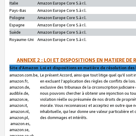
Italie
Amazon Europe Core S.à r.l.
Pays-Bas
Amazon Europe Core S.à r.l.
Pologne
Amazon Europe Core S.à r.l.
Espagne
Amazon Europe Core S.à r.l.
Suède
Amazon Europe Core S.à r.l.
Royaume-Uni
Amazon Europe Core S.à r.l.
ANNEXE 2 : LOI ET DISPOSITIONS EN MATIERE DE
Site d’Amazon
Loi et dispositions en matière de résolution des 
amazon.com.be,
Le présent Accord, ainsi que tout litige quel qu’il soi
amazon.fr,
en excluant l’application des règles de conflits de l
amazon.de,
exclusive des tribunaux de la circonscription judiciai
audible.de,
nous pouvons chercher à obtenir une injonction ou tou
amazon.ie,
violation réelle ou présumée de nos droits de proprié
amazon.it,
morale. Vous reconnaissez et acceptez en outre que n
amazon.nl,
inhabituelle, qui leur donne une valeur particulière 
amazon.pl,
des dommages et intérêts.
amazon.es,
amazon.se,
amazon.co.uk,