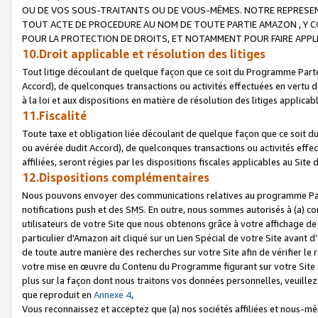
OU DE VOS SOUS-TRAITANTS OU DE VOUS-MÊMES. NOTRE REPRES
TOUT ACTE DE PROCEDURE AU NOM DE TOUTE PARTIE AMAZON , Y CO
POUR LA PROTECTION DE DROITS, ET NOTAMMENT POUR FAIRE APPL
10.Droit applicable et résolution des litiges
Tout litige découlant de quelque façon que ce soit du Programme Parte
Accord), de quelconques transactions ou activités effectuées en vertu d
à la loi et aux dispositions en matière de résolution des litiges applic
11.Fiscalité
Toute taxe et obligation liée découlant de quelque façon que ce soit 
ou avérée dudit Accord), de quelconques transactions ou activités effe
affiliées, seront régies par les dispositions fiscales applicables au Si
12.Dispositions complémentaires
Nous pouvons envoyer des communications relatives au programme Parten
notifications push et des SMS. En outre, nous sommes autorisés à (a) cont
utilisateurs de votre Site que nous obtenons grâce à votre affichage de
particulier d'Amazon ait cliqué sur un Lien Spécial de votre Site avant d
de toute autre manière des recherches sur votre Site afin de vérifier le re
votre mise en œuvre du Contenu du Programme figurant sur votre Site à
plus sur la façon dont nous traitons vos données personnelles, veuille
que reproduit en
Annexe 4
,
Vous reconnaissez et acceptez que (a) nos sociétés affiliées et nous-m