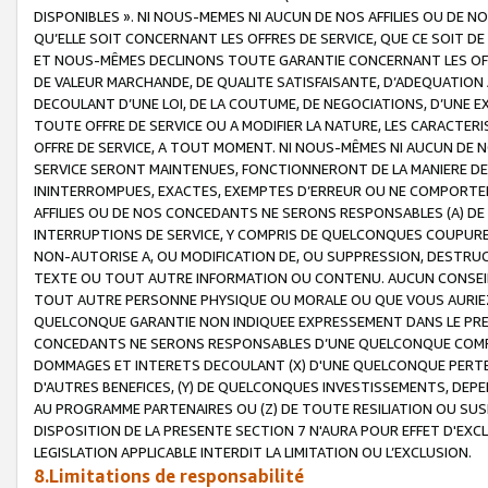
DISPONIBLES ». NI NOUS-MEMES NI AUCUN DE NOS AFFILIES OU D
QU’ELLE SOIT CONCERNANT LES OFFRES DE SERVICE, QUE CE SOIT DE
ET NOUS-MÊMES DECLINONS TOUTE GARANTIE CONCERNANT LES OFFRE
DE VALEUR MARCHANDE, DE QUALITE SATISFAISANTE, D’ADEQUATION
DECOULANT D’UNE LOI, DE LA COUTUME, DE NEGOCIATIONS, D’UNE
TOUTE OFFRE DE SERVICE OU A MODIFIER LA NATURE, LES CARACTERI
OFFRE DE SERVICE, A TOUT MOMENT. NI NOUS-MÊMES NI AUCUN DE 
SERVICE SERONT MAINTENUES, FONCTIONNERONT DE LA MANIERE DECR
ININTERROMPUES, EXACTES, EXEMPTES D’ERREUR OU NE COMPORT
AFFILIES OU DE NOS CONCEDANTS NE SERONS RESPONSABLES (A) DE
INTERRUPTIONS DE SERVICE, Y COMPRIS DE QUELCONQUES COUPURE
NON-AUTORISE A, OU MODIFICATION DE, OU SUPPRESSION, DESTRUC
TEXTE OU TOUT AUTRE INFORMATION OU CONTENU. AUCUN CONSEIL 
TOUT AUTRE PERSONNE PHYSIQUE OU MORALE OU QUE VOUS AURIEZ 
QUELCONQUE GARANTIE NON INDIQUEE EXPRESSEMENT DANS LE PRES
CONCEDANTS NE SERONS RESPONSABLES D’UNE QUELCONQUE COM
DOMMAGES ET INTERETS DECOULANT (X) D'UNE QUELCONQUE PERTE D
D'AUTRES BENEFICES, (Y) DE QUELCONQUES INVESTISSEMENTS, DEP
AU PROGRAMME PARTENAIRES OU (Z) DE TOUTE RESILIATION OU SU
DISPOSITION DE LA PRESENTE SECTION 7 N'AURA POUR EFFET D'EXC
LEGISLATION APPLICABLE INTERDIT LA LIMITATION OU L’EXCLUSION.
8.Limitations de responsabilité