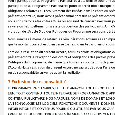
votre participation au Programme Partenaires a été utilisée pour une ac
participation au Programme Partenaires pourrait ternir notre marque ou
obligations relatives au recouvrement des impôts dans le cadre du prése
présent Accord; (g) nous avons précédemment résilié le présent Accord
nous considérons être votre affiliée ou agissant de concert avec vous 
sa version habituellement mise à la disposition des participants. Afin d’é
violation de l’Article 5 ou des Politiques du Programme sera considéré
Nous sommes à même de retenir les rémunérations accumulées et impayée
que le montant correct est bien versé (par ex., dans le cas d’annulations
Lors de la résiliation du présent Accord, tous les droits et obligations 
présent Accord, à l’exception des droits et obligations des parties prévus
Politiques du Programme, de même que toutes les obligations de paiement
l’Accord. Nulle résiliation du présent Accord ne saurait dégager l'une 
ou de responsabilité survenue avant la résiliation.
7.Exclusion de responsabilité
LE PROGRAMME PARTENAIRES, LE SITE D’AMAZON, TOUT PRODUIT ET 
LIEN, TOUT CONTENU, TOUTE INTERFACE DE PROGRAMMATION D'APP
CONTENU PUBLICITAIRE, NOS MARQUES, NOMS DE DOMAINE ET LOGOS
LA TECHNOLOGIE, LES LOGICIELS, FONCTIONS, DOCUMENTS, DONNEES
INFORMATIONS ET CONTENUS FOURNIS OU UTILISES PAR NOUS OU P
CADRE DU PROGRAMME PARTENAIRES (DESIGNES COLLECTIVEMENT LE