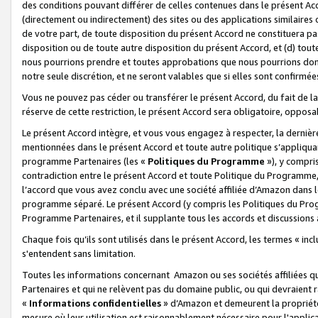
des conditions pouvant différer de celles contenues dans le présent Ac
(directement ou indirectement) des sites ou des applications similaires o
de votre part, de toute disposition du présent Accord ne constituera pa
disposition ou de toute autre disposition du présent Accord, et (d) tou
nous pourrions prendre et toutes approbations que nous pourrions donn
notre seule discrétion, et ne seront valables que si elles sont confirmée
Vous ne pouvez pas céder ou transférer le présent Accord, du fait de la 
réserve de cette restriction, le présent Accord sera obligatoire, opposab
Le présent Accord intègre, et vous vous engagez à respecter, la dernière 
mentionnées dans le présent Accord et toute autre politique s’appliqua
programme Partenaires (les «
Politiques du Programme
»), y compri
contradiction entre le présent Accord et toute Politique du Programme, 
l’accord que vous avez conclu avec une société affiliée d’Amazon dans 
programme séparé. Le présent Accord (y compris les Politiques du Progr
Programme Partenaires, et il supplante tous les accords et discussions 
Chaque fois qu’ils sont utilisés dans le présent Accord, les termes « in
s'entendent sans limitation.
Toutes les informations concernant Amazon ou ses sociétés affiliées 
Partenaires et qui ne relèvent pas du domaine public, ou qui devraient
«
Informations confidentielles
» d’Amazon et demeurent la propriété 
mesure où leur utilisation est raisonnablement nécessaire pour l'appli