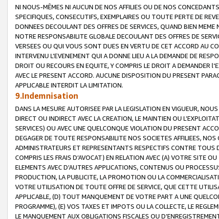
NI NOUS-MÊMES NI AUCUN DE NOS AFFILIES OU DE NOS CONCEDANT
SPECIFIQUES, CONSECUTIFS, EXEMPLAIRES OU TOUTE PERTE DE REVE
DONNEES DECOULANT DES OFFRES DE SERVICES, QUAND BIEN MEME N
NOTRE RESPONSABILITE GLOBALE DECOULANT DES OFFRES DE SERVI
VERSEES OU QUI VOUS SONT DUES EN VERTU DE CET ACCORD AU CO
INTERVENU L’EVENEMENT QUI A DONNE LIEU A LA DEMANDE DE RESP
DROIT OU RECOURS EN EQUITE, Y COMPRIS LE DROIT A DEMANDER l'
AVEC LE PRESENT ACCORD. AUCUNE DISPOSITION DU PRESENT PARAG
APPLICABLE INTERDIT LA LIMITATION.
9.Indemnisation
DANS LA MESURE AUTORISEE PAR LA LEGISLATION EN VIGUEUR, NO
DIRECT OU INDIRECT AVEC LA CREATION, LE MAINTIEN OU L’EXPLOIT
SERVICES) OU AVEC UNE QUELCONQUE VIOLATION DU PRESENT ACCO
DEGAGER DE TOUTE RESPONSABILITE NOS SOCIETES AFFILIEES, NOS 
ADMINISTRATEURS ET REPRESENTANTS RESPECTIFS CONTRE TOUS D
COMPRIS LES FRAIS D’AVOCAT) EN RELATION AVEC (A) VOTRE SITE O
ELEMENTS AVEC D’AUTRES APPLICATIONS, CONTENUS OU PROCESSUS, (
PRODUCTION, LA PUBLICITE, LA PROMOTION OU LA COMMERCIALISAT
VOTRE UTILISATION DE TOUTE OFFRE DE SERVICE, QUE CETTE UTILI
APPLICABLE, (D) TOUT MANQUEMENT DE VOTRE PART A UNE QUELCO
PROGRAMME), (E) VOS TAXES ET IMPOTS OU LA COLLECTE, LE REGLE
LE MANQUEMENT AUX OBLIGATIONS FISCALES OU D’ENREGISTREMENT 