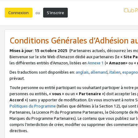
Connexion
S’inscrire
ou
Conditions Générales d’Adhésion 
Mises à jour
:
15 octobre 2025
(Partenaires actuels, découvrez les m
Bienvenue sur le site Web d’Amazon dédié aux partenaires (le «
Site P
les différentes entités d’Amazon, listées en
Annexe 1
(«
Amazon
» ou «
Des traductions sont disponibles en:
anglais
,
allemand
,
italien
,
espagno
prévaut.
Toute personne ou entité participant ou souhaitant participer à notre 
personnes ou entités, «
vous
» ou un «
Partenaire
») doit accepter le
Accord
») sans y apporter de modification. En vous inscrivant à notre Si
Politiques du Programme
(telles que définies à la Section 12), qui so
Partenaires, la Licence PI du Programme Partenaires, le Décompte de 
Marques du Programme Partenaires). Le contenu que vous publiez sur l
compris l'interdiction de créer, modifier ou supprimer des commentaires
directives.