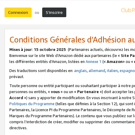
Connexion
S’inscrire
ou
Conditions Générales d’Adhésion 
Mises à jour
:
15 octobre 2025
(Partenaires actuels, découvrez les m
Bienvenue sur le site Web d’Amazon dédié aux partenaires (le «
Site P
les différentes entités d’Amazon, listées en
Annexe 1
(«
Amazon
» ou «
Des traductions sont disponibles en:
anglais
,
allemand
,
italien
,
espagno
prévaut.
Toute personne ou entité participant ou souhaitant participer à notre 
personnes ou entités, «
vous
» ou un «
Partenaire
») doit accepter le
Accord
») sans y apporter de modification. En vous inscrivant à notre Si
Politiques du Programme
(telles que définies à la Section 12), qui so
Partenaires, la Licence PI du Programme Partenaires, le Décompte de 
Marques du Programme Partenaires). Le contenu que vous publiez sur l
compris l'interdiction de créer, modifier ou supprimer des commentaires
directives.