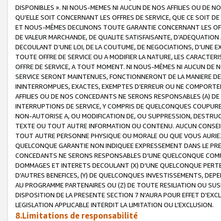
DISPONIBLES ». NI NOUS-MEMES NI AUCUN DE NOS AFFILIES OU D
QU’ELLE SOIT CONCERNANT LES OFFRES DE SERVICE, QUE CE SOIT DE
ET NOUS-MÊMES DECLINONS TOUTE GARANTIE CONCERNANT LES OFFRE
DE VALEUR MARCHANDE, DE QUALITE SATISFAISANTE, D’ADEQUATION
DECOULANT D’UNE LOI, DE LA COUTUME, DE NEGOCIATIONS, D’UNE
TOUTE OFFRE DE SERVICE OU A MODIFIER LA NATURE, LES CARACTERI
OFFRE DE SERVICE, A TOUT MOMENT. NI NOUS-MÊMES NI AUCUN DE 
SERVICE SERONT MAINTENUES, FONCTIONNERONT DE LA MANIERE DECR
ININTERROMPUES, EXACTES, EXEMPTES D’ERREUR OU NE COMPORT
AFFILIES OU DE NOS CONCEDANTS NE SERONS RESPONSABLES (A) DE
INTERRUPTIONS DE SERVICE, Y COMPRIS DE QUELCONQUES COUPURE
NON-AUTORISE A, OU MODIFICATION DE, OU SUPPRESSION, DESTRUC
TEXTE OU TOUT AUTRE INFORMATION OU CONTENU. AUCUN CONSEIL 
TOUT AUTRE PERSONNE PHYSIQUE OU MORALE OU QUE VOUS AURIEZ 
QUELCONQUE GARANTIE NON INDIQUEE EXPRESSEMENT DANS LE PRES
CONCEDANTS NE SERONS RESPONSABLES D’UNE QUELCONQUE COM
DOMMAGES ET INTERETS DECOULANT (X) D'UNE QUELCONQUE PERTE D
D'AUTRES BENEFICES, (Y) DE QUELCONQUES INVESTISSEMENTS, DEP
AU PROGRAMME PARTENAIRES OU (Z) DE TOUTE RESILIATION OU SU
DISPOSITION DE LA PRESENTE SECTION 7 N'AURA POUR EFFET D'EXC
LEGISLATION APPLICABLE INTERDIT LA LIMITATION OU L’EXCLUSION.
8.Limitations de responsabilité