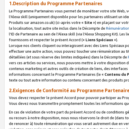
1.Description du Programme Partenaires
Le Programme Partenaires vous permet de monétiser votre site Web, vos 
l'Alexa skill (uniquement disponible pour les partenaires utilisant un 
Produits sur amazon.co.uk) (ci-après votre «
Site
») en plaçant sur votr
la localisation, tout autre site inclus dans le Décompte de
Rémunération
l'ID de Partenaire au sein de l'Alexa skill (via l'Alexa Shopping Kit). Le
fournissons et respecter le présent Accord («
Liens Spéciaux
»).
Lorsque nos clients cliquent ou interagissent avec des Liens Spéciaux p
effectuer une autre action, vous pouvez toucher une rémunération au ti
détaillées (et sous réserve des limites indiquées) dans le Décompte de
vers ces articles ou services, nous pouvons mettre à votre disposition d
contenus marketing et autres outils de création de liens, des interfaces
informations concernant le Programme Partenaires (le «
Contenu du 
texte ou tout autre information ou contenu concernant des produits prop
2.Exigences de Conformité au Programme Partenair
Vous devez respecter le présent Accord pour pouvoir participer au Pr
Vous devez nous transmettre promptement toutes les informations que
En cas de violation de votre part du présent Accord ou de conditions g
ou recours à notre disposition, nous nous réservons le droit de (dans 
de renoncer à) toute rémunération qui vous serait autrement due en ver