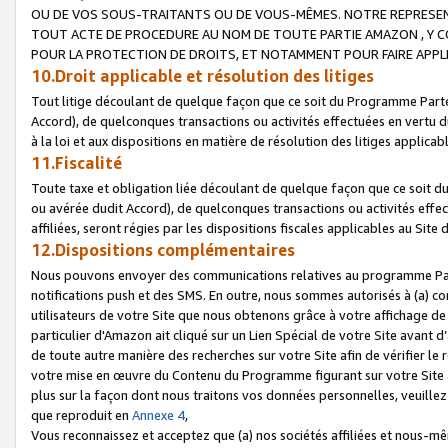
OU DE VOS SOUS-TRAITANTS OU DE VOUS-MÊMES. NOTRE REPRES
TOUT ACTE DE PROCEDURE AU NOM DE TOUTE PARTIE AMAZON , Y CO
POUR LA PROTECTION DE DROITS, ET NOTAMMENT POUR FAIRE APPL
10.Droit applicable et résolution des litiges
Tout litige découlant de quelque façon que ce soit du Programme Parte
Accord), de quelconques transactions ou activités effectuées en vertu d
à la loi et aux dispositions en matière de résolution des litiges applic
11.Fiscalité
Toute taxe et obligation liée découlant de quelque façon que ce soit 
ou avérée dudit Accord), de quelconques transactions ou activités effe
affiliées, seront régies par les dispositions fiscales applicables au Si
12.Dispositions complémentaires
Nous pouvons envoyer des communications relatives au programme Parten
notifications push et des SMS. En outre, nous sommes autorisés à (a) cont
utilisateurs de votre Site que nous obtenons grâce à votre affichage de
particulier d'Amazon ait cliqué sur un Lien Spécial de votre Site avant d
de toute autre manière des recherches sur votre Site afin de vérifier le re
votre mise en œuvre du Contenu du Programme figurant sur votre Site à
plus sur la façon dont nous traitons vos données personnelles, veuille
que reproduit en
Annexe 4
,
Vous reconnaissez et acceptez que (a) nos sociétés affiliées et nous-m