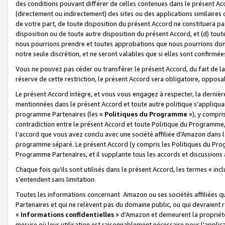
des conditions pouvant différer de celles contenues dans le présent Ac
(directement ou indirectement) des sites ou des applications similaires o
de votre part, de toute disposition du présent Accord ne constituera pa
disposition ou de toute autre disposition du présent Accord, et (d) tou
nous pourrions prendre et toutes approbations que nous pourrions donn
notre seule discrétion, et ne seront valables que si elles sont confirmée
Vous ne pouvez pas céder ou transférer le présent Accord, du fait de la 
réserve de cette restriction, le présent Accord sera obligatoire, opposab
Le présent Accord intègre, et vous vous engagez à respecter, la dernière 
mentionnées dans le présent Accord et toute autre politique s’appliqua
programme Partenaires (les «
Politiques du Programme
»), y compri
contradiction entre le présent Accord et toute Politique du Programme, 
l’accord que vous avez conclu avec une société affiliée d’Amazon dans 
programme séparé. Le présent Accord (y compris les Politiques du Progr
Programme Partenaires, et il supplante tous les accords et discussions 
Chaque fois qu’ils sont utilisés dans le présent Accord, les termes « in
s'entendent sans limitation.
Toutes les informations concernant Amazon ou ses sociétés affiliées 
Partenaires et qui ne relèvent pas du domaine public, ou qui devraient
«
Informations confidentielles
» d’Amazon et demeurent la propriété 
mesure où leur utilisation est raisonnablement nécessaire pour l'appli