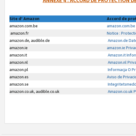
ANNEXE 4 : ACCORD DE PROTECTION 
Site d’ Amazon
Accord de pro
amazon.com.be
amazon.com.be 
amazon.fr
Notice : Protect
amazon.de, audible.de
Amazon.de Date
amazon.ie
amazon.ie Priva
amazon.it
Amazon.it Infor
amazon.nl
Amazon.nl Priva
amazon.pl
Informacja O P
amazon.es
Aviso de Privac
amazon.se
Integritetsmed
amazon.co.uk, audible.co.uk
Amazon.co.uk Pr