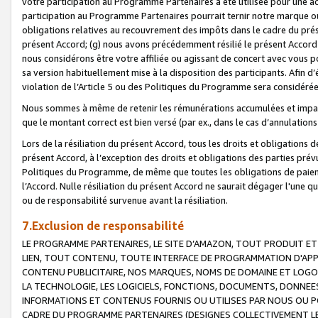
votre participation au Programme Partenaires a été utilisée pour une ac
participation au Programme Partenaires pourrait ternir notre marque ou
obligations relatives au recouvrement des impôts dans le cadre du prése
présent Accord; (g) nous avons précédemment résilié le présent Accord
nous considérons être votre affiliée ou agissant de concert avec vous 
sa version habituellement mise à la disposition des participants. Afin d’é
violation de l’Article 5 ou des Politiques du Programme sera considéré
Nous sommes à même de retenir les rémunérations accumulées et impayée
que le montant correct est bien versé (par ex., dans le cas d’annulations
Lors de la résiliation du présent Accord, tous les droits et obligations 
présent Accord, à l’exception des droits et obligations des parties prévus
Politiques du Programme, de même que toutes les obligations de paiement
l’Accord. Nulle résiliation du présent Accord ne saurait dégager l'une 
ou de responsabilité survenue avant la résiliation.
7.Exclusion de responsabilité
LE PROGRAMME PARTENAIRES, LE SITE D’AMAZON, TOUT PRODUIT ET 
LIEN, TOUT CONTENU, TOUTE INTERFACE DE PROGRAMMATION D'APP
CONTENU PUBLICITAIRE, NOS MARQUES, NOMS DE DOMAINE ET LOGOS
LA TECHNOLOGIE, LES LOGICIELS, FONCTIONS, DOCUMENTS, DONNEES
INFORMATIONS ET CONTENUS FOURNIS OU UTILISES PAR NOUS OU P
CADRE DU PROGRAMME PARTENAIRES (DESIGNES COLLECTIVEMENT LE