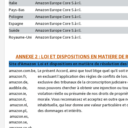
Italie
Amazon Europe Core S.à r.l.
Pays-Bas
Amazon Europe Core S.à r.l.
Pologne
Amazon Europe Core S.à r.l.
Espagne
Amazon Europe Core S.à r.l.
Suède
Amazon Europe Core S.à r.l.
Royaume-Uni
Amazon Europe Core S.à r.l.
ANNEXE 2 : LOI ET DISPOSITIONS EN MATIERE DE
Site d’Amazon
Loi et dispositions en matière de résolution des 
amazon.com.be,
Le présent Accord, ainsi que tout litige quel qu’il soi
amazon.fr,
en excluant l’application des règles de conflits de l
amazon.de,
exclusive des tribunaux de la circonscription judiciai
audible.de,
nous pouvons chercher à obtenir une injonction ou tou
amazon.ie,
violation réelle ou présumée de nos droits de proprié
amazon.it,
morale. Vous reconnaissez et acceptez en outre que n
amazon.nl,
inhabituelle, qui leur donne une valeur particulière 
amazon.pl,
des dommages et intérêts.
amazon.es,
amazon.se,
amazon.co.uk,