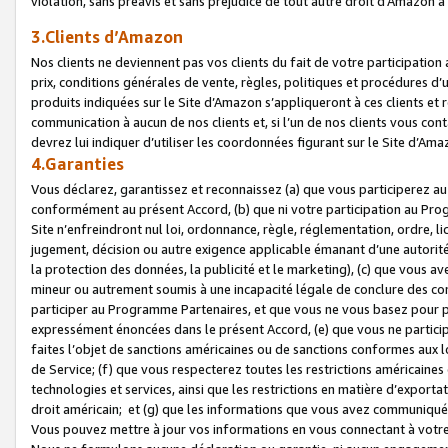
violation, sans préavis et sans préjudice de tout autre droit d’Amazo
3.Clients d’Amazon
Nos clients ne deviennent pas vos clients du fait de votre participati
prix, conditions générales de vente, règles, politiques et procédures d’u
produits indiquées sur le Site d’Amazon s’appliqueront à ces clients et
communication à aucun de nos clients et, si l’un de nos clients vous co
devrez lui indiquer d’utiliser les coordonnées figurant sur le Site d’Ama
4.Garanties
Vous déclarez, garantissez et reconnaissez (a) que vous participerez a
conformément au présent Accord, (b) que ni votre participation au Prog
Site n’enfreindront nul loi, ordonnance, règle, réglementation, ordre, li
jugement, décision ou autre exigence applicable émanant d’une autori
la protection des données, la publicité et le marketing), (c) que vous 
mineur ou autrement soumis à une incapacité légale de conclure des con
participer au Programme Partenaires, et que vous ne vous basez pour pr
expressément énoncées dans le présent Accord, (e) que vous ne particip
faites l’objet de sanctions américaines ou de sanctions conformes aux 
de Service; (f) que vous respecterez toutes les restrictions américaines
technologies et services, ainsi que les restrictions en matière d’exporta
droit américain; et (g) que les informations que vous avez communiqué
Vous pouvez mettre à jour vos informations en vous connectant à votre