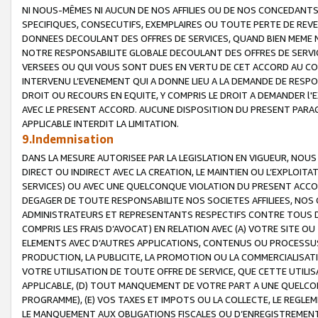
NI NOUS-MÊMES NI AUCUN DE NOS AFFILIES OU DE NOS CONCEDANT
SPECIFIQUES, CONSECUTIFS, EXEMPLAIRES OU TOUTE PERTE DE REVE
DONNEES DECOULANT DES OFFRES DE SERVICES, QUAND BIEN MEME N
NOTRE RESPONSABILITE GLOBALE DECOULANT DES OFFRES DE SERVI
VERSEES OU QUI VOUS SONT DUES EN VERTU DE CET ACCORD AU CO
INTERVENU L’EVENEMENT QUI A DONNE LIEU A LA DEMANDE DE RESP
DROIT OU RECOURS EN EQUITE, Y COMPRIS LE DROIT A DEMANDER l'
AVEC LE PRESENT ACCORD. AUCUNE DISPOSITION DU PRESENT PARAG
APPLICABLE INTERDIT LA LIMITATION.
9.Indemnisation
DANS LA MESURE AUTORISEE PAR LA LEGISLATION EN VIGUEUR, NO
DIRECT OU INDIRECT AVEC LA CREATION, LE MAINTIEN OU L’EXPLOIT
SERVICES) OU AVEC UNE QUELCONQUE VIOLATION DU PRESENT ACCO
DEGAGER DE TOUTE RESPONSABILITE NOS SOCIETES AFFILIEES, NOS 
ADMINISTRATEURS ET REPRESENTANTS RESPECTIFS CONTRE TOUS D
COMPRIS LES FRAIS D’AVOCAT) EN RELATION AVEC (A) VOTRE SITE O
ELEMENTS AVEC D’AUTRES APPLICATIONS, CONTENUS OU PROCESSUS, (
PRODUCTION, LA PUBLICITE, LA PROMOTION OU LA COMMERCIALISAT
VOTRE UTILISATION DE TOUTE OFFRE DE SERVICE, QUE CETTE UTILI
APPLICABLE, (D) TOUT MANQUEMENT DE VOTRE PART A UNE QUELCO
PROGRAMME), (E) VOS TAXES ET IMPOTS OU LA COLLECTE, LE REGLE
LE MANQUEMENT AUX OBLIGATIONS FISCALES OU D’ENREGISTREMENT 