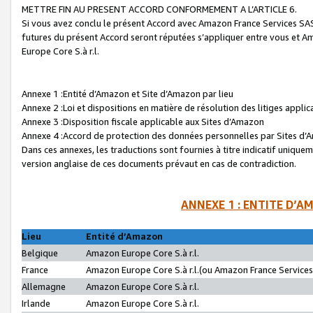
METTRE FIN AU PRESENT ACCORD CONFORMEMENT A L’ARTICLE 6.
Si vous avez conclu le présent Accord avec Amazon France Services SAS 
futures du présent Accord seront réputées s’appliquer entre vous et 
Europe Core S.à r.l.
Annexe 1 :Entité d’Amazon et Site d’Amazon par lieu
Annexe 2 :Loi et dispositions en matière de résolution des litiges appli
Annexe 3 :Disposition fiscale applicable aux Sites d’Amazon
Annexe 4 :Accord de protection des données personnelles par Sites d
Dans ces annexes, les traductions sont fournies à titre indicatif uniquem
version anglaise de ces documents prévaut en cas de contradiction.
ANNEXE 1 : ENTITE D’A
Lieu
Entité d’Amazon
Belgique
Amazon Europe Core S.à r.l.
France
Amazon Europe Core S.à r.l.(ou Amazon France Services 
Allemagne
Amazon Europe Core S.à r.l.
Irlande
Amazon Europe Core S.à r.l.