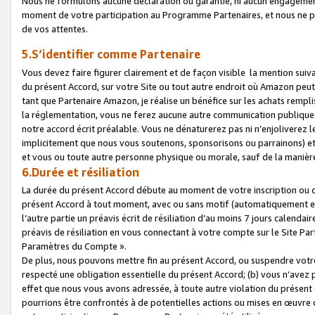
Nous ne formulons aucune déclaration ou garantie, ni aucun engagemen
moment de votre participation au Programme Partenaires, et nous ne p
de vos attentes.
5.S’identifier comme Partenaire
Vous devez faire figurer clairement et de façon visible la mention sui
du présent Accord, sur votre Site ou tout autre endroit où Amazon peut vo
tant que Partenaire Amazon, je réalise un bénéfice sur les achats remplis
la réglementation, vous ne ferez aucune autre communication publique
notre accord écrit préalable. Vous ne dénaturerez pas ni n’enjoliverez 
implicitement que nous vous soutenons, sponsorisons ou parrainons) et v
et vous ou toute autre personne physique ou morale, sauf de la manièr
6.Durée et résiliation
La durée du présent Accord débute au moment de votre inscription ou de
présent Accord à tout moment, avec ou sans motif (automatiquement et sa
l’autre partie un préavis écrit de résiliation d’au moins 7 jours calenda
préavis de résiliation en vous connectant à votre compte sur le Site Par
Paramètres du Compte ».
De plus, nous pouvons mettre fin au présent Accord, ou suspendre votre 
respecté une obligation essentielle du présent Accord; (b) vous n’avez p
effet que nous vous avons adressée, à toute autre violation du présen
pourrions être confrontés à de potentielles actions ou mises en œuvre 