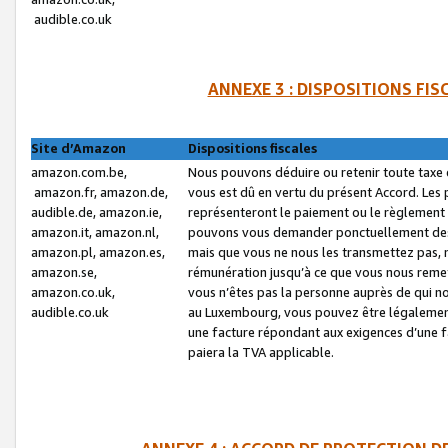
audible.co.uk
ANNEXE 3 : DISPOSITIONS FI
Site d’Amazon
Dispositions fiscales
amazon.com.be,
Nous pouvons déduire ou retenir toute taxe 
amazon.fr, amazon.de,
vous est dû en vertu du présent Accord. Les 
audible.de, amazon.ie,
représenteront le paiement ou le règlement 
amazon.it, amazon.nl,
pouvons vous demander ponctuellement des r
amazon.pl, amazon.es,
mais que vous ne nous les transmettez pas, n
amazon.se,
rémunération jusqu’à ce que vous nous reme
amazon.co.uk,
vous n’êtes pas la personne auprès de qui no
audible.co.uk
au Luxembourg, vous pouvez être légalement 
une facture répondant aux exigences d’une 
paiera la TVA applicable.