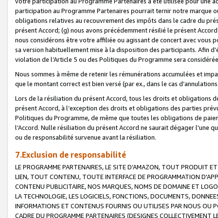
votre participation au Programme Partenaires a été utilisée pour une ac
participation au Programme Partenaires pourrait ternir notre marque ou
obligations relatives au recouvrement des impôts dans le cadre du prése
présent Accord; (g) nous avons précédemment résilié le présent Accord
nous considérons être votre affiliée ou agissant de concert avec vous 
sa version habituellement mise à la disposition des participants. Afin d’é
violation de l’Article 5 ou des Politiques du Programme sera considéré
Nous sommes à même de retenir les rémunérations accumulées et impayée
que le montant correct est bien versé (par ex., dans le cas d’annulations
Lors de la résiliation du présent Accord, tous les droits et obligations 
présent Accord, à l’exception des droits et obligations des parties prévus
Politiques du Programme, de même que toutes les obligations de paiement
l’Accord. Nulle résiliation du présent Accord ne saurait dégager l'une 
ou de responsabilité survenue avant la résiliation.
7.Exclusion de responsabilité
LE PROGRAMME PARTENAIRES, LE SITE D’AMAZON, TOUT PRODUIT ET 
LIEN, TOUT CONTENU, TOUTE INTERFACE DE PROGRAMMATION D'APP
CONTENU PUBLICITAIRE, NOS MARQUES, NOMS DE DOMAINE ET LOGOS
LA TECHNOLOGIE, LES LOGICIELS, FONCTIONS, DOCUMENTS, DONNEES
INFORMATIONS ET CONTENUS FOURNIS OU UTILISES PAR NOUS OU P
CADRE DU PROGRAMME PARTENAIRES (DESIGNES COLLECTIVEMENT LE