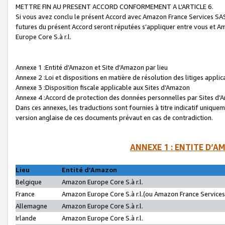
METTRE FIN AU PRESENT ACCORD CONFORMEMENT A L’ARTICLE 6.
Si vous avez conclu le présent Accord avec Amazon France Services SAS 
futures du présent Accord seront réputées s’appliquer entre vous et 
Europe Core S.à r.l.
Annexe 1 :Entité d’Amazon et Site d’Amazon par lieu
Annexe 2 :Loi et dispositions en matière de résolution des litiges appli
Annexe 3 :Disposition fiscale applicable aux Sites d’Amazon
Annexe 4 :Accord de protection des données personnelles par Sites d
Dans ces annexes, les traductions sont fournies à titre indicatif uniquem
version anglaise de ces documents prévaut en cas de contradiction.
ANNEXE 1 : ENTITE D’A
Lieu
Entité d’Amazon
Belgique
Amazon Europe Core S.à r.l.
France
Amazon Europe Core S.à r.l.(ou Amazon France Services 
Allemagne
Amazon Europe Core S.à r.l.
Irlande
Amazon Europe Core S.à r.l.