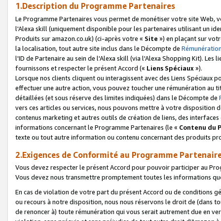
1.Description du Programme Partenaires
Le Programme Partenaires vous permet de monétiser votre site Web, vos 
l'Alexa skill (uniquement disponible pour les partenaires utilisant un 
Produits sur amazon.co.uk) (ci-après votre «
Site
») en plaçant sur votr
la localisation, tout autre site inclus dans le Décompte de
Rémunération
l'ID de Partenaire au sein de l'Alexa skill (via l'Alexa Shopping Kit). Le
fournissons et respecter le présent Accord («
Liens Spéciaux
»).
Lorsque nos clients cliquent ou interagissent avec des Liens Spéciaux p
effectuer une autre action, vous pouvez toucher une rémunération au ti
détaillées (et sous réserve des limites indiquées) dans le Décompte de
vers ces articles ou services, nous pouvons mettre à votre disposition d
contenus marketing et autres outils de création de liens, des interfaces
informations concernant le Programme Partenaires (le «
Contenu du 
texte ou tout autre information ou contenu concernant des produits prop
2.Exigences de Conformité au Programme Partenair
Vous devez respecter le présent Accord pour pouvoir participer au Pr
Vous devez nous transmettre promptement toutes les informations que
En cas de violation de votre part du présent Accord ou de conditions g
ou recours à notre disposition, nous nous réservons le droit de (dans 
de renoncer à) toute rémunération qui vous serait autrement due en ver