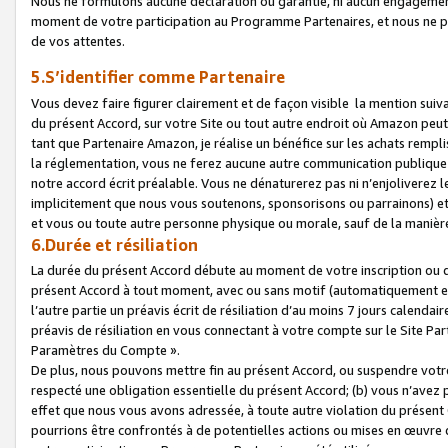
Nous ne formulons aucune déclaration ou garantie, ni aucun engagemen
moment de votre participation au Programme Partenaires, et nous ne p
de vos attentes.
5.S’identifier comme Partenaire
Vous devez faire figurer clairement et de façon visible la mention sui
du présent Accord, sur votre Site ou tout autre endroit où Amazon peut vo
tant que Partenaire Amazon, je réalise un bénéfice sur les achats remplis
la réglementation, vous ne ferez aucune autre communication publique
notre accord écrit préalable. Vous ne dénaturerez pas ni n’enjoliverez 
implicitement que nous vous soutenons, sponsorisons ou parrainons) et v
et vous ou toute autre personne physique ou morale, sauf de la manièr
6.Durée et résiliation
La durée du présent Accord débute au moment de votre inscription ou de
présent Accord à tout moment, avec ou sans motif (automatiquement et sa
l’autre partie un préavis écrit de résiliation d’au moins 7 jours calenda
préavis de résiliation en vous connectant à votre compte sur le Site Par
Paramètres du Compte ».
De plus, nous pouvons mettre fin au présent Accord, ou suspendre votre 
respecté une obligation essentielle du présent Accord; (b) vous n’avez p
effet que nous vous avons adressée, à toute autre violation du présen
pourrions être confrontés à de potentielles actions ou mises en œuvre 