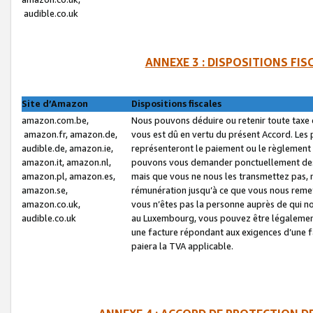
audible.co.uk
ANNEXE 3 : DISPOSITIONS FI
Site d’Amazon
Dispositions fiscales
amazon.com.be,
Nous pouvons déduire ou retenir toute taxe 
amazon.fr, amazon.de,
vous est dû en vertu du présent Accord. Les 
audible.de, amazon.ie,
représenteront le paiement ou le règlement 
amazon.it, amazon.nl,
pouvons vous demander ponctuellement des r
amazon.pl, amazon.es,
mais que vous ne nous les transmettez pas, n
amazon.se,
rémunération jusqu’à ce que vous nous reme
amazon.co.uk,
vous n’êtes pas la personne auprès de qui no
audible.co.uk
au Luxembourg, vous pouvez être légalement 
une facture répondant aux exigences d’une 
paiera la TVA applicable.