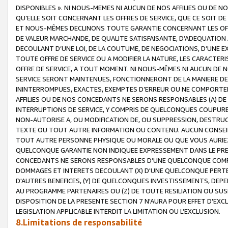
DISPONIBLES ». NI NOUS-MEMES NI AUCUN DE NOS AFFILIES OU D
QU’ELLE SOIT CONCERNANT LES OFFRES DE SERVICE, QUE CE SOIT DE
ET NOUS-MÊMES DECLINONS TOUTE GARANTIE CONCERNANT LES OFFRE
DE VALEUR MARCHANDE, DE QUALITE SATISFAISANTE, D’ADEQUATION
DECOULANT D’UNE LOI, DE LA COUTUME, DE NEGOCIATIONS, D’UNE
TOUTE OFFRE DE SERVICE OU A MODIFIER LA NATURE, LES CARACTERI
OFFRE DE SERVICE, A TOUT MOMENT. NI NOUS-MÊMES NI AUCUN DE 
SERVICE SERONT MAINTENUES, FONCTIONNERONT DE LA MANIERE DECR
ININTERROMPUES, EXACTES, EXEMPTES D’ERREUR OU NE COMPORT
AFFILIES OU DE NOS CONCEDANTS NE SERONS RESPONSABLES (A) DE
INTERRUPTIONS DE SERVICE, Y COMPRIS DE QUELCONQUES COUPURE
NON-AUTORISE A, OU MODIFICATION DE, OU SUPPRESSION, DESTRUC
TEXTE OU TOUT AUTRE INFORMATION OU CONTENU. AUCUN CONSEIL 
TOUT AUTRE PERSONNE PHYSIQUE OU MORALE OU QUE VOUS AURIEZ 
QUELCONQUE GARANTIE NON INDIQUEE EXPRESSEMENT DANS LE PRES
CONCEDANTS NE SERONS RESPONSABLES D’UNE QUELCONQUE COM
DOMMAGES ET INTERETS DECOULANT (X) D'UNE QUELCONQUE PERTE D
D'AUTRES BENEFICES, (Y) DE QUELCONQUES INVESTISSEMENTS, DEP
AU PROGRAMME PARTENAIRES OU (Z) DE TOUTE RESILIATION OU SU
DISPOSITION DE LA PRESENTE SECTION 7 N'AURA POUR EFFET D'EXC
LEGISLATION APPLICABLE INTERDIT LA LIMITATION OU L’EXCLUSION.
8.Limitations de responsabilité