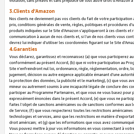
violation, sans préavis et sans préjudice de tout autre droit d’Amazo
3.Clients d’Amazon
Nos clients ne deviennent pas vos clients du fait de votre participati
prix, conditions générales de vente, règles, politiques et procédures d’u
produits indiquées sur le Site d’Amazon s’appliqueront à ces clients et
communication à aucun de nos clients et, si l’un de nos clients vous co
devrez lui indiquer d’utiliser les coordonnées figurant sur le Site d’Ama
4.Garanties
Vous déclarez, garantissez et reconnaissez (a) que vous participerez a
conformément au présent Accord, (b) que ni votre participation au Prog
Site n’enfreindront nul loi, ordonnance, règle, réglementation, ordre, li
jugement, décision ou autre exigence applicable émanant d’une autori
la protection des données, la publicité et le marketing), (c) que vous 
mineur ou autrement soumis à une incapacité légale de conclure des con
participer au Programme Partenaires, et que vous ne vous basez pour pr
expressément énoncées dans le présent Accord, (e) que vous ne particip
faites l’objet de sanctions américaines ou de sanctions conformes aux 
de Service; (f) que vous respecterez toutes les restrictions américaines
technologies et services, ainsi que les restrictions en matière d’exporta
droit américain; et (g) que les informations que vous avez communiqué
Vous pouvez mettre à jour vos informations en vous connectant à votre