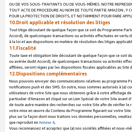
OU DE VOS SOUS-TRAITANTS OU DE VOUS-MÊMES. NOTRE REPRES
TOUT ACTE DE PROCEDURE AU NOM DE TOUTE PARTIE AMAZON , Y CO
POUR LA PROTECTION DE DROITS, ET NOTAMMENT POUR FAIRE APPL
10.Droit applicable et résolution des litiges
Tout litige découlant de quelque façon que ce soit du Programme Parte
Accord), de quelconques transactions ou activités effectuées en vertu d
à la loi et aux dispositions en matière de résolution des litiges applic
11.Fiscalité
Toute taxe et obligation liée découlant de quelque façon que ce soit 
ou avérée dudit Accord), de quelconques transactions ou activités effe
affiliées, seront régies par les dispositions fiscales applicables au Si
12.Dispositions complémentaires
Nous pouvons envoyer des communications relatives au programme Parten
notifications push et des SMS. En outre, nous sommes autorisés à (a) cont
utilisateurs de votre Site que nous obtenons grâce à votre affichage de
particulier d'Amazon ait cliqué sur un Lien Spécial de votre Site avant d
de toute autre manière des recherches sur votre Site afin de vérifier le re
votre mise en œuvre du Contenu du Programme figurant sur votre Site à
plus sur la façon dont nous traitons vos données personnelles, veuille
que reproduit en
Annexe 4
,
Vous reconnaissez et acceptez que (a) nos sociétés affiliées et nous-m