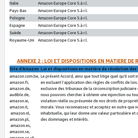
Italie
Amazon Europe Core S.à r.l.
Pays-Bas
Amazon Europe Core S.à r.l.
Pologne
Amazon Europe Core S.à r.l.
Espagne
Amazon Europe Core S.à r.l.
Suède
Amazon Europe Core S.à r.l.
Royaume-Uni
Amazon Europe Core S.à r.l.
ANNEXE 2 : LOI ET DISPOSITIONS EN MATIERE DE
Site d’Amazon
Loi et dispositions en matière de résolution des 
amazon.com.be,
Le présent Accord, ainsi que tout litige quel qu’il soi
amazon.fr,
en excluant l’application des règles de conflits de l
amazon.de,
exclusive des tribunaux de la circonscription judiciai
audible.de,
nous pouvons chercher à obtenir une injonction ou tou
amazon.ie,
violation réelle ou présumée de nos droits de proprié
amazon.it,
morale. Vous reconnaissez et acceptez en outre que n
amazon.nl,
inhabituelle, qui leur donne une valeur particulière 
amazon.pl,
des dommages et intérêts.
amazon.es,
amazon.se,
amazon.co.uk,