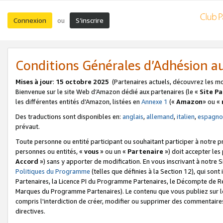
Connexion
S’inscrire
ou
Conditions Générales d’Adhésion 
Mises à jour
:
15 octobre 2025
(Partenaires actuels, découvrez les m
Bienvenue sur le site Web d’Amazon dédié aux partenaires (le «
Site P
les différentes entités d’Amazon, listées en
Annexe 1
(«
Amazon
» ou «
Des traductions sont disponibles en:
anglais
,
allemand
,
italien
,
espagno
prévaut.
Toute personne ou entité participant ou souhaitant participer à notre 
personnes ou entités, «
vous
» ou un «
Partenaire
») doit accepter le
Accord
») sans y apporter de modification. En vous inscrivant à notre Si
Politiques du Programme
(telles que définies à la Section 12), qui so
Partenaires, la Licence PI du Programme Partenaires, le Décompte de 
Marques du Programme Partenaires). Le contenu que vous publiez sur l
compris l'interdiction de créer, modifier ou supprimer des commentaires
directives.