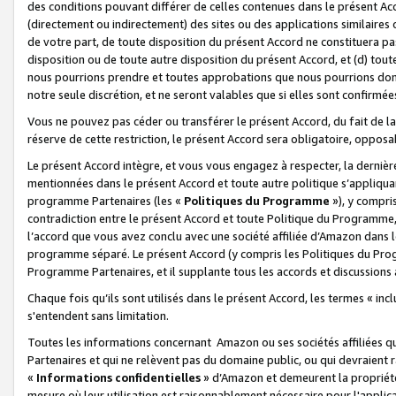
des conditions pouvant différer de celles contenues dans le présent Ac
(directement ou indirectement) des sites ou des applications similaires o
de votre part, de toute disposition du présent Accord ne constituera pa
disposition ou de toute autre disposition du présent Accord, et (d) tou
nous pourrions prendre et toutes approbations que nous pourrions donn
notre seule discrétion, et ne seront valables que si elles sont confirmée
Vous ne pouvez pas céder ou transférer le présent Accord, du fait de la 
réserve de cette restriction, le présent Accord sera obligatoire, opposab
Le présent Accord intègre, et vous vous engagez à respecter, la dernière 
mentionnées dans le présent Accord et toute autre politique s’appliqua
programme Partenaires (les «
Politiques du Programme
»), y compri
contradiction entre le présent Accord et toute Politique du Programme, 
l’accord que vous avez conclu avec une société affiliée d’Amazon dans 
programme séparé. Le présent Accord (y compris les Politiques du Progr
Programme Partenaires, et il supplante tous les accords et discussions 
Chaque fois qu’ils sont utilisés dans le présent Accord, les termes « in
s'entendent sans limitation.
Toutes les informations concernant Amazon ou ses sociétés affiliées 
Partenaires et qui ne relèvent pas du domaine public, ou qui devraient
«
Informations confidentielles
» d’Amazon et demeurent la propriété 
mesure où leur utilisation est raisonnablement nécessaire pour l'appli