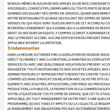
NI NOUS-MÊMES NI AUCUN DE NOS AFFILIES OU DE NOS CONCEDANT
SPECIFIQUES, CONSECUTIFS, EXEMPLAIRES OU TOUTE PERTE DE REVE
DONNEES DECOULANT DES OFFRES DE SERVICES, QUAND BIEN MEME N
NOTRE RESPONSABILITE GLOBALE DECOULANT DES OFFRES DE SERVI
VERSEES OU QUI VOUS SONT DUES EN VERTU DE CET ACCORD AU CO
INTERVENU L’EVENEMENT QUI A DONNE LIEU A LA DEMANDE DE RESP
DROIT OU RECOURS EN EQUITE, Y COMPRIS LE DROIT A DEMANDER l'
AVEC LE PRESENT ACCORD. AUCUNE DISPOSITION DU PRESENT PARAG
APPLICABLE INTERDIT LA LIMITATION.
9.Indemnisation
DANS LA MESURE AUTORISEE PAR LA LEGISLATION EN VIGUEUR, NO
DIRECT OU INDIRECT AVEC LA CREATION, LE MAINTIEN OU L’EXPLOIT
SERVICES) OU AVEC UNE QUELCONQUE VIOLATION DU PRESENT ACCO
DEGAGER DE TOUTE RESPONSABILITE NOS SOCIETES AFFILIEES, NOS 
ADMINISTRATEURS ET REPRESENTANTS RESPECTIFS CONTRE TOUS D
COMPRIS LES FRAIS D’AVOCAT) EN RELATION AVEC (A) VOTRE SITE O
ELEMENTS AVEC D’AUTRES APPLICATIONS, CONTENUS OU PROCESSUS, (
PRODUCTION, LA PUBLICITE, LA PROMOTION OU LA COMMERCIALISAT
VOTRE UTILISATION DE TOUTE OFFRE DE SERVICE, QUE CETTE UTILI
APPLICABLE, (D) TOUT MANQUEMENT DE VOTRE PART A UNE QUELCO
PROGRAMME), (E) VOS TAXES ET IMPOTS OU LA COLLECTE, LE REGLE
LE MANQUEMENT AUX OBLIGATIONS FISCALES OU D’ENREGISTREMENT 