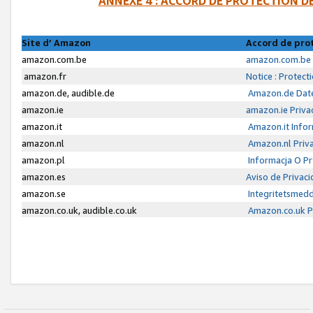
ANNEXE 4 : ACCORD DE PROTECTION 
Site d’ Amazon
Accord de pro
amazon.com.be
amazon.com.be 
amazon.fr
Notice : Protect
amazon.de, audible.de
Amazon.de Date
amazon.ie
amazon.ie Priva
amazon.it
Amazon.it Infor
amazon.nl
Amazon.nl Priva
amazon.pl
Informacja O P
amazon.es
Aviso de Privac
amazon.se
Integritetsmed
amazon.co.uk, audible.co.uk
Amazon.co.uk Pr