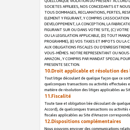
QUELCONQUE VIOLATION DU PRESENT ACCORD DE
SOCIETES AFFILIEES, NOS CONCEDANTS ET NOUS
TOUS DOMMAGES, RECLAMATIONS, PERTES, RESPO
ELEMENT Y FIGURANT, Y COMPRIS L’ASSOCIATION
DEVELOPPEMENT, LA CONCEPTION, LA FABRICATI
FIGURANT SUR OU DANS VOTRE SITE, (C) VOTRE 
OU LA LEGISLATION APPLICABLE, (D) TOUT MA
PROGRAMME), (E) VOS TAXES ET IMPOTS OU LA 
AUX OBLIGATIONS FISCALES OU D’ENREGISTREME
VOUS-MÊMES. NOTRE REPRESENTANT OU NOUS-
AMAZON , Y COMPRIS PAR MANDAT SPECIAL POUR
PRESENTE SECTION.
10.Droit applicable et résolution des 
Tout litige découlant de quelque façon que ce soi
quelconques transactions ou activités effectuées en
matière de résolution des litiges applicables au S
11.Fiscalité
Toute taxe et obligation liée découlant de quelqu
Accord), de quelconques transactions ou activités e
fiscales applicables au Site d’Amazon corresponda
12.Dispositions complémentaires
Nous pouvons envoyer des communications relatives