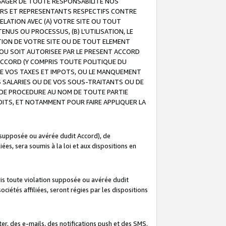
GAGER DE TOUTE RESPONSABILITE NOS
EURS ET REPRESENTANTS RESPECTIFS CONTRE
ELATION AVEC (A) VOTRE SITE OU TOUT
ENUS OU PROCESSUS, (B) L’UTILISATION, LE
ATION DE VOTRE SITE OU DE TOUT ELEMENT
E OU SOIT AUTORISEE PAR LE PRESENT ACCORD
ACCORD (Y COMPRIS TOUTE POLITIQUE DU
DE VOS TAXES ET IMPOTS, OU LE MANQUEMENT
OS SALARIES OU DE VOS SOUS-TRAITANTS OU DE
DE PROCEDURE AU NOM DE TOUTE PARTIE
OITS, ET NOTAMMENT POUR FAIRE APPLIQUER LA
 supposée ou avérée dudit Accord), de
ées, sera soumis à la loi et aux dispositions en
is toute violation supposée ou avérée dudit
iétés affiliées, seront régies par les dispositions
r, des e-mails, des notifications push et des SMS.