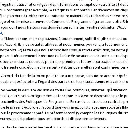
registrer, utiliser et divulguer des informations au sujet de votre Site et des
u Programme (par exemple, le fait qu’un client particulier d'Amazon ait cliqu
ôler, parcourir et effectuer de toute autre manière des recherches sur votre Si
tre logo et votre mise en œuvre du Contenu du Programme figurant sur votre Si
 façon dont nous traitons vos données personnelles, veuillez consulter l’Acc
 4
,
 affiliées et nous-mêmes pouvons, à tout moment, solliciter (directement ou 
nt Accord, (b) nos sociétés affiliées et nous-mêmes pouvons, à tout moment, 
votre Site, (c) le fait que nous n’imposions pas la stricte exécution, de votre
poser ultérieurement l’exécution de ladite disposition ou de toute autre disp
ce, toutes mesures que nous pourrions prendre et toutes approbations que n
otre seule discrétion, et ne seront valables que si elles sont confirmées par 
Accord, du fait de la loi ou pour toute autre cause, sans notre accord exprès 
posable et exécutoire à l’égard des parties, de leurs successeurs et ayants dro
especter, la dernière version de toutes les politiques, annexes, spécification
ant aux outils, sous-programmes et fonctions mis à votre disposition par le 
 ponctuelles des Politiques du Programme. En cas de contradiction entre le p
ntre le présent Accord et l’accord que vous avez conclu avec une société aff
 pour le programme séparé. Le présent Accord (y compris les Politiques du Pr
ires, et il supplante tous les accords et discussions antérieurs.
cord, les termes « inclut/incluent », « y compris », « notamment » et « par e