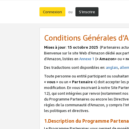
Connexion
S’inscrire
ou
Conditions Générales d
Mises à jour
:
15 octobre 2025
(Partenaires actu
Bienvenue sur le site Web d’Amazon dédié aux part
d’Amazon, listées en
Annexe 1
(«
Amazon
» ou «
n
Des traductions sont disponibles en:
anglais
,
alle
Toute personne ou entité participant ou souhaitan
«
vous
» ou un «
Partenaire
») doit accepter les
modification. En vous inscrivant à notre Site Parte
12), qui sont intégrées par renvoi (notamment no
du Programme Partenaires ou encore les Directive
règles de la communauté d'Amazon, y compris l'int
les politiques et directives.
1.Description du Programme Partena
Le Programme Partenaires vous permet de monétiser 