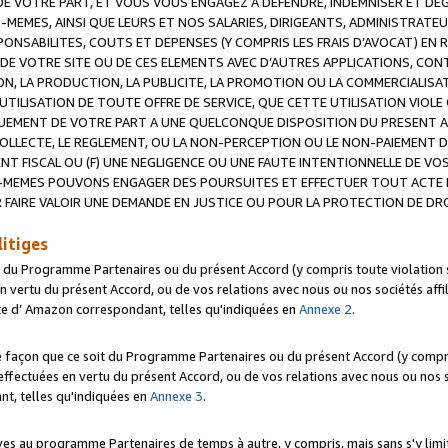
 VOTRE PART, ET VOUS VOUS ENGAGEZ A DEFENDRE, INDEMNISER ET DE
-MEMES, AINSI QUE LEURS ET NOS SALARIES, DIRIGEANTS, ADMINISTRAT
NSABILITES, COUTS ET DEPENSES (Y COMPRIS LES FRAIS D’AVOCAT) EN R
 DE VOTRE SITE OU DE CES ELEMENTS AVEC D’AUTRES APPLICATIONS, CONT
ON, LA PRODUCTION, LA PUBLICITE, LA PROMOTION OU LA COMMERCIALIS
UTILISATION DE TOUTE OFFRE DE SERVICE, QUE CETTE UTILISATION VIOL
NQUEMENT DE VOTRE PART A UNE QUELCONQUE DISPOSITION DU PRESENT 
COLLECTE, LE REGLEMENT, OU LA NON-PERCEPTION OU LE NON-PAIEMENT 
NT FISCAL OU (F) UNE NEGLIGENCE OU UNE FAUTE INTENTIONNELLE DE V
MEMES POUVONS ENGAGER DES POURSUITES ET EFFECTUER TOUT ACTE 
 FAIRE VALOIR UNE DEMANDE EN JUSTICE OU POUR LA PROTECTION DE DR
litiges
t du Programme Partenaires ou du présent Accord (y compris toute violation
 vertu du présent Accord, ou de vos relations avec nous ou nos sociétés affili
ite d’ Amazon correspondant, telles qu'indiquées en
Annexe 2
.
e façon que ce soit du Programme Partenaires ou du présent Accord (y compr
ffectuées en vertu du présent Accord, ou de vos relations avec nous ou nos soc
nt, telles qu'indiquées en
Annexe 3
.
 au programme Partenaires de temps à autre, y compris, mais sans s'y limite