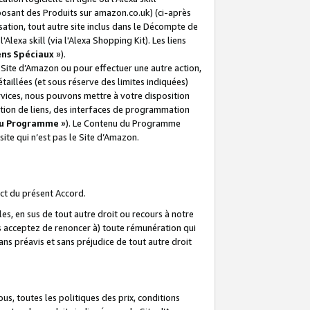
posant des Produits sur amazon.co.uk) (ci-après
isation, tout autre site inclus dans le Décompte de
 l'Alexa skill (via l'Alexa Shopping Kit). Les liens
ens Spéciaux
»).
e Site d’Amazon ou pour effectuer une autre action,
aillées (et sous réserve des limites indiquées)
 services, nous pouvons mettre à votre disposition
ation de liens, des interfaces de programmation
u Programme
»). Le Contenu du Programme
ite qui n’est pas le Site d’Amazon.
ct du présent Accord.
s, en sus de tout autre droit ou recours à notre
s acceptez de renoncer à) toute rémunération qui
ans préavis et sans préjudice de tout autre droit
s, toutes les politiques des prix, conditions