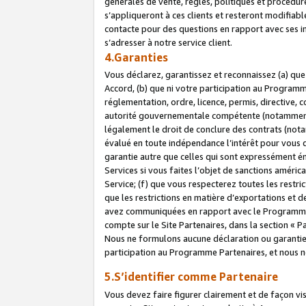
générales de vente, règles, politiques et procédure
s’appliqueront à ces clients et resteront modifiabl
contacte pour des questions en rapport avec ses in
s’adresser à notre service client.
4.Garanties
Vous déclarez, garantissez et reconnaissez (a) qu
Accord, (b) que ni votre participation au Programme
réglementation, ordre, licence, permis, directive,
autorité gouvernementale compétente (notamment le
légalement le droit de conclure des contrats (not
évalué en toute indépendance l’intérêt pour vous 
garantie autre que celles qui sont expressément én
Services si vous faites l’objet de sanctions amér
Service; (f) que vous respecterez toutes les restri
que les restrictions en matière d’exportations et d
avez communiquées en rapport avec le Programme P
compte sur le Site Partenaires, dans la section «
Nous ne formulons aucune déclaration ou garantie
participation au Programme Partenaires, et nous n
5.S’identifier comme Partenaire
Vous devez faire figurer clairement et de façon vi