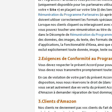
(uniquement disponible pour les partenaires utilis
votre «
Site
») en plaçant sur votre Site (i) des li
Rémunération du Programme Partenaires
(ci-aprè
doivent utiliser correctement les formats spéciaux
Lorsque nos clients cliquent ou interagissent avec
vous pouvez toucher une rémunération au titre du p
dans le Décompte de
Rémunération du Programme
des données, des images, du texte, des formats de 
d’applications, la fonctionnalité d'Alexa, ainsi q
exclut explicitement toute donnée, image, texte ou
2.Exigences de Conformité au Progr
Vous devez respecter le présent Accord pour pouv
Vous devez nous transmettre promptement toutes 
En cas de violation de votre part du présent Accor
disposition, nous nous réservons le droit de (dans
vous serait autrement due en vertu du présent Accor
d’Amazon à demander réparation de tout dommag
3.Clients d’Amazon
Nos clients ne deviennent pas vos clients du fait 