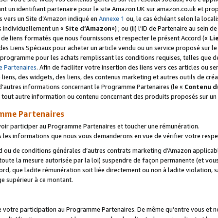
ant un identifiant partenaire pour le site Amazon UK sur amazon.co.uk et pro
ens vers un Site d’Amazon indiqué en
Annexe 1
ou, le cas échéant selon la local
s individuellement un «
Site d’Amazon
») ; ou (ii) l'ID de Partenaire au sein de
 de liens formatés que nous fournissons et respecter le présent Accord («
Li
 des Liens Spéciaux pour acheter un article vendu ou un service proposé sur l
rogramme pour les achats remplissant les conditions requises, telles que dét
 Partenaires
. Afin de faciliter votre insertion des liens vers ces articles ou
liens, des widgets, des liens, des contenus marketing et autres outils de cré
ue d’autres informations concernant le Programme Partenaires (le «
Contenu d
 tout autre information ou contenu concernant des produits proposés sur un s
amme Partenaires
oir participer au Programme Partenaires et toucher une rémunération.
les informations que nous vous demanderons en vue de vérifier votre respe
d ou de conditions générales d’autres contrats marketing d’Amazon applicable
 toute la mesure autorisée par la loi) suspendre de façon permanente (et vou
d, que ladite rémunération soit liée directement ou non à ladite violation, s
e supérieur à ce montant.
de votre participation au Programme Partenaires. De même qu’entre vous et nou