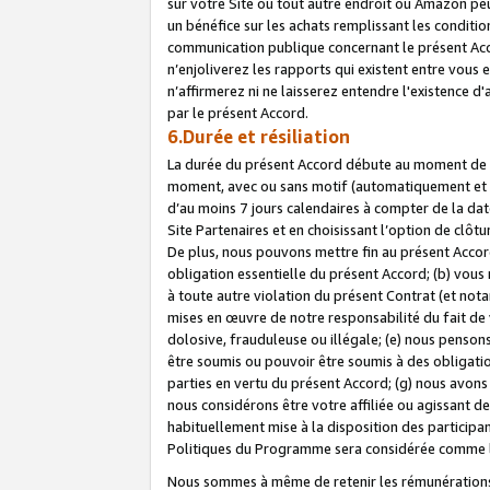
sur votre Site ou tout autre endroit où Amazon peut
un bénéfice sur les achats remplissant les conditio
communication publique concernant le présent Acco
n’enjoliverez les rapports qui existent entre vou
n’affirmerez ni ne laisserez entendre l'existence 
par le présent Accord.
6.Durée et résiliation
La durée du présent Accord débute au moment de vo
moment, avec ou sans motif (automatiquement et sans
d’au moins 7 jours calendaires à compter de la dat
Site Partenaires et en choisissant l’option de clô
De plus, nous pouvons mettre fin au présent Accord
obligation essentielle du présent Accord; (b) vous
à toute autre violation du présent Contrat (et no
mises en œuvre de notre responsabilité du fait de 
dolosive, frauduleuse ou illégale; (e) nous penso
être soumis ou pouvoir être soumis à des obligati
parties en vertu du présent Accord; (g) nous avon
nous considérons être votre affiliée ou agissant 
habituellement mise à la disposition des participants
Politiques du Programme sera considérée comme la 
Nous sommes à même de retenir les rémunérations 