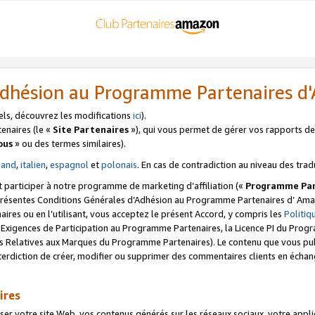
’Adhésion au Programme Partenaires 
els, découvrez les modifications
ici
).
enaires (le «
Site Partenaires
»), qui vous permet de gérer vos rapports de 
ous
» ou des termes similaires).
mand
,
italien
,
espagnol
et
polonais
. En cas de contradiction au niveau des trad
t participer à notre programme de marketing d’affiliation («
Programme Par
 présentes Conditions Générales d’Adhésion au Programme Partenaires d’ Ama
naires ou en l’utilisant, vous acceptez le présent Accord, y compris les
Politi
s Exigences de Participation au Programme Partenaires, la Licence PI du Pr
s Relatives aux Marques du Programme Partenaires). Le contenu que vous publ
erdiction de créer, modifier ou supprimer des commentaires clients en échan
ires
votre site Web, vos contenus générés sur les réseaux sociaux, votre applicati