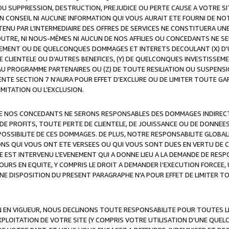
OU SUPPRESSION, DESTRUCTION, PREJUDICE OU PERTE CAUSE A VOTRE SI
 CONSEIL NI AUCUNE INFORMATION QUI VOUS AURAIT ETE FOURNI DE N
ENU PAR L’INTERMEDIAIRE DES OFFRES DE SERVICES NE CONSTITUERA U
OUTRE, NI NOUS-MÊMES NI AUCUN DE NOS AFFILIES OU CONCEDANTS NE
MENT OU DE QUELCONQUES DOMMAGES ET INTERETS DECOULANT (X) D'
DE CLIENTELE OU D'AUTRES BENEFICES, (Y) DE QUELCONQUES INVESTISS
 AU PROGRAMME PARTENAIRES OU (Z) DE TOUTE RESILIATION OU SUSPENS
ENTE SECTION 7 N'AURA POUR EFFET D'EXCLURE OU DE LIMITER TOUTE G
IMITATION OU L’EXCLUSION.
 DE NOS CONCEDANTS NE SERONS RESPONSABLES DES DOMMAGES INDIRECTS
DE PROFITS, TOUTE PERTE DE CLIENTELE, DE JOUISSANCE OU DE DONNEE
POSSIBILITE DE CES DOMMAGES. DE PLUS, NOTRE RESPONSABILITE GLOBA
ONS QUI VOUS ONT ETE VERSEES OU QUI VOUS SONT DUES EN VERTU DE
 EST INTERVENU L’EVENEMENT QUI A DONNE LIEU A LA DEMANDE DE RESP
OURS EN EQUITE, Y COMPRIS LE DROIT A DEMANDER l'EXECUTION FORCEE
UNE DISPOSITION DU PRESENT PARAGRAPHE N'A POUR EFFET DE LIMITER T
ON EN VIGUEUR, NOUS DECLINONS TOUTE RESPONSABILITE POUR TOUTES 
’EXPLOITATION DE VOTRE SITE (Y COMPRIS VOTRE UTILISATION D'UNE QUE