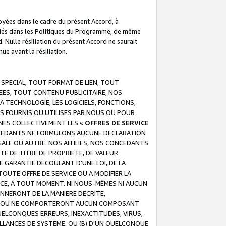
troyées dans le cadre du présent Accord, à
écifiés dans les Politiques du Programme, de même
. Nulle résiliation du présent Accord ne saurait
e avant la résiliation.
 SPECIAL, TOUT FORMAT DE LIEN, TOUT
EES, TOUT CONTENU PUBLICITAIRE, NOS
A TECHNOLOGIE, LES LOGICIELS, FONCTIONS,
S FOURNIS OU UTILISES PAR NOUS OU POUR
NES COLLECTIVEMENT LES «
OFFRES DE SERVICE
 CONCEDANTS NE FORMULONS AUCUNE DECLARATION
EGALE OU AUTRE. NOS AFFILIES, NOS CONCEDANTS
E DE TITRE DE PROPRIETE, DE VALEUR
 GARANTIE DECOULANT D’UNE LOI, DE LA
UTE OFFRE DE SERVICE OU A MODIFIER LA
VICE, A TOUT MOMENT. NI NOUS-MÊMES NI AUCUN
NNERONT DE LA MANIERE DECRITE,
REUR OU NE COMPORTERONT AUCUN COMPOSANT
ELCONQUES ERREURS, INEXACTITUDES, VIRUS,
LLANCES DE SYSTEME, OU (B) D'UN QUELCONQUE