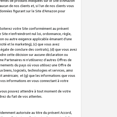
 ventes de produits indiquées sur le Site d’Amazon
cun de nos clients et, si l’un de nos clients vous
rdonnées figurant sur le Site d’Amazon pour
ploiterez votre Site conformément au présent
 Site n’enfreindront nul loi, ordonnance, règle,
ision ou autre exigence applicable émanant d’une
ité et le marketing), (c) que vous avez
égale de conclure des contrats), (d) que vous avez
dre cette décision sur aucune déclaration ou
 Partenaires ni n’utiliserez d’autres Offres de
ernements du pays où vous utilisez une Offre de
 biens, logiciels, technologies et services, ainsi
oit américain; et (g) que les informations que vous
vos informations en vous connectant à votre
e vous pouvez attendre à tout moment de votre
rez du fait de vos attentes.
cédemment autorisée au titre du présent Accord,