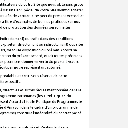
 utilisateurs de votre Site que nous obtenons grâce
é sur un Lien Spécial de votre Site avant d’acheter
te afin de vérifier le respect du présent Accord, et
te à titre d’exemples de bonnes pratiques sur nos
ord de protection des données personnelles
indirectement) du trafic dans des conditions
exploiter (directement ou indirectement) des sites
 part, de toute disposition du présent Accord ne
osition du présent Accord, et (d) toutes précisions
ous pourrions donner en vertu du présent Accord
écrit par notre représentant autorisé.
préalable et écrit. Sous réserve de cette
it respectifs.
s, directives et autres règles mentionnées dans le
programme Partenaires (les «
Politiques du
résent Accord et toute Politique du Programme, le
iliée d’Amazon dans le cadre d’un programme de
ogramme) constitue l’intégralité du contrat passé
xemple » sont employés et s'entendent sans