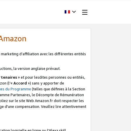
d'Amazon
marketing d’affiliation avec les différentes entités
uctions, la version anglaise prévaut.
tenaires
» et pour lesdites personnes ou entités,
zon (l’«
Accord
») sans y apporter de
ques du Programme
(telles que définies à la Section
ogramme Partenaires, le Décompte de Rémunération
iez sur le site Web Amazon.fr doit respecter les
ge d'une compensation. Veuillez lire attentivement
on logicielle en ligne ou l'Alexa skill