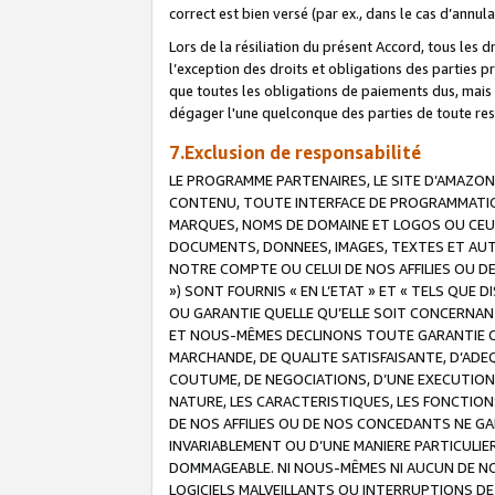
correct est bien versé (par ex., dans le cas d’annul
Lors de la résiliation du présent Accord, tous les 
l’exception des droits et obligations des parties p
que toutes les obligations de paiements dus, mais no
dégager l'une quelconque des parties de toute resp
7.Exclusion de responsabilité
LE PROGRAMME PARTENAIRES, LE SITE D’AMAZON
CONTENU, TOUTE INTERFACE DE PROGRAMMATION
MARQUES, NOMS DE DOMAINE ET LOGOS OU CEUX 
DOCUMENTS, DONNEES, IMAGES, TEXTES ET AUT
NOTRE COMPTE OU CELUI DE NOS AFFILIES OU 
») SONT FOURNIS « EN L’ETAT » ET « TELS QU
OU GARANTIE QUELLE QU’ELLE SOIT CONCERNANT 
ET NOUS-MÊMES DECLINONS TOUTE GARANTIE CON
MARCHANDE, DE QUALITE SATISFAISANTE, D’ADE
COUTUME, DE NEGOCIATIONS, D’UNE EXECUTION
NATURE, LES CARACTERISTIQUES, LES FONCTION
DE NOS AFFILIES OU DE NOS CONCEDANTS NE G
INVARIABLEMENT OU D’UNE MANIERE PARTICULI
DOMMAGEABLE. NI NOUS-MÊMES NI AUCUN DE NO
LOGICIELS MALVEILLANTS OU INTERRUPTIONS D