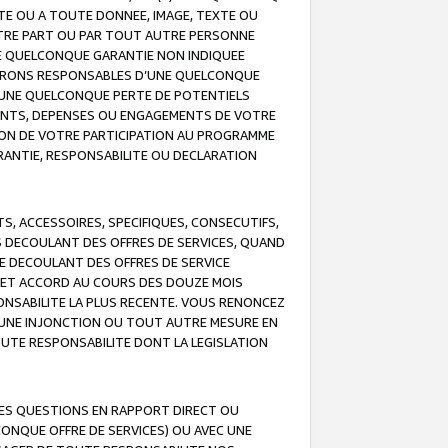
TE OU A TOUTE DONNEE, IMAGE, TEXTE OU
OTRE PART OU PAR TOUT AUTRE PERSONNE
NE QUELCONQUE GARANTIE NON INDIQUEE
 SERONS RESPONSABLES D’UNE QUELCONQUE
UNE QUELCONQUE PERTE DE POTENTIELS
EMENTS, DEPENSES OU ENGAGEMENTS DE VOTRE
ION DE VOTRE PARTICIPATION AU PROGRAMME
ARANTIE, RESPONSABILITE OU DECLARATION
, ACCESSOIRES, SPECIFIQUES, CONSECUTIFS,
S DECOULANT DES OFFRES DE SERVICES, QUAND
LE DECOULANT DES OFFRES DE SERVICE
 CET ACCORD AU COURS DES DOUZE MOIS
ONSABILITE LA PLUS RECENTE. VOUS RENONCEZ
, UNE INJONCTION OU TOUT AUTRE MESURE EN
OUTE RESPONSABILITE DONT LA LEGISLATION
LES QUESTIONS EN RAPPORT DIRECT OU
LCONQUE OFFRE DE SERVICES) OU AVEC UNE