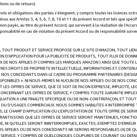
ations ou de retours).
droits et obligations des parties s’éteignent, y compris toutes les licences oc
révus aux Articles 3, 4, 5, 6, 7, 8, 10 et 11 du présent Accord et tels que sp
n payés, au titre du présent Accord, qui survivent à la résiliation de l’Accord
onsabilité en cas de violation du présent Accord ou de responsabilité survenu
, TOUT PRODUIT ET SERVICE PROPOSE SUR LE SITE D’AMAZON, TOUT LIEN
 D'APPLICATION POUR LA PUBLICITE DE PRODUITS, TOUT FLUX DE DONN
DE NOS AFFILIES (Y COMPRIS LES MARQUES AMAZON ) AINSI QUE TOUTE L
RES DROITS DE PROPRIETE INTELLECTUELLE, INFORMATIONS ET CONTENU
DE NOS CONCEDANTS DANS LE CADRE DU PROGRAMME PARTENAIRES (DESIG
E DISPONIBLES ». NI NOUS-MEMES NI AUCUN DE NOS AFFILIES OU DE NOS
LES OFFRES DE SERVICE, QUE CE SOIT DE FACON EXPRESSE, IMPLICITE, L
CERNANT LES OFFRES DE SERVICE, Y COMPRIS TOUTE GARANTIE IMPLICIT
QUATION A UNE FINALITE SPECIFIQUE OU DE NON-CONTREFAÇON, ET TOUTE
 OU D’USAGES COMMERCIAUX. NOUS SOMMES HABILITES A INTERROMPRE TO
S, LE CHAMP D’APPLICATION OU L’EXPLOITATION DE TOUTE OFFRE DE SER
ARANTISSONS QUE LES OFFRES DE SERVICE SERONT MAINTENUES, FONCTIO
ERE, NI QU’ELLES SERONT ININTERROMPUES, EXACTES, EXEMPTES D’ER
S AFFILIES OU DE NOS CONCEDANTS NE SERONS RESPONSABLES (A) DE QU
E SERVICE, Y COMPRIS DE QUELCONQUES COUPURES DE COURANT OU DEFAI