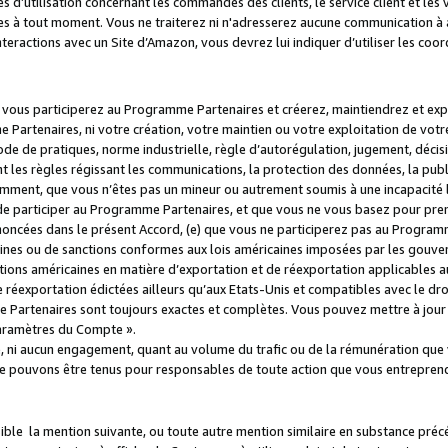
s d’utilisation concernant les commandes des clients, le service client et les
es à tout moment. Vous ne traiterez ni n'adresserez aucune communication à au
teractions avec un Site d’Amazon, vous devrez lui indiquer d’utiliser les coo
e vous participerez au Programme Partenaires et créerez, maintiendrez et ex
 Partenaires, ni votre création, votre maintien ou votre exploitation de votre
 code de pratiques, norme industrielle, règle d’autorégulation, jugement, déc
s règles régissant les communications, la protection des données, la public
amment, que vous n’êtes pas un mineur ou autrement soumis à une incapacité l
de participer au Programme Partenaires, et que vous ne vous basez pour pren
oncées dans le présent Accord, (e) que vous ne participerez pas au Programme
icaines ou de sanctions conformes aux lois américaines imposées par les gouv
ctions américaines en matière d’exportation et de réexportation applicables aux
e réexportation édictées ailleurs qu’aux Etats-Unis et compatibles avec le dr
artenaires sont toujours exactes et complètes. Vous pouvez mettre à jour 
 Paramètres du Compte ».
, ni aucun engagement, quant au volume du trafic ou de la rémunération qu
e pouvons être tenus pour responsables de toute action que vous entreprend
sible la mention suivante, ou toute autre mention similaire en substance pré