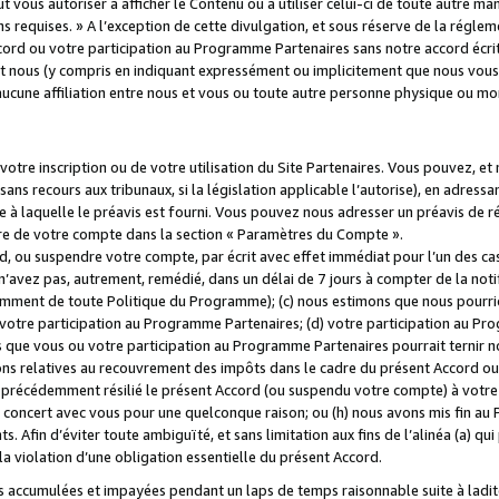
 vous autoriser à afficher le Contenu ou à utiliser celui-ci de toute autre man
ns requises. » A l’exception de cette divulgation, et sous réserve de la régle
rd ou votre participation au Programme Partenaires sans notre accord écrit
s et nous (y compris en indiquant expressément ou implicitement que nous vou
d'aucune affiliation entre nous et vous ou toute autre personne physique ou m
tre inscription ou de votre utilisation du Site Partenaires. Vous pouvez, et
 recours aux tribunaux, si la législation applicable l’autorise), en adressant 
e à laquelle le préavis est fourni. Vous pouvez nous adresser un préavis de r
ture de votre compte dans la section « Paramètres du Compte ».
, ou suspendre votre compte, par écrit avec effet immédiat pour l’un des cas
 n’avez pas, autrement, remédié, dans un délai de 7 jours à compter de la noti
tamment de toute Politique du Programme); (c) nous estimons que nous pourrio
votre participation au Programme Partenaires; (d) votre participation au Pro
ns que vous ou votre participation au Programme Partenaires pourrait ternir 
ons relatives au recouvrement des impôts dans le cadre du présent Accord ou 
s précédemment résilié le présent Accord (ou suspendu votre compte) à votre
de concert avec vous pour une quelconque raison; ou (h) nous avons mis fin a
. Afin d’éviter toute ambiguïté, et sans limitation aux fins de l’alinéa (a) qui
violation d’une obligation essentielle du présent Accord.
accumulées et impayées pendant un laps de temps raisonnable suite à ladite