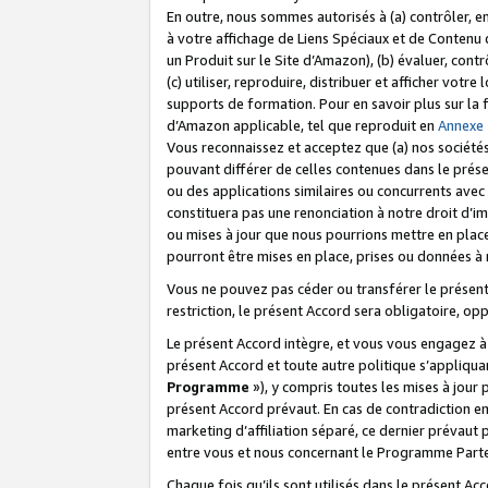
En outre, nous sommes autorisés à (a) contrôler, en
à votre affichage de Liens Spéciaux et de Contenu d
un Produit sur le Site d’Amazon), (b) évaluer, contr
(c) utiliser, reproduire, distribuer et afficher vo
supports de formation. Pour en savoir plus sur la
d’Amazon applicable, tel que reproduit en
Annexe
Vous reconnaissez et acceptez que (a) nos sociétés
pouvant différer de celles contenues dans le prése
ou des applications similaires ou concurrents avec 
constituera pas une renonciation à notre droit d’im
ou mises à jour que nous pourrions mettre en pla
pourront être mises en place, prises ou données à n
Vous ne pouvez pas céder ou transférer le présent 
restriction, le présent Accord sera obligatoire, op
Le présent Accord intègre, et vous vous engagez à r
présent Accord et toute autre politique s’appliqu
Programme
»), y compris toutes les mises à jour
présent Accord prévaut. En cas de contradiction e
marketing d’affiliation séparé, ce dernier prévaut
entre vous et nous concernant le Programme Partena
Chaque fois qu’ils sont utilisés dans le présent Ac