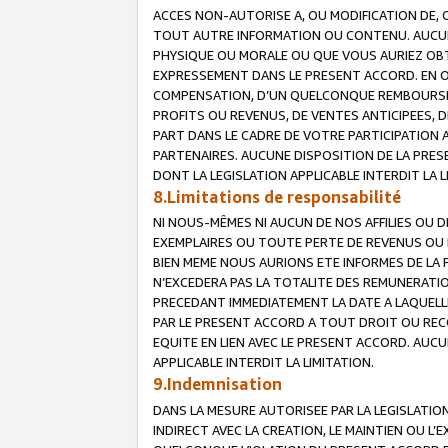
ACCES NON-AUTORISE A, OU MODIFICATION DE, 
TOUT AUTRE INFORMATION OU CONTENU. AUCUN
PHYSIQUE OU MORALE OU QUE VOUS AURIEZ OBT
EXPRESSEMENT DANS LE PRESENT ACCORD. EN 
COMPENSATION, D’UN QUELCONQUE REMBOURSE
PROFITS OU REVENUS, DE VENTES ANTICIPEES, 
PART DANS LE CADRE DE VOTRE PARTICIPATION
PARTENAIRES. AUCUNE DISPOSITION DE LA PRES
DONT LA LEGISLATION APPLICABLE INTERDIT LA L
8.Limitations de responsabilité
NI NOUS-MÊMES NI AUCUN DE NOS AFFILIES OU
EXEMPLAIRES OU TOUTE PERTE DE REVENUS OU 
BIEN MEME NOUS AURIONS ETE INFORMES DE LA 
N’EXCEDERA PAS LA TOTALITE DES REMUNERATI
PRECEDANT IMMEDIATEMENT LA DATE A LAQUELLE
PAR LE PRESENT ACCORD A TOUT DROIT OU REC
EQUITE EN LIEN AVEC LE PRESENT ACCORD. AUC
APPLICABLE INTERDIT LA LIMITATION.
9.Indemnisation
DANS LA MESURE AUTORISEE PAR LA LEGISLATI
INDIRECT AVEC LA CREATION, LE MAINTIEN OU L