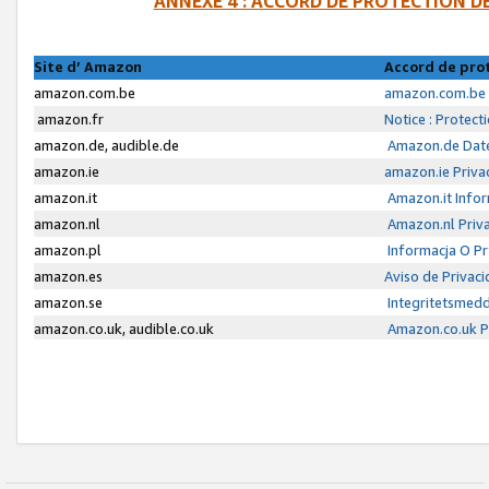
ANNEXE 4 : ACCORD DE PROTECTION 
Site d’ Amazon
Accord de pro
amazon.com.be
amazon.com.be 
amazon.fr
Notice : Protect
amazon.de, audible.de
Amazon.de Date
amazon.ie
amazon.ie Priva
amazon.it
Amazon.it Infor
amazon.nl
Amazon.nl Priva
amazon.pl
Informacja O P
amazon.es
Aviso de Privac
amazon.se
Integritetsmed
amazon.co.uk, audible.co.uk
Amazon.co.uk Pr