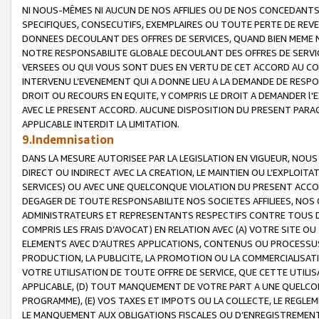
NI NOUS-MÊMES NI AUCUN DE NOS AFFILIES OU DE NOS CONCEDANT
SPECIFIQUES, CONSECUTIFS, EXEMPLAIRES OU TOUTE PERTE DE REVE
DONNEES DECOULANT DES OFFRES DE SERVICES, QUAND BIEN MEME N
NOTRE RESPONSABILITE GLOBALE DECOULANT DES OFFRES DE SERVI
VERSEES OU QUI VOUS SONT DUES EN VERTU DE CET ACCORD AU CO
INTERVENU L’EVENEMENT QUI A DONNE LIEU A LA DEMANDE DE RESP
DROIT OU RECOURS EN EQUITE, Y COMPRIS LE DROIT A DEMANDER l'
AVEC LE PRESENT ACCORD. AUCUNE DISPOSITION DU PRESENT PARAG
APPLICABLE INTERDIT LA LIMITATION.
9.Indemnisation
DANS LA MESURE AUTORISEE PAR LA LEGISLATION EN VIGUEUR, NO
DIRECT OU INDIRECT AVEC LA CREATION, LE MAINTIEN OU L’EXPLOIT
SERVICES) OU AVEC UNE QUELCONQUE VIOLATION DU PRESENT ACCO
DEGAGER DE TOUTE RESPONSABILITE NOS SOCIETES AFFILIEES, NOS 
ADMINISTRATEURS ET REPRESENTANTS RESPECTIFS CONTRE TOUS D
COMPRIS LES FRAIS D’AVOCAT) EN RELATION AVEC (A) VOTRE SITE O
ELEMENTS AVEC D’AUTRES APPLICATIONS, CONTENUS OU PROCESSUS, (
PRODUCTION, LA PUBLICITE, LA PROMOTION OU LA COMMERCIALISAT
VOTRE UTILISATION DE TOUTE OFFRE DE SERVICE, QUE CETTE UTILI
APPLICABLE, (D) TOUT MANQUEMENT DE VOTRE PART A UNE QUELCO
PROGRAMME), (E) VOS TAXES ET IMPOTS OU LA COLLECTE, LE REGLE
LE MANQUEMENT AUX OBLIGATIONS FISCALES OU D’ENREGISTREMENT 