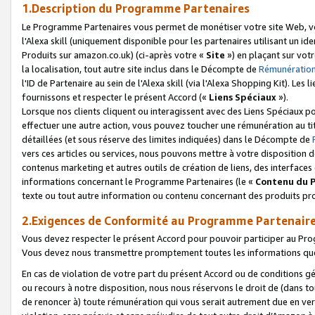
1.Description du Programme Partenaires
Le Programme Partenaires vous permet de monétiser votre site Web, vos 
l'Alexa skill (uniquement disponible pour les partenaires utilisant un 
Produits sur amazon.co.uk) (ci-après votre «
Site
») en plaçant sur votr
la localisation, tout autre site inclus dans le Décompte de
Rémunération
l'ID de Partenaire au sein de l'Alexa skill (via l'Alexa Shopping Kit). Le
fournissons et respecter le présent Accord («
Liens Spéciaux
»).
Lorsque nos clients cliquent ou interagissent avec des Liens Spéciaux p
effectuer une autre action, vous pouvez toucher une rémunération au ti
détaillées (et sous réserve des limites indiquées) dans le Décompte de
vers ces articles ou services, nous pouvons mettre à votre disposition d
contenus marketing et autres outils de création de liens, des interfaces
informations concernant le Programme Partenaires (le «
Contenu du 
texte ou tout autre information ou contenu concernant des produits prop
2.Exigences de Conformité au Programme Partenair
Vous devez respecter le présent Accord pour pouvoir participer au Pr
Vous devez nous transmettre promptement toutes les informations que
En cas de violation de votre part du présent Accord ou de conditions g
ou recours à notre disposition, nous nous réservons le droit de (dans 
de renoncer à) toute rémunération qui vous serait autrement due en ver