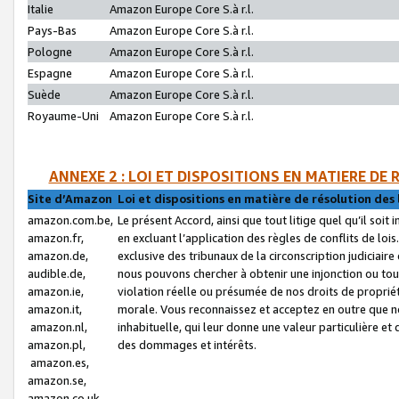
Italie
Amazon Europe Core S.à r.l.
Pays-Bas
Amazon Europe Core S.à r.l.
Pologne
Amazon Europe Core S.à r.l.
Espagne
Amazon Europe Core S.à r.l.
Suède
Amazon Europe Core S.à r.l.
Royaume-Uni
Amazon Europe Core S.à r.l.
ANNEXE 2 : LOI ET DISPOSITIONS EN MATIERE DE
Site d’Amazon
Loi et dispositions en matière de résolution des 
amazon.com.be,
Le présent Accord, ainsi que tout litige quel qu’il soi
amazon.fr,
en excluant l’application des règles de conflits de l
amazon.de,
exclusive des tribunaux de la circonscription judiciai
audible.de,
nous pouvons chercher à obtenir une injonction ou tou
amazon.ie,
violation réelle ou présumée de nos droits de proprié
amazon.it,
morale. Vous reconnaissez et acceptez en outre que n
amazon.nl,
inhabituelle, qui leur donne une valeur particulière 
amazon.pl,
des dommages et intérêts.
amazon.es,
amazon.se,
amazon.co.uk,