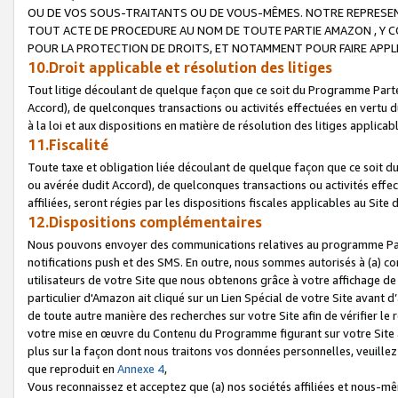
OU DE VOS SOUS-TRAITANTS OU DE VOUS-MÊMES. NOTRE REPRES
TOUT ACTE DE PROCEDURE AU NOM DE TOUTE PARTIE AMAZON , Y CO
POUR LA PROTECTION DE DROITS, ET NOTAMMENT POUR FAIRE APPL
10.Droit applicable et résolution des litiges
Tout litige découlant de quelque façon que ce soit du Programme Parte
Accord), de quelconques transactions ou activités effectuées en vertu d
à la loi et aux dispositions en matière de résolution des litiges applic
11.Fiscalité
Toute taxe et obligation liée découlant de quelque façon que ce soit 
ou avérée dudit Accord), de quelconques transactions ou activités effe
affiliées, seront régies par les dispositions fiscales applicables au Si
12.Dispositions complémentaires
Nous pouvons envoyer des communications relatives au programme Parten
notifications push et des SMS. En outre, nous sommes autorisés à (a) cont
utilisateurs de votre Site que nous obtenons grâce à votre affichage de
particulier d'Amazon ait cliqué sur un Lien Spécial de votre Site avant d
de toute autre manière des recherches sur votre Site afin de vérifier le re
votre mise en œuvre du Contenu du Programme figurant sur votre Site à
plus sur la façon dont nous traitons vos données personnelles, veuille
que reproduit en
Annexe 4
,
Vous reconnaissez et acceptez que (a) nos sociétés affiliées et nous-m