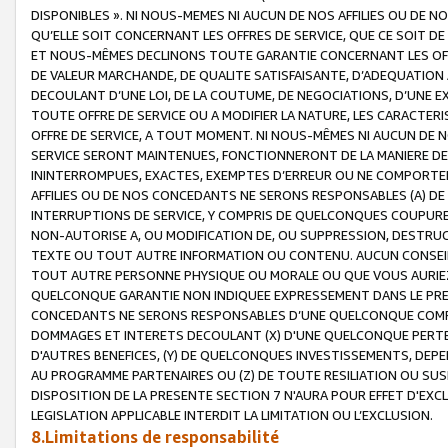
DISPONIBLES ». NI NOUS-MEMES NI AUCUN DE NOS AFFILIES OU D
QU’ELLE SOIT CONCERNANT LES OFFRES DE SERVICE, QUE CE SOIT DE
ET NOUS-MÊMES DECLINONS TOUTE GARANTIE CONCERNANT LES OFFRE
DE VALEUR MARCHANDE, DE QUALITE SATISFAISANTE, D’ADEQUATION
DECOULANT D’UNE LOI, DE LA COUTUME, DE NEGOCIATIONS, D’UNE
TOUTE OFFRE DE SERVICE OU A MODIFIER LA NATURE, LES CARACTERI
OFFRE DE SERVICE, A TOUT MOMENT. NI NOUS-MÊMES NI AUCUN DE 
SERVICE SERONT MAINTENUES, FONCTIONNERONT DE LA MANIERE DECR
ININTERROMPUES, EXACTES, EXEMPTES D’ERREUR OU NE COMPORT
AFFILIES OU DE NOS CONCEDANTS NE SERONS RESPONSABLES (A) DE
INTERRUPTIONS DE SERVICE, Y COMPRIS DE QUELCONQUES COUPURE
NON-AUTORISE A, OU MODIFICATION DE, OU SUPPRESSION, DESTRUC
TEXTE OU TOUT AUTRE INFORMATION OU CONTENU. AUCUN CONSEIL 
TOUT AUTRE PERSONNE PHYSIQUE OU MORALE OU QUE VOUS AURIEZ 
QUELCONQUE GARANTIE NON INDIQUEE EXPRESSEMENT DANS LE PRES
CONCEDANTS NE SERONS RESPONSABLES D’UNE QUELCONQUE COM
DOMMAGES ET INTERETS DECOULANT (X) D'UNE QUELCONQUE PERTE D
D'AUTRES BENEFICES, (Y) DE QUELCONQUES INVESTISSEMENTS, DEP
AU PROGRAMME PARTENAIRES OU (Z) DE TOUTE RESILIATION OU SU
DISPOSITION DE LA PRESENTE SECTION 7 N'AURA POUR EFFET D'EXC
LEGISLATION APPLICABLE INTERDIT LA LIMITATION OU L’EXCLUSION.
8.Limitations de responsabilité