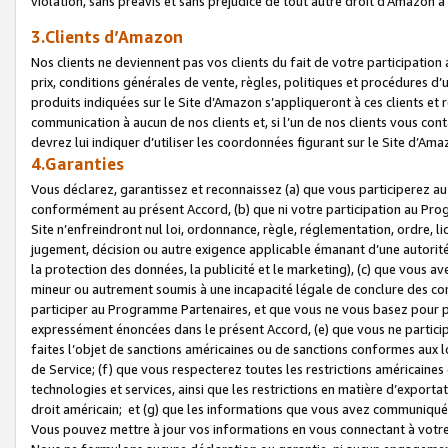
violation, sans préavis et sans préjudice de tout autre droit d’Amazo
3.Clients d’Amazon
Nos clients ne deviennent pas vos clients du fait de votre participati
prix, conditions générales de vente, règles, politiques et procédures d’u
produits indiquées sur le Site d’Amazon s’appliqueront à ces clients et
communication à aucun de nos clients et, si l’un de nos clients vous co
devrez lui indiquer d’utiliser les coordonnées figurant sur le Site d’Ama
4.Garanties
Vous déclarez, garantissez et reconnaissez (a) que vous participerez a
conformément au présent Accord, (b) que ni votre participation au Prog
Site n’enfreindront nul loi, ordonnance, règle, réglementation, ordre, li
jugement, décision ou autre exigence applicable émanant d’une autori
la protection des données, la publicité et le marketing), (c) que vous 
mineur ou autrement soumis à une incapacité légale de conclure des con
participer au Programme Partenaires, et que vous ne vous basez pour pr
expressément énoncées dans le présent Accord, (e) que vous ne particip
faites l’objet de sanctions américaines ou de sanctions conformes aux 
de Service; (f) que vous respecterez toutes les restrictions américaines
technologies et services, ainsi que les restrictions en matière d’exporta
droit américain; et (g) que les informations que vous avez communiqué
Vous pouvez mettre à jour vos informations en vous connectant à votre