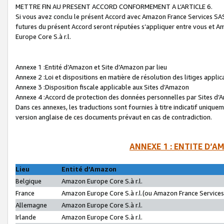
METTRE FIN AU PRESENT ACCORD CONFORMEMENT A L’ARTICLE 6.
Si vous avez conclu le présent Accord avec Amazon France Services SAS 
futures du présent Accord seront réputées s’appliquer entre vous et 
Europe Core S.à r.l.
Annexe 1 :Entité d’Amazon et Site d’Amazon par lieu
Annexe 2 :Loi et dispositions en matière de résolution des litiges appli
Annexe 3 :Disposition fiscale applicable aux Sites d’Amazon
Annexe 4 :Accord de protection des données personnelles par Sites d
Dans ces annexes, les traductions sont fournies à titre indicatif uniquem
version anglaise de ces documents prévaut en cas de contradiction.
ANNEXE 1 : ENTITE D’A
Lieu
Entité d’Amazon
Belgique
Amazon Europe Core S.à r.l.
France
Amazon Europe Core S.à r.l.(ou Amazon France Services 
Allemagne
Amazon Europe Core S.à r.l.
Irlande
Amazon Europe Core S.à r.l.