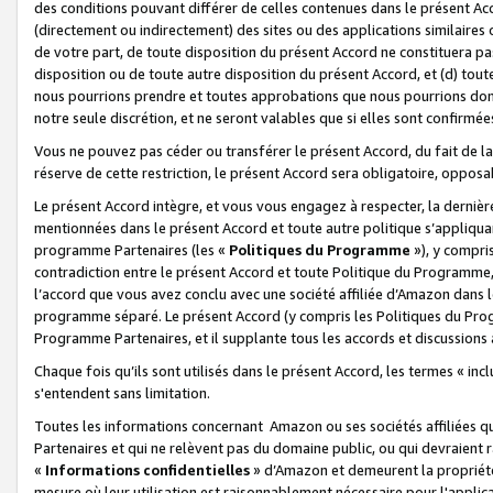
des conditions pouvant différer de celles contenues dans le présent Ac
(directement ou indirectement) des sites ou des applications similaires o
de votre part, de toute disposition du présent Accord ne constituera pa
disposition ou de toute autre disposition du présent Accord, et (d) tou
nous pourrions prendre et toutes approbations que nous pourrions donn
notre seule discrétion, et ne seront valables que si elles sont confirmée
Vous ne pouvez pas céder ou transférer le présent Accord, du fait de la 
réserve de cette restriction, le présent Accord sera obligatoire, opposab
Le présent Accord intègre, et vous vous engagez à respecter, la dernière 
mentionnées dans le présent Accord et toute autre politique s’appliqua
programme Partenaires (les «
Politiques du Programme
»), y compri
contradiction entre le présent Accord et toute Politique du Programme, 
l’accord que vous avez conclu avec une société affiliée d’Amazon dans 
programme séparé. Le présent Accord (y compris les Politiques du Progr
Programme Partenaires, et il supplante tous les accords et discussions 
Chaque fois qu’ils sont utilisés dans le présent Accord, les termes « in
s'entendent sans limitation.
Toutes les informations concernant Amazon ou ses sociétés affiliées 
Partenaires et qui ne relèvent pas du domaine public, ou qui devraient
«
Informations confidentielles
» d’Amazon et demeurent la propriété 
mesure où leur utilisation est raisonnablement nécessaire pour l'appli