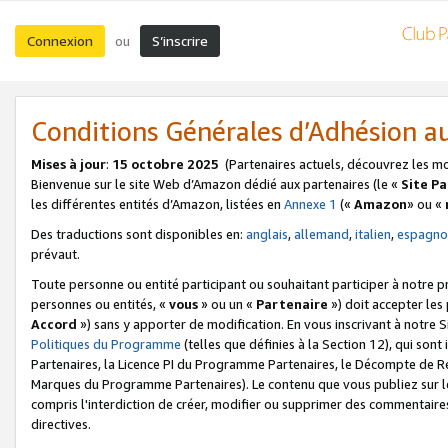
Connexion
S’inscrire
ou
Conditions Générales d’Adhésion 
Mises à jour
:
15 octobre 2025
(Partenaires actuels, découvrez les m
Bienvenue sur le site Web d’Amazon dédié aux partenaires (le «
Site P
les différentes entités d’Amazon, listées en
Annexe 1
(«
Amazon
» ou «
Des traductions sont disponibles en:
anglais
,
allemand
,
italien
,
espagno
prévaut.
Toute personne ou entité participant ou souhaitant participer à notre 
personnes ou entités, «
vous
» ou un «
Partenaire
») doit accepter le
Accord
») sans y apporter de modification. En vous inscrivant à notre Si
Politiques du Programme
(telles que définies à la Section 12), qui so
Partenaires, la Licence PI du Programme Partenaires, le Décompte de 
Marques du Programme Partenaires). Le contenu que vous publiez sur l
compris l'interdiction de créer, modifier ou supprimer des commentaires
directives.