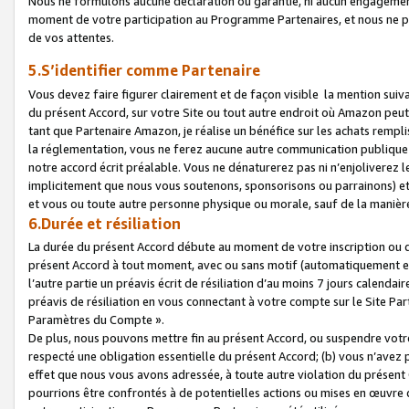
Nous ne formulons aucune déclaration ou garantie, ni aucun engagemen
moment de votre participation au Programme Partenaires, et nous ne p
de vos attentes.
5.S’identifier comme Partenaire
Vous devez faire figurer clairement et de façon visible la mention sui
du présent Accord, sur votre Site ou tout autre endroit où Amazon peut vo
tant que Partenaire Amazon, je réalise un bénéfice sur les achats remplis
la réglementation, vous ne ferez aucune autre communication publique
notre accord écrit préalable. Vous ne dénaturerez pas ni n’enjoliverez 
implicitement que nous vous soutenons, sponsorisons ou parrainons) et v
et vous ou toute autre personne physique ou morale, sauf de la manièr
6.Durée et résiliation
La durée du présent Accord débute au moment de votre inscription ou de
présent Accord à tout moment, avec ou sans motif (automatiquement et sa
l’autre partie un préavis écrit de résiliation d’au moins 7 jours calenda
préavis de résiliation en vous connectant à votre compte sur le Site Par
Paramètres du Compte ».
De plus, nous pouvons mettre fin au présent Accord, ou suspendre votre 
respecté une obligation essentielle du présent Accord; (b) vous n’avez p
effet que nous vous avons adressée, à toute autre violation du présen
pourrions être confrontés à de potentielles actions ou mises en œuvre 