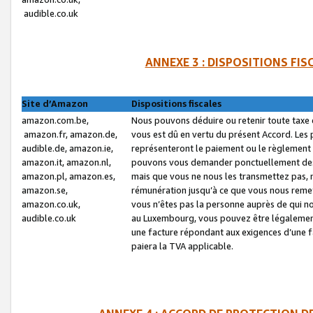
audible.co.uk
ANNEXE 3 : DISPOSITIONS FI
Site d’Amazon
Dispositions fiscales
amazon.com.be,
Nous pouvons déduire ou retenir toute taxe 
amazon.fr, amazon.de,
vous est dû en vertu du présent Accord. Les 
audible.de, amazon.ie,
représenteront le paiement ou le règlement 
amazon.it, amazon.nl,
pouvons vous demander ponctuellement des r
amazon.pl, amazon.es,
mais que vous ne nous les transmettez pas, n
amazon.se,
rémunération jusqu’à ce que vous nous reme
amazon.co.uk,
vous n’êtes pas la personne auprès de qui no
audible.co.uk
au Luxembourg, vous pouvez être légalement 
une facture répondant aux exigences d’une 
paiera la TVA applicable.