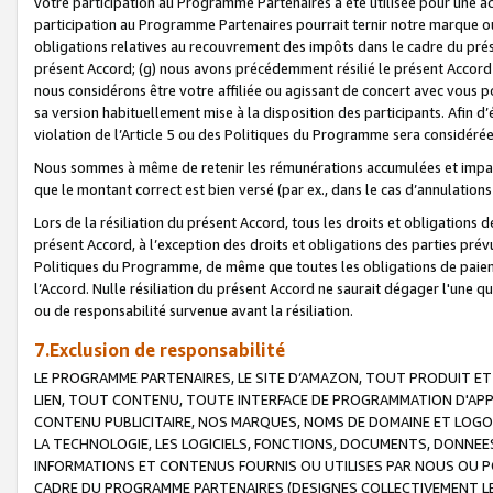
votre participation au Programme Partenaires a été utilisée pour une ac
participation au Programme Partenaires pourrait ternir notre marque ou
obligations relatives au recouvrement des impôts dans le cadre du prése
présent Accord; (g) nous avons précédemment résilié le présent Accord
nous considérons être votre affiliée ou agissant de concert avec vous 
sa version habituellement mise à la disposition des participants. Afin d’é
violation de l’Article 5 ou des Politiques du Programme sera considéré
Nous sommes à même de retenir les rémunérations accumulées et impayée
que le montant correct est bien versé (par ex., dans le cas d’annulations
Lors de la résiliation du présent Accord, tous les droits et obligations 
présent Accord, à l’exception des droits et obligations des parties prévus
Politiques du Programme, de même que toutes les obligations de paiement
l’Accord. Nulle résiliation du présent Accord ne saurait dégager l'une 
ou de responsabilité survenue avant la résiliation.
7.Exclusion de responsabilité
LE PROGRAMME PARTENAIRES, LE SITE D’AMAZON, TOUT PRODUIT ET 
LIEN, TOUT CONTENU, TOUTE INTERFACE DE PROGRAMMATION D'APP
CONTENU PUBLICITAIRE, NOS MARQUES, NOMS DE DOMAINE ET LOGOS
LA TECHNOLOGIE, LES LOGICIELS, FONCTIONS, DOCUMENTS, DONNEES
INFORMATIONS ET CONTENUS FOURNIS OU UTILISES PAR NOUS OU P
CADRE DU PROGRAMME PARTENAIRES (DESIGNES COLLECTIVEMENT LE