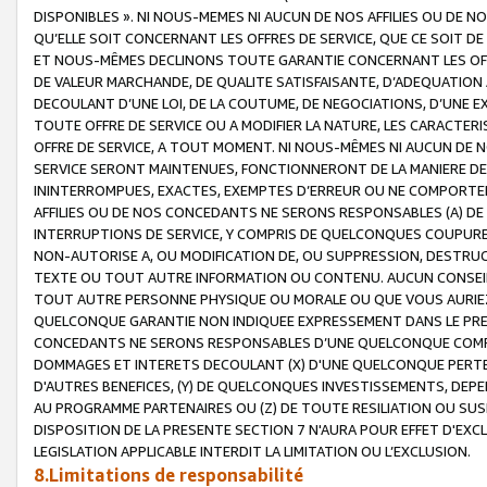
DISPONIBLES ». NI NOUS-MEMES NI AUCUN DE NOS AFFILIES OU D
QU’ELLE SOIT CONCERNANT LES OFFRES DE SERVICE, QUE CE SOIT DE
ET NOUS-MÊMES DECLINONS TOUTE GARANTIE CONCERNANT LES OFFRE
DE VALEUR MARCHANDE, DE QUALITE SATISFAISANTE, D’ADEQUATION
DECOULANT D’UNE LOI, DE LA COUTUME, DE NEGOCIATIONS, D’UNE
TOUTE OFFRE DE SERVICE OU A MODIFIER LA NATURE, LES CARACTERI
OFFRE DE SERVICE, A TOUT MOMENT. NI NOUS-MÊMES NI AUCUN DE 
SERVICE SERONT MAINTENUES, FONCTIONNERONT DE LA MANIERE DECR
ININTERROMPUES, EXACTES, EXEMPTES D’ERREUR OU NE COMPORT
AFFILIES OU DE NOS CONCEDANTS NE SERONS RESPONSABLES (A) DE
INTERRUPTIONS DE SERVICE, Y COMPRIS DE QUELCONQUES COUPURE
NON-AUTORISE A, OU MODIFICATION DE, OU SUPPRESSION, DESTRUC
TEXTE OU TOUT AUTRE INFORMATION OU CONTENU. AUCUN CONSEIL 
TOUT AUTRE PERSONNE PHYSIQUE OU MORALE OU QUE VOUS AURIEZ 
QUELCONQUE GARANTIE NON INDIQUEE EXPRESSEMENT DANS LE PRES
CONCEDANTS NE SERONS RESPONSABLES D’UNE QUELCONQUE COM
DOMMAGES ET INTERETS DECOULANT (X) D'UNE QUELCONQUE PERTE D
D'AUTRES BENEFICES, (Y) DE QUELCONQUES INVESTISSEMENTS, DEP
AU PROGRAMME PARTENAIRES OU (Z) DE TOUTE RESILIATION OU SU
DISPOSITION DE LA PRESENTE SECTION 7 N'AURA POUR EFFET D'EXC
LEGISLATION APPLICABLE INTERDIT LA LIMITATION OU L’EXCLUSION.
8.Limitations de responsabilité