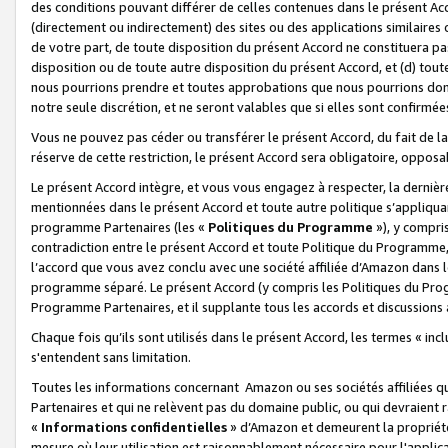
des conditions pouvant différer de celles contenues dans le présent Ac
(directement ou indirectement) des sites ou des applications similaires o
de votre part, de toute disposition du présent Accord ne constituera pa
disposition ou de toute autre disposition du présent Accord, et (d) tou
nous pourrions prendre et toutes approbations que nous pourrions donn
notre seule discrétion, et ne seront valables que si elles sont confirmée
Vous ne pouvez pas céder ou transférer le présent Accord, du fait de la 
réserve de cette restriction, le présent Accord sera obligatoire, opposab
Le présent Accord intègre, et vous vous engagez à respecter, la dernière 
mentionnées dans le présent Accord et toute autre politique s’appliqua
programme Partenaires (les «
Politiques du Programme
»), y compri
contradiction entre le présent Accord et toute Politique du Programme, 
l’accord que vous avez conclu avec une société affiliée d’Amazon dans 
programme séparé. Le présent Accord (y compris les Politiques du Progr
Programme Partenaires, et il supplante tous les accords et discussions 
Chaque fois qu’ils sont utilisés dans le présent Accord, les termes « in
s'entendent sans limitation.
Toutes les informations concernant Amazon ou ses sociétés affiliées 
Partenaires et qui ne relèvent pas du domaine public, ou qui devraient
«
Informations confidentielles
» d’Amazon et demeurent la propriété 
mesure où leur utilisation est raisonnablement nécessaire pour l'appli