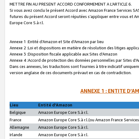
METTRE FIN AU PRESENT ACCORD CONFORMEMENT A L’ARTICLE 6.
Si vous avez conclu le présent Accord avec Amazon France Services SAS 
futures du présent Accord seront réputées s’appliquer entre vous et 
Europe Core S.à r.l.
Annexe 1 :Entité d’Amazon et Site d’Amazon par lieu
Annexe 2 :Loi et dispositions en matière de résolution des litiges appli
Annexe 3 :Disposition fiscale applicable aux Sites d’Amazon
Annexe 4 :Accord de protection des données personnelles par Sites d
Dans ces annexes, les traductions sont fournies à titre indicatif uniquem
version anglaise de ces documents prévaut en cas de contradiction.
ANNEXE 1 : ENTITE D’A
Lieu
Entité d’Amazon
Belgique
Amazon Europe Core S.à r.l.
France
Amazon Europe Core S.à r.l.(ou Amazon France Services 
Allemagne
Amazon Europe Core S.à r.l.
Irlande
Amazon Europe Core S.à r.l.