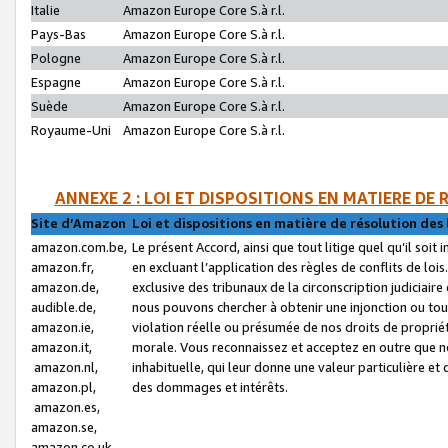
Italie
Amazon Europe Core S.à r.l.
Pays-Bas
Amazon Europe Core S.à r.l.
Pologne
Amazon Europe Core S.à r.l.
Espagne
Amazon Europe Core S.à r.l.
Suède
Amazon Europe Core S.à r.l.
Royaume-Uni
Amazon Europe Core S.à r.l.
ANNEXE 2 : LOI ET DISPOSITIONS EN MATIERE DE
Site d’Amazon
Loi et dispositions en matière de résolution des 
amazon.com.be,
Le présent Accord, ainsi que tout litige quel qu’il soi
amazon.fr,
en excluant l’application des règles de conflits de l
amazon.de,
exclusive des tribunaux de la circonscription judiciai
audible.de,
nous pouvons chercher à obtenir une injonction ou tou
amazon.ie,
violation réelle ou présumée de nos droits de proprié
amazon.it,
morale. Vous reconnaissez et acceptez en outre que n
amazon.nl,
inhabituelle, qui leur donne une valeur particulière 
amazon.pl,
des dommages et intérêts.
amazon.es,
amazon.se,
amazon.co.uk,