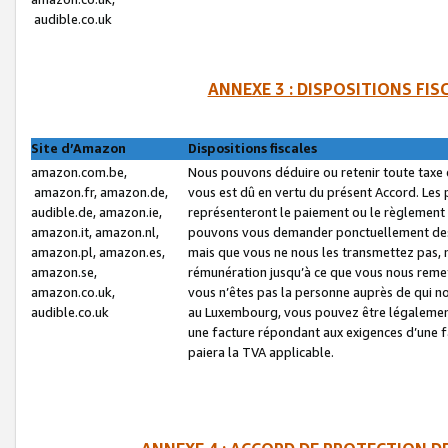
audible.co.uk
ANNEXE 3 : DISPOSITIONS FI
Site d’Amazon
Dispositions fiscales
amazon.com.be,
Nous pouvons déduire ou retenir toute taxe 
amazon.fr, amazon.de,
vous est dû en vertu du présent Accord. Les 
audible.de, amazon.ie,
représenteront le paiement ou le règlement 
amazon.it, amazon.nl,
pouvons vous demander ponctuellement des r
amazon.pl, amazon.es,
mais que vous ne nous les transmettez pas, n
amazon.se,
rémunération jusqu’à ce que vous nous reme
amazon.co.uk,
vous n’êtes pas la personne auprès de qui no
audible.co.uk
au Luxembourg, vous pouvez être légalement 
une facture répondant aux exigences d’une 
paiera la TVA applicable.