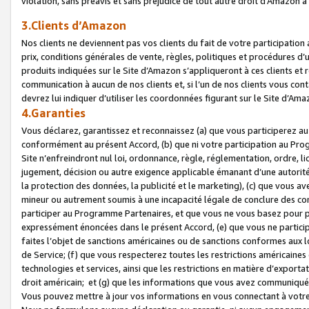
violation, sans préavis et sans préjudice de tout autre droit d’Amazo
3.Clients d’Amazon
Nos clients ne deviennent pas vos clients du fait de votre participati
prix, conditions générales de vente, règles, politiques et procédures d’u
produits indiquées sur le Site d’Amazon s’appliqueront à ces clients et
communication à aucun de nos clients et, si l’un de nos clients vous co
devrez lui indiquer d’utiliser les coordonnées figurant sur le Site d’Ama
4.Garanties
Vous déclarez, garantissez et reconnaissez (a) que vous participerez a
conformément au présent Accord, (b) que ni votre participation au Prog
Site n’enfreindront nul loi, ordonnance, règle, réglementation, ordre, li
jugement, décision ou autre exigence applicable émanant d’une autori
la protection des données, la publicité et le marketing), (c) que vous 
mineur ou autrement soumis à une incapacité légale de conclure des con
participer au Programme Partenaires, et que vous ne vous basez pour pr
expressément énoncées dans le présent Accord, (e) que vous ne particip
faites l’objet de sanctions américaines ou de sanctions conformes aux 
de Service; (f) que vous respecterez toutes les restrictions américaines
technologies et services, ainsi que les restrictions en matière d’exporta
droit américain; et (g) que les informations que vous avez communiqué
Vous pouvez mettre à jour vos informations en vous connectant à votre