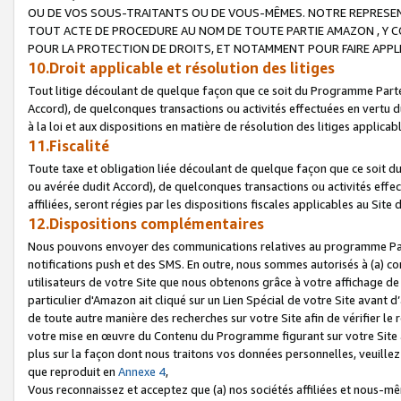
OU DE VOS SOUS-TRAITANTS OU DE VOUS-MÊMES. NOTRE REPRES
TOUT ACTE DE PROCEDURE AU NOM DE TOUTE PARTIE AMAZON , Y CO
POUR LA PROTECTION DE DROITS, ET NOTAMMENT POUR FAIRE APPL
10.Droit applicable et résolution des litiges
Tout litige découlant de quelque façon que ce soit du Programme Parte
Accord), de quelconques transactions ou activités effectuées en vertu d
à la loi et aux dispositions en matière de résolution des litiges applic
11.Fiscalité
Toute taxe et obligation liée découlant de quelque façon que ce soit 
ou avérée dudit Accord), de quelconques transactions ou activités effe
affiliées, seront régies par les dispositions fiscales applicables au Si
12.Dispositions complémentaires
Nous pouvons envoyer des communications relatives au programme Parten
notifications push et des SMS. En outre, nous sommes autorisés à (a) cont
utilisateurs de votre Site que nous obtenons grâce à votre affichage de
particulier d'Amazon ait cliqué sur un Lien Spécial de votre Site avant d
de toute autre manière des recherches sur votre Site afin de vérifier le re
votre mise en œuvre du Contenu du Programme figurant sur votre Site à
plus sur la façon dont nous traitons vos données personnelles, veuille
que reproduit en
Annexe 4
,
Vous reconnaissez et acceptez que (a) nos sociétés affiliées et nous-m