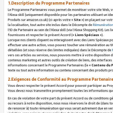
1.Description du Programme Partenaires
Le Programme Partenaires vous permet de monétiser votre site Web, vos 
l'Alexa skill (uniquement disponible pour les partenaires utilisant un 
Produits sur amazon.co.uk) (ci-après votre «
Site
») en plaçant sur votr
la localisation, tout autre site inclus dans le Décompte de
Rémunération
l'ID de Partenaire au sein de l'Alexa skill (via l'Alexa Shopping Kit). Le
fournissons et respecter le présent Accord («
Liens Spéciaux
»).
Lorsque nos clients cliquent ou interagissent avec des Liens Spéciaux p
effectuer une autre action, vous pouvez toucher une rémunération au ti
détaillées (et sous réserve des limites indiquées) dans le Décompte de
vers ces articles ou services, nous pouvons mettre à votre disposition d
contenus marketing et autres outils de création de liens, des interfaces
informations concernant le Programme Partenaires (le «
Contenu du 
texte ou tout autre information ou contenu concernant des produits prop
2.Exigences de Conformité au Programme Partenair
Vous devez respecter le présent Accord pour pouvoir participer au Pr
Vous devez nous transmettre promptement toutes les informations que
En cas de violation de votre part du présent Accord ou de conditions g
ou recours à notre disposition, nous nous réservons le droit de (dans 
de renoncer à) toute rémunération qui vous serait autrement due en ver