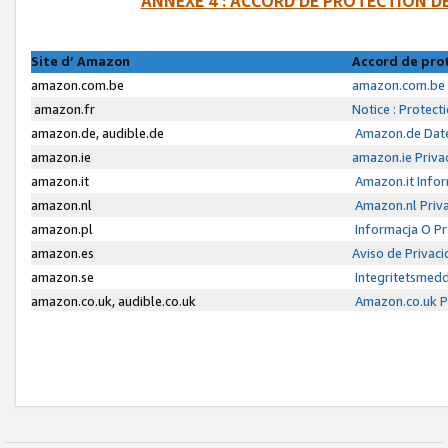
ANNEXE 4 : ACCORD DE PROTECTION 
Site d’ Amazon
Accord de pro
amazon.com.be
amazon.com.be 
amazon.fr
Notice : Protect
amazon.de, audible.de
Amazon.de Date
amazon.ie
amazon.ie Priva
amazon.it
Amazon.it Infor
amazon.nl
Amazon.nl Priva
amazon.pl
Informacja O P
amazon.es
Aviso de Privac
amazon.se
Integritetsmed
amazon.co.uk, audible.co.uk
Amazon.co.uk Pr