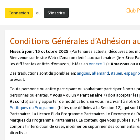
Connexion
S’inscrire
ou
Conditions Générales d’Adhésion 
Mises à jour
:
15 octobre 2025
(Partenaires actuels, découvrez les m
Bienvenue sur le site Web d’Amazon dédié aux partenaires (le «
Site P
les différentes entités d’Amazon, listées en
Annexe 1
(«
Amazon
» ou «
Des traductions sont disponibles en:
anglais
,
allemand
,
italien
,
espagno
prévaut.
Toute personne ou entité participant ou souhaitant participer à notre 
personnes ou entités, «
vous
» ou un «
Partenaire
») doit accepter le
Accord
») sans y apporter de modification. En vous inscrivant à notre Si
Politiques du Programme
(telles que définies à la Section 12), qui so
Partenaires, la Licence PI du Programme Partenaires, le Décompte de 
Marques du Programme Partenaires). Le contenu que vous publiez sur l
compris l'interdiction de créer, modifier ou supprimer des commentaires
directives.