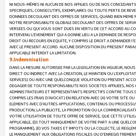
NI NOUS-MÊMES NI AUCUN DE NOS AFFILIES OU DE NOS CONCEDANT
SPECIFIQUES, CONSECUTIFS, EXEMPLAIRES OU TOUTE PERTE DE REVE
DONNEES DECOULANT DES OFFRES DE SERVICES, QUAND BIEN MEME N
NOTRE RESPONSABILITE GLOBALE DECOULANT DES OFFRES DE SERVI
VERSEES OU QUI VOUS SONT DUES EN VERTU DE CET ACCORD AU CO
INTERVENU L’EVENEMENT QUI A DONNE LIEU A LA DEMANDE DE RESP
DROIT OU RECOURS EN EQUITE, Y COMPRIS LE DROIT A DEMANDER l'
AVEC LE PRESENT ACCORD. AUCUNE DISPOSITION DU PRESENT PARAG
APPLICABLE INTERDIT LA LIMITATION.
9.Indemnisation
DANS LA MESURE AUTORISEE PAR LA LEGISLATION EN VIGUEUR, NO
DIRECT OU INDIRECT AVEC LA CREATION, LE MAINTIEN OU L’EXPLOIT
SERVICES) OU AVEC UNE QUELCONQUE VIOLATION DU PRESENT ACCO
DEGAGER DE TOUTE RESPONSABILITE NOS SOCIETES AFFILIEES, NOS 
ADMINISTRATEURS ET REPRESENTANTS RESPECTIFS CONTRE TOUS D
COMPRIS LES FRAIS D’AVOCAT) EN RELATION AVEC (A) VOTRE SITE O
ELEMENTS AVEC D’AUTRES APPLICATIONS, CONTENUS OU PROCESSUS, (
PRODUCTION, LA PUBLICITE, LA PROMOTION OU LA COMMERCIALISAT
VOTRE UTILISATION DE TOUTE OFFRE DE SERVICE, QUE CETTE UTILI
APPLICABLE, (D) TOUT MANQUEMENT DE VOTRE PART A UNE QUELCO
PROGRAMME), (E) VOS TAXES ET IMPOTS OU LA COLLECTE, LE REGLE
LE MANQUEMENT AUX OBLIGATIONS FISCALES OU D’ENREGISTREMENT 