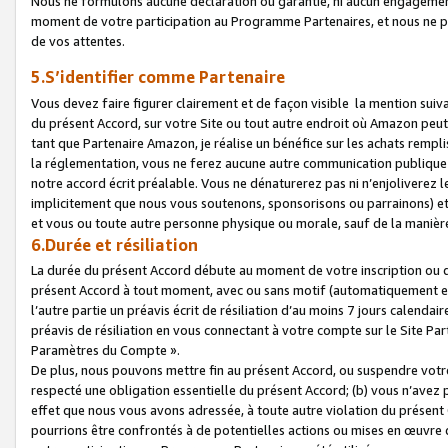
Nous ne formulons aucune déclaration ou garantie, ni aucun engagemen
moment de votre participation au Programme Partenaires, et nous ne p
de vos attentes.
5.S’identifier comme Partenaire
Vous devez faire figurer clairement et de façon visible la mention sui
du présent Accord, sur votre Site ou tout autre endroit où Amazon peut vo
tant que Partenaire Amazon, je réalise un bénéfice sur les achats remplis
la réglementation, vous ne ferez aucune autre communication publique
notre accord écrit préalable. Vous ne dénaturerez pas ni n’enjoliverez 
implicitement que nous vous soutenons, sponsorisons ou parrainons) et v
et vous ou toute autre personne physique ou morale, sauf de la manièr
6.Durée et résiliation
La durée du présent Accord débute au moment de votre inscription ou de
présent Accord à tout moment, avec ou sans motif (automatiquement et sa
l’autre partie un préavis écrit de résiliation d’au moins 7 jours calenda
préavis de résiliation en vous connectant à votre compte sur le Site Par
Paramètres du Compte ».
De plus, nous pouvons mettre fin au présent Accord, ou suspendre votre 
respecté une obligation essentielle du présent Accord; (b) vous n’avez p
effet que nous vous avons adressée, à toute autre violation du présen
pourrions être confrontés à de potentielles actions ou mises en œuvre 