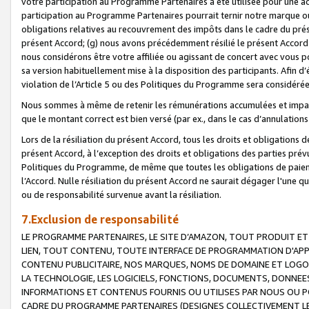
votre participation au Programme Partenaires a été utilisée pour une ac
participation au Programme Partenaires pourrait ternir notre marque ou
obligations relatives au recouvrement des impôts dans le cadre du prése
présent Accord; (g) nous avons précédemment résilié le présent Accord
nous considérons être votre affiliée ou agissant de concert avec vous 
sa version habituellement mise à la disposition des participants. Afin d’é
violation de l’Article 5 ou des Politiques du Programme sera considéré
Nous sommes à même de retenir les rémunérations accumulées et impayée
que le montant correct est bien versé (par ex., dans le cas d’annulations
Lors de la résiliation du présent Accord, tous les droits et obligations 
présent Accord, à l’exception des droits et obligations des parties prévus
Politiques du Programme, de même que toutes les obligations de paiement
l’Accord. Nulle résiliation du présent Accord ne saurait dégager l'une 
ou de responsabilité survenue avant la résiliation.
7.Exclusion de responsabilité
LE PROGRAMME PARTENAIRES, LE SITE D’AMAZON, TOUT PRODUIT ET 
LIEN, TOUT CONTENU, TOUTE INTERFACE DE PROGRAMMATION D'APP
CONTENU PUBLICITAIRE, NOS MARQUES, NOMS DE DOMAINE ET LOGOS
LA TECHNOLOGIE, LES LOGICIELS, FONCTIONS, DOCUMENTS, DONNEES
INFORMATIONS ET CONTENUS FOURNIS OU UTILISES PAR NOUS OU P
CADRE DU PROGRAMME PARTENAIRES (DESIGNES COLLECTIVEMENT LE