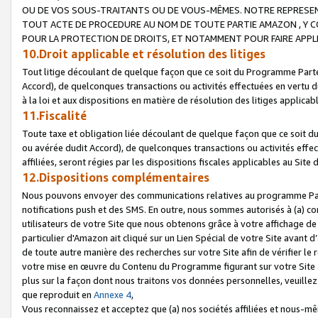
OU DE VOS SOUS-TRAITANTS OU DE VOUS-MÊMES. NOTRE REPRES
TOUT ACTE DE PROCEDURE AU NOM DE TOUTE PARTIE AMAZON , Y CO
POUR LA PROTECTION DE DROITS, ET NOTAMMENT POUR FAIRE APPL
10.Droit applicable et résolution des litiges
Tout litige découlant de quelque façon que ce soit du Programme Parte
Accord), de quelconques transactions ou activités effectuées en vertu d
à la loi et aux dispositions en matière de résolution des litiges applic
11.Fiscalité
Toute taxe et obligation liée découlant de quelque façon que ce soit 
ou avérée dudit Accord), de quelconques transactions ou activités effe
affiliées, seront régies par les dispositions fiscales applicables au Si
12.Dispositions complémentaires
Nous pouvons envoyer des communications relatives au programme Parten
notifications push et des SMS. En outre, nous sommes autorisés à (a) cont
utilisateurs de votre Site que nous obtenons grâce à votre affichage de
particulier d'Amazon ait cliqué sur un Lien Spécial de votre Site avant d
de toute autre manière des recherches sur votre Site afin de vérifier le re
votre mise en œuvre du Contenu du Programme figurant sur votre Site à
plus sur la façon dont nous traitons vos données personnelles, veuille
que reproduit en
Annexe 4
,
Vous reconnaissez et acceptez que (a) nos sociétés affiliées et nous-m