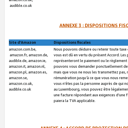
audible.co.uk
ANNEXE 3 : DISPOSITIONS FI
Site d’Amazon
Dispositions fiscales
amazon.com.be,
Nous pouvons déduire ou retenir toute taxe 
amazon.fr, amazon.de,
vous est dû en vertu du présent Accord. Les 
audible.de, amazon.ie,
représenteront le paiement ou le règlement 
amazon.it, amazon.nl,
pouvons vous demander ponctuellement des r
amazon.pl, amazon.es,
mais que vous ne nous les transmettez pas, n
amazon.se,
rémunération jusqu’à ce que vous nous reme
amazon.co.uk,
vous n’êtes pas la personne auprès de qui no
audible.co.uk
au Luxembourg, vous pouvez être légalement 
une facture répondant aux exigences d’une 
paiera la TVA applicable.