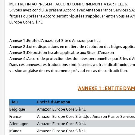
METTRE FIN AU PRESENT ACCORD CONFORMEMENT A L’ARTICLE 6.
Si vous avez conclu le présent Accord avec Amazon France Services SAS 
futures du présent Accord seront réputées s’appliquer entre vous et 
Europe Core S.à r.l.
Annexe 1 :Entité d’Amazon et Site d’Amazon par lieu
Annexe 2 :Loi et dispositions en matière de résolution des litiges appli
Annexe 3 :Disposition fiscale applicable aux Sites d’Amazon
Annexe 4 :Accord de protection des données personnelles par Sites d
Dans ces annexes, les traductions sont fournies à titre indicatif uniquem
version anglaise de ces documents prévaut en cas de contradiction.
ANNEXE 1 : ENTITE D’A
Lieu
Entité d’Amazon
Belgique
Amazon Europe Core S.à r.l.
France
Amazon Europe Core S.à r.l.(ou Amazon France Services 
Allemagne
Amazon Europe Core S.à r.l.
Irlande
Amazon Europe Core S.à r.l.