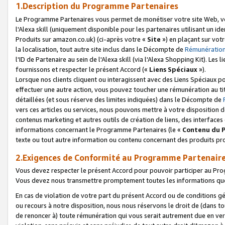
1.Description du Programme Partenaires
Le Programme Partenaires vous permet de monétiser votre site Web, vos 
l'Alexa skill (uniquement disponible pour les partenaires utilisant un 
Produits sur amazon.co.uk) (ci-après votre «
Site
») en plaçant sur votr
la localisation, tout autre site inclus dans le Décompte de
Rémunération
l'ID de Partenaire au sein de l'Alexa skill (via l'Alexa Shopping Kit). Le
fournissons et respecter le présent Accord («
Liens Spéciaux
»).
Lorsque nos clients cliquent ou interagissent avec des Liens Spéciaux p
effectuer une autre action, vous pouvez toucher une rémunération au ti
détaillées (et sous réserve des limites indiquées) dans le Décompte de
vers ces articles ou services, nous pouvons mettre à votre disposition d
contenus marketing et autres outils de création de liens, des interfaces
informations concernant le Programme Partenaires (le «
Contenu du 
texte ou tout autre information ou contenu concernant des produits prop
2.Exigences de Conformité au Programme Partenair
Vous devez respecter le présent Accord pour pouvoir participer au Pr
Vous devez nous transmettre promptement toutes les informations que
En cas de violation de votre part du présent Accord ou de conditions g
ou recours à notre disposition, nous nous réservons le droit de (dans 
de renoncer à) toute rémunération qui vous serait autrement due en ver