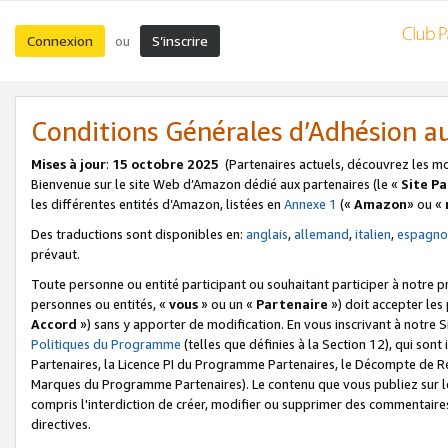
Connexion
S’inscrire
ou
Conditions Générales d’Adhésion 
Mises à jour
:
15 octobre 2025
(Partenaires actuels, découvrez les m
Bienvenue sur le site Web d’Amazon dédié aux partenaires (le «
Site P
les différentes entités d’Amazon, listées en
Annexe 1
(«
Amazon
» ou «
Des traductions sont disponibles en:
anglais
,
allemand
,
italien
,
espagno
prévaut.
Toute personne ou entité participant ou souhaitant participer à notre 
personnes ou entités, «
vous
» ou un «
Partenaire
») doit accepter le
Accord
») sans y apporter de modification. En vous inscrivant à notre Si
Politiques du Programme
(telles que définies à la Section 12), qui so
Partenaires, la Licence PI du Programme Partenaires, le Décompte de 
Marques du Programme Partenaires). Le contenu que vous publiez sur l
compris l'interdiction de créer, modifier ou supprimer des commentaires
directives.