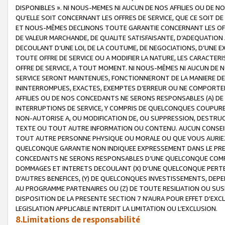
DISPONIBLES ». NI NOUS-MEMES NI AUCUN DE NOS AFFILIES OU D
QU’ELLE SOIT CONCERNANT LES OFFRES DE SERVICE, QUE CE SOIT DE
ET NOUS-MÊMES DECLINONS TOUTE GARANTIE CONCERNANT LES OFFRE
DE VALEUR MARCHANDE, DE QUALITE SATISFAISANTE, D’ADEQUATION
DECOULANT D’UNE LOI, DE LA COUTUME, DE NEGOCIATIONS, D’UNE
TOUTE OFFRE DE SERVICE OU A MODIFIER LA NATURE, LES CARACTERI
OFFRE DE SERVICE, A TOUT MOMENT. NI NOUS-MÊMES NI AUCUN DE 
SERVICE SERONT MAINTENUES, FONCTIONNERONT DE LA MANIERE DECR
ININTERROMPUES, EXACTES, EXEMPTES D’ERREUR OU NE COMPORT
AFFILIES OU DE NOS CONCEDANTS NE SERONS RESPONSABLES (A) DE
INTERRUPTIONS DE SERVICE, Y COMPRIS DE QUELCONQUES COUPURE
NON-AUTORISE A, OU MODIFICATION DE, OU SUPPRESSION, DESTRUC
TEXTE OU TOUT AUTRE INFORMATION OU CONTENU. AUCUN CONSEIL 
TOUT AUTRE PERSONNE PHYSIQUE OU MORALE OU QUE VOUS AURIEZ 
QUELCONQUE GARANTIE NON INDIQUEE EXPRESSEMENT DANS LE PRES
CONCEDANTS NE SERONS RESPONSABLES D’UNE QUELCONQUE COM
DOMMAGES ET INTERETS DECOULANT (X) D'UNE QUELCONQUE PERTE D
D'AUTRES BENEFICES, (Y) DE QUELCONQUES INVESTISSEMENTS, DEP
AU PROGRAMME PARTENAIRES OU (Z) DE TOUTE RESILIATION OU SU
DISPOSITION DE LA PRESENTE SECTION 7 N'AURA POUR EFFET D'EXC
LEGISLATION APPLICABLE INTERDIT LA LIMITATION OU L’EXCLUSION.
8.Limitations de responsabilité