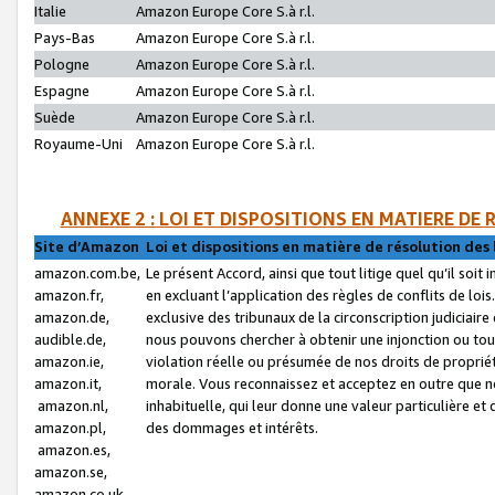
Italie
Amazon Europe Core S.à r.l.
Pays-Bas
Amazon Europe Core S.à r.l.
Pologne
Amazon Europe Core S.à r.l.
Espagne
Amazon Europe Core S.à r.l.
Suède
Amazon Europe Core S.à r.l.
Royaume-Uni
Amazon Europe Core S.à r.l.
ANNEXE 2 : LOI ET DISPOSITIONS EN MATIERE DE
Site d’Amazon
Loi et dispositions en matière de résolution des 
amazon.com.be,
Le présent Accord, ainsi que tout litige quel qu’il soi
amazon.fr,
en excluant l’application des règles de conflits de l
amazon.de,
exclusive des tribunaux de la circonscription judiciai
audible.de,
nous pouvons chercher à obtenir une injonction ou tou
amazon.ie,
violation réelle ou présumée de nos droits de proprié
amazon.it,
morale. Vous reconnaissez et acceptez en outre que n
amazon.nl,
inhabituelle, qui leur donne une valeur particulière 
amazon.pl,
des dommages et intérêts.
amazon.es,
amazon.se,
amazon.co.uk,