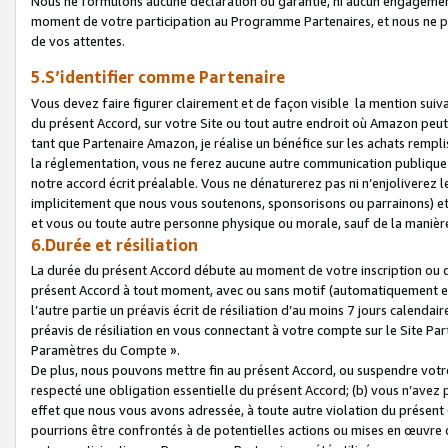
Nous ne formulons aucune déclaration ou garantie, ni aucun engagemen
moment de votre participation au Programme Partenaires, et nous ne p
de vos attentes.
5.S’identifier comme Partenaire
Vous devez faire figurer clairement et de façon visible la mention sui
du présent Accord, sur votre Site ou tout autre endroit où Amazon peut vo
tant que Partenaire Amazon, je réalise un bénéfice sur les achats remplis
la réglementation, vous ne ferez aucune autre communication publique
notre accord écrit préalable. Vous ne dénaturerez pas ni n’enjoliverez 
implicitement que nous vous soutenons, sponsorisons ou parrainons) et v
et vous ou toute autre personne physique ou morale, sauf de la manièr
6.Durée et résiliation
La durée du présent Accord débute au moment de votre inscription ou de
présent Accord à tout moment, avec ou sans motif (automatiquement et sa
l’autre partie un préavis écrit de résiliation d’au moins 7 jours calenda
préavis de résiliation en vous connectant à votre compte sur le Site Par
Paramètres du Compte ».
De plus, nous pouvons mettre fin au présent Accord, ou suspendre votre 
respecté une obligation essentielle du présent Accord; (b) vous n’avez p
effet que nous vous avons adressée, à toute autre violation du présen
pourrions être confrontés à de potentielles actions ou mises en œuvre 