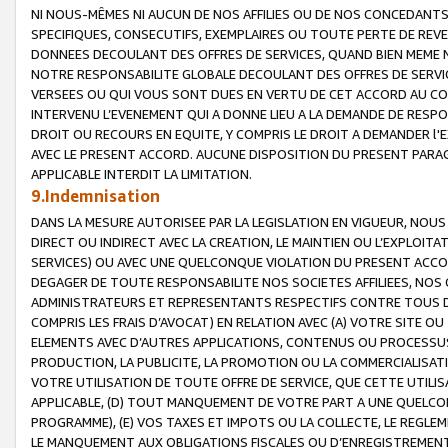
NI NOUS-MÊMES NI AUCUN DE NOS AFFILIES OU DE NOS CONCEDANT
SPECIFIQUES, CONSECUTIFS, EXEMPLAIRES OU TOUTE PERTE DE REVE
DONNEES DECOULANT DES OFFRES DE SERVICES, QUAND BIEN MEME N
NOTRE RESPONSABILITE GLOBALE DECOULANT DES OFFRES DE SERVI
VERSEES OU QUI VOUS SONT DUES EN VERTU DE CET ACCORD AU CO
INTERVENU L’EVENEMENT QUI A DONNE LIEU A LA DEMANDE DE RESP
DROIT OU RECOURS EN EQUITE, Y COMPRIS LE DROIT A DEMANDER l'
AVEC LE PRESENT ACCORD. AUCUNE DISPOSITION DU PRESENT PARAG
APPLICABLE INTERDIT LA LIMITATION.
9.Indemnisation
DANS LA MESURE AUTORISEE PAR LA LEGISLATION EN VIGUEUR, NO
DIRECT OU INDIRECT AVEC LA CREATION, LE MAINTIEN OU L’EXPLOIT
SERVICES) OU AVEC UNE QUELCONQUE VIOLATION DU PRESENT ACCO
DEGAGER DE TOUTE RESPONSABILITE NOS SOCIETES AFFILIEES, NOS 
ADMINISTRATEURS ET REPRESENTANTS RESPECTIFS CONTRE TOUS D
COMPRIS LES FRAIS D’AVOCAT) EN RELATION AVEC (A) VOTRE SITE O
ELEMENTS AVEC D’AUTRES APPLICATIONS, CONTENUS OU PROCESSUS, (
PRODUCTION, LA PUBLICITE, LA PROMOTION OU LA COMMERCIALISAT
VOTRE UTILISATION DE TOUTE OFFRE DE SERVICE, QUE CETTE UTILI
APPLICABLE, (D) TOUT MANQUEMENT DE VOTRE PART A UNE QUELCO
PROGRAMME), (E) VOS TAXES ET IMPOTS OU LA COLLECTE, LE REGLE
LE MANQUEMENT AUX OBLIGATIONS FISCALES OU D’ENREGISTREMENT 