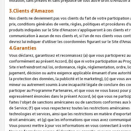
violation, sans préavis et sans préjudice de tout autre droit d’Amazo
3.Clients d’Amazon
Nos clients ne deviennent pas vos clients du fait de votre participati
prix, conditions générales de vente, règles, politiques et procédures d’u
produits indiquées sur le Site d’Amazon s’appliqueront à ces clients et
communication à aucun de nos clients et, si l’un de nos clients vous co
devrez lui indiquer d’utiliser les coordonnées figurant sur le Site d’Ama
4.Garanties
Vous déclarez, garantissez et reconnaissez (a) que vous participerez a
conformément au présent Accord, (b) que ni votre participation au Prog
Site n’enfreindront nul loi, ordonnance, règle, réglementation, ordre, li
jugement, décision ou autre exigence applicable émanant d’une autori
la protection des données, la publicité et le marketing), (c) que vous 
mineur ou autrement soumis à une incapacité légale de conclure des con
participer au Programme Partenaires, et que vous ne vous basez pour pr
expressément énoncées dans le présent Accord, (e) que vous ne particip
faites l’objet de sanctions américaines ou de sanctions conformes aux 
de Service; (f) que vous respecterez toutes les restrictions américaines
technologies et services, ainsi que les restrictions en matière d’exporta
droit américain; et (g) que les informations que vous avez communiqué
Vous pouvez mettre à jour vos informations en vous connectant à votre