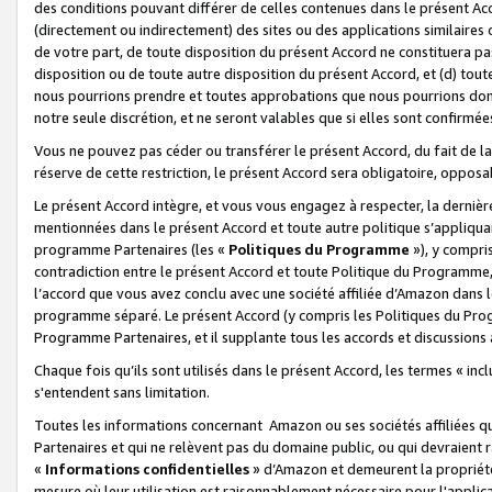
des conditions pouvant différer de celles contenues dans le présent Ac
(directement ou indirectement) des sites ou des applications similaires o
de votre part, de toute disposition du présent Accord ne constituera pa
disposition ou de toute autre disposition du présent Accord, et (d) tou
nous pourrions prendre et toutes approbations que nous pourrions donn
notre seule discrétion, et ne seront valables que si elles sont confirmée
Vous ne pouvez pas céder ou transférer le présent Accord, du fait de la 
réserve de cette restriction, le présent Accord sera obligatoire, opposab
Le présent Accord intègre, et vous vous engagez à respecter, la dernière 
mentionnées dans le présent Accord et toute autre politique s’appliqua
programme Partenaires (les «
Politiques du Programme
»), y compri
contradiction entre le présent Accord et toute Politique du Programme, 
l’accord que vous avez conclu avec une société affiliée d’Amazon dans 
programme séparé. Le présent Accord (y compris les Politiques du Progr
Programme Partenaires, et il supplante tous les accords et discussions 
Chaque fois qu’ils sont utilisés dans le présent Accord, les termes « in
s'entendent sans limitation.
Toutes les informations concernant Amazon ou ses sociétés affiliées 
Partenaires et qui ne relèvent pas du domaine public, ou qui devraient
«
Informations confidentielles
» d’Amazon et demeurent la propriété 
mesure où leur utilisation est raisonnablement nécessaire pour l'appli