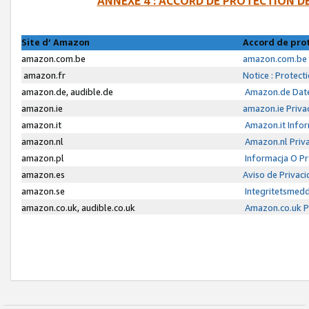
ANNEXE 4 : ACCORD DE PROTECTION 
Site d’ Amazon
Accord de pro
amazon.com.be
amazon.com.be 
amazon.fr
Notice : Protect
amazon.de, audible.de
Amazon.de Date
amazon.ie
amazon.ie Priva
amazon.it
Amazon.it Infor
amazon.nl
Amazon.nl Priva
amazon.pl
Informacja O P
amazon.es
Aviso de Privac
amazon.se
Integritetsmed
amazon.co.uk, audible.co.uk
Amazon.co.uk Pr