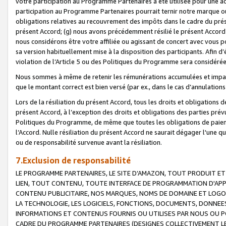
votre participation au Programme Partenaires a été utilisée pour une ac
participation au Programme Partenaires pourrait ternir notre marque ou
obligations relatives au recouvrement des impôts dans le cadre du prése
présent Accord; (g) nous avons précédemment résilié le présent Accord
nous considérons être votre affiliée ou agissant de concert avec vous 
sa version habituellement mise à la disposition des participants. Afin d’é
violation de l’Article 5 ou des Politiques du Programme sera considéré
Nous sommes à même de retenir les rémunérations accumulées et impayée
que le montant correct est bien versé (par ex., dans le cas d’annulations
Lors de la résiliation du présent Accord, tous les droits et obligations 
présent Accord, à l’exception des droits et obligations des parties prévus
Politiques du Programme, de même que toutes les obligations de paiement
l’Accord. Nulle résiliation du présent Accord ne saurait dégager l'une 
ou de responsabilité survenue avant la résiliation.
7.Exclusion de responsabilité
LE PROGRAMME PARTENAIRES, LE SITE D’AMAZON, TOUT PRODUIT ET 
LIEN, TOUT CONTENU, TOUTE INTERFACE DE PROGRAMMATION D'APP
CONTENU PUBLICITAIRE, NOS MARQUES, NOMS DE DOMAINE ET LOGOS
LA TECHNOLOGIE, LES LOGICIELS, FONCTIONS, DOCUMENTS, DONNEES
INFORMATIONS ET CONTENUS FOURNIS OU UTILISES PAR NOUS OU P
CADRE DU PROGRAMME PARTENAIRES (DESIGNES COLLECTIVEMENT LE