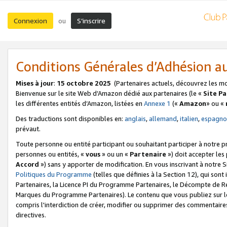
Connexion
S’inscrire
ou
Conditions Générales d’Adhésion 
Mises à jour
:
15 octobre 2025
(Partenaires actuels, découvrez les m
Bienvenue sur le site Web d’Amazon dédié aux partenaires (le «
Site P
les différentes entités d’Amazon, listées en
Annexe 1
(«
Amazon
» ou «
Des traductions sont disponibles en:
anglais
,
allemand
,
italien
,
espagno
prévaut.
Toute personne ou entité participant ou souhaitant participer à notre 
personnes ou entités, «
vous
» ou un «
Partenaire
») doit accepter le
Accord
») sans y apporter de modification. En vous inscrivant à notre Si
Politiques du Programme
(telles que définies à la Section 12), qui so
Partenaires, la Licence PI du Programme Partenaires, le Décompte de 
Marques du Programme Partenaires). Le contenu que vous publiez sur l
compris l'interdiction de créer, modifier ou supprimer des commentaires
directives.