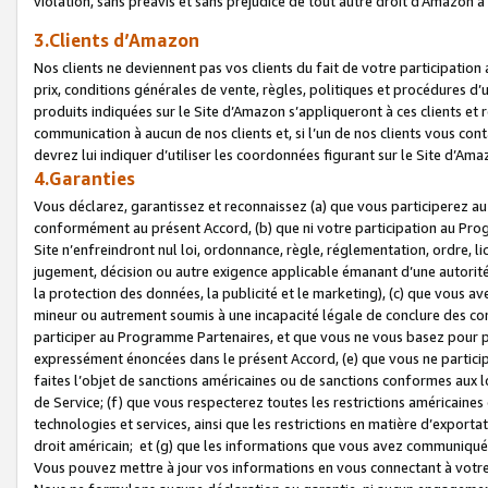
violation, sans préavis et sans préjudice de tout autre droit d’Amazo
3.Clients d’Amazon
Nos clients ne deviennent pas vos clients du fait de votre participati
prix, conditions générales de vente, règles, politiques et procédures d’u
produits indiquées sur le Site d’Amazon s’appliqueront à ces clients et
communication à aucun de nos clients et, si l’un de nos clients vous co
devrez lui indiquer d’utiliser les coordonnées figurant sur le Site d’Ama
4.Garanties
Vous déclarez, garantissez et reconnaissez (a) que vous participerez a
conformément au présent Accord, (b) que ni votre participation au Prog
Site n’enfreindront nul loi, ordonnance, règle, réglementation, ordre, li
jugement, décision ou autre exigence applicable émanant d’une autori
la protection des données, la publicité et le marketing), (c) que vous 
mineur ou autrement soumis à une incapacité légale de conclure des con
participer au Programme Partenaires, et que vous ne vous basez pour pr
expressément énoncées dans le présent Accord, (e) que vous ne particip
faites l’objet de sanctions américaines ou de sanctions conformes aux 
de Service; (f) que vous respecterez toutes les restrictions américaines
technologies et services, ainsi que les restrictions en matière d’exporta
droit américain; et (g) que les informations que vous avez communiqué
Vous pouvez mettre à jour vos informations en vous connectant à votre