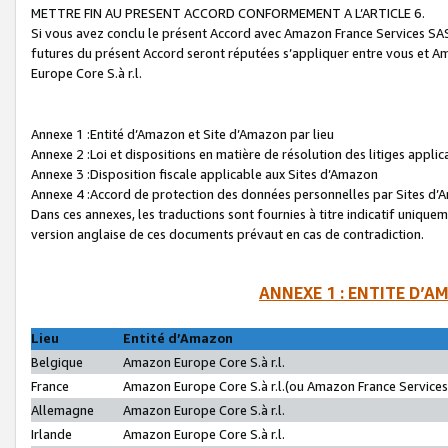
METTRE FIN AU PRESENT ACCORD CONFORMEMENT A L’ARTICLE 6.
Si vous avez conclu le présent Accord avec Amazon France Services SAS 
futures du présent Accord seront réputées s’appliquer entre vous et 
Europe Core S.à r.l.
Annexe 1 :Entité d’Amazon et Site d’Amazon par lieu
Annexe 2 :Loi et dispositions en matière de résolution des litiges appli
Annexe 3 :Disposition fiscale applicable aux Sites d’Amazon
Annexe 4 :Accord de protection des données personnelles par Sites d
Dans ces annexes, les traductions sont fournies à titre indicatif uniquem
version anglaise de ces documents prévaut en cas de contradiction.
ANNEXE 1 : ENTITE D’A
Lieu
Entité d’Amazon
Belgique
Amazon Europe Core S.à r.l.
France
Amazon Europe Core S.à r.l.(ou Amazon France Services 
Allemagne
Amazon Europe Core S.à r.l.
Irlande
Amazon Europe Core S.à r.l.