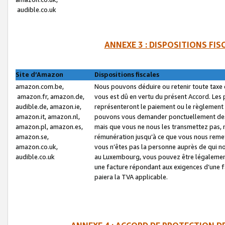
audible.co.uk
ANNEXE 3 : DISPOSITIONS FI
Site d’Amazon
Dispositions fiscales
amazon.com.be,
Nous pouvons déduire ou retenir toute taxe 
amazon.fr, amazon.de,
vous est dû en vertu du présent Accord. Les 
audible.de, amazon.ie,
représenteront le paiement ou le règlement 
amazon.it, amazon.nl,
pouvons vous demander ponctuellement des r
amazon.pl, amazon.es,
mais que vous ne nous les transmettez pas, n
amazon.se,
rémunération jusqu’à ce que vous nous reme
amazon.co.uk,
vous n’êtes pas la personne auprès de qui no
audible.co.uk
au Luxembourg, vous pouvez être légalement 
une facture répondant aux exigences d’une 
paiera la TVA applicable.