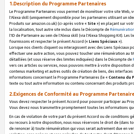
1.Description du Programme Partenaires
Le Programme Partenaires vous permet de monétiser votre site Web, vos 
l'Alexa skill (uniquement disponible pour les partenaires utilisant un 
Produits sur amazon.co.uk) (ci-après votre «
Site
») en plaçant sur votr
la localisation, tout autre site inclus dans le Décompte de
Rémunération
l'ID de Partenaire au sein de l'Alexa skill (via l'Alexa Shopping Kit). Le
fournissons et respecter le présent Accord («
Liens Spéciaux
»).
Lorsque nos clients cliquent ou interagissent avec des Liens Spéciaux p
effectuer une autre action, vous pouvez toucher une rémunération au ti
détaillées (et sous réserve des limites indiquées) dans le Décompte de
vers ces articles ou services, nous pouvons mettre à votre disposition d
contenus marketing et autres outils de création de liens, des interfaces
informations concernant le Programme Partenaires (le «
Contenu du 
texte ou tout autre information ou contenu concernant des produits prop
2.Exigences de Conformité au Programme Partenair
Vous devez respecter le présent Accord pour pouvoir participer au Pr
Vous devez nous transmettre promptement toutes les informations que
En cas de violation de votre part du présent Accord ou de conditions g
ou recours à notre disposition, nous nous réservons le droit de (dans 
de renoncer à) toute rémunération qui vous serait autrement due en ver