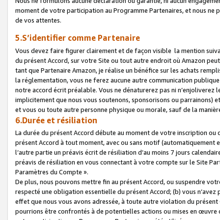
Nous ne formulons aucune déclaration ou garantie, ni aucun engagemen
moment de votre participation au Programme Partenaires, et nous ne p
de vos attentes.
5.S’identifier comme Partenaire
Vous devez faire figurer clairement et de façon visible la mention sui
du présent Accord, sur votre Site ou tout autre endroit où Amazon peut vo
tant que Partenaire Amazon, je réalise un bénéfice sur les achats remplis
la réglementation, vous ne ferez aucune autre communication publique
notre accord écrit préalable. Vous ne dénaturerez pas ni n’enjoliverez 
implicitement que nous vous soutenons, sponsorisons ou parrainons) et v
et vous ou toute autre personne physique ou morale, sauf de la manièr
6.Durée et résiliation
La durée du présent Accord débute au moment de votre inscription ou de
présent Accord à tout moment, avec ou sans motif (automatiquement et sa
l’autre partie un préavis écrit de résiliation d’au moins 7 jours calenda
préavis de résiliation en vous connectant à votre compte sur le Site Par
Paramètres du Compte ».
De plus, nous pouvons mettre fin au présent Accord, ou suspendre votre 
respecté une obligation essentielle du présent Accord; (b) vous n’avez p
effet que nous vous avons adressée, à toute autre violation du présen
pourrions être confrontés à de potentielles actions ou mises en œuvre 