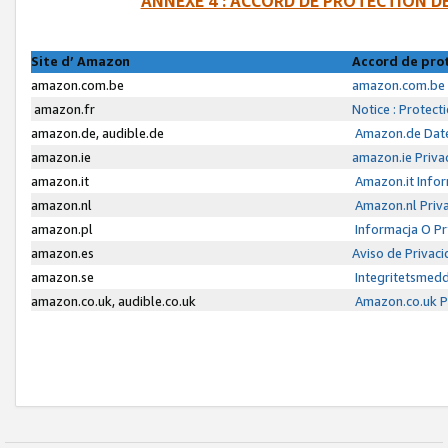
ANNEXE 4 : ACCORD DE PROTECTION 
Site d’ Amazon
Accord de pro
amazon.com.be
amazon.com.be 
amazon.fr
Notice : Protect
amazon.de, audible.de
Amazon.de Date
amazon.ie
amazon.ie Priva
amazon.it
Amazon.it Infor
amazon.nl
Amazon.nl Priva
amazon.pl
Informacja O P
amazon.es
Aviso de Privac
amazon.se
Integritetsmed
amazon.co.uk, audible.co.uk
Amazon.co.uk Pr