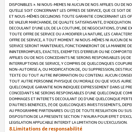
DISPONIBLES ». NI NOUS-MEMES NI AUCUN DE NOS AFFILIES OU D
QU’ELLE SOIT CONCERNANT LES OFFRES DE SERVICE, QUE CE SOIT DE
ET NOUS-MÊMES DECLINONS TOUTE GARANTIE CONCERNANT LES OFFRE
DE VALEUR MARCHANDE, DE QUALITE SATISFAISANTE, D’ADEQUATION
DECOULANT D’UNE LOI, DE LA COUTUME, DE NEGOCIATIONS, D’UNE
TOUTE OFFRE DE SERVICE OU A MODIFIER LA NATURE, LES CARACTERI
OFFRE DE SERVICE, A TOUT MOMENT. NI NOUS-MÊMES NI AUCUN DE 
SERVICE SERONT MAINTENUES, FONCTIONNERONT DE LA MANIERE DECR
ININTERROMPUES, EXACTES, EXEMPTES D’ERREUR OU NE COMPORT
AFFILIES OU DE NOS CONCEDANTS NE SERONS RESPONSABLES (A) DE
INTERRUPTIONS DE SERVICE, Y COMPRIS DE QUELCONQUES COUPURE
NON-AUTORISE A, OU MODIFICATION DE, OU SUPPRESSION, DESTRUC
TEXTE OU TOUT AUTRE INFORMATION OU CONTENU. AUCUN CONSEIL 
TOUT AUTRE PERSONNE PHYSIQUE OU MORALE OU QUE VOUS AURIEZ 
QUELCONQUE GARANTIE NON INDIQUEE EXPRESSEMENT DANS LE PRES
CONCEDANTS NE SERONS RESPONSABLES D’UNE QUELCONQUE COM
DOMMAGES ET INTERETS DECOULANT (X) D'UNE QUELCONQUE PERTE D
D'AUTRES BENEFICES, (Y) DE QUELCONQUES INVESTISSEMENTS, DEP
AU PROGRAMME PARTENAIRES OU (Z) DE TOUTE RESILIATION OU SU
DISPOSITION DE LA PRESENTE SECTION 7 N'AURA POUR EFFET D'EXC
LEGISLATION APPLICABLE INTERDIT LA LIMITATION OU L’EXCLUSION.
8.Limitations de responsabilité