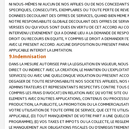
NI NOUS-MÊMES NI AUCUN DE NOS AFFILIES OU DE NOS CONCEDANT
SPECIFIQUES, CONSECUTIFS, EXEMPLAIRES OU TOUTE PERTE DE REVE
DONNEES DECOULANT DES OFFRES DE SERVICES, QUAND BIEN MEME N
NOTRE RESPONSABILITE GLOBALE DECOULANT DES OFFRES DE SERVI
VERSEES OU QUI VOUS SONT DUES EN VERTU DE CET ACCORD AU CO
INTERVENU L’EVENEMENT QUI A DONNE LIEU A LA DEMANDE DE RESP
DROIT OU RECOURS EN EQUITE, Y COMPRIS LE DROIT A DEMANDER l'
AVEC LE PRESENT ACCORD. AUCUNE DISPOSITION DU PRESENT PARAG
APPLICABLE INTERDIT LA LIMITATION.
9.Indemnisation
DANS LA MESURE AUTORISEE PAR LA LEGISLATION EN VIGUEUR, NO
DIRECT OU INDIRECT AVEC LA CREATION, LE MAINTIEN OU L’EXPLOIT
SERVICES) OU AVEC UNE QUELCONQUE VIOLATION DU PRESENT ACCO
DEGAGER DE TOUTE RESPONSABILITE NOS SOCIETES AFFILIEES, NOS 
ADMINISTRATEURS ET REPRESENTANTS RESPECTIFS CONTRE TOUS D
COMPRIS LES FRAIS D’AVOCAT) EN RELATION AVEC (A) VOTRE SITE O
ELEMENTS AVEC D’AUTRES APPLICATIONS, CONTENUS OU PROCESSUS, (
PRODUCTION, LA PUBLICITE, LA PROMOTION OU LA COMMERCIALISAT
VOTRE UTILISATION DE TOUTE OFFRE DE SERVICE, QUE CETTE UTILI
APPLICABLE, (D) TOUT MANQUEMENT DE VOTRE PART A UNE QUELCO
PROGRAMME), (E) VOS TAXES ET IMPOTS OU LA COLLECTE, LE REGLE
LE MANQUEMENT AUX OBLIGATIONS FISCALES OU D’ENREGISTREMENT 