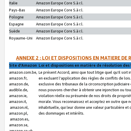
Italie
Amazon Europe Core S.à r.l.
Pays-Bas
Amazon Europe Core S.à r.l.
Pologne
Amazon Europe Core S.à r.l.
Espagne
Amazon Europe Core S.à r.l.
Suède
Amazon Europe Core S.à r.l.
Royaume-Uni
Amazon Europe Core S.à r.l.
ANNEXE 2 : LOI ET DISPOSITIONS EN MATIERE DE
Site d’Amazon
Loi et dispositions en matière de résolution des 
amazon.com.be,
Le présent Accord, ainsi que tout litige quel qu’il soi
amazon.fr,
en excluant l’application des règles de conflits de l
amazon.de,
exclusive des tribunaux de la circonscription judiciai
audible.de,
nous pouvons chercher à obtenir une injonction ou tou
amazon.ie,
violation réelle ou présumée de nos droits de proprié
amazon.it,
morale. Vous reconnaissez et acceptez en outre que n
amazon.nl,
inhabituelle, qui leur donne une valeur particulière 
amazon.pl,
des dommages et intérêts.
amazon.es,
amazon.se,
amazon.co.uk,