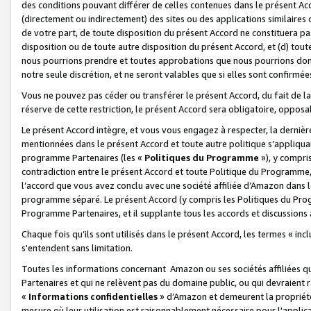
des conditions pouvant différer de celles contenues dans le présent Ac
(directement ou indirectement) des sites ou des applications similaires o
de votre part, de toute disposition du présent Accord ne constituera pa
disposition ou de toute autre disposition du présent Accord, et (d) tou
nous pourrions prendre et toutes approbations que nous pourrions donn
notre seule discrétion, et ne seront valables que si elles sont confirmée
Vous ne pouvez pas céder ou transférer le présent Accord, du fait de la 
réserve de cette restriction, le présent Accord sera obligatoire, opposab
Le présent Accord intègre, et vous vous engagez à respecter, la dernière 
mentionnées dans le présent Accord et toute autre politique s’appliqua
programme Partenaires (les «
Politiques du Programme
»), y compri
contradiction entre le présent Accord et toute Politique du Programme, 
l’accord que vous avez conclu avec une société affiliée d’Amazon dans 
programme séparé. Le présent Accord (y compris les Politiques du Progr
Programme Partenaires, et il supplante tous les accords et discussions 
Chaque fois qu’ils sont utilisés dans le présent Accord, les termes « in
s'entendent sans limitation.
Toutes les informations concernant Amazon ou ses sociétés affiliées 
Partenaires et qui ne relèvent pas du domaine public, ou qui devraient
«
Informations confidentielles
» d’Amazon et demeurent la propriété 
mesure où leur utilisation est raisonnablement nécessaire pour l'appli