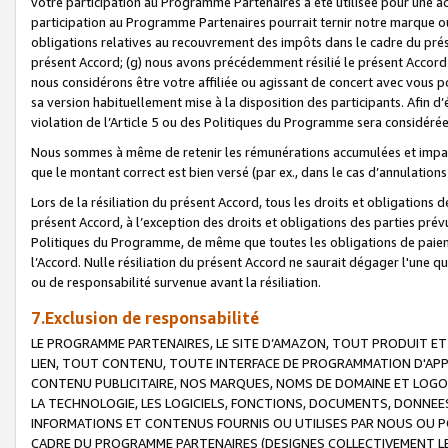
votre participation au Programme Partenaires a été utilisée pour une ac
participation au Programme Partenaires pourrait ternir notre marque ou
obligations relatives au recouvrement des impôts dans le cadre du prése
présent Accord; (g) nous avons précédemment résilié le présent Accord
nous considérons être votre affiliée ou agissant de concert avec vous 
sa version habituellement mise à la disposition des participants. Afin d’é
violation de l’Article 5 ou des Politiques du Programme sera considéré
Nous sommes à même de retenir les rémunérations accumulées et impayée
que le montant correct est bien versé (par ex., dans le cas d’annulations
Lors de la résiliation du présent Accord, tous les droits et obligations 
présent Accord, à l’exception des droits et obligations des parties prévus
Politiques du Programme, de même que toutes les obligations de paiement
l’Accord. Nulle résiliation du présent Accord ne saurait dégager l'une 
ou de responsabilité survenue avant la résiliation.
7.Exclusion de responsabilité
LE PROGRAMME PARTENAIRES, LE SITE D’AMAZON, TOUT PRODUIT ET 
LIEN, TOUT CONTENU, TOUTE INTERFACE DE PROGRAMMATION D'APP
CONTENU PUBLICITAIRE, NOS MARQUES, NOMS DE DOMAINE ET LOGOS
LA TECHNOLOGIE, LES LOGICIELS, FONCTIONS, DOCUMENTS, DONNEES
INFORMATIONS ET CONTENUS FOURNIS OU UTILISES PAR NOUS OU P
CADRE DU PROGRAMME PARTENAIRES (DESIGNES COLLECTIVEMENT LE