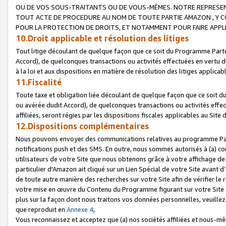
OU DE VOS SOUS-TRAITANTS OU DE VOUS-MÊMES. NOTRE REPRES
TOUT ACTE DE PROCEDURE AU NOM DE TOUTE PARTIE AMAZON , Y CO
POUR LA PROTECTION DE DROITS, ET NOTAMMENT POUR FAIRE APPL
10.Droit applicable et résolution des litiges
Tout litige découlant de quelque façon que ce soit du Programme Parte
Accord), de quelconques transactions ou activités effectuées en vertu d
à la loi et aux dispositions en matière de résolution des litiges applic
11.Fiscalité
Toute taxe et obligation liée découlant de quelque façon que ce soit 
ou avérée dudit Accord), de quelconques transactions ou activités effe
affiliées, seront régies par les dispositions fiscales applicables au Si
12.Dispositions complémentaires
Nous pouvons envoyer des communications relatives au programme Parten
notifications push et des SMS. En outre, nous sommes autorisés à (a) cont
utilisateurs de votre Site que nous obtenons grâce à votre affichage de
particulier d'Amazon ait cliqué sur un Lien Spécial de votre Site avant d
de toute autre manière des recherches sur votre Site afin de vérifier le re
votre mise en œuvre du Contenu du Programme figurant sur votre Site à
plus sur la façon dont nous traitons vos données personnelles, veuille
que reproduit en
Annexe 4
,
Vous reconnaissez et acceptez que (a) nos sociétés affiliées et nous-m