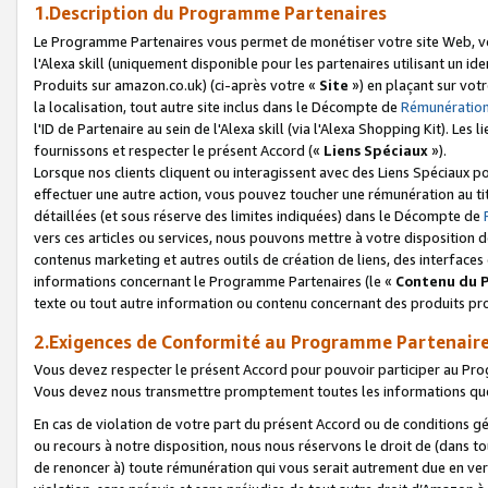
1.Description du Programme Partenaires
Le Programme Partenaires vous permet de monétiser votre site Web, vos 
l'Alexa skill (uniquement disponible pour les partenaires utilisant un 
Produits sur amazon.co.uk) (ci-après votre «
Site
») en plaçant sur votr
la localisation, tout autre site inclus dans le Décompte de
Rémunération
l'ID de Partenaire au sein de l'Alexa skill (via l'Alexa Shopping Kit). Le
fournissons et respecter le présent Accord («
Liens Spéciaux
»).
Lorsque nos clients cliquent ou interagissent avec des Liens Spéciaux p
effectuer une autre action, vous pouvez toucher une rémunération au ti
détaillées (et sous réserve des limites indiquées) dans le Décompte de
vers ces articles ou services, nous pouvons mettre à votre disposition d
contenus marketing et autres outils de création de liens, des interfaces
informations concernant le Programme Partenaires (le «
Contenu du 
texte ou tout autre information ou contenu concernant des produits prop
2.Exigences de Conformité au Programme Partenair
Vous devez respecter le présent Accord pour pouvoir participer au Pr
Vous devez nous transmettre promptement toutes les informations que
En cas de violation de votre part du présent Accord ou de conditions g
ou recours à notre disposition, nous nous réservons le droit de (dans 
de renoncer à) toute rémunération qui vous serait autrement due en ver