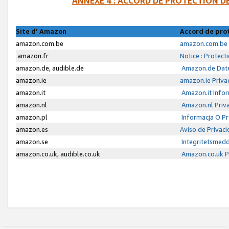
ANNEXE 4 : ACCORD DE PROTECTION 
Site d’ Amazon
Accord de pro
amazon.com.be
amazon.com.be 
amazon.fr
Notice : Protect
amazon.de, audible.de
Amazon.de Date
amazon.ie
amazon.ie Priva
amazon.it
Amazon.it Infor
amazon.nl
Amazon.nl Priva
amazon.pl
Informacja O P
amazon.es
Aviso de Privac
amazon.se
Integritetsmed
amazon.co.uk, audible.co.uk
Amazon.co.uk Pr