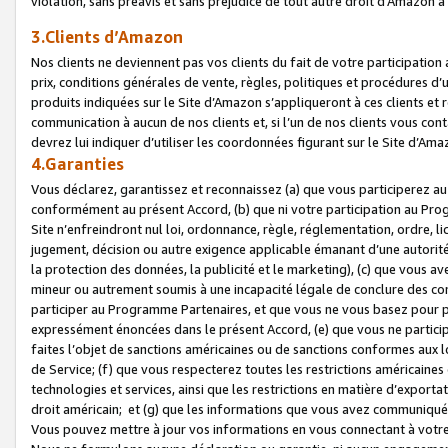
violation, sans préavis et sans préjudice de tout autre droit d’Amazo
3.Clients d’Amazon
Nos clients ne deviennent pas vos clients du fait de votre participati
prix, conditions générales de vente, règles, politiques et procédures d’u
produits indiquées sur le Site d’Amazon s’appliqueront à ces clients et
communication à aucun de nos clients et, si l’un de nos clients vous co
devrez lui indiquer d’utiliser les coordonnées figurant sur le Site d’Ama
4.Garanties
Vous déclarez, garantissez et reconnaissez (a) que vous participerez a
conformément au présent Accord, (b) que ni votre participation au Prog
Site n’enfreindront nul loi, ordonnance, règle, réglementation, ordre, li
jugement, décision ou autre exigence applicable émanant d’une autori
la protection des données, la publicité et le marketing), (c) que vous 
mineur ou autrement soumis à une incapacité légale de conclure des con
participer au Programme Partenaires, et que vous ne vous basez pour pr
expressément énoncées dans le présent Accord, (e) que vous ne particip
faites l’objet de sanctions américaines ou de sanctions conformes aux 
de Service; (f) que vous respecterez toutes les restrictions américaines
technologies et services, ainsi que les restrictions en matière d’exporta
droit américain; et (g) que les informations que vous avez communiqué
Vous pouvez mettre à jour vos informations en vous connectant à votre