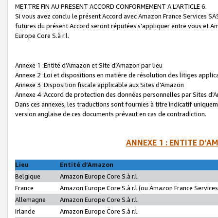
METTRE FIN AU PRESENT ACCORD CONFORMEMENT A L’ARTICLE 6.
Si vous avez conclu le présent Accord avec Amazon France Services SAS 
futures du présent Accord seront réputées s’appliquer entre vous et 
Europe Core S.à r.l.
Annexe 1 :Entité d’Amazon et Site d’Amazon par lieu
Annexe 2 :Loi et dispositions en matière de résolution des litiges appli
Annexe 3 :Disposition fiscale applicable aux Sites d’Amazon
Annexe 4 :Accord de protection des données personnelles par Sites d
Dans ces annexes, les traductions sont fournies à titre indicatif uniquem
version anglaise de ces documents prévaut en cas de contradiction.
ANNEXE 1 : ENTITE D’A
Lieu
Entité d’Amazon
Belgique
Amazon Europe Core S.à r.l.
France
Amazon Europe Core S.à r.l.(ou Amazon France Services 
Allemagne
Amazon Europe Core S.à r.l.
Irlande
Amazon Europe Core S.à r.l.