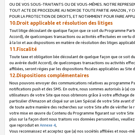
OU DE VOS SOUS-TRAITANTS OU DE VOUS-MÊMES. NOTRE REPRES
TOUT ACTE DE PROCEDURE AU NOM DE TOUTE PARTIE AMAZON , Y CO
POUR LA PROTECTION DE DROITS, ET NOTAMMENT POUR FAIRE APPL
10.Droit applicable et résolution des litiges
Tout litige découlant de quelque façon que ce soit du Programme Parte
Accord), de quelconques transactions ou activités effectuées en vertu d
à la loi et aux dispositions en matière de résolution des litiges applic
11.Fiscalité
Toute taxe et obligation liée découlant de quelque façon que ce soit 
ou avérée dudit Accord), de quelconques transactions ou activités effe
affiliées, seront régies par les dispositions fiscales applicables au Si
12.Dispositions complémentaires
Nous pouvons envoyer des communications relatives au programme Parten
notifications push et des SMS. En outre, nous sommes autorisés à (a) cont
utilisateurs de votre Site que nous obtenons grâce à votre affichage de
particulier d'Amazon ait cliqué sur un Lien Spécial de votre Site avant d
de toute autre manière des recherches sur votre Site afin de vérifier le re
votre mise en œuvre du Contenu du Programme figurant sur votre Site à
plus sur la façon dont nous traitons vos données personnelles, veuille
que reproduit en
Annexe 4
,
Vous reconnaissez et acceptez que (a) nos sociétés affiliées et nous-m