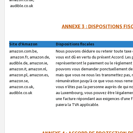
audible.co.uk
ANNEXE 3 : DISPOSITIONS FI
Site d’Amazon
Dispositions fiscales
amazon.com.be,
Nous pouvons déduire ou retenir toute taxe 
amazon.fr, amazon.de,
vous est dû en vertu du présent Accord. Les 
audible.de, amazon.ie,
représenteront le paiement ou le règlement 
amazon.it, amazon.nl,
pouvons vous demander ponctuellement des r
amazon.pl, amazon.es,
mais que vous ne nous les transmettez pas, n
amazon.se,
rémunération jusqu’à ce que vous nous reme
amazon.co.uk,
vous n’êtes pas la personne auprès de qui no
audible.co.uk
au Luxembourg, vous pouvez être légalement 
une facture répondant aux exigences d’une 
paiera la TVA applicable.