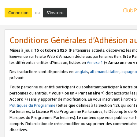
Connexion
S’inscrire
ou
Conditions Générales d’Adhésion 
Mises à jour
:
15 octobre 2025
(Partenaires actuels, découvrez les m
Bienvenue sur le site Web d’Amazon dédié aux partenaires (le «
Site P
les différentes entités d’Amazon, listées en
Annexe 1
(«
Amazon
» ou «
Des traductions sont disponibles en:
anglais
,
allemand
,
italien
,
espagno
prévaut.
Toute personne ou entité participant ou souhaitant participer à notre 
personnes ou entités, «
vous
» ou un «
Partenaire
») doit accepter le
Accord
») sans y apporter de modification. En vous inscrivant à notre Si
Politiques du Programme
(telles que définies à la Section 12), qui so
Partenaires, la Licence PI du Programme Partenaires, le Décompte de 
Marques du Programme Partenaires). Le contenu que vous publiez sur l
compris l'interdiction de créer, modifier ou supprimer des commentaires
directives.