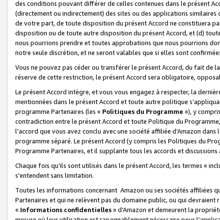
des conditions pouvant différer de celles contenues dans le présent Ac
(directement ou indirectement) des sites ou des applications similaires o
de votre part, de toute disposition du présent Accord ne constituera pa
disposition ou de toute autre disposition du présent Accord, et (d) tou
nous pourrions prendre et toutes approbations que nous pourrions donn
notre seule discrétion, et ne seront valables que si elles sont confirmée
Vous ne pouvez pas céder ou transférer le présent Accord, du fait de la 
réserve de cette restriction, le présent Accord sera obligatoire, opposab
Le présent Accord intègre, et vous vous engagez à respecter, la dernière 
mentionnées dans le présent Accord et toute autre politique s’appliqua
programme Partenaires (les «
Politiques du Programme
»), y compri
contradiction entre le présent Accord et toute Politique du Programme, 
l’accord que vous avez conclu avec une société affiliée d’Amazon dans 
programme séparé. Le présent Accord (y compris les Politiques du Progr
Programme Partenaires, et il supplante tous les accords et discussions 
Chaque fois qu’ils sont utilisés dans le présent Accord, les termes « in
s'entendent sans limitation.
Toutes les informations concernant Amazon ou ses sociétés affiliées 
Partenaires et qui ne relèvent pas du domaine public, ou qui devraient
«
Informations confidentielles
» d’Amazon et demeurent la propriété 
mesure où leur utilisation est raisonnablement nécessaire pour l'appli