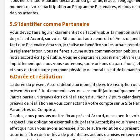
Nous ne formulons aucune déclaration ou garantie, ni aucun engagemen
moment de votre participation au Programme Partenaires, et nous ne p
de vos attentes.
5.S’identifier comme Partenaire
Vous devez faire figurer clairement et de façon visible la mention sui
du présent Accord, sur votre Site ou tout autre endroit où Amazon peut vo
tant que Partenaire Amazon, je réalise un bénéfice sur les achats remplis
la réglementation, vous ne ferez aucune autre communication publique
notre accord écrit préalable. Vous ne dénaturerez pas ni n’enjoliverez 
implicitement que nous vous soutenons, sponsorisons ou parrainons) et v
et vous ou toute autre personne physique ou morale, sauf de la manièr
6.Durée et résiliation
La durée du présent Accord débute au moment de votre inscription ou de
présent Accord à tout moment, avec ou sans motif (automatiquement et sa
l’autre partie un préavis écrit de résiliation d’au moins 7 jours calenda
préavis de résiliation en vous connectant à votre compte sur le Site Par
Paramètres du Compte ».
De plus, nous pouvons mettre fin au présent Accord, ou suspendre votre 
respecté une obligation essentielle du présent Accord; (b) vous n’avez p
effet que nous vous avons adressée, à toute autre violation du présen
pourrions être confrontés à de potentielles actions ou mises en œuvre 