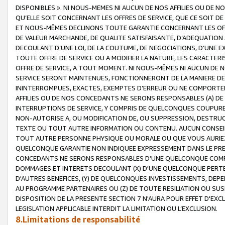
DISPONIBLES ». NI NOUS-MEMES NI AUCUN DE NOS AFFILIES OU D
QU’ELLE SOIT CONCERNANT LES OFFRES DE SERVICE, QUE CE SOIT DE
ET NOUS-MÊMES DECLINONS TOUTE GARANTIE CONCERNANT LES OFFRE
DE VALEUR MARCHANDE, DE QUALITE SATISFAISANTE, D’ADEQUATION
DECOULANT D’UNE LOI, DE LA COUTUME, DE NEGOCIATIONS, D’UNE
TOUTE OFFRE DE SERVICE OU A MODIFIER LA NATURE, LES CARACTERI
OFFRE DE SERVICE, A TOUT MOMENT. NI NOUS-MÊMES NI AUCUN DE 
SERVICE SERONT MAINTENUES, FONCTIONNERONT DE LA MANIERE DECR
ININTERROMPUES, EXACTES, EXEMPTES D’ERREUR OU NE COMPORT
AFFILIES OU DE NOS CONCEDANTS NE SERONS RESPONSABLES (A) DE
INTERRUPTIONS DE SERVICE, Y COMPRIS DE QUELCONQUES COUPURE
NON-AUTORISE A, OU MODIFICATION DE, OU SUPPRESSION, DESTRUC
TEXTE OU TOUT AUTRE INFORMATION OU CONTENU. AUCUN CONSEIL 
TOUT AUTRE PERSONNE PHYSIQUE OU MORALE OU QUE VOUS AURIEZ 
QUELCONQUE GARANTIE NON INDIQUEE EXPRESSEMENT DANS LE PRES
CONCEDANTS NE SERONS RESPONSABLES D’UNE QUELCONQUE COM
DOMMAGES ET INTERETS DECOULANT (X) D'UNE QUELCONQUE PERTE D
D'AUTRES BENEFICES, (Y) DE QUELCONQUES INVESTISSEMENTS, DEP
AU PROGRAMME PARTENAIRES OU (Z) DE TOUTE RESILIATION OU SU
DISPOSITION DE LA PRESENTE SECTION 7 N'AURA POUR EFFET D'EXC
LEGISLATION APPLICABLE INTERDIT LA LIMITATION OU L’EXCLUSION.
8.Limitations de responsabilité