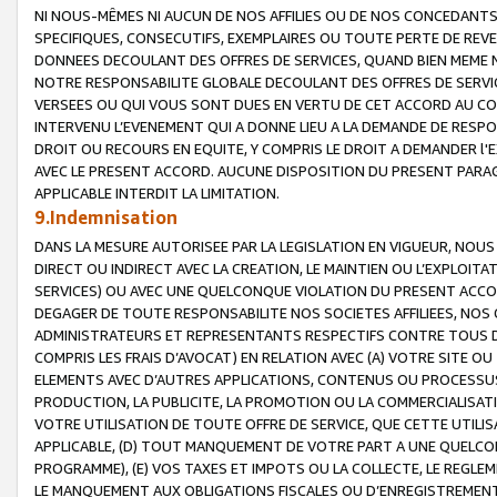
NI NOUS-MÊMES NI AUCUN DE NOS AFFILIES OU DE NOS CONCEDANT
SPECIFIQUES, CONSECUTIFS, EXEMPLAIRES OU TOUTE PERTE DE REVE
DONNEES DECOULANT DES OFFRES DE SERVICES, QUAND BIEN MEME N
NOTRE RESPONSABILITE GLOBALE DECOULANT DES OFFRES DE SERVI
VERSEES OU QUI VOUS SONT DUES EN VERTU DE CET ACCORD AU CO
INTERVENU L’EVENEMENT QUI A DONNE LIEU A LA DEMANDE DE RESP
DROIT OU RECOURS EN EQUITE, Y COMPRIS LE DROIT A DEMANDER l'
AVEC LE PRESENT ACCORD. AUCUNE DISPOSITION DU PRESENT PARAG
APPLICABLE INTERDIT LA LIMITATION.
9.Indemnisation
DANS LA MESURE AUTORISEE PAR LA LEGISLATION EN VIGUEUR, NO
DIRECT OU INDIRECT AVEC LA CREATION, LE MAINTIEN OU L’EXPLOIT
SERVICES) OU AVEC UNE QUELCONQUE VIOLATION DU PRESENT ACCO
DEGAGER DE TOUTE RESPONSABILITE NOS SOCIETES AFFILIEES, NOS 
ADMINISTRATEURS ET REPRESENTANTS RESPECTIFS CONTRE TOUS D
COMPRIS LES FRAIS D’AVOCAT) EN RELATION AVEC (A) VOTRE SITE O
ELEMENTS AVEC D’AUTRES APPLICATIONS, CONTENUS OU PROCESSUS, (
PRODUCTION, LA PUBLICITE, LA PROMOTION OU LA COMMERCIALISAT
VOTRE UTILISATION DE TOUTE OFFRE DE SERVICE, QUE CETTE UTILI
APPLICABLE, (D) TOUT MANQUEMENT DE VOTRE PART A UNE QUELCO
PROGRAMME), (E) VOS TAXES ET IMPOTS OU LA COLLECTE, LE REGLE
LE MANQUEMENT AUX OBLIGATIONS FISCALES OU D’ENREGISTREMENT 