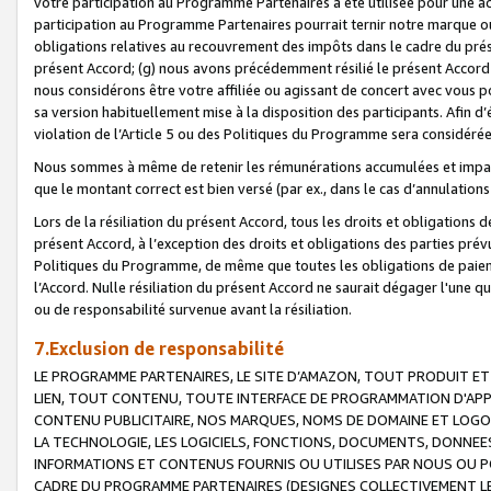
votre participation au Programme Partenaires a été utilisée pour une ac
participation au Programme Partenaires pourrait ternir notre marque ou
obligations relatives au recouvrement des impôts dans le cadre du prése
présent Accord; (g) nous avons précédemment résilié le présent Accord
nous considérons être votre affiliée ou agissant de concert avec vous 
sa version habituellement mise à la disposition des participants. Afin d’é
violation de l’Article 5 ou des Politiques du Programme sera considéré
Nous sommes à même de retenir les rémunérations accumulées et impayée
que le montant correct est bien versé (par ex., dans le cas d’annulations
Lors de la résiliation du présent Accord, tous les droits et obligations 
présent Accord, à l’exception des droits et obligations des parties prévus
Politiques du Programme, de même que toutes les obligations de paiement
l’Accord. Nulle résiliation du présent Accord ne saurait dégager l'une 
ou de responsabilité survenue avant la résiliation.
7.Exclusion de responsabilité
LE PROGRAMME PARTENAIRES, LE SITE D’AMAZON, TOUT PRODUIT ET 
LIEN, TOUT CONTENU, TOUTE INTERFACE DE PROGRAMMATION D'APP
CONTENU PUBLICITAIRE, NOS MARQUES, NOMS DE DOMAINE ET LOGOS
LA TECHNOLOGIE, LES LOGICIELS, FONCTIONS, DOCUMENTS, DONNEES
INFORMATIONS ET CONTENUS FOURNIS OU UTILISES PAR NOUS OU P
CADRE DU PROGRAMME PARTENAIRES (DESIGNES COLLECTIVEMENT LE