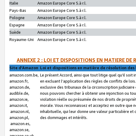
Italie
Amazon Europe Core S.à r.l.
Pays-Bas
Amazon Europe Core S.à r.l.
Pologne
Amazon Europe Core S.à r.l.
Espagne
Amazon Europe Core S.à r.l.
Suède
Amazon Europe Core S.à r.l.
Royaume-Uni
Amazon Europe Core S.à r.l.
ANNEXE 2 : LOI ET DISPOSITIONS EN MATIERE DE
Site d’Amazon
Loi et dispositions en matière de résolution des 
amazon.com.be,
Le présent Accord, ainsi que tout litige quel qu’il soi
amazon.fr,
en excluant l’application des règles de conflits de l
amazon.de,
exclusive des tribunaux de la circonscription judiciai
audible.de,
nous pouvons chercher à obtenir une injonction ou tou
amazon.ie,
violation réelle ou présumée de nos droits de proprié
amazon.it,
morale. Vous reconnaissez et acceptez en outre que n
amazon.nl,
inhabituelle, qui leur donne une valeur particulière 
amazon.pl,
des dommages et intérêts.
amazon.es,
amazon.se,
amazon.co.uk,