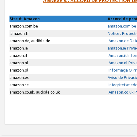
ANNEXE 4 : ACCORD DE PROTECTION 
Site d’ Amazon
Accord de pro
amazon.com.be
amazon.com.be 
amazon.fr
Notice : Protect
amazon.de, audible.de
Amazon.de Date
amazon.ie
amazon.ie Priva
amazon.it
Amazon.it Infor
amazon.nl
Amazon.nl Priva
amazon.pl
Informacja O P
amazon.es
Aviso de Privac
amazon.se
Integritetsmed
amazon.co.uk, audible.co.uk
Amazon.co.uk Pr