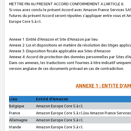
METTRE FIN AU PRESENT ACCORD CONFORMEMENT A L’ARTICLE 6.
Si vous avez conclu le présent Accord avec Amazon France Services SAS 
futures du présent Accord seront réputées s’appliquer entre vous et 
Europe Core S.à r.l.
Annexe 1 :Entité d’Amazon et Site d’Amazon par lieu
Annexe 2 :Loi et dispositions en matière de résolution des litiges appli
Annexe 3 :Disposition fiscale applicable aux Sites d’Amazon
Annexe 4 :Accord de protection des données personnelles par Sites d
Dans ces annexes, les traductions sont fournies à titre indicatif uniquem
version anglaise de ces documents prévaut en cas de contradiction.
ANNEXE 1 : ENTITE D’A
Lieu
Entité d’Amazon
Belgique
Amazon Europe Core S.à r.l.
France
Amazon Europe Core S.à r.l.(ou Amazon France Services 
Allemagne
Amazon Europe Core S.à r.l.
Irlande
Amazon Europe Core S.à r.l.