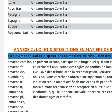
Italie
Amazon Europe Core S.à r.l.
Pays-Bas
Amazon Europe Core S.à r.l.
Pologne
Amazon Europe Core S.à r.l.
Espagne
Amazon Europe Core S.à r.l.
Suède
Amazon Europe Core S.à r.l.
Royaume-Uni
Amazon Europe Core S.à r.l.
ANNEXE 2 : LOI ET DISPOSITIONS EN MATIERE DE
Site d’Amazon
Loi et dispositions en matière de résolution des 
amazon.com.be,
Le présent Accord, ainsi que tout litige quel qu’il soi
amazon.fr,
en excluant l’application des règles de conflits de l
amazon.de,
exclusive des tribunaux de la circonscription judiciai
audible.de,
nous pouvons chercher à obtenir une injonction ou tou
amazon.ie,
violation réelle ou présumée de nos droits de proprié
amazon.it,
morale. Vous reconnaissez et acceptez en outre que n
amazon.nl,
inhabituelle, qui leur donne une valeur particulière 
amazon.pl,
des dommages et intérêts.
amazon.es,
amazon.se,
amazon.co.uk,