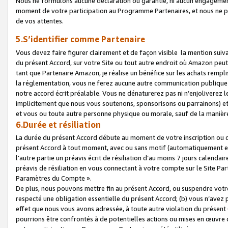
Nous ne formulons aucune déclaration ou garantie, ni aucun engagemen
moment de votre participation au Programme Partenaires, et nous ne p
de vos attentes.
5.S’identifier comme Partenaire
Vous devez faire figurer clairement et de façon visible la mention sui
du présent Accord, sur votre Site ou tout autre endroit où Amazon peut vo
tant que Partenaire Amazon, je réalise un bénéfice sur les achats remplis
la réglementation, vous ne ferez aucune autre communication publique
notre accord écrit préalable. Vous ne dénaturerez pas ni n’enjoliverez 
implicitement que nous vous soutenons, sponsorisons ou parrainons) et v
et vous ou toute autre personne physique ou morale, sauf de la manièr
6.Durée et résiliation
La durée du présent Accord débute au moment de votre inscription ou de
présent Accord à tout moment, avec ou sans motif (automatiquement et sa
l’autre partie un préavis écrit de résiliation d’au moins 7 jours calenda
préavis de résiliation en vous connectant à votre compte sur le Site Par
Paramètres du Compte ».
De plus, nous pouvons mettre fin au présent Accord, ou suspendre votre 
respecté une obligation essentielle du présent Accord; (b) vous n’avez p
effet que nous vous avons adressée, à toute autre violation du présen
pourrions être confrontés à de potentielles actions ou mises en œuvre 