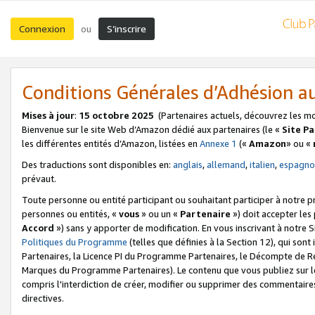
Connexion
S’inscrire
ou
Conditions Générales d’Adhésion 
Mises à jour
:
15 octobre 2025
(Partenaires actuels, découvrez les m
Bienvenue sur le site Web d’Amazon dédié aux partenaires (le «
Site P
les différentes entités d’Amazon, listées en
Annexe 1
(«
Amazon
» ou «
Des traductions sont disponibles en:
anglais
,
allemand
,
italien
,
espagno
prévaut.
Toute personne ou entité participant ou souhaitant participer à notre 
personnes ou entités, «
vous
» ou un «
Partenaire
») doit accepter le
Accord
») sans y apporter de modification. En vous inscrivant à notre Si
Politiques du Programme
(telles que définies à la Section 12), qui so
Partenaires, la Licence PI du Programme Partenaires, le Décompte de 
Marques du Programme Partenaires). Le contenu que vous publiez sur l
compris l'interdiction de créer, modifier ou supprimer des commentaires
directives.