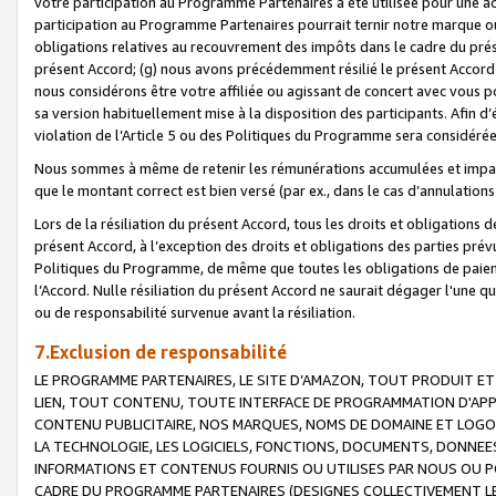
votre participation au Programme Partenaires a été utilisée pour une ac
participation au Programme Partenaires pourrait ternir notre marque ou
obligations relatives au recouvrement des impôts dans le cadre du prése
présent Accord; (g) nous avons précédemment résilié le présent Accord
nous considérons être votre affiliée ou agissant de concert avec vous 
sa version habituellement mise à la disposition des participants. Afin d’é
violation de l’Article 5 ou des Politiques du Programme sera considéré
Nous sommes à même de retenir les rémunérations accumulées et impayée
que le montant correct est bien versé (par ex., dans le cas d’annulations
Lors de la résiliation du présent Accord, tous les droits et obligations 
présent Accord, à l’exception des droits et obligations des parties prévus
Politiques du Programme, de même que toutes les obligations de paiement
l’Accord. Nulle résiliation du présent Accord ne saurait dégager l'une 
ou de responsabilité survenue avant la résiliation.
7.Exclusion de responsabilité
LE PROGRAMME PARTENAIRES, LE SITE D’AMAZON, TOUT PRODUIT ET 
LIEN, TOUT CONTENU, TOUTE INTERFACE DE PROGRAMMATION D'APP
CONTENU PUBLICITAIRE, NOS MARQUES, NOMS DE DOMAINE ET LOGOS
LA TECHNOLOGIE, LES LOGICIELS, FONCTIONS, DOCUMENTS, DONNEES
INFORMATIONS ET CONTENUS FOURNIS OU UTILISES PAR NOUS OU P
CADRE DU PROGRAMME PARTENAIRES (DESIGNES COLLECTIVEMENT LE