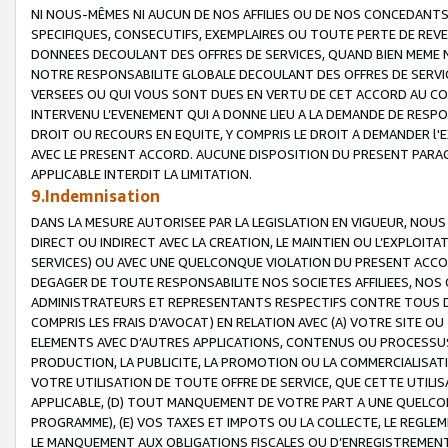
NI NOUS-MÊMES NI AUCUN DE NOS AFFILIES OU DE NOS CONCEDANT
SPECIFIQUES, CONSECUTIFS, EXEMPLAIRES OU TOUTE PERTE DE REVE
DONNEES DECOULANT DES OFFRES DE SERVICES, QUAND BIEN MEME N
NOTRE RESPONSABILITE GLOBALE DECOULANT DES OFFRES DE SERVI
VERSEES OU QUI VOUS SONT DUES EN VERTU DE CET ACCORD AU CO
INTERVENU L’EVENEMENT QUI A DONNE LIEU A LA DEMANDE DE RESP
DROIT OU RECOURS EN EQUITE, Y COMPRIS LE DROIT A DEMANDER l'
AVEC LE PRESENT ACCORD. AUCUNE DISPOSITION DU PRESENT PARAG
APPLICABLE INTERDIT LA LIMITATION.
9.Indemnisation
DANS LA MESURE AUTORISEE PAR LA LEGISLATION EN VIGUEUR, NO
DIRECT OU INDIRECT AVEC LA CREATION, LE MAINTIEN OU L’EXPLOIT
SERVICES) OU AVEC UNE QUELCONQUE VIOLATION DU PRESENT ACCO
DEGAGER DE TOUTE RESPONSABILITE NOS SOCIETES AFFILIEES, NOS 
ADMINISTRATEURS ET REPRESENTANTS RESPECTIFS CONTRE TOUS D
COMPRIS LES FRAIS D’AVOCAT) EN RELATION AVEC (A) VOTRE SITE O
ELEMENTS AVEC D’AUTRES APPLICATIONS, CONTENUS OU PROCESSUS, (
PRODUCTION, LA PUBLICITE, LA PROMOTION OU LA COMMERCIALISAT
VOTRE UTILISATION DE TOUTE OFFRE DE SERVICE, QUE CETTE UTILI
APPLICABLE, (D) TOUT MANQUEMENT DE VOTRE PART A UNE QUELCO
PROGRAMME), (E) VOS TAXES ET IMPOTS OU LA COLLECTE, LE REGLE
LE MANQUEMENT AUX OBLIGATIONS FISCALES OU D’ENREGISTREMENT 