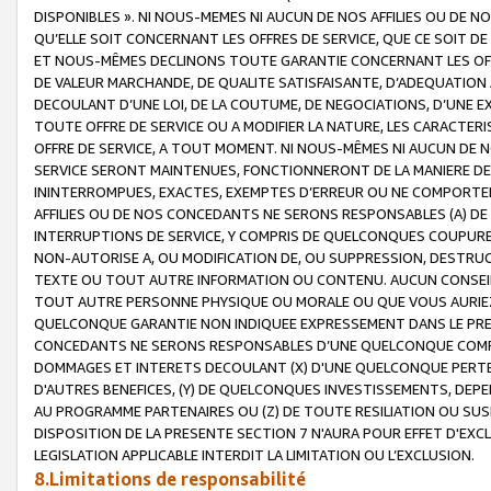
DISPONIBLES ». NI NOUS-MEMES NI AUCUN DE NOS AFFILIES OU D
QU’ELLE SOIT CONCERNANT LES OFFRES DE SERVICE, QUE CE SOIT DE
ET NOUS-MÊMES DECLINONS TOUTE GARANTIE CONCERNANT LES OFFRE
DE VALEUR MARCHANDE, DE QUALITE SATISFAISANTE, D’ADEQUATION
DECOULANT D’UNE LOI, DE LA COUTUME, DE NEGOCIATIONS, D’UNE
TOUTE OFFRE DE SERVICE OU A MODIFIER LA NATURE, LES CARACTERI
OFFRE DE SERVICE, A TOUT MOMENT. NI NOUS-MÊMES NI AUCUN DE 
SERVICE SERONT MAINTENUES, FONCTIONNERONT DE LA MANIERE DECR
ININTERROMPUES, EXACTES, EXEMPTES D’ERREUR OU NE COMPORT
AFFILIES OU DE NOS CONCEDANTS NE SERONS RESPONSABLES (A) DE
INTERRUPTIONS DE SERVICE, Y COMPRIS DE QUELCONQUES COUPURE
NON-AUTORISE A, OU MODIFICATION DE, OU SUPPRESSION, DESTRUC
TEXTE OU TOUT AUTRE INFORMATION OU CONTENU. AUCUN CONSEIL 
TOUT AUTRE PERSONNE PHYSIQUE OU MORALE OU QUE VOUS AURIEZ 
QUELCONQUE GARANTIE NON INDIQUEE EXPRESSEMENT DANS LE PRES
CONCEDANTS NE SERONS RESPONSABLES D’UNE QUELCONQUE COM
DOMMAGES ET INTERETS DECOULANT (X) D'UNE QUELCONQUE PERTE D
D'AUTRES BENEFICES, (Y) DE QUELCONQUES INVESTISSEMENTS, DEP
AU PROGRAMME PARTENAIRES OU (Z) DE TOUTE RESILIATION OU SU
DISPOSITION DE LA PRESENTE SECTION 7 N'AURA POUR EFFET D'EXC
LEGISLATION APPLICABLE INTERDIT LA LIMITATION OU L’EXCLUSION.
8.Limitations de responsabilité