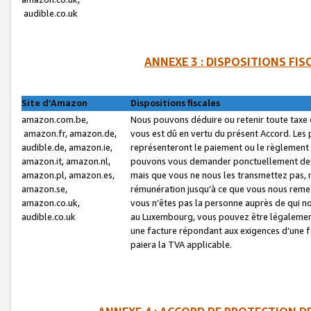
audible.co.uk
ANNEXE 3 : DISPOSITIONS FI
Site d’Amazon
Dispositions fiscales
amazon.com.be,
Nous pouvons déduire ou retenir toute taxe 
amazon.fr, amazon.de,
vous est dû en vertu du présent Accord. Les 
audible.de, amazon.ie,
représenteront le paiement ou le règlement 
amazon.it, amazon.nl,
pouvons vous demander ponctuellement des r
amazon.pl, amazon.es,
mais que vous ne nous les transmettez pas, n
amazon.se,
rémunération jusqu’à ce que vous nous reme
amazon.co.uk,
vous n’êtes pas la personne auprès de qui no
audible.co.uk
au Luxembourg, vous pouvez être légalement 
une facture répondant aux exigences d’une 
paiera la TVA applicable.