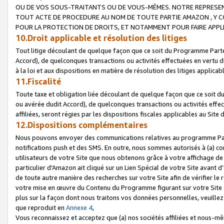
OU DE VOS SOUS-TRAITANTS OU DE VOUS-MÊMES. NOTRE REPRES
TOUT ACTE DE PROCEDURE AU NOM DE TOUTE PARTIE AMAZON , Y CO
POUR LA PROTECTION DE DROITS, ET NOTAMMENT POUR FAIRE APPL
10.Droit applicable et résolution des litiges
Tout litige découlant de quelque façon que ce soit du Programme Parte
Accord), de quelconques transactions ou activités effectuées en vertu d
à la loi et aux dispositions en matière de résolution des litiges applic
11.Fiscalité
Toute taxe et obligation liée découlant de quelque façon que ce soit 
ou avérée dudit Accord), de quelconques transactions ou activités effe
affiliées, seront régies par les dispositions fiscales applicables au Si
12.Dispositions complémentaires
Nous pouvons envoyer des communications relatives au programme Parten
notifications push et des SMS. En outre, nous sommes autorisés à (a) cont
utilisateurs de votre Site que nous obtenons grâce à votre affichage de
particulier d'Amazon ait cliqué sur un Lien Spécial de votre Site avant d
de toute autre manière des recherches sur votre Site afin de vérifier le re
votre mise en œuvre du Contenu du Programme figurant sur votre Site à
plus sur la façon dont nous traitons vos données personnelles, veuille
que reproduit en
Annexe 4
,
Vous reconnaissez et acceptez que (a) nos sociétés affiliées et nous-m