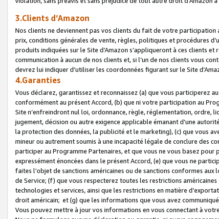
violation, sans préavis et sans préjudice de tout autre droit d’Amazo
3.Clients d’Amazon
Nos clients ne deviennent pas vos clients du fait de votre participati
prix, conditions générales de vente, règles, politiques et procédures d’u
produits indiquées sur le Site d’Amazon s’appliqueront à ces clients et
communication à aucun de nos clients et, si l’un de nos clients vous co
devrez lui indiquer d’utiliser les coordonnées figurant sur le Site d’Ama
4.Garanties
Vous déclarez, garantissez et reconnaissez (a) que vous participerez a
conformément au présent Accord, (b) que ni votre participation au Prog
Site n’enfreindront nul loi, ordonnance, règle, réglementation, ordre, li
jugement, décision ou autre exigence applicable émanant d’une autori
la protection des données, la publicité et le marketing), (c) que vous 
mineur ou autrement soumis à une incapacité légale de conclure des con
participer au Programme Partenaires, et que vous ne vous basez pour pr
expressément énoncées dans le présent Accord, (e) que vous ne particip
faites l’objet de sanctions américaines ou de sanctions conformes aux 
de Service; (f) que vous respecterez toutes les restrictions américaines
technologies et services, ainsi que les restrictions en matière d’exporta
droit américain; et (g) que les informations que vous avez communiqué
Vous pouvez mettre à jour vos informations en vous connectant à votre