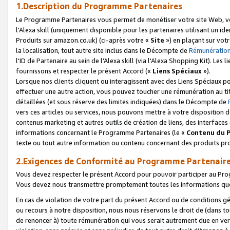
1.Description du Programme Partenaires
Le Programme Partenaires vous permet de monétiser votre site Web, vos 
l'Alexa skill (uniquement disponible pour les partenaires utilisant un 
Produits sur amazon.co.uk) (ci-après votre «
Site
») en plaçant sur votr
la localisation, tout autre site inclus dans le Décompte de
Rémunération
l'ID de Partenaire au sein de l'Alexa skill (via l'Alexa Shopping Kit). Le
fournissons et respecter le présent Accord («
Liens Spéciaux
»).
Lorsque nos clients cliquent ou interagissent avec des Liens Spéciaux p
effectuer une autre action, vous pouvez toucher une rémunération au ti
détaillées (et sous réserve des limites indiquées) dans le Décompte de
vers ces articles ou services, nous pouvons mettre à votre disposition d
contenus marketing et autres outils de création de liens, des interfaces
informations concernant le Programme Partenaires (le «
Contenu du 
texte ou tout autre information ou contenu concernant des produits prop
2.Exigences de Conformité au Programme Partenair
Vous devez respecter le présent Accord pour pouvoir participer au Pr
Vous devez nous transmettre promptement toutes les informations que
En cas de violation de votre part du présent Accord ou de conditions g
ou recours à notre disposition, nous nous réservons le droit de (dans 
de renoncer à) toute rémunération qui vous serait autrement due en ver