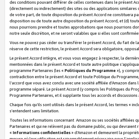
des conditions pouvant différer de celles contenues dans le présent Ac
(directement ou indirectement) des sites ou des applications similaires o
de votre part, de toute disposition du présent Accord ne constituera pa
disposition ou de toute autre disposition du présent Accord, et (d) tou
nous pourrions prendre et toutes approbations que nous pourrions donn
notre seule discrétion, et ne seront valables que si elles sont confirmée
Vous ne pouvez pas céder ou transférer le présent Accord, du fait de la 
réserve de cette restriction, le présent Accord sera obligatoire, opposab
Le présent Accord intègre, et vous vous engagez à respecter, la dernière 
mentionnées dans le présent Accord et toute autre politique s’appliqua
programme Partenaires (les «
Politiques du Programme
»), y compri
contradiction entre le présent Accord et toute Politique du Programme, 
l’accord que vous avez conclu avec une société affiliée d’Amazon dans 
programme séparé. Le présent Accord (y compris les Politiques du Progr
Programme Partenaires, et il supplante tous les accords et discussions 
Chaque fois qu’ils sont utilisés dans le présent Accord, les termes « in
s'entendent sans limitation.
Toutes les informations concernant Amazon ou ses sociétés affiliées 
Partenaires et qui ne relèvent pas du domaine public, ou qui devraient
«
Informations confidentielles
» d’Amazon et demeurent la propriété 
mesure où leur utilisation est raisonnablement nécessaire pour l'appli