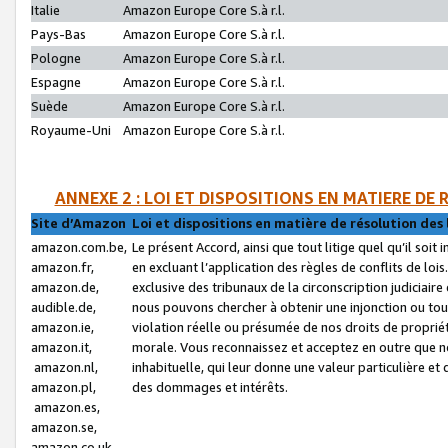
Italie
Amazon Europe Core S.à r.l.
Pays-Bas
Amazon Europe Core S.à r.l.
Pologne
Amazon Europe Core S.à r.l.
Espagne
Amazon Europe Core S.à r.l.
Suède
Amazon Europe Core S.à r.l.
Royaume-Uni
Amazon Europe Core S.à r.l.
ANNEXE 2 : LOI ET DISPOSITIONS EN MATIERE DE
Site d’Amazon
Loi et dispositions en matière de résolution des 
amazon.com.be,
Le présent Accord, ainsi que tout litige quel qu’il soi
amazon.fr,
en excluant l’application des règles de conflits de l
amazon.de,
exclusive des tribunaux de la circonscription judiciai
audible.de,
nous pouvons chercher à obtenir une injonction ou tou
amazon.ie,
violation réelle ou présumée de nos droits de proprié
amazon.it,
morale. Vous reconnaissez et acceptez en outre que n
amazon.nl,
inhabituelle, qui leur donne une valeur particulière 
amazon.pl,
des dommages et intérêts.
amazon.es,
amazon.se,
amazon.co.uk,