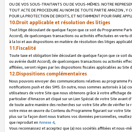
OU DE VOS SOUS-TRAITANTS OU DE VOUS-MÊMES. NOTRE REPRES
TOUT ACTE DE PROCEDURE AU NOM DE TOUTE PARTIE AMAZON , Y CO
POUR LA PROTECTION DE DROITS, ET NOTAMMENT POUR FAIRE APPL
10.Droit applicable et résolution des litiges
Tout litige découlant de quelque façon que ce soit du Programme Parte
Accord), de quelconques transactions ou activités effectuées en vertu d
à la loi et aux dispositions en matière de résolution des litiges applic
11.Fiscalité
Toute taxe et obligation liée découlant de quelque façon que ce soit 
ou avérée dudit Accord), de quelconques transactions ou activités effe
affiliées, seront régies par les dispositions fiscales applicables au Si
12.Dispositions complémentaires
Nous pouvons envoyer des communications relatives au programme Parten
notifications push et des SMS. En outre, nous sommes autorisés à (a) cont
utilisateurs de votre Site que nous obtenons grâce à votre affichage de
particulier d'Amazon ait cliqué sur un Lien Spécial de votre Site avant d
de toute autre manière des recherches sur votre Site afin de vérifier le re
votre mise en œuvre du Contenu du Programme figurant sur votre Site à
plus sur la façon dont nous traitons vos données personnelles, veuille
que reproduit en
Annexe 4
,
Vous reconnaissez et acceptez que (a) nos sociétés affiliées et nous-m