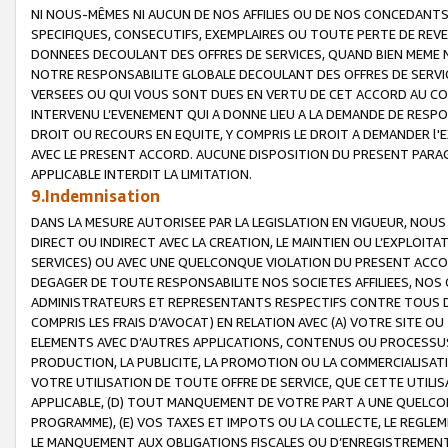
NI NOUS-MÊMES NI AUCUN DE NOS AFFILIES OU DE NOS CONCEDANT
SPECIFIQUES, CONSECUTIFS, EXEMPLAIRES OU TOUTE PERTE DE REVE
DONNEES DECOULANT DES OFFRES DE SERVICES, QUAND BIEN MEME N
NOTRE RESPONSABILITE GLOBALE DECOULANT DES OFFRES DE SERVI
VERSEES OU QUI VOUS SONT DUES EN VERTU DE CET ACCORD AU CO
INTERVENU L’EVENEMENT QUI A DONNE LIEU A LA DEMANDE DE RESP
DROIT OU RECOURS EN EQUITE, Y COMPRIS LE DROIT A DEMANDER l'
AVEC LE PRESENT ACCORD. AUCUNE DISPOSITION DU PRESENT PARAG
APPLICABLE INTERDIT LA LIMITATION.
9.Indemnisation
DANS LA MESURE AUTORISEE PAR LA LEGISLATION EN VIGUEUR, NO
DIRECT OU INDIRECT AVEC LA CREATION, LE MAINTIEN OU L’EXPLOIT
SERVICES) OU AVEC UNE QUELCONQUE VIOLATION DU PRESENT ACCO
DEGAGER DE TOUTE RESPONSABILITE NOS SOCIETES AFFILIEES, NOS 
ADMINISTRATEURS ET REPRESENTANTS RESPECTIFS CONTRE TOUS D
COMPRIS LES FRAIS D’AVOCAT) EN RELATION AVEC (A) VOTRE SITE O
ELEMENTS AVEC D’AUTRES APPLICATIONS, CONTENUS OU PROCESSUS, (
PRODUCTION, LA PUBLICITE, LA PROMOTION OU LA COMMERCIALISAT
VOTRE UTILISATION DE TOUTE OFFRE DE SERVICE, QUE CETTE UTILI
APPLICABLE, (D) TOUT MANQUEMENT DE VOTRE PART A UNE QUELCO
PROGRAMME), (E) VOS TAXES ET IMPOTS OU LA COLLECTE, LE REGLE
LE MANQUEMENT AUX OBLIGATIONS FISCALES OU D’ENREGISTREMENT 