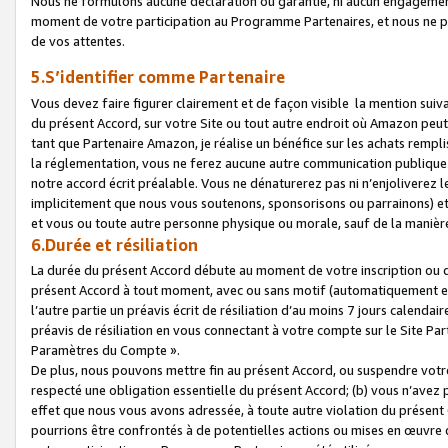
Nous ne formulons aucune déclaration ou garantie, ni aucun engagemen
moment de votre participation au Programme Partenaires, et nous ne p
de vos attentes.
5.S’identifier comme Partenaire
Vous devez faire figurer clairement et de façon visible la mention sui
du présent Accord, sur votre Site ou tout autre endroit où Amazon peut vo
tant que Partenaire Amazon, je réalise un bénéfice sur les achats remplis
la réglementation, vous ne ferez aucune autre communication publique
notre accord écrit préalable. Vous ne dénaturerez pas ni n’enjoliverez 
implicitement que nous vous soutenons, sponsorisons ou parrainons) et v
et vous ou toute autre personne physique ou morale, sauf de la manièr
6.Durée et résiliation
La durée du présent Accord débute au moment de votre inscription ou de
présent Accord à tout moment, avec ou sans motif (automatiquement et sa
l’autre partie un préavis écrit de résiliation d’au moins 7 jours calenda
préavis de résiliation en vous connectant à votre compte sur le Site Par
Paramètres du Compte ».
De plus, nous pouvons mettre fin au présent Accord, ou suspendre votre 
respecté une obligation essentielle du présent Accord; (b) vous n’avez p
effet que nous vous avons adressée, à toute autre violation du présen
pourrions être confrontés à de potentielles actions ou mises en œuvre 