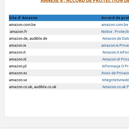
ANNEXE 4 : ACCORD DE PROTECTION 
Site d’ Amazon
Accord de pro
amazon.com.be
amazon.com.be 
amazon.fr
Notice : Protect
amazon.de, audible.de
Amazon.de Date
amazon.ie
amazon.ie Priva
amazon.it
Amazon.it Infor
amazon.nl
Amazon.nl Priva
amazon.pl
Informacja O P
amazon.es
Aviso de Privac
amazon.se
Integritetsmed
amazon.co.uk, audible.co.uk
Amazon.co.uk Pr