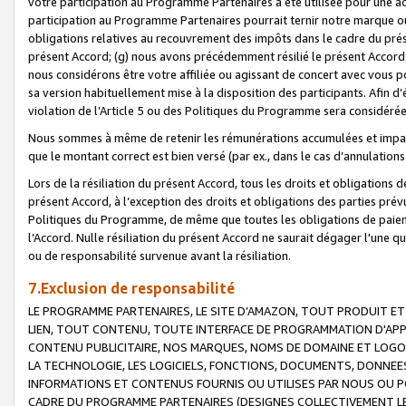
votre participation au Programme Partenaires a été utilisée pour une ac
participation au Programme Partenaires pourrait ternir notre marque ou
obligations relatives au recouvrement des impôts dans le cadre du prése
présent Accord; (g) nous avons précédemment résilié le présent Accord
nous considérons être votre affiliée ou agissant de concert avec vous 
sa version habituellement mise à la disposition des participants. Afin d’é
violation de l’Article 5 ou des Politiques du Programme sera considéré
Nous sommes à même de retenir les rémunérations accumulées et impayée
que le montant correct est bien versé (par ex., dans le cas d’annulations
Lors de la résiliation du présent Accord, tous les droits et obligations 
présent Accord, à l’exception des droits et obligations des parties prévus
Politiques du Programme, de même que toutes les obligations de paiement
l’Accord. Nulle résiliation du présent Accord ne saurait dégager l'une 
ou de responsabilité survenue avant la résiliation.
7.Exclusion de responsabilité
LE PROGRAMME PARTENAIRES, LE SITE D’AMAZON, TOUT PRODUIT ET 
LIEN, TOUT CONTENU, TOUTE INTERFACE DE PROGRAMMATION D'APP
CONTENU PUBLICITAIRE, NOS MARQUES, NOMS DE DOMAINE ET LOGOS
LA TECHNOLOGIE, LES LOGICIELS, FONCTIONS, DOCUMENTS, DONNEES
INFORMATIONS ET CONTENUS FOURNIS OU UTILISES PAR NOUS OU P
CADRE DU PROGRAMME PARTENAIRES (DESIGNES COLLECTIVEMENT LE