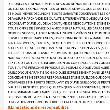
DISPONIBLES ». NI NOUS-MEMES NI AUCUN DE NOS AFFILIES OU D
QU’ELLE SOIT CONCERNANT LES OFFRES DE SERVICE, QUE CE SOIT DE
ET NOUS-MÊMES DECLINONS TOUTE GARANTIE CONCERNANT LES OFFRE
DE VALEUR MARCHANDE, DE QUALITE SATISFAISANTE, D’ADEQUATION
DECOULANT D’UNE LOI, DE LA COUTUME, DE NEGOCIATIONS, D’UNE
TOUTE OFFRE DE SERVICE OU A MODIFIER LA NATURE, LES CARACTERI
OFFRE DE SERVICE, A TOUT MOMENT. NI NOUS-MÊMES NI AUCUN DE 
SERVICE SERONT MAINTENUES, FONCTIONNERONT DE LA MANIERE DECR
ININTERROMPUES, EXACTES, EXEMPTES D’ERREUR OU NE COMPORT
AFFILIES OU DE NOS CONCEDANTS NE SERONS RESPONSABLES (A) DE
INTERRUPTIONS DE SERVICE, Y COMPRIS DE QUELCONQUES COUPURE
NON-AUTORISE A, OU MODIFICATION DE, OU SUPPRESSION, DESTRUC
TEXTE OU TOUT AUTRE INFORMATION OU CONTENU. AUCUN CONSEIL 
TOUT AUTRE PERSONNE PHYSIQUE OU MORALE OU QUE VOUS AURIEZ 
QUELCONQUE GARANTIE NON INDIQUEE EXPRESSEMENT DANS LE PRES
CONCEDANTS NE SERONS RESPONSABLES D’UNE QUELCONQUE COM
DOMMAGES ET INTERETS DECOULANT (X) D'UNE QUELCONQUE PERTE D
D'AUTRES BENEFICES, (Y) DE QUELCONQUES INVESTISSEMENTS, DEP
AU PROGRAMME PARTENAIRES OU (Z) DE TOUTE RESILIATION OU SU
DISPOSITION DE LA PRESENTE SECTION 7 N'AURA POUR EFFET D'EXC
LEGISLATION APPLICABLE INTERDIT LA LIMITATION OU L’EXCLUSION.
8.Limitations de responsabilité