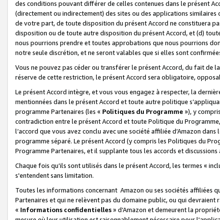
des conditions pouvant différer de celles contenues dans le présent Ac
(directement ou indirectement) des sites ou des applications similaires o
de votre part, de toute disposition du présent Accord ne constituera pa
disposition ou de toute autre disposition du présent Accord, et (d) tou
nous pourrions prendre et toutes approbations que nous pourrions donn
notre seule discrétion, et ne seront valables que si elles sont confirmée
Vous ne pouvez pas céder ou transférer le présent Accord, du fait de la 
réserve de cette restriction, le présent Accord sera obligatoire, opposab
Le présent Accord intègre, et vous vous engagez à respecter, la dernière 
mentionnées dans le présent Accord et toute autre politique s’appliqua
programme Partenaires (les «
Politiques du Programme
»), y compri
contradiction entre le présent Accord et toute Politique du Programme, 
l’accord que vous avez conclu avec une société affiliée d’Amazon dans 
programme séparé. Le présent Accord (y compris les Politiques du Progr
Programme Partenaires, et il supplante tous les accords et discussions 
Chaque fois qu’ils sont utilisés dans le présent Accord, les termes « in
s'entendent sans limitation.
Toutes les informations concernant Amazon ou ses sociétés affiliées 
Partenaires et qui ne relèvent pas du domaine public, ou qui devraient
«
Informations confidentielles
» d’Amazon et demeurent la propriété 
mesure où leur utilisation est raisonnablement nécessaire pour l'appli