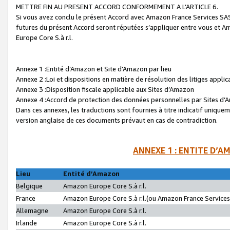
METTRE FIN AU PRESENT ACCORD CONFORMEMENT A L’ARTICLE 6.
Si vous avez conclu le présent Accord avec Amazon France Services SAS 
futures du présent Accord seront réputées s’appliquer entre vous et 
Europe Core S.à r.l.
Annexe 1 :Entité d’Amazon et Site d’Amazon par lieu
Annexe 2 :Loi et dispositions en matière de résolution des litiges appli
Annexe 3 :Disposition fiscale applicable aux Sites d’Amazon
Annexe 4 :Accord de protection des données personnelles par Sites d
Dans ces annexes, les traductions sont fournies à titre indicatif uniquem
version anglaise de ces documents prévaut en cas de contradiction.
ANNEXE 1 : ENTITE D’A
Lieu
Entité d’Amazon
Belgique
Amazon Europe Core S.à r.l.
France
Amazon Europe Core S.à r.l.(ou Amazon France Services 
Allemagne
Amazon Europe Core S.à r.l.
Irlande
Amazon Europe Core S.à r.l.