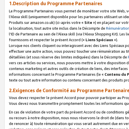
1.Description du Programme Partenaires
Le Programme Partenaires vous permet de monétiser votre site Web, vos 
l'Alexa skill (uniquement disponible pour les partenaires utilisant un 
Produits sur amazon.co.uk) (ci-après votre «
Site
») en plaçant sur votr
la localisation, tout autre site inclus dans le Décompte de
Rémunération
l'ID de Partenaire au sein de l'Alexa skill (via l'Alexa Shopping Kit). Le
fournissons et respecter le présent Accord («
Liens Spéciaux
»).
Lorsque nos clients cliquent ou interagissent avec des Liens Spéciaux p
effectuer une autre action, vous pouvez toucher une rémunération au ti
détaillées (et sous réserve des limites indiquées) dans le Décompte de
vers ces articles ou services, nous pouvons mettre à votre disposition d
contenus marketing et autres outils de création de liens, des interfaces
informations concernant le Programme Partenaires (le «
Contenu du 
texte ou tout autre information ou contenu concernant des produits prop
2.Exigences de Conformité au Programme Partenair
Vous devez respecter le présent Accord pour pouvoir participer au Pr
Vous devez nous transmettre promptement toutes les informations que
En cas de violation de votre part du présent Accord ou de conditions g
ou recours à notre disposition, nous nous réservons le droit de (dans 
de renoncer à) toute rémunération qui vous serait autrement due en ver