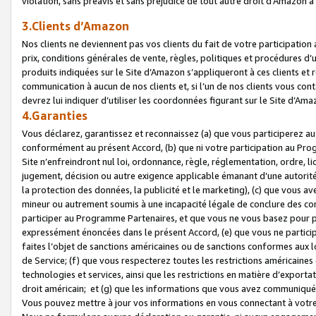
violation, sans préavis et sans préjudice de tout autre droit d’Amazo
3.Clients d’Amazon
Nos clients ne deviennent pas vos clients du fait de votre participati
prix, conditions générales de vente, règles, politiques et procédures d’u
produits indiquées sur le Site d’Amazon s’appliqueront à ces clients et
communication à aucun de nos clients et, si l’un de nos clients vous co
devrez lui indiquer d’utiliser les coordonnées figurant sur le Site d’Ama
4.Garanties
Vous déclarez, garantissez et reconnaissez (a) que vous participerez a
conformément au présent Accord, (b) que ni votre participation au Prog
Site n’enfreindront nul loi, ordonnance, règle, réglementation, ordre, li
jugement, décision ou autre exigence applicable émanant d’une autori
la protection des données, la publicité et le marketing), (c) que vous 
mineur ou autrement soumis à une incapacité légale de conclure des con
participer au Programme Partenaires, et que vous ne vous basez pour pr
expressément énoncées dans le présent Accord, (e) que vous ne particip
faites l’objet de sanctions américaines ou de sanctions conformes aux 
de Service; (f) que vous respecterez toutes les restrictions américaines
technologies et services, ainsi que les restrictions en matière d’exporta
droit américain; et (g) que les informations que vous avez communiqué
Vous pouvez mettre à jour vos informations en vous connectant à votre