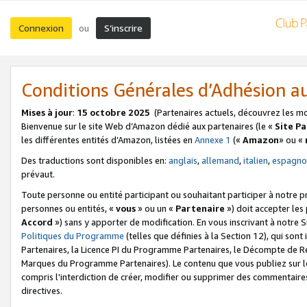
Connexion
S’inscrire
ou
Conditions Générales d’Adhésion 
Mises à jour
:
15 octobre 2025
(Partenaires actuels, découvrez les m
Bienvenue sur le site Web d’Amazon dédié aux partenaires (le «
Site P
les différentes entités d’Amazon, listées en
Annexe 1
(«
Amazon
» ou «
Des traductions sont disponibles en:
anglais
,
allemand
,
italien
,
espagno
prévaut.
Toute personne ou entité participant ou souhaitant participer à notre 
personnes ou entités, «
vous
» ou un «
Partenaire
») doit accepter le
Accord
») sans y apporter de modification. En vous inscrivant à notre Si
Politiques du Programme
(telles que définies à la Section 12), qui so
Partenaires, la Licence PI du Programme Partenaires, le Décompte de 
Marques du Programme Partenaires). Le contenu que vous publiez sur l
compris l'interdiction de créer, modifier ou supprimer des commentaires
directives.