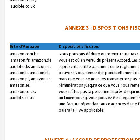
audible.co.uk
ANNEXE 3 : DISPOSITIONS FI
Site d’Amazon
Dispositions fiscales
amazon.com.be,
Nous pouvons déduire ou retenir toute taxe 
amazon.fr, amazon.de,
vous est dû en vertu du présent Accord. Les 
audible.de, amazon.ie,
représenteront le paiement ou le règlement 
amazon.it, amazon.nl,
pouvons vous demander ponctuellement des r
amazon.pl, amazon.es,
mais que vous ne nous les transmettez pas, n
amazon.se,
rémunération jusqu’à ce que vous nous reme
amazon.co.uk,
vous n’êtes pas la personne auprès de qui no
audible.co.uk
au Luxembourg, vous pouvez être légalement 
une facture répondant aux exigences d’une 
paiera la TVA applicable.