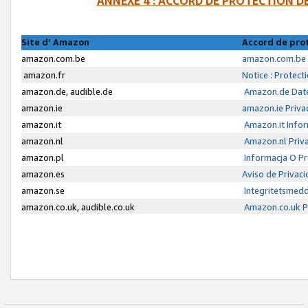
ANNEXE 4 : ACCORD DE PROTECTION 
Site d’ Amazon
Accord de pro
amazon.com.be
amazon.com.be 
amazon.fr
Notice : Protect
amazon.de, audible.de
Amazon.de Date
amazon.ie
amazon.ie Priva
amazon.it
Amazon.it Infor
amazon.nl
Amazon.nl Priva
amazon.pl
Informacja O P
amazon.es
Aviso de Privac
amazon.se
Integritetsmed
amazon.co.uk, audible.co.uk
Amazon.co.uk Pr