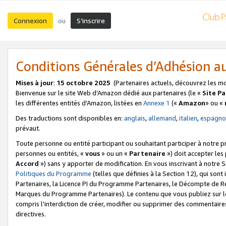
Connexion
S’inscrire
ou
Conditions Générales d’Adhésion 
Mises à jour
:
15 octobre 2025
(Partenaires actuels, découvrez les m
Bienvenue sur le site Web d’Amazon dédié aux partenaires (le «
Site P
les différentes entités d’Amazon, listées en
Annexe 1
(«
Amazon
» ou «
Des traductions sont disponibles en:
anglais
,
allemand
,
italien
,
espagno
prévaut.
Toute personne ou entité participant ou souhaitant participer à notre 
personnes ou entités, «
vous
» ou un «
Partenaire
») doit accepter le
Accord
») sans y apporter de modification. En vous inscrivant à notre Si
Politiques du Programme
(telles que définies à la Section 12), qui so
Partenaires, la Licence PI du Programme Partenaires, le Décompte de 
Marques du Programme Partenaires). Le contenu que vous publiez sur l
compris l'interdiction de créer, modifier ou supprimer des commentaires
directives.