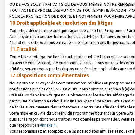
OU DE VOS SOUS-TRAITANTS OU DE VOUS-MÊMES. NOTRE REPRES
TOUT ACTE DE PROCEDURE AU NOM DE TOUTE PARTIE AMAZON , Y CO
POUR LA PROTECTION DE DROITS, ET NOTAMMENT POUR FAIRE APPL
10.Droit applicable et résolution des litiges
Tout litige découlant de quelque façon que ce soit du Programme Parte
Accord), de quelconques transactions ou activités effectuées en vertu d
à la loi et aux dispositions en matière de résolution des litiges applic
11.Fiscalité
Toute taxe et obligation liée découlant de quelque façon que ce soit 
ou avérée dudit Accord), de quelconques transactions ou activités effe
affiliées, seront régies par les dispositions fiscales applicables au Si
12.Dispositions complémentaires
Nous pouvons envoyer des communications relatives au programme Parten
notifications push et des SMS. En outre, nous sommes autorisés à (a) cont
utilisateurs de votre Site que nous obtenons grâce à votre affichage de
particulier d'Amazon ait cliqué sur un Lien Spécial de votre Site avant d
de toute autre manière des recherches sur votre Site afin de vérifier le re
votre mise en œuvre du Contenu du Programme figurant sur votre Site à
plus sur la façon dont nous traitons vos données personnelles, veuille
que reproduit en
Annexe 4
,
Vous reconnaissez et acceptez que (a) nos sociétés affiliées et nous-m