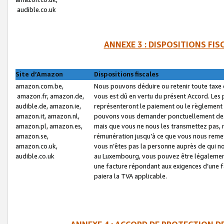
audible.co.uk
ANNEXE 3 : DISPOSITIONS FI
Site d’Amazon
Dispositions fiscales
amazon.com.be,
Nous pouvons déduire ou retenir toute taxe 
amazon.fr, amazon.de,
vous est dû en vertu du présent Accord. Les 
audible.de, amazon.ie,
représenteront le paiement ou le règlement 
amazon.it, amazon.nl,
pouvons vous demander ponctuellement des r
amazon.pl, amazon.es,
mais que vous ne nous les transmettez pas, n
amazon.se,
rémunération jusqu’à ce que vous nous reme
amazon.co.uk,
vous n’êtes pas la personne auprès de qui no
audible.co.uk
au Luxembourg, vous pouvez être légalement 
une facture répondant aux exigences d’une 
paiera la TVA applicable.