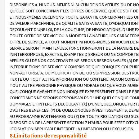
DISPONIBLES ». NI NOUS-MEMES NI AUCUN DE NOS AFFILIES OU D
QU’ELLE SOIT CONCERNANT LES OFFRES DE SERVICE, QUE CE SOIT DE
ET NOUS-MÊMES DECLINONS TOUTE GARANTIE CONCERNANT LES OFFRE
DE VALEUR MARCHANDE, DE QUALITE SATISFAISANTE, D’ADEQUATION
DECOULANT D’UNE LOI, DE LA COUTUME, DE NEGOCIATIONS, D’UNE
TOUTE OFFRE DE SERVICE OU A MODIFIER LA NATURE, LES CARACTERI
OFFRE DE SERVICE, A TOUT MOMENT. NI NOUS-MÊMES NI AUCUN DE 
SERVICE SERONT MAINTENUES, FONCTIONNERONT DE LA MANIERE DECR
ININTERROMPUES, EXACTES, EXEMPTES D’ERREUR OU NE COMPORT
AFFILIES OU DE NOS CONCEDANTS NE SERONS RESPONSABLES (A) DE
INTERRUPTIONS DE SERVICE, Y COMPRIS DE QUELCONQUES COUPURE
NON-AUTORISE A, OU MODIFICATION DE, OU SUPPRESSION, DESTRUC
TEXTE OU TOUT AUTRE INFORMATION OU CONTENU. AUCUN CONSEIL 
TOUT AUTRE PERSONNE PHYSIQUE OU MORALE OU QUE VOUS AURIEZ 
QUELCONQUE GARANTIE NON INDIQUEE EXPRESSEMENT DANS LE PRES
CONCEDANTS NE SERONS RESPONSABLES D’UNE QUELCONQUE COM
DOMMAGES ET INTERETS DECOULANT (X) D'UNE QUELCONQUE PERTE D
D'AUTRES BENEFICES, (Y) DE QUELCONQUES INVESTISSEMENTS, DEP
AU PROGRAMME PARTENAIRES OU (Z) DE TOUTE RESILIATION OU SU
DISPOSITION DE LA PRESENTE SECTION 7 N'AURA POUR EFFET D'EXC
LEGISLATION APPLICABLE INTERDIT LA LIMITATION OU L’EXCLUSION.
8.Limitations de responsabilité