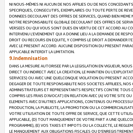
NI NOUS-MÊMES NI AUCUN DE NOS AFFILIES OU DE NOS CONCEDANT
SPECIFIQUES, CONSECUTIFS, EXEMPLAIRES OU TOUTE PERTE DE REVE
DONNEES DECOULANT DES OFFRES DE SERVICES, QUAND BIEN MEME N
NOTRE RESPONSABILITE GLOBALE DECOULANT DES OFFRES DE SERVI
VERSEES OU QUI VOUS SONT DUES EN VERTU DE CET ACCORD AU CO
INTERVENU L’EVENEMENT QUI A DONNE LIEU A LA DEMANDE DE RESP
DROIT OU RECOURS EN EQUITE, Y COMPRIS LE DROIT A DEMANDER l'
AVEC LE PRESENT ACCORD. AUCUNE DISPOSITION DU PRESENT PARAG
APPLICABLE INTERDIT LA LIMITATION.
9.Indemnisation
DANS LA MESURE AUTORISEE PAR LA LEGISLATION EN VIGUEUR, NO
DIRECT OU INDIRECT AVEC LA CREATION, LE MAINTIEN OU L’EXPLOIT
SERVICES) OU AVEC UNE QUELCONQUE VIOLATION DU PRESENT ACCO
DEGAGER DE TOUTE RESPONSABILITE NOS SOCIETES AFFILIEES, NOS 
ADMINISTRATEURS ET REPRESENTANTS RESPECTIFS CONTRE TOUS D
COMPRIS LES FRAIS D’AVOCAT) EN RELATION AVEC (A) VOTRE SITE O
ELEMENTS AVEC D’AUTRES APPLICATIONS, CONTENUS OU PROCESSUS, (
PRODUCTION, LA PUBLICITE, LA PROMOTION OU LA COMMERCIALISAT
VOTRE UTILISATION DE TOUTE OFFRE DE SERVICE, QUE CETTE UTILI
APPLICABLE, (D) TOUT MANQUEMENT DE VOTRE PART A UNE QUELCO
PROGRAMME), (E) VOS TAXES ET IMPOTS OU LA COLLECTE, LE REGLE
LE MANQUEMENT AUX OBLIGATIONS FISCALES OU D’ENREGISTREMENT 