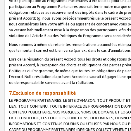
votre participation au Programme Partenaires a été utilisée pour une ac
participation au Programme Partenaires pourrait ternir notre marque ou
obligations relatives au recouvrement des impôts dans le cadre du prése
présent Accord; (g) nous avons précédemment résilié le présent Accord
nous considérons être votre affiliée ou agissant de concert avec vous 
sa version habituellement mise à la disposition des participants. Afin d’é
violation de l’Article 5 ou des Politiques du Programme sera considéré
Nous sommes à même de retenir les rémunérations accumulées et impayée
que le montant correct est bien versé (par ex., dans le cas d’annulations
Lors de la résiliation du présent Accord, tous les droits et obligations 
présent Accord, à l’exception des droits et obligations des parties prévus
Politiques du Programme, de même que toutes les obligations de paiement
l’Accord. Nulle résiliation du présent Accord ne saurait dégager l'une 
ou de responsabilité survenue avant la résiliation.
7.Exclusion de responsabilité
LE PROGRAMME PARTENAIRES, LE SITE D’AMAZON, TOUT PRODUIT ET 
LIEN, TOUT CONTENU, TOUTE INTERFACE DE PROGRAMMATION D'APP
CONTENU PUBLICITAIRE, NOS MARQUES, NOMS DE DOMAINE ET LOGOS
LA TECHNOLOGIE, LES LOGICIELS, FONCTIONS, DOCUMENTS, DONNEES
INFORMATIONS ET CONTENUS FOURNIS OU UTILISES PAR NOUS OU P
CADRE DU PROGRAMME PARTENAIRES (DESIGNES COLLECTIVEMENT LE