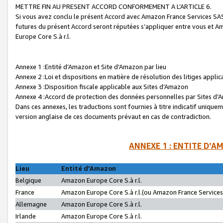
METTRE FIN AU PRESENT ACCORD CONFORMEMENT A L’ARTICLE 6.
Si vous avez conclu le présent Accord avec Amazon France Services SAS 
futures du présent Accord seront réputées s’appliquer entre vous et 
Europe Core S.à r.l.
Annexe 1 :Entité d’Amazon et Site d’Amazon par lieu
Annexe 2 :Loi et dispositions en matière de résolution des litiges appli
Annexe 3 :Disposition fiscale applicable aux Sites d’Amazon
Annexe 4 :Accord de protection des données personnelles par Sites d
Dans ces annexes, les traductions sont fournies à titre indicatif uniquem
version anglaise de ces documents prévaut en cas de contradiction.
ANNEXE 1 : ENTITE D’A
Lieu
Entité d’Amazon
Belgique
Amazon Europe Core S.à r.l.
France
Amazon Europe Core S.à r.l.(ou Amazon France Services 
Allemagne
Amazon Europe Core S.à r.l.
Irlande
Amazon Europe Core S.à r.l.