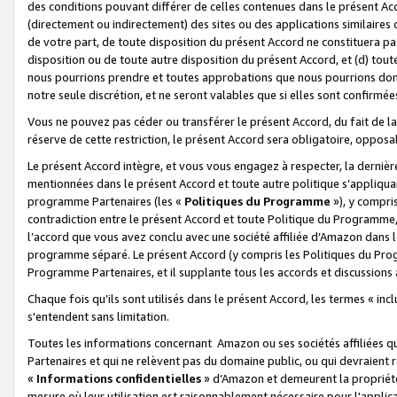
des conditions pouvant différer de celles contenues dans le présent Ac
(directement ou indirectement) des sites ou des applications similaires o
de votre part, de toute disposition du présent Accord ne constituera pa
disposition ou de toute autre disposition du présent Accord, et (d) tou
nous pourrions prendre et toutes approbations que nous pourrions donn
notre seule discrétion, et ne seront valables que si elles sont confirmée
Vous ne pouvez pas céder ou transférer le présent Accord, du fait de la 
réserve de cette restriction, le présent Accord sera obligatoire, opposab
Le présent Accord intègre, et vous vous engagez à respecter, la dernière 
mentionnées dans le présent Accord et toute autre politique s’appliqua
programme Partenaires (les «
Politiques du Programme
»), y compri
contradiction entre le présent Accord et toute Politique du Programme, 
l’accord que vous avez conclu avec une société affiliée d’Amazon dans 
programme séparé. Le présent Accord (y compris les Politiques du Progr
Programme Partenaires, et il supplante tous les accords et discussions 
Chaque fois qu’ils sont utilisés dans le présent Accord, les termes « in
s'entendent sans limitation.
Toutes les informations concernant Amazon ou ses sociétés affiliées 
Partenaires et qui ne relèvent pas du domaine public, ou qui devraient
«
Informations confidentielles
» d’Amazon et demeurent la propriété 
mesure où leur utilisation est raisonnablement nécessaire pour l'appli