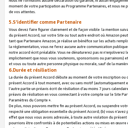
Nous ne formulons aucune déclaration ou garantie, ni aucun engagemen
moment de votre participation au Programme Partenaires, et nous ne p
de vos attentes.
5.S’identifier comme Partenaire
Vous devez faire figurer clairement et de façon visible la mention sui
du présent Accord, sur votre Site ou tout autre endroit où Amazon peut vo
tant que Partenaire Amazon, je réalise un bénéfice sur les achats remplis
la réglementation, vous ne ferez aucune autre communication publique
notre accord écrit préalable. Vous ne dénaturerez pas ni n’enjoliverez 
implicitement que nous vous soutenons, sponsorisons ou parrainons) et v
et vous ou toute autre personne physique ou morale, sauf de la manièr
6.Durée et résiliation
La durée du présent Accord débute au moment de votre inscription ou de
présent Accord à tout moment, avec ou sans motif (automatiquement et sa
l’autre partie un préavis écrit de résiliation d’au moins 7 jours calenda
préavis de résiliation en vous connectant à votre compte sur le Site Par
Paramètres du Compte ».
De plus, nous pouvons mettre fin au présent Accord, ou suspendre votre 
respecté une obligation essentielle du présent Accord; (b) vous n’avez p
effet que nous vous avons adressée, à toute autre violation du présen
pourrions être confrontés à de potentielles actions ou mises en œuvre 