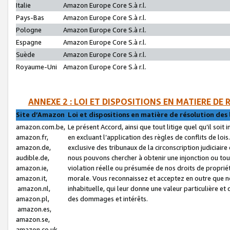
Italie
Amazon Europe Core S.à r.l.
Pays-Bas
Amazon Europe Core S.à r.l.
Pologne
Amazon Europe Core S.à r.l.
Espagne
Amazon Europe Core S.à r.l.
Suède
Amazon Europe Core S.à r.l.
Royaume-Uni
Amazon Europe Core S.à r.l.
ANNEXE 2 : LOI ET DISPOSITIONS EN MATIERE DE
Site d’Amazon
Loi et dispositions en matière de résolution des 
amazon.com.be,
Le présent Accord, ainsi que tout litige quel qu’il soi
amazon.fr,
en excluant l’application des règles de conflits de l
amazon.de,
exclusive des tribunaux de la circonscription judiciai
audible.de,
nous pouvons chercher à obtenir une injonction ou tou
amazon.ie,
violation réelle ou présumée de nos droits de proprié
amazon.it,
morale. Vous reconnaissez et acceptez en outre que n
amazon.nl,
inhabituelle, qui leur donne une valeur particulière 
amazon.pl,
des dommages et intérêts.
amazon.es,
amazon.se,
amazon.co.uk,