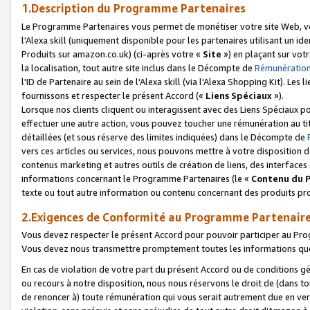
1.Description du Programme Partenaires
Le Programme Partenaires vous permet de monétiser votre site Web, vos 
l'Alexa skill (uniquement disponible pour les partenaires utilisant un 
Produits sur amazon.co.uk) (ci-après votre «
Site
») en plaçant sur votr
la localisation, tout autre site inclus dans le Décompte de
Rémunération
l'ID de Partenaire au sein de l'Alexa skill (via l'Alexa Shopping Kit). Le
fournissons et respecter le présent Accord («
Liens Spéciaux
»).
Lorsque nos clients cliquent ou interagissent avec des Liens Spéciaux p
effectuer une autre action, vous pouvez toucher une rémunération au ti
détaillées (et sous réserve des limites indiquées) dans le Décompte de
vers ces articles ou services, nous pouvons mettre à votre disposition d
contenus marketing et autres outils de création de liens, des interfaces
informations concernant le Programme Partenaires (le «
Contenu du 
texte ou tout autre information ou contenu concernant des produits prop
2.Exigences de Conformité au Programme Partenair
Vous devez respecter le présent Accord pour pouvoir participer au Pr
Vous devez nous transmettre promptement toutes les informations que
En cas de violation de votre part du présent Accord ou de conditions g
ou recours à notre disposition, nous nous réservons le droit de (dans 
de renoncer à) toute rémunération qui vous serait autrement due en ver