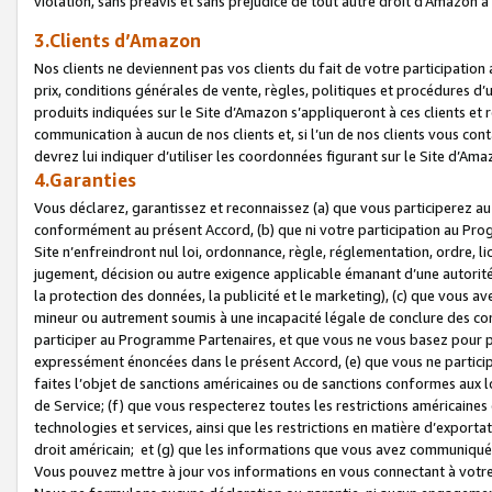
violation, sans préavis et sans préjudice de tout autre droit d’Amazo
3.Clients d’Amazon
Nos clients ne deviennent pas vos clients du fait de votre participati
prix, conditions générales de vente, règles, politiques et procédures d’u
produits indiquées sur le Site d’Amazon s’appliqueront à ces clients et
communication à aucun de nos clients et, si l’un de nos clients vous co
devrez lui indiquer d’utiliser les coordonnées figurant sur le Site d’Ama
4.Garanties
Vous déclarez, garantissez et reconnaissez (a) que vous participerez a
conformément au présent Accord, (b) que ni votre participation au Prog
Site n’enfreindront nul loi, ordonnance, règle, réglementation, ordre, li
jugement, décision ou autre exigence applicable émanant d’une autori
la protection des données, la publicité et le marketing), (c) que vous 
mineur ou autrement soumis à une incapacité légale de conclure des con
participer au Programme Partenaires, et que vous ne vous basez pour pr
expressément énoncées dans le présent Accord, (e) que vous ne particip
faites l’objet de sanctions américaines ou de sanctions conformes aux 
de Service; (f) que vous respecterez toutes les restrictions américaines
technologies et services, ainsi que les restrictions en matière d’exporta
droit américain; et (g) que les informations que vous avez communiqué
Vous pouvez mettre à jour vos informations en vous connectant à votre