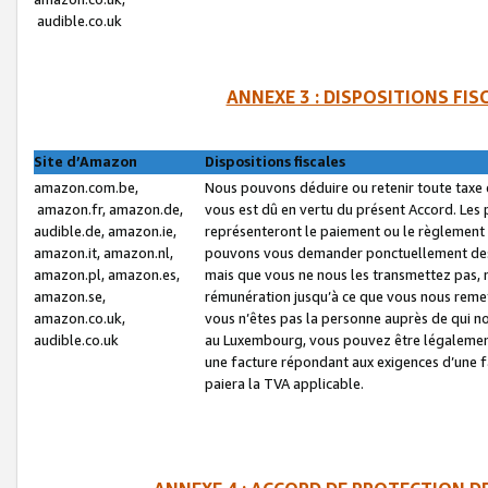
audible.co.uk
ANNEXE 3 : DISPOSITIONS FI
Site d’Amazon
Dispositions fiscales
amazon.com.be,
Nous pouvons déduire ou retenir toute taxe 
amazon.fr, amazon.de,
vous est dû en vertu du présent Accord. Les 
audible.de, amazon.ie,
représenteront le paiement ou le règlement 
amazon.it, amazon.nl,
pouvons vous demander ponctuellement des r
amazon.pl, amazon.es,
mais que vous ne nous les transmettez pas, n
amazon.se,
rémunération jusqu’à ce que vous nous reme
amazon.co.uk,
vous n’êtes pas la personne auprès de qui no
audible.co.uk
au Luxembourg, vous pouvez être légalement 
une facture répondant aux exigences d’une 
paiera la TVA applicable.