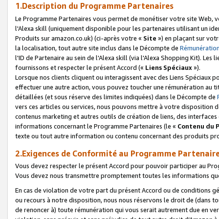
1.Description du Programme Partenaires
Le Programme Partenaires vous permet de monétiser votre site Web, vos 
l'Alexa skill (uniquement disponible pour les partenaires utilisant un 
Produits sur amazon.co.uk) (ci-après votre «
Site
») en plaçant sur votr
la localisation, tout autre site inclus dans le Décompte de
Rémunération
l'ID de Partenaire au sein de l'Alexa skill (via l'Alexa Shopping Kit). Le
fournissons et respecter le présent Accord («
Liens Spéciaux
»).
Lorsque nos clients cliquent ou interagissent avec des Liens Spéciaux p
effectuer une autre action, vous pouvez toucher une rémunération au ti
détaillées (et sous réserve des limites indiquées) dans le Décompte de
vers ces articles ou services, nous pouvons mettre à votre disposition d
contenus marketing et autres outils de création de liens, des interfaces
informations concernant le Programme Partenaires (le «
Contenu du 
texte ou tout autre information ou contenu concernant des produits prop
2.Exigences de Conformité au Programme Partenair
Vous devez respecter le présent Accord pour pouvoir participer au Pr
Vous devez nous transmettre promptement toutes les informations que
En cas de violation de votre part du présent Accord ou de conditions g
ou recours à notre disposition, nous nous réservons le droit de (dans 
de renoncer à) toute rémunération qui vous serait autrement due en ver