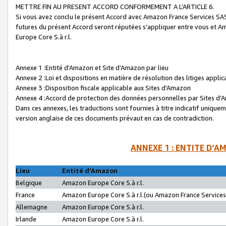
METTRE FIN AU PRESENT ACCORD CONFORMEMENT A L’ARTICLE 6.
Si vous avez conclu le présent Accord avec Amazon France Services SAS 
futures du présent Accord seront réputées s’appliquer entre vous et 
Europe Core S.à r.l.
Annexe 1 :Entité d’Amazon et Site d’Amazon par lieu
Annexe 2 :Loi et dispositions en matière de résolution des litiges appli
Annexe 3 :Disposition fiscale applicable aux Sites d’Amazon
Annexe 4 :Accord de protection des données personnelles par Sites d
Dans ces annexes, les traductions sont fournies à titre indicatif uniquem
version anglaise de ces documents prévaut en cas de contradiction.
ANNEXE 1 : ENTITE D’A
Lieu
Entité d’Amazon
Belgique
Amazon Europe Core S.à r.l.
France
Amazon Europe Core S.à r.l.(ou Amazon France Services 
Allemagne
Amazon Europe Core S.à r.l.
Irlande
Amazon Europe Core S.à r.l.