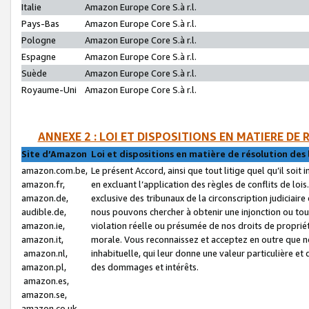
Italie
Amazon Europe Core S.à r.l.
Pays-Bas
Amazon Europe Core S.à r.l.
Pologne
Amazon Europe Core S.à r.l.
Espagne
Amazon Europe Core S.à r.l.
Suède
Amazon Europe Core S.à r.l.
Royaume-Uni
Amazon Europe Core S.à r.l.
ANNEXE 2 : LOI ET DISPOSITIONS EN MATIERE DE
Site d’Amazon
Loi et dispositions en matière de résolution des 
amazon.com.be,
Le présent Accord, ainsi que tout litige quel qu’il soi
amazon.fr,
en excluant l’application des règles de conflits de l
amazon.de,
exclusive des tribunaux de la circonscription judiciai
audible.de,
nous pouvons chercher à obtenir une injonction ou tou
amazon.ie,
violation réelle ou présumée de nos droits de proprié
amazon.it,
morale. Vous reconnaissez et acceptez en outre que n
amazon.nl,
inhabituelle, qui leur donne une valeur particulière 
amazon.pl,
des dommages et intérêts.
amazon.es,
amazon.se,
amazon.co.uk,