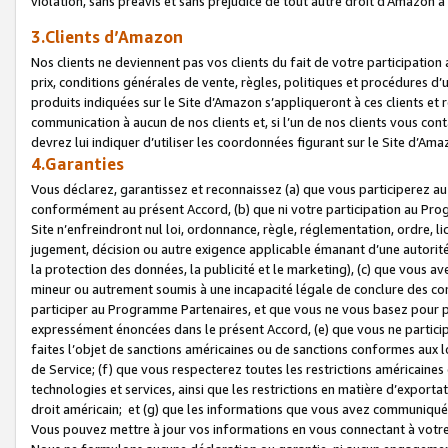
violation, sans préavis et sans préjudice de tout autre droit d’Amazo
3.Clients d’Amazon
Nos clients ne deviennent pas vos clients du fait de votre participati
prix, conditions générales de vente, règles, politiques et procédures d’u
produits indiquées sur le Site d’Amazon s’appliqueront à ces clients et
communication à aucun de nos clients et, si l’un de nos clients vous co
devrez lui indiquer d’utiliser les coordonnées figurant sur le Site d’Ama
4.Garanties
Vous déclarez, garantissez et reconnaissez (a) que vous participerez a
conformément au présent Accord, (b) que ni votre participation au Prog
Site n’enfreindront nul loi, ordonnance, règle, réglementation, ordre, li
jugement, décision ou autre exigence applicable émanant d’une autori
la protection des données, la publicité et le marketing), (c) que vous 
mineur ou autrement soumis à une incapacité légale de conclure des con
participer au Programme Partenaires, et que vous ne vous basez pour pr
expressément énoncées dans le présent Accord, (e) que vous ne particip
faites l’objet de sanctions américaines ou de sanctions conformes aux 
de Service; (f) que vous respecterez toutes les restrictions américaines
technologies et services, ainsi que les restrictions en matière d’exporta
droit américain; et (g) que les informations que vous avez communiqué
Vous pouvez mettre à jour vos informations en vous connectant à votre