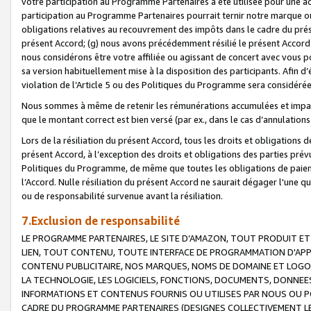
votre participation au Programme Partenaires a été utilisée pour une ac
participation au Programme Partenaires pourrait ternir notre marque ou
obligations relatives au recouvrement des impôts dans le cadre du prése
présent Accord; (g) nous avons précédemment résilié le présent Accord
nous considérons être votre affiliée ou agissant de concert avec vous 
sa version habituellement mise à la disposition des participants. Afin d’é
violation de l’Article 5 ou des Politiques du Programme sera considéré
Nous sommes à même de retenir les rémunérations accumulées et impayée
que le montant correct est bien versé (par ex., dans le cas d’annulations
Lors de la résiliation du présent Accord, tous les droits et obligations 
présent Accord, à l’exception des droits et obligations des parties prévus
Politiques du Programme, de même que toutes les obligations de paiement
l’Accord. Nulle résiliation du présent Accord ne saurait dégager l'une 
ou de responsabilité survenue avant la résiliation.
7.Exclusion de responsabilité
LE PROGRAMME PARTENAIRES, LE SITE D’AMAZON, TOUT PRODUIT ET 
LIEN, TOUT CONTENU, TOUTE INTERFACE DE PROGRAMMATION D'APP
CONTENU PUBLICITAIRE, NOS MARQUES, NOMS DE DOMAINE ET LOGOS
LA TECHNOLOGIE, LES LOGICIELS, FONCTIONS, DOCUMENTS, DONNEES
INFORMATIONS ET CONTENUS FOURNIS OU UTILISES PAR NOUS OU P
CADRE DU PROGRAMME PARTENAIRES (DESIGNES COLLECTIVEMENT LE