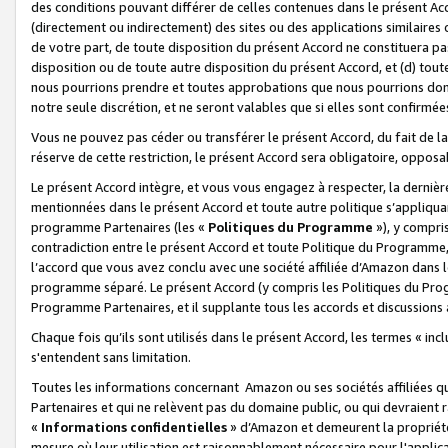
des conditions pouvant différer de celles contenues dans le présent Ac
(directement ou indirectement) des sites ou des applications similaires o
de votre part, de toute disposition du présent Accord ne constituera pa
disposition ou de toute autre disposition du présent Accord, et (d) tou
nous pourrions prendre et toutes approbations que nous pourrions donn
notre seule discrétion, et ne seront valables que si elles sont confirmée
Vous ne pouvez pas céder ou transférer le présent Accord, du fait de la 
réserve de cette restriction, le présent Accord sera obligatoire, opposab
Le présent Accord intègre, et vous vous engagez à respecter, la dernière 
mentionnées dans le présent Accord et toute autre politique s’appliqua
programme Partenaires (les «
Politiques du Programme
»), y compri
contradiction entre le présent Accord et toute Politique du Programme, 
l’accord que vous avez conclu avec une société affiliée d’Amazon dans 
programme séparé. Le présent Accord (y compris les Politiques du Progr
Programme Partenaires, et il supplante tous les accords et discussions 
Chaque fois qu’ils sont utilisés dans le présent Accord, les termes « in
s'entendent sans limitation.
Toutes les informations concernant Amazon ou ses sociétés affiliées 
Partenaires et qui ne relèvent pas du domaine public, ou qui devraient
«
Informations confidentielles
» d’Amazon et demeurent la propriété 
mesure où leur utilisation est raisonnablement nécessaire pour l'appli