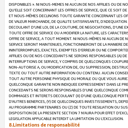
DISPONIBLES ». NI NOUS-MEMES NI AUCUN DE NOS AFFILIES OU D
QU’ELLE SOIT CONCERNANT LES OFFRES DE SERVICE, QUE CE SOIT DE
ET NOUS-MÊMES DECLINONS TOUTE GARANTIE CONCERNANT LES OFFRE
DE VALEUR MARCHANDE, DE QUALITE SATISFAISANTE, D’ADEQUATION
DECOULANT D’UNE LOI, DE LA COUTUME, DE NEGOCIATIONS, D’UNE
TOUTE OFFRE DE SERVICE OU A MODIFIER LA NATURE, LES CARACTERI
OFFRE DE SERVICE, A TOUT MOMENT. NI NOUS-MÊMES NI AUCUN DE 
SERVICE SERONT MAINTENUES, FONCTIONNERONT DE LA MANIERE DECR
ININTERROMPUES, EXACTES, EXEMPTES D’ERREUR OU NE COMPORT
AFFILIES OU DE NOS CONCEDANTS NE SERONS RESPONSABLES (A) DE
INTERRUPTIONS DE SERVICE, Y COMPRIS DE QUELCONQUES COUPURE
NON-AUTORISE A, OU MODIFICATION DE, OU SUPPRESSION, DESTRUC
TEXTE OU TOUT AUTRE INFORMATION OU CONTENU. AUCUN CONSEIL 
TOUT AUTRE PERSONNE PHYSIQUE OU MORALE OU QUE VOUS AURIEZ 
QUELCONQUE GARANTIE NON INDIQUEE EXPRESSEMENT DANS LE PRES
CONCEDANTS NE SERONS RESPONSABLES D’UNE QUELCONQUE COM
DOMMAGES ET INTERETS DECOULANT (X) D'UNE QUELCONQUE PERTE D
D'AUTRES BENEFICES, (Y) DE QUELCONQUES INVESTISSEMENTS, DEP
AU PROGRAMME PARTENAIRES OU (Z) DE TOUTE RESILIATION OU SU
DISPOSITION DE LA PRESENTE SECTION 7 N'AURA POUR EFFET D'EXC
LEGISLATION APPLICABLE INTERDIT LA LIMITATION OU L’EXCLUSION.
8.Limitations de responsabilité