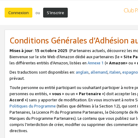
Connexion
S’inscrire
ou
Conditions Générales d’Adhésion 
Mises à jour
:
15 octobre 2025
(Partenaires actuels, découvrez les m
Bienvenue sur le site Web d’Amazon dédié aux partenaires (le «
Site P
les différentes entités d’Amazon, listées en
Annexe 1
(«
Amazon
» ou «
Des traductions sont disponibles en:
anglais
,
allemand
,
italien
,
espagno
prévaut.
Toute personne ou entité participant ou souhaitant participer à notre 
personnes ou entités, «
vous
» ou un «
Partenaire
») doit accepter le
Accord
») sans y apporter de modification. En vous inscrivant à notre Si
Politiques du Programme
(telles que définies à la Section 12), qui so
Partenaires, la Licence PI du Programme Partenaires, le Décompte de 
Marques du Programme Partenaires). Le contenu que vous publiez sur l
compris l'interdiction de créer, modifier ou supprimer des commentaires
directives.