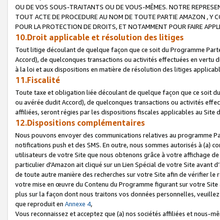
OU DE VOS SOUS-TRAITANTS OU DE VOUS-MÊMES. NOTRE REPRES
TOUT ACTE DE PROCEDURE AU NOM DE TOUTE PARTIE AMAZON , Y CO
POUR LA PROTECTION DE DROITS, ET NOTAMMENT POUR FAIRE APPL
10.Droit applicable et résolution des litiges
Tout litige découlant de quelque façon que ce soit du Programme Parte
Accord), de quelconques transactions ou activités effectuées en vertu d
à la loi et aux dispositions en matière de résolution des litiges applic
11.Fiscalité
Toute taxe et obligation liée découlant de quelque façon que ce soit 
ou avérée dudit Accord), de quelconques transactions ou activités effe
affiliées, seront régies par les dispositions fiscales applicables au Si
12.Dispositions complémentaires
Nous pouvons envoyer des communications relatives au programme Parten
notifications push et des SMS. En outre, nous sommes autorisés à (a) cont
utilisateurs de votre Site que nous obtenons grâce à votre affichage de
particulier d'Amazon ait cliqué sur un Lien Spécial de votre Site avant d
de toute autre manière des recherches sur votre Site afin de vérifier le re
votre mise en œuvre du Contenu du Programme figurant sur votre Site à
plus sur la façon dont nous traitons vos données personnelles, veuille
que reproduit en
Annexe 4
,
Vous reconnaissez et acceptez que (a) nos sociétés affiliées et nous-m