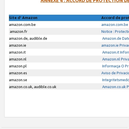
ANNEXE 4 : ACCORD DE PROTECTION 
Site d’ Amazon
Accord de pro
amazon.com.be
amazon.com.be 
amazon.fr
Notice : Protect
amazon.de, audible.de
Amazon.de Date
amazon.ie
amazon.ie Priva
amazon.it
Amazon.it Infor
amazon.nl
Amazon.nl Priva
amazon.pl
Informacja O P
amazon.es
Aviso de Privac
amazon.se
Integritetsmed
amazon.co.uk, audible.co.uk
Amazon.co.uk Pr