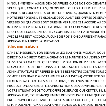
NI NOUS-MÊMES NI AUCUN DE NOS AFFILIES OU DE NOS CONCEDANT
SPECIFIQUES, CONSECUTIFS, EXEMPLAIRES OU TOUTE PERTE DE REVE
DONNEES DECOULANT DES OFFRES DE SERVICES, QUAND BIEN MEME N
NOTRE RESPONSABILITE GLOBALE DECOULANT DES OFFRES DE SERVI
VERSEES OU QUI VOUS SONT DUES EN VERTU DE CET ACCORD AU CO
INTERVENU L’EVENEMENT QUI A DONNE LIEU A LA DEMANDE DE RESP
DROIT OU RECOURS EN EQUITE, Y COMPRIS LE DROIT A DEMANDER l'
AVEC LE PRESENT ACCORD. AUCUNE DISPOSITION DU PRESENT PARAG
APPLICABLE INTERDIT LA LIMITATION.
9.Indemnisation
DANS LA MESURE AUTORISEE PAR LA LEGISLATION EN VIGUEUR, NO
DIRECT OU INDIRECT AVEC LA CREATION, LE MAINTIEN OU L’EXPLOIT
SERVICES) OU AVEC UNE QUELCONQUE VIOLATION DU PRESENT ACCO
DEGAGER DE TOUTE RESPONSABILITE NOS SOCIETES AFFILIEES, NOS 
ADMINISTRATEURS ET REPRESENTANTS RESPECTIFS CONTRE TOUS D
COMPRIS LES FRAIS D’AVOCAT) EN RELATION AVEC (A) VOTRE SITE O
ELEMENTS AVEC D’AUTRES APPLICATIONS, CONTENUS OU PROCESSUS, (
PRODUCTION, LA PUBLICITE, LA PROMOTION OU LA COMMERCIALISAT
VOTRE UTILISATION DE TOUTE OFFRE DE SERVICE, QUE CETTE UTILI
APPLICABLE, (D) TOUT MANQUEMENT DE VOTRE PART A UNE QUELCO
PROGRAMME), (E) VOS TAXES ET IMPOTS OU LA COLLECTE, LE REGLE
LE MANQUEMENT AUX OBLIGATIONS FISCALES OU D’ENREGISTREMENT 