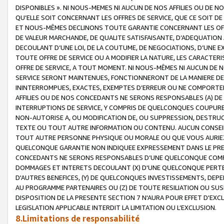
DISPONIBLES ». NI NOUS-MEMES NI AUCUN DE NOS AFFILIES OU D
QU’ELLE SOIT CONCERNANT LES OFFRES DE SERVICE, QUE CE SOIT DE
ET NOUS-MÊMES DECLINONS TOUTE GARANTIE CONCERNANT LES OFFRE
DE VALEUR MARCHANDE, DE QUALITE SATISFAISANTE, D’ADEQUATION
DECOULANT D’UNE LOI, DE LA COUTUME, DE NEGOCIATIONS, D’UNE
TOUTE OFFRE DE SERVICE OU A MODIFIER LA NATURE, LES CARACTERI
OFFRE DE SERVICE, A TOUT MOMENT. NI NOUS-MÊMES NI AUCUN DE 
SERVICE SERONT MAINTENUES, FONCTIONNERONT DE LA MANIERE DECR
ININTERROMPUES, EXACTES, EXEMPTES D’ERREUR OU NE COMPORT
AFFILIES OU DE NOS CONCEDANTS NE SERONS RESPONSABLES (A) DE
INTERRUPTIONS DE SERVICE, Y COMPRIS DE QUELCONQUES COUPURE
NON-AUTORISE A, OU MODIFICATION DE, OU SUPPRESSION, DESTRUC
TEXTE OU TOUT AUTRE INFORMATION OU CONTENU. AUCUN CONSEIL 
TOUT AUTRE PERSONNE PHYSIQUE OU MORALE OU QUE VOUS AURIEZ 
QUELCONQUE GARANTIE NON INDIQUEE EXPRESSEMENT DANS LE PRES
CONCEDANTS NE SERONS RESPONSABLES D’UNE QUELCONQUE COM
DOMMAGES ET INTERETS DECOULANT (X) D'UNE QUELCONQUE PERTE D
D'AUTRES BENEFICES, (Y) DE QUELCONQUES INVESTISSEMENTS, DEP
AU PROGRAMME PARTENAIRES OU (Z) DE TOUTE RESILIATION OU SU
DISPOSITION DE LA PRESENTE SECTION 7 N'AURA POUR EFFET D'EXC
LEGISLATION APPLICABLE INTERDIT LA LIMITATION OU L’EXCLUSION.
8.Limitations de responsabilité