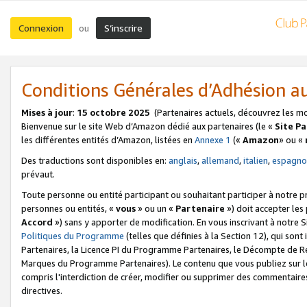
Connexion
S’inscrire
ou
Conditions Générales d’Adhésion 
Mises à jour
:
15 octobre 2025
(Partenaires actuels, découvrez les m
Bienvenue sur le site Web d’Amazon dédié aux partenaires (le «
Site P
les différentes entités d’Amazon, listées en
Annexe 1
(«
Amazon
» ou «
Des traductions sont disponibles en:
anglais
,
allemand
,
italien
,
espagno
prévaut.
Toute personne ou entité participant ou souhaitant participer à notre 
personnes ou entités, «
vous
» ou un «
Partenaire
») doit accepter le
Accord
») sans y apporter de modification. En vous inscrivant à notre Si
Politiques du Programme
(telles que définies à la Section 12), qui so
Partenaires, la Licence PI du Programme Partenaires, le Décompte de 
Marques du Programme Partenaires). Le contenu que vous publiez sur l
compris l'interdiction de créer, modifier ou supprimer des commentaires
directives.