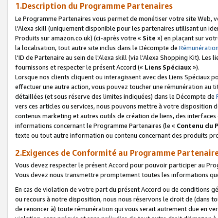
1.Description du Programme Partenaires
Le Programme Partenaires vous permet de monétiser votre site Web, vos 
l'Alexa skill (uniquement disponible pour les partenaires utilisant un 
Produits sur amazon.co.uk) (ci-après votre «
Site
») en plaçant sur votr
la localisation, tout autre site inclus dans le Décompte de
Rémunération
l'ID de Partenaire au sein de l'Alexa skill (via l'Alexa Shopping Kit). Le
fournissons et respecter le présent Accord («
Liens Spéciaux
»).
Lorsque nos clients cliquent ou interagissent avec des Liens Spéciaux p
effectuer une autre action, vous pouvez toucher une rémunération au ti
détaillées (et sous réserve des limites indiquées) dans le Décompte de
vers ces articles ou services, nous pouvons mettre à votre disposition d
contenus marketing et autres outils de création de liens, des interfaces
informations concernant le Programme Partenaires (le «
Contenu du 
texte ou tout autre information ou contenu concernant des produits prop
2.Exigences de Conformité au Programme Partenair
Vous devez respecter le présent Accord pour pouvoir participer au Pr
Vous devez nous transmettre promptement toutes les informations que
En cas de violation de votre part du présent Accord ou de conditions g
ou recours à notre disposition, nous nous réservons le droit de (dans 
de renoncer à) toute rémunération qui vous serait autrement due en ver