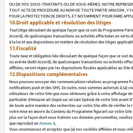
OU DE VOS SOUS-TRAITANTS OU DE VOUS-MÊMES. NOTRE REPRES
TOUT ACTE DE PROCEDURE AU NOM DE TOUTE PARTIE AMAZON , Y CO
POUR LA PROTECTION DE DROITS, ET NOTAMMENT POUR FAIRE APPL
10.Droit applicable et résolution des litiges
Tout litige découlant de quelque façon que ce soit du Programme Parte
Accord), de quelconques transactions ou activités effectuées en vertu d
à la loi et aux dispositions en matière de résolution des litiges applic
11.Fiscalité
Toute taxe et obligation liée découlant de quelque façon que ce soit 
ou avérée dudit Accord), de quelconques transactions ou activités effe
affiliées, seront régies par les dispositions fiscales applicables au Si
12.Dispositions complémentaires
Nous pouvons envoyer des communications relatives au programme Parten
notifications push et des SMS. En outre, nous sommes autorisés à (a) cont
utilisateurs de votre Site que nous obtenons grâce à votre affichage de
particulier d'Amazon ait cliqué sur un Lien Spécial de votre Site avant d
de toute autre manière des recherches sur votre Site afin de vérifier le re
votre mise en œuvre du Contenu du Programme figurant sur votre Site à
plus sur la façon dont nous traitons vos données personnelles, veuille
que reproduit en
Annexe 4
,
Vous reconnaissez et acceptez que (a) nos sociétés affiliées et nous-m