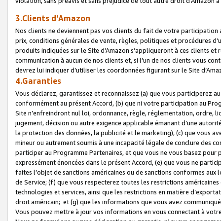
violation, sans préavis et sans préjudice de tout autre droit d’Amazo
3.Clients d’Amazon
Nos clients ne deviennent pas vos clients du fait de votre participati
prix, conditions générales de vente, règles, politiques et procédures d’u
produits indiquées sur le Site d’Amazon s’appliqueront à ces clients et
communication à aucun de nos clients et, si l’un de nos clients vous co
devrez lui indiquer d’utiliser les coordonnées figurant sur le Site d’Ama
4.Garanties
Vous déclarez, garantissez et reconnaissez (a) que vous participerez a
conformément au présent Accord, (b) que ni votre participation au Prog
Site n’enfreindront nul loi, ordonnance, règle, réglementation, ordre, li
jugement, décision ou autre exigence applicable émanant d’une autori
la protection des données, la publicité et le marketing), (c) que vous 
mineur ou autrement soumis à une incapacité légale de conclure des con
participer au Programme Partenaires, et que vous ne vous basez pour pr
expressément énoncées dans le présent Accord, (e) que vous ne particip
faites l’objet de sanctions américaines ou de sanctions conformes aux 
de Service; (f) que vous respecterez toutes les restrictions américaines
technologies et services, ainsi que les restrictions en matière d’exporta
droit américain; et (g) que les informations que vous avez communiqué
Vous pouvez mettre à jour vos informations en vous connectant à votre