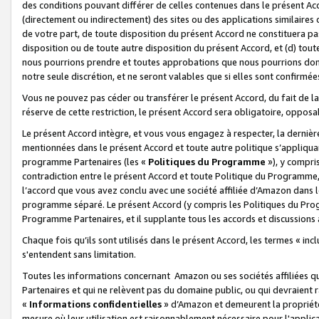
des conditions pouvant différer de celles contenues dans le présent Ac
(directement ou indirectement) des sites ou des applications similaires o
de votre part, de toute disposition du présent Accord ne constituera pa
disposition ou de toute autre disposition du présent Accord, et (d) tou
nous pourrions prendre et toutes approbations que nous pourrions donn
notre seule discrétion, et ne seront valables que si elles sont confirmée
Vous ne pouvez pas céder ou transférer le présent Accord, du fait de la 
réserve de cette restriction, le présent Accord sera obligatoire, opposab
Le présent Accord intègre, et vous vous engagez à respecter, la dernière 
mentionnées dans le présent Accord et toute autre politique s’appliqua
programme Partenaires (les «
Politiques du Programme
»), y compri
contradiction entre le présent Accord et toute Politique du Programme, 
l’accord que vous avez conclu avec une société affiliée d’Amazon dans 
programme séparé. Le présent Accord (y compris les Politiques du Progr
Programme Partenaires, et il supplante tous les accords et discussions 
Chaque fois qu’ils sont utilisés dans le présent Accord, les termes « in
s'entendent sans limitation.
Toutes les informations concernant Amazon ou ses sociétés affiliées 
Partenaires et qui ne relèvent pas du domaine public, ou qui devraient
«
Informations confidentielles
» d’Amazon et demeurent la propriété 
mesure où leur utilisation est raisonnablement nécessaire pour l'appli