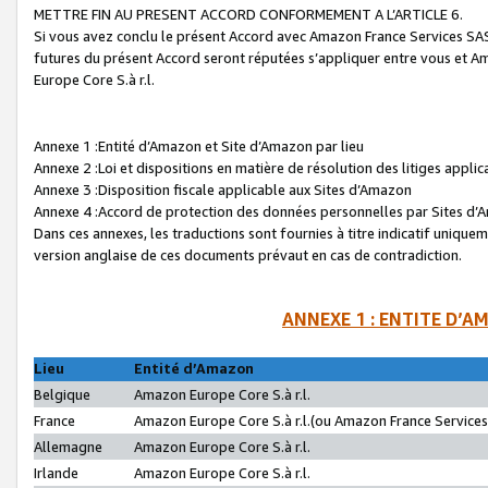
METTRE FIN AU PRESENT ACCORD CONFORMEMENT A L’ARTICLE 6.
Si vous avez conclu le présent Accord avec Amazon France Services SAS 
futures du présent Accord seront réputées s’appliquer entre vous et 
Europe Core S.à r.l.
Annexe 1 :Entité d’Amazon et Site d’Amazon par lieu
Annexe 2 :Loi et dispositions en matière de résolution des litiges appli
Annexe 3 :Disposition fiscale applicable aux Sites d’Amazon
Annexe 4 :Accord de protection des données personnelles par Sites d
Dans ces annexes, les traductions sont fournies à titre indicatif uniquem
version anglaise de ces documents prévaut en cas de contradiction.
ANNEXE 1 : ENTITE D’A
Lieu
Entité d’Amazon
Belgique
Amazon Europe Core S.à r.l.
France
Amazon Europe Core S.à r.l.(ou Amazon France Services 
Allemagne
Amazon Europe Core S.à r.l.
Irlande
Amazon Europe Core S.à r.l.