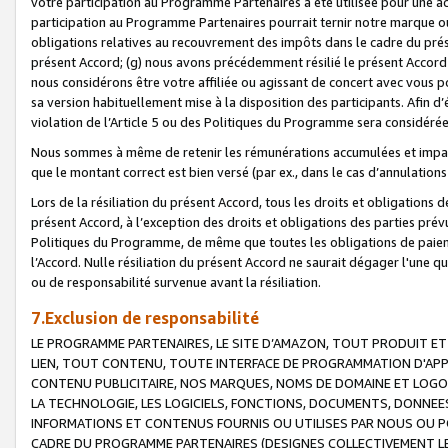
votre participation au Programme Partenaires a été utilisée pour une ac
participation au Programme Partenaires pourrait ternir notre marque ou
obligations relatives au recouvrement des impôts dans le cadre du prése
présent Accord; (g) nous avons précédemment résilié le présent Accord
nous considérons être votre affiliée ou agissant de concert avec vous 
sa version habituellement mise à la disposition des participants. Afin d’é
violation de l’Article 5 ou des Politiques du Programme sera considéré
Nous sommes à même de retenir les rémunérations accumulées et impayée
que le montant correct est bien versé (par ex., dans le cas d’annulations
Lors de la résiliation du présent Accord, tous les droits et obligations 
présent Accord, à l’exception des droits et obligations des parties prévus
Politiques du Programme, de même que toutes les obligations de paiement
l’Accord. Nulle résiliation du présent Accord ne saurait dégager l'une 
ou de responsabilité survenue avant la résiliation.
7.Exclusion de responsabilité
LE PROGRAMME PARTENAIRES, LE SITE D’AMAZON, TOUT PRODUIT ET 
LIEN, TOUT CONTENU, TOUTE INTERFACE DE PROGRAMMATION D'APP
CONTENU PUBLICITAIRE, NOS MARQUES, NOMS DE DOMAINE ET LOGOS
LA TECHNOLOGIE, LES LOGICIELS, FONCTIONS, DOCUMENTS, DONNEES
INFORMATIONS ET CONTENUS FOURNIS OU UTILISES PAR NOUS OU P
CADRE DU PROGRAMME PARTENAIRES (DESIGNES COLLECTIVEMENT LE