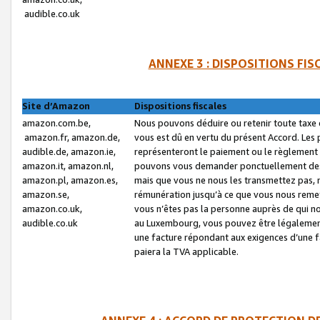
audible.co.uk
ANNEXE 3 : DISPOSITIONS FI
Site d’Amazon
Dispositions fiscales
amazon.com.be,
Nous pouvons déduire ou retenir toute taxe 
amazon.fr, amazon.de,
vous est dû en vertu du présent Accord. Les 
audible.de, amazon.ie,
représenteront le paiement ou le règlement 
amazon.it, amazon.nl,
pouvons vous demander ponctuellement des r
amazon.pl, amazon.es,
mais que vous ne nous les transmettez pas, n
amazon.se,
rémunération jusqu’à ce que vous nous reme
amazon.co.uk,
vous n’êtes pas la personne auprès de qui no
audible.co.uk
au Luxembourg, vous pouvez être légalement 
une facture répondant aux exigences d’une 
paiera la TVA applicable.