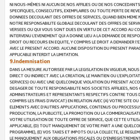
NI NOUS-MÊMES NI AUCUN DE NOS AFFILIES OU DE NOS CONCEDANT
SPECIFIQUES, CONSECUTIFS, EXEMPLAIRES OU TOUTE PERTE DE REVE
DONNEES DECOULANT DES OFFRES DE SERVICES, QUAND BIEN MEME N
NOTRE RESPONSABILITE GLOBALE DECOULANT DES OFFRES DE SERVI
VERSEES OU QUI VOUS SONT DUES EN VERTU DE CET ACCORD AU CO
INTERVENU L’EVENEMENT QUI A DONNE LIEU A LA DEMANDE DE RESP
DROIT OU RECOURS EN EQUITE, Y COMPRIS LE DROIT A DEMANDER l'
AVEC LE PRESENT ACCORD. AUCUNE DISPOSITION DU PRESENT PARAG
APPLICABLE INTERDIT LA LIMITATION.
9.Indemnisation
DANS LA MESURE AUTORISEE PAR LA LEGISLATION EN VIGUEUR, NO
DIRECT OU INDIRECT AVEC LA CREATION, LE MAINTIEN OU L’EXPLOIT
SERVICES) OU AVEC UNE QUELCONQUE VIOLATION DU PRESENT ACCO
DEGAGER DE TOUTE RESPONSABILITE NOS SOCIETES AFFILIEES, NOS 
ADMINISTRATEURS ET REPRESENTANTS RESPECTIFS CONTRE TOUS D
COMPRIS LES FRAIS D’AVOCAT) EN RELATION AVEC (A) VOTRE SITE O
ELEMENTS AVEC D’AUTRES APPLICATIONS, CONTENUS OU PROCESSUS, (
PRODUCTION, LA PUBLICITE, LA PROMOTION OU LA COMMERCIALISAT
VOTRE UTILISATION DE TOUTE OFFRE DE SERVICE, QUE CETTE UTILI
APPLICABLE, (D) TOUT MANQUEMENT DE VOTRE PART A UNE QUELCO
PROGRAMME), (E) VOS TAXES ET IMPOTS OU LA COLLECTE, LE REGLE
LE MANQUEMENT AUX OBLIGATIONS FISCALES OU D’ENREGISTREMENT 