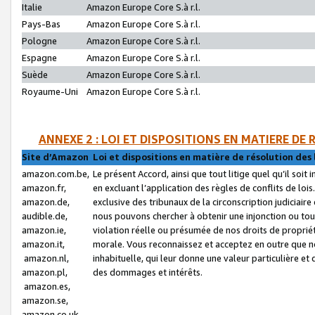
Italie
Amazon Europe Core S.à r.l.
Pays-Bas
Amazon Europe Core S.à r.l.
Pologne
Amazon Europe Core S.à r.l.
Espagne
Amazon Europe Core S.à r.l.
Suède
Amazon Europe Core S.à r.l.
Royaume-Uni
Amazon Europe Core S.à r.l.
ANNEXE 2 : LOI ET DISPOSITIONS EN MATIERE DE
Site d’Amazon
Loi et dispositions en matière de résolution des 
amazon.com.be,
Le présent Accord, ainsi que tout litige quel qu’il soi
amazon.fr,
en excluant l’application des règles de conflits de l
amazon.de,
exclusive des tribunaux de la circonscription judiciai
audible.de,
nous pouvons chercher à obtenir une injonction ou tou
amazon.ie,
violation réelle ou présumée de nos droits de proprié
amazon.it,
morale. Vous reconnaissez et acceptez en outre que n
amazon.nl,
inhabituelle, qui leur donne une valeur particulière 
amazon.pl,
des dommages et intérêts.
amazon.es,
amazon.se,
amazon.co.uk,