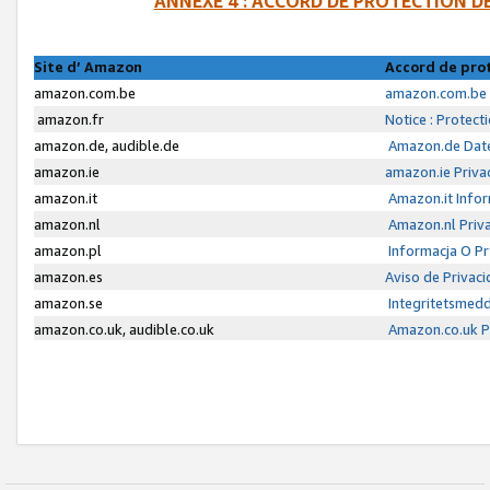
ANNEXE 4 : ACCORD DE PROTECTION 
Site d’ Amazon
Accord de pro
amazon.com.be
amazon.com.be 
amazon.fr
Notice : Protect
amazon.de, audible.de
Amazon.de Date
amazon.ie
amazon.ie Priva
amazon.it
Amazon.it Infor
amazon.nl
Amazon.nl Priva
amazon.pl
Informacja O P
amazon.es
Aviso de Privac
amazon.se
Integritetsmed
amazon.co.uk, audible.co.uk
Amazon.co.uk Pr