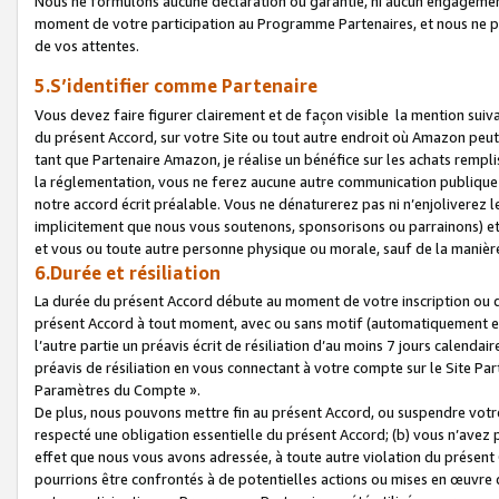
Nous ne formulons aucune déclaration ou garantie, ni aucun engagemen
moment de votre participation au Programme Partenaires, et nous ne p
de vos attentes.
5.S’identifier comme Partenaire
Vous devez faire figurer clairement et de façon visible la mention sui
du présent Accord, sur votre Site ou tout autre endroit où Amazon peut vo
tant que Partenaire Amazon, je réalise un bénéfice sur les achats remplis
la réglementation, vous ne ferez aucune autre communication publique
notre accord écrit préalable. Vous ne dénaturerez pas ni n’enjoliverez 
implicitement que nous vous soutenons, sponsorisons ou parrainons) et v
et vous ou toute autre personne physique ou morale, sauf de la manièr
6.Durée et résiliation
La durée du présent Accord débute au moment de votre inscription ou de
présent Accord à tout moment, avec ou sans motif (automatiquement et sa
l’autre partie un préavis écrit de résiliation d’au moins 7 jours calenda
préavis de résiliation en vous connectant à votre compte sur le Site Par
Paramètres du Compte ».
De plus, nous pouvons mettre fin au présent Accord, ou suspendre votre 
respecté une obligation essentielle du présent Accord; (b) vous n’avez p
effet que nous vous avons adressée, à toute autre violation du présen
pourrions être confrontés à de potentielles actions ou mises en œuvre 