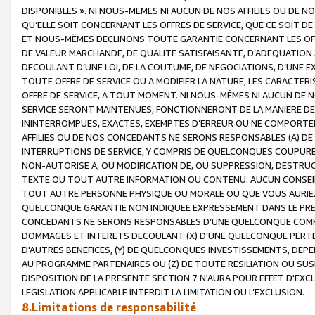
DISPONIBLES ». NI NOUS-MEMES NI AUCUN DE NOS AFFILIES OU D
QU’ELLE SOIT CONCERNANT LES OFFRES DE SERVICE, QUE CE SOIT DE
ET NOUS-MÊMES DECLINONS TOUTE GARANTIE CONCERNANT LES OFFRE
DE VALEUR MARCHANDE, DE QUALITE SATISFAISANTE, D’ADEQUATION
DECOULANT D’UNE LOI, DE LA COUTUME, DE NEGOCIATIONS, D’UNE
TOUTE OFFRE DE SERVICE OU A MODIFIER LA NATURE, LES CARACTERI
OFFRE DE SERVICE, A TOUT MOMENT. NI NOUS-MÊMES NI AUCUN DE 
SERVICE SERONT MAINTENUES, FONCTIONNERONT DE LA MANIERE DECR
ININTERROMPUES, EXACTES, EXEMPTES D’ERREUR OU NE COMPORT
AFFILIES OU DE NOS CONCEDANTS NE SERONS RESPONSABLES (A) DE
INTERRUPTIONS DE SERVICE, Y COMPRIS DE QUELCONQUES COUPURE
NON-AUTORISE A, OU MODIFICATION DE, OU SUPPRESSION, DESTRUC
TEXTE OU TOUT AUTRE INFORMATION OU CONTENU. AUCUN CONSEIL 
TOUT AUTRE PERSONNE PHYSIQUE OU MORALE OU QUE VOUS AURIEZ 
QUELCONQUE GARANTIE NON INDIQUEE EXPRESSEMENT DANS LE PRES
CONCEDANTS NE SERONS RESPONSABLES D’UNE QUELCONQUE COM
DOMMAGES ET INTERETS DECOULANT (X) D'UNE QUELCONQUE PERTE D
D'AUTRES BENEFICES, (Y) DE QUELCONQUES INVESTISSEMENTS, DEP
AU PROGRAMME PARTENAIRES OU (Z) DE TOUTE RESILIATION OU SU
DISPOSITION DE LA PRESENTE SECTION 7 N'AURA POUR EFFET D'EXC
LEGISLATION APPLICABLE INTERDIT LA LIMITATION OU L’EXCLUSION.
8.Limitations de responsabilité