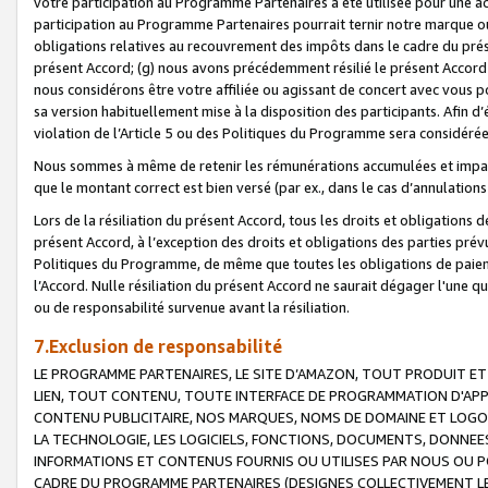
votre participation au Programme Partenaires a été utilisée pour une ac
participation au Programme Partenaires pourrait ternir notre marque ou
obligations relatives au recouvrement des impôts dans le cadre du prése
présent Accord; (g) nous avons précédemment résilié le présent Accord
nous considérons être votre affiliée ou agissant de concert avec vous 
sa version habituellement mise à la disposition des participants. Afin d’é
violation de l’Article 5 ou des Politiques du Programme sera considéré
Nous sommes à même de retenir les rémunérations accumulées et impayée
que le montant correct est bien versé (par ex., dans le cas d’annulations
Lors de la résiliation du présent Accord, tous les droits et obligations 
présent Accord, à l’exception des droits et obligations des parties prévus
Politiques du Programme, de même que toutes les obligations de paiement
l’Accord. Nulle résiliation du présent Accord ne saurait dégager l'une 
ou de responsabilité survenue avant la résiliation.
7.Exclusion de responsabilité
LE PROGRAMME PARTENAIRES, LE SITE D’AMAZON, TOUT PRODUIT ET 
LIEN, TOUT CONTENU, TOUTE INTERFACE DE PROGRAMMATION D'APP
CONTENU PUBLICITAIRE, NOS MARQUES, NOMS DE DOMAINE ET LOGOS
LA TECHNOLOGIE, LES LOGICIELS, FONCTIONS, DOCUMENTS, DONNEES
INFORMATIONS ET CONTENUS FOURNIS OU UTILISES PAR NOUS OU P
CADRE DU PROGRAMME PARTENAIRES (DESIGNES COLLECTIVEMENT LE