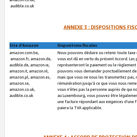
audible.co.uk
ANNEXE 3 : DISPOSITIONS FI
Site d’Amazon
Dispositions fiscales
amazon.com.be,
Nous pouvons déduire ou retenir toute taxe 
amazon.fr, amazon.de,
vous est dû en vertu du présent Accord. Les 
audible.de, amazon.ie,
représenteront le paiement ou le règlement 
amazon.it, amazon.nl,
pouvons vous demander ponctuellement des r
amazon.pl, amazon.es,
mais que vous ne nous les transmettez pas, n
amazon.se,
rémunération jusqu’à ce que vous nous reme
amazon.co.uk,
vous n’êtes pas la personne auprès de qui no
audible.co.uk
au Luxembourg, vous pouvez être légalement 
une facture répondant aux exigences d’une 
paiera la TVA applicable.