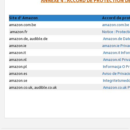
ANNEXE 4 : ACCORD DE PROTECTION 
Site d’ Amazon
Accord de pro
amazon.com.be
amazon.com.be 
amazon.fr
Notice : Protect
amazon.de, audible.de
Amazon.de Date
amazon.ie
amazon.ie Priva
amazon.it
Amazon.it Infor
amazon.nl
Amazon.nl Priva
amazon.pl
Informacja O P
amazon.es
Aviso de Privac
amazon.se
Integritetsmed
amazon.co.uk, audible.co.uk
Amazon.co.uk Pr