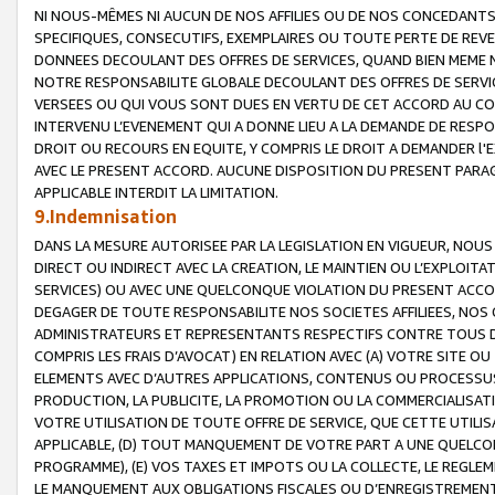
NI NOUS-MÊMES NI AUCUN DE NOS AFFILIES OU DE NOS CONCEDANT
SPECIFIQUES, CONSECUTIFS, EXEMPLAIRES OU TOUTE PERTE DE REVE
DONNEES DECOULANT DES OFFRES DE SERVICES, QUAND BIEN MEME N
NOTRE RESPONSABILITE GLOBALE DECOULANT DES OFFRES DE SERVI
VERSEES OU QUI VOUS SONT DUES EN VERTU DE CET ACCORD AU CO
INTERVENU L’EVENEMENT QUI A DONNE LIEU A LA DEMANDE DE RESP
DROIT OU RECOURS EN EQUITE, Y COMPRIS LE DROIT A DEMANDER l'
AVEC LE PRESENT ACCORD. AUCUNE DISPOSITION DU PRESENT PARAG
APPLICABLE INTERDIT LA LIMITATION.
9.Indemnisation
DANS LA MESURE AUTORISEE PAR LA LEGISLATION EN VIGUEUR, NO
DIRECT OU INDIRECT AVEC LA CREATION, LE MAINTIEN OU L’EXPLOIT
SERVICES) OU AVEC UNE QUELCONQUE VIOLATION DU PRESENT ACCO
DEGAGER DE TOUTE RESPONSABILITE NOS SOCIETES AFFILIEES, NOS 
ADMINISTRATEURS ET REPRESENTANTS RESPECTIFS CONTRE TOUS D
COMPRIS LES FRAIS D’AVOCAT) EN RELATION AVEC (A) VOTRE SITE O
ELEMENTS AVEC D’AUTRES APPLICATIONS, CONTENUS OU PROCESSUS, (
PRODUCTION, LA PUBLICITE, LA PROMOTION OU LA COMMERCIALISAT
VOTRE UTILISATION DE TOUTE OFFRE DE SERVICE, QUE CETTE UTILI
APPLICABLE, (D) TOUT MANQUEMENT DE VOTRE PART A UNE QUELCO
PROGRAMME), (E) VOS TAXES ET IMPOTS OU LA COLLECTE, LE REGLE
LE MANQUEMENT AUX OBLIGATIONS FISCALES OU D’ENREGISTREMENT 