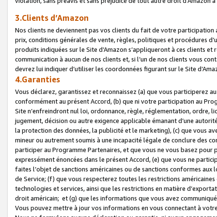
violation, sans préavis et sans préjudice de tout autre droit d’Amazo
3.Clients d’Amazon
Nos clients ne deviennent pas vos clients du fait de votre participati
prix, conditions générales de vente, règles, politiques et procédures d’u
produits indiquées sur le Site d’Amazon s’appliqueront à ces clients et
communication à aucun de nos clients et, si l’un de nos clients vous co
devrez lui indiquer d’utiliser les coordonnées figurant sur le Site d’Ama
4.Garanties
Vous déclarez, garantissez et reconnaissez (a) que vous participerez a
conformément au présent Accord, (b) que ni votre participation au Prog
Site n’enfreindront nul loi, ordonnance, règle, réglementation, ordre, li
jugement, décision ou autre exigence applicable émanant d’une autori
la protection des données, la publicité et le marketing), (c) que vous 
mineur ou autrement soumis à une incapacité légale de conclure des con
participer au Programme Partenaires, et que vous ne vous basez pour pr
expressément énoncées dans le présent Accord, (e) que vous ne particip
faites l’objet de sanctions américaines ou de sanctions conformes aux 
de Service; (f) que vous respecterez toutes les restrictions américaines
technologies et services, ainsi que les restrictions en matière d’exporta
droit américain; et (g) que les informations que vous avez communiqué
Vous pouvez mettre à jour vos informations en vous connectant à votre