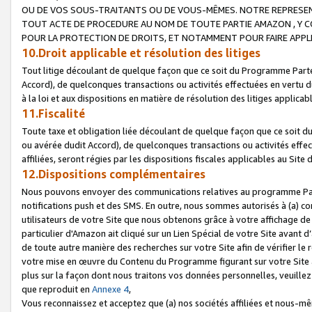
OU DE VOS SOUS-TRAITANTS OU DE VOUS-MÊMES. NOTRE REPRES
TOUT ACTE DE PROCEDURE AU NOM DE TOUTE PARTIE AMAZON , Y CO
POUR LA PROTECTION DE DROITS, ET NOTAMMENT POUR FAIRE APPL
10.Droit applicable et résolution des litiges
Tout litige découlant de quelque façon que ce soit du Programme Parte
Accord), de quelconques transactions ou activités effectuées en vertu d
à la loi et aux dispositions en matière de résolution des litiges applic
11.Fiscalité
Toute taxe et obligation liée découlant de quelque façon que ce soit 
ou avérée dudit Accord), de quelconques transactions ou activités effe
affiliées, seront régies par les dispositions fiscales applicables au Si
12.Dispositions complémentaires
Nous pouvons envoyer des communications relatives au programme Parten
notifications push et des SMS. En outre, nous sommes autorisés à (a) cont
utilisateurs de votre Site que nous obtenons grâce à votre affichage de
particulier d'Amazon ait cliqué sur un Lien Spécial de votre Site avant d
de toute autre manière des recherches sur votre Site afin de vérifier le re
votre mise en œuvre du Contenu du Programme figurant sur votre Site à
plus sur la façon dont nous traitons vos données personnelles, veuille
que reproduit en
Annexe 4
,
Vous reconnaissez et acceptez que (a) nos sociétés affiliées et nous-m