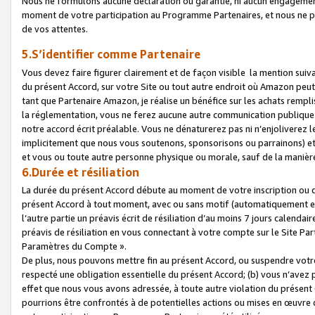
Nous ne formulons aucune déclaration ou garantie, ni aucun engagemen
moment de votre participation au Programme Partenaires, et nous ne p
de vos attentes.
5.S’identifier comme Partenaire
Vous devez faire figurer clairement et de façon visible la mention sui
du présent Accord, sur votre Site ou tout autre endroit où Amazon peut vo
tant que Partenaire Amazon, je réalise un bénéfice sur les achats remplis
la réglementation, vous ne ferez aucune autre communication publique
notre accord écrit préalable. Vous ne dénaturerez pas ni n’enjoliverez 
implicitement que nous vous soutenons, sponsorisons ou parrainons) et v
et vous ou toute autre personne physique ou morale, sauf de la manièr
6.Durée et résiliation
La durée du présent Accord débute au moment de votre inscription ou de
présent Accord à tout moment, avec ou sans motif (automatiquement et sa
l’autre partie un préavis écrit de résiliation d’au moins 7 jours calenda
préavis de résiliation en vous connectant à votre compte sur le Site Par
Paramètres du Compte ».
De plus, nous pouvons mettre fin au présent Accord, ou suspendre votre 
respecté une obligation essentielle du présent Accord; (b) vous n’avez p
effet que nous vous avons adressée, à toute autre violation du présen
pourrions être confrontés à de potentielles actions ou mises en œuvre 