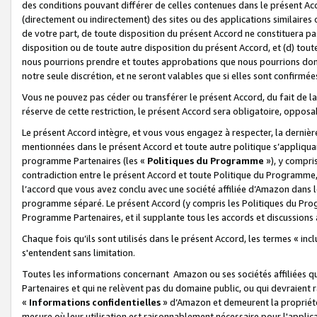
des conditions pouvant différer de celles contenues dans le présent Ac
(directement ou indirectement) des sites ou des applications similaires o
de votre part, de toute disposition du présent Accord ne constituera pa
disposition ou de toute autre disposition du présent Accord, et (d) tou
nous pourrions prendre et toutes approbations que nous pourrions donn
notre seule discrétion, et ne seront valables que si elles sont confirmée
Vous ne pouvez pas céder ou transférer le présent Accord, du fait de la 
réserve de cette restriction, le présent Accord sera obligatoire, opposab
Le présent Accord intègre, et vous vous engagez à respecter, la dernière 
mentionnées dans le présent Accord et toute autre politique s’appliqua
programme Partenaires (les «
Politiques du Programme
»), y compri
contradiction entre le présent Accord et toute Politique du Programme, 
l’accord que vous avez conclu avec une société affiliée d’Amazon dans 
programme séparé. Le présent Accord (y compris les Politiques du Progr
Programme Partenaires, et il supplante tous les accords et discussions 
Chaque fois qu’ils sont utilisés dans le présent Accord, les termes « in
s'entendent sans limitation.
Toutes les informations concernant Amazon ou ses sociétés affiliées 
Partenaires et qui ne relèvent pas du domaine public, ou qui devraient
«
Informations confidentielles
» d’Amazon et demeurent la propriété 
mesure où leur utilisation est raisonnablement nécessaire pour l'appli