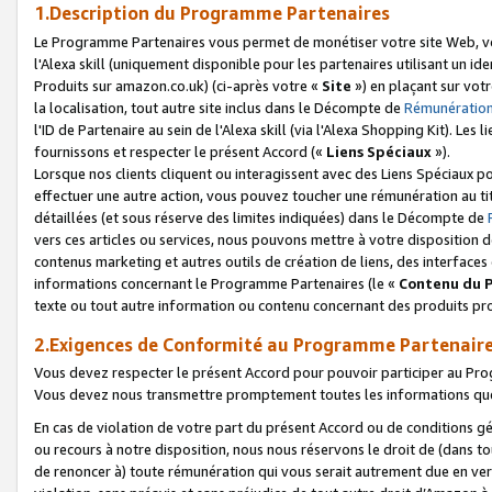
1.Description du Programme Partenaires
Le Programme Partenaires vous permet de monétiser votre site Web, vos 
l'Alexa skill (uniquement disponible pour les partenaires utilisant un 
Produits sur amazon.co.uk) (ci-après votre «
Site
») en plaçant sur votr
la localisation, tout autre site inclus dans le Décompte de
Rémunération
l'ID de Partenaire au sein de l'Alexa skill (via l'Alexa Shopping Kit). Le
fournissons et respecter le présent Accord («
Liens Spéciaux
»).
Lorsque nos clients cliquent ou interagissent avec des Liens Spéciaux p
effectuer une autre action, vous pouvez toucher une rémunération au ti
détaillées (et sous réserve des limites indiquées) dans le Décompte de
vers ces articles ou services, nous pouvons mettre à votre disposition d
contenus marketing et autres outils de création de liens, des interfaces
informations concernant le Programme Partenaires (le «
Contenu du 
texte ou tout autre information ou contenu concernant des produits prop
2.Exigences de Conformité au Programme Partenair
Vous devez respecter le présent Accord pour pouvoir participer au Pr
Vous devez nous transmettre promptement toutes les informations que
En cas de violation de votre part du présent Accord ou de conditions g
ou recours à notre disposition, nous nous réservons le droit de (dans 
de renoncer à) toute rémunération qui vous serait autrement due en ver