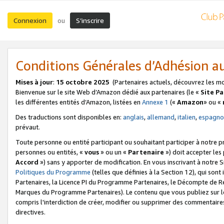
Connexion
S’inscrire
ou
Conditions Générales d’Adhésion 
Mises à jour
:
15 octobre 2025
(Partenaires actuels, découvrez les m
Bienvenue sur le site Web d’Amazon dédié aux partenaires (le «
Site P
les différentes entités d’Amazon, listées en
Annexe 1
(«
Amazon
» ou «
Des traductions sont disponibles en:
anglais
,
allemand
,
italien
,
espagno
prévaut.
Toute personne ou entité participant ou souhaitant participer à notre 
personnes ou entités, «
vous
» ou un «
Partenaire
») doit accepter le
Accord
») sans y apporter de modification. En vous inscrivant à notre Si
Politiques du Programme
(telles que définies à la Section 12), qui so
Partenaires, la Licence PI du Programme Partenaires, le Décompte de 
Marques du Programme Partenaires). Le contenu que vous publiez sur l
compris l'interdiction de créer, modifier ou supprimer des commentaires
directives.