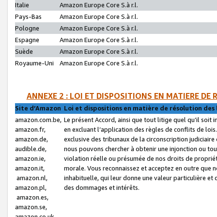
Italie
Amazon Europe Core S.à r.l.
Pays-Bas
Amazon Europe Core S.à r.l.
Pologne
Amazon Europe Core S.à r.l.
Espagne
Amazon Europe Core S.à r.l.
Suède
Amazon Europe Core S.à r.l.
Royaume-Uni
Amazon Europe Core S.à r.l.
ANNEXE 2 : LOI ET DISPOSITIONS EN MATIERE DE
Site d’Amazon
Loi et dispositions en matière de résolution des 
amazon.com.be,
Le présent Accord, ainsi que tout litige quel qu’il soi
amazon.fr,
en excluant l’application des règles de conflits de l
amazon.de,
exclusive des tribunaux de la circonscription judiciai
audible.de,
nous pouvons chercher à obtenir une injonction ou tou
amazon.ie,
violation réelle ou présumée de nos droits de proprié
amazon.it,
morale. Vous reconnaissez et acceptez en outre que n
amazon.nl,
inhabituelle, qui leur donne une valeur particulière 
amazon.pl,
des dommages et intérêts.
amazon.es,
amazon.se,
amazon.co.uk,