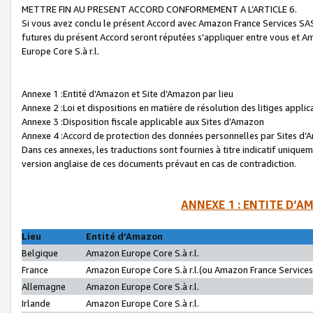
METTRE FIN AU PRESENT ACCORD CONFORMEMENT A L’ARTICLE 6.
Si vous avez conclu le présent Accord avec Amazon France Services SAS 
futures du présent Accord seront réputées s’appliquer entre vous et 
Europe Core S.à r.l.
Annexe 1 :Entité d’Amazon et Site d’Amazon par lieu
Annexe 2 :Loi et dispositions en matière de résolution des litiges appli
Annexe 3 :Disposition fiscale applicable aux Sites d’Amazon
Annexe 4 :Accord de protection des données personnelles par Sites d
Dans ces annexes, les traductions sont fournies à titre indicatif uniquem
version anglaise de ces documents prévaut en cas de contradiction.
ANNEXE 1 : ENTITE D’A
Lieu
Entité d’Amazon
Belgique
Amazon Europe Core S.à r.l.
France
Amazon Europe Core S.à r.l.(ou Amazon France Services 
Allemagne
Amazon Europe Core S.à r.l.
Irlande
Amazon Europe Core S.à r.l.