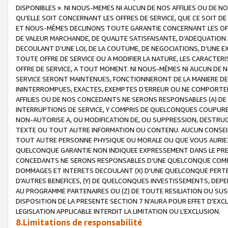
DISPONIBLES ». NI NOUS-MEMES NI AUCUN DE NOS AFFILIES OU D
QU’ELLE SOIT CONCERNANT LES OFFRES DE SERVICE, QUE CE SOIT DE
ET NOUS-MÊMES DECLINONS TOUTE GARANTIE CONCERNANT LES OFFRE
DE VALEUR MARCHANDE, DE QUALITE SATISFAISANTE, D’ADEQUATION
DECOULANT D’UNE LOI, DE LA COUTUME, DE NEGOCIATIONS, D’UNE
TOUTE OFFRE DE SERVICE OU A MODIFIER LA NATURE, LES CARACTERI
OFFRE DE SERVICE, A TOUT MOMENT. NI NOUS-MÊMES NI AUCUN DE 
SERVICE SERONT MAINTENUES, FONCTIONNERONT DE LA MANIERE DECR
ININTERROMPUES, EXACTES, EXEMPTES D’ERREUR OU NE COMPORT
AFFILIES OU DE NOS CONCEDANTS NE SERONS RESPONSABLES (A) DE
INTERRUPTIONS DE SERVICE, Y COMPRIS DE QUELCONQUES COUPURE
NON-AUTORISE A, OU MODIFICATION DE, OU SUPPRESSION, DESTRUC
TEXTE OU TOUT AUTRE INFORMATION OU CONTENU. AUCUN CONSEIL 
TOUT AUTRE PERSONNE PHYSIQUE OU MORALE OU QUE VOUS AURIEZ 
QUELCONQUE GARANTIE NON INDIQUEE EXPRESSEMENT DANS LE PRES
CONCEDANTS NE SERONS RESPONSABLES D’UNE QUELCONQUE COM
DOMMAGES ET INTERETS DECOULANT (X) D'UNE QUELCONQUE PERTE D
D'AUTRES BENEFICES, (Y) DE QUELCONQUES INVESTISSEMENTS, DEP
AU PROGRAMME PARTENAIRES OU (Z) DE TOUTE RESILIATION OU SU
DISPOSITION DE LA PRESENTE SECTION 7 N'AURA POUR EFFET D'EXC
LEGISLATION APPLICABLE INTERDIT LA LIMITATION OU L’EXCLUSION.
8.Limitations de responsabilité