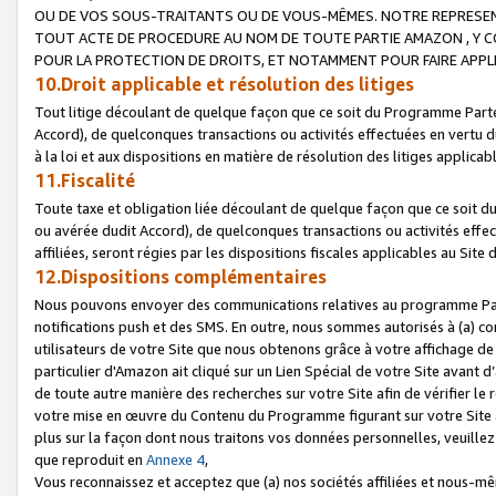
OU DE VOS SOUS-TRAITANTS OU DE VOUS-MÊMES. NOTRE REPRES
TOUT ACTE DE PROCEDURE AU NOM DE TOUTE PARTIE AMAZON , Y CO
POUR LA PROTECTION DE DROITS, ET NOTAMMENT POUR FAIRE APPL
10.Droit applicable et résolution des litiges
Tout litige découlant de quelque façon que ce soit du Programme Parte
Accord), de quelconques transactions ou activités effectuées en vertu d
à la loi et aux dispositions en matière de résolution des litiges applic
11.Fiscalité
Toute taxe et obligation liée découlant de quelque façon que ce soit 
ou avérée dudit Accord), de quelconques transactions ou activités effe
affiliées, seront régies par les dispositions fiscales applicables au Si
12.Dispositions complémentaires
Nous pouvons envoyer des communications relatives au programme Parten
notifications push et des SMS. En outre, nous sommes autorisés à (a) cont
utilisateurs de votre Site que nous obtenons grâce à votre affichage de
particulier d'Amazon ait cliqué sur un Lien Spécial de votre Site avant d
de toute autre manière des recherches sur votre Site afin de vérifier le re
votre mise en œuvre du Contenu du Programme figurant sur votre Site à
plus sur la façon dont nous traitons vos données personnelles, veuille
que reproduit en
Annexe 4
,
Vous reconnaissez et acceptez que (a) nos sociétés affiliées et nous-m