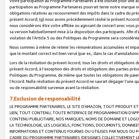
votre participation au Programme Partenaires a été utilisée pour une ac
participation au Programme Partenaires pourrait ternir notre marque ou
obligations relatives au recouvrement des impôts dans le cadre du prése
présent Accord; (g) nous avons précédemment résilié le présent Accord
nous considérons être votre affiliée ou agissant de concert avec vous 
sa version habituellement mise à la disposition des participants. Afin d’é
violation de l’Article 5 ou des Politiques du Programme sera considéré
Nous sommes à même de retenir les rémunérations accumulées et impayée
que le montant correct est bien versé (par ex., dans le cas d’annulations
Lors de la résiliation du présent Accord, tous les droits et obligations 
présent Accord, à l’exception des droits et obligations des parties prévus
Politiques du Programme, de même que toutes les obligations de paiement
l’Accord. Nulle résiliation du présent Accord ne saurait dégager l'une 
ou de responsabilité survenue avant la résiliation.
7.Exclusion de responsabilité
LE PROGRAMME PARTENAIRES, LE SITE D’AMAZON, TOUT PRODUIT ET 
LIEN, TOUT CONTENU, TOUTE INTERFACE DE PROGRAMMATION D'APP
CONTENU PUBLICITAIRE, NOS MARQUES, NOMS DE DOMAINE ET LOGOS
LA TECHNOLOGIE, LES LOGICIELS, FONCTIONS, DOCUMENTS, DONNEES
INFORMATIONS ET CONTENUS FOURNIS OU UTILISES PAR NOUS OU P
CADRE DU PROGRAMME PARTENAIRES (DESIGNES COLLECTIVEMENT LE