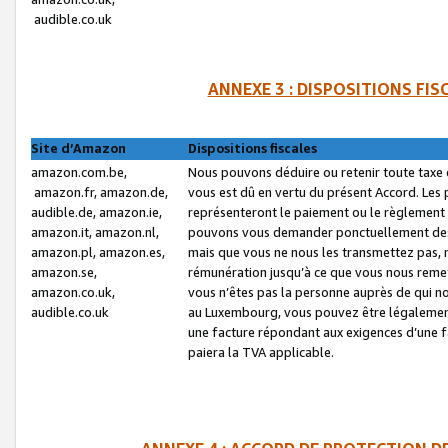
audible.co.uk
ANNEXE 3 : DISPOSITIONS FI
Site d’Amazon
Dispositions fiscales
amazon.com.be,
Nous pouvons déduire ou retenir toute taxe 
amazon.fr, amazon.de,
vous est dû en vertu du présent Accord. Les 
audible.de, amazon.ie,
représenteront le paiement ou le règlement 
amazon.it, amazon.nl,
pouvons vous demander ponctuellement des r
amazon.pl, amazon.es,
mais que vous ne nous les transmettez pas, n
amazon.se,
rémunération jusqu’à ce que vous nous reme
amazon.co.uk,
vous n’êtes pas la personne auprès de qui no
audible.co.uk
au Luxembourg, vous pouvez être légalement 
une facture répondant aux exigences d’une 
paiera la TVA applicable.