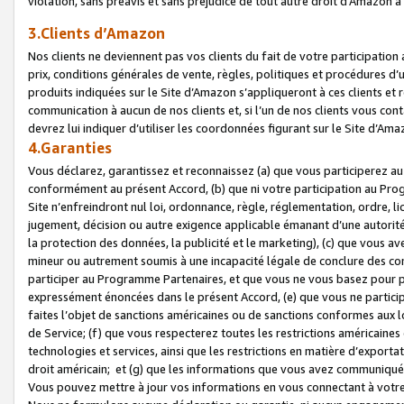
violation, sans préavis et sans préjudice de tout autre droit d’Amazo
3.Clients d’Amazon
Nos clients ne deviennent pas vos clients du fait de votre participati
prix, conditions générales de vente, règles, politiques et procédures d’u
produits indiquées sur le Site d’Amazon s’appliqueront à ces clients et
communication à aucun de nos clients et, si l’un de nos clients vous co
devrez lui indiquer d’utiliser les coordonnées figurant sur le Site d’Ama
4.Garanties
Vous déclarez, garantissez et reconnaissez (a) que vous participerez a
conformément au présent Accord, (b) que ni votre participation au Prog
Site n’enfreindront nul loi, ordonnance, règle, réglementation, ordre, li
jugement, décision ou autre exigence applicable émanant d’une autori
la protection des données, la publicité et le marketing), (c) que vous 
mineur ou autrement soumis à une incapacité légale de conclure des con
participer au Programme Partenaires, et que vous ne vous basez pour pr
expressément énoncées dans le présent Accord, (e) que vous ne particip
faites l’objet de sanctions américaines ou de sanctions conformes aux 
de Service; (f) que vous respecterez toutes les restrictions américaines
technologies et services, ainsi que les restrictions en matière d’exporta
droit américain; et (g) que les informations que vous avez communiqué
Vous pouvez mettre à jour vos informations en vous connectant à votre