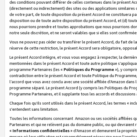
des conditions pouvant différer de celles contenues dans le présent Ac
(directement ou indirectement) des sites ou des applications similaires o
de votre part, de toute disposition du présent Accord ne constituera pa
disposition ou de toute autre disposition du présent Accord, et (d) tou
nous pourrions prendre et toutes approbations que nous pourrions donn
notre seule discrétion, et ne seront valables que si elles sont confirmée
Vous ne pouvez pas céder ou transférer le présent Accord, du fait de la 
réserve de cette restriction, le présent Accord sera obligatoire, opposab
Le présent Accord intègre, et vous vous engagez à respecter, la dernière 
mentionnées dans le présent Accord et toute autre politique s’appliqua
programme Partenaires (les «
Politiques du Programme
»), y compri
contradiction entre le présent Accord et toute Politique du Programme, 
l’accord que vous avez conclu avec une société affiliée d’Amazon dans 
programme séparé. Le présent Accord (y compris les Politiques du Progr
Programme Partenaires, et il supplante tous les accords et discussions 
Chaque fois qu’ils sont utilisés dans le présent Accord, les termes « in
s'entendent sans limitation.
Toutes les informations concernant Amazon ou ses sociétés affiliées 
Partenaires et qui ne relèvent pas du domaine public, ou qui devraient
«
Informations confidentielles
» d’Amazon et demeurent la propriété 
mesure où leur utilisation est raisonnablement nécessaire pour l'appli