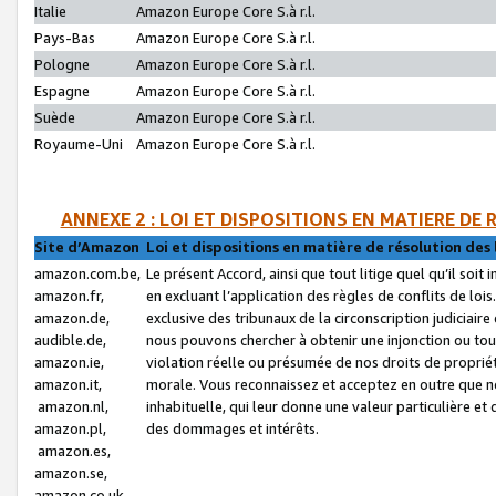
Italie
Amazon Europe Core S.à r.l.
Pays-Bas
Amazon Europe Core S.à r.l.
Pologne
Amazon Europe Core S.à r.l.
Espagne
Amazon Europe Core S.à r.l.
Suède
Amazon Europe Core S.à r.l.
Royaume-Uni
Amazon Europe Core S.à r.l.
ANNEXE 2 : LOI ET DISPOSITIONS EN MATIERE DE
Site d’Amazon
Loi et dispositions en matière de résolution des 
amazon.com.be,
Le présent Accord, ainsi que tout litige quel qu’il soi
amazon.fr,
en excluant l’application des règles de conflits de l
amazon.de,
exclusive des tribunaux de la circonscription judiciai
audible.de,
nous pouvons chercher à obtenir une injonction ou tou
amazon.ie,
violation réelle ou présumée de nos droits de proprié
amazon.it,
morale. Vous reconnaissez et acceptez en outre que n
amazon.nl,
inhabituelle, qui leur donne une valeur particulière 
amazon.pl,
des dommages et intérêts.
amazon.es,
amazon.se,
amazon.co.uk,