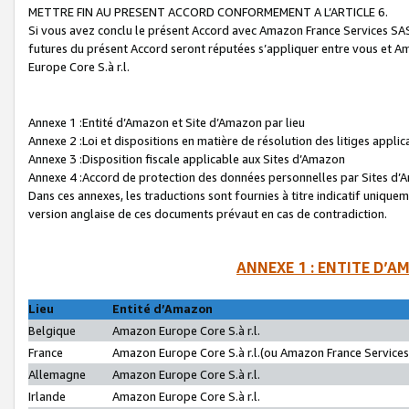
METTRE FIN AU PRESENT ACCORD CONFORMEMENT A L’ARTICLE 6.
Si vous avez conclu le présent Accord avec Amazon France Services SAS 
futures du présent Accord seront réputées s’appliquer entre vous et 
Europe Core S.à r.l.
Annexe 1 :Entité d’Amazon et Site d’Amazon par lieu
Annexe 2 :Loi et dispositions en matière de résolution des litiges appli
Annexe 3 :Disposition fiscale applicable aux Sites d’Amazon
Annexe 4 :Accord de protection des données personnelles par Sites d
Dans ces annexes, les traductions sont fournies à titre indicatif uniquem
version anglaise de ces documents prévaut en cas de contradiction.
ANNEXE 1 : ENTITE D’A
Lieu
Entité d’Amazon
Belgique
Amazon Europe Core S.à r.l.
France
Amazon Europe Core S.à r.l.(ou Amazon France Services 
Allemagne
Amazon Europe Core S.à r.l.
Irlande
Amazon Europe Core S.à r.l.