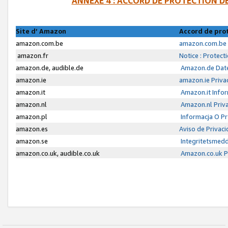
ANNEXE 4 : ACCORD DE PROTECTION 
Site d’ Amazon
Accord de pro
amazon.com.be
amazon.com.be 
amazon.fr
Notice : Protect
amazon.de, audible.de
Amazon.de Date
amazon.ie
amazon.ie Priva
amazon.it
Amazon.it Infor
amazon.nl
Amazon.nl Priva
amazon.pl
Informacja O P
amazon.es
Aviso de Privac
amazon.se
Integritetsmed
amazon.co.uk, audible.co.uk
Amazon.co.uk Pr