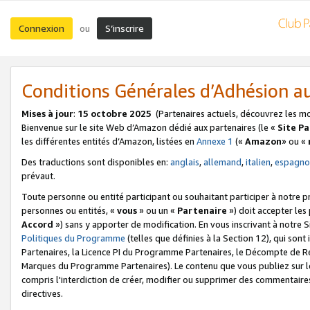
Connexion
S’inscrire
ou
Conditions Générales d’Adhésion 
Mises à jour
:
15 octobre 2025
(Partenaires actuels, découvrez les m
Bienvenue sur le site Web d’Amazon dédié aux partenaires (le «
Site P
les différentes entités d’Amazon, listées en
Annexe 1
(«
Amazon
» ou «
Des traductions sont disponibles en:
anglais
,
allemand
,
italien
,
espagno
prévaut.
Toute personne ou entité participant ou souhaitant participer à notre 
personnes ou entités, «
vous
» ou un «
Partenaire
») doit accepter le
Accord
») sans y apporter de modification. En vous inscrivant à notre Si
Politiques du Programme
(telles que définies à la Section 12), qui so
Partenaires, la Licence PI du Programme Partenaires, le Décompte de 
Marques du Programme Partenaires). Le contenu que vous publiez sur l
compris l'interdiction de créer, modifier ou supprimer des commentaires
directives.