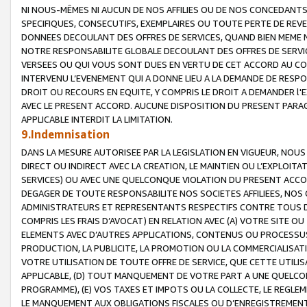
NI NOUS-MÊMES NI AUCUN DE NOS AFFILIES OU DE NOS CONCEDANT
SPECIFIQUES, CONSECUTIFS, EXEMPLAIRES OU TOUTE PERTE DE REVE
DONNEES DECOULANT DES OFFRES DE SERVICES, QUAND BIEN MEME N
NOTRE RESPONSABILITE GLOBALE DECOULANT DES OFFRES DE SERVI
VERSEES OU QUI VOUS SONT DUES EN VERTU DE CET ACCORD AU CO
INTERVENU L’EVENEMENT QUI A DONNE LIEU A LA DEMANDE DE RESP
DROIT OU RECOURS EN EQUITE, Y COMPRIS LE DROIT A DEMANDER l'
AVEC LE PRESENT ACCORD. AUCUNE DISPOSITION DU PRESENT PARAG
APPLICABLE INTERDIT LA LIMITATION.
9.Indemnisation
DANS LA MESURE AUTORISEE PAR LA LEGISLATION EN VIGUEUR, NO
DIRECT OU INDIRECT AVEC LA CREATION, LE MAINTIEN OU L’EXPLOIT
SERVICES) OU AVEC UNE QUELCONQUE VIOLATION DU PRESENT ACCO
DEGAGER DE TOUTE RESPONSABILITE NOS SOCIETES AFFILIEES, NOS 
ADMINISTRATEURS ET REPRESENTANTS RESPECTIFS CONTRE TOUS D
COMPRIS LES FRAIS D’AVOCAT) EN RELATION AVEC (A) VOTRE SITE O
ELEMENTS AVEC D’AUTRES APPLICATIONS, CONTENUS OU PROCESSUS, (
PRODUCTION, LA PUBLICITE, LA PROMOTION OU LA COMMERCIALISAT
VOTRE UTILISATION DE TOUTE OFFRE DE SERVICE, QUE CETTE UTILI
APPLICABLE, (D) TOUT MANQUEMENT DE VOTRE PART A UNE QUELCO
PROGRAMME), (E) VOS TAXES ET IMPOTS OU LA COLLECTE, LE REGLE
LE MANQUEMENT AUX OBLIGATIONS FISCALES OU D’ENREGISTREMENT 