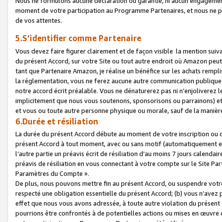
Nous ne formulons aucune déclaration ou garantie, ni aucun engagemen
moment de votre participation au Programme Partenaires, et nous ne p
de vos attentes.
5.S’identifier comme Partenaire
Vous devez faire figurer clairement et de façon visible la mention sui
du présent Accord, sur votre Site ou tout autre endroit où Amazon peut vo
tant que Partenaire Amazon, je réalise un bénéfice sur les achats remplis
la réglementation, vous ne ferez aucune autre communication publique
notre accord écrit préalable. Vous ne dénaturerez pas ni n’enjoliverez 
implicitement que nous vous soutenons, sponsorisons ou parrainons) et v
et vous ou toute autre personne physique ou morale, sauf de la manièr
6.Durée et résiliation
La durée du présent Accord débute au moment de votre inscription ou de
présent Accord à tout moment, avec ou sans motif (automatiquement et sa
l’autre partie un préavis écrit de résiliation d’au moins 7 jours calenda
préavis de résiliation en vous connectant à votre compte sur le Site Par
Paramètres du Compte ».
De plus, nous pouvons mettre fin au présent Accord, ou suspendre votre 
respecté une obligation essentielle du présent Accord; (b) vous n’avez p
effet que nous vous avons adressée, à toute autre violation du présen
pourrions être confrontés à de potentielles actions ou mises en œuvre 