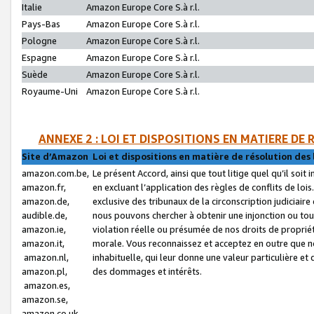
Italie
Amazon Europe Core S.à r.l.
Pays-Bas
Amazon Europe Core S.à r.l.
Pologne
Amazon Europe Core S.à r.l.
Espagne
Amazon Europe Core S.à r.l.
Suède
Amazon Europe Core S.à r.l.
Royaume-Uni
Amazon Europe Core S.à r.l.
ANNEXE 2 : LOI ET DISPOSITIONS EN MATIERE DE
Site d’Amazon
Loi et dispositions en matière de résolution des 
amazon.com.be,
Le présent Accord, ainsi que tout litige quel qu’il soi
amazon.fr,
en excluant l’application des règles de conflits de l
amazon.de,
exclusive des tribunaux de la circonscription judiciai
audible.de,
nous pouvons chercher à obtenir une injonction ou tou
amazon.ie,
violation réelle ou présumée de nos droits de proprié
amazon.it,
morale. Vous reconnaissez et acceptez en outre que n
amazon.nl,
inhabituelle, qui leur donne une valeur particulière 
amazon.pl,
des dommages et intérêts.
amazon.es,
amazon.se,
amazon.co.uk,