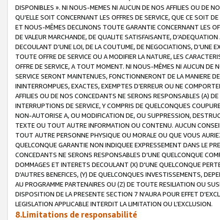
DISPONIBLES ». NI NOUS-MEMES NI AUCUN DE NOS AFFILIES OU D
QU’ELLE SOIT CONCERNANT LES OFFRES DE SERVICE, QUE CE SOIT DE
ET NOUS-MÊMES DECLINONS TOUTE GARANTIE CONCERNANT LES OFFRE
DE VALEUR MARCHANDE, DE QUALITE SATISFAISANTE, D’ADEQUATION
DECOULANT D’UNE LOI, DE LA COUTUME, DE NEGOCIATIONS, D’UNE
TOUTE OFFRE DE SERVICE OU A MODIFIER LA NATURE, LES CARACTERI
OFFRE DE SERVICE, A TOUT MOMENT. NI NOUS-MÊMES NI AUCUN DE 
SERVICE SERONT MAINTENUES, FONCTIONNERONT DE LA MANIERE DECR
ININTERROMPUES, EXACTES, EXEMPTES D’ERREUR OU NE COMPORT
AFFILIES OU DE NOS CONCEDANTS NE SERONS RESPONSABLES (A) DE
INTERRUPTIONS DE SERVICE, Y COMPRIS DE QUELCONQUES COUPURE
NON-AUTORISE A, OU MODIFICATION DE, OU SUPPRESSION, DESTRUC
TEXTE OU TOUT AUTRE INFORMATION OU CONTENU. AUCUN CONSEIL 
TOUT AUTRE PERSONNE PHYSIQUE OU MORALE OU QUE VOUS AURIEZ 
QUELCONQUE GARANTIE NON INDIQUEE EXPRESSEMENT DANS LE PRES
CONCEDANTS NE SERONS RESPONSABLES D’UNE QUELCONQUE COM
DOMMAGES ET INTERETS DECOULANT (X) D'UNE QUELCONQUE PERTE D
D'AUTRES BENEFICES, (Y) DE QUELCONQUES INVESTISSEMENTS, DEP
AU PROGRAMME PARTENAIRES OU (Z) DE TOUTE RESILIATION OU SU
DISPOSITION DE LA PRESENTE SECTION 7 N'AURA POUR EFFET D'EXC
LEGISLATION APPLICABLE INTERDIT LA LIMITATION OU L’EXCLUSION.
8.Limitations de responsabilité