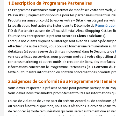
1.Description du Programme Partenaires
Le Programme Partenaires vous permet de monétiser votre site Web, vos 
l'Alexa skill (uniquement disponible pour les partenaires utilisant un 
Produits sur amazon.co.uk) (ci-après votre «
Site
») en plaçant sur votr
la localisation, tout autre site inclus dans le Décompte de
Rémunération
l'ID de Partenaire au sein de l'Alexa skill (via l'Alexa Shopping Kit). Le
fournissons et respecter le présent Accord («
Liens Spéciaux
»).
Lorsque nos clients cliquent ou interagissent avec des Liens Spéciaux p
effectuer une autre action, vous pouvez toucher une rémunération au ti
détaillées (et sous réserve des limites indiquées) dans le Décompte de
vers ces articles ou services, nous pouvons mettre à votre disposition d
contenus marketing et autres outils de création de liens, des interfaces
informations concernant le Programme Partenaires (le «
Contenu du 
texte ou tout autre information ou contenu concernant des produits prop
2.Exigences de Conformité au Programme Partenair
Vous devez respecter le présent Accord pour pouvoir participer au Pr
Vous devez nous transmettre promptement toutes les informations que
En cas de violation de votre part du présent Accord ou de conditions g
ou recours à notre disposition, nous nous réservons le droit de (dans 
de renoncer à) toute rémunération qui vous serait autrement due en ver