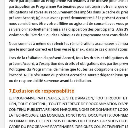
votre participation au Programme Partenaires a été utilisée pour une ac
participation au Programme Partenaires pourrait ternir notre marque ou
obligations relatives au recouvrement des impôts dans le cadre du prése
présent Accord; (g) nous avons précédemment résilié le présent Accord
nous considérons être votre affiliée ou agissant de concert avec vous 
sa version habituellement mise à la disposition des participants. Afin d’é
violation de l’Article 5 ou des Politiques du Programme sera considéré
Nous sommes à même de retenir les rémunérations accumulées et impayée
que le montant correct est bien versé (par ex., dans le cas d’annulations
Lors de la résiliation du présent Accord, tous les droits et obligations 
présent Accord, à l’exception des droits et obligations des parties prévus
Politiques du Programme, de même que toutes les obligations de paiement
l’Accord. Nulle résiliation du présent Accord ne saurait dégager l'une 
ou de responsabilité survenue avant la résiliation.
7.Exclusion de responsabilité
LE PROGRAMME PARTENAIRES, LE SITE D’AMAZON, TOUT PRODUIT ET 
LIEN, TOUT CONTENU, TOUTE INTERFACE DE PROGRAMMATION D'APP
CONTENU PUBLICITAIRE, NOS MARQUES, NOMS DE DOMAINE ET LOGOS
LA TECHNOLOGIE, LES LOGICIELS, FONCTIONS, DOCUMENTS, DONNEES
INFORMATIONS ET CONTENUS FOURNIS OU UTILISES PAR NOUS OU P
CADRE DU PROGRAMME PARTENAIRES (DESIGNES COLLECTIVEMENT LE