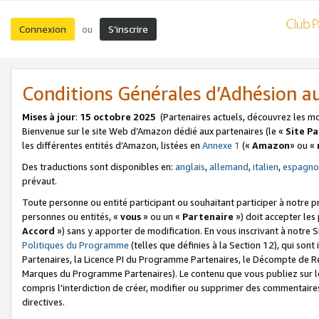
Connexion
S’inscrire
ou
Conditions Générales d’Adhésion 
Mises à jour
:
15 octobre 2025
(Partenaires actuels, découvrez les m
Bienvenue sur le site Web d’Amazon dédié aux partenaires (le «
Site P
les différentes entités d’Amazon, listées en
Annexe 1
(«
Amazon
» ou «
Des traductions sont disponibles en:
anglais
,
allemand
,
italien
,
espagno
prévaut.
Toute personne ou entité participant ou souhaitant participer à notre 
personnes ou entités, «
vous
» ou un «
Partenaire
») doit accepter le
Accord
») sans y apporter de modification. En vous inscrivant à notre Si
Politiques du Programme
(telles que définies à la Section 12), qui so
Partenaires, la Licence PI du Programme Partenaires, le Décompte de 
Marques du Programme Partenaires). Le contenu que vous publiez sur l
compris l'interdiction de créer, modifier ou supprimer des commentaires
directives.