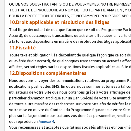
OU DE VOS SOUS-TRAITANTS OU DE VOUS-MÊMES. NOTRE REPRES
TOUT ACTE DE PROCEDURE AU NOM DE TOUTE PARTIE AMAZON , Y CO
POUR LA PROTECTION DE DROITS, ET NOTAMMENT POUR FAIRE APPL
10.Droit applicable et résolution des litiges
Tout litige découlant de quelque façon que ce soit du Programme Parte
Accord), de quelconques transactions ou activités effectuées en vertu d
à la loi et aux dispositions en matière de résolution des litiges applic
11.Fiscalité
Toute taxe et obligation liée découlant de quelque façon que ce soit 
ou avérée dudit Accord), de quelconques transactions ou activités effe
affiliées, seront régies par les dispositions fiscales applicables au Si
12.Dispositions complémentaires
Nous pouvons envoyer des communications relatives au programme Parten
notifications push et des SMS. En outre, nous sommes autorisés à (a) cont
utilisateurs de votre Site que nous obtenons grâce à votre affichage de
particulier d'Amazon ait cliqué sur un Lien Spécial de votre Site avant d
de toute autre manière des recherches sur votre Site afin de vérifier le re
votre mise en œuvre du Contenu du Programme figurant sur votre Site à
plus sur la façon dont nous traitons vos données personnelles, veuille
que reproduit en
Annexe 4
,
Vous reconnaissez et acceptez que (a) nos sociétés affiliées et nous-m