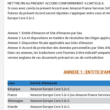
METTRE FIN AU PRESENT ACCORD CONFORMEMENT A L’ARTICLE 6.
Si vous avez conclu le présent Accord avec Amazon France Services SAS 
futures du présent Accord seront réputées s’appliquer entre vous et 
Europe Core S.à r.l.
Annexe 1 :Entité d’Amazon et Site d’Amazon par lieu
Annexe 2 :Loi et dispositions en matière de résolution des litiges appli
Annexe 3 :Disposition fiscale applicable aux Sites d’Amazon
Annexe 4 :Accord de protection des données personnelles par Sites d
Dans ces annexes, les traductions sont fournies à titre indicatif uniquem
version anglaise de ces documents prévaut en cas de contradiction.
ANNEXE 1 : ENTITE D’A
Lieu
Entité d’Amazon
Belgique
Amazon Europe Core S.à r.l.
France
Amazon Europe Core S.à r.l.(ou Amazon France Services 
Allemagne
Amazon Europe Core S.à r.l.
Irlande
Amazon Europe Core S.à r.l.