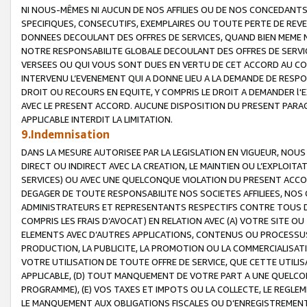
NI NOUS-MÊMES NI AUCUN DE NOS AFFILIES OU DE NOS CONCEDANT
SPECIFIQUES, CONSECUTIFS, EXEMPLAIRES OU TOUTE PERTE DE REVE
DONNEES DECOULANT DES OFFRES DE SERVICES, QUAND BIEN MEME N
NOTRE RESPONSABILITE GLOBALE DECOULANT DES OFFRES DE SERVI
VERSEES OU QUI VOUS SONT DUES EN VERTU DE CET ACCORD AU CO
INTERVENU L’EVENEMENT QUI A DONNE LIEU A LA DEMANDE DE RESP
DROIT OU RECOURS EN EQUITE, Y COMPRIS LE DROIT A DEMANDER l'
AVEC LE PRESENT ACCORD. AUCUNE DISPOSITION DU PRESENT PARAG
APPLICABLE INTERDIT LA LIMITATION.
9.Indemnisation
DANS LA MESURE AUTORISEE PAR LA LEGISLATION EN VIGUEUR, NO
DIRECT OU INDIRECT AVEC LA CREATION, LE MAINTIEN OU L’EXPLOIT
SERVICES) OU AVEC UNE QUELCONQUE VIOLATION DU PRESENT ACCO
DEGAGER DE TOUTE RESPONSABILITE NOS SOCIETES AFFILIEES, NOS 
ADMINISTRATEURS ET REPRESENTANTS RESPECTIFS CONTRE TOUS D
COMPRIS LES FRAIS D’AVOCAT) EN RELATION AVEC (A) VOTRE SITE O
ELEMENTS AVEC D’AUTRES APPLICATIONS, CONTENUS OU PROCESSUS, (
PRODUCTION, LA PUBLICITE, LA PROMOTION OU LA COMMERCIALISAT
VOTRE UTILISATION DE TOUTE OFFRE DE SERVICE, QUE CETTE UTILI
APPLICABLE, (D) TOUT MANQUEMENT DE VOTRE PART A UNE QUELCO
PROGRAMME), (E) VOS TAXES ET IMPOTS OU LA COLLECTE, LE REGLE
LE MANQUEMENT AUX OBLIGATIONS FISCALES OU D’ENREGISTREMENT 