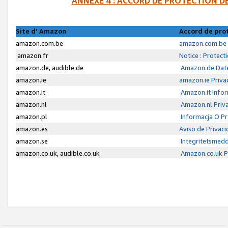
ANNEXE 4 : ACCORD DE PROTECTION 
Site d’ Amazon
Accord de pro
amazon.com.be
amazon.com.be 
amazon.fr
Notice : Protect
amazon.de, audible.de
Amazon.de Date
amazon.ie
amazon.ie Priva
amazon.it
Amazon.it Infor
amazon.nl
Amazon.nl Priva
amazon.pl
Informacja O P
amazon.es
Aviso de Privac
amazon.se
Integritetsmed
amazon.co.uk, audible.co.uk
Amazon.co.uk Pr