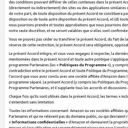
des conditions pouvant différer de celles contenues dans le présent Ac
(directement ou indirectement) des sites ou des applications similaires o
de votre part, de toute disposition du présent Accord ne constituera pa
disposition ou de toute autre disposition du présent Accord, et (d) tou
nous pourrions prendre et toutes approbations que nous pourrions donn
notre seule discrétion, et ne seront valables que si elles sont confirmée
Vous ne pouvez pas céder ou transférer le présent Accord, du fait de la 
réserve de cette restriction, le présent Accord sera obligatoire, opposab
Le présent Accord intègre, et vous vous engagez à respecter, la dernière 
mentionnées dans le présent Accord et toute autre politique s’appliqua
programme Partenaires (les «
Politiques du Programme
»), y compri
contradiction entre le présent Accord et toute Politique du Programme, 
l’accord que vous avez conclu avec une société affiliée d’Amazon dans 
programme séparé. Le présent Accord (y compris les Politiques du Progr
Programme Partenaires, et il supplante tous les accords et discussions 
Chaque fois qu’ils sont utilisés dans le présent Accord, les termes « in
s'entendent sans limitation.
Toutes les informations concernant Amazon ou ses sociétés affiliées 
Partenaires et qui ne relèvent pas du domaine public, ou qui devraient
«
Informations confidentielles
» d’Amazon et demeurent la propriété 
mesure où leur utilisation est raisonnablement nécessaire pour l'appli