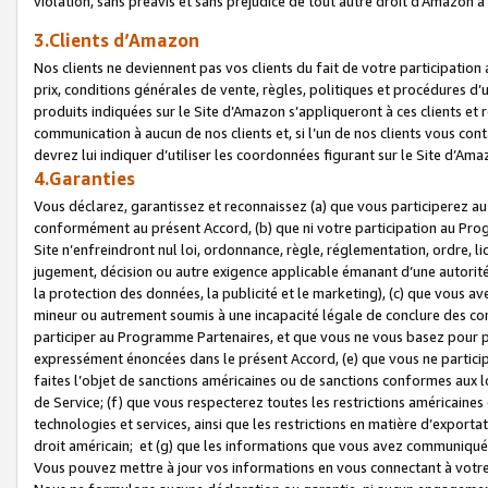
violation, sans préavis et sans préjudice de tout autre droit d’Amazo
3.Clients d’Amazon
Nos clients ne deviennent pas vos clients du fait de votre participati
prix, conditions générales de vente, règles, politiques et procédures d’u
produits indiquées sur le Site d’Amazon s’appliqueront à ces clients et
communication à aucun de nos clients et, si l’un de nos clients vous co
devrez lui indiquer d’utiliser les coordonnées figurant sur le Site d’Ama
4.Garanties
Vous déclarez, garantissez et reconnaissez (a) que vous participerez a
conformément au présent Accord, (b) que ni votre participation au Prog
Site n’enfreindront nul loi, ordonnance, règle, réglementation, ordre, li
jugement, décision ou autre exigence applicable émanant d’une autori
la protection des données, la publicité et le marketing), (c) que vous 
mineur ou autrement soumis à une incapacité légale de conclure des con
participer au Programme Partenaires, et que vous ne vous basez pour pr
expressément énoncées dans le présent Accord, (e) que vous ne particip
faites l’objet de sanctions américaines ou de sanctions conformes aux 
de Service; (f) que vous respecterez toutes les restrictions américaines
technologies et services, ainsi que les restrictions en matière d’exporta
droit américain; et (g) que les informations que vous avez communiqué
Vous pouvez mettre à jour vos informations en vous connectant à votre