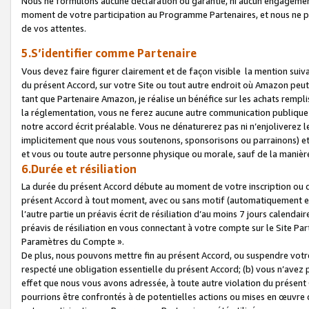
Nous ne formulons aucune déclaration ou garantie, ni aucun engagemen
moment de votre participation au Programme Partenaires, et nous ne p
de vos attentes.
5.S’identifier comme Partenaire
Vous devez faire figurer clairement et de façon visible la mention sui
du présent Accord, sur votre Site ou tout autre endroit où Amazon peut vo
tant que Partenaire Amazon, je réalise un bénéfice sur les achats remplis
la réglementation, vous ne ferez aucune autre communication publique
notre accord écrit préalable. Vous ne dénaturerez pas ni n’enjoliverez 
implicitement que nous vous soutenons, sponsorisons ou parrainons) et v
et vous ou toute autre personne physique ou morale, sauf de la manièr
6.Durée et résiliation
La durée du présent Accord débute au moment de votre inscription ou de
présent Accord à tout moment, avec ou sans motif (automatiquement et sa
l’autre partie un préavis écrit de résiliation d’au moins 7 jours calenda
préavis de résiliation en vous connectant à votre compte sur le Site Par
Paramètres du Compte ».
De plus, nous pouvons mettre fin au présent Accord, ou suspendre votre 
respecté une obligation essentielle du présent Accord; (b) vous n’avez p
effet que nous vous avons adressée, à toute autre violation du présen
pourrions être confrontés à de potentielles actions ou mises en œuvre 