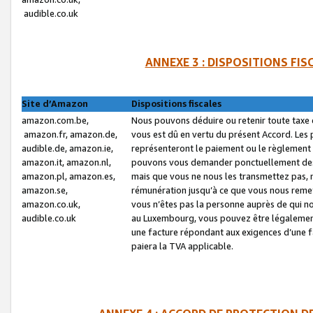
audible.co.uk
ANNEXE 3 : DISPOSITIONS FI
Site d’Amazon
Dispositions fiscales
amazon.com.be,
Nous pouvons déduire ou retenir toute taxe 
amazon.fr, amazon.de,
vous est dû en vertu du présent Accord. Les 
audible.de, amazon.ie,
représenteront le paiement ou le règlement 
amazon.it, amazon.nl,
pouvons vous demander ponctuellement des r
amazon.pl, amazon.es,
mais que vous ne nous les transmettez pas, n
amazon.se,
rémunération jusqu’à ce que vous nous reme
amazon.co.uk,
vous n’êtes pas la personne auprès de qui no
audible.co.uk
au Luxembourg, vous pouvez être légalement 
une facture répondant aux exigences d’une 
paiera la TVA applicable.