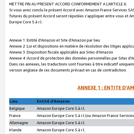
METTRE FIN AU PRESENT ACCORD CONFORMEMENT A L’ARTICLE 6.
Si vous avez conclu le présent Accord avec Amazon France Services SAS 
futures du présent Accord seront réputées s’appliquer entre vous et 
Europe Core S.à r.l.
Annexe 1 :Entité d’Amazon et Site d’Amazon par lieu
Annexe 2 :Loi et dispositions en matière de résolution des litiges appli
Annexe 3 :Disposition fiscale applicable aux Sites d’Amazon
Annexe 4 :Accord de protection des données personnelles par Sites d
Dans ces annexes, les traductions sont fournies à titre indicatif uniquem
version anglaise de ces documents prévaut en cas de contradiction.
ANNEXE 1 : ENTITE D’A
Lieu
Entité d’Amazon
Belgique
Amazon Europe Core S.à r.l.
France
Amazon Europe Core S.à r.l.(ou Amazon France Services 
Allemagne
Amazon Europe Core S.à r.l.
Irlande
Amazon Europe Core S.à r.l.