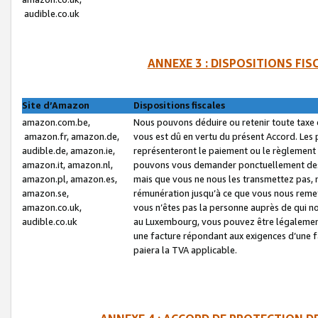
audible.co.uk
ANNEXE 3 : DISPOSITIONS FI
Site d’Amazon
Dispositions fiscales
amazon.com.be,
Nous pouvons déduire ou retenir toute taxe 
amazon.fr, amazon.de,
vous est dû en vertu du présent Accord. Les 
audible.de, amazon.ie,
représenteront le paiement ou le règlement 
amazon.it, amazon.nl,
pouvons vous demander ponctuellement des r
amazon.pl, amazon.es,
mais que vous ne nous les transmettez pas, n
amazon.se,
rémunération jusqu’à ce que vous nous reme
amazon.co.uk,
vous n’êtes pas la personne auprès de qui no
audible.co.uk
au Luxembourg, vous pouvez être légalement 
une facture répondant aux exigences d’une 
paiera la TVA applicable.