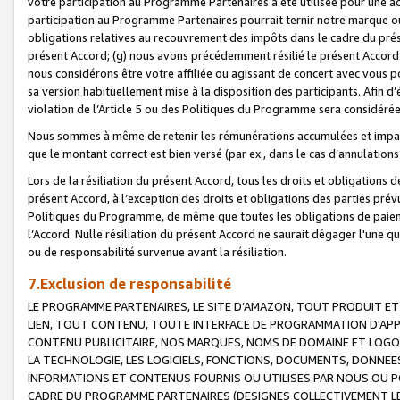
votre participation au Programme Partenaires a été utilisée pour une ac
participation au Programme Partenaires pourrait ternir notre marque ou
obligations relatives au recouvrement des impôts dans le cadre du prése
présent Accord; (g) nous avons précédemment résilié le présent Accord
nous considérons être votre affiliée ou agissant de concert avec vous 
sa version habituellement mise à la disposition des participants. Afin d’é
violation de l’Article 5 ou des Politiques du Programme sera considéré
Nous sommes à même de retenir les rémunérations accumulées et impayée
que le montant correct est bien versé (par ex., dans le cas d’annulations
Lors de la résiliation du présent Accord, tous les droits et obligations 
présent Accord, à l’exception des droits et obligations des parties prévus
Politiques du Programme, de même que toutes les obligations de paiement
l’Accord. Nulle résiliation du présent Accord ne saurait dégager l'une 
ou de responsabilité survenue avant la résiliation.
7.Exclusion de responsabilité
LE PROGRAMME PARTENAIRES, LE SITE D’AMAZON, TOUT PRODUIT ET 
LIEN, TOUT CONTENU, TOUTE INTERFACE DE PROGRAMMATION D'APP
CONTENU PUBLICITAIRE, NOS MARQUES, NOMS DE DOMAINE ET LOGOS
LA TECHNOLOGIE, LES LOGICIELS, FONCTIONS, DOCUMENTS, DONNEES
INFORMATIONS ET CONTENUS FOURNIS OU UTILISES PAR NOUS OU P
CADRE DU PROGRAMME PARTENAIRES (DESIGNES COLLECTIVEMENT LE