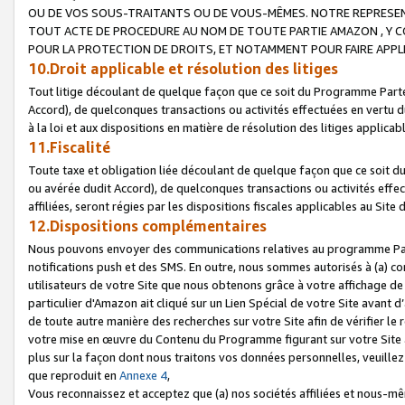
OU DE VOS SOUS-TRAITANTS OU DE VOUS-MÊMES. NOTRE REPRES
TOUT ACTE DE PROCEDURE AU NOM DE TOUTE PARTIE AMAZON , Y CO
POUR LA PROTECTION DE DROITS, ET NOTAMMENT POUR FAIRE APPL
10.Droit applicable et résolution des litiges
Tout litige découlant de quelque façon que ce soit du Programme Parte
Accord), de quelconques transactions ou activités effectuées en vertu d
à la loi et aux dispositions en matière de résolution des litiges applic
11.Fiscalité
Toute taxe et obligation liée découlant de quelque façon que ce soit 
ou avérée dudit Accord), de quelconques transactions ou activités effe
affiliées, seront régies par les dispositions fiscales applicables au Si
12.Dispositions complémentaires
Nous pouvons envoyer des communications relatives au programme Parten
notifications push et des SMS. En outre, nous sommes autorisés à (a) cont
utilisateurs de votre Site que nous obtenons grâce à votre affichage de
particulier d'Amazon ait cliqué sur un Lien Spécial de votre Site avant d
de toute autre manière des recherches sur votre Site afin de vérifier le re
votre mise en œuvre du Contenu du Programme figurant sur votre Site à
plus sur la façon dont nous traitons vos données personnelles, veuille
que reproduit en
Annexe 4
,
Vous reconnaissez et acceptez que (a) nos sociétés affiliées et nous-m