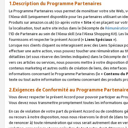
1.Description du Programme Partenaires
Le Programme Partenaires vous permet de monétiser votre site Web, vos 
l'Alexa skill (uniquement disponible pour les partenaires utilisant un 
Produits sur amazon.co.uk) (ci-après votre «
Site
») en plaçant sur votr
la localisation, tout autre site inclus dans le Décompte de
Rémunération
l'ID de Partenaire au sein de l'Alexa skill (via l'Alexa Shopping Kit). Le
fournissons et respecter le présent Accord («
Liens Spéciaux
»).
Lorsque nos clients cliquent ou interagissent avec des Liens Spéciaux p
effectuer une autre action, vous pouvez toucher une rémunération au ti
détaillées (et sous réserve des limites indiquées) dans le Décompte de
vers ces articles ou services, nous pouvons mettre à votre disposition d
contenus marketing et autres outils de création de liens, des interfaces
informations concernant le Programme Partenaires (le «
Contenu du 
texte ou tout autre information ou contenu concernant des produits prop
2.Exigences de Conformité au Programme Partenair
Vous devez respecter le présent Accord pour pouvoir participer au Pr
Vous devez nous transmettre promptement toutes les informations que
En cas de violation de votre part du présent Accord ou de conditions g
ou recours à notre disposition, nous nous réservons le droit de (dans 
de renoncer à) toute rémunération qui vous serait autrement due en ver