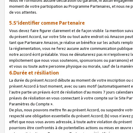
Nous ne formulons aucune déclaration ou garantie, ni aucun engagemen
moment de votre participation au Programme Partenaires, et nous ne p
de vos attentes.
5.S’identifier comme Partenaire
Vous devez faire figurer clairement et de façon visible la mention sui
du présent Accord, sur votre Site ou tout autre endroit où Amazon peut vo
tant que Partenaire Amazon, je réalise un bénéfice sur les achats remplis
la réglementation, vous ne ferez aucune autre communication publique
notre accord écrit préalable. Vous ne dénaturerez pas ni n’enjoliverez 
implicitement que nous vous soutenons, sponsorisons ou parrainons) et v
et vous ou toute autre personne physique ou morale, sauf de la manièr
6.Durée et résiliation
La durée du présent Accord débute au moment de votre inscription ou de
présent Accord à tout moment, avec ou sans motif (automatiquement et sa
l’autre partie un préavis écrit de résiliation d’au moins 7 jours calenda
préavis de résiliation en vous connectant à votre compte sur le Site Par
Paramètres du Compte ».
De plus, nous pouvons mettre fin au présent Accord, ou suspendre votre 
respecté une obligation essentielle du présent Accord; (b) vous n’avez p
effet que nous vous avons adressée, à toute autre violation du présen
pourrions être confrontés à de potentielles actions ou mises en œuvre 