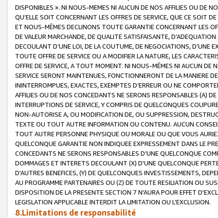
DISPONIBLES ». NI NOUS-MEMES NI AUCUN DE NOS AFFILIES OU D
QU’ELLE SOIT CONCERNANT LES OFFRES DE SERVICE, QUE CE SOIT DE
ET NOUS-MÊMES DECLINONS TOUTE GARANTIE CONCERNANT LES OFFRE
DE VALEUR MARCHANDE, DE QUALITE SATISFAISANTE, D’ADEQUATION
DECOULANT D’UNE LOI, DE LA COUTUME, DE NEGOCIATIONS, D’UNE
TOUTE OFFRE DE SERVICE OU A MODIFIER LA NATURE, LES CARACTERI
OFFRE DE SERVICE, A TOUT MOMENT. NI NOUS-MÊMES NI AUCUN DE 
SERVICE SERONT MAINTENUES, FONCTIONNERONT DE LA MANIERE DECR
ININTERROMPUES, EXACTES, EXEMPTES D’ERREUR OU NE COMPORT
AFFILIES OU DE NOS CONCEDANTS NE SERONS RESPONSABLES (A) DE
INTERRUPTIONS DE SERVICE, Y COMPRIS DE QUELCONQUES COUPURE
NON-AUTORISE A, OU MODIFICATION DE, OU SUPPRESSION, DESTRUC
TEXTE OU TOUT AUTRE INFORMATION OU CONTENU. AUCUN CONSEIL 
TOUT AUTRE PERSONNE PHYSIQUE OU MORALE OU QUE VOUS AURIEZ 
QUELCONQUE GARANTIE NON INDIQUEE EXPRESSEMENT DANS LE PRES
CONCEDANTS NE SERONS RESPONSABLES D’UNE QUELCONQUE COM
DOMMAGES ET INTERETS DECOULANT (X) D'UNE QUELCONQUE PERTE D
D'AUTRES BENEFICES, (Y) DE QUELCONQUES INVESTISSEMENTS, DEP
AU PROGRAMME PARTENAIRES OU (Z) DE TOUTE RESILIATION OU SU
DISPOSITION DE LA PRESENTE SECTION 7 N'AURA POUR EFFET D'EXC
LEGISLATION APPLICABLE INTERDIT LA LIMITATION OU L’EXCLUSION.
8.Limitations de responsabilité