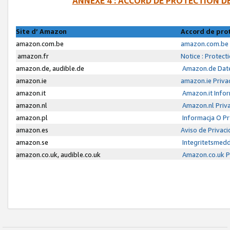
ANNEXE 4 : ACCORD DE PROTECTION 
Site d’ Amazon
Accord de pro
amazon.com.be
amazon.com.be 
amazon.fr
Notice : Protect
amazon.de, audible.de
Amazon.de Date
amazon.ie
amazon.ie Priva
amazon.it
Amazon.it Infor
amazon.nl
Amazon.nl Priva
amazon.pl
Informacja O P
amazon.es
Aviso de Privac
amazon.se
Integritetsmed
amazon.co.uk, audible.co.uk
Amazon.co.uk Pr