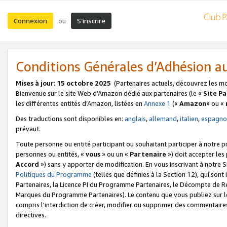
Connexion
S’inscrire
ou
Conditions Générales d’Adhésion 
Mises à jour
:
15 octobre 2025
(Partenaires actuels, découvrez les m
Bienvenue sur le site Web d’Amazon dédié aux partenaires (le «
Site P
les différentes entités d’Amazon, listées en
Annexe 1
(«
Amazon
» ou «
Des traductions sont disponibles en:
anglais
,
allemand
,
italien
,
espagno
prévaut.
Toute personne ou entité participant ou souhaitant participer à notre 
personnes ou entités, «
vous
» ou un «
Partenaire
») doit accepter le
Accord
») sans y apporter de modification. En vous inscrivant à notre Si
Politiques du Programme
(telles que définies à la Section 12), qui so
Partenaires, la Licence PI du Programme Partenaires, le Décompte de 
Marques du Programme Partenaires). Le contenu que vous publiez sur l
compris l'interdiction de créer, modifier ou supprimer des commentaires
directives.