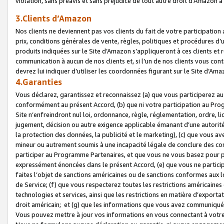
violation, sans préavis et sans préjudice de tout autre droit d’Amazo
3.Clients d’Amazon
Nos clients ne deviennent pas vos clients du fait de votre participati
prix, conditions générales de vente, règles, politiques et procédures d’u
produits indiquées sur le Site d’Amazon s’appliqueront à ces clients et
communication à aucun de nos clients et, si l’un de nos clients vous co
devrez lui indiquer d’utiliser les coordonnées figurant sur le Site d’Ama
4.Garanties
Vous déclarez, garantissez et reconnaissez (a) que vous participerez a
conformément au présent Accord, (b) que ni votre participation au Prog
Site n’enfreindront nul loi, ordonnance, règle, réglementation, ordre, li
jugement, décision ou autre exigence applicable émanant d’une autori
la protection des données, la publicité et le marketing), (c) que vous 
mineur ou autrement soumis à une incapacité légale de conclure des con
participer au Programme Partenaires, et que vous ne vous basez pour pr
expressément énoncées dans le présent Accord, (e) que vous ne particip
faites l’objet de sanctions américaines ou de sanctions conformes aux 
de Service; (f) que vous respecterez toutes les restrictions américaines
technologies et services, ainsi que les restrictions en matière d’exporta
droit américain; et (g) que les informations que vous avez communiqué
Vous pouvez mettre à jour vos informations en vous connectant à votre