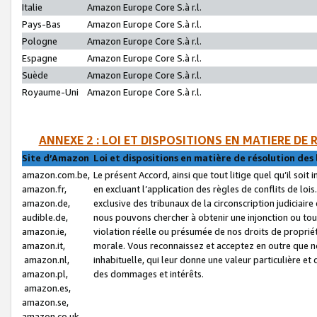
Italie
Amazon Europe Core S.à r.l.
Pays-Bas
Amazon Europe Core S.à r.l.
Pologne
Amazon Europe Core S.à r.l.
Espagne
Amazon Europe Core S.à r.l.
Suède
Amazon Europe Core S.à r.l.
Royaume-Uni
Amazon Europe Core S.à r.l.
ANNEXE 2 : LOI ET DISPOSITIONS EN MATIERE DE
Site d’Amazon
Loi et dispositions en matière de résolution des 
amazon.com.be,
Le présent Accord, ainsi que tout litige quel qu’il soi
amazon.fr,
en excluant l’application des règles de conflits de l
amazon.de,
exclusive des tribunaux de la circonscription judiciai
audible.de,
nous pouvons chercher à obtenir une injonction ou tou
amazon.ie,
violation réelle ou présumée de nos droits de proprié
amazon.it,
morale. Vous reconnaissez et acceptez en outre que n
amazon.nl,
inhabituelle, qui leur donne une valeur particulière 
amazon.pl,
des dommages et intérêts.
amazon.es,
amazon.se,
amazon.co.uk,