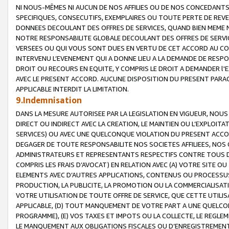
NI NOUS-MÊMES NI AUCUN DE NOS AFFILIES OU DE NOS CONCEDANT
SPECIFIQUES, CONSECUTIFS, EXEMPLAIRES OU TOUTE PERTE DE REVE
DONNEES DECOULANT DES OFFRES DE SERVICES, QUAND BIEN MEME N
NOTRE RESPONSABILITE GLOBALE DECOULANT DES OFFRES DE SERVI
VERSEES OU QUI VOUS SONT DUES EN VERTU DE CET ACCORD AU CO
INTERVENU L’EVENEMENT QUI A DONNE LIEU A LA DEMANDE DE RESP
DROIT OU RECOURS EN EQUITE, Y COMPRIS LE DROIT A DEMANDER l'
AVEC LE PRESENT ACCORD. AUCUNE DISPOSITION DU PRESENT PARAG
APPLICABLE INTERDIT LA LIMITATION.
9.Indemnisation
DANS LA MESURE AUTORISEE PAR LA LEGISLATION EN VIGUEUR, NO
DIRECT OU INDIRECT AVEC LA CREATION, LE MAINTIEN OU L’EXPLOIT
SERVICES) OU AVEC UNE QUELCONQUE VIOLATION DU PRESENT ACCO
DEGAGER DE TOUTE RESPONSABILITE NOS SOCIETES AFFILIEES, NOS 
ADMINISTRATEURS ET REPRESENTANTS RESPECTIFS CONTRE TOUS D
COMPRIS LES FRAIS D’AVOCAT) EN RELATION AVEC (A) VOTRE SITE O
ELEMENTS AVEC D’AUTRES APPLICATIONS, CONTENUS OU PROCESSUS, (
PRODUCTION, LA PUBLICITE, LA PROMOTION OU LA COMMERCIALISAT
VOTRE UTILISATION DE TOUTE OFFRE DE SERVICE, QUE CETTE UTILI
APPLICABLE, (D) TOUT MANQUEMENT DE VOTRE PART A UNE QUELCO
PROGRAMME), (E) VOS TAXES ET IMPOTS OU LA COLLECTE, LE REGLE
LE MANQUEMENT AUX OBLIGATIONS FISCALES OU D’ENREGISTREMENT 