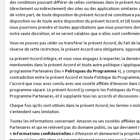
des conditions pouvant différer de celles contenues dans le présent Ac
(directement ou indirectement) des sites ou des applications similaires o
de votre part, de toute disposition du présent Accord ne constituera pa
disposition ou de toute autre disposition du présent Accord, et (d) tou
nous pourrions prendre et toutes approbations que nous pourrions donn
notre seule discrétion, et ne seront valables que si elles sont confirmée
Vous ne pouvez pas céder ou transférer le présent Accord, du fait de la 
réserve de cette restriction, le présent Accord sera obligatoire, opposab
Le présent Accord intègre, et vous vous engagez à respecter, la dernière 
mentionnées dans le présent Accord et toute autre politique s’appliqua
programme Partenaires (les «
Politiques du Programme
»), y compri
contradiction entre le présent Accord et toute Politique du Programme, 
l’accord que vous avez conclu avec une société affiliée d’Amazon dans 
programme séparé. Le présent Accord (y compris les Politiques du Progr
Programme Partenaires, et il supplante tous les accords et discussions 
Chaque fois qu’ils sont utilisés dans le présent Accord, les termes « in
s'entendent sans limitation.
Toutes les informations concernant Amazon ou ses sociétés affiliées 
Partenaires et qui ne relèvent pas du domaine public, ou qui devraient
«
Informations confidentielles
» d’Amazon et demeurent la propriété 
mesure où leur utilisation est raisonnablement nécessaire pour l'appli