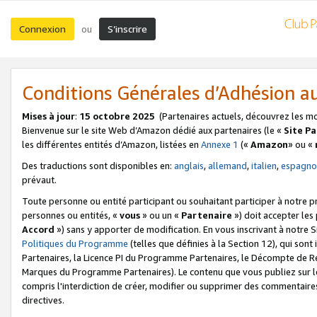
Connexion
S’inscrire
ou
Conditions Générales d’Adhésion 
Mises à jour
:
15 octobre 2025
(Partenaires actuels, découvrez les m
Bienvenue sur le site Web d’Amazon dédié aux partenaires (le «
Site P
les différentes entités d’Amazon, listées en
Annexe 1
(«
Amazon
» ou «
Des traductions sont disponibles en:
anglais
,
allemand
,
italien
,
espagno
prévaut.
Toute personne ou entité participant ou souhaitant participer à notre 
personnes ou entités, «
vous
» ou un «
Partenaire
») doit accepter le
Accord
») sans y apporter de modification. En vous inscrivant à notre Si
Politiques du Programme
(telles que définies à la Section 12), qui so
Partenaires, la Licence PI du Programme Partenaires, le Décompte de 
Marques du Programme Partenaires). Le contenu que vous publiez sur l
compris l'interdiction de créer, modifier ou supprimer des commentaires
directives.