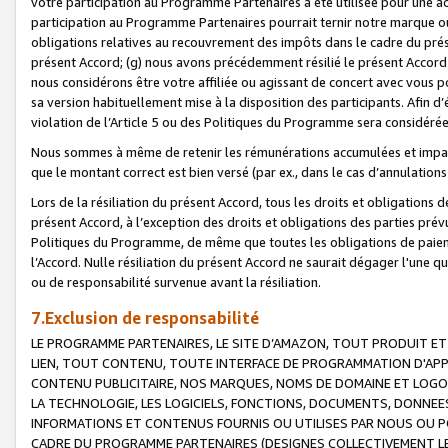
votre participation au Programme Partenaires a été utilisée pour une ac
participation au Programme Partenaires pourrait ternir notre marque ou
obligations relatives au recouvrement des impôts dans le cadre du prése
présent Accord; (g) nous avons précédemment résilié le présent Accord
nous considérons être votre affiliée ou agissant de concert avec vous 
sa version habituellement mise à la disposition des participants. Afin d’é
violation de l’Article 5 ou des Politiques du Programme sera considéré
Nous sommes à même de retenir les rémunérations accumulées et impayée
que le montant correct est bien versé (par ex., dans le cas d’annulations
Lors de la résiliation du présent Accord, tous les droits et obligations 
présent Accord, à l’exception des droits et obligations des parties prévus
Politiques du Programme, de même que toutes les obligations de paiement
l’Accord. Nulle résiliation du présent Accord ne saurait dégager l'une 
ou de responsabilité survenue avant la résiliation.
7.Exclusion de responsabilité
LE PROGRAMME PARTENAIRES, LE SITE D’AMAZON, TOUT PRODUIT ET 
LIEN, TOUT CONTENU, TOUTE INTERFACE DE PROGRAMMATION D'APP
CONTENU PUBLICITAIRE, NOS MARQUES, NOMS DE DOMAINE ET LOGOS
LA TECHNOLOGIE, LES LOGICIELS, FONCTIONS, DOCUMENTS, DONNEES
INFORMATIONS ET CONTENUS FOURNIS OU UTILISES PAR NOUS OU P
CADRE DU PROGRAMME PARTENAIRES (DESIGNES COLLECTIVEMENT LE