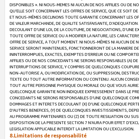
DISPONIBLES ». NI NOUS-MEMES NI AUCUN DE NOS AFFILIES OU D
QU’ELLE SOIT CONCERNANT LES OFFRES DE SERVICE, QUE CE SOIT DE
ET NOUS-MÊMES DECLINONS TOUTE GARANTIE CONCERNANT LES OFFRE
DE VALEUR MARCHANDE, DE QUALITE SATISFAISANTE, D’ADEQUATION
DECOULANT D’UNE LOI, DE LA COUTUME, DE NEGOCIATIONS, D’UNE
TOUTE OFFRE DE SERVICE OU A MODIFIER LA NATURE, LES CARACTERI
OFFRE DE SERVICE, A TOUT MOMENT. NI NOUS-MÊMES NI AUCUN DE 
SERVICE SERONT MAINTENUES, FONCTIONNERONT DE LA MANIERE DECR
ININTERROMPUES, EXACTES, EXEMPTES D’ERREUR OU NE COMPORT
AFFILIES OU DE NOS CONCEDANTS NE SERONS RESPONSABLES (A) DE
INTERRUPTIONS DE SERVICE, Y COMPRIS DE QUELCONQUES COUPURE
NON-AUTORISE A, OU MODIFICATION DE, OU SUPPRESSION, DESTRUC
TEXTE OU TOUT AUTRE INFORMATION OU CONTENU. AUCUN CONSEIL 
TOUT AUTRE PERSONNE PHYSIQUE OU MORALE OU QUE VOUS AURIEZ 
QUELCONQUE GARANTIE NON INDIQUEE EXPRESSEMENT DANS LE PRES
CONCEDANTS NE SERONS RESPONSABLES D’UNE QUELCONQUE COM
DOMMAGES ET INTERETS DECOULANT (X) D'UNE QUELCONQUE PERTE D
D'AUTRES BENEFICES, (Y) DE QUELCONQUES INVESTISSEMENTS, DEP
AU PROGRAMME PARTENAIRES OU (Z) DE TOUTE RESILIATION OU SU
DISPOSITION DE LA PRESENTE SECTION 7 N'AURA POUR EFFET D'EXC
LEGISLATION APPLICABLE INTERDIT LA LIMITATION OU L’EXCLUSION.
8.Limitations de responsabilité