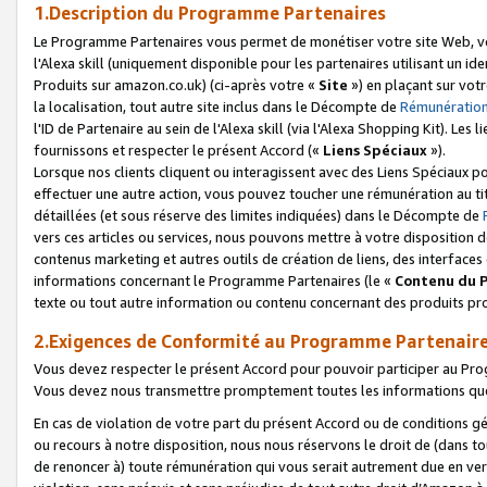
1.Description du Programme Partenaires
Le Programme Partenaires vous permet de monétiser votre site Web, vos 
l'Alexa skill (uniquement disponible pour les partenaires utilisant un 
Produits sur amazon.co.uk) (ci-après votre «
Site
») en plaçant sur votr
la localisation, tout autre site inclus dans le Décompte de
Rémunération
l'ID de Partenaire au sein de l'Alexa skill (via l'Alexa Shopping Kit). Le
fournissons et respecter le présent Accord («
Liens Spéciaux
»).
Lorsque nos clients cliquent ou interagissent avec des Liens Spéciaux p
effectuer une autre action, vous pouvez toucher une rémunération au ti
détaillées (et sous réserve des limites indiquées) dans le Décompte de
vers ces articles ou services, nous pouvons mettre à votre disposition d
contenus marketing et autres outils de création de liens, des interfaces
informations concernant le Programme Partenaires (le «
Contenu du 
texte ou tout autre information ou contenu concernant des produits prop
2.Exigences de Conformité au Programme Partenair
Vous devez respecter le présent Accord pour pouvoir participer au Pr
Vous devez nous transmettre promptement toutes les informations que
En cas de violation de votre part du présent Accord ou de conditions g
ou recours à notre disposition, nous nous réservons le droit de (dans 
de renoncer à) toute rémunération qui vous serait autrement due en ver