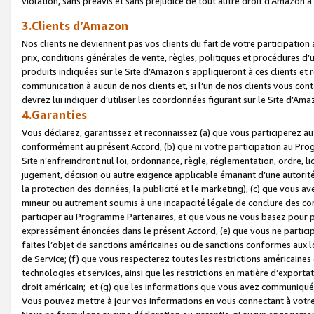
violation, sans préavis et sans préjudice de tout autre droit d’Amazo
3.Clients d’Amazon
Nos clients ne deviennent pas vos clients du fait de votre participati
prix, conditions générales de vente, règles, politiques et procédures d’u
produits indiquées sur le Site d’Amazon s’appliqueront à ces clients et
communication à aucun de nos clients et, si l’un de nos clients vous co
devrez lui indiquer d’utiliser les coordonnées figurant sur le Site d’Ama
4.Garanties
Vous déclarez, garantissez et reconnaissez (a) que vous participerez a
conformément au présent Accord, (b) que ni votre participation au Prog
Site n’enfreindront nul loi, ordonnance, règle, réglementation, ordre, li
jugement, décision ou autre exigence applicable émanant d’une autori
la protection des données, la publicité et le marketing), (c) que vous 
mineur ou autrement soumis à une incapacité légale de conclure des con
participer au Programme Partenaires, et que vous ne vous basez pour pr
expressément énoncées dans le présent Accord, (e) que vous ne particip
faites l’objet de sanctions américaines ou de sanctions conformes aux 
de Service; (f) que vous respecterez toutes les restrictions américaines
technologies et services, ainsi que les restrictions en matière d’exporta
droit américain; et (g) que les informations que vous avez communiqué
Vous pouvez mettre à jour vos informations en vous connectant à votre