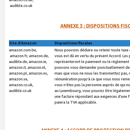
audible.co.uk
ANNEXE 3 : DISPOSITIONS FI
Site d’Amazon
Dispositions fiscales
amazon.com.be,
Nous pouvons déduire ou retenir toute taxe 
amazon.fr, amazon.de,
vous est dû en vertu du présent Accord. Les 
audible.de, amazon.ie,
représenteront le paiement ou le règlement 
amazon.it, amazon.nl,
pouvons vous demander ponctuellement des r
amazon.pl, amazon.es,
mais que vous ne nous les transmettez pas, n
amazon.se,
rémunération jusqu’à ce que vous nous reme
amazon.co.uk,
vous n’êtes pas la personne auprès de qui no
audible.co.uk
au Luxembourg, vous pouvez être légalement 
une facture répondant aux exigences d’une 
paiera la TVA applicable.