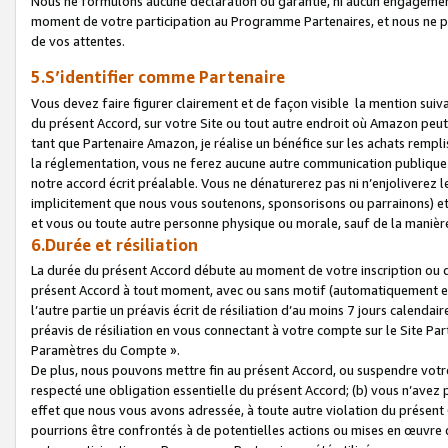
Nous ne formulons aucune déclaration ou garantie, ni aucun engagemen
moment de votre participation au Programme Partenaires, et nous ne p
de vos attentes.
5.S’identifier comme Partenaire
Vous devez faire figurer clairement et de façon visible la mention sui
du présent Accord, sur votre Site ou tout autre endroit où Amazon peut vo
tant que Partenaire Amazon, je réalise un bénéfice sur les achats remplis
la réglementation, vous ne ferez aucune autre communication publique
notre accord écrit préalable. Vous ne dénaturerez pas ni n’enjoliverez 
implicitement que nous vous soutenons, sponsorisons ou parrainons) et v
et vous ou toute autre personne physique ou morale, sauf de la manièr
6.Durée et résiliation
La durée du présent Accord débute au moment de votre inscription ou de
présent Accord à tout moment, avec ou sans motif (automatiquement et sa
l’autre partie un préavis écrit de résiliation d’au moins 7 jours calenda
préavis de résiliation en vous connectant à votre compte sur le Site Par
Paramètres du Compte ».
De plus, nous pouvons mettre fin au présent Accord, ou suspendre votre 
respecté une obligation essentielle du présent Accord; (b) vous n’avez p
effet que nous vous avons adressée, à toute autre violation du présen
pourrions être confrontés à de potentielles actions ou mises en œuvre 