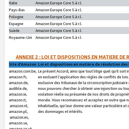
Italie
Amazon Europe Core S.à r.l.
Pays-Bas
Amazon Europe Core S.à r.l.
Pologne
Amazon Europe Core S.à r.l.
Espagne
Amazon Europe Core S.à r.l.
Suède
Amazon Europe Core S.à r.l.
Royaume-Uni
Amazon Europe Core S.à r.l.
ANNEXE 2 : LOI ET DISPOSITIONS EN MATIERE DE
Site d’Amazon
Loi et dispositions en matière de résolution des 
amazon.com.be,
Le présent Accord, ainsi que tout litige quel qu’il soi
amazon.fr,
en excluant l’application des règles de conflits de l
amazon.de,
exclusive des tribunaux de la circonscription judiciai
audible.de,
nous pouvons chercher à obtenir une injonction ou tou
amazon.ie,
violation réelle ou présumée de nos droits de proprié
amazon.it,
morale. Vous reconnaissez et acceptez en outre que n
amazon.nl,
inhabituelle, qui leur donne une valeur particulière 
amazon.pl,
des dommages et intérêts.
amazon.es,
amazon.se,
amazon.co.uk,