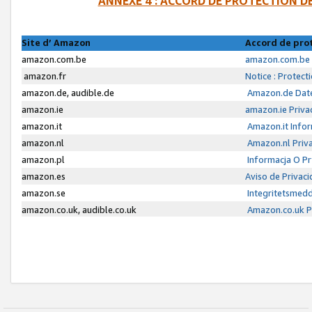
ANNEXE 4 : ACCORD DE PROTECTION 
Site d’ Amazon
Accord de pro
amazon.com.be
amazon.com.be 
amazon.fr
Notice : Protect
amazon.de, audible.de
Amazon.de Date
amazon.ie
amazon.ie Priva
amazon.it
Amazon.it Infor
amazon.nl
Amazon.nl Priva
amazon.pl
Informacja O P
amazon.es
Aviso de Privac
amazon.se
Integritetsmed
amazon.co.uk, audible.co.uk
Amazon.co.uk Pr