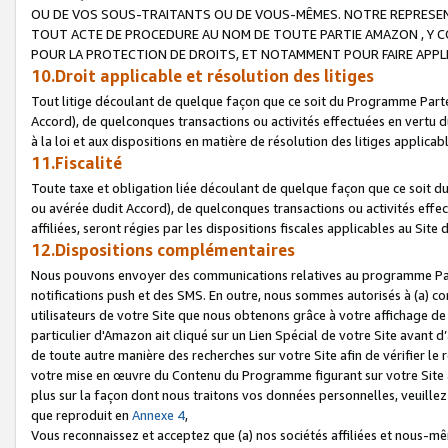
OU DE VOS SOUS-TRAITANTS OU DE VOUS-MÊMES. NOTRE REPRES
TOUT ACTE DE PROCEDURE AU NOM DE TOUTE PARTIE AMAZON , Y CO
POUR LA PROTECTION DE DROITS, ET NOTAMMENT POUR FAIRE APPL
10.Droit applicable et résolution des litiges
Tout litige découlant de quelque façon que ce soit du Programme Parte
Accord), de quelconques transactions ou activités effectuées en vertu d
à la loi et aux dispositions en matière de résolution des litiges applic
11.Fiscalité
Toute taxe et obligation liée découlant de quelque façon que ce soit 
ou avérée dudit Accord), de quelconques transactions ou activités effe
affiliées, seront régies par les dispositions fiscales applicables au Si
12.Dispositions complémentaires
Nous pouvons envoyer des communications relatives au programme Parten
notifications push et des SMS. En outre, nous sommes autorisés à (a) cont
utilisateurs de votre Site que nous obtenons grâce à votre affichage de
particulier d'Amazon ait cliqué sur un Lien Spécial de votre Site avant d
de toute autre manière des recherches sur votre Site afin de vérifier le re
votre mise en œuvre du Contenu du Programme figurant sur votre Site à
plus sur la façon dont nous traitons vos données personnelles, veuille
que reproduit en
Annexe 4
,
Vous reconnaissez et acceptez que (a) nos sociétés affiliées et nous-m