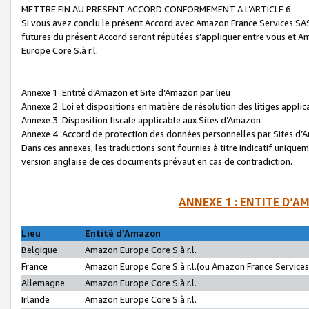
METTRE FIN AU PRESENT ACCORD CONFORMEMENT A L’ARTICLE 6.
Si vous avez conclu le présent Accord avec Amazon France Services SAS 
futures du présent Accord seront réputées s’appliquer entre vous et 
Europe Core S.à r.l.
Annexe 1 :Entité d’Amazon et Site d’Amazon par lieu
Annexe 2 :Loi et dispositions en matière de résolution des litiges appli
Annexe 3 :Disposition fiscale applicable aux Sites d’Amazon
Annexe 4 :Accord de protection des données personnelles par Sites d
Dans ces annexes, les traductions sont fournies à titre indicatif uniquem
version anglaise de ces documents prévaut en cas de contradiction.
ANNEXE 1 : ENTITE D’A
Lieu
Entité d’Amazon
Belgique
Amazon Europe Core S.à r.l.
France
Amazon Europe Core S.à r.l.(ou Amazon France Services 
Allemagne
Amazon Europe Core S.à r.l.
Irlande
Amazon Europe Core S.à r.l.