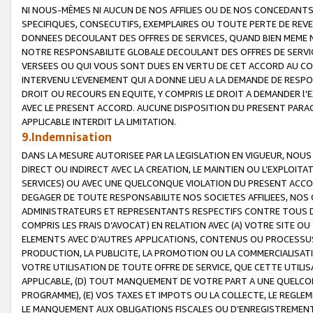
NI NOUS-MÊMES NI AUCUN DE NOS AFFILIES OU DE NOS CONCEDANT
SPECIFIQUES, CONSECUTIFS, EXEMPLAIRES OU TOUTE PERTE DE REVE
DONNEES DECOULANT DES OFFRES DE SERVICES, QUAND BIEN MEME N
NOTRE RESPONSABILITE GLOBALE DECOULANT DES OFFRES DE SERVI
VERSEES OU QUI VOUS SONT DUES EN VERTU DE CET ACCORD AU CO
INTERVENU L’EVENEMENT QUI A DONNE LIEU A LA DEMANDE DE RESP
DROIT OU RECOURS EN EQUITE, Y COMPRIS LE DROIT A DEMANDER l'
AVEC LE PRESENT ACCORD. AUCUNE DISPOSITION DU PRESENT PARAG
APPLICABLE INTERDIT LA LIMITATION.
9.Indemnisation
DANS LA MESURE AUTORISEE PAR LA LEGISLATION EN VIGUEUR, NO
DIRECT OU INDIRECT AVEC LA CREATION, LE MAINTIEN OU L’EXPLOIT
SERVICES) OU AVEC UNE QUELCONQUE VIOLATION DU PRESENT ACCO
DEGAGER DE TOUTE RESPONSABILITE NOS SOCIETES AFFILIEES, NOS 
ADMINISTRATEURS ET REPRESENTANTS RESPECTIFS CONTRE TOUS D
COMPRIS LES FRAIS D’AVOCAT) EN RELATION AVEC (A) VOTRE SITE O
ELEMENTS AVEC D’AUTRES APPLICATIONS, CONTENUS OU PROCESSUS, (
PRODUCTION, LA PUBLICITE, LA PROMOTION OU LA COMMERCIALISAT
VOTRE UTILISATION DE TOUTE OFFRE DE SERVICE, QUE CETTE UTILI
APPLICABLE, (D) TOUT MANQUEMENT DE VOTRE PART A UNE QUELCO
PROGRAMME), (E) VOS TAXES ET IMPOTS OU LA COLLECTE, LE REGLE
LE MANQUEMENT AUX OBLIGATIONS FISCALES OU D’ENREGISTREMENT 