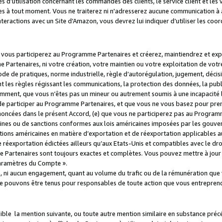
s d’utilisation concernant les commandes des clients, le service client et les
es à tout moment. Vous ne traiterez ni n'adresserez aucune communication à au
teractions avec un Site d’Amazon, vous devrez lui indiquer d’utiliser les coo
e vous participerez au Programme Partenaires et créerez, maintiendrez et ex
 Partenaires, ni votre création, votre maintien ou votre exploitation de votre
 code de pratiques, norme industrielle, règle d’autorégulation, jugement, déc
s règles régissant les communications, la protection des données, la public
amment, que vous n’êtes pas un mineur ou autrement soumis à une incapacité l
de participer au Programme Partenaires, et que vous ne vous basez pour pren
oncées dans le présent Accord, (e) que vous ne participerez pas au Programme
icaines ou de sanctions conformes aux lois américaines imposées par les gouv
ctions américaines en matière d’exportation et de réexportation applicables aux
e réexportation édictées ailleurs qu’aux Etats-Unis et compatibles avec le dr
artenaires sont toujours exactes et complètes. Vous pouvez mettre à jour 
 Paramètres du Compte ».
, ni aucun engagement, quant au volume du trafic ou de la rémunération qu
e pouvons être tenus pour responsables de toute action que vous entreprend
sible la mention suivante, ou toute autre mention similaire en substance pré