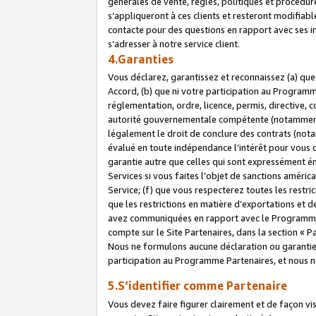
générales de vente, règles, politiques et procédure
s’appliqueront à ces clients et resteront modifiabl
contacte pour des questions en rapport avec ses in
s’adresser à notre service client.
4.Garanties
Vous déclarez, garantissez et reconnaissez (a) qu
Accord, (b) que ni votre participation au Programme
réglementation, ordre, licence, permis, directive,
autorité gouvernementale compétente (notamment le
légalement le droit de conclure des contrats (not
évalué en toute indépendance l’intérêt pour vous 
garantie autre que celles qui sont expressément én
Services si vous faites l’objet de sanctions amér
Service; (f) que vous respecterez toutes les restri
que les restrictions en matière d’exportations et d
avez communiquées en rapport avec le Programme P
compte sur le Site Partenaires, dans la section «
Nous ne formulons aucune déclaration ou garantie
participation au Programme Partenaires, et nous n
5.S’identifier comme Partenaire
Vous devez faire figurer clairement et de façon vi