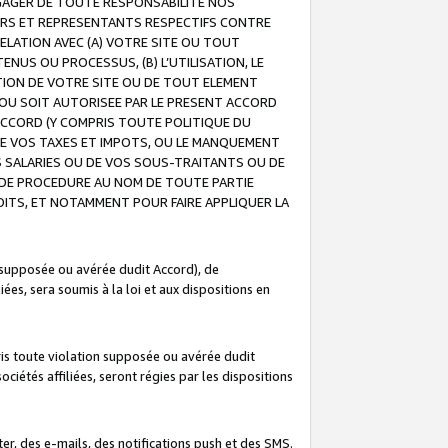
GAGER DE TOUTE RESPONSABILITE NOS
EURS ET REPRESENTANTS RESPECTIFS CONTRE
ELATION AVEC (A) VOTRE SITE OU TOUT
ENUS OU PROCESSUS, (B) L’UTILISATION, LE
ATION DE VOTRE SITE OU DE TOUT ELEMENT
E OU SOIT AUTORISEE PAR LE PRESENT ACCORD
ACCORD (Y COMPRIS TOUTE POLITIQUE DU
DE VOS TAXES ET IMPOTS, OU LE MANQUEMENT
OS SALARIES OU DE VOS SOUS-TRAITANTS OU DE
DE PROCEDURE AU NOM DE TOUTE PARTIE
OITS, ET NOTAMMENT POUR FAIRE APPLIQUER LA
 supposée ou avérée dudit Accord), de
ées, sera soumis à la loi et aux dispositions en
is toute violation supposée ou avérée dudit
iétés affiliées, seront régies par les dispositions
r, des e-mails, des notifications push et des SMS.