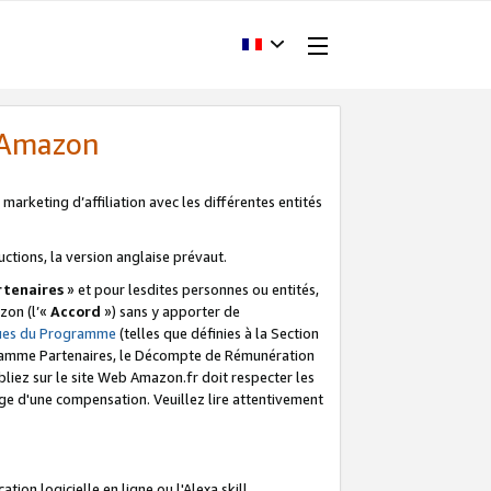
d'Amazon
marketing d’affiliation avec les différentes entités
uctions, la version anglaise prévaut.
tenaires
» et pour lesdites personnes ou entités,
zon (l’«
Accord
») sans y apporter de
ques du Programme
(telles que définies à la Section
ogramme Partenaires, le Décompte de Rémunération
iez sur le site Web Amazon.fr doit respecter les
ge d'une compensation. Veuillez lire attentivement
on logicielle en ligne ou l'Alexa skill