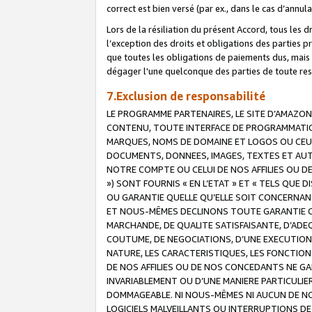
correct est bien versé (par ex., dans le cas d’annul
Lors de la résiliation du présent Accord, tous les 
l’exception des droits et obligations des parties p
que toutes les obligations de paiements dus, mais no
dégager l'une quelconque des parties de toute resp
7.Exclusion de responsabilité
LE PROGRAMME PARTENAIRES, LE SITE D’AMAZON
CONTENU, TOUTE INTERFACE DE PROGRAMMATION
MARQUES, NOMS DE DOMAINE ET LOGOS OU CEUX 
DOCUMENTS, DONNEES, IMAGES, TEXTES ET AUT
NOTRE COMPTE OU CELUI DE NOS AFFILIES OU 
») SONT FOURNIS « EN L’ETAT » ET « TELS QU
OU GARANTIE QUELLE QU’ELLE SOIT CONCERNANT 
ET NOUS-MÊMES DECLINONS TOUTE GARANTIE CON
MARCHANDE, DE QUALITE SATISFAISANTE, D’ADE
COUTUME, DE NEGOCIATIONS, D’UNE EXECUTION
NATURE, LES CARACTERISTIQUES, LES FONCTION
DE NOS AFFILIES OU DE NOS CONCEDANTS NE G
INVARIABLEMENT OU D’UNE MANIERE PARTICULI
DOMMAGEABLE. NI NOUS-MÊMES NI AUCUN DE NO
LOGICIELS MALVEILLANTS OU INTERRUPTIONS D