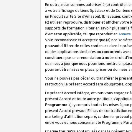
En outre, nous sommes autorisés à (a) contrôler, en
à votre affichage de Liens Spéciaux et de Contenu d
un Produit sur le Site d’Amazon), (b) évaluer, contr
(c) utiliser, reproduire, distribuer et afficher vo
supports de formation. Pour en savoir plus sur la
d’Amazon applicable, tel que reproduit en
Annexe
Vous reconnaissez et acceptez que (a) nos sociétés
pouvant différer de celles contenues dans le prése
ou des applications similaires ou concurrents avec 
constituera pas une renonciation à notre droit d’im
ou mises à jour que nous pourrions mettre en pla
pourront être mises en place, prises ou données à n
Vous ne pouvez pas céder ou transférer le présent 
restriction, le présent Accord sera obligatoire, op
Le présent Accord intègre, et vous vous engagez à r
présent Accord et toute autre politique s’appliqu
Programme
»), y compris toutes les mises à jour
présent Accord prévaut. En cas de contradiction e
marketing d’affiliation séparé, ce dernier prévaut
entre vous et nous concernant le Programme Partena
Chaque fois qu’ils sont utilisés dans le présent Ac