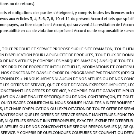
ations ou de retours).
droits et obligations des parties s’éteignent, y compris toutes les licences oc
révus aux Articles 3, 4, 5, 6, 7, 8, 10 et 11 du présent Accord et tels que sp
n payés, au titre du présent Accord, qui survivent à la résiliation de l’Accord
onsabilité en cas de violation du présent Accord ou de responsabilité survenu
, TOUT PRODUIT ET SERVICE PROPOSE SUR LE SITE D’AMAZON, TOUT LIEN
 D'APPLICATION POUR LA PUBLICITE DE PRODUITS, TOUT FLUX DE DONN
DE NOS AFFILIES (Y COMPRIS LES MARQUES AMAZON ) AINSI QUE TOUTE L
RES DROITS DE PROPRIETE INTELLECTUELLE, INFORMATIONS ET CONTENU
DE NOS CONCEDANTS DANS LE CADRE DU PROGRAMME PARTENAIRES (DESIG
E DISPONIBLES ». NI NOUS-MEMES NI AUCUN DE NOS AFFILIES OU DE NOS
LES OFFRES DE SERVICE, QUE CE SOIT DE FACON EXPRESSE, IMPLICITE, L
CERNANT LES OFFRES DE SERVICE, Y COMPRIS TOUTE GARANTIE IMPLICIT
QUATION A UNE FINALITE SPECIFIQUE OU DE NON-CONTREFAÇON, ET TOUTE
 OU D’USAGES COMMERCIAUX. NOUS SOMMES HABILITES A INTERROMPRE TO
S, LE CHAMP D’APPLICATION OU L’EXPLOITATION DE TOUTE OFFRE DE SER
ARANTISSONS QUE LES OFFRES DE SERVICE SERONT MAINTENUES, FONCTIO
ERE, NI QU’ELLES SERONT ININTERROMPUES, EXACTES, EXEMPTES D’ER
S AFFILIES OU DE NOS CONCEDANTS NE SERONS RESPONSABLES (A) DE QU
E SERVICE, Y COMPRIS DE QUELCONQUES COUPURES DE COURANT OU DEFAI