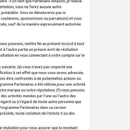
ière : « En tant que Partenaire Amazon, je réalise
mentation, vous ne ferez aucune autre
 préalable. Vous ne dénaturerez pas ni
s soutenons, sponsorisons ou parrainons) et vous
orale, sauf de la manière expressément autorisée
 nous pouvons, mettre fin au présent Accord à tout
à l’autre partie un préavis écrit de résiliation
ésiliation en vous connectant à votre compte sur le
 suivants: (a) vous n’avez pas respecté une
fication à cet effet que nous vous avons adressée,
ns être confrontés à de potentielles actions ou
gramme Partenaires a été utilisée pour une activité
notre marque ou notre réputation; (f) nous pensons
des activités menées par l’une ou l’autre des
 égard ou à l'égard de toute autre personne que
u Programme Partenaires dans sa version
 précède, toute violation de l’Article 5 ou des
 résiliation pour nous assurer que le montant