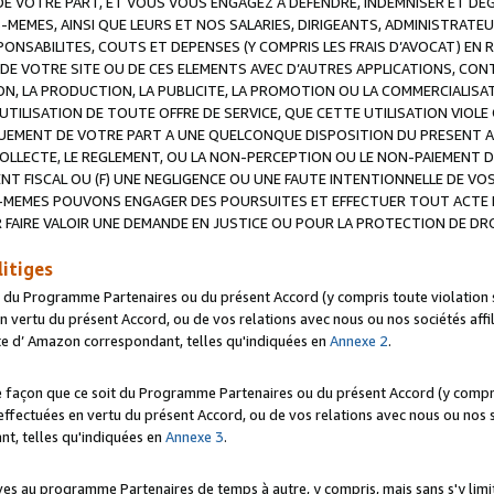
 VOTRE PART, ET VOUS VOUS ENGAGEZ A DEFENDRE, INDEMNISER ET DE
-MEMES, AINSI QUE LEURS ET NOS SALARIES, DIRIGEANTS, ADMINISTRAT
NSABILITES, COUTS ET DEPENSES (Y COMPRIS LES FRAIS D’AVOCAT) EN R
 DE VOTRE SITE OU DE CES ELEMENTS AVEC D’AUTRES APPLICATIONS, CONT
ON, LA PRODUCTION, LA PUBLICITE, LA PROMOTION OU LA COMMERCIALIS
UTILISATION DE TOUTE OFFRE DE SERVICE, QUE CETTE UTILISATION VIOL
NQUEMENT DE VOTRE PART A UNE QUELCONQUE DISPOSITION DU PRESENT 
COLLECTE, LE REGLEMENT, OU LA NON-PERCEPTION OU LE NON-PAIEMENT 
NT FISCAL OU (F) UNE NEGLIGENCE OU UNE FAUTE INTENTIONNELLE DE V
MEMES POUVONS ENGAGER DES POURSUITES ET EFFECTUER TOUT ACTE 
 FAIRE VALOIR UNE DEMANDE EN JUSTICE OU POUR LA PROTECTION DE DR
litiges
t du Programme Partenaires ou du présent Accord (y compris toute violation
 vertu du présent Accord, ou de vos relations avec nous ou nos sociétés affili
ite d’ Amazon correspondant, telles qu'indiquées en
Annexe 2
.
e façon que ce soit du Programme Partenaires ou du présent Accord (y compr
ffectuées en vertu du présent Accord, ou de vos relations avec nous ou nos soc
nt, telles qu'indiquées en
Annexe 3
.
 au programme Partenaires de temps à autre, y compris, mais sans s'y limite