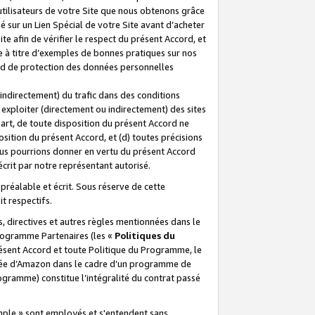
 utilisateurs de votre Site que nous obtenons grâce
é sur un Lien Spécial de votre Site avant d’acheter
te afin de vérifier le respect du présent Accord, et
te à titre d’exemples de bonnes pratiques sur nos
ord de protection des données personnelles
indirectement) du trafic dans des conditions
exploiter (directement ou indirectement) des sites
 part, de toute disposition du présent Accord ne
osition du présent Accord, et (d) toutes précisions
ous pourrions donner en vertu du présent Accord
écrit par notre représentant autorisé.
préalable et écrit. Sous réserve de cette
it respectifs.
s, directives et autres règles mentionnées dans le
programme Partenaires (les «
Politiques du
résent Accord et toute Politique du Programme, le
iliée d’Amazon dans le cadre d’un programme de
ogramme) constitue l’intégralité du contrat passé
xemple » sont employés et s'entendent sans