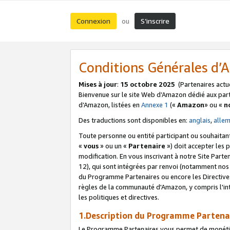
Connexion
S’inscrire
ou
Conditions Générales d
Mises à jour
:
15 octobre 2025
(Partenaires actu
Bienvenue sur le site Web d’Amazon dédié aux part
d’Amazon, listées en
Annexe 1
(«
Amazon
» ou «
n
Des traductions sont disponibles en:
anglais
,
alle
Toute personne ou entité participant ou souhaitan
«
vous
» ou un «
Partenaire
») doit accepter les
modification. En vous inscrivant à notre Site Parte
12), qui sont intégrées par renvoi (notamment no
du Programme Partenaires ou encore les Directive
règles de la communauté d'Amazon, y compris l'int
les politiques et directives.
1.Description du Programme Partena
Le Programme Partenaires vous permet de monétiser 