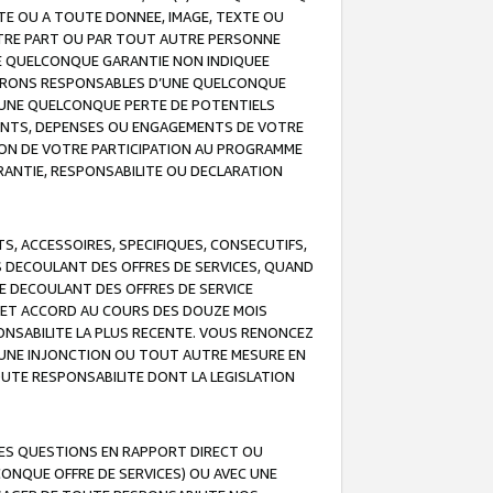
TE OU A TOUTE DONNEE, IMAGE, TEXTE OU
OTRE PART OU PAR TOUT AUTRE PERSONNE
NE QUELCONQUE GARANTIE NON INDIQUEE
 SERONS RESPONSABLES D’UNE QUELCONQUE
UNE QUELCONQUE PERTE DE POTENTIELS
EMENTS, DEPENSES OU ENGAGEMENTS DE VOTRE
ION DE VOTRE PARTICIPATION AU PROGRAMME
ARANTIE, RESPONSABILITE OU DECLARATION
, ACCESSOIRES, SPECIFIQUES, CONSECUTIFS,
S DECOULANT DES OFFRES DE SERVICES, QUAND
LE DECOULANT DES OFFRES DE SERVICE
 CET ACCORD AU COURS DES DOUZE MOIS
ONSABILITE LA PLUS RECENTE. VOUS RENONCEZ
, UNE INJONCTION OU TOUT AUTRE MESURE EN
OUTE RESPONSABILITE DONT LA LEGISLATION
LES QUESTIONS EN RAPPORT DIRECT OU
LCONQUE OFFRE DE SERVICES) OU AVEC UNE