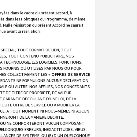
troyées dans le cadre du présent Accord, à
écifiés dans les Politiques du Programme, de même
. Nulle résiliation du présent Accord ne saurait
e avant la résiliation.
 SPECIAL, TOUT FORMAT DE LIEN, TOUT
EES, TOUT CONTENU PUBLICITAIRE, NOS
A TECHNOLOGIE, LES LOGICIELS, FONCTIONS,
S FOURNIS OU UTILISES PAR NOUS OU POUR
NES COLLECTIVEMENT LES «
OFFRES DE SERVICE
 CONCEDANTS NE FORMULONS AUCUNE DECLARATION
EGALE OU AUTRE. NOS AFFILIES, NOS CONCEDANTS
E DE TITRE DE PROPRIETE, DE VALEUR
 GARANTIE DECOULANT D’UNE LOI, DE LA
UTE OFFRE DE SERVICE OU A MODIFIER LA
VICE, A TOUT MOMENT. NI NOUS-MÊMES NI AUCUN
NNERONT DE LA MANIERE DECRITE,
REUR OU NE COMPORTERONT AUCUN COMPOSANT
ELCONQUES ERREURS, INEXACTITUDES, VIRUS,
LLANCES DE SYSTEME, OU (B) D'UN QUELCONQUE