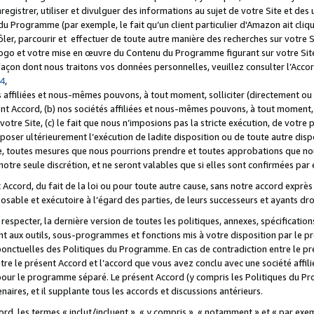
registrer, utiliser et divulguer des informations au sujet de votre Site et des
u Programme (par exemple, le fait qu’un client particulier d'Amazon ait cliqu
ôler, parcourir et effectuer de toute autre manière des recherches sur votre Si
tre logo et votre mise en œuvre du Contenu du Programme figurant sur votre Si
 façon dont nous traitons vos données personnelles, veuillez consulter l’Acc
 4
,
 affiliées et nous-mêmes pouvons, à tout moment, solliciter (directement ou 
nt Accord, (b) nos sociétés affiliées et nous-mêmes pouvons, à tout moment, 
votre Site, (c) le fait que nous n’imposions pas la stricte exécution, de votre
poser ultérieurement l’exécution de ladite disposition ou de toute autre disp
ce, toutes mesures que nous pourrions prendre et toutes approbations que n
otre seule discrétion, et ne seront valables que si elles sont confirmées par 
Accord, du fait de la loi ou pour toute autre cause, sans notre accord exprès 
posable et exécutoire à l’égard des parties, de leurs successeurs et ayants dro
especter, la dernière version de toutes les politiques, annexes, spécification
ant aux outils, sous-programmes et fonctions mis à votre disposition par le 
 ponctuelles des Politiques du Programme. En cas de contradiction entre le p
ntre le présent Accord et l’accord que vous avez conclu avec une société aff
 pour le programme séparé. Le présent Accord (y compris les Politiques du Pr
ires, et il supplante tous les accords et discussions antérieurs.
cord, les termes « inclut/incluent », « y compris », « notamment » et « par e