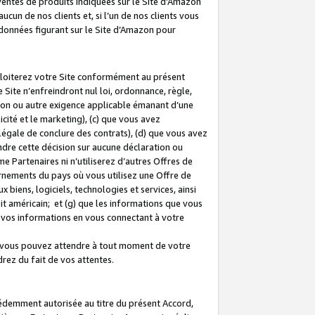
 ventes de produits indiquées sur le Site d’Amazon
cun de nos clients et, si l’un de nos clients vous
rdonnées figurant sur le Site d’Amazon pour
ploiterez votre Site conformément au présent
 Site n’enfreindront nul loi, ordonnance, règle,
ision ou autre exigence applicable émanant d’une
ité et le marketing), (c) que vous avez
égale de conclure des contrats), (d) que vous avez
dre cette décision sur aucune déclaration ou
 Partenaires ni n’utiliserez d’autres Offres de
ernements du pays où vous utilisez une Offre de
 biens, logiciels, technologies et services, ainsi
oit américain; et (g) que les informations que vous
vos informations en vous connectant à votre
e vous pouvez attendre à tout moment de votre
rez du fait de vos attentes.
cédemment autorisée au titre du présent Accord,