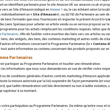
ant un identifiant partenaire pour le site Amazon UK sur amazon.co.uk et pro
ens vers un Site d’Amazon indiqué en
Annexe 1
ou, le cas échéant selon la local
s individuellement un «
Site d’Amazon
») ; ou (ii) l'ID de Partenaire au sein de
 de liens formatés que nous fournissons et respecter le présent Accord («
Li
 des Liens Spéciaux pour acheter un article vendu ou un service proposé sur l
rogramme pour les achats remplissant les conditions requises, telles que dét
 Partenaires
. Afin de faciliter votre insertion des liens vers ces articles ou
liens, des widgets, des liens, des contenus marketing et autres outils de cré
ue d’autres informations concernant le Programme Partenaires (le «
Contenu d
 tout autre information ou contenu concernant des produits proposés sur un s
amme Partenaires
oir participer au Programme Partenaires et toucher une rémunération.
les informations que nous vous demanderons en vue de vérifier votre respe
d ou de conditions générales d’autres contrats marketing d’Amazon applicable
 toute la mesure autorisée par la loi) suspendre de façon permanente (et vou
d, que ladite rémunération soit liée directement ou non à ladite violation, s
e supérieur à ce montant.
de votre participation au Programme Partenaires. De même qu’entre vous et nou