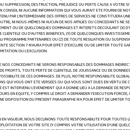
OU SUPPRESSION, DESTRUCTION, PREJUDICE OU PERTE CAUSE A VOTRE SI
 CONSEIL NI AUCUNE INFORMATION QUI VOUS AURAIT ETE FOURNI DE N
ENU PAR L’INTERMEDIAIRE DES OFFRES DE SERVICES NE CONSTITUERA U
OUTRE, NI NOUS-MÊMES NI AUCUN DE NOS AFFILIES OU CONCEDANTS NE
MENT OU DE QUELCONQUES DOMMAGES ET INTERETS DECOULANT (X) D'
DE CLIENTELE OU D'AUTRES BENEFICES, (Y) DE QUELCONQUES INVESTISS
 AU PROGRAMME PARTENAIRES OU (Z) DE TOUTE RESILIATION OU SUSPENS
ENTE SECTION 7 N'AURA POUR EFFET D'EXCLURE OU DE LIMITER TOUTE G
IMITATION OU L’EXCLUSION.
 DE NOS CONCEDANTS NE SERONS RESPONSABLES DES DOMMAGES INDIRECTS
DE PROFITS, TOUTE PERTE DE CLIENTELE, DE JOUISSANCE OU DE DONNEE
POSSIBILITE DE CES DOMMAGES. DE PLUS, NOTRE RESPONSABILITE GLOBA
ONS QUI VOUS ONT ETE VERSEES OU QUI VOUS SONT DUES EN VERTU DE
 EST INTERVENU L’EVENEMENT QUI A DONNE LIEU A LA DEMANDE DE RESP
OURS EN EQUITE, Y COMPRIS LE DROIT A DEMANDER l'EXECUTION FORCEE
UNE DISPOSITION DU PRESENT PARAGRAPHE N'A POUR EFFET DE LIMITER T
ON EN VIGUEUR, NOUS DECLINONS TOUTE RESPONSABILITE POUR TOUTES 
’EXPLOITATION DE VOTRE SITE (Y COMPRIS VOTRE UTILISATION D'UNE QUE