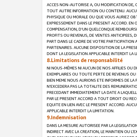
ACCES NON-AUTORISE A, OU MODIFICATION DE, 
TOUT AUTRE INFORMATION OU CONTENU. AUCUN
PHYSIQUE OU MORALE OU QUE VOUS AURIEZ OBT
EXPRESSEMENT DANS LE PRESENT ACCORD. EN 
COMPENSATION, D’UN QUELCONQUE REMBOURSE
PROFITS OU REVENUS, DE VENTES ANTICIPEES, 
PART DANS LE CADRE DE VOTRE PARTICIPATION
PARTENAIRES. AUCUNE DISPOSITION DE LA PRES
DONT LA LEGISLATION APPLICABLE INTERDIT LA L
8.Limitations de responsabilité
NI NOUS-MÊMES NI AUCUN DE NOS AFFILIES OU
EXEMPLAIRES OU TOUTE PERTE DE REVENUS OU 
BIEN MEME NOUS AURIONS ETE INFORMES DE LA 
N’EXCEDERA PAS LA TOTALITE DES REMUNERATI
PRECEDANT IMMEDIATEMENT LA DATE A LAQUELLE
PAR LE PRESENT ACCORD A TOUT DROIT OU REC
EQUITE EN LIEN AVEC LE PRESENT ACCORD. AUC
APPLICABLE INTERDIT LA LIMITATION.
9.Indemnisation
DANS LA MESURE AUTORISEE PAR LA LEGISLATI
INDIRECT AVEC LA CREATION, LE MAINTIEN OU L