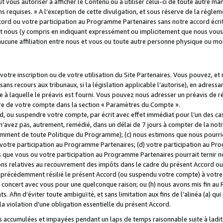
 vous autoriser à afficher le Contenu ou à utiliser celui-ci de toute autre man
ns requises. » A l’exception de cette divulgation, et sous réserve de la régle
rd ou votre participation au Programme Partenaires sans notre accord écrit
s et nous (y compris en indiquant expressément ou implicitement que nous vou
d'aucune affiliation entre nous et vous ou toute autre personne physique ou m
tre inscription ou de votre utilisation du Site Partenaires. Vous pouvez, et
 recours aux tribunaux, si la législation applicable l’autorise), en adressant 
e à laquelle le préavis est fourni. Vous pouvez nous adresser un préavis de r
ture de votre compte dans la section « Paramètres du Compte ».
, ou suspendre votre compte, par écrit avec effet immédiat pour l’un des cas
 n’avez pas, autrement, remédié, dans un délai de 7 jours à compter de la noti
tamment de toute Politique du Programme); (c) nous estimons que nous pourrio
votre participation au Programme Partenaires; (d) votre participation au Pro
ns que vous ou votre participation au Programme Partenaires pourrait ternir 
ons relatives au recouvrement des impôts dans le cadre du présent Accord ou 
s précédemment résilié le présent Accord (ou suspendu votre compte) à votre
de concert avec vous pour une quelconque raison; ou (h) nous avons mis fin a
. Afin d’éviter toute ambiguïté, et sans limitation aux fins de l’alinéa (a) qui
violation d’une obligation essentielle du présent Accord.
accumulées et impayées pendant un laps de temps raisonnable suite à ladite