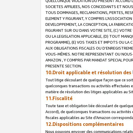
QUELCONQUE VIOLATION DU PRESENT ACCORD DE
SOCIETES AFFILIEES, NOS CONCEDANTS ET NOUS
TOUS DOMMAGES, RECLAMATIONS, PERTES, RESPO
ELEMENT Y FIGURANT, Y COMPRIS L’ASSOCIATION
DEVELOPPEMENT, LA CONCEPTION, LA FABRICATI
FIGURANT SUR OU DANS VOTRE SITE, (C) VOTRE 
OU LA LEGISLATION APPLICABLE, (D) TOUT MA
PROGRAMME), (E) VOS TAXES ET IMPOTS OU LA 
AUX OBLIGATIONS FISCALES OU D’ENREGISTREME
VOUS-MÊMES. NOTRE REPRESENTANT OU NOUS-
AMAZON , Y COMPRIS PAR MANDAT SPECIAL POUR
PRESENTE SECTION.
10.Droit applicable et résolution des 
Tout litige découlant de quelque façon que ce soi
quelconques transactions ou activités effectuées en
matière de résolution des litiges applicables au S
11.Fiscalité
Toute taxe et obligation liée découlant de quelqu
Accord), de quelconques transactions ou activités e
fiscales applicables au Site d’Amazon corresponda
12.Dispositions complémentaires
Nous pouvons envoyer des communications relatives