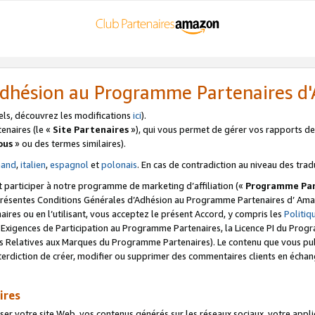
’Adhésion au Programme Partenaires 
els, découvrez les modifications
ici
).
enaires (le «
Site Partenaires
»), qui vous permet de gérer vos rapports de 
ous
» ou des termes similaires).
mand
,
italien
,
espagnol
et
polonais
. En cas de contradiction au niveau des trad
t participer à notre programme de marketing d’affiliation («
Programme Par
 présentes Conditions Générales d’Adhésion au Programme Partenaires d’ Ama
naires ou en l’utilisant, vous acceptez le présent Accord, y compris les
Politi
s Exigences de Participation au Programme Partenaires, la Licence PI du Pr
s Relatives aux Marques du Programme Partenaires). Le contenu que vous publ
erdiction de créer, modifier ou supprimer des commentaires clients en échan
ires
votre site Web, vos contenus générés sur les réseaux sociaux, votre applicati