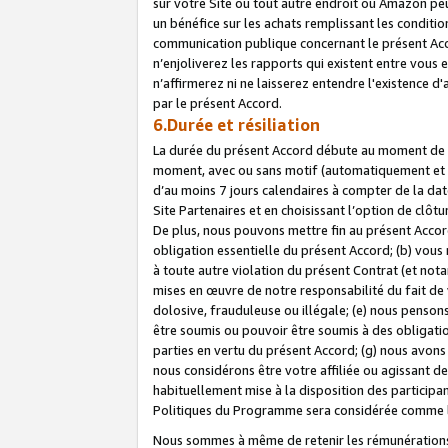
sur votre Site ou tout autre endroit où Amazon peut
un bénéfice sur les achats remplissant les conditio
communication publique concernant le présent Acco
n’enjoliverez les rapports qui existent entre vou
n’affirmerez ni ne laisserez entendre l'existence 
par le présent Accord.
6.Durée et résiliation
La durée du présent Accord débute au moment de vo
moment, avec ou sans motif (automatiquement et sans
d’au moins 7 jours calendaires à compter de la dat
Site Partenaires et en choisissant l’option de clô
De plus, nous pouvons mettre fin au présent Accord
obligation essentielle du présent Accord; (b) vous
à toute autre violation du présent Contrat (et no
mises en œuvre de notre responsabilité du fait de 
dolosive, frauduleuse ou illégale; (e) nous penso
être soumis ou pouvoir être soumis à des obligati
parties en vertu du présent Accord; (g) nous avon
nous considérons être votre affiliée ou agissant 
habituellement mise à la disposition des participants
Politiques du Programme sera considérée comme la 
Nous sommes à même de retenir les rémunérations 