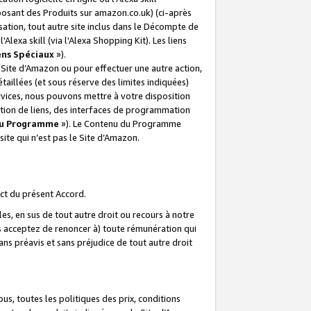
posant des Produits sur amazon.co.uk) (ci-après
isation, tout autre site inclus dans le Décompte de
 l'Alexa skill (via l'Alexa Shopping Kit). Les liens
ens Spéciaux
»).
e Site d’Amazon ou pour effectuer une autre action,
aillées (et sous réserve des limites indiquées)
 services, nous pouvons mettre à votre disposition
ation de liens, des interfaces de programmation
u Programme
»). Le Contenu du Programme
ite qui n’est pas le Site d’Amazon.
ct du présent Accord.
s, en sus de tout autre droit ou recours à notre
s acceptez de renoncer à) toute rémunération qui
ans préavis et sans préjudice de tout autre droit
s, toutes les politiques des prix, conditions