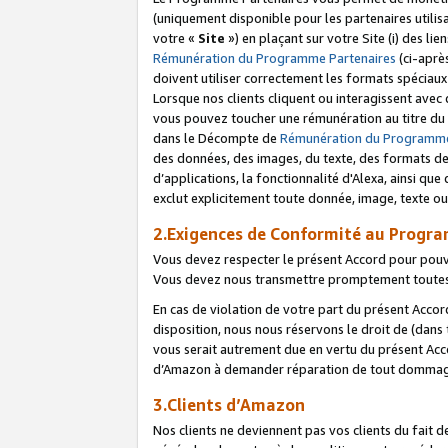
(uniquement disponible pour les partenaires utilis
votre «
Site
») en plaçant sur votre Site (i) des li
Rémunération du Programme Partenaires
(ci-aprè
doivent utiliser correctement les formats spéciaux
Lorsque nos clients cliquent ou interagissent avec
vous pouvez toucher une rémunération au titre du p
dans le Décompte de
Rémunération du Programme
des données, des images, du texte, des formats de 
d’applications, la fonctionnalité d'Alexa, ainsi q
exclut explicitement toute donnée, image, texte ou
2.Exigences de Conformité au Progr
Vous devez respecter le présent Accord pour pouv
Vous devez nous transmettre promptement toutes 
En cas de violation de votre part du présent Accor
disposition, nous nous réservons le droit de (dans
vous serait autrement due en vertu du présent Accor
d’Amazon à demander réparation de tout dommag
3.Clients d’Amazon
Nos clients ne deviennent pas vos clients du fait 