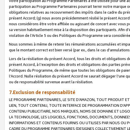
votre participation au Programme Partenaires a été utilisée pour une ac
participation au Programme Partenaires pourrait ternir notre marque ou
obligations relatives au recouvrement des impôts dans le cadre du prése
présent Accord; (g) nous avons précédemment résilié le présent Accord
nous considérons être votre affiliée ou agissant de concert avec vous 
sa version habituellement mise à la disposition des participants. Afin d’é
violation de l’Article 5 ou des Politiques du Programme sera considéré
Nous sommes à même de retenir les rémunérations accumulées et impayée
que le montant correct est bien versé (par ex., dans le cas d’annulations
Lors de la résiliation du présent Accord, tous les droits et obligations 
présent Accord, à l’exception des droits et obligations des parties prévus
Politiques du Programme, de même que toutes les obligations de paiement
l’Accord. Nulle résiliation du présent Accord ne saurait dégager l'une 
ou de responsabilité survenue avant la résiliation.
7.Exclusion de responsabilité
LE PROGRAMME PARTENAIRES, LE SITE D’AMAZON, TOUT PRODUIT ET 
LIEN, TOUT CONTENU, TOUTE INTERFACE DE PROGRAMMATION D'APP
CONTENU PUBLICITAIRE, NOS MARQUES, NOMS DE DOMAINE ET LOGOS
LA TECHNOLOGIE, LES LOGICIELS, FONCTIONS, DOCUMENTS, DONNEES
INFORMATIONS ET CONTENUS FOURNIS OU UTILISES PAR NOUS OU P
CADRE DU PROGRAMME PARTENAIRES (DESIGNES COLLECTIVEMENT LE