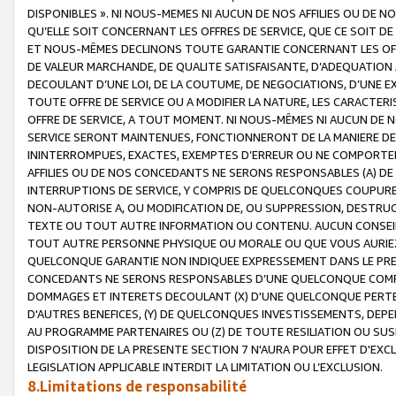
DISPONIBLES ». NI NOUS-MEMES NI AUCUN DE NOS AFFILIES OU D
QU’ELLE SOIT CONCERNANT LES OFFRES DE SERVICE, QUE CE SOIT DE
ET NOUS-MÊMES DECLINONS TOUTE GARANTIE CONCERNANT LES OFFRE
DE VALEUR MARCHANDE, DE QUALITE SATISFAISANTE, D’ADEQUATION
DECOULANT D’UNE LOI, DE LA COUTUME, DE NEGOCIATIONS, D’UNE
TOUTE OFFRE DE SERVICE OU A MODIFIER LA NATURE, LES CARACTERI
OFFRE DE SERVICE, A TOUT MOMENT. NI NOUS-MÊMES NI AUCUN DE 
SERVICE SERONT MAINTENUES, FONCTIONNERONT DE LA MANIERE DECR
ININTERROMPUES, EXACTES, EXEMPTES D’ERREUR OU NE COMPORT
AFFILIES OU DE NOS CONCEDANTS NE SERONS RESPONSABLES (A) DE
INTERRUPTIONS DE SERVICE, Y COMPRIS DE QUELCONQUES COUPURE
NON-AUTORISE A, OU MODIFICATION DE, OU SUPPRESSION, DESTRUC
TEXTE OU TOUT AUTRE INFORMATION OU CONTENU. AUCUN CONSEIL 
TOUT AUTRE PERSONNE PHYSIQUE OU MORALE OU QUE VOUS AURIEZ 
QUELCONQUE GARANTIE NON INDIQUEE EXPRESSEMENT DANS LE PRES
CONCEDANTS NE SERONS RESPONSABLES D’UNE QUELCONQUE COM
DOMMAGES ET INTERETS DECOULANT (X) D'UNE QUELCONQUE PERTE D
D'AUTRES BENEFICES, (Y) DE QUELCONQUES INVESTISSEMENTS, DEP
AU PROGRAMME PARTENAIRES OU (Z) DE TOUTE RESILIATION OU SU
DISPOSITION DE LA PRESENTE SECTION 7 N'AURA POUR EFFET D'EXC
LEGISLATION APPLICABLE INTERDIT LA LIMITATION OU L’EXCLUSION.
8.Limitations de responsabilité