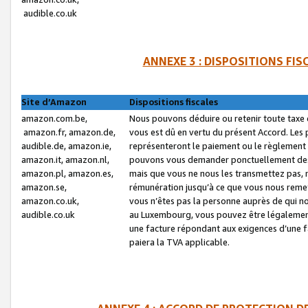
audible.co.uk
ANNEXE 3 : DISPOSITIONS FI
Site d’Amazon
Dispositions fiscales
amazon.com.be,
Nous pouvons déduire ou retenir toute taxe 
amazon.fr, amazon.de,
vous est dû en vertu du présent Accord. Les 
audible.de, amazon.ie,
représenteront le paiement ou le règlement 
amazon.it, amazon.nl,
pouvons vous demander ponctuellement des r
amazon.pl, amazon.es,
mais que vous ne nous les transmettez pas, n
amazon.se,
rémunération jusqu’à ce que vous nous reme
amazon.co.uk,
vous n’êtes pas la personne auprès de qui no
audible.co.uk
au Luxembourg, vous pouvez être légalement 
une facture répondant aux exigences d’une 
paiera la TVA applicable.