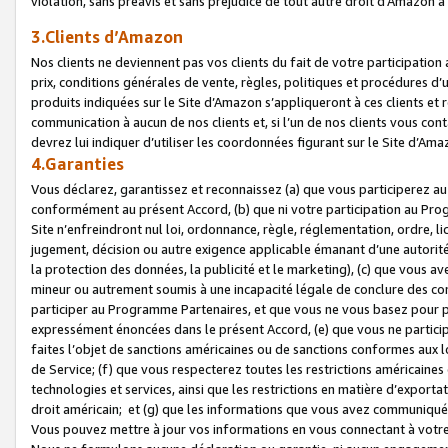
violation, sans préavis et sans préjudice de tout autre droit d’Amazo
3.Clients d’Amazon
Nos clients ne deviennent pas vos clients du fait de votre participati
prix, conditions générales de vente, règles, politiques et procédures d’u
produits indiquées sur le Site d’Amazon s’appliqueront à ces clients et
communication à aucun de nos clients et, si l’un de nos clients vous co
devrez lui indiquer d’utiliser les coordonnées figurant sur le Site d’Ama
4.Garanties
Vous déclarez, garantissez et reconnaissez (a) que vous participerez a
conformément au présent Accord, (b) que ni votre participation au Prog
Site n’enfreindront nul loi, ordonnance, règle, réglementation, ordre, li
jugement, décision ou autre exigence applicable émanant d’une autori
la protection des données, la publicité et le marketing), (c) que vous 
mineur ou autrement soumis à une incapacité légale de conclure des con
participer au Programme Partenaires, et que vous ne vous basez pour pr
expressément énoncées dans le présent Accord, (e) que vous ne particip
faites l’objet de sanctions américaines ou de sanctions conformes aux 
de Service; (f) que vous respecterez toutes les restrictions américaines
technologies et services, ainsi que les restrictions en matière d’exporta
droit américain; et (g) que les informations que vous avez communiqué
Vous pouvez mettre à jour vos informations en vous connectant à votre