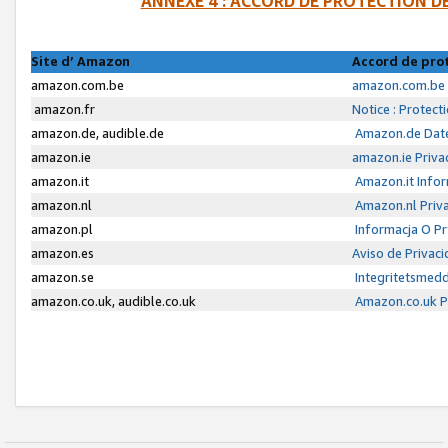
ANNEXE 4 : ACCORD DE PROTECTION 
Site d’ Amazon
Accord de pro
amazon.com.be
amazon.com.be 
amazon.fr
Notice : Protect
amazon.de, audible.de
Amazon.de Date
amazon.ie
amazon.ie Priva
amazon.it
Amazon.it Infor
amazon.nl
Amazon.nl Priva
amazon.pl
Informacja O P
amazon.es
Aviso de Privac
amazon.se
Integritetsmed
amazon.co.uk, audible.co.uk
Amazon.co.uk Pr