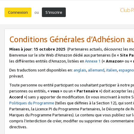
Connexion
S’inscrire
ou
Conditions Générales d’Adhésion 
Mises à jour
:
15 octobre 2025
(Partenaires actuels, découvrez les m
Bienvenue sur le site Web d’Amazon dédié aux partenaires (le «
Site P
les différentes entités d’Amazon, listées en
Annexe 1
(«
Amazon
» ou «
Des traductions sont disponibles en:
anglais
,
allemand
,
italien
,
espagno
prévaut.
Toute personne ou entité participant ou souhaitant participer à notre 
personnes ou entités, «
vous
» ou un «
Partenaire
») doit accepter le
Accord
») sans y apporter de modification. En vous inscrivant à notre Si
Politiques du Programme
(telles que définies à la Section 12), qui so
Partenaires, la Licence PI du Programme Partenaires, le Décompte de 
Marques du Programme Partenaires). Le contenu que vous publiez sur l
compris l'interdiction de créer, modifier ou supprimer des commentaires
directives.