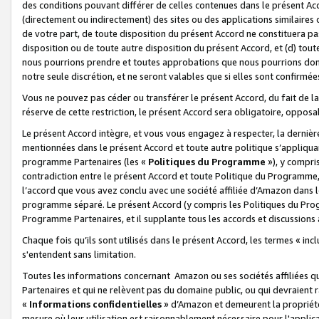
des conditions pouvant différer de celles contenues dans le présent Ac
(directement ou indirectement) des sites ou des applications similaires o
de votre part, de toute disposition du présent Accord ne constituera pa
disposition ou de toute autre disposition du présent Accord, et (d) tou
nous pourrions prendre et toutes approbations que nous pourrions donn
notre seule discrétion, et ne seront valables que si elles sont confirmée
Vous ne pouvez pas céder ou transférer le présent Accord, du fait de la 
réserve de cette restriction, le présent Accord sera obligatoire, opposab
Le présent Accord intègre, et vous vous engagez à respecter, la dernière 
mentionnées dans le présent Accord et toute autre politique s’appliqua
programme Partenaires (les «
Politiques du Programme
»), y compri
contradiction entre le présent Accord et toute Politique du Programme, 
l’accord que vous avez conclu avec une société affiliée d’Amazon dans 
programme séparé. Le présent Accord (y compris les Politiques du Progr
Programme Partenaires, et il supplante tous les accords et discussions 
Chaque fois qu’ils sont utilisés dans le présent Accord, les termes « in
s'entendent sans limitation.
Toutes les informations concernant Amazon ou ses sociétés affiliées 
Partenaires et qui ne relèvent pas du domaine public, ou qui devraient
«
Informations confidentielles
» d’Amazon et demeurent la propriété 
mesure où leur utilisation est raisonnablement nécessaire pour l'appli