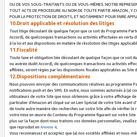
OU DE VOS SOUS-TRAITANTS OU DE VOUS-MÊMES. NOTRE REPRES
TOUT ACTE DE PROCEDURE AU NOM DE TOUTE PARTIE AMAZON , Y CO
POUR LA PROTECTION DE DROITS, ET NOTAMMENT POUR FAIRE APPL
10.Droit applicable et résolution des litiges
Tout litige découlant de quelque façon que ce soit du Programme Parte
Accord), de quelconques transactions ou activités effectuées en vertu d
à la loi et aux dispositions en matière de résolution des litiges applic
11.Fiscalité
Toute taxe et obligation liée découlant de quelque façon que ce soit 
ou avérée dudit Accord), de quelconques transactions ou activités effe
affiliées, seront régies par les dispositions fiscales applicables au Si
12.Dispositions complémentaires
Nous pouvons envoyer des communications relatives au programme Parten
notifications push et des SMS. En outre, nous sommes autorisés à (a) cont
utilisateurs de votre Site que nous obtenons grâce à votre affichage de
particulier d'Amazon ait cliqué sur un Lien Spécial de votre Site avant d
de toute autre manière des recherches sur votre Site afin de vérifier le re
votre mise en œuvre du Contenu du Programme figurant sur votre Site à
plus sur la façon dont nous traitons vos données personnelles, veuille
que reproduit en
Annexe 4
,
Vous reconnaissez et acceptez que (a) nos sociétés affiliées et nous-m