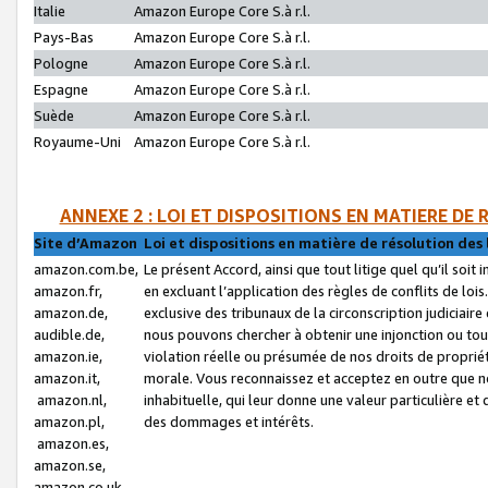
Italie
Amazon Europe Core S.à r.l.
Pays-Bas
Amazon Europe Core S.à r.l.
Pologne
Amazon Europe Core S.à r.l.
Espagne
Amazon Europe Core S.à r.l.
Suède
Amazon Europe Core S.à r.l.
Royaume-Uni
Amazon Europe Core S.à r.l.
ANNEXE 2 : LOI ET DISPOSITIONS EN MATIERE DE
Site d’Amazon
Loi et dispositions en matière de résolution des 
amazon.com.be,
Le présent Accord, ainsi que tout litige quel qu’il soi
amazon.fr,
en excluant l’application des règles de conflits de l
amazon.de,
exclusive des tribunaux de la circonscription judiciai
audible.de,
nous pouvons chercher à obtenir une injonction ou tou
amazon.ie,
violation réelle ou présumée de nos droits de proprié
amazon.it,
morale. Vous reconnaissez et acceptez en outre que n
amazon.nl,
inhabituelle, qui leur donne une valeur particulière 
amazon.pl,
des dommages et intérêts.
amazon.es,
amazon.se,
amazon.co.uk,