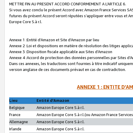
METTRE FIN AU PRESENT ACCORD CONFORMEMENT A L’ARTICLE 6.
Si vous avez conclu le présent Accord avec Amazon France Services SAS 
futures du présent Accord seront réputées s’appliquer entre vous et 
Europe Core S.à r.l.
Annexe 1 :Entité d’Amazon et Site d’Amazon par lieu
Annexe 2 :Loi et dispositions en matière de résolution des litiges appli
Annexe 3 :Disposition fiscale applicable aux Sites d’Amazon
Annexe 4 :Accord de protection des données personnelles par Sites d
Dans ces annexes, les traductions sont fournies à titre indicatif uniquem
version anglaise de ces documents prévaut en cas de contradiction.
ANNEXE 1 : ENTITE D’A
Lieu
Entité d’Amazon
Belgique
Amazon Europe Core S.à r.l.
France
Amazon Europe Core S.à r.l.(ou Amazon France Services 
Allemagne
Amazon Europe Core S.à r.l.
Irlande
Amazon Europe Core S.à r.l.