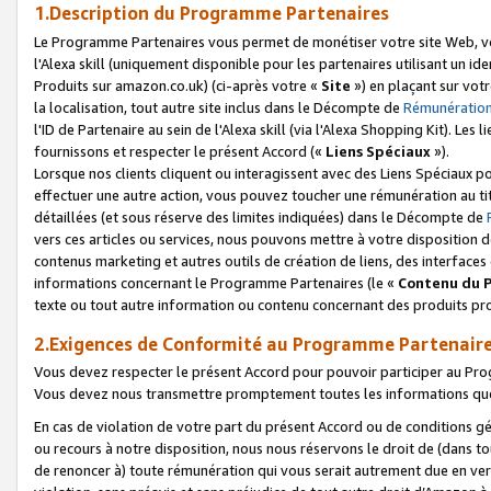
1.Description du Programme Partenaires
Le Programme Partenaires vous permet de monétiser votre site Web, vos 
l'Alexa skill (uniquement disponible pour les partenaires utilisant un 
Produits sur amazon.co.uk) (ci-après votre «
Site
») en plaçant sur votr
la localisation, tout autre site inclus dans le Décompte de
Rémunération
l'ID de Partenaire au sein de l'Alexa skill (via l'Alexa Shopping Kit). Le
fournissons et respecter le présent Accord («
Liens Spéciaux
»).
Lorsque nos clients cliquent ou interagissent avec des Liens Spéciaux p
effectuer une autre action, vous pouvez toucher une rémunération au ti
détaillées (et sous réserve des limites indiquées) dans le Décompte de
vers ces articles ou services, nous pouvons mettre à votre disposition d
contenus marketing et autres outils de création de liens, des interfaces
informations concernant le Programme Partenaires (le «
Contenu du 
texte ou tout autre information ou contenu concernant des produits prop
2.Exigences de Conformité au Programme Partenair
Vous devez respecter le présent Accord pour pouvoir participer au Pr
Vous devez nous transmettre promptement toutes les informations que
En cas de violation de votre part du présent Accord ou de conditions g
ou recours à notre disposition, nous nous réservons le droit de (dans 
de renoncer à) toute rémunération qui vous serait autrement due en ver