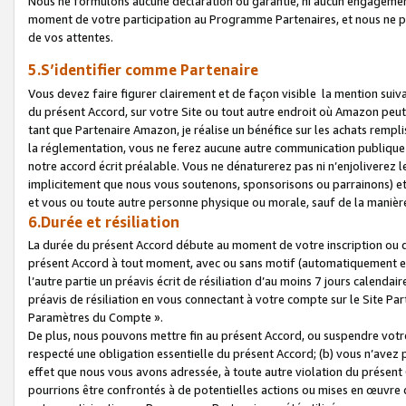
Nous ne formulons aucune déclaration ou garantie, ni aucun engagemen
moment de votre participation au Programme Partenaires, et nous ne p
de vos attentes.
5.S’identifier comme Partenaire
Vous devez faire figurer clairement et de façon visible la mention sui
du présent Accord, sur votre Site ou tout autre endroit où Amazon peut vo
tant que Partenaire Amazon, je réalise un bénéfice sur les achats remplis
la réglementation, vous ne ferez aucune autre communication publique
notre accord écrit préalable. Vous ne dénaturerez pas ni n’enjoliverez 
implicitement que nous vous soutenons, sponsorisons ou parrainons) et v
et vous ou toute autre personne physique ou morale, sauf de la manièr
6.Durée et résiliation
La durée du présent Accord débute au moment de votre inscription ou de
présent Accord à tout moment, avec ou sans motif (automatiquement et sa
l’autre partie un préavis écrit de résiliation d’au moins 7 jours calenda
préavis de résiliation en vous connectant à votre compte sur le Site Par
Paramètres du Compte ».
De plus, nous pouvons mettre fin au présent Accord, ou suspendre votre 
respecté une obligation essentielle du présent Accord; (b) vous n’avez p
effet que nous vous avons adressée, à toute autre violation du présen
pourrions être confrontés à de potentielles actions ou mises en œuvre 