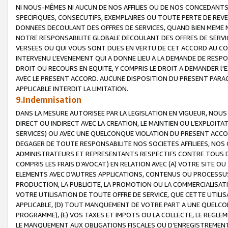
NI NOUS-MÊMES NI AUCUN DE NOS AFFILIES OU DE NOS CONCEDANT
SPECIFIQUES, CONSECUTIFS, EXEMPLAIRES OU TOUTE PERTE DE REVE
DONNEES DECOULANT DES OFFRES DE SERVICES, QUAND BIEN MEME N
NOTRE RESPONSABILITE GLOBALE DECOULANT DES OFFRES DE SERVI
VERSEES OU QUI VOUS SONT DUES EN VERTU DE CET ACCORD AU CO
INTERVENU L’EVENEMENT QUI A DONNE LIEU A LA DEMANDE DE RESP
DROIT OU RECOURS EN EQUITE, Y COMPRIS LE DROIT A DEMANDER l'
AVEC LE PRESENT ACCORD. AUCUNE DISPOSITION DU PRESENT PARAG
APPLICABLE INTERDIT LA LIMITATION.
9.Indemnisation
DANS LA MESURE AUTORISEE PAR LA LEGISLATION EN VIGUEUR, NO
DIRECT OU INDIRECT AVEC LA CREATION, LE MAINTIEN OU L’EXPLOIT
SERVICES) OU AVEC UNE QUELCONQUE VIOLATION DU PRESENT ACCO
DEGAGER DE TOUTE RESPONSABILITE NOS SOCIETES AFFILIEES, NOS 
ADMINISTRATEURS ET REPRESENTANTS RESPECTIFS CONTRE TOUS D
COMPRIS LES FRAIS D’AVOCAT) EN RELATION AVEC (A) VOTRE SITE O
ELEMENTS AVEC D’AUTRES APPLICATIONS, CONTENUS OU PROCESSUS, (
PRODUCTION, LA PUBLICITE, LA PROMOTION OU LA COMMERCIALISAT
VOTRE UTILISATION DE TOUTE OFFRE DE SERVICE, QUE CETTE UTILI
APPLICABLE, (D) TOUT MANQUEMENT DE VOTRE PART A UNE QUELCO
PROGRAMME), (E) VOS TAXES ET IMPOTS OU LA COLLECTE, LE REGLE
LE MANQUEMENT AUX OBLIGATIONS FISCALES OU D’ENREGISTREMENT 